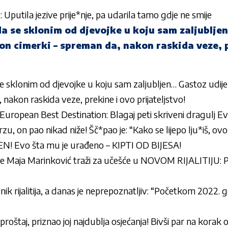
e: Uputila jezive prije*nje, pa udarila tamo gdje ne smije
 se sklonim od djevojke u koju sam zaljublje
ton cimerki – spreman da, nakon raskida veze, 
sklonim od djevojke u koju sam zaljubljen… Gastoz udijel
 nakon raskida veze, prekine i ovo prijateljstvo!
opean Best Destination: Blagaj peti skriveni dragulj E
zu, on pao nikad niže! Šč*pao je: “Kako se lijepo lju*iš, ovo 
 Evo šta mu je urađeno – KIPTI OD BIJESA!
e Maja Marinković traži za učešće u NOVOM RIJALITIJU: 
snik rijalitija, a danas je neprepoznatljiv: “Početkom 2022.
proštaj, priznao joj najdublja osjećanja! Bivši par na korak