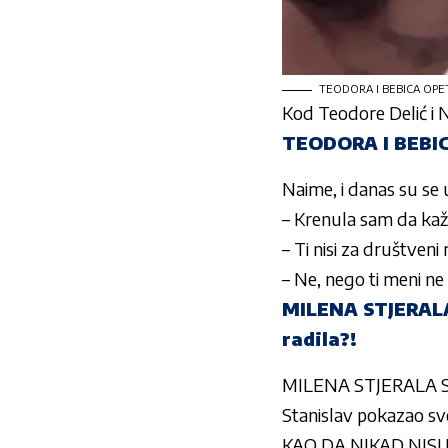
TEODORA I BEBICA OPET Z
Kod
Teodore Delić
i
N
TEODORA I BEBIC
Naime, i danas su se u
– Krenula sam da kažem
– Ti nisi za društveni
– Ne, nego ti meni ne 
MILENA STJERALA 
radila?!
MILENA STJERALA SOFI
Stanislav pokazao svoj
KAO DA NIKAD NISU N