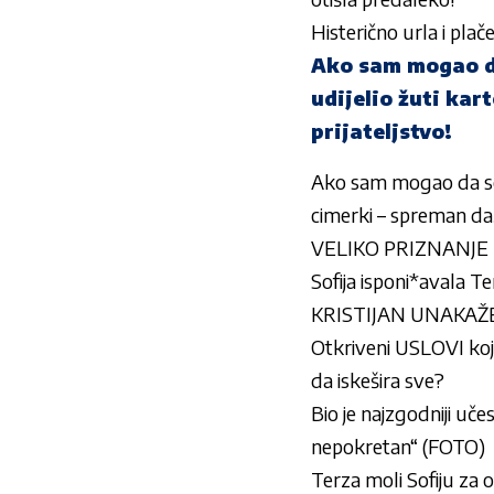
Histerično urla i plač
Ako sam mogao da
udijelio žuti kar
prijateljstvo!
Ako sam mogao da se 
cimerki – spreman da,
VELIKO PRIZNANJE Eur
Sofija isponi*avala Ter
KRISTIJAN UNAKAŽEN!
Otkriveni USLOVI koj
da iskešira sve?
Bio je najzgodniji uče
nepokretan“ (FOTO)
Terza moli Sofiju za o