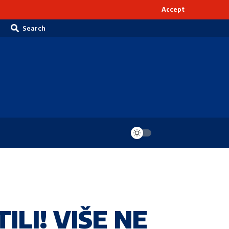
Accept
Search
LI! VIŠE NE