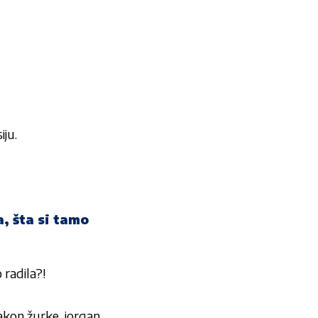
iju.
, šta si tamo
radila?!
kon žurke, jorgan