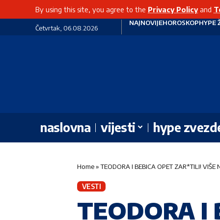
By using this site, you agree to the
Privacy Policy
and
T
NAJNOVIJE
HOROSKOP
HYPE 
Četvrtak, 06.08.2026
naslovna
vijesti
hype zvezd
Home
»
TEODORA I BEBICA OPET ZAR*TILI! VIŠE NE
VESTI
TEODORA I B