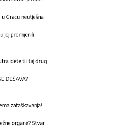
 u Gracu neutješna:
 joj promijenili
 idete ti i taj drug
A SE DEŠAVA?
nema zataškavanja!
dležne organe? Stvar