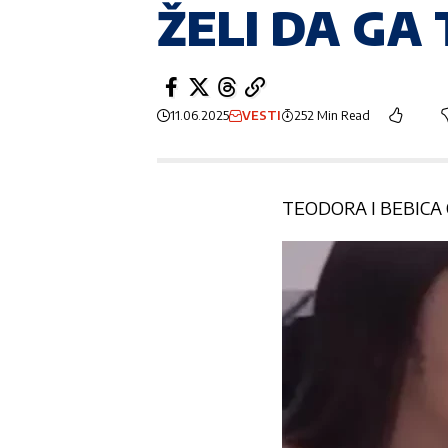
ŽELI DA GA T
11.06.2025
VESTI
252 Min Read
TEODORA I BEBICA 