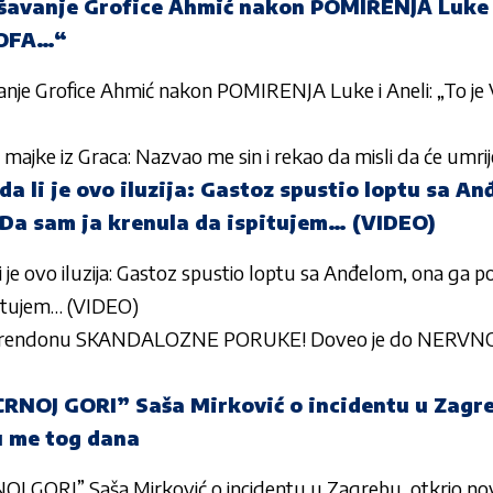
šavanje Grofice Ahmić nakon POMIRENJA Luke i
ROFA…“
nje Grofice Ahmić nakon POMIRENJA Luke i Aneli: „To je
majke iz Graca: Nazvao me sin i rekao da misli da će umrij
a li je ovo iluzija: Gastoz spustio loptu sa A
Da sam ja krenula da ispitujem… (VIDEO)
 je ovo iluzija: Gastoz spustio loptu sa Anđelom, ona ga 
pitujem… (VIDEO)
 Brendonu SKANDALOZNE PORUKE! Doveo je do NERVNOG
CRNOJ GORI” Saša Mirković o incidentu u Zagre
su me tog dana
J GORI” Saša Mirković o incidentu u Zagrebu, otkrio nove 