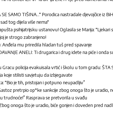
SE SAMO TIŠINA…“ Porodica nastradale djevojčice iz BiH
i sad tog dijela više nema“
pušta psihijatrijsku ustanovu! Oglasila se Marija: “Ljekari su
 joj je strogo zabranjeno!
: Anđela mu priredila hladan tuš pred spavanje
JE ANELI: Ti drugarica i drug idete na piće i onda sutra
Gracu policija evakuisala vrtić i školu u tom gradu: ŠT
 koje stilisti savjetuju da izbjegavate
a: “Bio je tih, pristojan i potpuno neupadljiv”
toz pretrpio op*ke sankcije zbog onoga što je uradio, 
mu trudnoće!” Rasprava se pretvorila u svađu
 Zbog onoga što je uradio, biće gonjen i doveden pred na