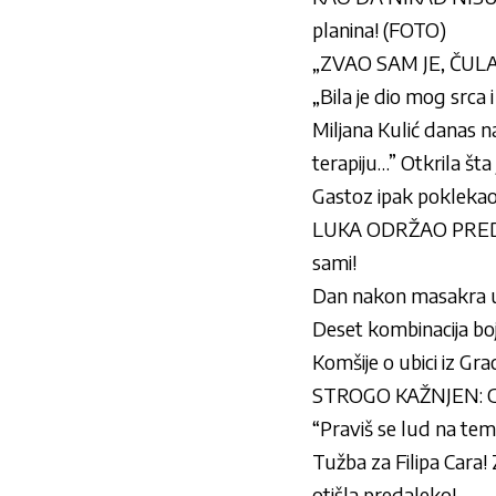
planina! (FOTO)
„ZVAO SAM JE, ČULA 
„Bila je dio mog srca 
Miljana Kulić danas na
terapiju…” Otkrila šta
Gastoz ipak poklekao
LUKA ODRŽAO PREDAVAN
sami!
Dan nakon masakra u 
Deset kombinacija boja
Komšije o ubici iz Grac
STROGO KAŽNJEN: Gas
“Praviš se lud na te
Tužba za Filipa Cara!
otišla predaleko!