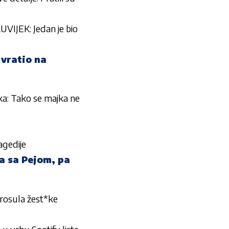
UVIJEK: Jedan je bio
 vratio na
čka: Tako se majka ne
agedije
đa sa Pejom, pa
prosula žest*ke