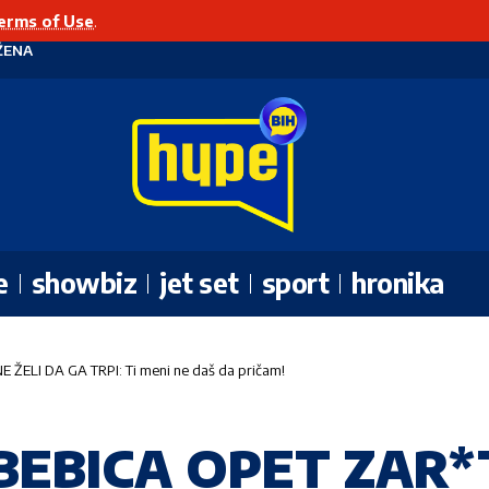
erms of Use
.
ŽENA
e
showbiz
jet set
sport
hronika
 ŽELI DA GA TRPI: Ti meni ne daš da pričam!
EBICA OPET ZAR*TI