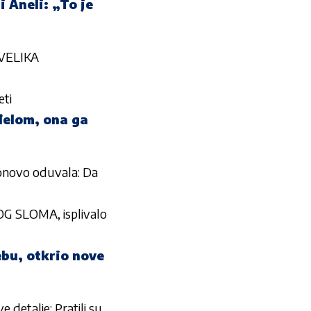
 Aneli: „To je
 VELIKA
eti
nđelom, ona ga
ponovo oduvala: Da
 SLOMA, isplivalo
bu, otkrio nove
detalje: Pratili su