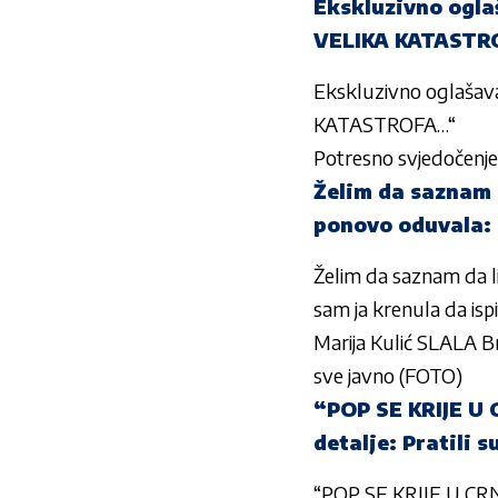
Ekskluzivno ogla
VELIKA KATAST
Ekskluzivno oglašava
KATASTROFA…“
Potresno svjedočenje 
Želim da saznam d
ponovo oduvala: 
Želim da saznam da li
sam ja krenula da is
Marija Kulić SLALA
sve javno (FOTO)
“POP SE KRIJE U 
detalje: Pratili 
“POP SE KRIJE U CRNO