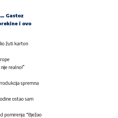
n… Gastoz
prekine i ovo
io žuti karton
vrope
nije realno!”
Produkcija spremna
 godine ostao sam
 od pomirenja: “Bježao