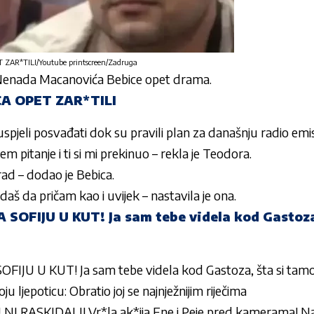
AR*TILI/Youtube printscreen/Zadruga
enada Macanovića Bebice
opet drama.
A OPET ZAR*TILI
spjeli posvađati dok su pravili plan za današnju radio emis
 pitanje i ti si mi prekinuo – rekla je
Teodora
.
 rad – dodao je
Bebica
.
daš da pričam kao i uvijek – nastavila je ona.
SOFIJU U KUT! Ja sam tebe videla kod Gastoza
JU U KUT! Ja sam tebe videla kod Gastoza, šta si tamo 
u ljepoticu: Obratio joj se najnježnijim riječima
I RASKIDALI! Vr*la ak*ija Ene i Peje pred kamerama! Na