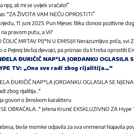
joj, ali mi se uvijek vraćalo!”
 glas: “ZA ŽIVOTA VAM NEĆU OPROSTITI”
rijedu, 11. juni 2025: Pun Mjesec Biku donosi pozitivne d
c na pravom putu, a Vi?
OLIĆ MRTAV PIJ*N U EMISIJI! Nerazumljivo priča, svi
o Pejinoj bivšoj djevojci, pa priznao da li treba oprostiti En
NĐELA ĐURIČIČ NAP*LA JORDANKU OGLASILA S
E TV: „Ona sve radi zbog rijalitija…“
ELA ĐURIČIČ NAP*LA JORDANKU OGLASILA SE NJENA
i zbog rijalitija…“
ja govori o ženskom karakteru
 SE OBRAĆALA…“ Jelena Krunić EKSKLUZIVNO ZA Hype 
nebesa, bivše momke odjavila za sva vremena! Najavila po