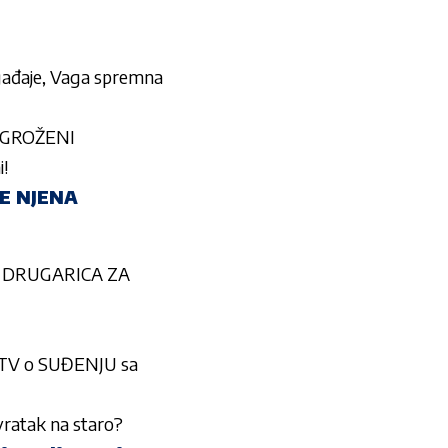
ogađaje, Vaga spremna
 ZGROŽENI
i!
E NJENA
 DRUGARICA ZA
TV o SUĐENJU sa
vratak na staro?