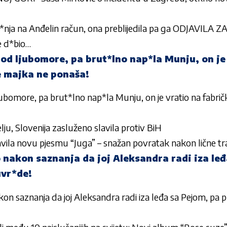
*nja na Anđelin račun, ona preblijedila pa ga ODJAVILA ZA
e d*bio…
 od ljubomore, pa brut*lno nap*la Munju, on je
e majka ne ponaša!
ljubomore, pa brut*lno nap*la Munju, on je vratio na fabri
lju, Slovenija zasluženo slavila protiv BiH
avila novu pjesmu “Juga” – snažan povratak nakon lične tr
 nakon saznanja da joj Aleksandra radi iza le
uvr*de!
on saznanja da joj Aleksandra radi iza leđa sa Pejom, pa 