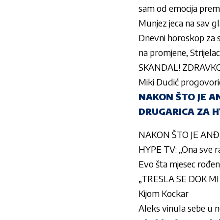
sam od emocija prema n
Munjez jeca na sav
Dnevni horoskop za s
na promjene, Strijela
SKANDAL! ZDRAVKO Č
Miki Dudić progovorio 
NAKON ŠTO JE A
DRUGARICA ZA HYP
NAKON ŠTO JE ANĐ
HYPE TV: „Ona sve rad
Evo šta mjesec rođen
„TRESLA SE DOK MI
Kijom Kockar
Aleks vinula sebe u 