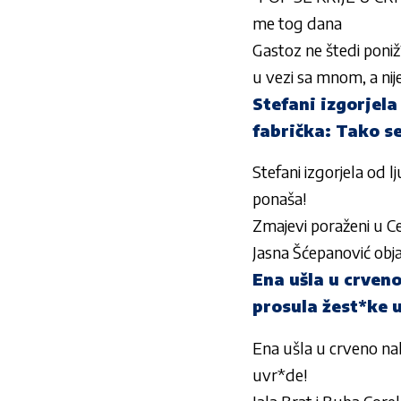
me tog dana
Gastoz ne štedi poniž
u vezi sa mnom, a nij
Stefani izgorjela
fabrička: Tako s
Stefani izgorjela od 
ponaša!
Zmajevi poraženi u Ce
Jasna Šćepanović obj
Ena ušla u crveno
prosula žest*ke 
Ena ušla u crveno nak
uvr*de!