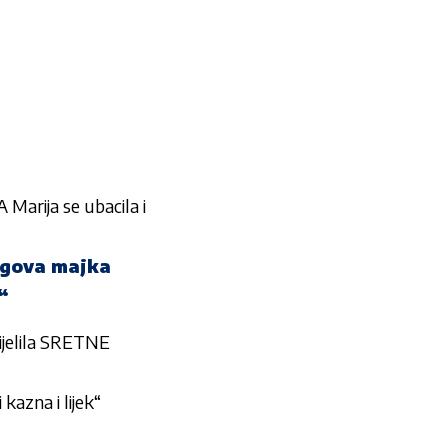
 A
Marija
se ubacila i
jegova majka
“
ijelila SRETNE
azna i lijek“