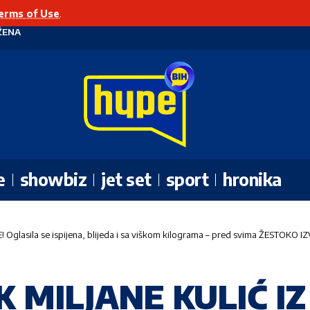
erms of Use
.
ŽENA
e
showbiz
jet set
sport
hronika
Oglasila se ispijena, blijeda i sa viškom kilograma – pred svima ŽESTOK
K MILJANE KULIĆ I