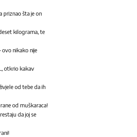
a priznao šta je on
deset kilograma, te
– ovo nikako nije
 otkrio kakav
jele od tebe da ih
brane od muškaraca!
staju da joj se
ani!