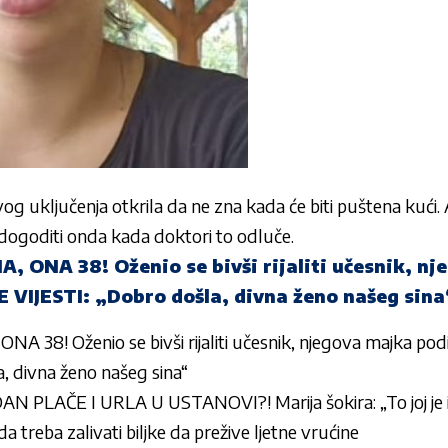
og uključenja otkrila da ne zna kada će biti puštena kući.
 dogoditi onda kada doktori to odluče.
, ONA 38! Oženio se bivši rijaliti učesnik, n
E VIJESTI: „Dobro došla, divna ženo našeg sina
A 38! Oženio se bivši rijaliti učesnik, njegova majka pod
, divna ženo našeg sina“
N PLAČE I URLA U USTANOVI?! Marija šokira: „To joj je i k
da treba zalivati biljke da prežive ljetne vrućine