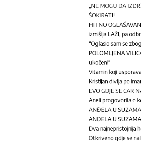
„NE MOGU DA IZDRŽI
ŠOKIRATI!
HITNO OGLAŠAVANJE
izmišlja LAŽI, pa o
“Oglasio sam se zbog 
POLOMLJENA VILICA –
ukočen!“
Vitamin koji usporava 
Kristijan divlja po im
EVO GDJE SE CAR NAL
Aneli progovorila o ko
ANĐELA U SUZAMA MOL
ANĐELA U SUZAMA MOL
Dva najnepristojnija
Otkriveno gdje se na