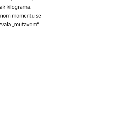
ak kilograma.
ednom momentu se
nazvala „mutavom“.