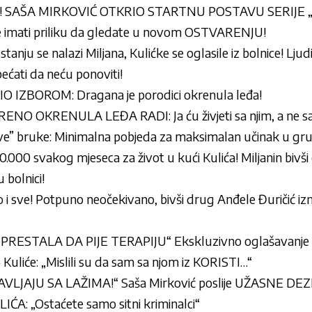
! SAŠA MIRKOVIĆ OTKRIO STARTNU POSTAVU SERIJE 
e imati priliku da gledate u novom OSTVARENJU!
anju se nalazi Miljana, Kulićke se oglasile iz bolnice! Ljud
ćati da neću ponoviti!
 IZBOROM: Dragana je porodici okrenula leđa!
O OKRENULA LEĐA RADI: Ja ću živjeti sa njim, a ne s
e” bruke: Minimalna pobjeda za maksimalan učinak u gru
30.000 svakog mjeseca za život u kući Kulića! Miljanin bivš
 bolnici!
to i sve! Potpuno neočekivano, bivši drug Anđele Đuričić izni
RESTALA DA PIJE TERAPIJU“ Ekskluzivno oglašavanje M
uliće: „Mislili su da sam sa njom iz KORISTI…“
LJAJU SA LAŽIMA!“ Saša Mirković poslije UŽASNE DE
A: „Ostaćete samo sitni kriminalci“