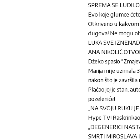
SPREMA SE LUDILO
Evo koje glumce ćet
Otkriveno u kakvom st
dugova! Ne mogu obe
LUKA SVE IZNENADIO
ANA NIKOLIĆ OTVOREN
Džeko spasio “Zmajev
Marija mi je uzimala 
nakon što je završila u
Plaćao joj je stan, au
pozeleniće!
„NA SVOJU RUKU JE P
Hype TV! Raskrinkao K
„DEGENERICI NASTAV
SMRTI MIROSLAVA ILIĆ