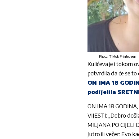
Photo: Tiktok Printscreen
Kulićeva
je i tokom ov
potvrdila da će se to
ON IMA 18 GODINA
podijelila SRETN
ON IMA 18 GODINA, ON
VIJESTI: „Dobro došla
MILJANA PO CIJELI DA
Jutro ili večer: Evo ka