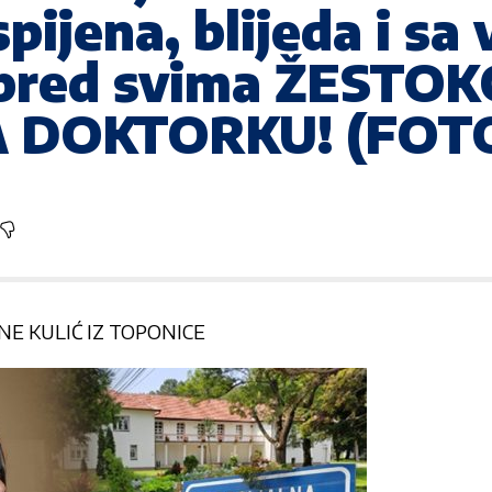
spijena, blijeda i sa
 pred svima ŽESTO
A DOKTORKU! (FOT
NE KULIĆ IZ TOPONICE