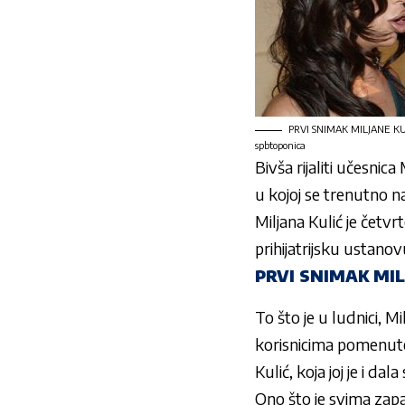
PRVI SNIMAK MILJANE KULI
spbtoponica
Bivša rijaliti učesnica
u kojoj se trenutno na
Miljana Kulić
je četvr
prihijatrijsku ustano
PRVI SNIMAK MIL
To što je u ludnici,
Mi
korisnicima pomenute a
Kulić
, koja joj je i dal
Ono što je svima zapalo