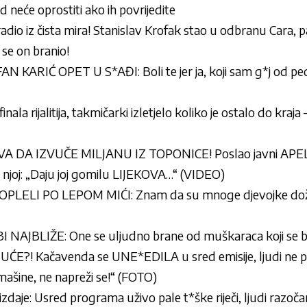
 neće oprostiti ako ih povrijedite
uradio iz čista mira! Stanislav Krofak stao u odbranu Cara, p
se on branio!
 KARIĆ OPET U S*AĐI: Boli te jer ja, koji sam g*j od pe
la rijalitija, takmičarki izletjelo koliko je ostalo do kraja 
A IZVUČE MILJANU IZ TOPONICE! Poslao javni APEL,
njoj: „Daju joj gomilu LIJEKOVA…“ (VIDEO)
LELI PO LEPOM MIĆI: Znam da su mnoge djevojke doživ
NAJBLIŽE: One se uljudno brane od muškaraca koji se 
E?! Kačavenda se UNE*EDILA u sred emisije, ljudi ne pre
šine, ne napreži se!“ (FOTO)
zdaje: Usred programa uživo pale t*ške riječi, ljudi razočar