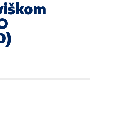
 viškom
KO
O)