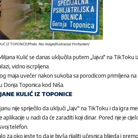
Ć IZ TOPONICE/Photo: Ata images/Ilustracija/ Printscreen/
Miljana Kulić
se danas uključila putem „lajva“ na TikToku iz 
lazi, vidno iscrpljena.
tog maja uvečer nakon sukoba sa porodicom primljena na l
vu Donja Toponica kod Niša.
JANE KULIĆ IZ TOPONICE
ljanu
nije spriječilo da uključi „lajv“ na TikToku i da igra 
plikacije u nadi da će zaraditi koji dinar. Pored nje je cijel
a svoj telefon.
 za oko jeste to da je bivša rijaliti učesnica blijeda i premo