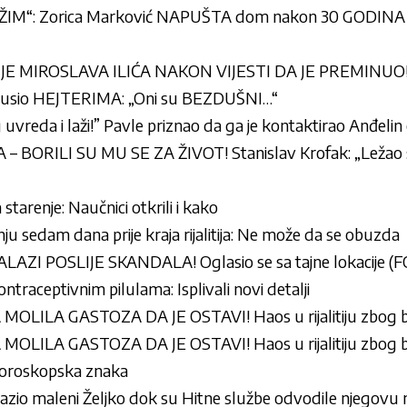
M“: Zorica Marković NAPUŠTA dom nakon 30 GODINA – 
 MIROSLAVA ILIĆA NAKON VIJESTI DA JE PREMINUO! O
dbrusio HEJTERIMA: „Oni su BEZDUŠNI…“
uvreda i laži!” Pavle priznao da ga je kontaktirao Anđelin
 BORILI SU MU SE ZA ŽIVOT! Stanislav Krofak: „Ležao
starenje: Naučnici otkrili i kako
anju sedam dana prije kraja rijalitija: Ne može da se obuzda
AZI POSLIJE SKANDALA! Oglasio se sa tajne lokacije (
ntraceptivnim pilulama: Isplivali novi detalji
ILA GASTOZA DA JE OSTAVI! Haos u rijalitiju zbog br
ILA GASTOZA DA JE OSTAVI! Haos u rijalitiju zbog br
 horoskopska znaka
lazio maleni Željko dok su Hitne službe odvodile njegovu 