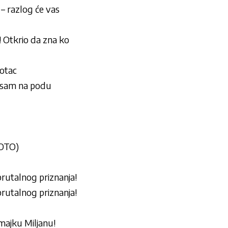
razlog će vas
tkrio da zna ko
 otac
 sam na podu
FOTO)
utalnog priznanja!
utalnog priznanja!
majku Miljanu!