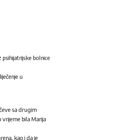
psihijatrijske bolnice
iječenje u
mečeve sa drugim
o vrijeme bila
Marija
rena, kao i da je