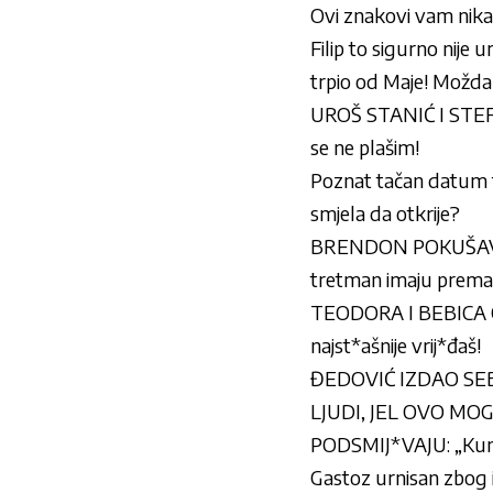
Ovi znakovi vam nikad
Filip to sigurno nije 
trpio od Maje! Možda 
UROŠ STANIĆ I STEFAN
se ne plašim!
Poznat tačan datum fina
smjela da otkrije?
BRENDON POKUŠAVA D
tretman imaju prema 
TEODORA I BEBICA OP
najst*ašnije vrij*đaš!
ĐEDOVIĆ IZDAO SEBI 
LJUDI, JEL OVO MOGUĆ
PODSMIJ*VAJU: „Kuma
Gastoz urnisan zbog i