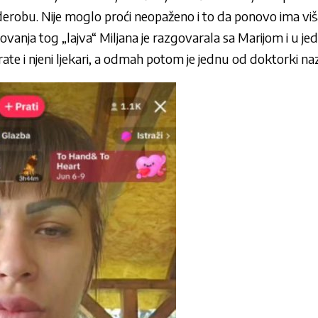
erobu. Nije moglo proći neopaženo i to da ponovo ima viš
vanja tog „lajva“
Miljana
je razgovarala sa
Marijom
i u j
 prate i njeni ljekari, a odmah potom je jednu od doktorki 