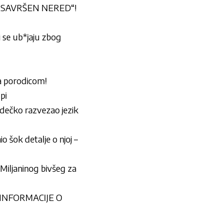
„SAVRŠEN NERED“!
i se ub*jaju zbog
a porodicom!
pi
i dečko razvezao jezik
o šok detalje o njoj –
iljaninog bivšeg za
ZINFORMACIJE O