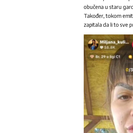
obučena u staru gard
Također, tokom emito
zapitala da li to sve