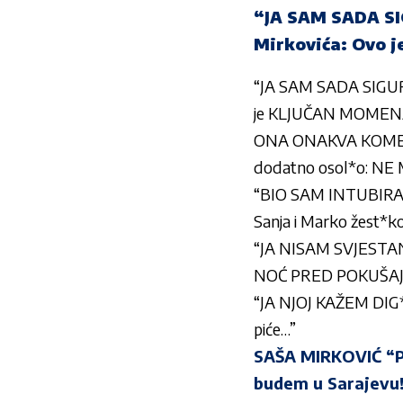
“JA SAM SADA SI
Mirkovića: Ovo
“JA SAM SADA SIGUR
je KLJUČAN MOME
ONA ONAKVA KOMENTA
dodatno osol*o: NE
“BIO SAM INTUBIRAN
Sanja i Marko žest*ko
“JA NISAM SVJESTAN 
NOĆ PRED POKUŠAJ
“JA NJOJ KAŽEM DIG*I 
piće…”
SAŠA MIRKOVIĆ “P
budem u Sarajevu!