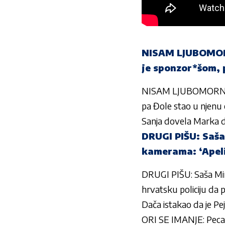
NISAM LJUBOMORNA
je sponzor*šom, 
NISAM LJUBOMORNA NA
pa Đole stao u njenu
Sanja dovela Marka do
DRUGI PIŠU: Saša
kamerama: ‘Apeli
DRUGI PIŠU: Saša Mir
hrvatsku policiju da 
Dača istakao da je Pe
ORI SE IMANJE: Pec