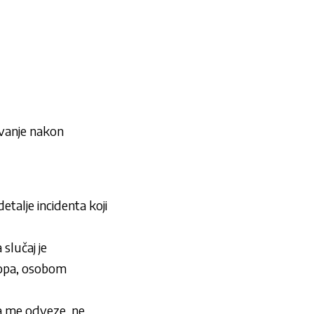
ivanje nakon
talje incidenta koji
slučaj je
Popa, osobom
a me odveze, ne