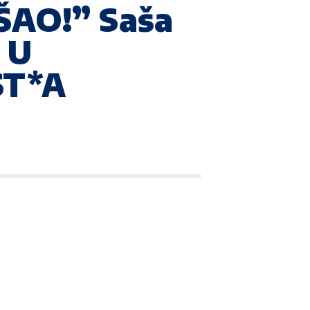
ŠAO!” Saša
 U
ST*A