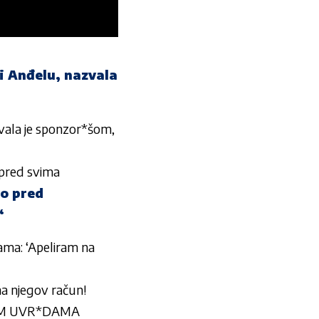
i Anđelu, nazvala
vala je sponzor*šom,
 pred svima
vo pred
‘
ama: ‘Apeliram na
na njegov račun!
SN*M UVR*DAMA