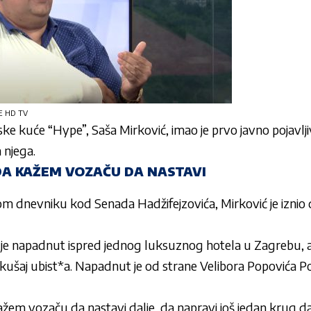
CE HD TV
jske kuće “Hype”,
Saša Mirković,
imao je prvo javno pojavlj
 njega.
DA KAŽEM VOZAČU DA NASTAVI
m dnevniku kod Senada Hadžifejzovića, Mirković je iznio de
 je napadnut ispred jednog luksuznog hotela u Zagrebu, a 
kušaj ubist*a. Napadnut je od strane Velibora Popovića 
žem vozaču da nastavi dalje, da napravi još jedan krug d