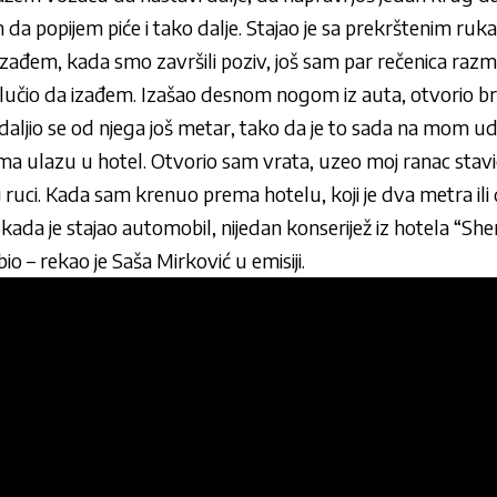
 da popijem piće i tako dalje. Stajao je sa prekrštenim ruk
zađem, kada smo završili poziv, još sam par rečenica razm
čio da izađem. Izašao desnom nogom iz auta, otvorio br
daljio se od njega još metar, tako da je to sada na mom ud
ema ulazu u hotel. Otvorio sam vrata, uzeo moj ranac stavio
j ruci. Kada sam krenuo prema hotelu, koji je dva metra ili 
a je stajao automobil, nijedan konserijež iz hotela “Sher
bio – rekao je Saša Mirković u emisiji.