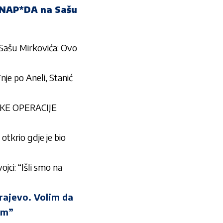
 NAP*DA na Sašu
ašu Mirkovića: Ovo
 po Aneli, Stanić
ŠKE OPERACIJE
krio gdje je bio
ci: “Išli smo na
ajevo. Volim da
om”