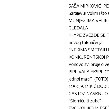
SAŠA MIRKOVIĆ “PEC
Sarajevu! Volim i što
MUNJEZ IMA VELIKI 
GLEDALA
“HYPE ZVEZDE SE TAK
novog takmičenja
“NEKIMA SMETAJU H
KONKURENTSKOJ PRIČI?
Ponovo svi bruje o vez
ISPLIVALA EKSPLIC*TN
jednoj majci?! (FOTO)
MARIJA MIKIĆ DOBILA 
GASTOZ NASRNUO NA L
“Slomiću ti zube”
EVO KOLIKO MJESEČNO 