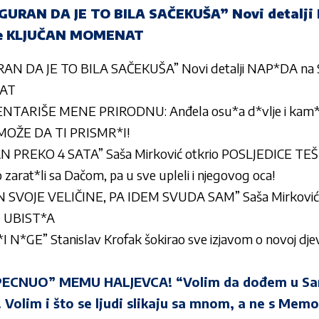
GURAN DA JE TO BILA SAČEKUŠA” Novi detalji
 je KLJUČAN MOMENAT
AN DA JE TO BILA SAČEKUŠA” Novi detalji NAP*DA na S
NAT
RIŠE MENE PRIRODNU: Anđela osu*a d*vlje i kam*nje
 MOŽE DA TI PRISMR*I!
 PREKO 4 SATA” Saša Mirković otkrio POSLJEDICE TE
 zarat*li sa Dačom, pa u sve upleli i njegovog oca!
SVOJE VELIČINE, PA IDEM SVUDA SAM” Saša Mirković ot
 UBIST*A
N*GE” Stanislav Krofak šokirao sve izjavom o novoj djevoj
ECNUO” MEMU HALJEVCA! “Volim da dođem u Sar
 Volim i što se ljudi slikaju sa mnom, a ne s Mem