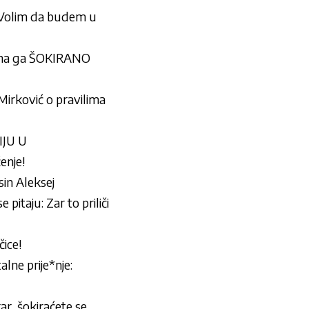
Volim da budem u
ona ga ŠOKIRANO
rković o pravilima
IJU U
enje!
sin Aleksej
taju: Zar to priliči
ice!
ne prije*nje:
r, šokiraćete se