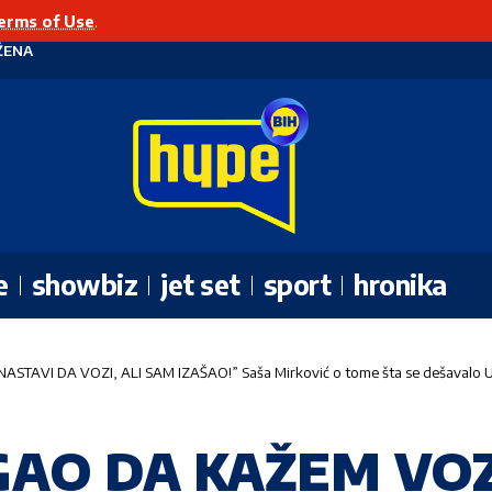
erms of Use
.
ŽENA
e
showbiz
jet set
sport
hronika
AVI DA VOZI, ALI SAM IZAŠAO!” Saša Mirković o tome šta se dešavalo
GAO DA KAŽEM VO