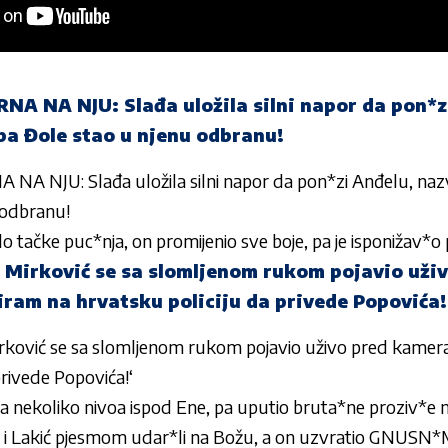
 NA NJU: Slađa uložila silni napor da pon*z
pa Đole stao u njenu odbranu!
 NJU: Slađa uložila silni napor da pon*zi Anđelu, naz
 odbranu!
 tačke puc*nja, on promijenio sve boje, pa je isponižav*o
 Mirković se sa slomljenom rukom pojavio uži
ram na hrvatsku policiju da privede Popovića!
ković se sa slomljenom rukom pojavio uživo pred kamer
privede Popovića!‘
ja nekoliko nivoa ispod Ene, pa uputio bruta*ne proziv*e 
a i Lakić pjesmom udar*li na Božu, a on uzvratio GNU