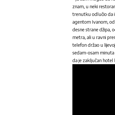
znam, u neki restoran
trenutku odlučio da i
agentom Ivanom, odlu
desne strane džipa, o
metra, ali u ravni pr
telefon držao u lijevo
sedam-osam minuta kad
da je zaključan hotel 