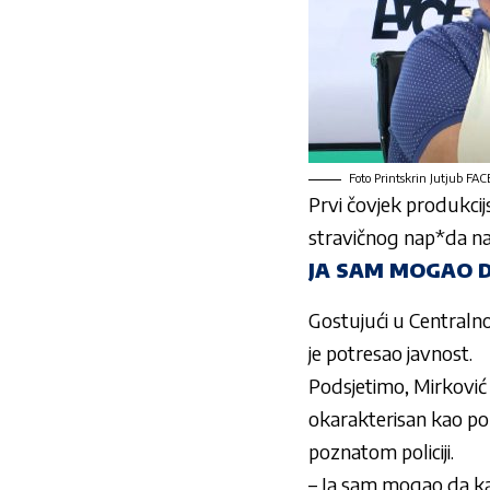
Foto Printskrin Jutjub FA
Prvi čovjek produkci
stravičnog nap*da na
JA SAM MOGAO 
Gostujući u Centralno
je potresao javnost.
Podsjetimo, Mirković
okarakterisan kao po
poznatom policiji.
– Ja sam mogao da ka