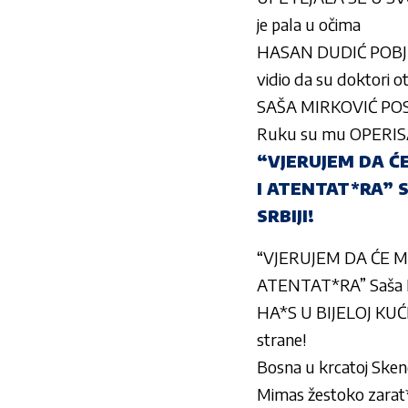
je pala u očima
HASAN DUDIĆ POBJEGAO
vidio da su doktori otiš
SAŠA MIRKOVIĆ POS
Ruku su mu OPERISA
“VJERUJEM DA Ć
I ATENTAT*RA” 
SRBIJI!
“VJERUJEM DA ĆE 
ATENTAT*RA” Saša 
HA*S U BIJELOJ KUĆI:
strane!
Bosna u krcatoj Skender
Mimas žestoko zarat*