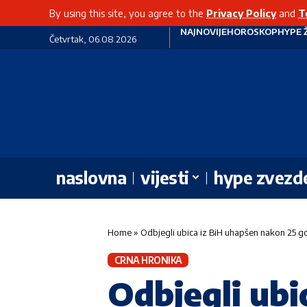
By using this site, you agree to the
Privacy Policy
and
T
NAJNOVIJE
HOROSKOP
HYPE 
Četvrtak, 06.08.2026
naslovna
vijesti
hype zvezd
Home
»
Odbjegli ubica iz BiH uhapšen nakon 25 go
CRNA HRONIKA
Odbjegli ubi