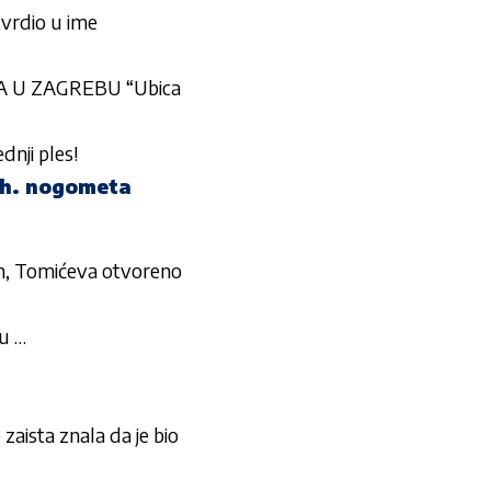
tvrdio u ime
VA U ZAGREBU “Ubica
dnji ples!
bh. nogometa
om, Tomićeva otvoreno
u …
 zaista znala da je bio