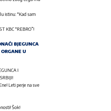
u istinu: “Kad sam
ST KBC “REBRO”!
ONAĆI BJEGUNCA
E ORGANE U
EGUNCA I
RBIJI!
e! Leti perje na sve
nosti! Šok!