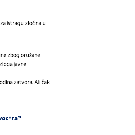
za istragu zločina u
vine zbog oružane
azloga javne
dina zatvora. Ali čak
ovoc*ra”