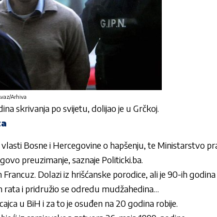
 Avaz/Arhiva
a skrivanja po svijetu, dolijao je u Grčkoj.
ta
io vlasti Bosne i Hercegovine o hapšenju, te Ministarstvo 
egovo preuzimanje, saznaje
Politicki.ba
.
Francuz. Dolazi iz hrišćanske porodice, ali je 90-ih godina
 rata i pridružio se odredu mudžahedina…
icajca u BiH i za to je osuđen na 20 godina robije.