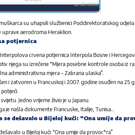
, muškarca su uhapsili službenici Poddirektoratskog odjela 
ske uprave aerodroma Heraklion.
na potjernica
a Interpolova crvena potjernica Interpola Bosne i Hercego
protiv njega su izrečene “Mjera posebne kontrole osoba iz r
alna administrativna mjera – Zabrana ulaska”.
en i zatvoren u Francuskoj i 2007. godine osuđen na 25 go
 pobjeći.
vijetu. Jedno vrijeme živio je u Japanu.
ega je našla dokumente Francuske, Italije, Tunisa…
a se dešavalo u Bijeloj kući: “Ona umije da pr
 dešavalo u Bijeloj kući: “Ona umije da provoc*ra”