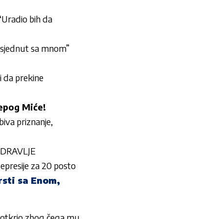
 “Uradio bih da
 opsjednut sa mnom”
i da prekine
Lepog Miće!
iva priznanje,
ZDRAVLJE
epresije za 20 posto
rsti sa Enom,
 otkrio zbog čega mu