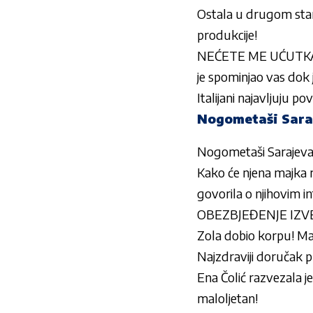
Ostala u drugom stanj
produkcije!
NEĆETE ME UĆUTKATI
je spominjao vas dok 
Italijani najavljuju p
Nogometaši Saraj
Nogometaši Sarajeva 
Kako će njena majka 
govorila o njihovim 
OBEZBJEĐENJE IZVELO
Zola dobio korpu! Mate
Najzdraviji doručak pr
Ena Čolić razvezala je
maloljetan!