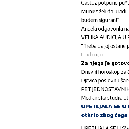
Gastoz potpuno pu*ao:
Munjez želi da uradi D
budem siguran!”
Anđela odgovorila na 
VELIKA AUDICIJA U
“Treba da joj ostane p
trudnoću
Za njega je gotovo
Dnevni horoskop za č
Djevica poslovnu šans
PET JEDNOSTAVNIH
Medicinska studija o
UPETLJALA SE U S
otkrio zbog čega
UPETLJALA SE U SVOJE