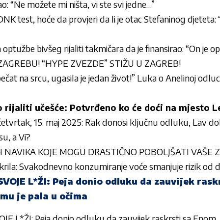
 “Ne možete mi ništa, vi ste svi jedne…”
NK test, hoće da provjeri da li je otac Stefaninog djeteta:
optužbe bivšeg rijaliti takmičara da je finansirao: “On je
 ZAGREBU! “HYPE ZVEZDE” STIŽU U ZAGREB!
ečat na srcu, ugasila je jedan život!” Luka o Anelinoj odluc
 rijaliti učešće: Potvrđeno ko će doći na mjesto 
etvrtak, 15. maj 2025: Rak donosi ključnu odluku, Lav dob
u, a Vi?
 NAVIKA KOJE MOGU DRASTIČNO POBOLJŠATI VAŠE 
tkrila: Svakodnevno konzumiranje voće smanjuje rizik od d
VOJE L*ŽI: Peja donio odluku da zauvijek rask
 mu je pala u očima
 L*ŽI: Peja donio odluku da zauvijek raskrsti sa Enom,