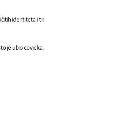
ih identiteta i tri
o je ubio čovjeka,