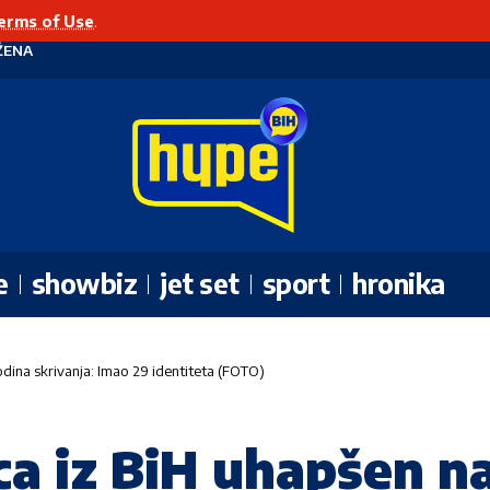
erms of Use
.
ŽENA
e
showbiz
jet set
sport
hronika
dina skrivanja: Imao 29 identiteta (FOTO)
ca iz BiH uhapšen n