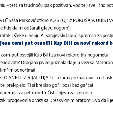
u – test za trudnoću ipak pozitivan, voditelj sve lično po
” Saša Mirković otkrio KO STOJI iz POKUŠAJA UBIST
je htio da mi odšarafi glavu nogom”
ovratak Džeke u Seriju A: Sarajevski labud spreman za poslje
eva osmi put osvojili Kup BiH za novi rekord 
osmi put osvojili Kup BiH za novi rekord bh. nogometa
reagovati? Dragana javno priznala da je u vezi sa Mator
intim*im odno*ima!
 ANELI IZ RIJALITIJA: U suzama priznala sve o odlask
i prekipjelo: Ti si bre išao go* i bos i bez ga*ća!
ipremite za pet minuta: Čisti crijeva za tren oka
zik, progovorila o vezi sa Breskvicinim bratom! Evo da li je