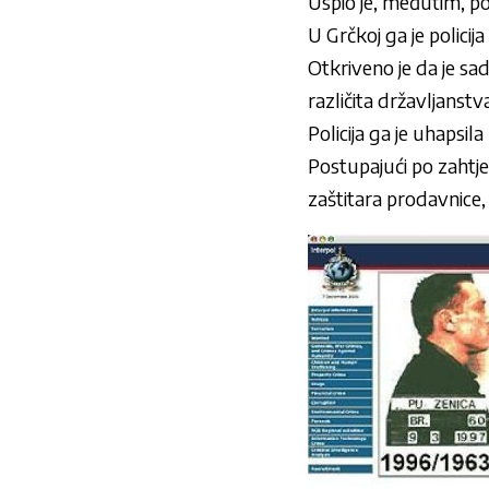
Uspio je, međutim, po
U Grčkoj ga je policija
Otkriveno je da je sad
različita državljanstva
Policija ga je uhapsil
Postupajući po zahtje
zaštitara prodavnice