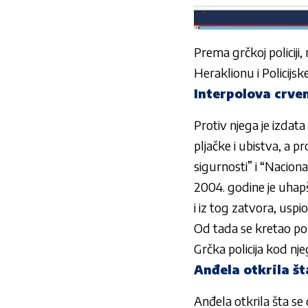
Prema grčkoj policiji
Heraklionu i Policij
Interpolova crve
Protiv njega je izdat
pljačke i ubistva, a 
sigurnosti” i “Nacion
2004. godine je uhapš
i iz tog zatvora, uspio
Od tada se kretao po s
Grčka policija kod nj
Anđela otkrila št
Anđela otkrila šta se