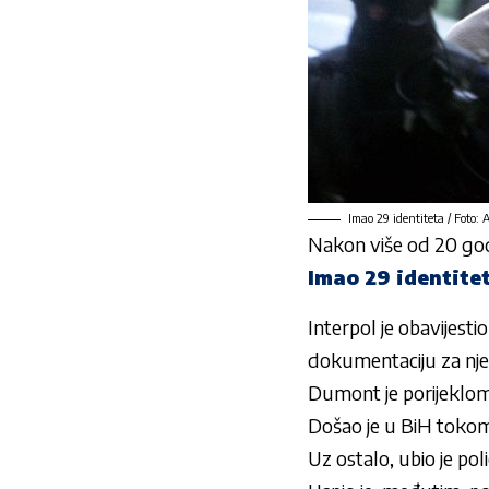
Imao 29 identiteta / Foto:
Nakon više od 20 godin
Imao 29 identite
Interpol je obavijest
dokumentaciju za nj
Dumont je porijeklom 
Došao je u BiH tokom
Uz ostalo, ubio je pol