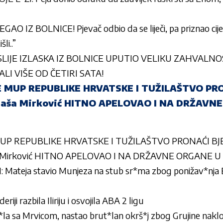
 IZ BOLNICE! Pjevač odbio da se liječi, pa priznao cijel
li..”
LIJE IZLASKA IZ BOLNICE UPUTIO VELIKU ZAHVALNO
LI VIŠE OD ČETIRI SATA!
E MUP REPUBLIKE HRVATSKE I TUŽILAŠTVO PR
Saša Mirković HITNO APELOVAO I NA DRŽAVN
MUP REPUBLIKE HRVATSKE I TUŽILAŠTVO PRONAĆI BJ
Mirković HITNO APELOVAO I NA DRŽAVNE ORGANE U S
 Mateja stavio Munjeza na stub sr*ma zbog ponižav*nja En
iji razbila Iliriju i osvojila ABA 2 ligu
la sa Mrvicom, nastao brut*lan okrš*j zbog Grujine naklo