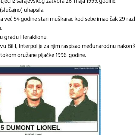
bjeći iz sarajevskog zatvora 26. maja 1999. godine.
 (slučajno) uhapsila.
a već 54 godine stari muškarac kod sebe imao čak 29 različit
.
a u gradu Heraklionu.
vu BiH, Interpol je za njim raspisao međunarodnu nakon št
, tokom oružane pljačke 1996. godine.