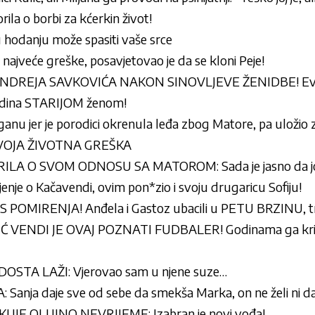
ila o borbi za kćerkin život!
hodanju može spasiti vaše srce
najveće greške, posavjetovao je da se kloni Peje!
NDREJA SAVKOVIĆA NAKON SINOVLJEVE ŽENIDBE! Evo 
odina STARIJOM ženom!
anu jer je porodici okrenula leđa zbog Matore, pa uložio
E TVOJA ŽIVOTNA GREŠKA
LA O SVOM ODNOSU SA MATOROM: Sada je jasno da joj
jenje o Kačavendi, ovim pon*zio i svoju drugaricu Sofiju!
OMIRENJA! Anđela i Gastoz ubacili u PETU BRZINU, tr
VENDI JE OVAJ POZNATI FUDBALER! Godinama ga krije 
DOSTA LAŽI: Vjerovao sam u njene suze…
nja daje sve od sebe da smekša Marka, on ne želi ni da
KUJE OLUJNO NEVRIJEME: Izabran je novi vođa!