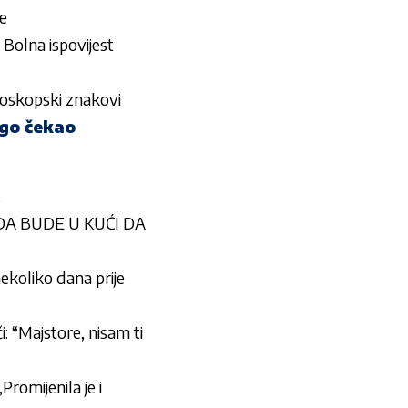
e
lna ispovijest
oroskopski znakovi
ugo čekao
 DA BUDE U KUĆI DA
ekoliko dana prije
i: “Majstore, nisam ti
romijenila je i