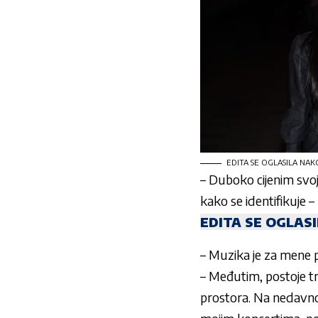
EDITA SE OGLASILA NAKON
– Duboko cijenim svoj
kako se identifikuje – 
EDITA SE OGLAS
– Muzika je za mene p
– Međutim, postoje tr
prostora. Na nedavnom