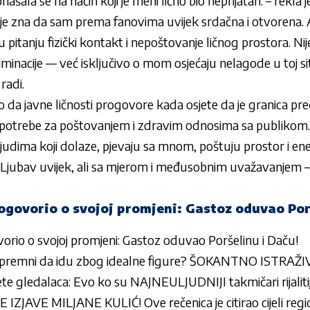
šala se na način koji je meni lično bio neprijatan. – rekla j
e zna da sam prema fanovima uvijek srdačna i otvorena. A
 pitanju fizički kontakt i nepoštovanje ličnog prostora. Nije 
riminacije — već isključivo o mom osjećaju nelagode u toj situ
radi.
o da javne ličnosti progovore kada osjete da je granica pre
iz potrebe za poštovanjem i zdravim odnosima sa publikom.
judima koji dolaze, pjevaju sa mnom, poštuju prostor i en
Ljubav uvijek, ali sa mjerom i međusobnim uvažavanjem – 
ogovorio o svojoj promjeni: Gastoz oduvao Por
orio o svojoj promjeni: Gastoz oduvao Poršelinu i Daču!
 spremni da idu zbog idealne figure? ŠOKANTNO ISTRAŽ
te gledalaca: Evo ko su NAJNEULJUDNIJI takmičari rijaliti
AVE MILJANE KULIĆ! Ove rečenica je citirao cijeli regi