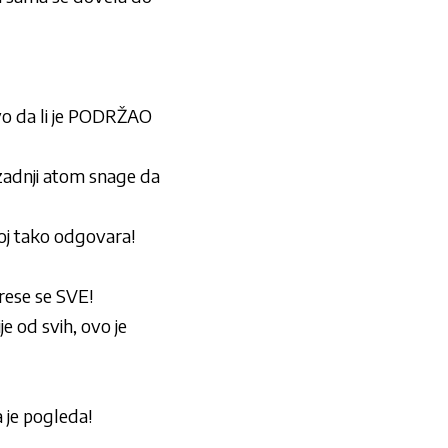
da li je PODRŽAO
 zadnji atom snage da
 tako odgovara!
ese se SVE!
od svih, ovo je
 je pogleda!