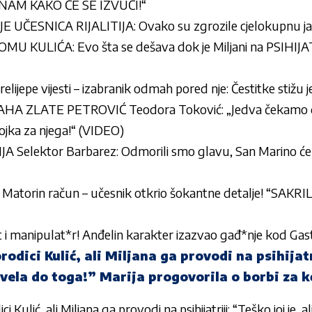
NAM KAKO ĆE SE IZVUČI!“
ČESNICA RIJALITIJA: Ovako su zgrozile cjelokupnu j
KULIĆA: Evo šta se dešava dok je Miljani na PSIHIJATR
prelijepe vijesti – izabranik odmah pored nje: Čestitke stiž
A ZLATE PETROVIĆ Teodora Toković: „Jedva čekamo da 
jevojka za njega!“ (VIDEO)
Selektor Barbarez: Odmorili smo glavu, San Marino ćemo 
 Matorin račun – učesnik otkrio šokantne detalje! “SAKR
ant i manipulat*r! Anđelin karakter izazvao gađ*nje kod Gast
odici Kulić, ali Miljana ga provodi na psihijatr
ovela do toga!” Marija progovorila o borbi za k
 Kulić, ali Miljana ga provodi na psihijatriji: “Teško joj je,