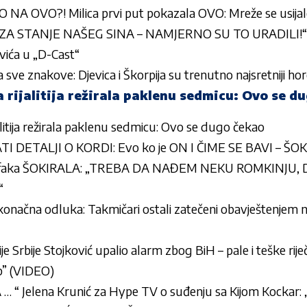
NA OVO?! Milica prvi put pokazala OVO: Mreže se usijal
ZA STANJE NAŠEG SINA – NAMJERNO SU TO URADILI!“ Bo
ovića u „D-Cast“
sve znakove: Djevica i Škorpija su trenutno najsretniji h
 rijalitija režirala paklenu sedmicu: Ovo se d
alitija režirala paklenu sedmicu: Ovo se dugo čekao
I DETALJI O KORDI: Evo ko je ON I ČIME SE BAVI – ŠOK
Krofaka ŠOKIRALA: „TREBA DA NAĐEM NEKU ROMKINJU,
“
onačna odluka: Takmičari ostali zatečeni obavještenjem n
e Srbije Stojković upalio alarm zbog BiH – pale i teške riječ
up” (VIDEO)
“ Jelena Krunić za Hype TV o suđenju sa Kijom Kockar: „P