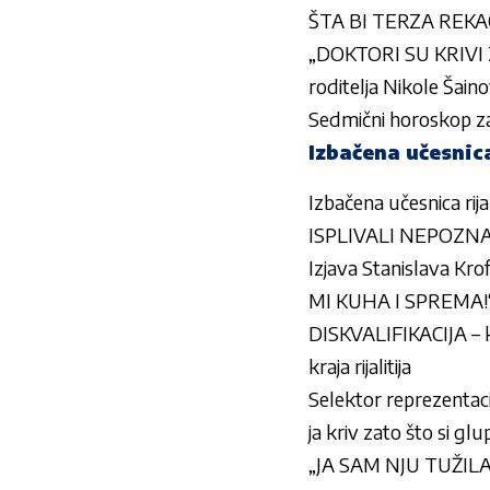
ŠTA BI TERZA REKAO 
„DOKTORI SU KRIVI 
roditelja Nikole Šain
Sedmični horoskop za 
Izbačena učesnica
Izbačena učesnica rij
ISPLIVALI NEPOZNAT
Izjava Stanislava 
MI KUHA I SPREMA!
DISKVALIFIKACIJA – k
kraja rijalitija
Selektor reprezentacij
ja kriv zato što si gl
„JA SAM NJU TUŽILA … 