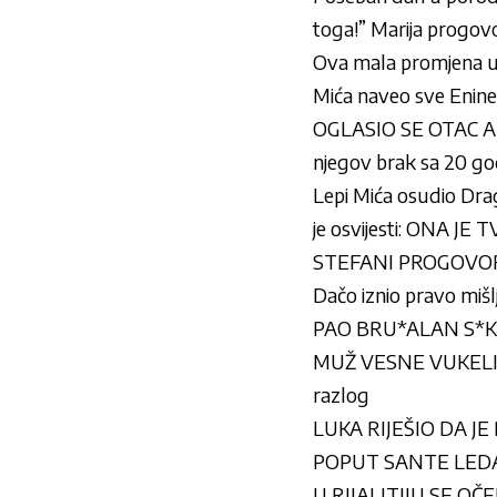
toga!” Marija progovor
Ova mala promjena u 
Mića naveo sve Enine 
OGLASIO SE OTAC A
njegov brak sa 20 g
Lepi Mića osudio Drag
je osvijesti: ONA J
STEFANI PROGOVORI
Dačo iznio pravo mišl
PAO BRU*ALAN S*KS P
MUŽ VESNE VUKELIĆ 
razlog
LUKA RIJEŠIO DA JE 
POPUT SANTE LEDA: Sa
U RIJALITIJU SE OČE