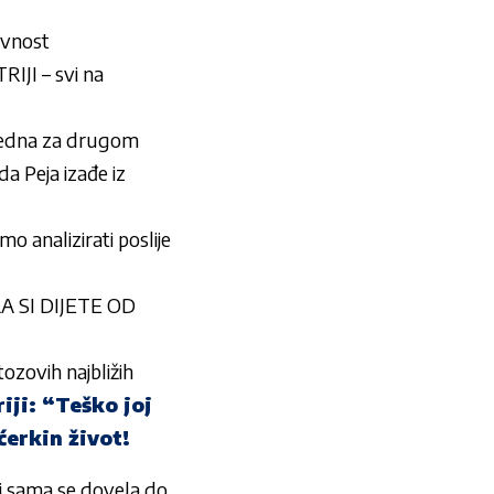
avnost
IJI – svi na
u jedna za drugom
Peja izađe iz
analizirati poslije
ILA SI DIJETE OD
ozovih najbližih
iji: “Teško joj
ćerkin život!
 ali sama se dovela do