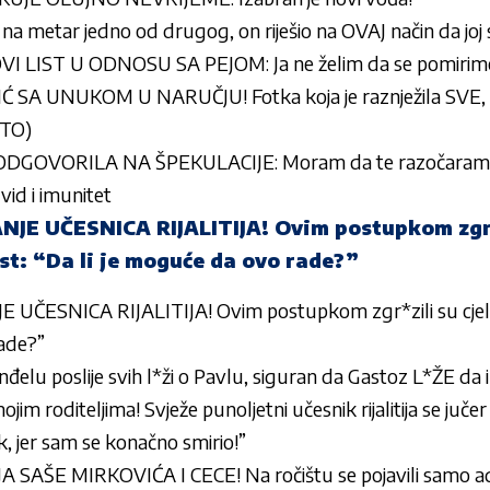
a metar jedno od drugog, on riješio na OVAJ način da joj se
LIST U ODNOSU SA PEJOM: Ja ne želim da se pomirim
SA UNUKOM U NARUČJU! Fotka koja je raznježila SVE, 
TO)
DGOVORILA NA ŠPEKULACIJE: Moram da te razočara
 vid i imunitet
E UČESNICA RIJALITIJA! Ovim postupkom zgr*
st: “Da li je moguće da ovo rade?”
ČESNICA RIJALITIJA! Ovim postupkom zgr*zili su cjel
rade?”
đelu poslije svih l*ži o Pavlu, siguran da Gastoz L*ŽE da 
ojim roditeljima! Svježe punoljetni učesnik rijalitija se juče
ak, jer sam se konačno smirio!”
SAŠE MIRKOVIĆA I CECE! Na ročištu se pojavili samo adv