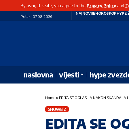
By using this site, you agree to the
Privacy Policy
and
T
NAJNOVIJE
HOROSKOP
HYPE 
Petak, 07.08.2026
naslovna
vijesti
hype zvezd
Home
»
EDITA SE OGLASILA NAKON SKANDALA U SAR
SHOWBIZ
EDITA SE O