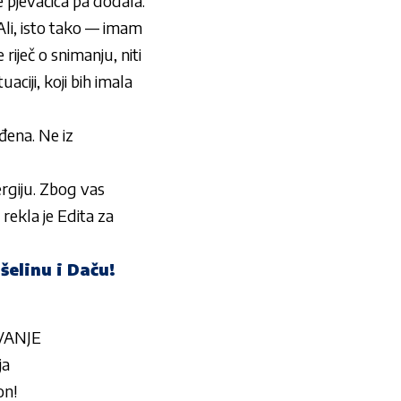
e pjevačica pa dodala:
li, isto tako — imam
riječ o snimanju, niti
aciji, koji bih imala
đena. Ne iz
ergiju. Zbog vas
rekla je Edita za
šelinu i Daču!
IVANJE
ja
on!