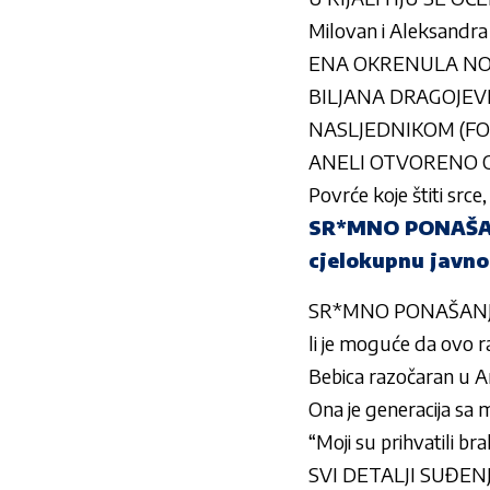
Milovan i Aleksandra n
ENA OKRENULA NOVI 
BILJANA DRAGOJEVIĆ 
NASLJEDNIKOM (FO
ANELI OTVORENO O
Povrće koje štiti srce,
SR*MNO PONAŠANJ
cjelokupnu javno
SR*MNO PONAŠANJE U
li je moguće da ovo 
Bebica razočaran u An
Ona je generacija sa m
“Moji su prihvatili br
SVI DETALJI SUĐENJA 