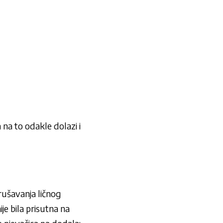
na to odakle dolazi i
arušavanja ličnog
je bila prisutna na