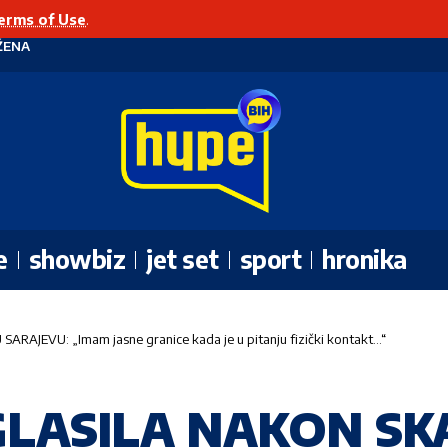
erms of Use
.
ŽENA
e
showbiz
jet set
sport
hronika
AJEVU: „Imam jasne granice kada je u pitanju fizički kontakt…“
GLASILA NAKON S