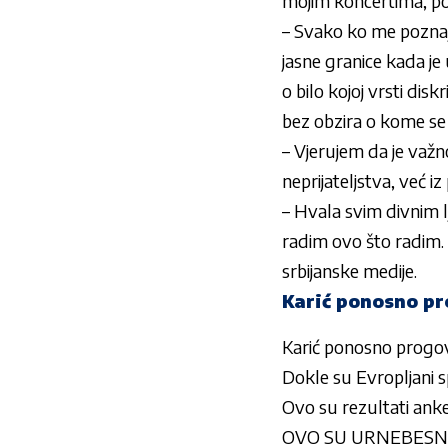
mojim koncertima, pona
– Svako ko me poznaj
jasne granice kada je u
o bilo kojoj vrsti disk
bez obzira o kome se 
– Vjerujem da je važn
neprijateljstva, već 
– Hvala svim divnim l
radim ovo što radim. 
srbijanske medije.
Karić ponosno pr
Karić ponosno progov
Dokle su Evropljani
Ovo su rezultati anke
OVO SU URNEBESNE IZJ