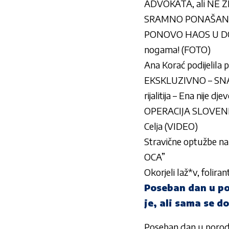
ADVOKATA, ali NE Z
SRAMNO PONAŠANJE U
PONOVO HAOS U DOMU 
nogama! (FOTO)
Ana Korać podijelila 
EKSKLUZIVNO – SNAH
rijalitija – Ena nije d
OPERACIJA SLOVENIJA 
Celja (VIDEO)
Stravične optužbe na
OCA”
Okorjeli laž*v, folir
Poseban dan u por
je, ali sama se d
Poseban dan u porodici