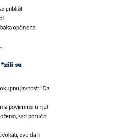
 približi!
o!
baka opčinjena
m…
zili su
okupnu javnost: “Da
ima povjerenje u nju!
r oženio, sad poručio:
okati, evo da li