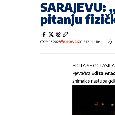
SARAJEVU: „
pitanju fizi
09.06.2025
SHOWBIZ
242 Min Read
EDITA SE OGLASILA
Pjevačica
Edita Ara
snimak s nastupa gdje