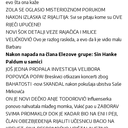
evo šta ona kaže
ZOLA SE OGLASIO MISTERIOZNOM PORUKOM
NAKON IZLASKA IZ RIJALITIJA: Svi se pitaju kome su OVE
RIJEČI UPUĆENE!
NOVI ŠOK DETALJI VEZE RAJAČIĆA I MILICE
VELIČKOVIĆ! Ovo je razlog raskida, a evo da li je vidio malu
Barbaru
Nakon napada na člana Elezove grupe: Sin Hanke
Paldum u samici
JOŠ JEDNA PROPALA INVESTICIJA VELIBORA
POPOVIĆA POPA! Breskvici otkazani koncerti zbog
BAHATOSTI -novi SKANDAL nakon pokušaja ubistva Saše
Mirkovića
ON JE NOVI DEČKO ANJE TODOROVIĆ! Influenserka
ponovo nahvatala mlađeg momka, Vukić pao u ZABORAV
SVIMA PROMAKLO! DOK JE KADAR BIO NA ENI I PEJI,
ČLAN OBEZBJEĐENJA RIJALITI UČESNICU BACIO NA