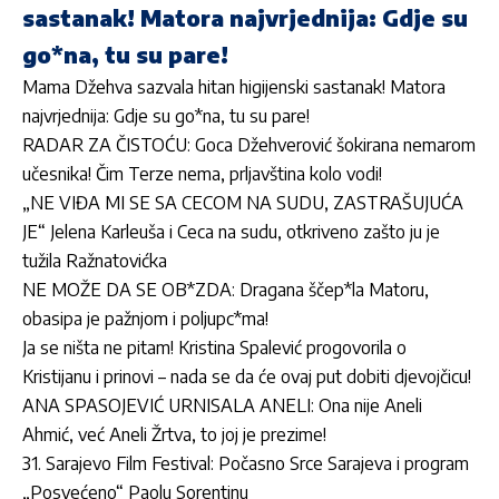
sastanak! Matora najvrjednija: Gdje su
go*na, tu su pare!
Mama Džehva sazvala hitan higijenski sastanak! Matora
najvrjednija: Gdje su go*na, tu su pare!
RADAR ZA ČISTOĆU: Goca Džehverović šokirana nemarom
učesnika! Čim Terze nema, prljavština kolo vodi!
„NE VIĐA MI SE SA CECOM NA SUDU, ZASTRAŠUJUĆA
JE“ Jelena Karleuša i Ceca na sudu, otkriveno zašto ju je
tužila Ražnatovićka
NE MOŽE DA SE OB*ZDA: Dragana ščep*la Matoru,
obasipa je pažnjom i poljupc*ma!
Ja se ništa ne pitam! Kristina Spalević progovorila o
Kristijanu i prinovi – nada se da će ovaj put dobiti djevojčicu!
ANA SPASOJEVIĆ URNISALA ANELI: Ona nije Aneli
Ahmić, već Aneli Žrtva, to joj je prezime!
31. Sarajevo Film Festival: Počasno Srce Sarajeva i program
„Posvećeno“ Paolu Sorentinu