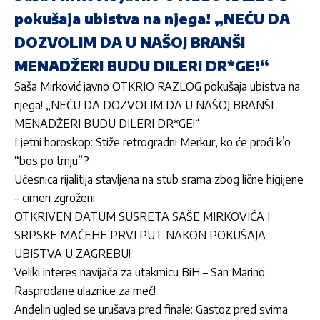
pokušaja ubistva na njega! „NEĆU DA
DOZVOLIM DA U NAŠOJ BRANŠI
MENADŽERI BUDU DILERI DR*GE!“
Saša Mirković javno OTKRIO RAZLOG pokušaja ubistva na
njega! „NEĆU DA DOZVOLIM DA U NAŠOJ BRANŠI
MENADŽERI BUDU DILERI DR*GE!“
Ljetni horoskop: Stiže retrogradni Merkur, ko će proći k’o
“bos po trnju”?
Učesnica rijalitija stavljena na stub srama zbog lične higijene
– cimeri zgroženi
OTKRIVEN DATUM SUSRETA SAŠE MIRKOVIĆA I
SRPSKE MAĆEHE PRVI PUT NAKON POKUŠAJA
UBISTVA U ZAGREBU!
Veliki interes navijača za utakmicu BiH – San Marino:
Rasprodane ulaznice za meč!
Anđelin ugled se urušava pred finale: Gastoz pred svima