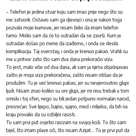
– Telefon je jedina stvar koju sam imao prije nego što su
me zatvorili. Ostavio sam ga djevojci i ona je nakon toga
pozvala moje kumove, jer nisam želio da imam telefon
tamo. Mislio sam da će to sutradan da se završi. Kum je
sutradan došao po mene da izađemo, i onda se desila
komplikacija. Taj overstay, i onda je krenuo pakao. Vratili su
me u pritvor zato što sam dva dana prekoračio vizu.
To jest, malo više od dva dana, ali sam ja njima objašnjavao
zašto je moja viza prekoračena, zašto nisam otišao da je
produžim. Tu je već krenuo pakao, jer su nevjerovatno glupi
ljudi. Nisam znao koliko su oni glupi, jer mi nisu trebali u tom
smislu i toj sferi, nego su bili jedan potpuno normalan narod,
presrećan. Sve lijepo, bajno, sjajno, med i mlijeko, da bih na
kraju provalio da su ozbiljni rasisti.
Tu sam prvi put osjetio rasizam na svojoj koži. To što sam
bijel, što imam plave oči, što nisam Azijat… To je prvi put da