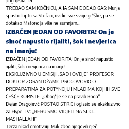
pogriješila, jer …”
TREBAO SAM KOČNICU, A JA SAM DODAO GAS: Munja
spustio loptu sa Stefani, uvidio sve svoje gr*ške, pa se
dotakao Matore: Ja više ne sumnjam…
IZBAČEN JEDAN OD FAVORITA! On je
sinoć napustio rijaliti, šok i nevjerica
na imanju!
IZBAČEN JEDAN OD FAVORITA! On je sinoć napustio
rijaliti, šok i nevjerica na imanju!
EKSKLUZIVNO U EMISIJI „SAD I OVDJE“ PROFESOR
DOKTOR ZORAN DŽAMIĆ PROGOVORIO O
PREPARATIMA ZA POT*NCIJU I MLADIMA KOJI IH SVE
ČEŠĆE KORISTE: „Obog*lje se na pravdi Boga“
Dejan Dragojević POSTAO STRIC i oglasio se ekskluzivno
za Hype TV: „BEBU SMO VIDJELI NA SLICI…
MASHALLAH!“
Terza nikad emotivniji: Muk zbog njegovih riječ