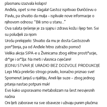
plasmanu izazvala kolaps!
Anđela, opet si me slagala! Gastoz ispitivao Đuričićevu o
Pavlu, pa shvatio da mulja – isplivale nove informacije o
njihovom odnosu: “Bili smo u stanu…”
Ova salata rješenje je za sjajnu i zdravu kožu i lijep ten. Svi
su poludjeli za njom
Urošu prekipjelo: Shvatio da mu je dosta Gastozovih
pon*ženja, pa od Anđele hitno zatražio pomoć!
Velika akcija SIPA-e u Živinicama zbog elitne prosti*ucije,
dr*ge i or*žja: Na meti i vlasnica cvjećare!
JEDNU STVAR JE URADIO BEZ DOZVOLE PRODUKCIJE
Lepi Mića prekršio strogo pravilo, konačno priznao sve!
Spomenut Janjuš u rijalitiju, Aneli lije suze – zbog jednog
pitanja nastao potpuni muk!
Evo kako usporavamo metabolizam na šest nesvjesnih
načina
Oni ljeti zaborave na sve obaveze i uživaju punim plućima: