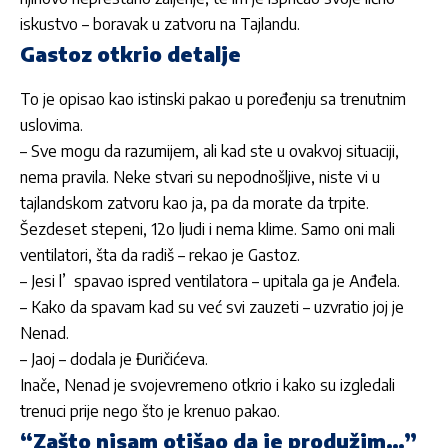
iskustvo – boravak u zatvoru na Tajlandu.
Gastoz otkrio detalje
To je opisao kao istinski pakao u poređenju sa trenutnim
uslovima.
– Sve mogu da razumijem, ali kad ste u ovakvoj situaciji,
nema pravila. Neke stvari su nepodnošljive, niste vi u
tajlandskom zatvoru kao ja, pa da morate da trpite.
Šezdeset stepeni, 12o ljudi i nema klime. Samo oni mali
ventilatori, šta da radiš – rekao je Gastoz.
– Jesi l’ spavao ispred ventilatora – upitala ga je Anđela.
– Kako da spavam kad su već svi zauzeti – uzvratio joj je
Nenad.
– Jaoj – dodala je Đuričićeva.
Inače, Nenad je svojevremeno otkrio i kako su izgledali
trenuci prije nego što je krenuo pakao.
“Zašto nisam otišao da je produžim…”