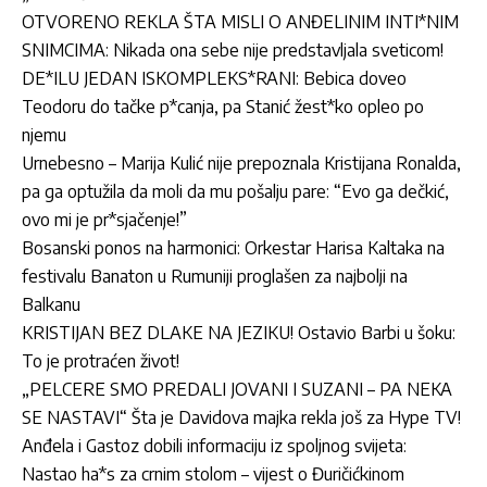
OTVORENO REKLA ŠTA MISLI O ANĐELINIM INTI*NIM
SNIMCIMA: Nikada ona sebe nije predstavljala sveticom!
DE*ILU JEDAN ISKOMPLEKS*RANI: Bebica doveo
Teodoru do tačke p*canja, pa Stanić žest*ko opleo po
njemu
Urnebesno – Marija Kulić nije prepoznala Kristijana Ronalda,
pa ga optužila da moli da mu pošalju pare: “Evo ga dečkić,
ovo mi je pr*sjačenje!”
Bosanski ponos na harmonici: Orkestar Harisa Kaltaka na
festivalu Banaton u Rumuniji proglašen za najbolji na
Balkanu
KRISTIJAN BEZ DLAKE NA JEZIKU! Ostavio Barbi u šoku:
To je protraćen život!
„PELCERE SMO PREDALI JOVANI I SUZANI – PA NEKA
SE NASTAVI“ Šta je Davidova majka rekla još za Hype TV!
Anđela i Gastoz dobili informaciju iz spoljnog svijeta:
Nastao ha*s za crnim stolom – vijest o Đuričićkinom