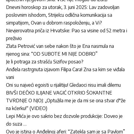
Dnevni horoskop za utorak, 3. juni 2025: Lav zadovoljan
poslovnim ishodom, Strijelcu odlična komunikacija sa
simpatijom, Ovan u dobrom raspoloženju, a Vi?
Nevjerovatna priča iz Hrvatske: Pao sa visine od 52 metra i
preživio
Zlata Petrović van sebe nakon što je Ena nasrnula na
njenog sina: “OD SUBOTE MI NIJE DOBRO”
Je li potraga za strašću Sizifov posao?
Anđela rastrgnuta izjavom Filipa Cara! Zna sa kim se viđala
vani
Oni su najveći egoisti u rijalitiju! Gledaoci nisu imali dilemu
BIVŠI DEČKO ILIJANE VAGIĆ OTKRIO ŠOKANTNE
TVRDNJE O NJOJ: „Optužila me je da mi se ona stvar d*že
na kćerku!“ (VIDEO)
Lepi Mića je ovo sakrio bez dozvole produkcije: Doveo je
do suza …
Ovo je istina o Anđelinoj aferi: “Zatekla sam je sa Pavlom”