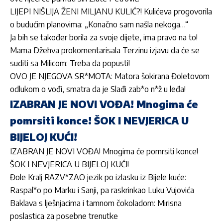
LIJEPI NIŠLIJA ŽENI MILJANU KULIĆ?! Kulićeva progovorila
o budućim planovima: „Konačno sam našla nekoga…“
Ja bih se također borila za svoje dijete, ima pravo na to!
Mama Džehva prokomentarisala Terzinu izjavu da će se
suditi sa Milicom: Treba da popusti!
OVO JE NJEGOVA SR*MOTA: Matora šokirana Đoletovom
odlukom o vođi, smatra da je Slađi zab*o n*ž u leđa!
IZABRAN JE NOVI VOĐA! Mnogima će
pomrsiti konce! ŠOK I NEVJERICA U
BIJELOJ KUĆI!
IZABRAN JE NOVI VOĐA! Mnogima će pomrsiti konce!
ŠOK I NEVJERICA U BIJELOJ KUĆI!
Đole Kralj RAZV*ZAO jezik po izlasku iz Bijele kuće:
Raspal*o po Marku i Sanji, pa raskrinkao Luku Vujovića
Baklava s lješnjacima i tamnom čokoladom: Mirisna
poslastica za posebne trenutke