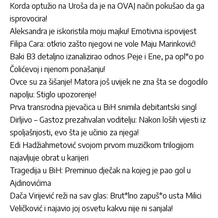
Korda optužio na Uroša da je na OVAJ način pokušao da ga
isprovocira!
Aleksandra je iskoristila moju majku! Emotivna ispovijest
Filipa Cara: otkrio zašto njegovi ne vole Maju Marinković!
Baki B3 detaljno izanalizirao odnos Peje i Ene, pa opl*o po
Čolićevoj i njenom ponašanju!
Ovce su za šišanje! Matora još uvijek ne zna šta se dogodilo
napolju: Stiglo upozorenje!
Prva transrodna pjevačica u BiH snimila debitantski singl
Dirljivo – Gastoz prezahvalan voditelju: Nakon loših vijesti iz
spoljašnjosti, evo šta je učinio za njega!
Edi Hadžiahmetović svojom prvom muzičkom trilogijom
najavljuje obrat u karijeri
Tragedija u BiH: Preminuo dječak na kojeg je pao gol u
Ajdinovićima
Dača Virijević reži na sav glas: Brut*lno zapuš*o usta Milici
Veličković i najavio joj osvetu kakvu nije ni sanjala!