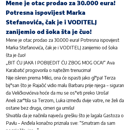
Mene je otac prodao za 30.000 eura!
Potresna ispovijest Marka
Stefanovića, čak je i VODITELJ
zanijemio od šoka šta je čuo!
Mene je otac prodao za 30.000 eura! Potresna ispovijest
Marka Stefanovića, čak je i VODITELJ zanijemio od šoka
šta je čuo!
„BIT ĆU JAKA I POBIJEDIT ĆU ZBOG MOG OCA!“ Ava
Karabatić progovorila o najtežim trenucima!
Nije iskren prema Milici, ona će ispasti jako gl*pa! Terza
bij*san što je Rajačić vidio malu Barbaru prije njega – siguran
da Veličkovićeva hoće da mu se os*eti preko Uroša!
Aneli zar*tila sa Terzom, Luka između dvije vatre, ne želi da
ostane bez druga, cimeri ga urnišu!
Shvatila da je načinila najveću grešku što je lagala Gastoza o
Pavlu – Anđela konačno priznala sve: “Smatram da sam