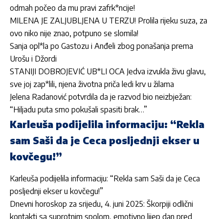
odmah počeo da mu pravi zafrk*ncije!
MILENA JE ZALJUBLJENA U TERZU! Prolila rijeku suza, za
ovo niko nije znao, potpuno se slomila!
Sanja opl*la po Gastozu i Anđeli zbog ponašanja prema
Urošu i Džordi
STANIJI DOBROJEVIĆ UB*LI OCA Jedva izvukla živu glavu,
sve joj zap*lili, njena životna priča ledi krv u žilama
Jelena Radanović potvrdila da je razvod bio neizbježan:
“Hiljadu puta smo pokušali spasiti brak…”
Karleuša podijelila informaciju: “Rekla
sam Saši da je Ceca posljednji ekser u
kovčegu!”
Karleuša podijelila informaciju: “Rekla sam Saši da je Ceca
posljednji ekser u kovčegu!”
Dnevni horoskop za srijedu, 4. juni 2025: Škorpiji odlični
kontakti sa suprotnim spolom, emotivno lijep dan pred