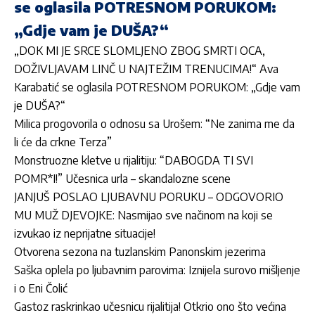
se oglasila POTRESNOM PORUKOM:
„Gdje vam je DUŠA?“
„DOK MI JE SRCE SLOMLJENO ZBOG SMRTI OCA,
DOŽIVLJAVAM LINČ U NAJTEŽIM TRENUCIMA!“ Ava
Karabatić se oglasila POTRESNOM PORUKOM: „Gdje vam
je DUŠA?“
Milica progovorila o odnosu sa Urošem: “Ne zanima me da
li će da crkne Terza”
Monstruozne kletve u rijalitiju: “DABOGDA TI SVI
POMR*I!” Učesnica urla – skandalozne scene
JANJUŠ POSLAO LJUBAVNU PORUKU – ODGOVORIO
MU MUŽ DJEVOJKE: Nasmijao sve načinom na koji se
izvukao iz neprijatne situacije!
Otvorena sezona na tuzlanskim Panonskim jezerima
Saška oplela po ljubavnim parovima: Iznijela surovo mišljenje
i o Eni Čolić
Gastoz raskrinkao učesnicu rijalitija! Otkrio ono što većina