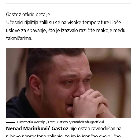
Gastoz otkrio detalje
Učesnici rijalitija žalili su se na visoke temperature i loše
uslove za spavanje, što je izazvalo različite reakcije među
takmičarima.
Gastoz otkrio detalje / Foto: Printscreen/Youtube/zadrugaofficial
Nenad Marinković Gastoz
nije ostao ravnodušan na
njihovo neprestano žaljenje, te im je ispričao svoje lično