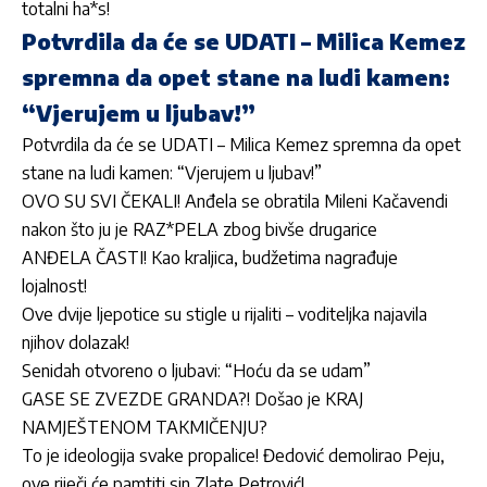
totalni ha*s!
Potvrdila da će se UDATI – Milica Kemez
spremna da opet stane na ludi kamen:
“Vjerujem u ljubav!”
Potvrdila da će se UDATI – Milica Kemez spremna da opet
stane na ludi kamen: “Vjerujem u ljubav!”
OVO SU SVI ČEKALI! Anđela se obratila Mileni Kačavendi
nakon što ju je RAZ*PELA zbog bivše drugarice
ANĐELA ČASTI! Kao kraljica, budžetima nagrađuje
lojalnost!
Ove dvije ljepotice su stigle u rijaliti – voditeljka najavila
njihov dolazak!
Senidah otvoreno o ljubavi: “Hoću da se udam”
GASE SE ZVEZDE GRANDA?! Došao je KRAJ
NAMJEŠTENOM TAKMIČENJU?
To je ideologija svake propalice! Đedović demolirao Peju,
ove riječi će pamtiti sin Zlate Petrović!