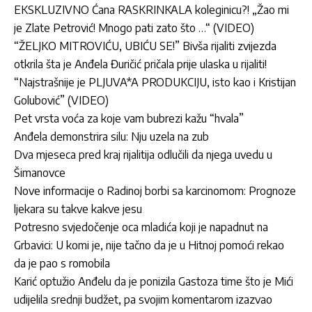
EKSKLUZIVNO Ćana RASKRINKALA koleginicu?! „Žao mi
je Zlate Petrović! Mnogo pati zato što …“ (VIDEO)
“ŽELJKO MITROVIĆU, UBIĆU SE!” Bivša rijaliti zvijezda
otkrila šta je Anđela Đuričić pričala prije ulaska u rijaliti!
“Najstrašnije je PLJUVA*A PRODUKCIJU, isto kao i Kristijan
Golubović” (VIDEO)
Pet vrsta voća za koje vam bubrezi kažu “hvala”
Anđela demonstrira silu: Nju uzela na zub
Dva mjeseca pred kraj rijalitija odlučili da njega uvedu u
Šimanovce
Nove informacije o Radinoj borbi sa karcinomom: Prognoze
ljekara su takve kakve jesu
Potresno svjedočenje oca mladića koji je napadnut na
Grbavici: U komi je, nije tačno da je u Hitnoj pomoći rekao
da je pao s romobila
Karić optužio Anđelu da je ponizila Gastoza time što je Mići
udijelila srednji budžet, pa svojim komentarom izazvao