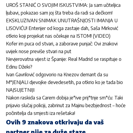
UROŠ STANIĆ O SVOJIM ISKUSTVIMA: Ja sam učiteljica
ljubavi, pokazao sam joj šta treba da radi sa dečkom!
EKSKLUZIVAN SNIMAK UNUTRAŠNJOSTI IMANJA U
LISOVIĆU! Enterijer od koga zastaje dah, Saša Mirković
otkrio koji projekat nas očekuje na ISTOM! (VIDEO)
Kofer im puca od stvari, a zaborave punjač: Ovi znakovi
uvijek nose previše stvari na put
Nevjerovatna vijest iz Španije: Real Madrid se raspituje o
Edinu Džeki?
Ivan Gavrilović odgovorio na Knezov demant da su
M*JENJALI djevojke devedesetih, pa otkrio ko je tada bio
NAJSUJETNIJI
Nakon raskida sa Carem dobija je*ive prij*tnje sm*ću: Taki
prijavio slučaj policiji, zabrinut za Majinu bezbjednost – hoće
počinitelja da smjesti iza rešetaka!
Ovih 9 znakova otkrivaju da vaš
partner nije za duže staze