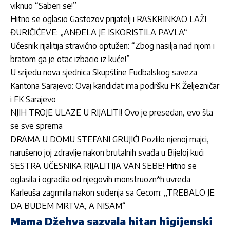
viknuo “Saberi se!”
Hitno se oglasio Gastozov prijatelj i RASKRINKAO LAŽI
ĐURIČIĆEVE: „ANĐELA JE ISKORISTILA PAVLA“
Učesnik rijalitija stravično optužen: “Zbog nasilja nad njom i
bratom ga je otac izbacio iz kuće!”
U srijedu nova sjednica Skupštine Fudbalskog saveza
Kantona Sarajevo: Ovaj kandidat ima podršku FK Željezničar
i FK Sarajevo
NJIH TROJE ULAZE U RIJALITI! Ovo je presedan, evo šta
se sve sprema
DRAMA U DOMU STEFANI GRUJIĆ! Pozlilo njenoj majci,
narušeno joj zdravlje nakon brutalnih svađa u Bijeloj kući
SESTRA UČESNIKA RIJALITIJA VAN SEBE! Hitno se
oglasila i ogradila od njegovih monstruozn*h uvreda
Karleuša zagrmila nakon suđenja sa Cecom: „TREBALO JE
DA BUDEM MRTVA, A NISAM“
Mama Džehva sazvala hitan higijenski