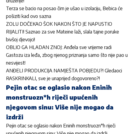
druženje!
Terza se bacio na posao čim je ušao u izolaciju, Bebica će
pošiziti kad ovo sazna
ZOLU DOČEKAO ŠOK NAKON ŠTO JE NAPUSTIO
RIJALITI! Saznao za sve Mateine laži, slala tajne poruke
bivšoj djevojci!
OBLIO GA HLADAN ZNOJ: Anđela sve vrijeme radi
Gastozu iza leđa, zbog njenog priznanja samo što nije pao u
nesvijest!
ANĐELI PRODUKCIJA NAMJEŠTA POBJEDU?! Gledaoci
RASKRINKALI, sve je unaprijed dogovoreno?!
Pejin otac se oglasio nakon Eninih
monstruozn*h riječi upućenih
njegovom sinu: Više nije mogao da
izdrži
Pejin otac se oglasio nakon Eninih monstruozn*h riječi
upućenih njegovom sinu: Više nije mogao da izdrži