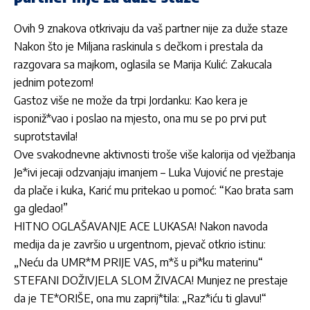
Ovih 9 znakova otkrivaju da vaš partner nije za duže staze
Nakon što je Miljana raskinula s dečkom i prestala da
razgovara sa majkom, oglasila se Marija Kulić: Zakucala
jednim potezom!
Gastoz više ne može da trpi Jordanku: Kao kera je
isponiž*vao i poslao na mjesto, ona mu se po prvi put
suprotstavila!
Ove svakodnevne aktivnosti troše više kalorija od vježbanja
Je*ivi jecaji odzvanjaju imanjem – Luka Vujović ne prestaje
da plače i kuka, Karić mu pritekao u pomoć: “Kao brata sam
ga gledao!”
HITNO OGLAŠAVANJE ACE LUKASA! Nakon navoda
medija da je završio u urgentnom, pjevač otkrio istinu:
„Neću da UMR*M PRIJE VAS, m*š u pi*ku materinu“
STEFANI DOŽIVJELA SLOM ŽIVACA! Munjez ne prestaje
da je TE*ORIŠE, ona mu zaprij*tila: „Raz*iću ti glavu!“