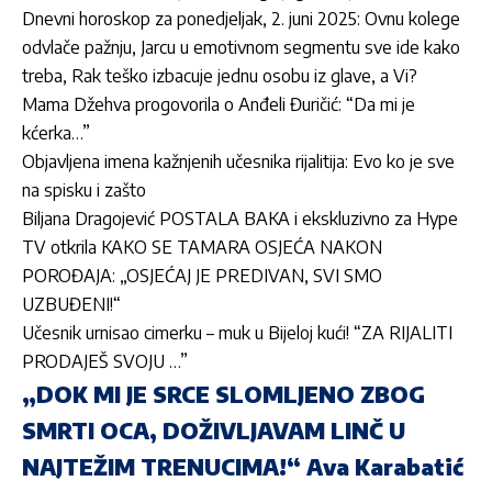
Dnevni horoskop za ponedjeljak, 2. juni 2025: Ovnu kolege
odvlače pažnju, Jarcu u emotivnom segmentu sve ide kako
treba, Rak teško izbacuje jednu osobu iz glave, a Vi?
Mama Džehva progovorila o Anđeli Đuričić: “Da mi je
kćerka…”
Objavljena imena kažnjenih učesnika rijalitija: Evo ko je sve
na spisku i zašto
Biljana Dragojević POSTALA BAKA i ekskluzivno za Hype
TV otkrila KAKO SE TAMARA OSJEĆA NAKON
POROĐAJA: „OSJEĆAJ JE PREDIVAN, SVI SMO
UZBUĐENI!“
Učesnik urnisao cimerku – muk u Bijeloj kući! “ZA RIJALITI
PRODAJEŠ SVOJU …”
„DOK MI JE SRCE SLOMLJENO ZBOG
SMRTI OCA, DOŽIVLJAVAM LINČ U
NAJTEŽIM TRENUCIMA!“ Ava Karabatić