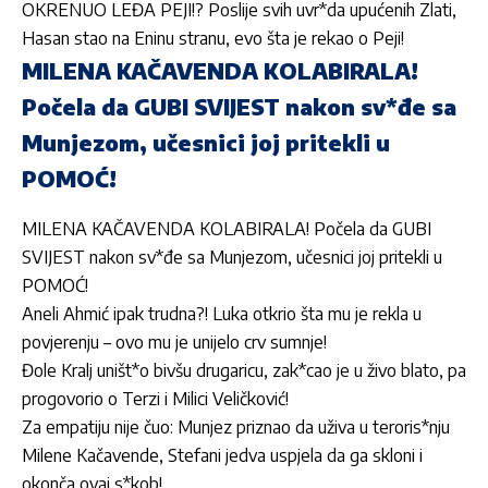
OKRENUO LEĐA PEJI!? Poslije svih uvr*da upućenih Zlati,
Hasan stao na Eninu stranu, evo šta je rekao o Peji!
MILENA KAČAVENDA KOLABIRALA!
Počela da GUBI SVIJEST nakon sv*đe sa
Munjezom, učesnici joj pritekli u
POMOĆ!
MILENA KAČAVENDA KOLABIRALA! Počela da GUBI
SVIJEST nakon sv*đe sa Munjezom, učesnici joj pritekli u
POMOĆ!
Aneli Ahmić ipak trudna?! Luka otkrio šta mu je rekla u
povjerenju – ovo mu je unijelo crv sumnje!
Đole Kralj uništ*o bivšu drugaricu, zak*cao je u živo blato, pa
progovorio o Terzi i Milici Veličković!
Za empatiju nije čuo: Munjez priznao da uživa u teroris*nju
Milene Kačavende, Stefani jedva uspjela da ga skloni i
okonča ovaj s*kob!