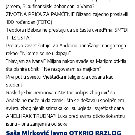
Jarcem, Biku finansijski dobar dan, a Vama?
ŽIVOTNA PRIČA ZA PAMĆENJE Blizanci zajedno proslavili
100. rođendan (FOTO)
Teodora i Bebica ne prestaju da se časte uvred*ma: SM*DI
TI IZ USTA
Prekršio zavjet šutnje: Za Anđelino ponašanje mnogo toga
rekao: “Nikome se ne uklapaju”
“Navijam za Ivana!” Miljana nakon svađe sa Marijom otkrila
šta planira učiniti: “Ne razgovaram sa majkom”
Prvi put u svijetu: Vještačka inteligencija upisana kao
student
Raskid je bio neminovan: Nastao kolaps zbog uvr*da
Anđela ne može ni da zamisli šta se dešava u spoljašnjem
svijetu zbog njenih snimaka koji su ugledali svjetlost dana
ANELI IPAK TRUDNA?! Luka pred svima otkrio šokantnu
istinu – ona zanijemila od šoka
Saša Mirković javno OTKRIO RAZLOG