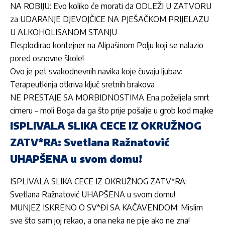
NA ROBIJU: Evo koliko će morati da ODLEŽI U ZATVORU
za UDARANJE DJEVOJČICE NA PJEŠAČKOM PRIJELAZU
U ALKOHOLISANOM STANJU
Eksplodirao kontejner na Alipašinom Polju koji se nalazio
pored osnovne škole!
Ovo je pet svakodnevnih navika koje čuvaju ljubav:
Terapeutkinja otkriva ključ sretnih brakova
NE PRESTAJE SA MORBIDNOSTIMA Ena poželjela smrt
cimeru – moli Boga da ga što prije pošalje u grob kod majke
ISPLIVALA SLIKA CECE IZ OKRUŽNOG
ZATV*RA: Svetlana Ražnatović
UHAPŠENA u svom domu!
ISPLIVALA SLIKA CECE IZ OKRUŽNOG ZATV*RA:
Svetlana Ražnatović UHAPŠENA u svom domu!
MUNJEZ ISKRENO O SV*ĐI SA KAČAVENDOM: Mislim
sve što sam joj rekao, a ona neka ne pije ako ne zna!