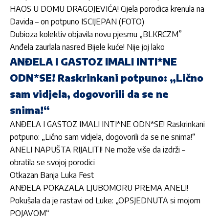
HAOS U DOMU DRAGOJEVIĆA! Cijela porodica krenula na
Davida – on potpuno ISCIJEPAN (FOTO)
Dubioza kolektiv objavila novu pjesmu „BLKRCZM”
Anđela zaurlala nasred Bijele kuće! Nije joj lako
ANĐELA I GASTOZ IMALI INTI*NE
ODN*SE! Raskrinkani potpuno: „Lično
sam vidjela, dogovorili da se ne
snima!“
ANĐELA I GASTOZ IMALI INTI*NE ODN*SE! Raskrinkani
potpuno: „Lično sam vidjela, dogovorili da se ne snima!“
ANELI NAPUŠTA RIJALITI! Ne može više da izdrži –
obratila se svojoj porodici
Otkazan Banja Luka Fest
ANĐELA POKAZALA LJUBOMORU PREMA ANELI!
Pokušala da je rastavi od Luke: „OPSJEDNUTA si mojom
POJAVOM“