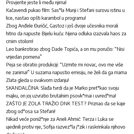
Provjerite jeste li među njima!
Kačavendi pukao film: Sas*la Munji i Stefani surovu istinu u
lice, nastao opšti karambol u programu!
Zbog Anđele Đuričić, Gastoz i još dvoje učesnika morali
hitno da napuste Bijelu kuću: Njena odluka izazvala haos za
crnim stolom!
Leo bankrotirao zbog Dade Topića, a on mu poručio: “Nisi
vrijedan pomena”
Peja se obratio produkciji: “Uzmite mi novac, ovo me više
ne zanima!” U suzama napustio emisiju, ne želi da ga mama
Zlata gleda u ovakvom izdanju!
SKANDALČINA: Slađa tvrdi da je Marko pret*kao svoju
majku, on joj uzvratio brutalnim psovk*mai i uvred*ma!
ZAŠTO JE ZOLA TRAŽIO DNK TEST? Priznao da se kaje
zbog od*osa sa Stefani!
Nikad veće poniž*nje za Aneli Ahmić: Terza i Luka se
ujedinili protiv nje, Sofija razvez*la j*zik i raskrinkala njihovo