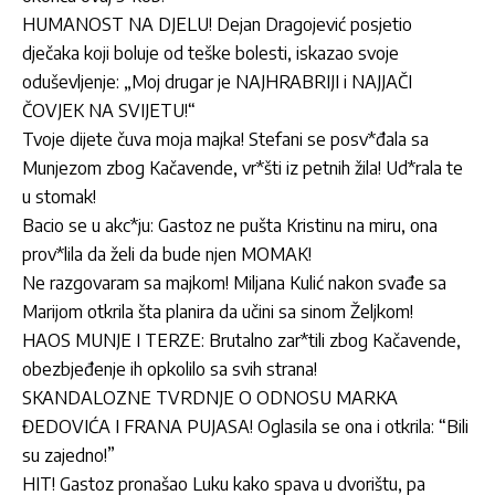
HUMANOST NA DJELU! Dejan Dragojević posjetio
dječaka koji boluje od teške bolesti, iskazao svoje
oduševljenje: „Moj drugar je NAJHRABRIJI i NAJJAČI
ČOVJEK NA SVIJETU!“
Tvoje dijete čuva moja majka! Stefani se posv*đala sa
Munjezom zbog Kačavende, vr*šti iz petnih žila! Ud*rala te
u stomak!
Bacio se u akc*ju: Gastoz ne pušta Kristinu na miru, ona
prov*lila da želi da bude njen MOMAK!
Ne razgovaram sa majkom! Miljana Kulić nakon svađe sa
Marijom otkrila šta planira da učini sa sinom Željkom!
HAOS MUNJE I TERZE: Brutalno zar*tili zbog Kačavende,
obezbjeđenje ih opkolilo sa svih strana!
SKANDALOZNE TVRDNJE O ODNOSU MARKA
ĐEDOVIĆA I FRANA PUJASA! Oglasila se ona i otkrila: “Bili
su zajedno!”
HIT! Gastoz pronašao Luku kako spava u dvorištu, pa