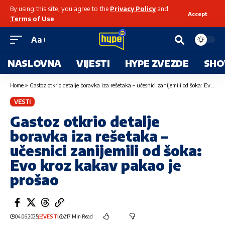
By using this site, you agree to the
Privacy Policy
and
Accept
Terms of Use
.
Aa
NASLOVNA
VIJESTI
HYPE ZVEZDE
SHO
Home
»
Gastoz otkrio detalje boravka iza rešetaka – učesnici zanijemili od šoka: Evo kroz kakav pakao je prošao
VESTI
Gastoz otkrio detalje
boravka iza rešetaka –
učesnici zanijemili od šoka:
Evo kroz kakav pakao je
prošao
04.06.2025
VESTI
217 Min Read