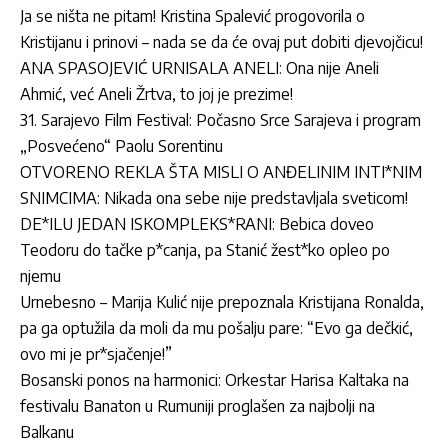
Ja se ništa ne pitam! Kristina Spalević progovorila o
Kristijanu i prinovi – nada se da će ovaj put dobiti djevojčicu!
ANA SPASOJEVIĆ URNISALA ANELI: Ona nije Aneli
Ahmić, već Aneli Žrtva, to joj je prezime!
31. Sarajevo Film Festival: Počasno Srce Sarajeva i program
„Posvećeno“ Paolu Sorentinu
OTVORENO REKLA ŠTA MISLI O ANĐELINIM INTI*NIM
SNIMCIMA: Nikada ona sebe nije predstavljala sveticom!
DE*ILU JEDAN ISKOMPLEKS*RANI: Bebica doveo
Teodoru do tačke p*canja, pa Stanić žest*ko opleo po
njemu
Urnebesno – Marija Kulić nije prepoznala Kristijana Ronalda,
pa ga optužila da moli da mu pošalju pare: “Evo ga dečkić,
ovo mi je pr*sjačenje!”
Bosanski ponos na harmonici: Orkestar Harisa Kaltaka na
festivalu Banaton u Rumuniji proglašen za najbolji na
Balkanu