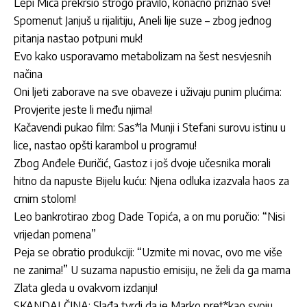
Lepi Mića prekršio strogo pravilo, konačno priznao sve!
Spomenut Janjuš u rijalitiju, Aneli lije suze – zbog jednog
pitanja nastao potpuni muk!
Evo kako usporavamo metabolizam na šest nesvjesnih
načina
Oni ljeti zaborave na sve obaveze i uživaju punim plućima:
Provjerite jeste li među njima!
Kačavendi pukao film: Sas*la Munji i Stefani surovu istinu u
lice, nastao opšti karambol u programu!
Zbog Anđele Đuričić, Gastoz i još dvoje učesnika morali
hitno da napuste Bijelu kuću: Njena odluka izazvala haos za
crnim stolom!
Leo bankrotirao zbog Dade Topića, a on mu poručio: “Nisi
vrijedan pomena”
Peja se obratio produkciji: “Uzmite mi novac, ovo me više
ne zanima!” U suzama napustio emisiju, ne želi da ga mama
Zlata gleda u ovakvom izdanju!
SKANDALČINA: Slađa tvrdi da je Marko pret*kao svoju