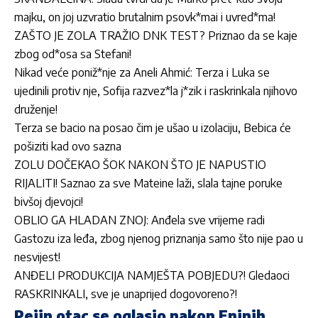
majku, on joj uzvratio brutalnim psovk*mai i uvred*ma!
ZAŠTO JE ZOLA TRAŽIO DNK TEST? Priznao da se kaje
zbog od*osa sa Stefani!
Nikad veće poniž*nje za Aneli Ahmić: Terza i Luka se
ujedinili protiv nje, Sofija razvez*la j*zik i raskrinkala njihovo
druženje!
Terza se bacio na posao čim je ušao u izolaciju, Bebica će
pošiziti kad ovo sazna
ZOLU DOČEKAO ŠOK NAKON ŠTO JE NAPUSTIO
RIJALITI! Saznao za sve Mateine laži, slala tajne poruke
bivšoj djevojci!
OBLIO GA HLADAN ZNOJ: Anđela sve vrijeme radi
Gastozu iza leđa, zbog njenog priznanja samo što nije pao u
nesvijest!
ANĐELI PRODUKCIJA NAMJEŠTA POBJEDU?! Gledaoci
RASKRINKALI, sve je unaprijed dogovoreno?!
Pejin otac se oglasio nakon Eninih