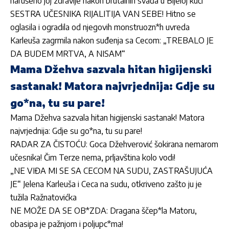
narušeno joj zdravlje nakon brutalnih svađa u Bijeloj kući
SESTRA UČESNIKA RIJALITIJA VAN SEBE! Hitno se
oglasila i ogradila od njegovih monstruozn*h uvreda
Karleuša zagrmila nakon suđenja sa Cecom: „TREBALO JE
DA BUDEM MRTVA, A NISAM“
Mama Džehva sazvala hitan higijenski
sastanak! Matora najvrjednija: Gdje su
go*na, tu su pare!
Mama Džehva sazvala hitan higijenski sastanak! Matora
najvrjednija: Gdje su go*na, tu su pare!
RADAR ZA ČISTOĆU: Goca Džehverović šokirana nemarom
učesnika! Čim Terze nema, prljavština kolo vodi!
„NE VIĐA MI SE SA CECOM NA SUDU, ZASTRAŠUJUĆA
JE“ Jelena Karleuša i Ceca na sudu, otkriveno zašto ju je
tužila Ražnatovićka
NE MOŽE DA SE OB*ZDA: Dragana ščep*la Matoru,
obasipa je pažnjom i poljupc*ma!