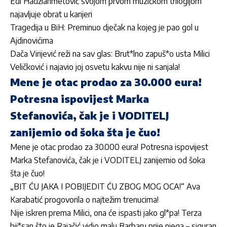
Edi Hadžiahmetović svojom prvom muzičkom trilogijom
najavljuje obrat u karijeri
Tragedija u BiH: Preminuo dječak na kojeg je pao gol u
Ajdinovićima
Dača Virijević reži na sav glas: Brut*lno zapuš*o usta Milici
Veličković i najavio joj osvetu kakvu nije ni sanjala!
Mene je otac prodao za 30.000 eura!
Potresna ispovijest Marka
Stefanovića, čak je i VODITELJ
zanijemio od šoka šta je čuo!
Mene je otac prodao za 30.000 eura! Potresna ispovijest
Marka Stefanovića, čak je i VODITELJ zanijemio od šoka
šta je čuo!
„BIT ĆU JAKA I POBIJEDIT ĆU ZBOG MOG OCA!“ Ava
Karabatić progovorila o najtežim trenucima!
Nije iskren prema Milici, ona će ispasti jako gl*pa! Terza
bij*san što je Rajačić vidio malu Barbaru prije njega – siguran