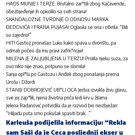
HAOS MUNJE I TERZE: Brutalno zar*tili zbog Kačavende,
obezbjeđenje ih opkolilo sa svih strana!
SKANDALOZNE TVRDNJE O ODNOSU MARKA
ĐEDOVIĆA I FRANA PUJASA! Oglasila se ona i otkrila: “Bili
su zajedno!”
HIT! Gastoz pronašao Luku kako spava u dvorištu, pa
odmah počeo da mu pravi zafrk*ncije!
MILENA JE ZALJUBLJENA U TERZU! Prolila rijeku suza, za
ovo niko nije znao, potpuno se slomila!
Sanja opl*la po Gastozu i Anđeli zbog ponašanja prema
Urošu i Džordi
STANIJI DOBROJEVIĆ UB*LI OCA Jedva izvukla živu glavu,
sve joj zap*lili, njena životna priča ledi krv u žilama
Jelena Radanović potvrdila da je razvod bio neizbježan:
“Hiljadu puta smo pokušali spasiti brak…”
Karleuša podijelila informaciju: “Rekla
sam Saši da je Ceca posljednji ekser u