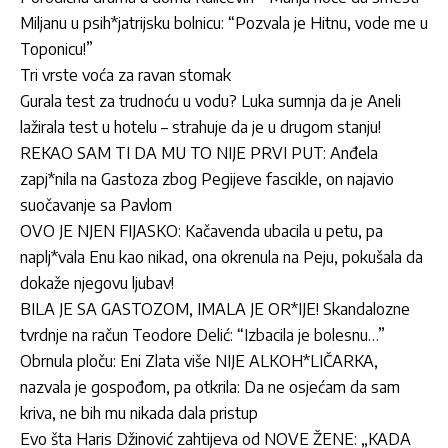
Miljanu u psih*jatrijsku bolnicu: “Pozvala je Hitnu, vode me u
Toponicu!”
Tri vrste voća za ravan stomak
Gurala test za trudnoću u vodu? Luka sumnja da je Aneli
lažirala test u hotelu – strahuje da je u drugom stanju!
REKAO SAM TI DA MU TO NIJE PRVI PUT: Anđela
zapj*nila na Gastoza zbog Pegijeve fascikle, on najavio
suočavanje sa Pavlom
OVO JE NJEN FIJASKO: Kačavenda ubacila u petu, pa
naplj*vala Enu kao nikad, ona okrenula na Peju, pokušala da
dokaže njegovu ljubav!
BILA JE SA GASTOZOM, IMALA JE OR*IJE! Skandalozne
tvrdnje na račun Teodore Delić: “Izbacila je bolesnu…”
Obrnula ploču: Eni Zlata više NIJE ALKOH*LIČARKA,
nazvala je gospođom, pa otkrila: Da ne osjećam da sam
kriva, ne bih mu nikada dala pristup
Evo šta Haris Džinović zahtijeva od NOVE ŽENE: „KADA