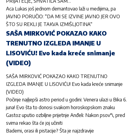
PRIJATELJE, SHVATILA SAM…“
Aca Lukas još jednom demantovao laži u medijima, pa
JAVNO PORUČIO: “DA MI SE IZVINE JAVNO JER OVO
ŠTO SU REKLI JE TAKVA IZMIŠLJOTINA“
SAŠA MIRKOVIĆ POKAZAO KAKO
TRENUTNO IZGLEDA IMANJE U
LISOVIĆU! Evo kada kreće snimanje
(VIDEO)
SAŠA MIRKOVIĆ POKAZAO KAKO TRENUTNO
IZGLEDA IMANJE U LISOVIĆU! Evo kada kreće snimanje
(VIDEO)
Počinje najljepši astro period u godini: Venera ulazi u Bika 6.
juna! Evo šta to donosi svakom horoskopskom znaku
Gastoz uputio ozbiljne prijetnje Anđeli: Nakon psov*i, pred
svima rekao šta će joj učiniti
Bademi, orasi ili pistacije? Šta je najzdravije