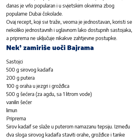
danas je vrlo popularan i u svjetskim okvirima zbog
popularne Dubai čokolade.
Ovaj recept, koji svi traže, veoma je jednostavan, koristi se
nekoliko jednostavnih i uglavnom lako dostupnih sastojaka,
a priprema ne uključuje nikakve zahtjevne postupke.
Nek’ zamiriše uoči Bajrama
Sastojci
500 g sirovog kadaifa
200 g putera
100 g oraha u jezgri i grožđica
500 g šećera (za agdu, sa 1 litrom vode)
vanilin šećer
limun
Priprema
Sirov kadaif se slaže u puterom namazanu tepsiju. Između
dva sloga sirovog kadaifa staviti orahe, grožđice i tanke