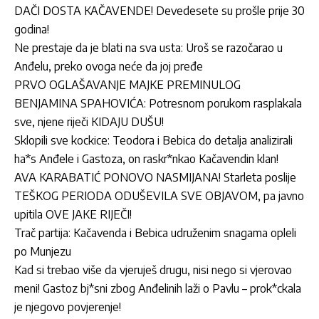
DAČI DOSTA KAČAVENDE! Devedesete su prošle prije 30
godina!
Ne prestaje da je blati na sva usta: Uroš se razočarao u
Anđelu, preko ovoga neće da joj pređe
PRVO OGLAŠAVANJE MAJKE PREMINULOG
BENJAMINA SPAHOVIĆA: Potresnom porukom rasplakala
sve, njene riječi KIDAJU DUŠU!
Sklopili sve kockice: Teodora i Bebica do detalja analizirali
ha*s Anđele i Gastoza, on raskr*nkao Kačavendin klan!
AVA KARABATIĆ PONOVO NASMIJANA! Starleta poslije
TEŠKOG PERIODA ODUŠEVILA SVE OBJAVOM, pa javno
upitila OVE JAKE RIJEČI!
Trač partija: Kačavenda i Bebica udruženim snagama opleli
po Munjezu
Kad si trebao više da vjeruješ drugu, nisi nego si vjerovao
meni! Gastoz bj*sni zbog Anđelinih laži o Pavlu – prok*ckala
je njegovo povjerenje!