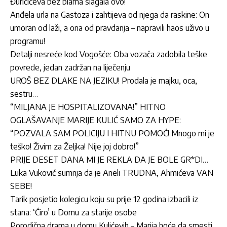
Đuričićeva bez blama slagala ovo!
Anđela urla na Gastoza i zahtijeva od njega da raskine: On
umoran od laži, a ona od pravdanja – napravili haos uživo u
programu!
Detalji nesreće kod Vogošće: Oba vozača zadobila teške
povrede, jedan zadržan na liječenju
UROŠ BEZ DLAKE NA JEZIKU! Prodala je majku, oca,
sestru…
“MILJANA JE HOSPITALIZOVANA!” HITNO
OGLAŠAVANJE MARIJE KULIĆ SAMO ZA HYPE:
“POZVALA SAM POLICIJU I HITNU POMOĆ! Mnogo mi je
teško! Živim za Željka! Nije joj dobro!”
PRIJE DESET DANA MI JE REKLA DA JE BOLE GR*DI…
Luka Vuković sumnja da je Aneli TRUDNA, Ahmićeva VAN
SEBE!
Tarik posjetio kolegicu koju su prije 12 godina izbacili iz
stana: ‘Ćiro’ u Domu za starije osobe
Porodična drama u domu Kulićevih – Marija hoće da smesti