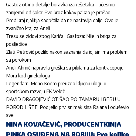
Gastoz otkrio detalje boravka iza rešetaka – učesnici
zanijemili od šoka: Evo kroz kakav pakao je prošao
Pred kraj rijalitija saopštila da ne nastavlja dalje: Ovo je
zvanično kraj za Aneli
Tresu se zidovi zbog Karića i Gastoza: Nije ih briga za
posljedice
Zlati Petrović pozlilo nakon saznanja da joj sin ima problem
sa porokom
Aneli Ahmić napravila grešku sa pilulama za kontracepciju:
Mora kod ginekologa
Legendarni Meho Kodro preuzeo ključnu ulogu u
sportskom razvoju FK Velež
DAVID DRAGOJEVIĆ OTIŠAO PO TAMARU I BEBU U
PORODILIŠTE! Podijelio prvi snimak sina Rajana i oduševio
sve
NINA KOVAČEVIĆ, PRODUCENTKINJA
PINKA OSUĐENA NA ROBIJU: Evo koliko