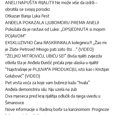
ANELI NAPUŠTA RIJALITI! Ne može više da izdrži –
obratila se svojoj porodici
Otkazan Banja Luka Fest
ANĐELA POKAZALA LJUBOMORU PREMA ANELI!
Pokušala da je rastavi od Luke: „OPSJEDNUTA si mojom
POJAVOM“
EKSKLUZIVNO Ćana RASKRINKALA koleginicu?! „Žao mi
je Zlate Petrović! Mnogo pati zato što …“ (VIDEO)
“ŽELJKO MITROVIĆU, UBIĆU SE!” Bivša rijaliti zvijezda
otkrila šta je Anđela Đuričić pričala prije ulaska u rijaliti!
“Najstrašnije je PLJUVA*A PRODUKCIJU, isto kao i Kristijan
Golubović” (VIDEO)
Pet vrsta voća za koje vam bubrezi kažu “hvala”
Anđela demonstrira silu: Nju uzela na zub
Dva mjeseca pred kraj rijalitija odlučili da njega uvedu u
Šimanovce
Nove informacije o Radinoj borbi sa karcinomom: Prognoze