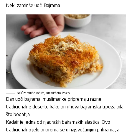
Nek’ zamiriše uoči Bajrama
Nek’ zamiriše uoči Bajrama/Photo: Pexels
Dan uoči
bajrama
, muslimanke pripremaju razne
tradicionalne
deserte
kako bi njihova
bajramska
trpeza bila
što bogatija.
Kadaif je jedna od njadražih
bajramskih
slastica
. Ovo
tradicionalno jelo priprema se u najsvečanijim prilikama, a