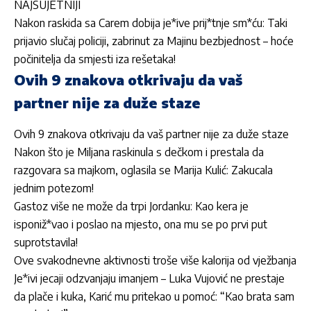
NAJSUJETNIJI
Nakon raskida sa Carem dobija je*ive prij*tnje sm*ću: Taki
prijavio slučaj policiji, zabrinut za Majinu bezbjednost – hoće
počinitelja da smjesti iza rešetaka!
Ovih 9 znakova otkrivaju da vaš
partner nije za duže staze
Ovih 9 znakova otkrivaju da vaš partner nije za duže staze
Nakon što je Miljana raskinula s dečkom i prestala da
razgovara sa majkom, oglasila se Marija Kulić: Zakucala
jednim potezom!
Gastoz više ne može da trpi Jordanku: Kao kera je
isponiž*vao i poslao na mjesto, ona mu se po prvi put
suprotstavila!
Ove svakodnevne aktivnosti troše više kalorija od vježbanja
Je*ivi jecaji odzvanjaju imanjem – Luka Vujović ne prestaje
da plače i kuka, Karić mu pritekao u pomoć: “Kao brata sam