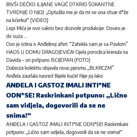
BIVŠI DEČKO ILIJANE VAGIĆ OTKRIO ŠOKANTNE
TVRDNJE O NJOJ: „Optužila me je da mi se ona stvar d*že
na kćerku!“ (VIDEO)
Lepi Mića je ovo sakrio bez dozvole produkcije: Doveo je
do suza …
Ovo je istina o Anđelinoj aferi: “Zatekla sam je sa Pavlom”
HAOS U DOMU DRAGOJEVIĆA! Cijela porodica krenula na
Davida – on potpuno ISCIJEPAN (FOTO)
Dubioza kolektiv objavila novu pjesmu „BLKRCZM”
Anđela zaurlala nasred Bijele kuće! Nije joj lako
ANĐELA I GASTOZ IMALI INTI*NE
ODN*SE! Raskrinkani potpuno: „Lično
sam vidjela, dogovorili da se ne
snima!“
ANĐELA I GASTOZ IMALI INTI*NE ODN*SE! Raskrinkani
potpuno: „Lično sam vidjela, dogovorili da se ne snima!“