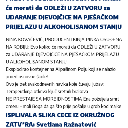
će morati da ODLEŽI U ZATVORU za
UDARANJE DJEVOJČICE NA PJEŠAČKOM
PRIJELAZU U ALKOHOLISANOM STANJU
NINA KOVAČEVIĆ, PRODUCENTKINJA PINKA OSUĐENA
NA ROBIJU: Evo koliko će morati da ODLEŽI U ZATVORU
za UDARANJE DJEVOJČICE NA PJEŠAČKOM PRIJELAZU
U ALKOHOLISANOM STANJU
Eksplodirao kontejner na Alipašinom Polju koji se nalazio
pored osnovne škole!
Ovo je pet svakodnevnih navika koje čuvaju ljubav:
Terapeutkinja otkriva ključ sretnih brakova
NE PRESTAJE SA MORBIDNOSTIMA Ena poželjela smrt
cimeru – moli Boga da ga što prije pošalje u grob kod majke
ISPLIVALA SLIKA CECE IZ OKRUŽNOG
ZATV*RA: Svetlana Ražnatović