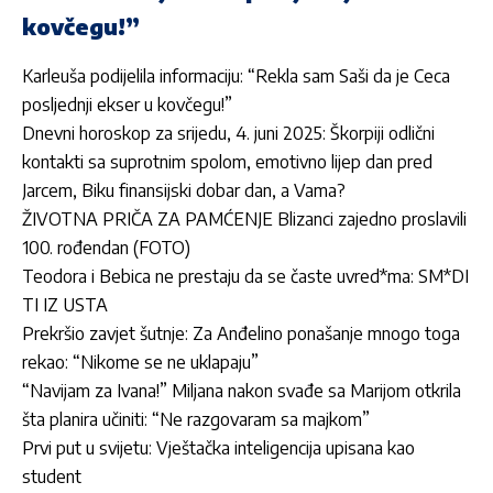
kovčegu!”
Karleuša podijelila informaciju: “Rekla sam Saši da je Ceca
posljednji ekser u kovčegu!”
Dnevni horoskop za srijedu, 4. juni 2025: Škorpiji odlični
kontakti sa suprotnim spolom, emotivno lijep dan pred
Jarcem, Biku finansijski dobar dan, a Vama?
ŽIVOTNA PRIČA ZA PAMĆENJE Blizanci zajedno proslavili
100. rođendan (FOTO)
Teodora i Bebica ne prestaju da se časte uvred*ma: SM*DI
TI IZ USTA
Prekršio zavjet šutnje: Za Anđelino ponašanje mnogo toga
rekao: “Nikome se ne uklapaju”
“Navijam za Ivana!” Miljana nakon svađe sa Marijom otkrila
šta planira učiniti: “Ne razgovaram sa majkom”
Prvi put u svijetu: Vještačka inteligencija upisana kao
student