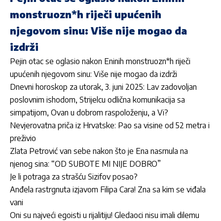
monstruozn*h riječi upućenih
njegovom sinu: Više nije mogao da
izdrži
Pejin otac se oglasio nakon Eninih monstruozn*h riječi
upućenih njegovom sinu: Više nije mogao da izdrži
Dnevni horoskop za utorak, 3. juni 2025: Lav zadovoljan
poslovnim ishodom, Strijelcu odlična komunikacija sa
simpatijom, Ovan u dobrom raspoloženju, a Vi?
Nevjerovatna priča iz Hrvatske: Pao sa visine od 52 metra i
preživio
Zlata Petrović van sebe nakon što je Ena nasrnula na
njenog sina: “OD SUBOTE MI NIJE DOBRO”
Je li potraga za strašću Sizifov posao?
Anđela rastrgnuta izjavom Filipa Cara! Zna sa kim se viđala
vani
Oni su najveći egoisti u rijalitiju! Gledaoci nisu imali dilemu