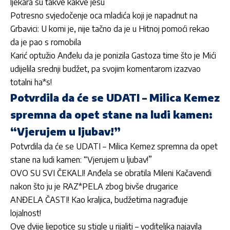
ljekara su takve kakve jesu
Potresno svjedočenje oca mladića koji je napadnut na
Grbavici: U komi je, nije tačno da je u Hitnoj pomoći rekao
da je pao s romobila
Karić optužio Anđelu da je ponizila Gastoza time što je Mići
udijelila srednji budžet, pa svojim komentarom izazvao
totalni ha*s!
Potvrdila da će se UDATI – Milica Kemez
spremna da opet stane na ludi kamen:
“Vjerujem u ljubav!”
Potvrdila da će se UDATI – Milica Kemez spremna da opet
stane na ludi kamen: “Vjerujem u ljubav!”
OVO SU SVI ČEKALI! Anđela se obratila Mileni Kačavendi
nakon što ju je RAZ*PELA zbog bivše drugarice
ANĐELA ČASTI! Kao kraljica, budžetima nagrađuje
lojalnost!
Ove dvije ljepotice su stigle u rijaliti – voditeljka najavila