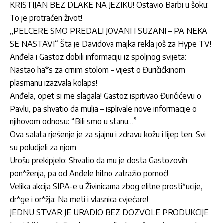
KRISTIJAN BEZ DLAKE NA JEZIKU! Ostavio Barbi u šoku:
To je protraćen život!
„PELCERE SMO PREDALI JOVANI I SUZANI – PA NEKA
SE NASTAVI“ Šta je Davidova majka rekla još za Hype TV!
Anđela i Gastoz dobili informaciju iz spoljnog svijeta:
Nastao ha*s za crnim stolom – vijest o Đuričićkinom
plasmanu izazvala kolaps!
Anđela, opet si me slagala! Gastoz ispitivao Đuričićevu o
Pavlu, pa shvatio da mulja – isplivale nove informacije o
njihovom odnosu: “Bili smo u stanu…”
Ova salata rješenje je za sjajnu i zdravu kožu i lijep ten. Svi
su poludjeli za njom
Urošu prekipjelo: Shvatio da mu je dosta Gastozovih
pon*ženja, pa od Anđele hitno zatražio pomoć!
Velika akcija SIPA-e u Živinicama zbog elitne prosti*ucije,
dr*ge i or*žja: Na meti i vlasnica cvjećare!
JEDNU STVAR JE URADIO BEZ DOZVOLE PRODUKCIJE