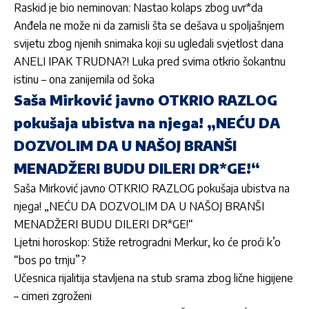
Raskid je bio neminovan: Nastao kolaps zbog uvr*da
Anđela ne može ni da zamisli šta se dešava u spoljašnjem
svijetu zbog njenih snimaka koji su ugledali svjetlost dana
ANELI IPAK TRUDNA?! Luka pred svima otkrio šokantnu
istinu – ona zanijemila od šoka
Saša Mirković javno OTKRIO RAZLOG
pokušaja ubistva na njega! „NEĆU DA
DOZVOLIM DA U NAŠOJ BRANŠI
MENADŽERI BUDU DILERI DR*GE!“
Saša Mirković javno OTKRIO RAZLOG pokušaja ubistva na
njega! „NEĆU DA DOZVOLIM DA U NAŠOJ BRANŠI
MENADŽERI BUDU DILERI DR*GE!“
Ljetni horoskop: Stiže retrogradni Merkur, ko će proći k’o
“bos po trnju”?
Učesnica rijalitija stavljena na stub srama zbog lične higijene
– cimeri zgroženi