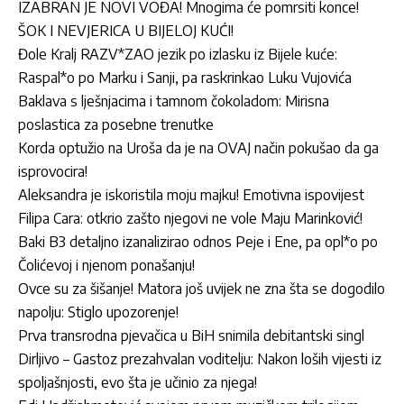
IZABRAN JE NOVI VOĐA! Mnogima će pomrsiti konce!
ŠOK I NEVJERICA U BIJELOJ KUĆI!
Đole Kralj RAZV*ZAO jezik po izlasku iz Bijele kuće:
Raspal*o po Marku i Sanji, pa raskrinkao Luku Vujovića
Baklava s lješnjacima i tamnom čokoladom: Mirisna
poslastica za posebne trenutke
Korda optužio na Uroša da je na OVAJ način pokušao da ga
isprovocira!
Aleksandra je iskoristila moju majku! Emotivna ispovijest
Filipa Cara: otkrio zašto njegovi ne vole Maju Marinković!
Baki B3 detaljno izanalizirao odnos Peje i Ene, pa opl*o po
Čolićevoj i njenom ponašanju!
Ovce su za šišanje! Matora još uvijek ne zna šta se dogodilo
napolju: Stiglo upozorenje!
Prva transrodna pjevačica u BiH snimila debitantski singl
Dirljivo – Gastoz prezahvalan voditelju: Nakon loših vijesti iz
spoljašnjosti, evo šta je učinio za njega!