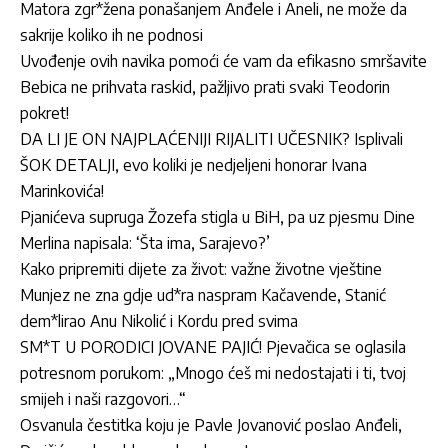
Matora zgr*žena ponašanjem Anđele i Aneli, ne može da
sakrije koliko ih ne podnosi
Uvođenje ovih navika pomoći će vam da efikasno smršavite
Bebica ne prihvata raskid, pažljivo prati svaki Teodorin
pokret!
DA LI JE ON NAJPLAĆENIJI RIJALITI UČESNIK? Isplivali
ŠOK DETALJI, evo koliki je nedjeljeni honorar Ivana
Marinkovića!
Pjanićeva supruga Žozefa stigla u BiH, pa uz pjesmu Dine
Merlina napisala: ‘Šta ima, Sarajevo?’
Kako pripremiti dijete za život: važne životne vještine
Munjez ne zna gdje ud*ra naspram Kačavende, Stanić
dem*lirao Anu Nikolić i Kordu pred svima
SM*T U PORODICI JOVANE PAJIĆ! Pjevačica se oglasila
potresnom porukom: „Mnogo ćeš mi nedostajati i ti, tvoj
smijeh i naši razgovori…“
Osvanula čestitka koju je Pavle Jovanović poslao Anđeli,