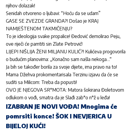
njihov dolazak!
Senidah otvoreno o ljubavi: “Hoću da se udam”
GASE SE ZVEZDE GRANDA?! Došao je KRAJ
NAMJEŠTENOM TAKMIČENJU?
To je ideologija svake propalice! Đedović demolirao Peju,
ove riječi će pamtiti sin Zlate Petrović!
LIJEPI NIŠLIJA ŽENI MILJANU KULIĆ?! Kulićeva progovorila
o budućim planovima: „Konačno sam našla nekoga…“
Ja bih se također borila za svoje dijete, ima pravo na to!
Mama Džehva prokomentarisala Terzinu izjavu da će se
suditi sa Milicom: Treba da popusti!
OVO JE NJEGOVA SR*MOTA: Matora šokirana Đoletovom
odlukom o vođi, smatra da je Slađi zab*o n*ž u leđa!
IZABRAN JE NOVI VOĐA! Mnogima će
pomrsiti konce! ŠOK I NEVJERICA U
BIJELOJ KUĆI!