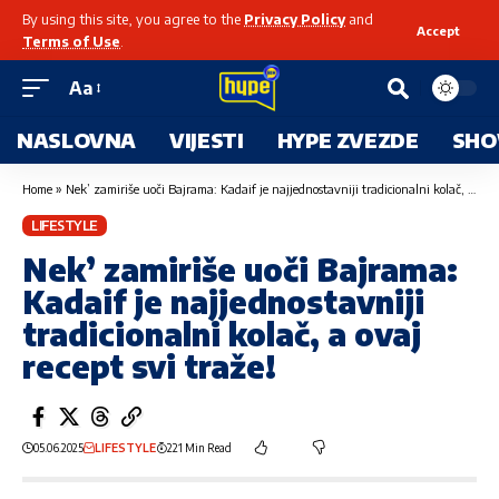
By using this site, you agree to the
Privacy Policy
and
Accept
Terms of Use
.
Aa
NASLOVNA
VIJESTI
HYPE ZVEZDE
SHO
Home
»
Nek’ zamiriše uoči Bajrama: Kadaif je najjednostavniji tradicionalni kolač, a ovaj recept svi traže!
LIFESTYLE
Nek’ zamiriše uoči Bajrama:
Kadaif je najjednostavniji
tradicionalni kolač, a ovaj
recept svi traže!
05.06.2025
LIFESTYLE
221 Min Read