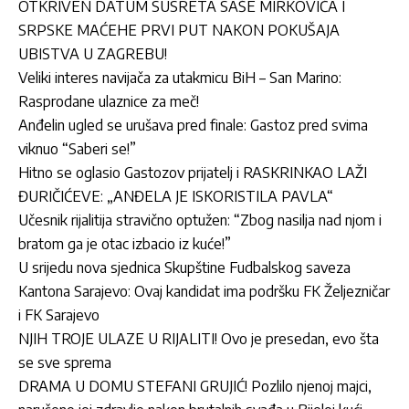
OTKRIVEN DATUM SUSRETA SAŠE MIRKOVIĆA I
SRPSKE MAĆEHE PRVI PUT NAKON POKUŠAJA
UBISTVA U ZAGREBU!
Veliki interes navijača za utakmicu BiH – San Marino:
Rasprodane ulaznice za meč!
Anđelin ugled se urušava pred finale: Gastoz pred svima
viknuo “Saberi se!”
Hitno se oglasio Gastozov prijatelj i RASKRINKAO LAŽI
ĐURIČIĆEVE: „ANĐELA JE ISKORISTILA PAVLA“
Učesnik rijalitija stravično optužen: “Zbog nasilja nad njom i
bratom ga je otac izbacio iz kuće!”
U srijedu nova sjednica Skupštine Fudbalskog saveza
Kantona Sarajevo: Ovaj kandidat ima podršku FK Željezničar
i FK Sarajevo
NJIH TROJE ULAZE U RIJALITI! Ovo je presedan, evo šta
se sve sprema
DRAMA U DOMU STEFANI GRUJIĆ! Pozlilo njenoj majci,