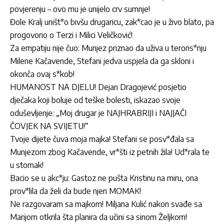
povjerenju – ovo mu je unijelo crv sumnje!
Đole Kralj uništ*o bivšu drugaricu, zak*cao je u živo blato, pa
progovorio o Terzi i Milici Veličković!
Za empatiju nije čuo: Munjez priznao da uživa u teroris*nju
Milene Kačavende, Stefani jedva uspjela da ga skloni i
okonča ovaj s*kob!
HUMANOST NA DJELU! Dejan Dragojević posjetio
dječaka koji boluje od teške bolesti, iskazao svoje
oduševljenje: „Moj drugar je NAJHRABRIJI i NAJJAČI
ČOVJEK NA SVIJETU!“
Tvoje dijete čuva moja majka! Stefani se posv*đala sa
Munjezom zbog Kačavende, vr*šti iz petnih žila! Ud*rala te
u stomak!
Bacio se u akc*ju: Gastoz ne pušta Kristinu na miru, ona
prov*lila da želi da bude njen MOMAK!
Ne razgovaram sa majkom! Miljana Kulić nakon svađe sa
Marijom otkrila šta planira da učini sa sinom Željkom!