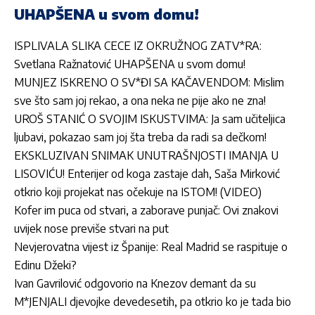
UHAPŠENA u svom domu!
ISPLIVALA SLIKA CECE IZ OKRUŽNOG ZATV*RA:
Svetlana Ražnatović UHAPŠENA u svom domu!
MUNJEZ ISKRENO O SV*ĐI SA KAČAVENDOM: Mislim
sve što sam joj rekao, a ona neka ne pije ako ne zna!
UROŠ STANIĆ O SVOJIM ISKUSTVIMA: Ja sam učiteljica
ljubavi, pokazao sam joj šta treba da radi sa dečkom!
EKSKLUZIVAN SNIMAK UNUTRAŠNJOSTI IMANJA U
LISOVIĆU! Enterijer od koga zastaje dah, Saša Mirković
otkrio koji projekat nas očekuje na ISTOM! (VIDEO)
Kofer im puca od stvari, a zaborave punjač: Ovi znakovi
uvijek nose previše stvari na put
Nevjerovatna vijest iz Španije: Real Madrid se raspituje o
Edinu Džeki?
Ivan Gavrilović odgovorio na Knezov demant da su
M*JENJALI djevojke devedesetih, pa otkrio ko je tada bio