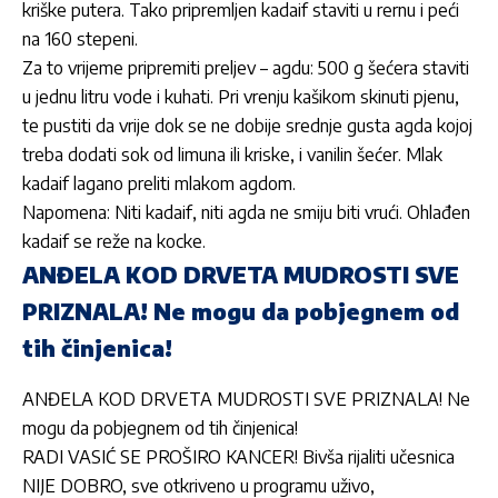
kriške putera. Tako pripremljen kadaif staviti u rernu i peći
na 160 stepeni.
Za to vrijeme pripremiti preljev – agdu: 500 g šećera staviti
u jednu litru vode i kuhati. Pri vrenju kašikom skinuti pjenu,
te pustiti da vrije dok se ne dobije srednje gusta agda kojoj
treba dodati sok od limuna ili kriske, i vanilin šećer. Mlak
kadaif lagano preliti mlakom agdom.
Napomena: Niti kadaif, niti agda ne smiju biti vrući. Ohlađen
kadaif se reže na kocke.
ANĐELA KOD DRVETA MUDROSTI SVE
PRIZNALA! Ne mogu da pobjegnem od
tih činjenica!
ANĐELA KOD DRVETA MUDROSTI SVE PRIZNALA! Ne
mogu da pobjegnem od tih činjenica!
RADI VASIĆ SE PROŠIRO KANCER! Bivša rijaliti učesnica
NIJE DOBRO, sve otkriveno u programu uživo,