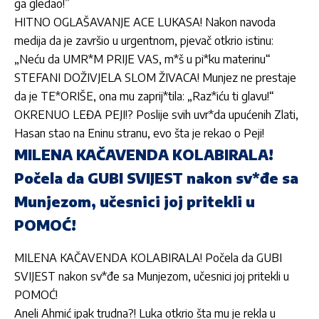
ga gledao!”
HITNO OGLAŠAVANJE ACE LUKASA! Nakon navoda
medija da je završio u urgentnom, pjevač otkrio istinu:
„Neću da UMR*M PRIJE VAS, m*š u pi*ku materinu“
STEFANI DOŽIVJELA SLOM ŽIVACA! Munjez ne prestaje
da je TE*ORIŠE, ona mu zaprij*tila: „Raz*iću ti glavu!“
OKRENUO LEĐA PEJI!? Poslije svih uvr*da upućenih Zlati,
Hasan stao na Eninu stranu, evo šta je rekao o Peji!
MILENA KAČAVENDA KOLABIRALA!
Počela da GUBI SVIJEST nakon sv*đe sa
Munjezom, učesnici joj pritekli u
POMOĆ!
MILENA KAČAVENDA KOLABIRALA! Počela da GUBI
SVIJEST nakon sv*đe sa Munjezom, učesnici joj pritekli u
POMOĆ!
Aneli Ahmić ipak trudna?! Luka otkrio šta mu je rekla u