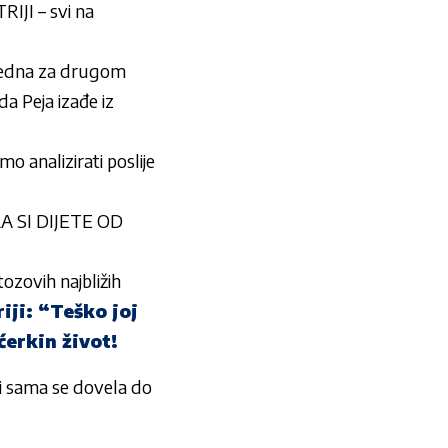
IJI – svi na
u jedna za drugom
Peja izađe iz
analizirati poslije
ILA SI DIJETE OD
ozovih najbližih
iji: “Teško joj
ćerkin život!
 ali sama se dovela do