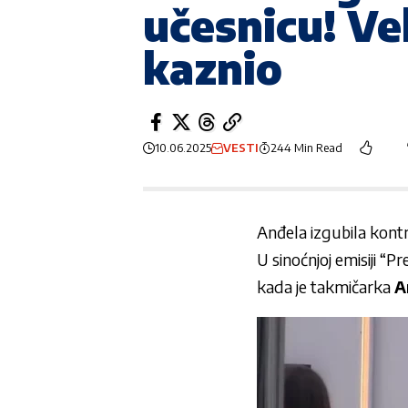
učesnicu! Vel
kaznio
10.06.2025
VESTI
244 Min Read
Anđela izgubila kont
U sinoćnjoj emisiji “
kada je takmičarka
A