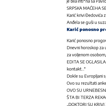
je bila inti*na sa Pav
SRPSKA MAĆEHA SE 
Karić krivi Đedovića z
Anđela se guši u suzam
Karić ponosno pr
Karić ponosno progov
Dnevni horoskop za u
za voljenom osobom, 
EDITA SE OGLASILA N
kontakt…“
Dokle su Evropljani
Ovo su rezultati anke
OVO SU URNEBESNE IZJ
ŠTA BI TERZA REKAO 
„DOKTORI SU KRIVI 