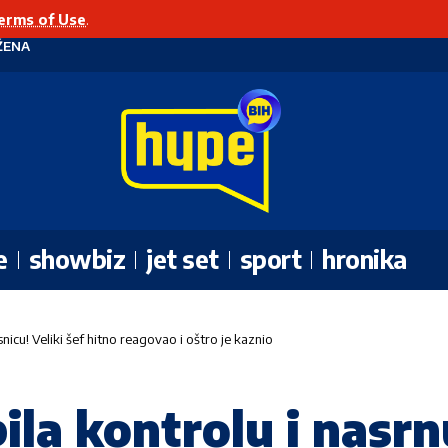
erms of Use
.
ŽENA
e
showbiz
jet set
sport
hronika
nicu! Veliki šef hitno reagovao i oštro je kaznio
ila kontrolu i nasrn