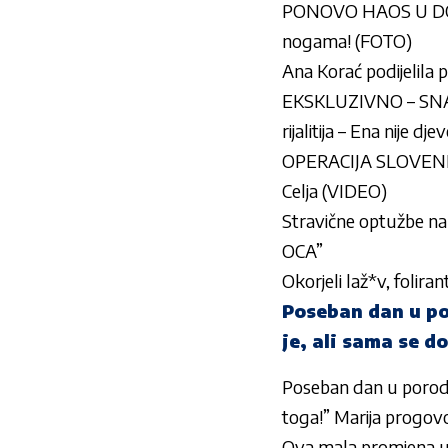
PONOVO HAOS U DOMU 
nogama! (FOTO)
Ana Korać podijelila 
EKSKLUZIVNO – SNAH
rijalitija – Ena nije d
OPERACIJA SLOVENIJA 
Celja (VIDEO)
Stravične optužbe na
OCA”
Okorjeli laž*v, folir
Poseban dan u por
je, ali sama se d
Poseban dan u porodici
toga!” Marija progovor
Ova mala promjena u 