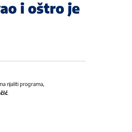
ao i oštro je
a rijaliti programa,
čić
.