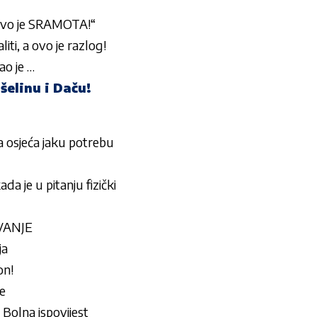
vo je SRAMOTA!“
iti, a ovo je razlog!
ao je …
šelinu i Daču!
a osjeća jaku potrebu
e u pitanju fizički
IVANJE
ja
on!
e
lna ispovijest