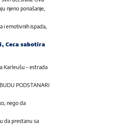
uju njeno ponašanje,
a i emotivnih ispada,
, Ceca sabotira
 Karleušu – estrada
O DA BUDU PODSTANARI
ako, nego da
 da prestanu sa