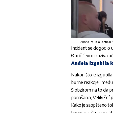
Anđela izgubila kontrolu /
Incident se dogodio u
Đuričićevoj, izazivajuć
Anđela izgubila 
Nakon što je izgubila 
burne reakcije i međ
S obzirom na to da pr
ponašanja, Veliki šef
Kako je saopšteno to
honorara, što je u skl