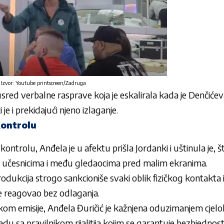
 Izvor: Youtube printscreen/Zadruga
sred verbalne rasprave koja je eskalirala kada je Denčić
i je i prekidajući njeno izlaganje.
kontrolu
kontrolu, Anđela je u afektu prišla Jordanki i uštinula je, 
u učesnicima i među gledaocima pred malim ekranima.
odukcija strogo sankcioniše svaki oblik fizičkog kontakta 
 je reagovao bez odlaganja.
kom emisije, Anđela Đuričić je kažnjena oduzimanjem cje
adu sa pravilnikom rijalitija kojim se garantuje bezbjednos