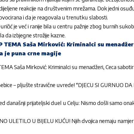
dijeljene reakcije na društvenim mrežama. Dok jedni osuđ
ovocirana i da je reagovala u trenutku slabosti.
ričić je već i ranije bila u centru pažnje zbog burnih sukob
ala da izbjegne strožije kazne.
TEMA Saša Mirković: Kriminalci su menadžeri
a je puna crne magije
 Saša Mirković: Kriminalci su menadžeri, Ceca sabotira
i Bebice – pljušte stravične uvrede! “DJECU SI GURNU
d današnji prijateljski duel u Celju: Nismo došli samo on
 ULETILO U BIJELU KUĆU! Njih dvojica nemaju namjeru