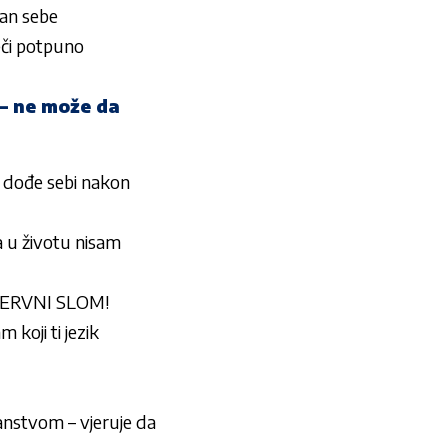
an sebe
či potpuno
– ne može da
 dođe sebi nakon
u životu nisam
 NERVNI SLOM!
oji ti jezik
anstvom – vjeruje da