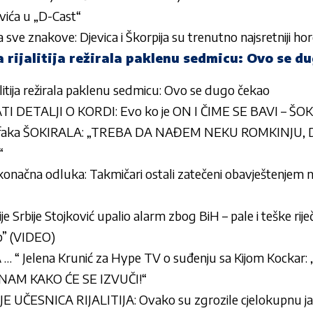
ovića u „D-Cast“
sve znakove: Djevica i Škorpija su trenutno najsretniji h
 rijalitija režirala paklenu sedmicu: Ovo se d
alitija režirala paklenu sedmicu: Ovo se dugo čekao
I DETALJI O KORDI: Evo ko je ON I ČIME SE BAVI – ŠOK
Krofaka ŠOKIRALA: „TREBA DA NAĐEM NEKU ROMKINJU,
“
onačna odluka: Takmičari ostali zatečeni obavještenjem n
e Srbije Stojković upalio alarm zbog BiH – pale i teške riječ
up” (VIDEO)
“ Jelena Krunić za Hype TV o suđenju sa Kijom Kockar: „P
NAM KAKO ĆE SE IZVUČI!“
ČESNICA RIJALITIJA: Ovako su zgrozile cjelokupnu j