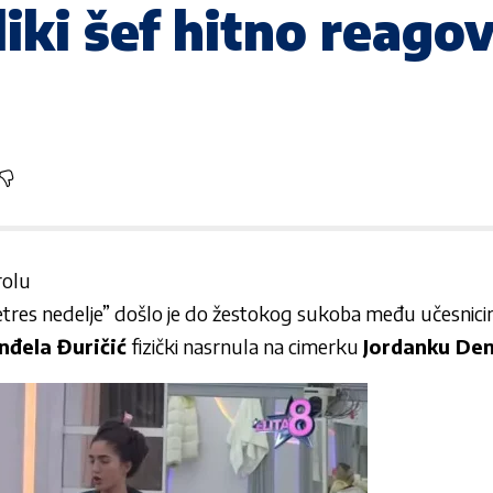
iki šef hitno reagov
rolu
Pretres nedelje” došlo je do žestokog sukoba među učesnicim
nđela Đuričić
fizički nasrnula na cimerku
Jordanku Den