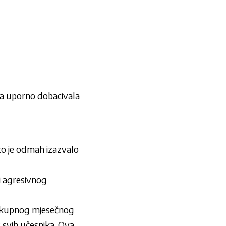
eva uporno dobacivala
što je odmah izazvalo
i agresivnog
lokupnog mjesečnog
t svih učesnika. Ova