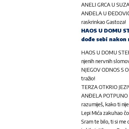
ANELI GRCA U SUZAMA
ANĐELA U ĐEDOVIĆU N
raskrinkao Gastoza!
HAOS U DOMU STEF
dođe sebi nakon 
HAOS U DOMU STEFANI
njenih nervnih slomo
NJEGOV ODNOS S OCE
tražio!
TERZA OTKRIO JEZIV
ANĐELA POTPUNO POGUB
razumiješ, kako ti nij
Lepi Mića zakuhao čor
Sram te bilo, ti si m