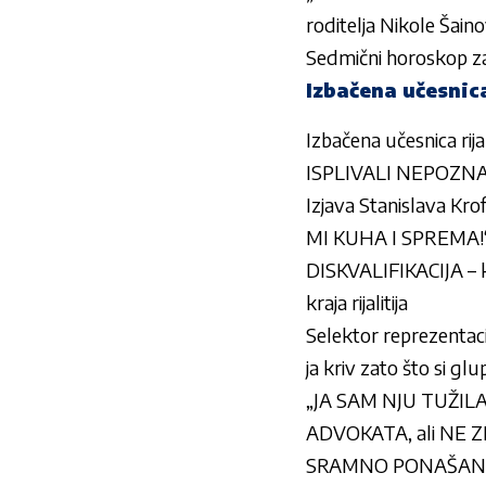
roditelja Nikole Šain
Sedmični horoskop za 
Izbačena učesnica
Izbačena učesnica rij
ISPLIVALI NEPOZNAT
Izjava Stanislava 
MI KUHA I SPREMA!
DISKVALIFIKACIJA – k
kraja rijalitija
Selektor reprezentacij
ja kriv zato što si gl
„JA SAM NJU TUŽILA … 
ADVOKATA, ali NE Z
SRAMNO PONAŠANJE U