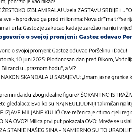
lom, pon*zio je kao nikad!
ŽESTOKO IZBLAMIRALA! Uzela ZASTAVU SRBIJE i … “O
a sve – isprozivao ga pred milionima: Nova dr*ma tr*se rijal
a i urla: Gastoz je zakucao kada je zarežao na nju i vrijeđ
ogovorio o svojoj promjeni: Gastoz oduvao Por
orio o svojoj promjeni: Gastoz oduvao Poršelinu i Daču!
torak, 10. juni 2025: Plodonosan dan pred Bikom, Vodolij
Blizanci u „praznom hodu“, a Vi?
AKON SKANDALA U SARAJEVU: „Imam jasne granice kada j
 spremni da idu zbog idealne figure? ŠOKANTNO ISTRAŽ
te gledalaca: Evo ko su NAJNEULJUDNIJI takmičari rijaliti
AVE MILJANE KULIĆ! Ove rečenica je citirao cijeli regi
NA OVO?! Milica prvi put pokazala OVO: Mreže se usijal
ZA STANJE NAŠEG SINA – NAMJERNO SU TO URADILI!“ Bo