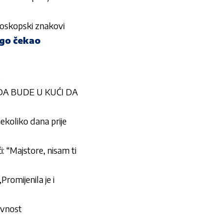
oroskopski znakovi
ugo čekao
 DA BUDE U KUĆI DA
ekoliko dana prije
i: “Majstore, nisam ti
romijenila je i
avnost