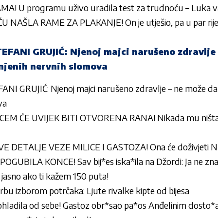
! U programu uživo uradila test za trudnoću – Luka v
AŠLA RAME ZA PLAKANJE! On je utješio, pa u par rije
ANI GRUJIĆ: Njenoj majci narušeno zdravlje 
njenih nervnih slomova
 GRUJIĆ: Njenoj majci narušeno zdravlje – ne može da
va
M ĆE UVIJEK BITI OTVORENA RANA! Nikada mu ništa 
E DETALJE VEZE MILICE I GASTOZA! Ona će doživjeti
ILA KONCE! Sav bij*es iska*ila na Džordi: Ja ne znam k
e jasno ako ti kažem 150 puta!
bu izborom potrčaka: Ljute rivalke kipte od bijesa
e ohladila od sebe! Gastoz obr*sao pa*os Anđelinim dosto*