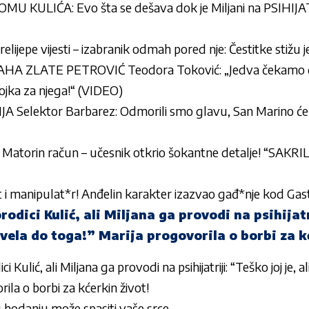
KULIĆA: Evo šta se dešava dok je Miljani na PSIHIJATR
prelijepe vijesti – izabranik odmah pored nje: Čestitke stiž
A ZLATE PETROVIĆ Teodora Toković: „Jedva čekamo da 
jevojka za njega!“ (VIDEO)
Selektor Barbarez: Odmorili smo glavu, San Marino ćemo 
 Matorin račun – učesnik otkrio šokantne detalje! “SAKR
ant i manipulat*r! Anđelin karakter izazvao gađ*nje kod Gast
odici Kulić, ali Miljana ga provodi na psihijatr
ovela do toga!” Marija progovorila o borbi za k
 Kulić, ali Miljana ga provodi na psihijatriji: “Teško joj je,
ila o borbi za kćerkin život!
hodanju može spasiti vaše srce