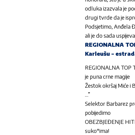
odluka izazvala je po
drugi tvrde da je ispr
Podsjetimo, Anđela Đu
ali je do sada uspijev
REGIONALNA TOP 
Karleušu – estrad
REGIONALNA TOP TEMA
je puna crne magije
Žestok okršaj Miće 
…”
Selektor Barbarez pre
pobijedimo
OBEZBJEĐENJE HITNO
suko*ima!