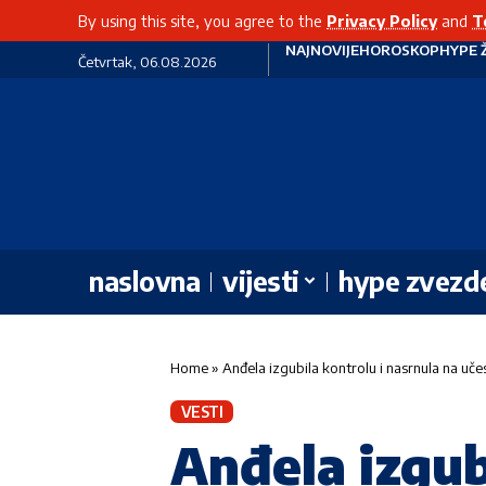
By using this site, you agree to the
Privacy Policy
and
T
NAJNOVIJE
HOROSKOP
HYPE 
Četvrtak, 06.08.2026
naslovna
vijesti
hype zvezd
Home
»
Anđela izgubila kontrolu i nasrnula na učes
VESTI
Anđela izgub