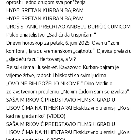
oprostili jedno drugom sva pon*ženja!
HYPE: SRETAN KURBAN BAJRAM
HYPE: SRETAN KURBAN BAJRAM
UROŠ STANIĆ PRECRTAO ANĐELU ĐURIČIĆ GUMICOM!
Puklo prijateljstvo: „Sad ću da ti ispričam..“
Dnevni horoskop za petak, 6. juni 2025: Ovan u “zoni
komfora”, Jarac u vremenskom „cajtnotu”, Djevica prelazi u
„sljedeću fazu“ flertovanja, a Vi?
Reisul-ulema Husein-ef. Kavazović: Kurban-bajram je
vrijeme žrtve, radosti i bliskosti sa svim ljudima
„OVO NE BIH POŽELIO NIKOME!“ Dino Merlin o
zdravstvenom problemu: „Nekim čudom sam se izvukao“.
SAŠA MIRKOVIĆ PREDSTAVIO FILMSKI GRAD U
LISOVIĆIMA NA 11 HEKTARA! Ekskluzivno u emisiji „Ko si
kad ne gleda niko“ (VIDEO)
SAŠA MIRKOVIĆ PREDSTAVIO FILMSKI GRAD U
LISOVIĆIMA NA 11 HEKTARA! Ekskluzivno u emisiji „Ko si