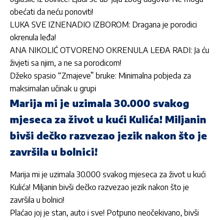
obećati da neću ponoviti!
LUKA SVE IZNENADIO IZBOROM: Dragana je porodici
okrenula leđa!
ANA NIKOLIĆ OTVORENO OKRENULA LEĐA RADI: Ja ću
živjeti sa njim, a ne sa porodicom!
Džeko spasio “Zmajeve” bruke: Minimalna pobjeda za
maksimalan učinak u grupi
Marija mi je uzimala 30.000 svakog
mjeseca za život u kući Kulića! Miljanin
bivši dečko razvezao jezik nakon što je
završila u bolnici!
Marija mi je uzimala 30.000 svakog mjeseca za život u kući
Kulića! Miljanin bivši dečko razvezao jezik nakon što je
završila u bolnici!
Plaćao joj je stan, auto i sve! Potpuno neočekivano, bivši