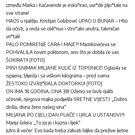
između Marka i Kačavende je eska*irao, uvr*de plju*tale na
sve strane!
HAOS u rijalitiju: Kristijan Golubović UPAO U BUNAR – Htio
da očisti, a onda se okli*nuo i stro*alio unutra, takmičari
vri*tali!
PALO POMIRENJE CARA I MAJE?! Marinkovićeva se
POHVALILA novim poklonom, ono što je dobila će vas
ŠOKIRATI! (FOTO)
PRVI SNIMAK MILJANE KULIĆ IZ TOPONICE! Oglasila se
ispijena, blijeda i sa viškom kilograma – pred svima
ŽESTOKO IZVRIJ*ĐALA DOKTORKU! (FOTO)
ON IMA 18 GODINA, ONA 38! Oženio se bivši rijaliti
učesnik, njegova majka podijelila SRETNE VIJESTI: „Dobro
došla, divna ženo našeg sina“
MILJANA PO CIJELI DAN PLAČE I URLA U USTANOVI?!
Marija šokira: „To joj je i kazna i lijek“
Jutro ili večer: Evo kada treba zalivati biljke da prežive ljetne