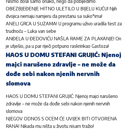
Nismo došli samo onako, nego da pobijedimo
OBEZBJEĐENJE HITNO ULETILO U BIJELU KUĆU! Njih
dvojica nemaju namjeru da prestanu sa suko*ima!
ANELI GRCA U SUZAMA! U programu uživo uradila test za
trudnoću – Luka van sebe
ANĐELA U ĐEDOVIĆU NAŠLA RAME ZA PLAKANJE! On
je utješio, pa u par riječi potpuno raskrinkao Gastoza!
HAOS U DOMU STEFANI GRUJIĆ: Njenoj
majci narušeno zdravlje – ne može da
dođe sebi nakon njenih nervnih
slomova
HAOS U DOMU STEFANI GRUJIĆ: Njenoj majci narušeno
zdravlje – ne može da dođe sebi nakon njenih nervnih
slomova
NJEGOV ODNOS S OCEM ĆE UVIJEK BITI OTVORENA
RANA! Nikada mu ništa u životu nisam tražio!