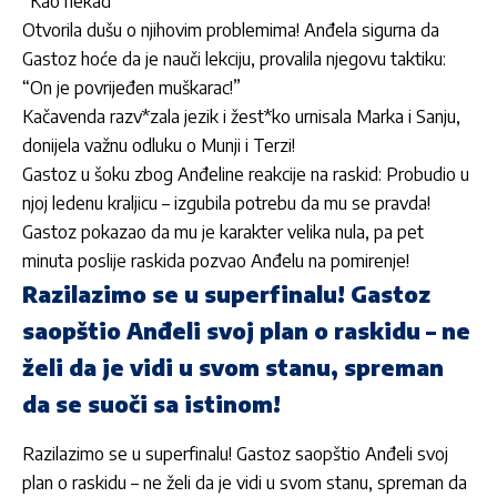
“Kao nekad”
Otvorila dušu o njihovim problemima! Anđela sigurna da
Gastoz hoće da je nauči lekciju, provalila njegovu taktiku:
“On je povrijeđen muškarac!”
Kačavenda razv*zala jezik i žest*ko urnisala Marka i Sanju,
donijela važnu odluku o Munji i Terzi!
Gastoz u šoku zbog Anđeline reakcije na raskid: Probudio u
njoj ledenu kraljicu – izgubila potrebu da mu se pravda!
Gastoz pokazao da mu je karakter velika nula, pa pet
minuta poslije raskida pozvao Anđelu na pomirenje!
Razilazimo se u superfinalu! Gastoz
saopštio Anđeli svoj plan o raskidu – ne
želi da je vidi u svom stanu, spreman
da se suoči sa istinom!
Razilazimo se u superfinalu! Gastoz saopštio Anđeli svoj
plan o raskidu – ne želi da je vidi u svom stanu, spreman da