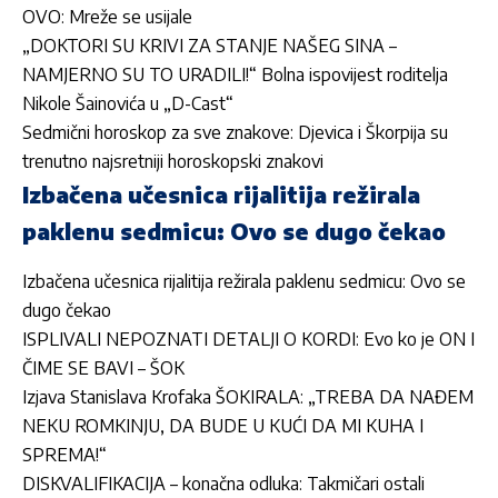
OVO: Mreže se usijale
„DOKTORI SU KRIVI ZA STANJE NAŠEG SINA –
NAMJERNO SU TO URADILI!“ Bolna ispovijest roditelja
Nikole Šainovića u „D-Cast“
Sedmični horoskop za sve znakove: Djevica i Škorpija su
trenutno najsretniji horoskopski znakovi
Izbačena učesnica rijalitija režirala
paklenu sedmicu: Ovo se dugo čekao
Izbačena učesnica rijalitija režirala paklenu sedmicu: Ovo se
dugo čekao
ISPLIVALI NEPOZNATI DETALJI O KORDI: Evo ko je ON I
ČIME SE BAVI – ŠOK
Izjava Stanislava Krofaka ŠOKIRALA: „TREBA DA NAĐEM
NEKU ROMKINJU, DA BUDE U KUĆI DA MI KUHA I
SPREMA!“
DISKVALIFIKACIJA – konačna odluka: Takmičari ostali