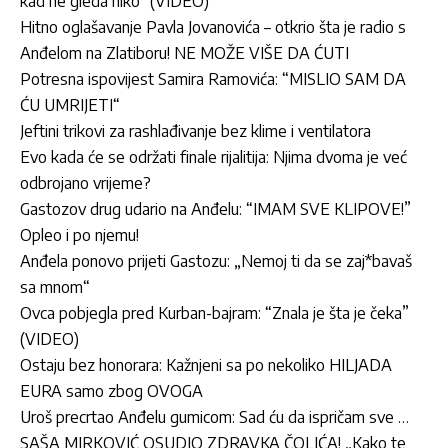
kad ne gleda niko“ (VIDEO)
Hitno oglašavanje Pavla Jovanovića – otkrio šta je radio s
Anđelom na Zlatiboru! NE MOŽE VIŠE DA ĆUTI
Potresna ispovijest Samira Ramovića: “MISLIO SAM DA
ĆU UMRIJETI“
Jeftini trikovi za rashlađivanje bez klime i ventilatora
Evo kada će se održati finale rijalitija: Njima dvoma je već
odbrojano vrijeme?
Gastozov drug udario na Anđelu: “IMAM SVE KLIPOVE!”
Opleo i po njemu!
Anđela ponovo prijeti Gastozu: „Nemoj ti da se zaj*bavaš
sa mnom“
Ovca pobjegla pred Kurban-bajram: “Znala je šta je čeka”
(VIDEO)
Ostaju bez honorara: Kažnjeni sa po nekoliko HILJADA
EURA samo zbog OVOGA
Uroš precrtao Anđelu gumicom: Sad ću da ispričam sve …
SAŠA MIRKOVIĆ OSUDIO ZDRAVKA ČOLIĆA! „Kako te