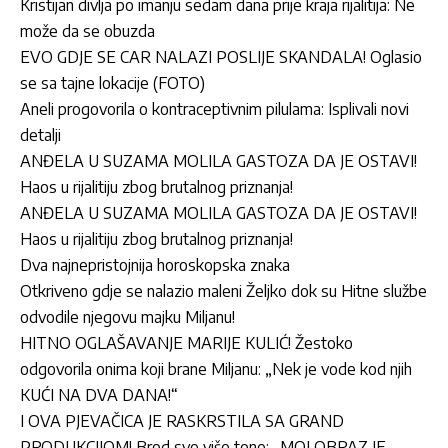
Kristijan divlja po imanju sedam dana prije kraja rijalitija: Ne
može da se obuzda
EVO GDJE SE CAR NALAZI POSLIJE SKANDALA! Oglasio
se sa tajne lokacije (FOTO)
Aneli progovorila o kontraceptivnim pilulama: Isplivali novi
detalji
ANĐELA U SUZAMA MOLILA GASTOZA DA JE OSTAVI!
Haos u rijalitiju zbog brutalnog priznanja!
ANĐELA U SUZAMA MOLILA GASTOZA DA JE OSTAVI!
Haos u rijalitiju zbog brutalnog priznanja!
Dva najnepristojnija horoskopska znaka
Otkriveno gdje se nalazio maleni Željko dok su Hitne službe
odvodile njegovu majku Miljanu!
HITNO OGLAŠAVANJE MARIJE KULIĆ! Žestoko
odgovorila onima koji brane Miljanu: „Nek je vode kod njih
KUĆI NA DVA DANA!“
I OVA PJEVAČICA JE RASKRSTILA SA GRAND
PRODUKCIJOM! Brod sve više tone: „MOJ OBRAZ JE