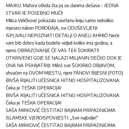
MAЈKU: Matora otkrila šta joj se danima dešava – ЈEDNA
STVAR ЈE POSEBNO MUČI!
Milica Veličković pokazala savršenu liniju samo nekoliko
mjeseci nakon POROĐAJA, svi ODUŠEVLJENI
ISPLIVALI NEPOZNATI DETALJI O ANELI AHMIĆ! Neće
vam biti dobro kada budete vidjeli koliko ima godina, a
njeno OBRAZOVANJE ĆE VAS TEK ŠOKIRATI!
OTKRIVENO GDJE SE NALAZI MILJANIN DEČKO DOK JE
ONA NA PSIHIJATRIJI: Miloš sve ŠOKIRAO OBJAVOM,
uhvaćen na OVOM MJESTU, njeni FANOVI BIJESNI (FOTO)
BIVŠA RIJALITI UČESNICA HITNO HOSPITALIZOVANA:
Čeka je TEŠKA OPERACIJA!
BIVŠA RIJALITI UČESNICA HITNO HOSPITALIZOVANA:
Čeka je TEŠKA OPERACIJA!
SAŠA MIRKOVIĆ ČESTITAO BAJRAM PRIPADNICIMA
ISLAMSKE VJEROISPOVIJESTI: „Sve najbolje!“
SAŠA MIRKOVIĆ ČESTITAO BAJRAM PRIPADNICIMA