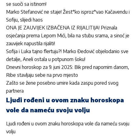
se suoči sa istinom!
Marko Stefanović ne staje! Žest*ko isproz*vao Kačavendu i
Sofiju, slijedi haos
ONA JE ZAUVIJEK IZBAČENA IZ RIJALITIJA! Priznala
osjećanja prema Lepom Mići, bila na stubu srama, a sinoć je
zauvijek napustila rijaliti!
Sofija i Luka tajno flertuju?! Marko Đedović objelodanio sve
detalje, Aneli ostala u potpunom šoku!
Dnevni horoskop za 9. juni 2025: Bik pred napornim danom,
Ribe stavljaju sebe na prvo mjesto
Zašto se žene posebno umire kada zaspu pored svog
partnera
Ljudi rođeni u ovom znaku horoskopa
vole da nameću svoju volju
Ljudi rođeni u ovom znaku horoskopa vole da nameću svoju
volju