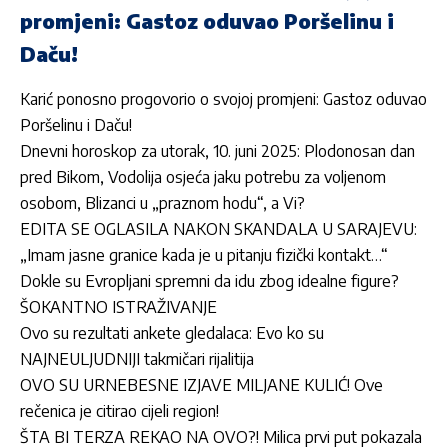
promjeni: Gastoz oduvao Poršelinu i
Daču!
Karić ponosno progovorio o svojoj promjeni: Gastoz oduvao
Poršelinu i Daču!
Dnevni horoskop za utorak, 10. juni 2025: Plodonosan dan
pred Bikom, Vodolija osjeća jaku potrebu za voljenom
osobom, Blizanci u „praznom hodu“, a Vi?
EDITA SE OGLASILA NAKON SKANDALA U SARAJEVU:
„Imam jasne granice kada je u pitanju fizički kontakt…“
Dokle su Evropljani spremni da idu zbog idealne figure?
ŠOKANTNO ISTRAŽIVANJE
Ovo su rezultati ankete gledalaca: Evo ko su
NAJNEULJUDNIJI takmičari rijalitija
OVO SU URNEBESNE IZJAVE MILJANE KULIĆ! Ove
rečenica je citirao cijeli region!
ŠTA BI TERZA REKAO NA OVO?! Milica prvi put pokazala