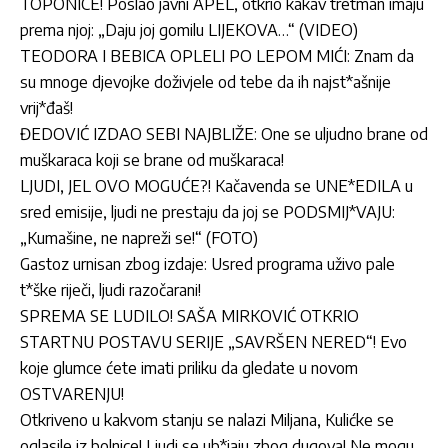
TOPONICE! Poslao javni APEL, otkrio kakav tretman imaju
prema njoj: „Daju joj gomilu LIJEKOVA…“ (VIDEO)
TEODORA I BEBICA OPLELI PO LEPOM MIĆI: Znam da
su mnoge djevojke doživjele od tebe da ih najst*ašnije
vrij*đaš!
ĐEDOVIĆ IZDAO SEBI NAJBLIŽE: One se uljudno brane od
muškaraca koji se brane od muškaraca!
LJUDI, JEL OVO MOGUĆE?! Kačavenda se UNE*EDILA u
sred emisije, ljudi ne prestaju da joj se PODSMIJ*VAJU:
„Kumašine, ne napreži se!“ (FOTO)
Gastoz urnisan zbog izdaje: Usred programa uživo pale
t*ške riječi, ljudi razočarani!
SPREMA SE LUDILO! SAŠA MIRKOVIĆ OTKRIO
STARTNU POSTAVU SERIJE „SAVRŠEN NERED“! Evo
koje glumce ćete imati priliku da gledate u novom
OSTVARENJU!
Otkriveno u kakvom stanju se nalazi Miljana, Kulićke se
oglasile iz bolnice! Ljudi se ub*jaju zbog dugova! Ne mogu