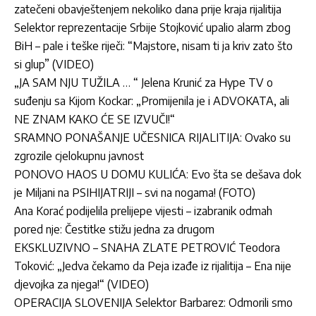
zatečeni obavještenjem nekoliko dana prije kraja rijalitija
Selektor reprezentacije Srbije Stojković upalio alarm zbog
BiH – pale i teške riječi: “Majstore, nisam ti ja kriv zato što
si glup” (VIDEO)
„JA SAM NJU TUŽILA … “ Jelena Krunić za Hype TV o
suđenju sa Kijom Kockar: „Promijenila je i ADVOKATA, ali
NE ZNAM KAKO ĆE SE IZVUČI!“
SRAMNO PONAŠANJE UČESNICA RIJALITIJA: Ovako su
zgrozile cjelokupnu javnost
PONOVO HAOS U DOMU KULIĆA: Evo šta se dešava dok
je Miljani na PSIHIJATRIJI – svi na nogama! (FOTO)
Ana Korać podijelila prelijepe vijesti – izabranik odmah
pored nje: Čestitke stižu jedna za drugom
EKSKLUZIVNO – SNAHA ZLATE PETROVIĆ Teodora
Toković: „Jedva čekamo da Peja izađe iz rijalitija – Ena nije
djevojka za njega!“ (VIDEO)
OPERACIJA SLOVENIJA Selektor Barbarez: Odmorili smo