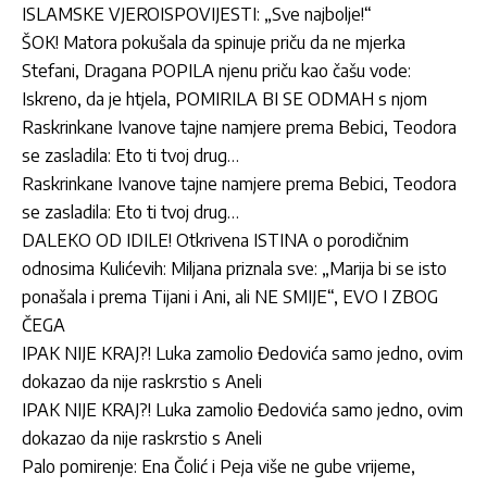
ISLAMSKE VJEROISPOVIJESTI: „Sve najbolje!“
ŠOK! Matora pokušala da spinuje priču da ne mjerka
Stefani, Dragana POPILA njenu priču kao čašu vode:
Iskreno, da je htjela, POMIRILA BI SE ODMAH s njom
Raskrinkane Ivanove tajne namjere prema Bebici, Teodora
se zasladila: Eto ti tvoj drug…
Raskrinkane Ivanove tajne namjere prema Bebici, Teodora
se zasladila: Eto ti tvoj drug…
DALEKO OD IDILE! Otkrivena ISTINA o porodičnim
odnosima Kulićevih: Miljana priznala sve: „Marija bi se isto
ponašala i prema Tijani i Ani, ali NE SMIJE“, EVO I ZBOG
ČEGA
IPAK NIJE KRAJ?! Luka zamolio Đedovića samo jedno, ovim
dokazao da nije raskrstio s Aneli
IPAK NIJE KRAJ?! Luka zamolio Đedovića samo jedno, ovim
dokazao da nije raskrstio s Aneli
Palo pomirenje: Ena Čolić i Peja više ne gube vrijeme,