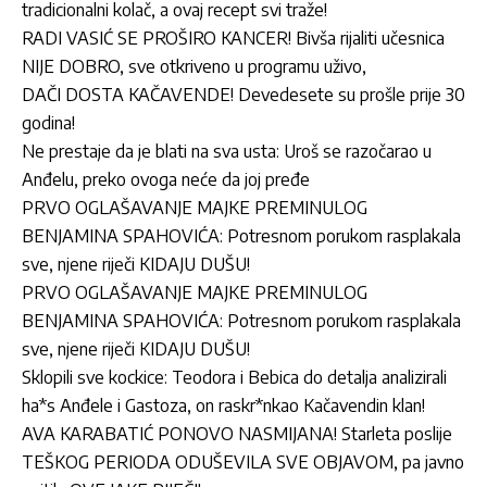
tradicionalni kolač, a ovaj recept svi traže!
RADI VASIĆ SE PROŠIRO KANCER! Bivša rijaliti učesnica
NIJE DOBRO, sve otkriveno u programu uživo,
DAČI DOSTA KAČAVENDE! Devedesete su prošle prije 30
godina!
Ne prestaje da je blati na sva usta: Uroš se razočarao u
Anđelu, preko ovoga neće da joj pređe
PRVO OGLAŠAVANJE MAJKE PREMINULOG
BENJAMINA SPAHOVIĆA: Potresnom porukom rasplakala
sve, njene riječi KIDAJU DUŠU!
PRVO OGLAŠAVANJE MAJKE PREMINULOG
BENJAMINA SPAHOVIĆA: Potresnom porukom rasplakala
sve, njene riječi KIDAJU DUŠU!
Sklopili sve kockice: Teodora i Bebica do detalja analizirali
ha*s Anđele i Gastoza, on raskr*nkao Kačavendin klan!
AVA KARABATIĆ PONOVO NASMIJANA! Starleta poslije
TEŠKOG PERIODA ODUŠEVILA SVE OBJAVOM, pa javno