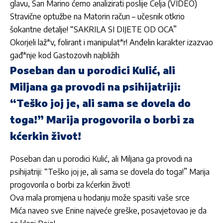
glavu, San Marino ćemo analizirati poslije Celja (VIDEO)
Stravične optužbe na Matorin račun – učesnik otkrio
šokantne detalje! “SAKRILA SI DIJETE OD OCA”
Okorjeli laž*v, folirant i manipulat*r! Anđelin karakter izazvao
gađ*nje kod Gastozovih najbližih
Poseban dan u porodici Kulić, ali
Miljana ga provodi na psihijatriji:
“Teško joj je, ali sama se dovela do
toga!” Marija progovorila o borbi za
kćerkin život!
Poseban dan u porodici Kulić, ali Miljana ga provodi na
psihijatriji: “Teško joj je, ali sama se dovela do toga!” Marija
progovorila o borbi za kćerkin život!
Ova mala promjena u hodanju može spasiti vaše srce
Mića naveo sve Enine najveće greške, posavjetovao je da