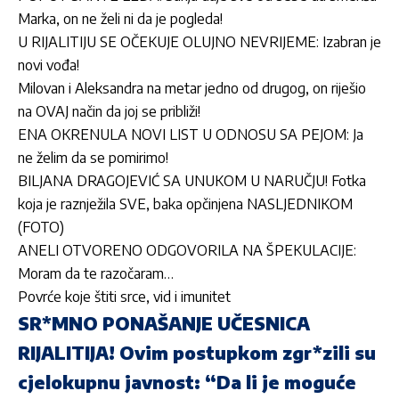
Marka, on ne želi ni da je pogleda!
U RIJALITIJU SE OČEKUJE OLUJNO NEVRIJEME: Izabran je
novi vođa!
Milovan i Aleksandra na metar jedno od drugog, on riješio
na OVAJ način da joj se približi!
ENA OKRENULA NOVI LIST U ODNOSU SA PEJOM: Ja
ne želim da se pomirimo!
BILJANA DRAGOJEVIĆ SA UNUKOM U NARUČJU! Fotka
koja je raznježila SVE, baka opčinjena NASLJEDNIKOM
(FOTO)
ANELI OTVORENO ODGOVORILA NA ŠPEKULACIJE:
Moram da te razočaram…
Povrće koje štiti srce, vid i imunitet
SR*MNO PONAŠANJE UČESNICA
RIJALITIJA! Ovim postupkom zgr*zili su
cjelokupnu javnost: “Da li je moguće