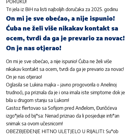
PORUKU!
Tri jela iz BiH na listi najboljih doručaka za 2025. godinu
On mi je sve obećao, a nije ispunio!
Ćuba ne želi više nikakav kontakt sa
ocem, tvrdi da ga je prevario za novac!
On je nas otjerao!
On mi je sve obećao, a nije ispunio! Ćuba ne želi više
nikakav kontakt sa ocem, tvrdi da ga je prevario za novac!
On je nas otjerao!
Oglasila se Lukina majka – javno progovorila o Anelinoj
trudnoći, pa priznala da je i ona imala iste simptome dok je
bila u drugom stanju sa Lukom!
Gastoz flertovao sa Sofijom pred Anđelom, Đuričićeva
izgo*jela od bij*sa: Nenad priznao da li posjeduje inti*an
snimak sa ovom učesnicom!
OBEZBJEĐENJE HITNO ULETJELO U RIJALITI: Su*ob