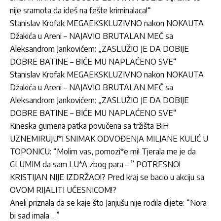
nije sramota da ideš na fešte kriminalaca!“
Stanislav Krofak MEGAEKSKLUZIVNO nakon NOKAUTA
Džakića u Areni – NAJAVIO BRUTALAN MEČ sa
Aleksandrom Jankovićem: „ZASLUŽIO JE DA DOBIJE
DOBRE BATINE – BIĆE MU NAPLAĆENO SVE“
Stanislav Krofak MEGAEKSKLUZIVNO nakon NOKAUTA
Džakića u Areni – NAJAVIO BRUTALAN MEČ sa
Aleksandrom Jankovićem: „ZASLUŽIO JE DA DOBIJE
DOBRE BATINE – BIĆE MU NAPLAĆENO SVE“
Kineska gumena patka povučena sa tržišta BiH
UZNEMIRUJU*I SNIMAK ODVOĐENJA MILJANE KULIĆ U
TOPONICU: “Molim vas, pomozi*e mi! Tjerala me je da
GLUMIM da sam LU*A zbog para – ” POTRESNO!
KRISTIJAN NIJE IZDRŽAO!? Pred kraj se bacio u akciju sa
OVOM RIJALITI UČESNICOM!?
Aneli priznala da se kaje što Janjušu nije rodila dijete: “Nora
bi sad imala …”