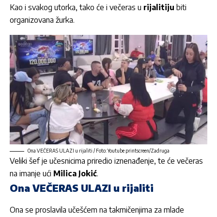
Kao i svakog utorka, tako će i večeras u
rijalitiju
biti
organizovana žurka.
Ona VEČERAS ULAZI u rijaliti / Foto: Youtube printscreen/Zadruga
Veliki šef je učesnicima priredio iznenađenje, te će večeras
na imanje ući
Milica Jokić
.
Ona VEČERAS ULAZI u rijaliti
Ona se proslavila učešćem na takmičenjima za mlade