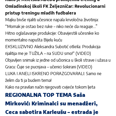
Omladinskoj školi FK Željezničar: Revolucionarni
pristup treningu mladih fudbalera
Majku bivše rijaliti učesnice napala krvoločna životinja:
“Momak je ostao bez ruke – niko neće da reaguje…”
Hitno oglašavanje produkcije: Obavijestili učesnike ko
momentalno napušta Bijelu kuću
EKSKLUZIVNO Aleksandra Subotić otkrila: Produkcija
rijalitija me je TUŽILA – na SUDU smo!“ (VIDEO)
Objavljen snimak iz jedne od učionica u školi strave i užasa u
Gracu: Čuje se pucnjava – učenici šokirani (VIDEO)
LUKA I ANELI ISKRENO PORAZGOVARALI: Samo ne
želim da ti ja budem tema!
Kako na pravilan način njegovati cvijeće tokom ljeta
REGIONALNA TOP TEMA Saša
Mirković: Kriminalci su menadžeri,
Ceca sabotira Karleušu – estrada je