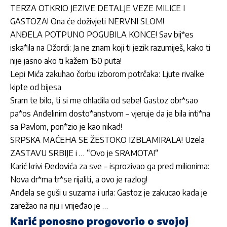
TERZA OTKRIO JEZIVE DETALJE VEZE MILICE I
GASTOZA! Ona će doživjeti NERVNI SLOM!
ANĐELA POTPUNO POGUBILA KONCE! Sav bij*es
iska*ila na Džordi: Ja ne znam koji ti jezik razumiješ, kako ti
nije jasno ako ti kažem 150 puta!
Lepi Mića zakuhao čorbu izborom potrčaka: Ljute rivalke
kipte od bijesa
Sram te bilo, ti si me ohladila od sebe! Gastoz obr*sao
pa*os Anđelinim dosto*anstvom – vjeruje da je bila inti*na
sa Pavlom, pon*zio je kao nikad!
SRPSKA MAĆEHA SE ŽESTOKO IZBLAMIRALA! Uzela
ZASTAVU SRBIJE i … “Ovo je SRAMOTA!“
Karić krivi Đedovića za sve – isprozivao ga pred milionima:
Nova dr*ma tr*se rijaliti, a ovo je razlog!
Anđela se guši u suzama i urla: Gastoz je zakucao kada je
zarežao na nju i vrijeđao je …
Karić ponosno progovorio o svojoj