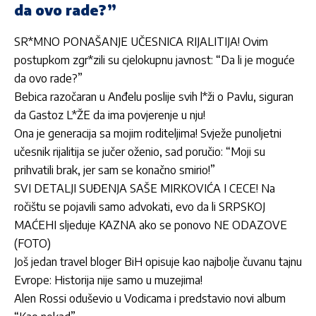
da ovo rade?”
SR*MNO PONAŠANJE UČESNICA RIJALITIJA! Ovim
postupkom zgr*zili su cjelokupnu javnost: “Da li je moguće
da ovo rade?”
Bebica razočaran u Anđelu poslije svih l*ži o Pavlu, siguran
da Gastoz L*ŽE da ima povjerenje u nju!
Ona je generacija sa mojim roditeljima! Svježe punoljetni
učesnik rijalitija se jučer oženio, sad poručio: “Moji su
prihvatili brak, jer sam se konačno smirio!”
SVI DETALJI SUĐENJA SAŠE MIRKOVIĆA I CECE! Na
ročištu se pojavili samo advokati, evo da li SRPSKOJ
MAĆEHI sljeduje KAZNA ako se ponovo NE ODAZOVE
(FOTO)
Još jedan travel bloger BiH opisuje kao najbolje čuvanu tajnu
Evrope: Historija nije samo u muzejima!
Alen Rossi oduševio u Vodicama i predstavio novi album