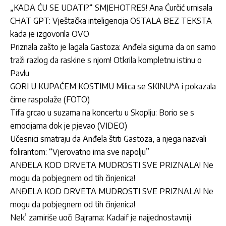
„KADA ĆU SE UDATI?“ SMJEHOTRES! Ana Ćurčić urnisala
CHAT GPT: Vještačka inteligencija OSTALA BEZ TEKSTA
kada je izgovorila OVO
Priznala zašto je lagala Gastoza: Anđela sigurna da on samo
traži razlog da raskine s njom! Otkrila kompletnu istinu o
Pavlu
GORI U KUPAĆEM KOSTIMU Milica se SKINU*A i pokazala
čime raspolaže (FOTO)
Tifa grcao u suzama na koncertu u Skoplju: Borio se s
emocijama dok je pjevao (VIDEO)
Učesnici smatraju da Anđela štiti Gastoza, a njega nazvali
folirantom: “Vjerovatno ima sve napolju”
ANĐELA KOD DRVETA MUDROSTI SVE PRIZNALA! Ne
mogu da pobjegnem od tih činjenica!
ANĐELA KOD DRVETA MUDROSTI SVE PRIZNALA! Ne
mogu da pobjegnem od tih činjenica!
Nek’ zamiriše uoči Bajrama: Kadaif je najjednostavniji