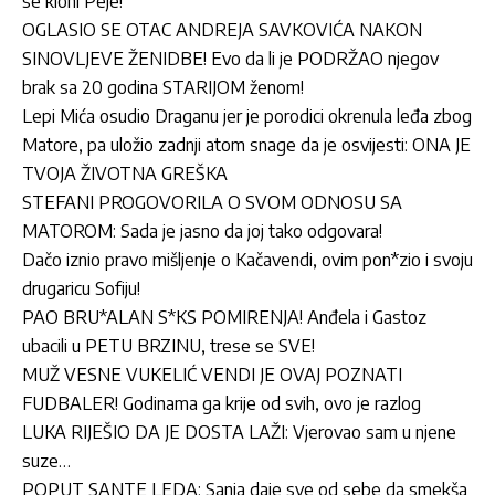
se kloni Peje!
OGLASIO SE OTAC ANDREJA SAVKOVIĆA NAKON
SINOVLJEVE ŽENIDBE! Evo da li je PODRŽAO njegov
brak sa 20 godina STARIJOM ženom!
Lepi Mića osudio Draganu jer je porodici okrenula leđa zbog
Matore, pa uložio zadnji atom snage da je osvijesti: ONA JE
TVOJA ŽIVOTNA GREŠKA
STEFANI PROGOVORILA O SVOM ODNOSU SA
MATOROM: Sada je jasno da joj tako odgovara!
Dačo iznio pravo mišljenje o Kačavendi, ovim pon*zio i svoju
drugaricu Sofiju!
PAO BRU*ALAN S*KS POMIRENJA! Anđela i Gastoz
ubacili u PETU BRZINU, trese se SVE!
MUŽ VESNE VUKELIĆ VENDI JE OVAJ POZNATI
FUDBALER! Godinama ga krije od svih, ovo je razlog
LUKA RIJEŠIO DA JE DOSTA LAŽI: Vjerovao sam u njene
suze…
POPUT SANTE LEDA: Sanja daje sve od sebe da smekša