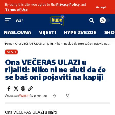
By using this site, you agree to the
Privacy Policy
and
Accept
Terms of Use
.
Aa
NASLOVNA
VIJESTI
HYPE ZVEZDE
SHO
Home
»
Ona VEČERAS ULAZI u rijaliti: Niko ni ne sluti da će se baš oni pojaviti na kapiji
VESTI
Ona VEČERAS ULAZI u
rijaliti: Niko ni ne sluti da će
se baš oni pojaviti na kapiji
10.06.2025
VESTI
245 Min Read
Ona VEČERAS ULAZI u rijaliti