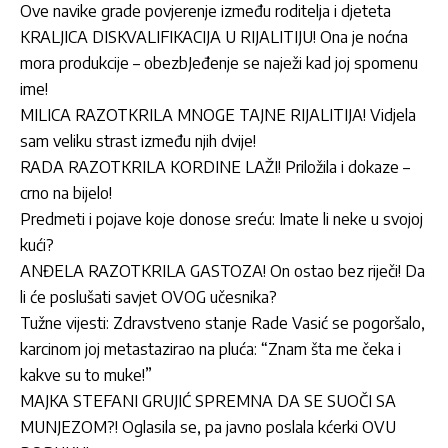
Ove navike grade povjerenje između roditelja i djeteta
KRALJICA DISKVALIFIKACIJA U RIJALITIJU! Ona je noćna
mora produkcije – obezbJeđenje se naježi kad joj spomenu
ime!
MILICA RAZOTKRILA MNOGE TAJNE RIJALITIJA! Vidjela
sam veliku strast između njih dvije!
RADA RAZOTKRILA KORDINE LAŽI! Priložila i dokaze –
crno na bijelo!
Predmeti i pojave koje donose sreću: Imate li neke u svojoj
kući?
ANĐELA RAZOTKRILA GASTOZA! On ostao bez riječi! Da
li će poslušati savjet OVOG učesnika?
Tužne vijesti: Zdravstveno stanje Rade Vasić se pogoršalo,
karcinom joj metastazirao na pluća: “Znam šta me čeka i
kakve su to muke!”
MAJKA STEFANI GRUJIĆ SPREMNA DA SE SUOČI SA
MUNJEZOM?! Oglasila se, pa javno poslala kćerki OVU