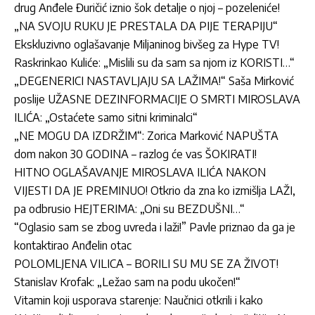
drug Anđele Đuričić iznio šok detalje o njoj – pozeleniće!
„NA SVOJU RUKU JE PRESTALA DA PIJE TERAPIJU“
Ekskluzivno oglašavanje Miljaninog bivšeg za Hype TV!
Raskrinkao Kuliće: „Mislili su da sam sa njom iz KORISTI…“
„DEGENERICI NASTAVLJAJU SA LAŽIMA!“ Saša Mirković
poslije UŽASNE DEZINFORMACIJE O SMRTI MIROSLAVA
ILIĆA: „Ostaćete samo sitni kriminalci“
„NE MOGU DA IZDRŽIM“: Zorica Marković NAPUŠTA
dom nakon 30 GODINA – razlog će vas ŠOKIRATI!
HITNO OGLAŠAVANJE MIROSLAVA ILIĆA NAKON
VIJESTI DA JE PREMINUO! Otkrio da zna ko izmišlja LAŽI,
pa odbrusio HEJTERIMA: „Oni su BEZDUŠNI…“
“Oglasio sam se zbog uvreda i laži!” Pavle priznao da ga je
kontaktirao Anđelin otac
POLOMLJENA VILICA – BORILI SU MU SE ZA ŽIVOT!
Stanislav Krofak: „Ležao sam na podu ukočen!“
Vitamin koji usporava starenje: Naučnici otkrili i kako