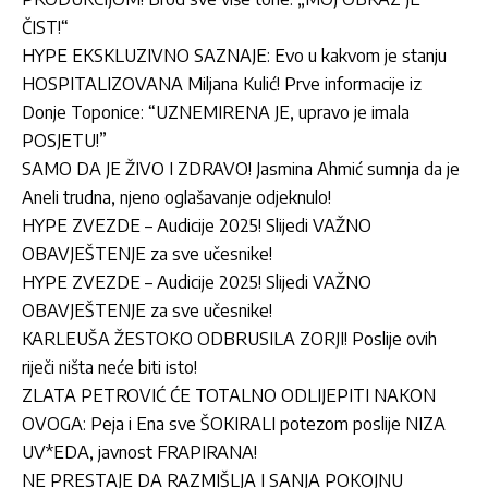
ČIST!“
HYPE EKSKLUZIVNO SAZNAJE: Evo u kakvom je stanju
HOSPITALIZOVANA Miljana Kulić! Prve informacije iz
Donje Toponice: “UZNEMIRENA JE, upravo je imala
POSJETU!”
SAMO DA JE ŽIVO I ZDRAVO! Jasmina Ahmić sumnja da je
Aneli trudna, njeno oglašavanje odjeknulo!
HYPE ZVEZDE – Audicije 2025! Slijedi VAŽNO
OBAVJEŠTENJE za sve učesnike!
HYPE ZVEZDE – Audicije 2025! Slijedi VAŽNO
OBAVJEŠTENJE za sve učesnike!
KARLEUŠA ŽESTOKO ODBRUSILA ZORJI! Poslije ovih
riječi ništa neće biti isto!
ZLATA PETROVIĆ ĆE TOTALNO ODLIJEPITI NAKON
OVOGA: Peja i Ena sve ŠOKIRALI potezom poslije NIZA
UV*EDA, javnost FRAPIRANA!
NE PRESTAJE DA RAZMIŠLJA I SANJA POKOJNU