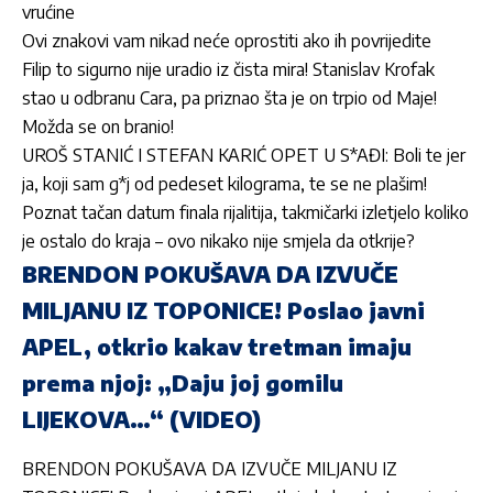
vrućine
Ovi znakovi vam nikad neće oprostiti ako ih povrijedite
Filip to sigurno nije uradio iz čista mira! Stanislav Krofak
stao u odbranu Cara, pa priznao šta je on trpio od Maje!
Možda se on branio!
UROŠ STANIĆ I STEFAN KARIĆ OPET U S*AĐI: Boli te jer
ja, koji sam g*j od pedeset kilograma, te se ne plašim!
Poznat tačan datum finala rijalitija, takmičarki izletjelo koliko
je ostalo do kraja – ovo nikako nije smjela da otkrije?
BRENDON POKUŠAVA DA IZVUČE
MILJANU IZ TOPONICE! Poslao javni
APEL, otkrio kakav tretman imaju
prema njoj: „Daju joj gomilu
LIJEKOVA…“ (VIDEO)
BRENDON POKUŠAVA DA IZVUČE MILJANU IZ