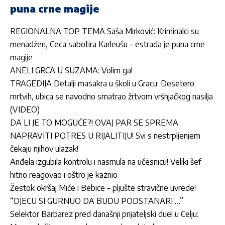
puna crne magije
REGIONALNA TOP TEMA Saša Mirković: Kriminalci su
menadžeri, Ceca sabotira Karleušu – estrada je puna crne
magije
ANELI GRCA U SUZAMA: Volim ga!
TRAGEDIJA Detalji masakra u školi u Gracu: Desetero
mrtvih, ubica se navodno smatrao žrtvom vršnjačkog nasilja
(VIDEO)
DA LI JE TO MOGUĆE?! OVAJ PAR SE SPREMA
NAPRAVITI POTRES U RIJALITIJU! Svi s nestrpljenjem
čekaju njihov ulazak!
Anđela izgubila kontrolu i nasrnula na učesnicu! Veliki šef
hitno reagovao i oštro je kaznio
Žestok okršaj Miće i Bebice – pljušte stravične uvrede!
“DJECU SI GURNUO DA BUDU PODSTANARI …”
Selektor Barbarez pred današnji prijateljski duel u Celju: