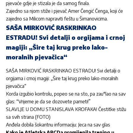
pjevaće gdje je stizala je da samog finala.
Zajedno sa njom stiže i pjevač Amer Čengić Čenga, koji će
zajedno sa Milicom napraviti feštu u Šimanovicima.
SAŠA MIRKOVIĆ RASKRINKAO
ESTRADU! Svi detalji o orgijama i crnoj
magiji: „Šire taj krug preko lako-
moralnih pjevačica“
SAŠA MIRKOVIĆ RASKRINKAO ESTRADU! Svi detalji o
orgijama i crnoj magiji: „Šire taj krug preko lako-moralnih
pjevačica“
Korda izgubio kontrolu, popeo se na sto, pa zau*lao na sav
glas: “Vrijeme je da se dozovete pameti!”
SLAVLJE U DOMU STANISLAVA KROFAKA! Čestitke stižu
sa svih strana (FOTO)
Anđela dobila šokantnu informaciju: Jeca na sav glas
Kako je Atletska ABCDa promijenila trening u