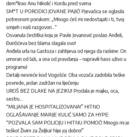
dem*lirao Anu Nikolić i Kordu pred svima
SM*T U PORODICI JOVANE PAJIĆ! Pjevačica se oglasila
potresnom porukom: „Mnogo ćeš mi nedostajati i ti, tvoj
smijeh i naši razgovori…“
Osvanula čestitka koju je Pavle Jovanović poslao Anđeli,
Đuričićeva bez blama slagala ovo!
Anđela urla na Gastoza i zahtijeva od njega da raskine: On
umoran od laži, a ona od pravdanja – napravili haos uživo u
programu!
Detalji nesreće kod Vogošće: Oba vozača zadobila teške
povrede, jedan zadržan na liječenju
UROŠ BEZ DLAKE NA JEZIKU! Prodala je majku, oca,
sestru…
“MILJANA JE HOSPITALIZOVANA!” HITNO
OGLAŠAVANJE MARIJE KULIĆ SAMO ZA HYPE:
“POZVALA SAM POLICIJU I HITNU POMOĆ! Mnogo mi je
teško! Živim za Željka! Nije joj dobro!”