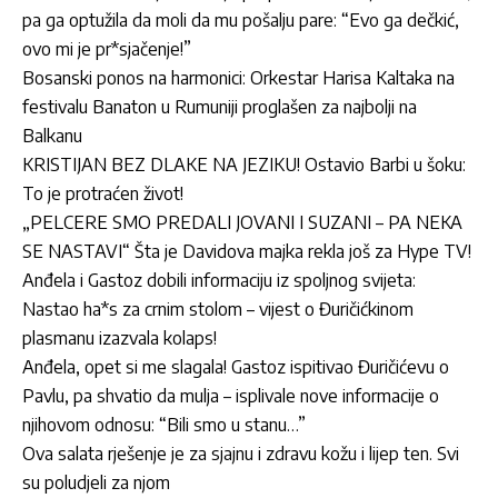
pa ga optužila da moli da mu pošalju pare: “Evo ga dečkić,
ovo mi je pr*sjačenje!”
Bosanski ponos na harmonici: Orkestar Harisa Kaltaka na
festivalu Banaton u Rumuniji proglašen za najbolji na
Balkanu
KRISTIJAN BEZ DLAKE NA JEZIKU! Ostavio Barbi u šoku:
To je protraćen život!
„PELCERE SMO PREDALI JOVANI I SUZANI – PA NEKA
SE NASTAVI“ Šta je Davidova majka rekla još za Hype TV!
Anđela i Gastoz dobili informaciju iz spoljnog svijeta:
Nastao ha*s za crnim stolom – vijest o Đuričićkinom
plasmanu izazvala kolaps!
Anđela, opet si me slagala! Gastoz ispitivao Đuričićevu o
Pavlu, pa shvatio da mulja – isplivale nove informacije o
njihovom odnosu: “Bili smo u stanu…”
Ova salata rješenje je za sjajnu i zdravu kožu i lijep ten. Svi
su poludjeli za njom