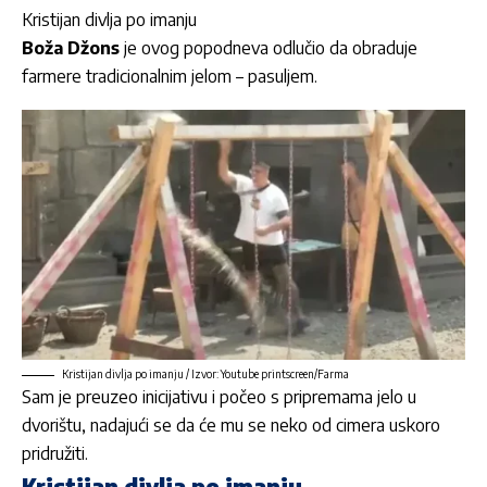
Kristijan divlja po imanju
Boža Džons
je ovog popodneva odlučio da obraduje
farmere tradicionalnim jelom – pasuljem.
Kristijan divlja po imanju / Izvor: Youtube printscreen/Farma
Sam je preuzeo inicijativu i počeo s pripremama jelo u
dvorištu, nadajući se da će mu se neko od cimera uskoro
pridružiti.
Kristijan divlja po imanju