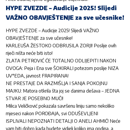
HYPE ZVEZDE – Audicije 2025! Slijedi
VAŽNO OBAVJEŠTENJE za sve učesnike!
HYPE ZVEZDE – Audicije 2025! Slijedi VAŽNO
OBAVJEŠTENJE za sve učesnike!
KARLEUŠA ŽESTOKO ODBRUSILA ZORJI! Poslije ovih
riječi ništa neće biti isto!
ZLATA PETROVIĆ ĆE TOTALNO ODLIJEPITI NAKON
OVOGA: Peja i Ena sve ŠOKIRALI potezom poslije NIZA
UV*EDA, javnost FRAPIRANA!
NE PRESTAJE DA RAZMIŠLJA I SANJA POKOJNU
MAЈKU: Matora otkrila šta joj se danima dešava – ЈEDNA
STVAR ЈE POSEBNO MUČI!
Milica Veličković pokazala savršenu liniju samo nekoliko
mjeseci nakon POROĐAJA, svi ODUŠEVLJENI
ISPLIVALI NEPOZNATI DETALJI O ANELI AHMIĆ! Neće
vam biti dobro kada budete vidjeli koliko ima godina, a