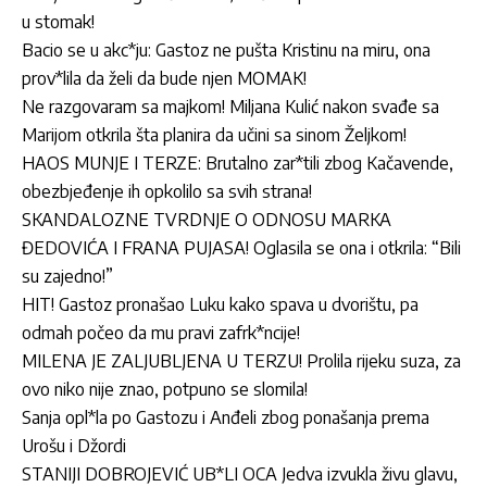
u stomak!
Bacio se u akc*ju: Gastoz ne pušta Kristinu na miru, ona
prov*lila da želi da bude njen MOMAK!
Ne razgovaram sa majkom! Miljana Kulić nakon svađe sa
Marijom otkrila šta planira da učini sa sinom Željkom!
HAOS MUNJE I TERZE: Brutalno zar*tili zbog Kačavende,
obezbjeđenje ih opkolilo sa svih strana!
SKANDALOZNE TVRDNJE O ODNOSU MARKA
ĐEDOVIĆA I FRANA PUJASA! Oglasila se ona i otkrila: “Bili
su zajedno!”
HIT! Gastoz pronašao Luku kako spava u dvorištu, pa
odmah počeo da mu pravi zafrk*ncije!
MILENA JE ZALJUBLJENA U TERZU! Prolila rijeku suza, za
ovo niko nije znao, potpuno se slomila!
Sanja opl*la po Gastozu i Anđeli zbog ponašanja prema
Urošu i Džordi
STANIJI DOBROJEVIĆ UB*LI OCA Jedva izvukla živu glavu,