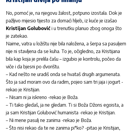
No, pomoć je, na njegovu žalost, potpuno izostala. Dok je
pažljivo mijesio tijesto za domaći hljeb, iz kuće je izašao
Kristijan Golubović
i u trenutku planuo zbog onoga što
je zatekao.
Naime, vatra u ložištu nije bila naložena, a šerpa sa pasuljem
nije ni stavljena da se kuha. To je, očigledno, za Kristijana
bila kap koja je prelila čašu – izgubio je kontrolu, počeo da
viče i da bjesni po dvorištu.
– Kad nešto ne uradiš onda se hvataš drugih argumenata.
Što ja sad moram ovo da radim, pojeo sam tri jaja i jogurt -
rekao je Kristijan.
– Nisam ni ja iskreno -rekao je Boža.
– Ti tako gledaš, ja ne gledam. Ti si Boža Džons egoista, a
ja sam Kristijan Golubović humanista -rekao je Kristijan.
– Ni mene pasulj ne zanima -rekao je Boža.
– Što nisi rekao da te ne zanima pi*ko? -pitao je Kristijan,