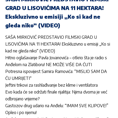
GRAD U LISOVIĆIMA NA 11 HEKTARA!
Ekskluzivno u emisiji „Ko si kad ne
gleda niko“ (VIDEO)
SAŠA MIRKOVIĆ PREDSTAVIO FILMSKI GRAD U
LISOVIĆIMA NA 11 HEKTARA! Ekskluzivno u emisiji „Ko si
kad ne gleda niko“ (VIDEO)
Hitno oglašavanje Pavla Jovanovića – otkrio šta je radio s
Anđelom na Zlatiboru! NE MOŽE VIŠE DA ĆUTI
Potresna ispovijest Samira Ramovića: “MISLIO SAM DA
ĆU UMRIJETI“
Jeftini trikovi za rashlađivanje bez klime i ventilatora
Evo kada će se održati finale rijalitija: Njima dvoma je već
odbrojano vrijeme?
Gastozov drug udario na Anđelu: “IMAM SVE KLIPOVE!”
Opleo i po njemu!