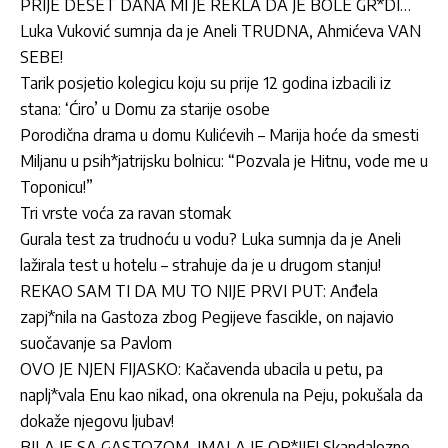
PRIJE DESET DANA MI JE REKLA DA JE BOLE GR*DI…
Luka Vuković sumnja da je Aneli TRUDNA, Ahmićeva VAN
SEBE!
Tarik posjetio kolegicu koju su prije 12 godina izbacili iz
stana: ‘Ćiro’ u Domu za starije osobe
Porodična drama u domu Kulićevih – Marija hoće da smesti
Miljanu u psih*jatrijsku bolnicu: “Pozvala je Hitnu, vode me u
Toponicu!”
Tri vrste voća za ravan stomak
Gurala test za trudnoću u vodu? Luka sumnja da je Aneli
lažirala test u hotelu – strahuje da je u drugom stanju!
REKAO SAM TI DA MU TO NIJE PRVI PUT: Anđela
zapj*nila na Gastoza zbog Pegijeve fascikle, on najavio
suočavanje sa Pavlom
OVO JE NJEN FIJASKO: Kačavenda ubacila u petu, pa
naplj*vala Enu kao nikad, ona okrenula na Peju, pokušala da
dokaže njegovu ljubav!
BILA JE SA GASTOZOM, IMALA JE OR*IJE! Skandalozne