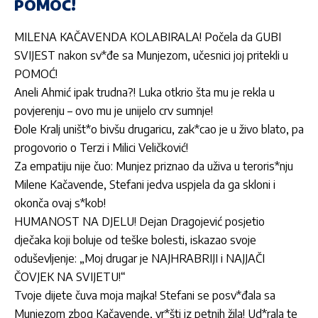
POMOĆ!
MILENA KAČAVENDA KOLABIRALA! Počela da GUBI
SVIJEST nakon sv*đe sa Munjezom, učesnici joj pritekli u
POMOĆ!
Aneli Ahmić ipak trudna?! Luka otkrio šta mu je rekla u
povjerenju – ovo mu je unijelo crv sumnje!
Đole Kralj uništ*o bivšu drugaricu, zak*cao je u živo blato, pa
progovorio o Terzi i Milici Veličković!
Za empatiju nije čuo: Munjez priznao da uživa u teroris*nju
Milene Kačavende, Stefani jedva uspjela da ga skloni i
okonča ovaj s*kob!
HUMANOST NA DJELU! Dejan Dragojević posjetio
dječaka koji boluje od teške bolesti, iskazao svoje
oduševljenje: „Moj drugar je NAJHRABRIJI i NAJJAČI
ČOVJEK NA SVIJETU!“
Tvoje dijete čuva moja majka! Stefani se posv*đala sa
Munjezom zbog Kačavende, vr*šti iz petnih žila! Ud*rala te