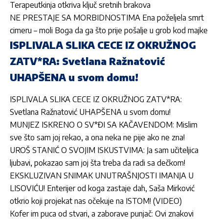
Terapeutkinja otkriva ključ sretnih brakova
NE PRESTAJE SA MORBIDNOSTIMA Ena poželjela smrt
cimeru – moli Boga da ga što prije pošalje u grob kod majke
ISPLIVALA SLIKA CECE IZ OKRUŽNOG
ZATV*RA: Svetlana Ražnatović
UHAPŠENA u svom domu!
ISPLIVALA SLIKA CECE IZ OKRUŽNOG ZATV*RA:
Svetlana Ražnatović UHAPŠENA u svom domu!
MUNJEZ ISKRENO O SV*ĐI SA KAČAVENDOM: Mislim
sve što sam joj rekao, a ona neka ne pije ako ne zna!
UROŠ STANIĆ O SVOJIM ISKUSTVIMA: Ja sam učiteljica
ljubavi, pokazao sam joj šta treba da radi sa dečkom!
EKSKLUZIVAN SNIMAK UNUTRAŠNJOSTI IMANJA U
LISOVIĆU! Enterijer od koga zastaje dah, Saša Mirković
otkrio koji projekat nas očekuje na ISTOM! (VIDEO)
Kofer im puca od stvari, a zaborave punjač: Ovi znakovi