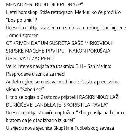
MENADŽERI BUDU DILERI DR*GE!“
Ljetni horoskop: Stiže retrogradni Merkur, ko će proći k’o
“bos po trnju”?
Učesnica rijalitija stavljena na stub srama zbog lične higijene
– cimeri zgroženi
OTKRIVEN DATUM SUSRETA SAŠE MIRKOVIĆA I
SRPSKE MAĆEHE PRVI PUT NAKON POKUŠAJA
UBISTVA U ZAGREBU!
Veliki interes navijača za utakmicu BiH – San Marino:
Rasprodane ulaznice za meč!
Anđelin ugled se urušava pred finale: Gastoz pred svima
viknuo “Saberi se!”
Hitno se oglasio Gastozov prijatelj i RASKRINKAO LAŽI
ĐURIČIĆEVE: „ANĐELA JE ISKORISTILA PAVLA“
Učesnik rijalitija stravično optužen: “Zbog nasilja nad njom i
bratom ga je otac izbacio iz kuće!”
U srijedu nova sjednica Skupštine Fudbalskog saveza