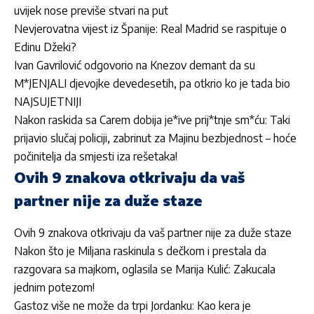
uvijek nose previše stvari na put
Nevjerovatna vijest iz Španije: Real Madrid se raspituje o
Edinu Džeki?
Ivan Gavrilović odgovorio na Knezov demant da su
M*JENJALI djevojke devedesetih, pa otkrio ko je tada bio
NAJSUJETNIJI
Nakon raskida sa Carem dobija je*ive prij*tnje sm*ću: Taki
prijavio slučaj policiji, zabrinut za Majinu bezbjednost – hoće
počinitelja da smjesti iza rešetaka!
Ovih 9 znakova otkrivaju da vaš
partner nije za duže staze
Ovih 9 znakova otkrivaju da vaš partner nije za duže staze
Nakon što je Miljana raskinula s dečkom i prestala da
razgovara sa majkom, oglasila se Marija Kulić: Zakucala
jednim potezom!
Gastoz više ne može da trpi Jordanku: Kao kera je