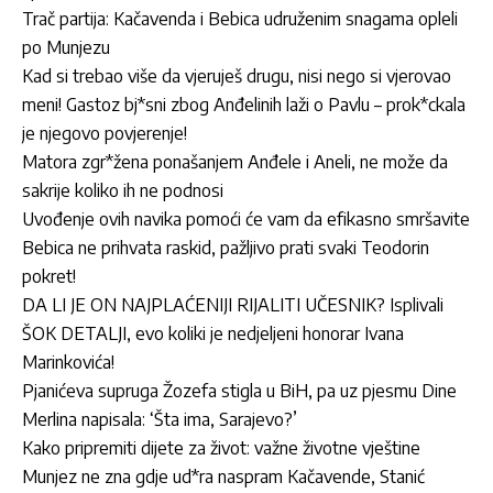
Trač partija: Kačavenda i Bebica udruženim snagama opleli
po Munjezu
Kad si trebao više da vjeruješ drugu, nisi nego si vjerovao
meni! Gastoz bj*sni zbog Anđelinih laži o Pavlu – prok*ckala
je njegovo povjerenje!
Matora zgr*žena ponašanjem Anđele i Aneli, ne može da
sakrije koliko ih ne podnosi
Uvođenje ovih navika pomoći će vam da efikasno smršavite
Bebica ne prihvata raskid, pažljivo prati svaki Teodorin
pokret!
DA LI JE ON NAJPLAĆENIJI RIJALITI UČESNIK? Isplivali
ŠOK DETALJI, evo koliki je nedjeljeni honorar Ivana
Marinkovića!
Pjanićeva supruga Žozefa stigla u BiH, pa uz pjesmu Dine
Merlina napisala: ‘Šta ima, Sarajevo?’
Kako pripremiti dijete za život: važne životne vještine
Munjez ne zna gdje ud*ra naspram Kačavende, Stanić