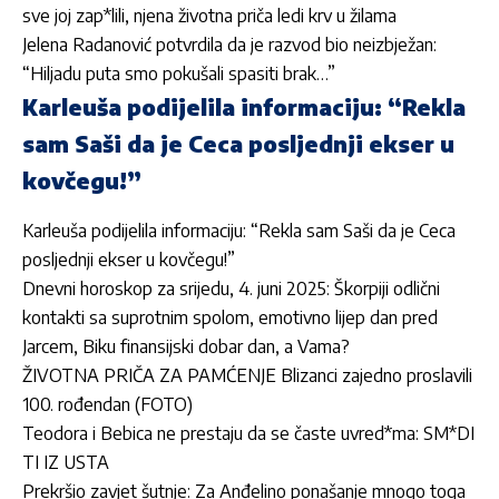
sve joj zap*lili, njena životna priča ledi krv u žilama
Jelena Radanović potvrdila da je razvod bio neizbježan:
“Hiljadu puta smo pokušali spasiti brak…”
Karleuša podijelila informaciju: “Rekla
sam Saši da je Ceca posljednji ekser u
kovčegu!”
Karleuša podijelila informaciju: “Rekla sam Saši da je Ceca
posljednji ekser u kovčegu!”
Dnevni horoskop za srijedu, 4. juni 2025: Škorpiji odlični
kontakti sa suprotnim spolom, emotivno lijep dan pred
Jarcem, Biku finansijski dobar dan, a Vama?
ŽIVOTNA PRIČA ZA PAMĆENJE Blizanci zajedno proslavili
100. rođendan (FOTO)
Teodora i Bebica ne prestaju da se časte uvred*ma: SM*DI
TI IZ USTA
Prekršio zavjet šutnje: Za Anđelino ponašanje mnogo toga