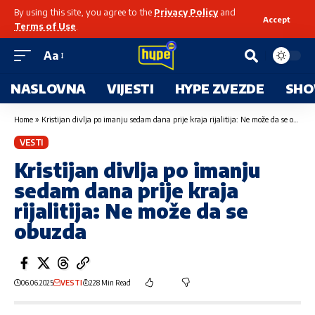
By using this site, you agree to the
Privacy Policy
and
Accept
Terms of Use
.
Aa
NASLOVNA
VIJESTI
HYPE ZVEZDE
SHO
Home
»
Kristijan divlja po imanju sedam dana prije kraja rijalitija: Ne može da se obuzda
VESTI
Kristijan divlja po imanju
sedam dana prije kraja
rijalitija: Ne može da se
obuzda
06.06.2025
VESTI
228 Min Read