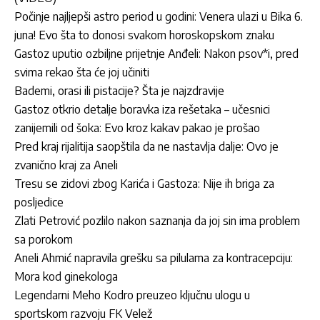
Počinje najljepši astro period u godini: Venera ulazi u Bika 6.
juna! Evo šta to donosi svakom horoskopskom znaku
Gastoz uputio ozbiljne prijetnje Anđeli: Nakon psov*i, pred
svima rekao šta će joj učiniti
Bademi, orasi ili pistacije? Šta je najzdravije
Gastoz otkrio detalje boravka iza rešetaka – učesnici
zanijemili od šoka: Evo kroz kakav pakao je prošao
Pred kraj rijalitija saopštila da ne nastavlja dalje: Ovo je
zvanično kraj za Aneli
Tresu se zidovi zbog Karića i Gastoza: Nije ih briga za
posljedice
Zlati Petrović pozlilo nakon saznanja da joj sin ima problem
sa porokom
Aneli Ahmić napravila grešku sa pilulama za kontracepciju:
Mora kod ginekologa
Legendarni Meho Kodro preuzeo ključnu ulogu u
sportskom razvoju FK Velež