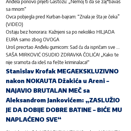
Anđela ponovo prijeti Gastozu: „Nemoj ti da se zaj*bavaš
sa mnom“
Ovca pobjegla pred Kurban-bajram: “Znala je šta je čeka”
(VIDEO)
Ostaju bez honorara: Kažnjeni sa po nekoliko HILJADA
EURA samo zbog OVOGA
Uroš precrtao Anđelu gumicom: Sad ću da ispričam sve …
SAŠA MIRKOVIĆ OSUDIO ZDRAVKA ČOLIĆA! „Kako te
nije sramota da ideš na fešte kriminalaca!“
Stanislav Krofak MEGAEKSKLUZIVNO
nakon NOKAUTA Džakića u Areni –
NAJAVIO BRUTALAN MEČ sa
Aleksandrom Jankovićem: „ZASLUŽIO
JE DA DOBIJE DOBRE BATINE – BIĆE MU
NAPLAĆENO SVE“