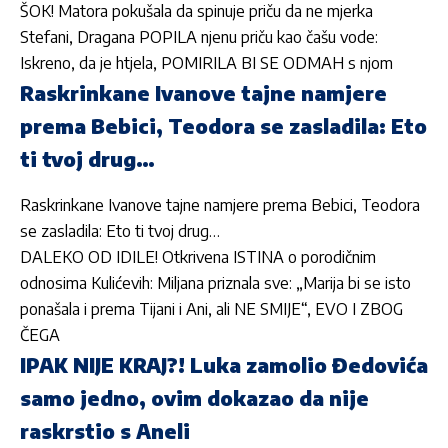
ŠOK! Matora pokušala da spinuje priču da ne mjerka
Stefani, Dragana POPILA njenu priču kao čašu vode:
Iskreno, da je htjela, POMIRILA BI SE ODMAH s njom
Raskrinkane Ivanove tajne namjere
prema Bebici, Teodora se zasladila: Eto
ti tvoj drug…
Raskrinkane Ivanove tajne namjere prema Bebici, Teodora
se zasladila: Eto ti tvoj drug…
DALEKO OD IDILE! Otkrivena ISTINA o porodičnim
odnosima Kulićevih: Miljana priznala sve: „Marija bi se isto
ponašala i prema Tijani i Ani, ali NE SMIJE“, EVO I ZBOG
ČEGA
IPAK NIJE KRAJ?! Luka zamolio Đedovića
samo jedno, ovim dokazao da nije
raskrstio s Aneli