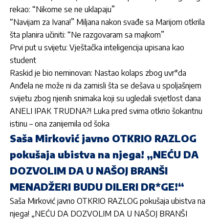
rekao: “Nikome se ne uklapaju”
“Navijam za Ivana!” Miljana nakon svađe sa Marijom otkrila
šta planira učiniti: “Ne razgovaram sa majkom”
Prvi put u svijetu: Vještačka inteligencija upisana kao
student
Raskid je bio neminovan: Nastao kolaps zbog uvr*da
Anđela ne može ni da zamisli šta se dešava u spoljašnjem
svijetu zbog njenih snimaka koji su ugledali svjetlost dana
ANELI IPAK TRUDNA?! Luka pred svima otkrio šokantnu
istinu – ona zanijemila od šoka
Saša Mirković javno OTKRIO RAZLOG
pokušaja ubistva na njega! „NEĆU DA
DOZVOLIM DA U NAŠOJ BRANŠI
MENADŽERI BUDU DILERI DR*GE!“
Saša Mirković javno OTKRIO RAZLOG pokušaja ubistva na
njega! „NEĆU DA DOZVOLIM DA U NAŠOJ BRANŠI