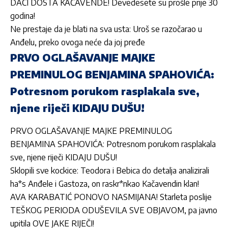
DAČI DOSTA KAČAVENDE! Devedesete su prošle prije 30
godina!
Ne prestaje da je blati na sva usta: Uroš se razočarao u
Anđelu, preko ovoga neće da joj pređe
PRVO OGLAŠAVANJE MAJKE
PREMINULOG BENJAMINA SPAHOVIĆA:
Potresnom porukom rasplakala sve,
njene riječi KIDAJU DUŠU!
PRVO OGLAŠAVANJE MAJKE PREMINULOG
BENJAMINA SPAHOVIĆA: Potresnom porukom rasplakala
sve, njene riječi KIDAJU DUŠU!
Sklopili sve kockice: Teodora i Bebica do detalja analizirali
ha*s Anđele i Gastoza, on raskr*nkao Kačavendin klan!
AVA KARABATIĆ PONOVO NASMIJANA! Starleta poslije
TEŠKOG PERIODA ODUŠEVILA SVE OBJAVOM, pa javno
upitila OVE JAKE RIJEČI!