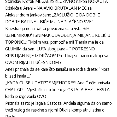
Stanislav Krofak MEGAEKSKLUZIVNO nakon NOKAUTA
Džakića u Areni – NAJAVIO BRUTALAN MEČ sa
Aleksandrom Jankovićem: „ZASLUŽIO JE DA DOBIJE
DOBRE BATINE – BIĆE MU NAPLAĆENO SVE“
Kineska gumena patka povučena sa tržišta BiH
UZNEMIRUJU*I SNIMAK ODVOĐENJA MILJANE KULIĆ U
TOPONICU: “Molim vas, pomozi*e mi! Tjerala me je da
GLUMIM da sam LU*A zbog para – ” POTRESNO!
KRISTIJAN NIJE IZDRŽAO!? Pred kraj se bacio u akciju sa
OVOM RIJALITI UČESNICOM!?
Aneli priznala da se kaje što Janjušu nije rodila dijete: “Nora
bi sad imala …”
„KADA ĆU SE UDATI?“ SMJEHOTRES! Ana Ćurčić urnisala
CHAT GPT: Vještačka inteligencija OSTALA BEZ TEKSTA
kada je izgovorila OVO
Priznala zašto je lagala Gastoza: Anđela sigurna da on samo
traži razlog da raskine s njom! Otkrila kompletnu istinu o
Pavlu