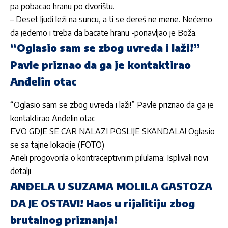
pa pobacao hranu po dvorištu.
– Deset ljudi leži na suncu, a ti se dereš ne mene. Nećemo
da jedemo i treba da bacate hranu -ponavljao je Boža.
“Oglasio sam se zbog uvreda i laži!”
Pavle priznao da ga je kontaktirao
Anđelin otac
“Oglasio sam se zbog uvreda i laži!” Pavle priznao da ga je
kontaktirao Anđelin otac
EVO GDJE SE CAR NALAZI POSLIJE SKANDALA! Oglasio
se sa tajne lokacije (FOTO)
Aneli progovorila o kontraceptivnim pilulama: Isplivali novi
detalji
ANĐELA U SUZAMA MOLILA GASTOZA
DA JE OSTAVI! Haos u rijalitiju zbog
brutalnog priznanja!