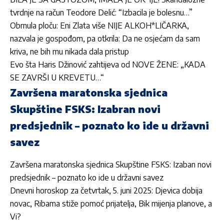
tvrdnje na račun Teodore Delić: “Izbacila je bolesnu…”
Obrnula ploču: Eni Zlata više NIJE ALKOH*LIČARKA,
nazvala je gospođom, pa otkrila: Da ne osjećam da sam
kriva, ne bih mu nikada dala pristup
Evo šta Haris Džinović zahtijeva od NOVE ŽENE: „KADA
SE ZAVRŠI U KREVETU…“
Završena maratonska sjednica
Skupštine FSKS: Izabran novi
predsjednik – poznato ko ide u državni
savez
Završena maratonska sjednica Skupštine FSKS: Izaban novi
predsjednik – poznato ko ide u državni savez
Dnevni horoskop za četvrtak, 5. juni 2025: Djevica dobija
novac, Ribama stiže pomoć prijatelja, Bik mijenja planove, a
Vi?