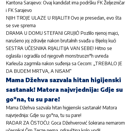
Kantona Sarajevo: Ovaj kandidat ima podršku FK Željezničar
i FK Sarajevo
NJIH TROJE ULAZE U RIJALITI! Ovo je presedan, evo šta
se sve sprema
DRAMA U DOMU STEFANI GRUJIĆ! Pozlilo njenoj majci,
narušeno joj zdravlje nakon brutalnih svađa u Bijeloj kući
SESTRA UČESNIKA RIJALITIJA VAN SEBE! Hitno se
oglasila i ogradila od njegovih monstruozn*h uvreda
Karleuša zagrmila nakon suđenja sa Cecom: „TREBALO JE
DA BUDEM MRTVA, A NISAM“
Mama Džehva sazvala hitan higijenski
sastanak! Matora najvrjednija: Gdje su
go*na, tu su pare!
Mama Džehva sazvala hitan higijenski sastanak! Matora
najvrjednija: Gdje su go*na, tu su pare!
RADAR ZA ČISTOĆU: Goca Džehverović šokirana nemarom
učesnika! Čim Terze nema, prljavština kolo vodi!