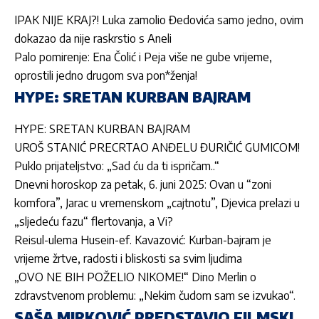
IPAK NIJE KRAJ?! Luka zamolio Đedovića samo jedno, ovim
dokazao da nije raskrstio s Aneli
Palo pomirenje: Ena Čolić i Peja više ne gube vrijeme,
oprostili jedno drugom sva pon*ženja!
HYPE: SRETAN KURBAN BAJRAM
HYPE: SRETAN KURBAN BAJRAM
UROŠ STANIĆ PRECRTAO ANĐELU ĐURIČIĆ GUMICOM!
Puklo prijateljstvo: „Sad ću da ti ispričam..“
Dnevni horoskop za petak, 6. juni 2025: Ovan u “zoni
komfora”, Jarac u vremenskom „cajtnotu”, Djevica prelazi u
„sljedeću fazu“ flertovanja, a Vi?
Reisul-ulema Husein-ef. Kavazović: Kurban-bajram je
vrijeme žrtve, radosti i bliskosti sa svim ljudima
„OVO NE BIH POŽELIO NIKOME!“ Dino Merlin o
zdravstvenom problemu: „Nekim čudom sam se izvukao“.
SAŠA MIRKOVIĆ PREDSTAVIO FILMSKI