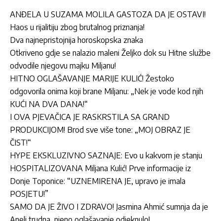
ANĐELA U SUZAMA MOLILA GASTOZA DA JE OSTAVI!
Haos u rijalitiju zbog brutalnog priznanja!
Dva najnepristojnija horoskopska znaka
Otkriveno gdje se nalazio maleni Željko dok su Hitne službe
odvodile njegovu majku Miljanu!
HITNO OGLAŠAVANJE MARIJE KULIĆ! Žestoko
odgovorila onima koji brane Miljanu: „Nek je vode kod njih
KUĆI NA DVA DANA!“
I OVA PJEVAČICA JE RASKRSTILA SA GRAND
PRODUKCIJOM! Brod sve više tone: „MOJ OBRAZ JE
ČIST!“
HYPE EKSKLUZIVNO SAZNAJE: Evo u kakvom je stanju
HOSPITALIZOVANA Miljana Kulić! Prve informacije iz
Donje Toponice: “UZNEMIRENA JE, upravo je imala
POSJETU!”
SAMO DA JE ŽIVO I ZDRAVO! Jasmina Ahmić sumnja da je
Aneli trudna, njeno oglašavanje odjeknulo!