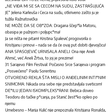
„NE VIĐA MI SE SA CECOM NA SUDU, ZASTRAŠUJUĆA
JE“ Jelena Karleuša i Ceca na sudu, otkriveno zašto ju je
tužila Ražnatovićka
NE MOŽE DA SE OB*ZDA: Dragana ščep*la Matoru,
obasipa je pažnjom i poljupc*ma!
Ja se ništa ne pitam! Kristina Spalević progovorila o
Kristijanu i prinovi – nada se da će ovaj put dobiti djevojčicu!
ANA SPASOJEVIĆ URNISALA ANELI: Ona nije Aneli
Ahmić, već Aneli Žrtva, to joj je prezime!
31. Sarajevo Film Festival: Počasno Srce Sarajeva i program
„Posvećeno“ Paolu Sorentinu
OTVORENO REKLA ŠTA MISLI O ANĐELINIM INTI*NIM
SNIMCIMA: Nikada ona sebe nije predstavljala sveticom!
DE*ILU JEDAN ISKOMPLEKS*RANI: Bebica doveo
Teodoru do tačke p*canja, pa Stanić žest*ko opleo po
njemu
Urnebesno – Marija Kulić nije prepoznala Kristijana Ronalda,