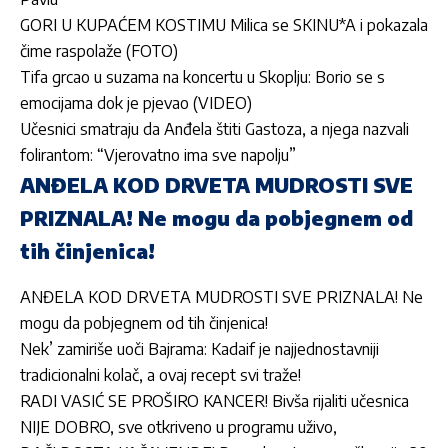
GORI U KUPAĆEM KOSTIMU Milica se SKINU*A i pokazala
čime raspolaže (FOTO)
Tifa grcao u suzama na koncertu u Skoplju: Borio se s
emocijama dok je pjevao (VIDEO)
Učesnici smatraju da Anđela štiti Gastoza, a njega nazvali
folirantom: “Vjerovatno ima sve napolju”
ANĐELA KOD DRVETA MUDROSTI SVE
PRIZNALA! Ne mogu da pobjegnem od
tih činjenica!
ANĐELA KOD DRVETA MUDROSTI SVE PRIZNALA! Ne
mogu da pobjegnem od tih činjenica!
Nek’ zamiriše uoči Bajrama: Kadaif je najjednostavniji
tradicionalni kolač, a ovaj recept svi traže!
RADI VASIĆ SE PROŠIRO KANCER! Bivša rijaliti učesnica
NIJE DOBRO, sve otkriveno u programu uživo,