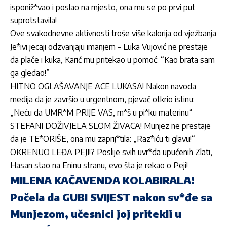
isponiž*vao i poslao na mjesto, ona mu se po prvi put
suprotstavila!
Ove svakodnevne aktivnosti troše više kalorija od vježbanja
Je*ivi jecaji odzvanjaju imanjem – Luka Vujović ne prestaje
da plače i kuka, Karić mu pritekao u pomoć: “Kao brata sam
ga gledao!”
HITNO OGLAŠAVANJE ACE LUKASA! Nakon navoda
medija da je završio u urgentnom, pjevač otkrio istinu:
„Neću da UMR*M PRIJE VAS, m*š u pi*ku materinu“
STEFANI DOŽIVJELA SLOM ŽIVACA! Munjez ne prestaje
da je TE*ORIŠE, ona mu zaprij*tila: „Raz*iću ti glavu!“
OKRENUO LEĐA PEJI!? Poslije svih uvr*da upućenih Zlati,
Hasan stao na Eninu stranu, evo šta je rekao o Peji!
MILENA KAČAVENDA KOLABIRALA!
Počela da GUBI SVIJEST nakon sv*đe sa
Munjezom, učesnici joj pritekli u