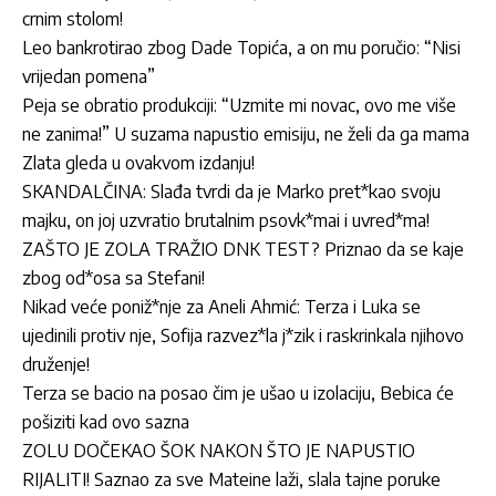
crnim stolom!
Leo bankrotirao zbog Dade Topića, a on mu poručio: “Nisi
vrijedan pomena”
Peja se obratio produkciji: “Uzmite mi novac, ovo me više
ne zanima!” U suzama napustio emisiju, ne želi da ga mama
Zlata gleda u ovakvom izdanju!
SKANDALČINA: Slađa tvrdi da je Marko pret*kao svoju
majku, on joj uzvratio brutalnim psovk*mai i uvred*ma!
ZAŠTO JE ZOLA TRAŽIO DNK TEST? Priznao da se kaje
zbog od*osa sa Stefani!
Nikad veće poniž*nje za Aneli Ahmić: Terza i Luka se
ujedinili protiv nje, Sofija razvez*la j*zik i raskrinkala njihovo
druženje!
Terza se bacio na posao čim je ušao u izolaciju, Bebica će
pošiziti kad ovo sazna
ZOLU DOČEKAO ŠOK NAKON ŠTO JE NAPUSTIO
RIJALITI! Saznao za sve Mateine laži, slala tajne poruke