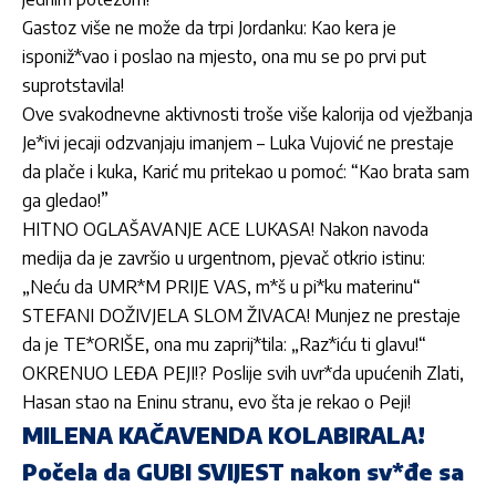
Gastoz više ne može da trpi Jordanku: Kao kera je
isponiž*vao i poslao na mjesto, ona mu se po prvi put
suprotstavila!
Ove svakodnevne aktivnosti troše više kalorija od vježbanja
Je*ivi jecaji odzvanjaju imanjem – Luka Vujović ne prestaje
da plače i kuka, Karić mu pritekao u pomoć: “Kao brata sam
ga gledao!”
HITNO OGLAŠAVANJE ACE LUKASA! Nakon navoda
medija da je završio u urgentnom, pjevač otkrio istinu:
„Neću da UMR*M PRIJE VAS, m*š u pi*ku materinu“
STEFANI DOŽIVJELA SLOM ŽIVACA! Munjez ne prestaje
da je TE*ORIŠE, ona mu zaprij*tila: „Raz*iću ti glavu!“
OKRENUO LEĐA PEJI!? Poslije svih uvr*da upućenih Zlati,
Hasan stao na Eninu stranu, evo šta je rekao o Peji!
MILENA KAČAVENDA KOLABIRALA!
Počela da GUBI SVIJEST nakon sv*đe sa