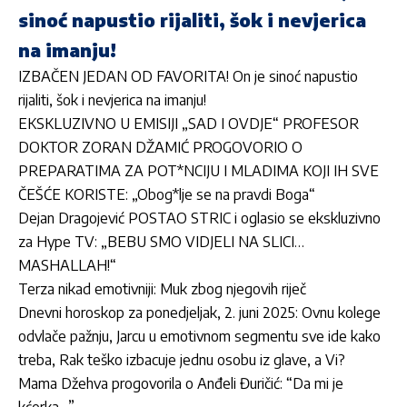
sinoć napustio rijaliti, šok i nevjerica
na imanju!
IZBAČEN JEDAN OD FAVORITA! On je sinoć napustio
rijaliti, šok i nevjerica na imanju!
EKSKLUZIVNO U EMISIJI „SAD I OVDJE“ PROFESOR
DOKTOR ZORAN DŽAMIĆ PROGOVORIO O
PREPARATIMA ZA POT*NCIJU I MLADIMA KOJI IH SVE
ČEŠĆE KORISTE: „Obog*lje se na pravdi Boga“
Dejan Dragojević POSTAO STRIC i oglasio se ekskluzivno
za Hype TV: „BEBU SMO VIDJELI NA SLICI…
MASHALLAH!“
Terza nikad emotivniji: Muk zbog njegovih riječ
Dnevni horoskop za ponedjeljak, 2. juni 2025: Ovnu kolege
odvlače pažnju, Jarcu u emotivnom segmentu sve ide kako
treba, Rak teško izbacuje jednu osobu iz glave, a Vi?
Mama Džehva progovorila o Anđeli Đuričić: “Da mi je