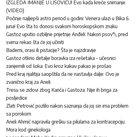
IZGLEDA IMANJE U LISOVIĆU! Evo kada kreće snimanje
(VIDEO)
Počinje najljepši astro period u godini: Venera ulazi u Bika 6.
juna! Evo šta to donosi svakom horoskopskom znaku
Gastoz uputio ozbiljne prijetnje Anđeli: Nakon psov*i, pred
svima rekao šta će joj učiniti
Bademi, orasi ili pistacije? Šta je najzdravije
Gastoz otkrio detalje boravka iza rešetaka – učesnici
zanijemili od šoka: Evo kroz kakav pakao je prošao
Pred kraj rijalitija saopštila da ne nastavlja dalje: Ovo je
zvanično kraj za Aneli
Tresu se zidovi zbog Karića i Gastoza: Nije ih briga za
posljedice
Zlati Petrović pozlilo nakon saznanja da joj sin ima problem
sa porokom
Aneli Ahmić napravila grešku sa pilulama za kontracepciju:
Mora kod ginekologa