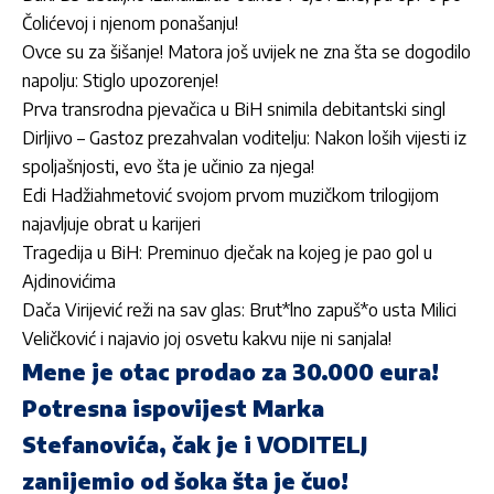
Čolićevoj i njenom ponašanju!
Ovce su za šišanje! Matora još uvijek ne zna šta se dogodilo
napolju: Stiglo upozorenje!
Prva transrodna pjevačica u BiH snimila debitantski singl
Dirljivo – Gastoz prezahvalan voditelju: Nakon loših vijesti iz
spoljašnjosti, evo šta je učinio za njega!
Edi Hadžiahmetović svojom prvom muzičkom trilogijom
najavljuje obrat u karijeri
Tragedija u BiH: Preminuo dječak na kojeg je pao gol u
Ajdinovićima
Dača Virijević reži na sav glas: Brut*lno zapuš*o usta Milici
Veličković i najavio joj osvetu kakvu nije ni sanjala!
Mene je otac prodao za 30.000 eura!
Potresna ispovijest Marka
Stefanovića, čak je i VODITELJ
zanijemio od šoka šta je čuo!