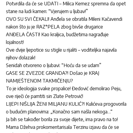
Potvrdila da će se UDATI – Milica Kemez spremna da opet
stane na ludi kamen: “Vjerujem u ljubav!”
OVO SU SVI ČEKALI! Anđela se obratila Mileni Kačavendi
nakon što ju je RAZ*PELA zbog bivše drugarice
ANĐELA ČASTI! Kao kraljica, budžetima nagrađuje
lojalnost!
Ove dvije ljepotice su stigle u rijaliti – voditeljka najavila
njihov dolazak!
Senidah otvoreno o ljubavi: “Hoću da se udam”
GASE SE ZVEZDE GRANDA?! Došao je KRAJ
NAMJEŠTENOM TAKMIČENJU?
To je ideologija svake propalice! Đedović demolirao Peju,
ove riječi će pamtiti sin Zlate Petrović!
LIJEPI NIŠLIJA ŽENI MILJANU KULIĆ?! Kulićeva progovorila
o budućim planovima: „Konačno sam našla nekoga…“
Ja bih se također borila za svoje dijete, ima pravo na to!
Mama Džehva prokomentarisala Terzinu izjavu da će se