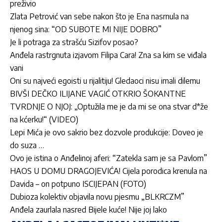
preživio
Zlata Petrović van sebe nakon što je Ena nasrnula na
njenog sina: “OD SUBOTE MI NIJE DOBRO”
Je li potraga za strašću Sizifov posao?
Anđela rastrgnuta izjavom Filipa Cara! Zna sa kim se viđala
vani
Oni su najveći egoisti u rijalitiju! Gledaoci nisu imali dilemu
BIVŠI DEČKO ILIJANE VAGIĆ OTKRIO ŠOKANTNE
TVRDNJE O NJOJ: „Optužila me je da mi se ona stvar d*že
na kćerku!“ (VIDEO)
Lepi Mića je ovo sakrio bez dozvole produkcije: Doveo je
do suza …
Ovo je istina o Anđelinoj aferi: “Zatekla sam je sa Pavlom”
HAOS U DOMU DRAGOJEVIĆA! Cijela porodica krenula na
Davida – on potpuno ISCIJEPAN (FOTO)
Dubioza kolektiv objavila novu pjesmu „BLKRCZM”
Anđela zaurlala nasred Bijele kuće! Nije joj lako