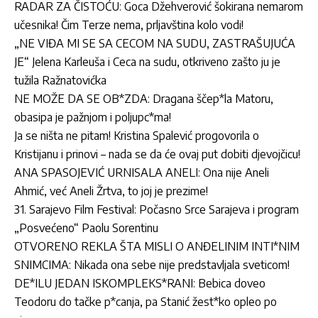
RADAR ZA ČISTOĆU: Goca Džehverović šokirana nemarom
učesnika! Čim Terze nema, prljavština kolo vodi!
„NE VIĐA MI SE SA CECOM NA SUDU, ZASTRAŠUJUĆA
JE“ Jelena Karleuša i Ceca na sudu, otkriveno zašto ju je
tužila Ražnatovićka
NE MOŽE DA SE OB*ZDA: Dragana ščep*la Matoru,
obasipa je pažnjom i poljupc*ma!
Ja se ništa ne pitam! Kristina Spalević progovorila o
Kristijanu i prinovi – nada se da će ovaj put dobiti djevojčicu!
ANA SPASOJEVIĆ URNISALA ANELI: Ona nije Aneli
Ahmić, već Aneli Žrtva, to joj je prezime!
31. Sarajevo Film Festival: Počasno Srce Sarajeva i program
„Posvećeno“ Paolu Sorentinu
OTVORENO REKLA ŠTA MISLI O ANĐELINIM INTI*NIM
SNIMCIMA: Nikada ona sebe nije predstavljala sveticom!
DE*ILU JEDAN ISKOMPLEKS*RANI: Bebica doveo
Teodoru do tačke p*canja, pa Stanić žest*ko opleo po