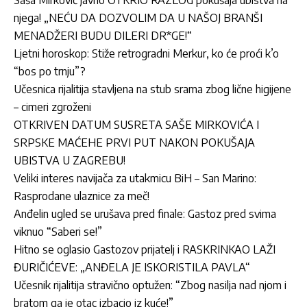
Saša Mirković javno OTKRIO RAZLOG pokušaja ubistva na
njega! „NEĆU DA DOZVOLIM DA U NAŠOJ BRANŠI
MENADŽERI BUDU DILERI DR*GE!“
Ljetni horoskop: Stiže retrogradni Merkur, ko će proći k’o
“bos po trnju”?
Učesnica rijalitija stavljena na stub srama zbog lične higijene
– cimeri zgroženi
OTKRIVEN DATUM SUSRETA SAŠE MIRKOVIĆA I
SRPSKE MAĆEHE PRVI PUT NAKON POKUŠAJA
UBISTVA U ZAGREBU!
Veliki interes navijača za utakmicu BiH – San Marino:
Rasprodane ulaznice za meč!
Anđelin ugled se urušava pred finale: Gastoz pred svima
viknuo “Saberi se!”
Hitno se oglasio Gastozov prijatelj i RASKRINKAO LAŽI
ĐURIČIĆEVE: „ANĐELA JE ISKORISTILA PAVLA“
Učesnik rijalitija stravično optužen: “Zbog nasilja nad njom i
bratom ga je otac izbacio iz kuće!”