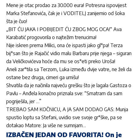
Mene je otac prodao za 30.000 eura! Potresna ispovijest
Marka Stefanovića, čak je i VODITELJ zanijemio od šoka
šta je čuo!
„BIT ĆU JAKA I POBIJEDIT ĆU ZBOG MOG OCA!“ Ava
Karabatić progovorila o najtežim trenucima!
Nije iskren prema Milici, ona će ispasti jako gl*pa! Terza
bij*san što je Rajačić vidio malu Barbaru prije njega – siguran
da Veličkovićeva hoće da mu se os*eti preko Uroša!
Aneli zar*tila sa Terzom, Luka između dvije vatre, ne želi da
ostane bez druga, cimeri ga urnišu!
Shvatila da je načinila najveću grešku što je lagala Gastoza o
Pavlu – Anđela konačno priznala sve: “Smatram da sam
pogriješila, jer …”
TREBAO SAM KOČNICU, A JA SAM DODAO GAS: Munja
spustio loptu sa Stefani, uvidio sve svoje gr*ške, pa se
dotakao Matore: Ja više ne sumnjam…
IZBAČEN JEDAN OD FAVORITA! On je