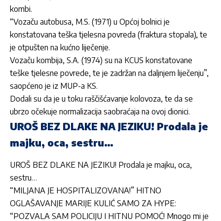
kombi.
“Vozaču autobusa, M.S. (1971) u Općoj bolnici je
konstatovana teška tjelesna povreda (fraktura stopala), te
je otpušten na kućno liječenje.
Vozaču kombija, S.A. (1974) su na KCUS konstatovane
teške tjelesne povrede, te je zadržan na daljnjem liječenju”,
saopćeno je iz
MUP-a KS.
Dodali su da je u toku raščišćavanje kolovoza, te da se
ubrzo očekuje normalizacija saobraćaja na ovoj dionici.
UROŠ BEZ DLAKE NA JEZIKU! Prodala je
majku, oca, sestru…
UROŠ BEZ DLAKE NA JEZIKU! Prodala je majku, oca,
sestru…
“MILJANA JE HOSPITALIZOVANA!” HITNO
OGLAŠAVANJE MARIJE KULIĆ SAMO ZA HYPE:
“POZVALA SAM POLICIJU I HITNU POMOĆ! Mnogo mi je