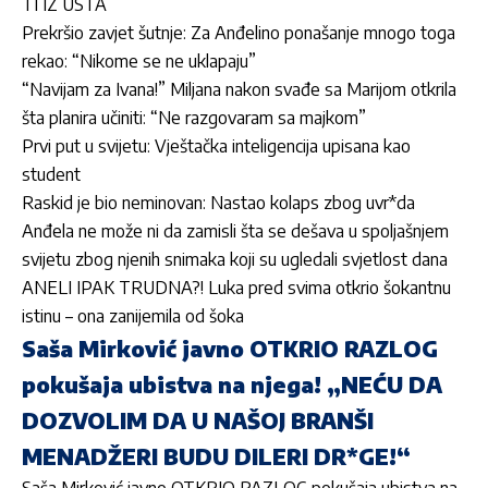
TI IZ USTA
Prekršio zavjet šutnje: Za Anđelino ponašanje mnogo toga
rekao: “Nikome se ne uklapaju”
“Navijam za Ivana!” Miljana nakon svađe sa Marijom otkrila
šta planira učiniti: “Ne razgovaram sa majkom”
Prvi put u svijetu: Vještačka inteligencija upisana kao
student
Raskid je bio neminovan: Nastao kolaps zbog uvr*da
Anđela ne može ni da zamisli šta se dešava u spoljašnjem
svijetu zbog njenih snimaka koji su ugledali svjetlost dana
ANELI IPAK TRUDNA?! Luka pred svima otkrio šokantnu
istinu – ona zanijemila od šoka
Saša Mirković javno OTKRIO RAZLOG
pokušaja ubistva na njega! „NEĆU DA
DOZVOLIM DA U NAŠOJ BRANŠI
MENADŽERI BUDU DILERI DR*GE!“