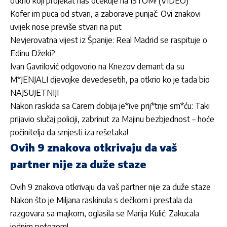
otkrio koji projekat nas očekuje na ISTOM! (VIDEO)
Kofer im puca od stvari, a zaborave punjač: Ovi znakovi
uvijek nose previše stvari na put
Nevjerovatna vijest iz Španije: Real Madrid se raspituje o
Edinu Džeki?
Ivan Gavrilović odgovorio na Knezov demant da su
M*JENJALI djevojke devedesetih, pa otkrio ko je tada bio
NAJSUJETNIJI
Nakon raskida sa Carem dobija je*ive prij*tnje sm*ću: Taki
prijavio slučaj policiji, zabrinut za Majinu bezbjednost – hoće
počinitelja da smjesti iza rešetaka!
Ovih 9 znakova otkrivaju da vaš
partner nije za duže staze
Ovih 9 znakova otkrivaju da vaš partner nije za duže staze
Nakon što je Miljana raskinula s dečkom i prestala da
razgovara sa majkom, oglasila se Marija Kulić: Zakucala
jednim potezom!