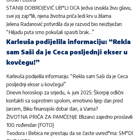
STANIJI DOBROJEVIĆ UB*LI OCA Jedva izvukla živu glavu,
sve joj zap*lili, njena životna priča ledi krv u žilama
Jelena Radanović potvrdila da je razvod bio neizbježan:
“Hiljadu puta smo pokušali spasiti brak…”
Karleuša podijelila informaciju: “Rekla
sam Saši da je Ceca posljednji ekser u
kovčegu!”
Karleuša podijelila informaciju: “Rekla sam Saši da je Ceca
posljednji ekser u kovčegu!”
Dnevni horoskop za srijedu, 4. juni 2025: Škorpiji odlični
kontakti sa suprotnim spolom, emotivno lijep dan pred
Jarcem, Biku finansijski dobar dan, a Vama?
ŽIVOTNA PRIČA ZA PAMĆENJE Blizanci zajedno proslavili
100. rođendan (FOTO)
Teodora i Bebica ne prestaju da se časte uvred*ma: SM*DI