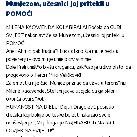
Munjezom, učesnici joj pritekli u
POMOĆ!
MILENA KAČAVENDA KOLABIRALA! Počela da GUBI
SVIJEST nakon sv*đe sa Munjezom, učesnici joj pritekli u
POMOĆ!
Aneli Ahmić ipak trudna?! Luka otkrio šta mu je rekla u
povjerenju – ovo mu je unijelo crv sumnje!
Đole Kralj uništ*o bivšu drugaricu, zak*cao je u živo blato, pa
progovorio o Terzi i Milici Veličković!
Za empatiju nije čuo: Munjez priznao da uživa u teroris*nju
Milene Kačavende, Stefani jedva uspjela da ga skloni i
okonča ovaj s*kob!
HUMANOST NA DJELU! Dejan Dragojević posjetio
dječaka koji boluje od teške bolesti, iskazao svoje
oduševljenje: „Moj drugar je NAJHRABRIJI i NAJJAČI
ČOVJEK NA SVIJETU!“