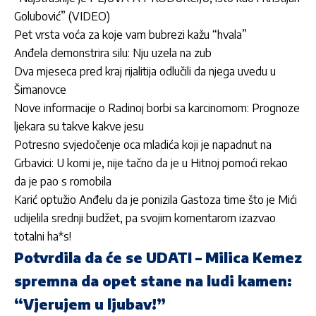
Golubović” (VIDEO)
Pet vrsta voća za koje vam bubrezi kažu “hvala”
Anđela demonstrira silu: Nju uzela na zub
Dva mjeseca pred kraj rijalitija odlučili da njega uvedu u
Šimanovce
Nove informacije o Radinoj borbi sa karcinomom: Prognoze
ljekara su takve kakve jesu
Potresno svjedočenje oca mladića koji je napadnut na
Grbavici: U komi je, nije tačno da je u Hitnoj pomoći rekao
da je pao s romobila
Karić optužio Anđelu da je ponizila Gastoza time što je Mići
udijelila srednji budžet, pa svojim komentarom izazvao
totalni ha*s!
Potvrdila da će se UDATI – Milica Kemez
spremna da opet stane na ludi kamen:
“Vjerujem u ljubav!”