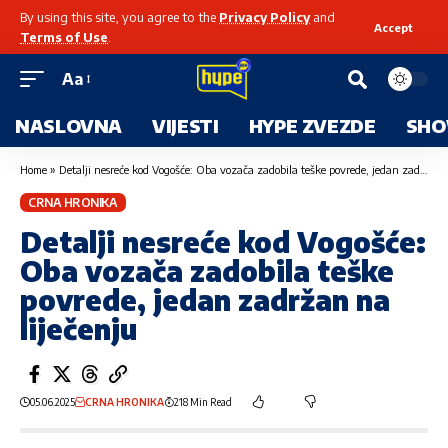
By using this site, you agree to the
Privacy Policy
and
Accept
Terms of Use
.
Aa
NASLOVNA
VIJESTI
HYPE ZVEZDE
SHO
Home
»
Detalji nesreće kod Vogošće: Oba vozača zadobila teške povrede, jedan zadržan na liječenju
CRNA HRONIKA
Detalji nesreće kod Vogošće:
Oba vozača zadobila teške
povrede, jedan zadržan na
liječenju
05.06.2025
CRNA HRONIKA
218 Min Read