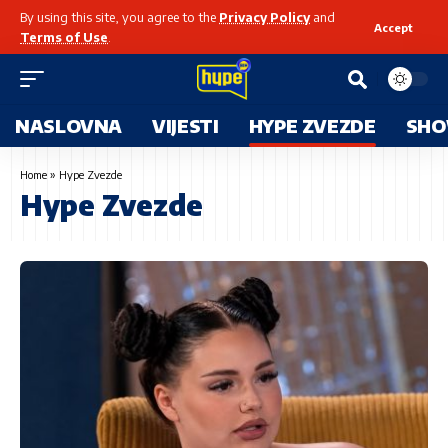
By using this site, you agree to the
Privacy Policy
and
Accept
Terms of Use
.
NASLOVNA
VIJESTI
HYPE ZVEZDE
SHO
Home
»
Hype Zvezde
Hype Zvezde