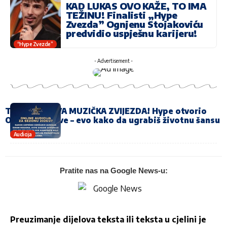
KAD LUKAS OVO KAŽE, TO IMA
TEŽINU! Finalisti „Hype
Zvezda” Ognjenu Stojakoviću
predvidio uspješnu karijeru!
“Hype Zvezde”
- Advertisement -
TRAŽI SE NOVA MUZIČKA ZVIJEZDA! Hype otvorio
ONLINE prijave – evo kako da ugrabiš životnu šansu
Audicija
Pratite nas na Google News-u:
Preuzimanje dijelova teksta ili teksta u cjelini je