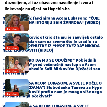
dozvoljeno, ali uz obavezno navođenje izvora i
linkovanja na vijest na
Hypebih.ba
Nevena Nikolić fascinirana Acom Lukasom: “ČUJE
SVAKI TON I ZNA ISTORIJU SVIH ŽANROVA“ (VIDEO)
Aca Lukas
Ognjen Stojaković otkrio šta mu je zauvijek ostalo
u srcu: “Zahvalan sam na svemu što je uradio za
nas…” OVE TRENUTKE IZ “HYPE ZVEZDA” NIKADA
Aca Lukas
NEĆE ZABORAVITI (VIDEO)
“NE ZNAM KAKO DA MU SE ODUŽIM!“ Pobjednik
“Hype Zvezda“ pred večerašnji nastup sa Acom
Lukasom se zahvalio Saši Mirkoviću: Dječački san
Aca Lukas
se ostvaruje
SUTRA PJEVA SA ACOM LUKASOM, A SVE JE POČELO
U “HYPE ZVEZDAMA”! Slobodanka Taneva za Hype
TV: “Saša Mirković pružio nam je mnogo više nego
Aca Lukas
što smo mogli očekivati“
VEČERAS PJEVA SA ACOM LUKASOM, A SVE JE