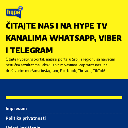
ČITAJTE NAS I NA HYPE TV
KANALIMA WHATSAPP, VIBER
I TELEGRAM
Čitajte Hypetv.rs portal, najbrži portal u Srbiji i regionu sa najvećim
rastućim rezultatima i ekskluzivnim vestima. Zapratite nas i na
društvenim mrežama Instagram, Facebook, Threads, TikTok!
Impresum
Politika privatnosti
Uslovi korištenja