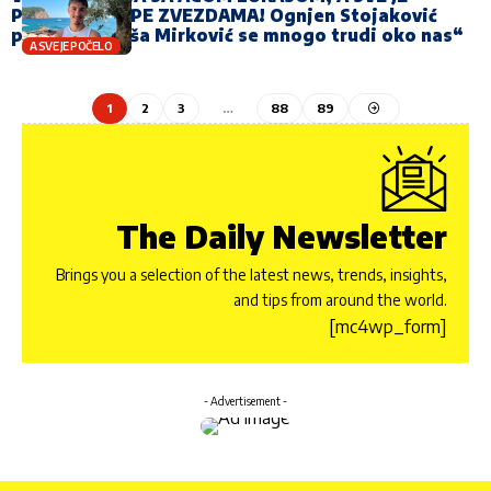
POČELO U HYPE ZVEZDAMA! Ognjen Stojaković
priznaje: „Saša Mirković se mnogo trudi oko nas“
A SVE JE POČELO
1
2
3
…
88
89
The Daily Newsletter
Brings you a selection of the latest news, trends, insights,
and tips from around the world.
[mc4wp_form]
- Advertisement -