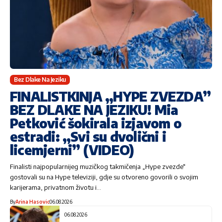
Bez Dlake Na Jeziku
FINALISTKINJA „HYPE ZVEZDA”
BEZ DLAKE NA JEZIKU! Mia
Petković šokirala izjavom o
estradi: „Svi su dvolični i
licemjerni” (VIDEO)
Finalisti najpopularnijeg muzičkog takmičenja „Hype zvezde“
gostovali su na Hype televiziji, gdje su otvoreno govorili o svojim
karijerama, privatnom životu i…
By
Arina Hasovic
06.08.2026
06.08.2026