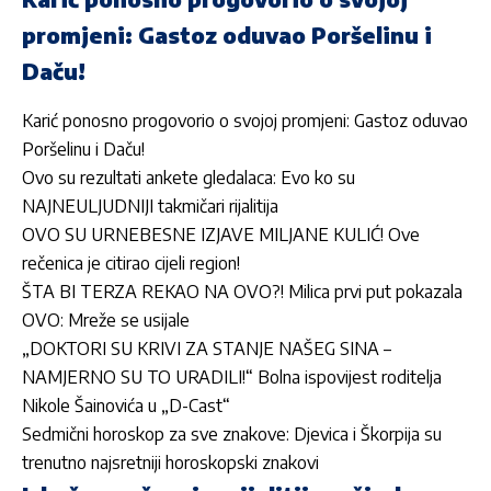
promjeni: Gastoz oduvao Poršelinu i
Daču!
Karić ponosno progovorio o svojoj promjeni: Gastoz oduvao
Poršelinu i Daču!
Ovo su rezultati ankete gledalaca: Evo ko su
NAJNEULJUDNIJI takmičari rijalitija
OVO SU URNEBESNE IZJAVE MILJANE KULIĆ! Ove
rečenica je citirao cijeli region!
ŠTA BI TERZA REKAO NA OVO?! Milica prvi put pokazala
OVO: Mreže se usijale
„DOKTORI SU KRIVI ZA STANJE NAŠEG SINA –
NAMJERNO SU TO URADILI!“ Bolna ispovijest roditelja
Nikole Šainovića u „D-Cast“
Sedmični horoskop za sve znakove: Djevica i Škorpija su
trenutno najsretniji horoskopski znakovi