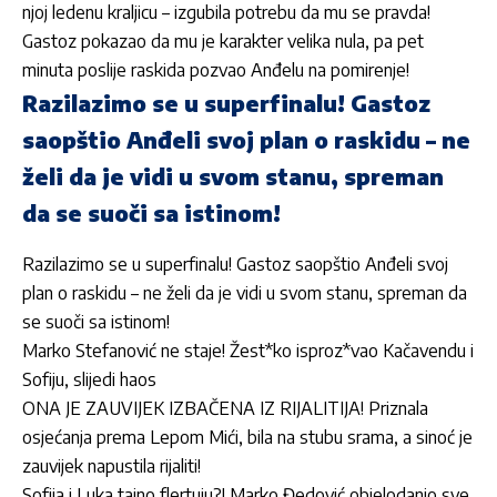
njoj ledenu kraljicu – izgubila potrebu da mu se pravda!
Gastoz pokazao da mu je karakter velika nula, pa pet
minuta poslije raskida pozvao Anđelu na pomirenje!
Razilazimo se u superfinalu! Gastoz
saopštio Anđeli svoj plan o raskidu – ne
želi da je vidi u svom stanu, spreman
da se suoči sa istinom!
Razilazimo se u superfinalu! Gastoz saopštio Anđeli svoj
plan o raskidu – ne želi da je vidi u svom stanu, spreman da
se suoči sa istinom!
Marko Stefanović ne staje! Žest*ko isproz*vao Kačavendu i
Sofiju, slijedi haos
ONA JE ZAUVIJEK IZBAČENA IZ RIJALITIJA! Priznala
osjećanja prema Lepom Mići, bila na stubu srama, a sinoć je
zauvijek napustila rijaliti!
Sofija i Luka tajno flertuju?! Marko Đedović objelodanio sve