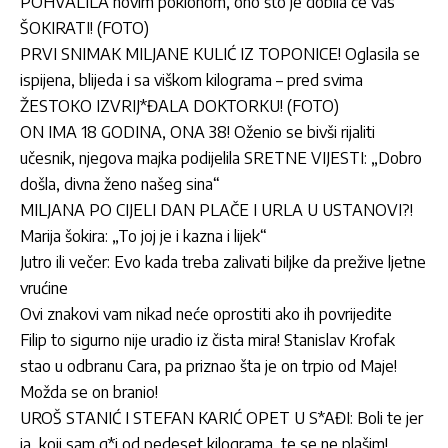
POHVALILA novim poklonom, ono što je dobila će vas
ŠOKIRATI! (FOTO)
PRVI SNIMAK MILJANE KULIĆ IZ TOPONICE! Oglasila se
ispijena, blijeda i sa viškom kilograma – pred svima
ŽESTOKO IZVRIJ*ĐALA DOKTORKU! (FOTO)
ON IMA 18 GODINA, ONA 38! Oženio se bivši rijaliti
učesnik, njegova majka podijelila SRETNE VIJESTI: „Dobro
došla, divna ženo našeg sina“
MILJANA PO CIJELI DAN PLAČE I URLA U USTANOVI?!
Marija šokira: „To joj je i kazna i lijek“
Jutro ili večer: Evo kada treba zalivati biljke da prežive ljetne
vrućine
Ovi znakovi vam nikad neće oprostiti ako ih povrijedite
Filip to sigurno nije uradio iz čista mira! Stanislav Krofak
stao u odbranu Cara, pa priznao šta je on trpio od Maje!
Možda se on branio!
UROŠ STANIĆ I STEFAN KARIĆ OPET U S*AĐI: Boli te jer
ja, koji sam g*j od pedeset kilograma, te se ne plašim!