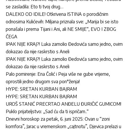
se zasladila: Eto ti tvoj drug…
DALEKO OD IDILE! Otkrivena ISTINA o porodičnim
odnosima Kulićevih: Miljana priznala sve: „Marija bi se isto
ponašala i prema Tijani i Ani, ali NE SMIJE“, EVO I ZBOG
ČEGA
IPAK NIJE KRAJ?! Luka zamolio Đedovića samo jedno, ovim
dokazao da nije raskrstio s Aneli
IPAK NIJE KRAJ?! Luka zamolio Đedovića samo jedno, ovim
dokazao da nije raskrstio s Aneli
Palo pomirenje: Ena Čolić i Peja više ne gube vrijeme,
oprostili jedno drugom sva pon*ženja!
HYPE: SRETAN KURBAN BAJRAM
HYPE: SRETAN KURBAN BAJRAM
UROŠ STANIĆ PRECRTAO ANĐELU ĐURIČIĆ GUMICOM!
Puklo prijateljstvo: „Sad ću da ti ispričam..“
Dnevni horoskop za petak, 6. juni 2025: Ovan u “zoni
komfora”, Jarac u vremenskom „cajtnotu”, Djevica prelazi u