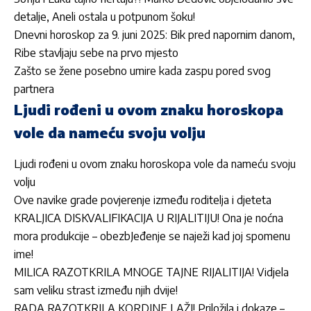
detalje, Aneli ostala u potpunom šoku!
Dnevni horoskop za 9. juni 2025: Bik pred napornim danom,
Ribe stavljaju sebe na prvo mjesto
Zašto se žene posebno umire kada zaspu pored svog
partnera
Ljudi rođeni u ovom znaku horoskopa
vole da nameću svoju volju
Ljudi rođeni u ovom znaku horoskopa vole da nameću svoju
volju
Ove navike grade povjerenje između roditelja i djeteta
KRALJICA DISKVALIFIKACIJA U RIJALITIJU! Ona je noćna
mora produkcije – obezbJeđenje se naježi kad joj spomenu
ime!
MILICA RAZOTKRILA MNOGE TAJNE RIJALITIJA! Vidjela
sam veliku strast između njih dvije!
RADA RAZOTKRILA KORDINE LAŽI! Priložila i dokaze –