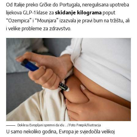
Od Italije preko Grčke do Portugala, neregulisana upotreba
lijekova GLP-1 klase za
skidanje kilograma
poput
“Ozempica” i “Mounjara” izazvala je pravi bum na tržištu, ali
i velike probleme za zdravstvo.
Dokle su Evropljani spremni da idu … / Foto: Freepik/Ilustracija
U samo nekoliko godina, Evropa je svjedočila velikoj