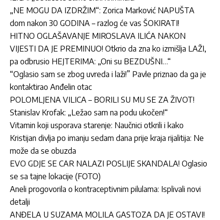
„NE MOGU DA IZDRŽIM“: Zorica Marković NAPUŠTA
dom nakon 30 GODINA – razlog će vas ŠOKIRATI!
HITNO OGLAŠAVANJE MIROSLAVA ILIĆA NAKON
VIJESTI DA JE PREMINUO! Otkrio da zna ko izmišlja LAŽI,
pa odbrusio HEJTERIMA: „Oni su BEZDUŠNI…“
“Oglasio sam se zbog uvreda i laži!” Pavle priznao da ga je
kontaktirao Anđelin otac
POLOMLJENA VILICA – BORILI SU MU SE ZA ŽIVOT!
Stanislav Krofak: „Ležao sam na podu ukočen!“
Vitamin koji usporava starenje: Naučnici otkrili i kako
Kristijan divlja po imanju sedam dana prije kraja rijalitija: Ne
može da se obuzda
EVO GDJE SE CAR NALAZI POSLIJE SKANDALA! Oglasio
se sa tajne lokacije (FOTO)
Aneli progovorila o kontraceptivnim pilulama: Isplivali novi
detalji
ANĐELA U SUZAMA MOLILA GASTOZA DA JE OSTAVI!