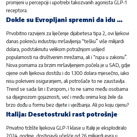
promjeni u percepciji i upotrebi takozvanih agonista GLP-1
receptora.
Dokle su Evropljani spremni da idu …
Prvobitno razvijeni za liječenje dijabetesa tipa 2, ovi lijekovi
danas pokreću industriju mršavljenja “tešku” više milijardi
dolara, podstaknutu velikom potražnjom uslijed
popularnosti na društvenim mrežama, ali i “rupa u zakonu”.
Nova pomama za brzim mršavljenjem počela je u SAD, gdje
cijene ovih lijekova dostižu i do 1.300 dolara mjesečno, iako
nisu pokriveni osiguranjem, ali potrošače to ne zaustavlja.
Trend se sada širi i Evropom, i to ne samo među osobama
sa dijagnozom gojaznosti, već i među onima koji žele da
brzo dođu u formu bez dijete i vježbanja. Ali po koju cijenu?
Italija: Desetostruki rast potrošnje
Privatno tržište lijekova GLP-1 klase u Italiji je eksplodiralo
2024. godine, dostigavši učešće od 26 milijardi evra u