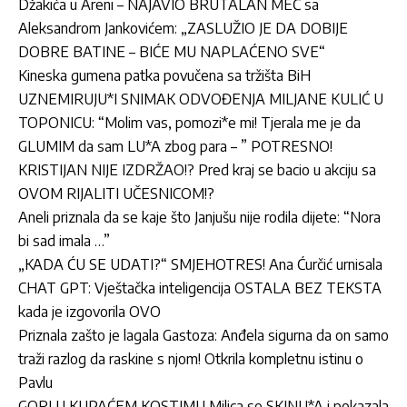
Džakića u Areni – NAJAVIO BRUTALAN MEČ sa
Aleksandrom Jankovićem: „ZASLUŽIO JE DA DOBIJE
DOBRE BATINE – BIĆE MU NAPLAĆENO SVE“
Kineska gumena patka povučena sa tržišta BiH
UZNEMIRUJU*I SNIMAK ODVOĐENJA MILJANE KULIĆ U
TOPONICU: “Molim vas, pomozi*e mi! Tjerala me je da
GLUMIM da sam LU*A zbog para – ” POTRESNO!
KRISTIJAN NIJE IZDRŽAO!? Pred kraj se bacio u akciju sa
OVOM RIJALITI UČESNICOM!?
Aneli priznala da se kaje što Janjušu nije rodila dijete: “Nora
bi sad imala …”
„KADA ĆU SE UDATI?“ SMJEHOTRES! Ana Ćurčić urnisala
CHAT GPT: Vještačka inteligencija OSTALA BEZ TEKSTA
kada je izgovorila OVO
Priznala zašto je lagala Gastoza: Anđela sigurna da on samo
traži razlog da raskine s njom! Otkrila kompletnu istinu o
Pavlu
GORI U KUPAĆEM KOSTIMU Milica se SKINU*A i pokazala