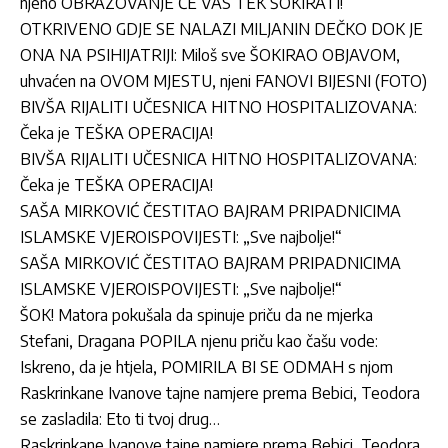
njeno OBRAZOVANJE ĆE VAS TEK ŠOKIRATI!
OTKRIVENO GDJE SE NALAZI MILJANIN DEČKO DOK JE
ONA NA PSIHIJATRIJI: Miloš sve ŠOKIRAO OBJAVOM,
uhvaćen na OVOM MJESTU, njeni FANOVI BIJESNI (FOTO)
BIVŠA RIJALITI UČESNICA HITNO HOSPITALIZOVANA:
Čeka je TEŠKA OPERACIJA!
BIVŠA RIJALITI UČESNICA HITNO HOSPITALIZOVANA:
Čeka je TEŠKA OPERACIJA!
SAŠA MIRKOVIĆ ČESTITAO BAJRAM PRIPADNICIMA
ISLAMSKE VJEROISPOVIJESTI: „Sve najbolje!“
SAŠA MIRKOVIĆ ČESTITAO BAJRAM PRIPADNICIMA
ISLAMSKE VJEROISPOVIJESTI: „Sve najbolje!“
ŠOK! Matora pokušala da spinuje priču da ne mjerka
Stefani, Dragana POPILA njenu priču kao čašu vode:
Iskreno, da je htjela, POMIRILA BI SE ODMAH s njom
Raskrinkane Ivanove tajne namjere prema Bebici, Teodora
se zasladila: Eto ti tvoj drug…
Raskrinkane Ivanove tajne namjere prema Bebici, Teodora