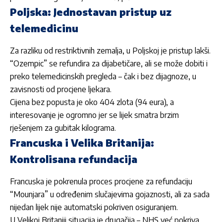
Poljska: Jednostavan pristup uz
telemedicinu
Za razliku od restriktivnih zemalja, u Poljskoj je pristup lakši.
“Ozempic” se refundira za dijabetičare, ali se može dobiti i
preko telemedicinskih pregleda – čak i bez dijagnoze, u
zavisnosti od procjene ljekara.
Cijena bez popusta je oko 404 zlota (94 eura), a
interesovanje je ogromno jer se lijek smatra brzim
rješenjem za gubitak kilograma.
Francuska i Velika Britanija:
Kontrolisana refundacija
Francuska je pokrenula proces procjene za refundaciju
“Mounjara” u određenim slučajevima gojaznosti, ali za sada
nijedan lijek nije automatski pokriven osiguranjem.
U Velikoj Britaniji situacija je drugačija – NHS već pokriva