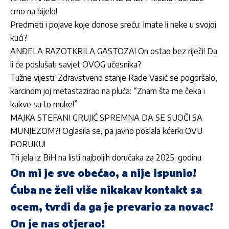
crno na bijelo!
Predmeti i pojave koje donose sreću: Imate li neke u svojoj
kući?
ANĐELA RAZOTKRILA GASTOZA! On ostao bez riječi! Da
li će poslušati savjet OVOG učesnika?
Tužne vijesti: Zdravstveno stanje Rade Vasić se pogoršalo,
karcinom joj metastazirao na pluća: “Znam šta me čeka i
kakve su to muke!”
MAJKA STEFANI GRUJIĆ SPREMNA DA SE SUOČI SA
MUNJEZOM?! Oglasila se, pa javno poslala kćerki OVU
PORUKU!
Tri jela iz BiH na listi najboljih doručaka za 2025. godinu
On mi je sve obećao, a nije ispunio!
Ćuba ne želi više nikakav kontakt sa
ocem, tvrdi da ga je prevario za novac!
On je nas otjerao!