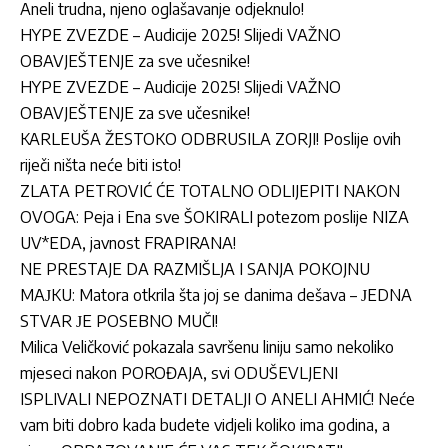
Aneli trudna, njeno oglašavanje odjeknulo!
HYPE ZVEZDE – Audicije 2025! Slijedi VAŽNO
OBAVJEŠTENJE za sve učesnike!
HYPE ZVEZDE – Audicije 2025! Slijedi VAŽNO
OBAVJEŠTENJE za sve učesnike!
KARLEUŠA ŽESTOKO ODBRUSILA ZORJI! Poslije ovih
riječi ništa neće biti isto!
ZLATA PETROVIĆ ĆE TOTALNO ODLIJEPITI NAKON
OVOGA: Peja i Ena sve ŠOKIRALI potezom poslije NIZA
UV*EDA, javnost FRAPIRANA!
NE PRESTAJE DA RAZMIŠLJA I SANJA POKOJNU
MAЈKU: Matora otkrila šta joj se danima dešava – ЈEDNA
STVAR ЈE POSEBNO MUČI!
Milica Veličković pokazala savršenu liniju samo nekoliko
mjeseci nakon POROĐAJA, svi ODUŠEVLJENI
ISPLIVALI NEPOZNATI DETALJI O ANELI AHMIĆ! Neće
vam biti dobro kada budete vidjeli koliko ima godina, a