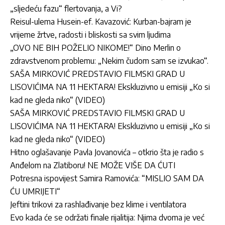
„sljedeću fazu“ flertovanja, a Vi?
Reisul-ulema Husein-ef. Kavazović: Kurban-bajram je
vrijeme žrtve, radosti i bliskosti sa svim ljudima
„OVO NE BIH POŽELIO NIKOME!“ Dino Merlin o
zdravstvenom problemu: „Nekim čudom sam se izvukao“.
SAŠA MIRKOVIĆ PREDSTAVIO FILMSKI GRAD U
LISOVIĆIMA NA 11 HEKTARA! Ekskluzivno u emisiji „Ko si
kad ne gleda niko“ (VIDEO)
SAŠA MIRKOVIĆ PREDSTAVIO FILMSKI GRAD U
LISOVIĆIMA NA 11 HEKTARA! Ekskluzivno u emisiji „Ko si
kad ne gleda niko“ (VIDEO)
Hitno oglašavanje Pavla Jovanovića – otkrio šta je radio s
Anđelom na Zlatiboru! NE MOŽE VIŠE DA ĆUTI
Potresna ispovijest Samira Ramovića: “MISLIO SAM DA
ĆU UMRIJETI“
Jeftini trikovi za rashlađivanje bez klime i ventilatora
Evo kada će se održati finale rijalitija: Njima dvoma je već