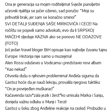
Ona je generacija sa mojim roditeljima! Svježe punoljetni
učesnik rijalitija se jučer oženio, sad poručio: “Moji su
prihvatili brak, jer sam se konačno smirio!”
SVI DETALJI SUĐENJA SAŠE MIRKOVIĆA I CECE! Na
ročištu se pojavili samo advokati, evo da li SRPSKOJ
MAĆEHI sljeduje KAZNA ako se ponovo NE ODAZOVE
(FOTO)
Još jedan travel bloger BiH opisuje kao najbolje čuvanu tajnu
Evrope: Historija nije samo u muzejima!
Alen Rossi oduševio u Vodicama i predstavio novi album
“Kao nekad”
Otvorila dušu o njihovim problemima! Anđela sigurna da
Gastoz hoće da je nauči lekciju, provalila njegovu taktiku:
“On je povrijeđen muškarac!”
Kačavenda razv*zala jezik i žest*ko urnisala Marka i Sanju,
donijela važnu odluku o Munji i Terzi!
Gastoz u šoku zbog Anđeline reakcije na raskid: Probudio u