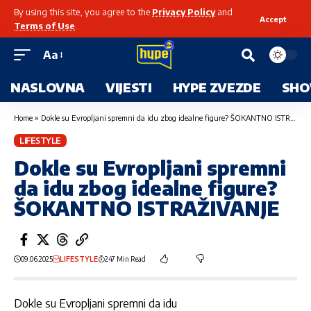
By using this site, you agree to the
Privacy Policy
and
Accept
Terms of Use
.
Aa
NASLOVNA
VIJESTI
HYPE ZVEZDE
SHO
Home
»
Dokle su Evropljani spremni da idu zbog idealne figure? ŠOKANTNO ISTRAŽIVANJE
LIFESTYLE
Dokle su Evropljani spremni
da idu zbog idealne figure?
ŠOKANTNO ISTRAŽIVANJE
09.06.2025
LIFESTYLE
247 Min Read
Dokle su Evropljani spremni da idu