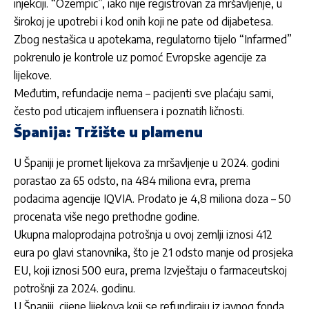
injekciji. “Ozempic”, iako nije registrovan za mršavljenje, u
širokoj je upotrebi i kod onih koji ne pate od dijabetesa.
Zbog nestašica u apotekama, regulatorno tijelo “Infarmed”
pokrenulo je kontrole uz pomoć Evropske agencije za
lijekove.
Međutim, refundacije nema – pacijenti sve plaćaju sami,
često pod uticajem influensera i poznatih ličnosti.
Španija: Tržište u plamenu
U Španiji je promet lijekova za mršavljenje u 2024. godini
porastao za 65 odsto, na 484 miliona evra, prema
podacima agencije IQVIA. Prodato je 4,8 miliona doza – 50
procenata više nego prethodne godine.
Ukupna maloprodajna potrošnja u ovoj zemlji iznosi 412
eura po glavi stanovnika, što je 21 odsto manje od prosjeka
EU, koji iznosi 500 eura, prema Izvještaju o farmaceutskoj
potrošnji za 2024. godinu.
U Španiji, cijene lijekova koji se refundiraju iz javnog fonda