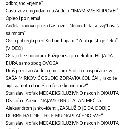
odbrojano vrijeme?
Gastozov drug udario na Anđelu: “IMAM SVE KLIPOVE!”
Opleo i po njemu!
Anđela ponovo prijeti Gastozu: „Nemoj ti da se zaj*bavaš
sa mnom“
Ovca pobjegla pred Kurban-bajram: “Znala je šta je čeka”
(VIDEO)
Ostaju bez honorara: Kažnjeni sa po nekoliko HILJADA
EURA samo zbog OVOGA
Uroš precrtao Anđelu gumicom: Sad ću da ispričam sve …
SAŠA MIRKOVIĆ OSUDIO ZDRAVKA ČOLIĆA! „Kako te
nije sramota da ideš na fešte kriminalaca!“
Stanislav Krofak MEGAEKSKLUZIVNO nakon NOKAUTA
Džakića u Areni – NAJAVIO BRUTALAN MEČ sa
Aleksandrom Jankovićem: „ZASLUŽIO JE DA DOBIJE
DOBRE BATINE – BIĆE MU NAPLAĆENO SVE“
Stanislav Krofak MEGAEKSKLUZIVNO nakon NOKAUTA