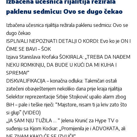
Izbačena učesnica rijalitija režirala
paklenu sedmicu: Ovo se dugo čekao
Izbačena učesnica rijalitija režirala paklenu sedmicu: Ovo se
dugo čekao
ISPLIVALI NEPOZNATI DETALJI O KORDI: Evo ko je ON I
ČIME SE BAVI – ŠOK
Izjava Stanislava Krofaka ŠOKIRALA: „TREBA DA NAĐEM
NEKU ROMKINJU, DA BUDE U KUĆI DA MI KUHA I
SPREMA!“
DISKVALIFIKACIJA – konačna odluka: Takmičari ostali
zatečeni obavještenjem nekoliko dana prije kraja rijalitija
Selektor reprezentacije Srbije Stojković upalio alarm zbog
BiH – pale i teške riječi: “Majstore, nisam ti ja kriv zato što
si glup” (VIDEO)
„JA SAM NJU TUŽILA … “ Jelena Krunić za Hype TV o
suđenju sa Kijom Kockar: „Promijenila je i ADVOKATA, ali
NE ZNAM KAKO ĆE SE IZVUČI!“