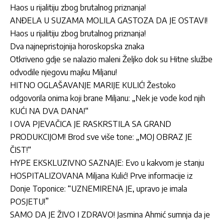
Haos u rijalitiju zbog brutalnog priznanja!
ANĐELA U SUZAMA MOLILA GASTOZA DA JE OSTAVI!
Haos u rijalitiju zbog brutalnog priznanja!
Dva najnepristojnija horoskopska znaka
Otkriveno gdje se nalazio maleni Željko dok su Hitne službe
odvodile njegovu majku Miljanu!
HITNO OGLAŠAVANJE MARIJE KULIĆ! Žestoko
odgovorila onima koji brane Miljanu: „Nek je vode kod njih
KUĆI NA DVA DANA!“
I OVA PJEVAČICA JE RASKRSTILA SA GRAND
PRODUKCIJOM! Brod sve više tone: „MOJ OBRAZ JE
ČIST!“
HYPE EKSKLUZIVNO SAZNAJE: Evo u kakvom je stanju
HOSPITALIZOVANA Miljana Kulić! Prve informacije iz
Donje Toponice: “UZNEMIRENA JE, upravo je imala
POSJETU!”
SAMO DA JE ŽIVO I ZDRAVO! Jasmina Ahmić sumnja da je