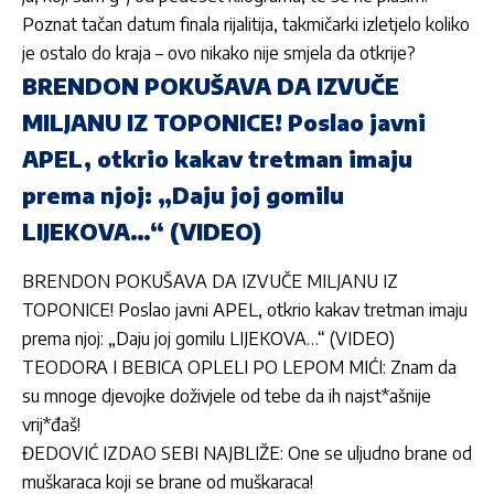
Poznat tačan datum finala rijalitija, takmičarki izletjelo koliko
je ostalo do kraja – ovo nikako nije smjela da otkrije?
BRENDON POKUŠAVA DA IZVUČE
MILJANU IZ TOPONICE! Poslao javni
APEL, otkrio kakav tretman imaju
prema njoj: „Daju joj gomilu
LIJEKOVA…“ (VIDEO)
BRENDON POKUŠAVA DA IZVUČE MILJANU IZ
TOPONICE! Poslao javni APEL, otkrio kakav tretman imaju
prema njoj: „Daju joj gomilu LIJEKOVA…“ (VIDEO)
TEODORA I BEBICA OPLELI PO LEPOM MIĆI: Znam da
su mnoge djevojke doživjele od tebe da ih najst*ašnije
vrij*đaš!
ĐEDOVIĆ IZDAO SEBI NAJBLIŽE: One se uljudno brane od
muškaraca koji se brane od muškaraca!