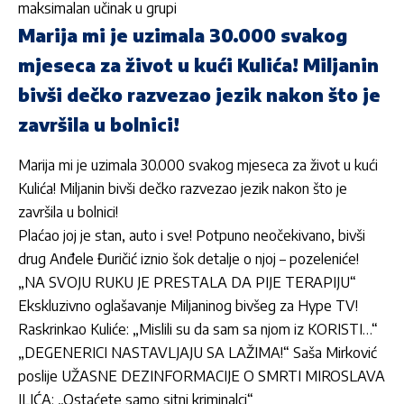
maksimalan učinak u grupi
Marija mi je uzimala 30.000 svakog
mjeseca za život u kući Kulića! Miljanin
bivši dečko razvezao jezik nakon što je
završila u bolnici!
Marija mi je uzimala 30.000 svakog mjeseca za život u kući
Kulića! Miljanin bivši dečko razvezao jezik nakon što je
završila u bolnici!
Plaćao joj je stan, auto i sve! Potpuno neočekivano, bivši
drug Anđele Đuričić iznio šok detalje o njoj – pozeleniće!
„NA SVOJU RUKU JE PRESTALA DA PIJE TERAPIJU“
Ekskluzivno oglašavanje Miljaninog bivšeg za Hype TV!
Raskrinkao Kuliće: „Mislili su da sam sa njom iz KORISTI…“
„DEGENERICI NASTAVLJAJU SA LAŽIMA!“ Saša Mirković
poslije UŽASNE DEZINFORMACIJE O SMRTI MIROSLAVA
ILIĆA: „Ostaćete samo sitni kriminalci“