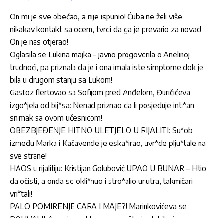
On mi je sve obećao, a nije ispunio! Ćuba ne želi više
nikakav kontakt sa ocem, tvrdi da ga je prevario za novac!
On je nas otjerao!
Oglasila se Lukina majka – javno progovorila o Anelinoj
trudnoći, pa priznala da je i ona imala iste simptome dok je
bila u drugom stanju sa Lukom!
Gastoz flertovao sa Sofijom pred Anđelom, Đuričićeva
izgo*jela od bij*sa: Nenad priznao da li posjeduje inti*an
snimak sa ovom učesnicom!
OBEZBJEĐENJE HITNO ULETJELO U RIJALITI: Su*ob
između Marka i Kačavende je eska*irao, uvr*de plju*tale na
sve strane!
HAOS u rijalitiju: Kristijan Golubović UPAO U BUNAR – Htio
da očisti, a onda se okli*nuo i stro*alio unutra, takmičari
vri*tali!
PALO POMIRENJE CARA I MAJE?! Marinkovićeva se