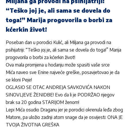
Miljana ga provodi na psihijatriji:
“Teško joj je, ali sama se dovela do
toga!” Marija progovorila o borbi za
kćerkin život!
Poseban dan u porodici Kulić, ali Miljana ga provodi na
psihijatriji: “Teško joj je, ali sama se dovela do toga!” Marija
progovorila o borbi za kćerkin život!
Ova mala promjena u hodanju može spasiti vaše srce
Mića naveo sve Enine najveće greške, posavjetovao je da
se kloni Peje!
OGLASIO SE OTAC ANDREJA SAVKOVIĆA NAKON
SINOVLJEVE ŽENIDBE! Evo da li je PODRŽAO njegov
brak sa 20 godina STARIJOM ženom!
Lepi Mića osudio Draganu jer je porodici okrenula leđa zbog
Matore, pa uložio zadnji atom snage da je osvijesti: ONA JE
TVOJA ŽIVOTNA GREŠKA