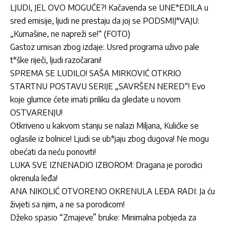
LJUDI, JEL OVO MOGUĆE?! Kačavenda se UNE*EDILA u
sred emisije, ljudi ne prestaju da joj se PODSMIJ*VAJU:
„Kumašine, ne napreži se!“ (FOTO)
Gastoz urnisan zbog izdaje: Usred programa uživo pale
t*ške riječi, ljudi razočarani!
SPREMA SE LUDILO! SAŠA MIRKOVIĆ OTKRIO
STARTNU POSTAVU SERIJE „SAVRŠEN NERED“! Evo
koje glumce ćete imati priliku da gledate u novom
OSTVARENJU!
Otkriveno u kakvom stanju se nalazi Miljana, Kulićke se
oglasile iz bolnice! Ljudi se ub*jaju zbog dugova! Ne mogu
obećati da neću ponoviti!
LUKA SVE IZNENADIO IZBOROM: Dragana je porodici
okrenula leđa!
ANA NIKOLIĆ OTVORENO OKRENULA LEĐA RADI: Ja ću
živjeti sa njim, a ne sa porodicom!
Džeko spasio “Zmajeve” bruke: Minimalna pobjeda za