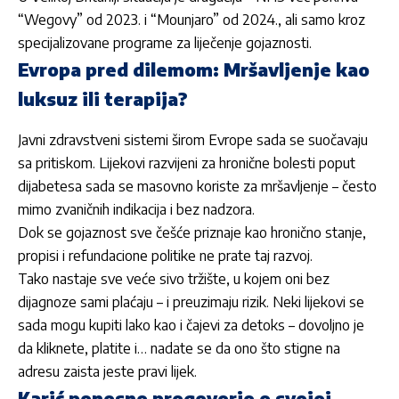
“Wegovy” od 2023. i “Mounjaro” od 2024., ali samo kroz
specijalizovane programe za liječenje gojaznosti.
Evropa pred dilemom: Mršavljenje kao
luksuz ili terapija?
Javni zdravstveni sistemi širom Evrope sada se suočavaju
sa pritiskom. Lijekovi razvijeni za hronične bolesti poput
dijabetesa sada se masovno koriste za mršavljenje – često
mimo zvaničnih indikacija i bez nadzora.
Dok se gojaznost sve češće priznaje kao hronično stanje,
propisi i refundacione politike ne prate taj razvoj.
Tako nastaje sve veće sivo tržište, u kojem oni bez
dijagnoze sami plaćaju – i preuzimaju rizik. Neki lijekovi se
sada mogu kupiti lako kao i čajevi za detoks – dovoljno je
da kliknete, platite i… nadate se da ono što stigne na
adresu zaista jeste pravi lijek.
Karić ponosno progovorio o svojoj