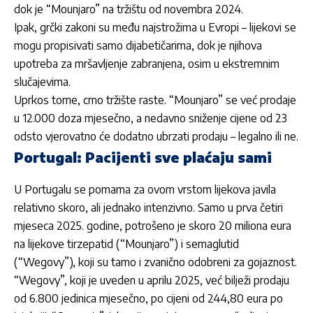
dok je “Mounjaro” na tržištu od novembra 2024.
Ipak, grčki zakoni su među najstrožima u Evropi – lijekovi se
mogu propisivati samo dijabetičarima, dok je njihova
upotreba za mršavljenje zabranjena, osim u ekstremnim
slučajevima.
Uprkos tome, crno tržište raste. “Mounjaro” se već prodaje
u 12.000 doza mjesečno, a nedavno sniženje cijene od 23
odsto vjerovatno će dodatno ubrzati prodaju – legalno ili ne.
Portugal: Pacijenti sve plaćaju sami
U Portugalu se pomama za ovom vrstom lijekova javila
relativno skoro, ali jednako intenzivno. Samo u prva četiri
mjeseca 2025. godine, potrošeno je skoro 20 miliona eura
na lijekove tirzepatid (“Mounjaro”) i semaglutid
(“Wegovy”), koji su tamo i zvanično odobreni za gojaznost.
“Wegovy”, koji je uveden u aprilu 2025, već bilježi prodaju
od 6.800 jedinica mjesečno, po cijeni od 244,80 eura po