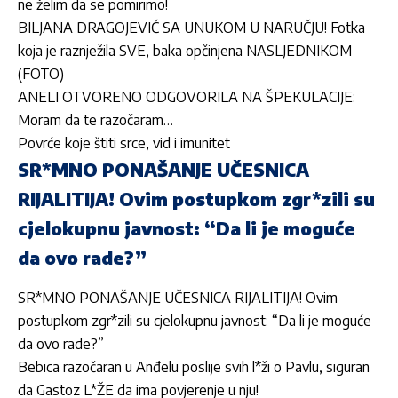
ne želim da se pomirimo!
BILJANA DRAGOJEVIĆ SA UNUKOM U NARUČJU! Fotka
koja je raznježila SVE, baka opčinjena NASLJEDNIKOM
(FOTO)
ANELI OTVORENO ODGOVORILA NA ŠPEKULACIJE:
Moram da te razočaram…
Povrće koje štiti srce, vid i imunitet
SR*MNO PONAŠANJE UČESNICA
RIJALITIJA! Ovim postupkom zgr*zili su
cjelokupnu javnost: “Da li je moguće
da ovo rade?”
SR*MNO PONAŠANJE UČESNICA RIJALITIJA! Ovim
postupkom zgr*zili su cjelokupnu javnost: “Da li je moguće
da ovo rade?”
Bebica razočaran u Anđelu poslije svih l*ži o Pavlu, siguran
da Gastoz L*ŽE da ima povjerenje u nju!