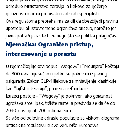
određuje Ministarstvo zdravlja, a lijekove za liječenje
gojaznosti moraju propisati i nadzirati specijalisti.
Ova regulatorna prepreka ima za cilj da obezbijedi pravilnu
upotrebu, ali istovremeno ograničava pristup, naročito jer
javna potražnja raste brže nego što se politika prilagođava.
Njemačka: Ograničen pristup,
interesovanje u porastu
U Njemačkoj lijekovi poput “Wegovy” i “Mounjaro” koštaju
do 300 evra mjesečno i rijetko se pokrivaju iz javnog
osiguranja. Zakon GLP-1 lijekove za mršavljenje klasifikuje
kao “lajfstajl terapiju”, pa nema refundacije.
Izuzeci postoje – “Wegovy” je pokriven, ako gojaznost
ugrožava srce. Ipak, tržište raste, a predviđa se da će do
2030. dosegnuti 700 miliona eura.
Sa više od polovine odrasle populacije sa viškom kilograma,
pritisak na regulativu je sve veći, piše
Euronews
.