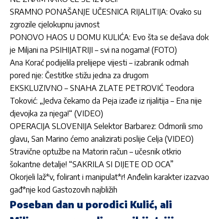
SRAMNO PONAŠANJE UČESNICA RIJALITIJA: Ovako su
zgrozile cjelokupnu javnost
PONOVO HAOS U DOMU KULIĆA: Evo šta se dešava dok
je Miljani na PSIHIJATRIJI – svi na nogama! (FOTO)
Ana Korać podijelila prelijepe vijesti – izabranik odmah
pored nje: Čestitke stižu jedna za drugom
EKSKLUZIVNO – SNAHA ZLATE PETROVIĆ Teodora
Toković: „Jedva čekamo da Peja izađe iz rijalitija – Ena nije
djevojka za njega!“ (VIDEO)
OPERACIJA SLOVENIJA Selektor Barbarez: Odmorili smo
glavu, San Marino ćemo analizirati poslije Celja (VIDEO)
Stravične optužbe na Matorin račun – učesnik otkrio
šokantne detalje! “SAKRILA SI DIJETE OD OCA”
Okorjeli laž*v, folirant i manipulat*r! Anđelin karakter izazvao
gađ*nje kod Gastozovih najbližih
Poseban dan u porodici Kulić, ali