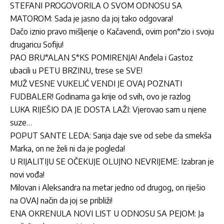
STEFANI PROGOVORILA O SVOM ODNOSU SA
MATOROM: Sada je jasno da joj tako odgovara!
Dačo iznio pravo mišljenje o Kačavendi, ovim pon*zio i svoju
drugaricu Sofiju!
PAO BRU*ALAN S*KS POMIRENJA! Anđela i Gastoz
ubacili u PETU BRZINU, trese se SVE!
MUŽ VESNE VUKELIĆ VENDI JE OVAJ POZNATI
FUDBALER! Godinama ga krije od svih, ovo je razlog
LUKA RIJEŠIO DA JE DOSTA LAŽI: Vjerovao sam u njene
suze…
POPUT SANTE LEDA: Sanja daje sve od sebe da smekša
Marka, on ne želi ni da je pogleda!
U RIJALITIJU SE OČEKUJE OLUJNO NEVRIJEME: Izabran je
novi vođa!
Milovan i Aleksandra na metar jedno od drugog, on riješio
na OVAJ način da joj se približi!
ENA OKRENULA NOVI LIST U ODNOSU SA PEJOM: Ja