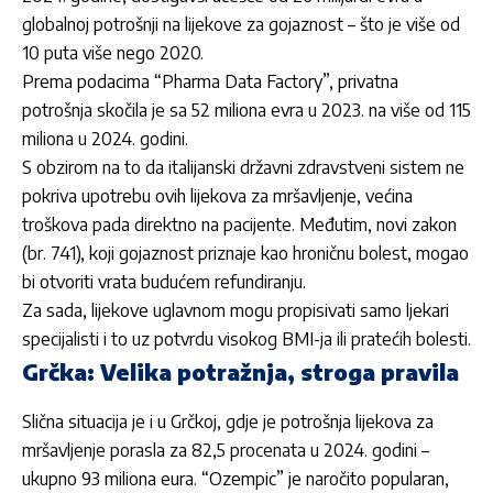
globalnoj potrošnji na lijekove za gojaznost – što je više od
10 puta više nego 2020.
Prema podacima “Pharma Data Factory”, privatna
potrošnja skočila je sa 52 miliona evra u 2023. na više od 115
miliona u 2024. godini.
S obzirom na to da italijanski državni zdravstveni sistem ne
pokriva upotrebu ovih lijekova za mršavljenje, većina
troškova pada direktno na pacijente. Međutim, novi zakon
(br. 741), koji gojaznost priznaje kao hroničnu bolest, mogao
bi otvoriti vrata budućem refundiranju.
Za sada, lijekove uglavnom mogu propisivati samo ljekari
specijalisti i to uz potvrdu visokog BMI-ja ili pratećih bolesti.
Grčka: Velika potražnja, stroga pravila
Slična situacija je i u Grčkoj, gdje je potrošnja lijekova za
mršavljenje porasla za 82,5 procenata u 2024. godini –
ukupno 93 miliona eura. “Ozempic” je naročito popularan,