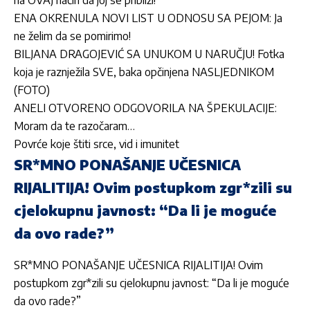
na OVAJ način da joj se približi!
ENA OKRENULA NOVI LIST U ODNOSU SA PEJOM: Ja
ne želim da se pomirimo!
BILJANA DRAGOJEVIĆ SA UNUKOM U NARUČJU! Fotka
koja je raznježila SVE, baka opčinjena NASLJEDNIKOM
(FOTO)
ANELI OTVORENO ODGOVORILA NA ŠPEKULACIJE:
Moram da te razočaram…
Povrće koje štiti srce, vid i imunitet
SR*MNO PONAŠANJE UČESNICA
RIJALITIJA! Ovim postupkom zgr*zili su
cjelokupnu javnost: “Da li je moguće
da ovo rade?”
SR*MNO PONAŠANJE UČESNICA RIJALITIJA! Ovim
postupkom zgr*zili su cjelokupnu javnost: “Da li je moguće
da ovo rade?”