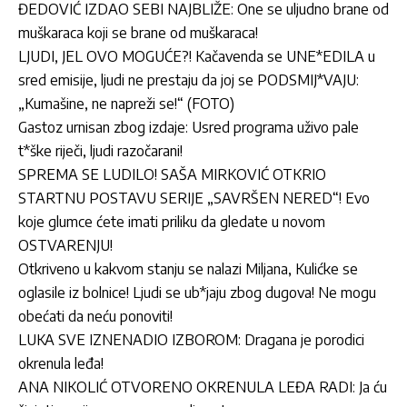
ĐEDOVIĆ IZDAO SEBI NAJBLIŽE: One se uljudno brane od
muškaraca koji se brane od muškaraca!
LJUDI, JEL OVO MOGUĆE?! Kačavenda se UNE*EDILA u
sred emisije, ljudi ne prestaju da joj se PODSMIJ*VAJU:
„Kumašine, ne napreži se!“ (FOTO)
Gastoz urnisan zbog izdaje: Usred programa uživo pale
t*ške riječi, ljudi razočarani!
SPREMA SE LUDILO! SAŠA MIRKOVIĆ OTKRIO
STARTNU POSTAVU SERIJE „SAVRŠEN NERED“! Evo
koje glumce ćete imati priliku da gledate u novom
OSTVARENJU!
Otkriveno u kakvom stanju se nalazi Miljana, Kulićke se
oglasile iz bolnice! Ljudi se ub*jaju zbog dugova! Ne mogu
obećati da neću ponoviti!
LUKA SVE IZNENADIO IZBOROM: Dragana je porodici
okrenula leđa!
ANA NIKOLIĆ OTVORENO OKRENULA LEĐA RADI: Ja ću