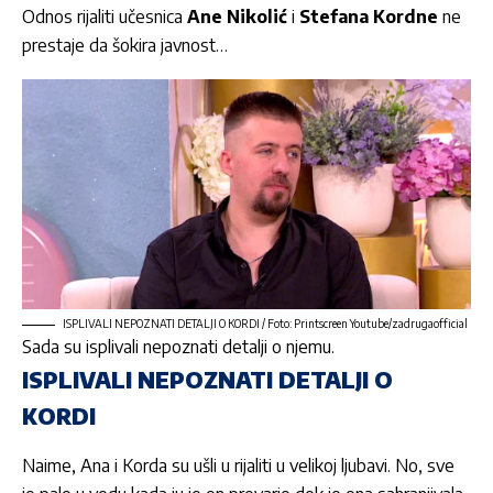
Odnos rijaliti učesnica
Ane Nikolić
i
Stefana Kordne
ne
prestaje da šokira javnost…
ISPLIVALI NEPOZNATI DETALJI O KORDI / Foto: Printscreen Youtube/zadrugaofficial
Sada su isplivali nepoznati detalji o njemu.
ISPLIVALI NEPOZNATI DETALJI O
KORDI
Naime, Ana i Korda su ušli u rijaliti u velikoj ljubavi. No, sve