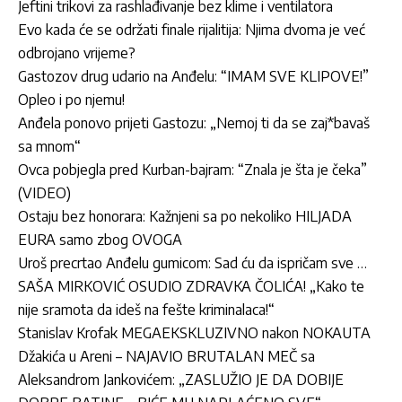
Jeftini trikovi za rashlađivanje bez klime i ventilatora
Evo kada će se održati finale rijalitija: Njima dvoma je već
odbrojano vrijeme?
Gastozov drug udario na Anđelu: “IMAM SVE KLIPOVE!”
Opleo i po njemu!
Anđela ponovo prijeti Gastozu: „Nemoj ti da se zaj*bavaš
sa mnom“
Ovca pobjegla pred Kurban-bajram: “Znala je šta je čeka”
(VIDEO)
Ostaju bez honorara: Kažnjeni sa po nekoliko HILJADA
EURA samo zbog OVOGA
Uroš precrtao Anđelu gumicom: Sad ću da ispričam sve …
SAŠA MIRKOVIĆ OSUDIO ZDRAVKA ČOLIĆA! „Kako te
nije sramota da ideš na fešte kriminalaca!“
Stanislav Krofak MEGAEKSKLUZIVNO nakon NOKAUTA
Džakića u Areni – NAJAVIO BRUTALAN MEČ sa
Aleksandrom Jankovićem: „ZASLUŽIO JE DA DOBIJE