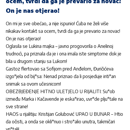
ocem, tvrdi da ga je prevario za novac!
On je nas otjerao!
On mi je sve obećao, a nije ispunio! Ćuba ne želi više
nikakav kontakt sa ocem, tvrdi da ga je prevario za novac!
On je nas otjerao!
Oglasila se Lukina majka – javno progovorila o Anelinoj
trudnoći, pa priznala da je i ona imala iste simptome dok je
bila u drugom stanju sa Lukom!
Gastoz flertovao sa Sofijom pred Anđelom, Đuričićeva
izgo*jela od bij*sa: Nenad priznao da li posjeduje inti*an
snimak sa ovom učesnicom!
OBEZBJEĐENJE HITNO ULETJELO U RIJALITI: Su*ob
između Marka i Kačavende je eska*irao, uvr*de plju*tale na
sve strane!
HAOS u rijalitiju: Kristijan Golubović UPAO U BUNAR – Htio
da očisti, a onda se okli*nuo i stro*alio unutra, takmičari
vri*tali!