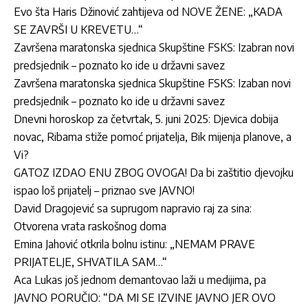
Evo šta Haris Džinović zahtijeva od NOVE ŽENE: „KADA
SE ZAVRŠI U KREVETU…“
Završena maratonska sjednica Skupštine FSKS: Izabran novi
predsjednik – poznato ko ide u državni savez
Završena maratonska sjednica Skupštine FSKS: Izaban novi
predsjednik – poznato ko ide u državni savez
Dnevni horoskop za četvrtak, 5. juni 2025: Djevica dobija
novac, Ribama stiže pomoć prijatelja, Bik mijenja planove, a
Vi?
GATOZ IZDAO ENU ZBOG OVOGA! Da bi zaštitio djevojku
ispao loš prijatelj – priznao sve JAVNO!
David Dragojević sa suprugom napravio raj za sina:
Otvorena vrata raskošnog doma
Emina Jahović otkrila bolnu istinu: „NEMAM PRAVE
PRIJATELJE, SHVATILA SAM…“
Aca Lukas još jednom demantovao laži u medijima, pa
JAVNO PORUČIO: “DA MI SE IZVINE JAVNO JER OVO