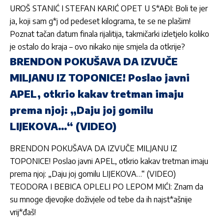
UROŠ STANIĆ I STEFAN KARIĆ OPET U S*AĐI: Boli te jer
ja, koji sam g*j od pedeset kilograma, te se ne plašim!
Poznat tačan datum finala rijalitija, takmičarki izletjelo koliko
je ostalo do kraja – ovo nikako nije smjela da otkrije?
BRENDON POKUŠAVA DA IZVUČE
MILJANU IZ TOPONICE! Poslao javni
APEL, otkrio kakav tretman imaju
prema njoj: „Daju joj gomilu
LIJEKOVA…“ (VIDEO)
BRENDON POKUŠAVA DA IZVUČE MILJANU IZ
TOPONICE! Poslao javni APEL, otkrio kakav tretman imaju
prema njoj: „Daju joj gomilu LIJEKOVA…“ (VIDEO)
TEODORA I BEBICA OPLELI PO LEPOM MIĆI: Znam da
su mnoge djevojke doživjele od tebe da ih najst*ašnije
vrij*đaš!