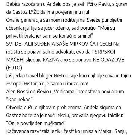
Bebica razočaran u Anđelu poslije svih l*ži o Pavlu, siguran
da Gastoz L*ŽE da ima povjerenje u nju!
Ona je generacija sa mojim roditeljima! Svježe punoljetni
učesnik rijalitija se jučer oženio, sad poručio: “Moji su
prihvatili brak, jer sam se konačno smirio!”
SVI DETALJI SUĐENJA SAŠE MIRKOVIĆA I CECE! Na
ročištu se pojavili samo advokati, evo da li SRPSKOJ
MAĆEHI sljeduje KAZNA ako se ponovo NE ODAZOVE
(FOTO)
Još jedan travel bloger BiH opisuje kao najbolje čuvanu tajnu
Evrope: Historija nije samo u muzejima!
Alen Rossi oduševio u Vodicama i predstavio novi album
“Kao nekad”
Otvorila dušu o njihovim problemima! Anđela sigurna da
Gastoz hoće da je nauči lekciju, provalila njegovu taktiku:
“On je povrijeđen muškarac!”
Kačavenda razv*zala jezik i žest*ko urnisala Marka i Sanju,