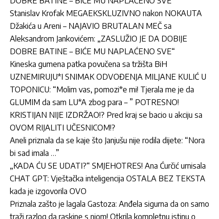
DOBRE BATINE – BIĆE MU NAPLAĆENO SVE“
Stanislav Krofak MEGAEKSKLUZIVNO nakon NOKAUTA
Džakića u Areni – NAJAVIO BRUTALAN MEČ sa
Aleksandrom Jankovićem: „ZASLUŽIO JE DA DOBIJE
DOBRE BATINE – BIĆE MU NAPLAĆENO SVE“
Kineska gumena patka povučena sa tržišta BiH
UZNEMIRUJU*I SNIMAK ODVOĐENJA MILJANE KULIĆ U
TOPONICU: “Molim vas, pomozi*e mi! Tjerala me je da
GLUMIM da sam LU*A zbog para – ” POTRESNO!
KRISTIJAN NIJE IZDRŽAO!? Pred kraj se bacio u akciju sa
OVOM RIJALITI UČESNICOM!?
Aneli priznala da se kaje što Janjušu nije rodila dijete: “Nora
bi sad imala …”
„KADA ĆU SE UDATI?“ SMJEHOTRES! Ana Ćurčić urnisala
CHAT GPT: Vještačka inteligencija OSTALA BEZ TEKSTA
kada je izgovorila OVO
Priznala zašto je lagala Gastoza: Anđela sigurna da on samo
traži razlog da raskine s njom! Otkrila kompletnu istinu o