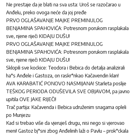
Ne prestaje da je blati na sva usta: Uroš se razočarao u
Anđelu, preko ovoga neće da joj pređe
PRVO OGLAŠAVANJE MAJKE PREMINULOG
BENJAMINA SPAHOVIĆA: Potresnom porukom rasplakala
sve, njene riječi KIDAJU DUŠU!
PRVO OGLAŠAVANJE MAJKE PREMINULOG
BENJAMINA SPAHOVIĆA: Potresnom porukom rasplakala
sve, njene riječi KIDAJU DUŠU!
Sklopili sve kockice: Teodora i Bebica do detalja analizirali
ha*s Anđele i Gastoza, on raskr*nkao Kačavendin klan!
AVA KARABATIĆ PONOVO NASMIJANA! Starleta poslije
TEŠKOG PERIODA ODUŠEVILA SVE OBJAVOM, pa javno
upitila OVE JAKE RIJEČI!
Trač partija: Kačavenda i Bebica udruženim snagama opleli
po Munjezu
Kad si trebao više da vjeruješ drugu, nisi nego si vjerovao
meni! Gastoz bj*sni zbog Anđelinih laži o Pavlu – prok*ckala