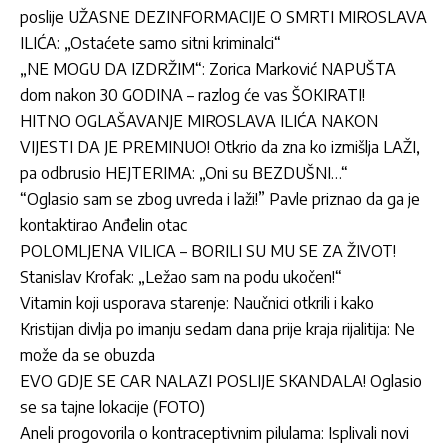
poslije UŽASNE DEZINFORMACIJE O SMRTI MIROSLAVA
ILIĆA: „Ostaćete samo sitni kriminalci“
„NE MOGU DA IZDRŽIM“: Zorica Marković NAPUŠTA
dom nakon 30 GODINA – razlog će vas ŠOKIRATI!
HITNO OGLAŠAVANJE MIROSLAVA ILIĆA NAKON
VIJESTI DA JE PREMINUO! Otkrio da zna ko izmišlja LAŽI,
pa odbrusio HEJTERIMA: „Oni su BEZDUŠNI…“
“Oglasio sam se zbog uvreda i laži!” Pavle priznao da ga je
kontaktirao Anđelin otac
POLOMLJENA VILICA – BORILI SU MU SE ZA ŽIVOT!
Stanislav Krofak: „Ležao sam na podu ukočen!“
Vitamin koji usporava starenje: Naučnici otkrili i kako
Kristijan divlja po imanju sedam dana prije kraja rijalitija: Ne
može da se obuzda
EVO GDJE SE CAR NALAZI POSLIJE SKANDALA! Oglasio
se sa tajne lokacije (FOTO)
Aneli progovorila o kontraceptivnim pilulama: Isplivali novi