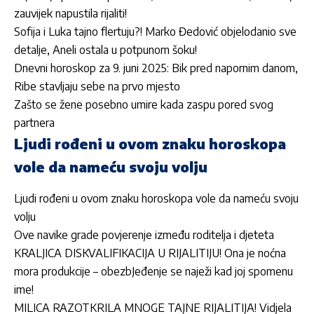
zauvijek napustila rijaliti!
Sofija i Luka tajno flertuju?! Marko Đedović objelodanio sve
detalje, Aneli ostala u potpunom šoku!
Dnevni horoskop za 9. juni 2025: Bik pred napornim danom,
Ribe stavljaju sebe na prvo mjesto
Zašto se žene posebno umire kada zaspu pored svog
partnera
Ljudi rođeni u ovom znaku horoskopa
vole da nameću svoju volju
Ljudi rođeni u ovom znaku horoskopa vole da nameću svoju
volju
Ove navike grade povjerenje između roditelja i djeteta
KRALJICA DISKVALIFIKACIJA U RIJALITIJU! Ona je noćna
mora produkcije – obezbJeđenje se naježi kad joj spomenu
ime!
MILICA RAZOTKRILA MNOGE TAJNE RIJALITIJA! Vidjela