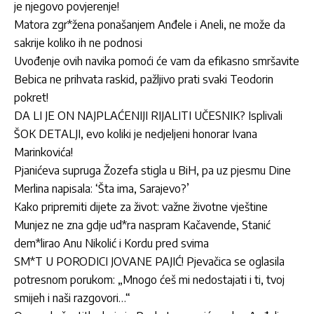
je njegovo povjerenje!
Matora zgr*žena ponašanjem Anđele i Aneli, ne može da
sakrije koliko ih ne podnosi
Uvođenje ovih navika pomoći će vam da efikasno smršavite
Bebica ne prihvata raskid, pažljivo prati svaki Teodorin
pokret!
DA LI JE ON NAJPLAĆENIJI RIJALITI UČESNIK? Isplivali
ŠOK DETALJI, evo koliki je nedjeljeni honorar Ivana
Marinkovića!
Pjanićeva supruga Žozefa stigla u BiH, pa uz pjesmu Dine
Merlina napisala: ‘Šta ima, Sarajevo?’
Kako pripremiti dijete za život: važne životne vještine
Munjez ne zna gdje ud*ra naspram Kačavende, Stanić
dem*lirao Anu Nikolić i Kordu pred svima
SM*T U PORODICI JOVANE PAJIĆ! Pjevačica se oglasila
potresnom porukom: „Mnogo ćeš mi nedostajati i ti, tvoj
smijeh i naši razgovori…“