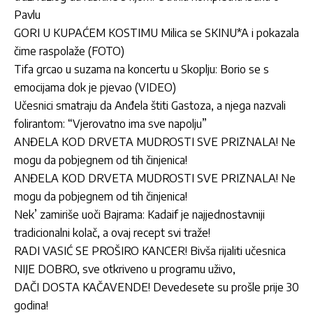
Pavlu
GORI U KUPAĆEM KOSTIMU Milica se SKINU*A i pokazala
čime raspolaže (FOTO)
Tifa grcao u suzama na koncertu u Skoplju: Borio se s
emocijama dok je pjevao (VIDEO)
Učesnici smatraju da Anđela štiti Gastoza, a njega nazvali
folirantom: “Vjerovatno ima sve napolju”
ANĐELA KOD DRVETA MUDROSTI SVE PRIZNALA! Ne
mogu da pobjegnem od tih činjenica!
ANĐELA KOD DRVETA MUDROSTI SVE PRIZNALA! Ne
mogu da pobjegnem od tih činjenica!
Nek’ zamiriše uoči Bajrama: Kadaif je najjednostavniji
tradicionalni kolač, a ovaj recept svi traže!
RADI VASIĆ SE PROŠIRO KANCER! Bivša rijaliti učesnica
NIJE DOBRO, sve otkriveno u programu uživo,
DAČI DOSTA KAČAVENDE! Devedesete su prošle prije 30
godina!