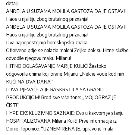
detalji
ANĐELA U SUZAMA MOLILA GASTOZA DA JE OSTAVI!
Haos u rijalitiju zbog brutalnog priznanja!
ANĐELA U SUZAMA MOLILA GASTOZA DA JE OSTAVI!
Haos u rijalitiju zbog brutalnog priznanja!
Dva najnepristojnija horoskopska znaka
Otkriveno gdje se nalazio maleni Željko dok su Hitne službe
odvodile njegovu majku Miljanu!
HITNO OGLAŠAVANJE MARIJE KULIĆ! Žestoko
odgovorila onima koji brane Miljanu: „Nek je vode kod njih
KUĆI NA DVA DANA!“
I OVA PJEVAČICA JE RASKRSTILA SA GRAND
PRODUKCIJOM! Brod sve više tone: „MOJ OBRAZ JE
ČIST!“
HYPE EKSKLUZIVNO SAZNAJE: Evo u kakvom je stanju
HOSPITALIZOVANA Miljana Kulić! Prve informacije iz
Donje Toponice: “UZNEMIRENA JE, upravo je imala