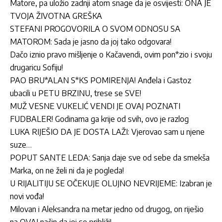
Matore, pa uložio zadnji atom snage da je osvijesti: ONA JE
TVOJA ŽIVOTNA GREŠKA
STEFANI PROGOVORILA O SVOM ODNOSU SA
MATOROM: Sada je jasno da joj tako odgovara!
Dačo iznio pravo mišljenje o Kačavendi, ovim pon*zio i svoju
drugaricu Sofiju!
PAO BRU*ALAN S*KS POMIRENJA! Anđela i Gastoz
ubacili u PETU BRZINU, trese se SVE!
MUŽ VESNE VUKELIĆ VENDI JE OVAJ POZNATI
FUDBALER! Godinama ga krije od svih, ovo je razlog
LUKA RIJEŠIO DA JE DOSTA LAŽI: Vjerovao sam u njene
suze…
POPUT SANTE LEDA: Sanja daje sve od sebe da smekša
Marka, on ne želi ni da je pogleda!
U RIJALITIJU SE OČEKUJE OLUJNO NEVRIJEME: Izabran je
novi vođa!
Milovan i Aleksandra na metar jedno od drugog, on riješio