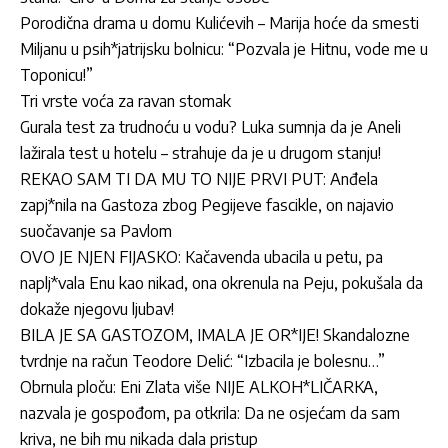
Porodična drama u domu Kulićevih – Marija hoće da smesti
Miljanu u psih*jatrijsku bolnicu: “Pozvala je Hitnu, vode me u
Toponicu!”
Tri vrste voća za ravan stomak
Gurala test za trudnoću u vodu? Luka sumnja da je Aneli
lažirala test u hotelu – strahuje da je u drugom stanju!
REKAO SAM TI DA MU TO NIJE PRVI PUT: Anđela
zapj*nila na Gastoza zbog Pegijeve fascikle, on najavio
suočavanje sa Pavlom
OVO JE NJEN FIJASKO: Kačavenda ubacila u petu, pa
naplj*vala Enu kao nikad, ona okrenula na Peju, pokušala da
dokaže njegovu ljubav!
BILA JE SA GASTOZOM, IMALA JE OR*IJE! Skandalozne
tvrdnje na račun Teodore Delić: “Izbacila je bolesnu…”
Obrnula ploču: Eni Zlata više NIJE ALKOH*LIČARKA,
nazvala je gospođom, pa otkrila: Da ne osjećam da sam
kriva, ne bih mu nikada dala pristup