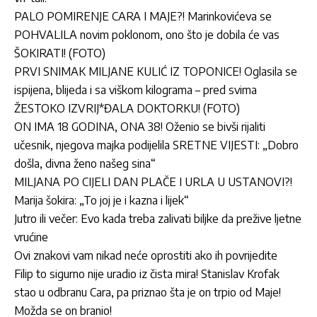
PALO POMIRENJE CARA I MAJE?! Marinkovićeva se
POHVALILA novim poklonom, ono što je dobila će vas
ŠOKIRATI! (FOTO)
PRVI SNIMAK MILJANE KULIĆ IZ TOPONICE! Oglasila se
ispijena, blijeda i sa viškom kilograma – pred svima
ŽESTOKO IZVRIJ*ĐALA DOKTORKU! (FOTO)
ON IMA 18 GODINA, ONA 38! Oženio se bivši rijaliti
učesnik, njegova majka podijelila SRETNE VIJESTI: „Dobro
došla, divna ženo našeg sina“
MILJANA PO CIJELI DAN PLAČE I URLA U USTANOVI?!
Marija šokira: „To joj je i kazna i lijek“
Jutro ili večer: Evo kada treba zalivati biljke da prežive ljetne
vrućine
Ovi znakovi vam nikad neće oprostiti ako ih povrijedite
Filip to sigurno nije uradio iz čista mira! Stanislav Krofak
stao u odbranu Cara, pa priznao šta je on trpio od Maje!
Možda se on branio!