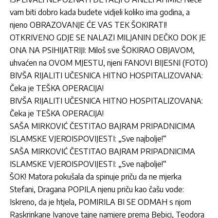
vam biti dobro kada budete vidjeli koliko ima godina, a
njeno OBRAZOVANJE ĆE VAS TEK ŠOKIRATI!
OTKRIVENO GDJE SE NALAZI MILJANIN DEČKO DOK JE
ONA NA PSIHIJATRIJI: Miloš sve ŠOKIRAO OBJAVOM,
uhvaćen na OVOM MJESTU, njeni FANOVI BIJESNI (FOTO)
BIVŠA RIJALITI UČESNICA HITNO HOSPITALIZOVANA:
Čeka je TEŠKA OPERACIJA!
BIVŠA RIJALITI UČESNICA HITNO HOSPITALIZOVANA:
Čeka je TEŠKA OPERACIJA!
SAŠA MIRKOVIĆ ČESTITAO BAJRAM PRIPADNICIMA
ISLAMSKE VJEROISPOVIJESTI: „Sve najbolje!“
SAŠA MIRKOVIĆ ČESTITAO BAJRAM PRIPADNICIMA
ISLAMSKE VJEROISPOVIJESTI: „Sve najbolje!“
ŠOK! Matora pokušala da spinuje priču da ne mjerka
Stefani, Dragana POPILA njenu priču kao čašu vode:
Iskreno, da je htjela, POMIRILA BI SE ODMAH s njom
Raskrinkane Ivanove tajne namjere prema Bebici, Teodora