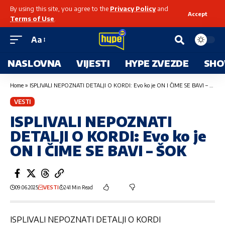
By using this site, you agree to the
Privacy Policy
and
Accept
Terms of Use
.
Aa
NASLOVNA
VIJESTI
HYPE ZVEZDE
SHO
Home
»
ISPLIVALI NEPOZNATI DETALJI O KORDI: Evo ko je ON I ČIME SE BAVI – ŠOK
VESTI
ISPLIVALI NEPOZNATI
DETALJI O KORDI: Evo ko je
ON I ČIME SE BAVI – ŠOK
09.06.2025
VESTI
241 Min Read
ISPLIVALI NEPOZNATI DETALJI O KORDI