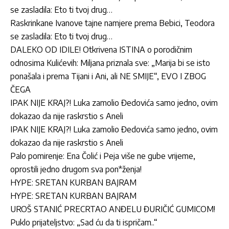
se zasladila: Eto ti tvoj drug…
Raskrinkane Ivanove tajne namjere prema Bebici, Teodora
se zasladila: Eto ti tvoj drug…
DALEKO OD IDILE! Otkrivena ISTINA o porodičnim
odnosima Kulićevih: Miljana priznala sve: „Marija bi se isto
ponašala i prema Tijani i Ani, ali NE SMIJE“, EVO I ZBOG
ČEGA
IPAK NIJE KRAJ?! Luka zamolio Đedovića samo jedno, ovim
dokazao da nije raskrstio s Aneli
IPAK NIJE KRAJ?! Luka zamolio Đedovića samo jedno, ovim
dokazao da nije raskrstio s Aneli
Palo pomirenje: Ena Čolić i Peja više ne gube vrijeme,
oprostili jedno drugom sva pon*ženja!
HYPE: SRETAN KURBAN BAJRAM
HYPE: SRETAN KURBAN BAJRAM
UROŠ STANIĆ PRECRTAO ANĐELU ĐURIČIĆ GUMICOM!
Puklo prijateljstvo: „Sad ću da ti ispričam..“