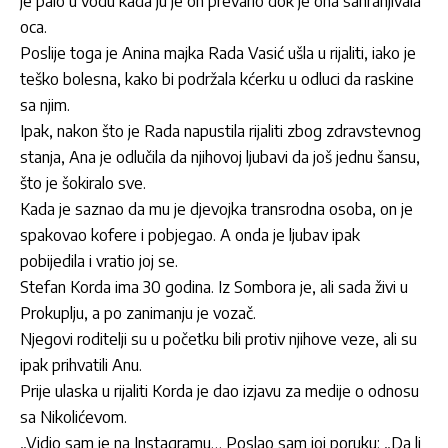
je palo u vodu kada ju je on prevario dok je ona sahranjivala
oca.
Poslije toga je Anina majka Rada Vasić ušla u rijaliti, iako je
teško bolesna, kako bi podržala kćerku u odluci da raskine
sa njim.
Ipak, nakon što je Rada napustila rijaliti zbog zdravstevnog
stanja, Ana je odlučila da njihovoj ljubavi da još jednu šansu,
što je šokiralo sve.
Kada je saznao da mu je djevojka transrodna osoba, on je
spakovao kofere i pobjegao. A onda je ljubav ipak
pobijedila i vratio joj se.
Stefan Korda ima 30 godina. Iz Sombora je, ali sada živi u
Prokuplju, a po zanimanju je vozač.
Njegovi roditelji su u početku bili protiv njihove veze, ali su
ipak prihvatili Anu.
Prije ulaska u rijaliti Korda je dao izjavu za medije o odnosu
sa Nikolićevom.
„Vidio sam je na Instagramu… Poslao sam joj poruku: „Da li