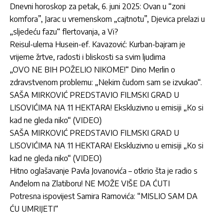
Dnevni horoskop za petak, 6. juni 2025: Ovan u “zoni
komfora”, Jarac u vremenskom „cajtnotu”, Djevica prelazi u
„sljedeću fazu“ flertovanja, a Vi?
Reisul-ulema Husein-ef. Kavazović: Kurban-bajram je
vrijeme žrtve, radosti i bliskosti sa svim ljudima
„OVO NE BIH POŽELIO NIKOME!“ Dino Merlin o
zdravstvenom problemu: „Nekim čudom sam se izvukao“.
SAŠA MIRKOVIĆ PREDSTAVIO FILMSKI GRAD U
LISOVIĆIMA NA 11 HEKTARA! Ekskluzivno u emisiji „Ko si
kad ne gleda niko“ (VIDEO)
SAŠA MIRKOVIĆ PREDSTAVIO FILMSKI GRAD U
LISOVIĆIMA NA 11 HEKTARA! Ekskluzivno u emisiji „Ko si
kad ne gleda niko“ (VIDEO)
Hitno oglašavanje Pavla Jovanovića – otkrio šta je radio s
Anđelom na Zlatiboru! NE MOŽE VIŠE DA ĆUTI
Potresna ispovijest Samira Ramovića: “MISLIO SAM DA
ĆU UMRIJETI“