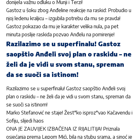
donijela važnu odluku o Munji i Terzi!
Gastoz u šoku zbog Anđeline reakcije na raskid: Probudio u
njoj ledenu kraljicu – izgubila potrebu da mu se pravda!
Gastoz pokazao da mu je karakter velika nula, pa pet
minuta poslije raskida pozvao Anđelu na pomirenje!
Razilazimo se u superfinalu! Gastoz
saopštio Anđeli svoj plan o raskidu – ne
želi da je vidi u svom stanu, spreman
da se suoči sa istinom!
Razilazimo se u superfinalu! Gastoz saopštio Anđeli svoj
plan o raskidu – ne želi da je vidi u svom stanu, spreman da
se suoči sa istinom!
Marko Stefanović ne staje! Žest*ko isproz*vao Kačavendu i
Sofiju, slijedi haos
ONA JE ZAUVIJEK IZBAČENA IZ RIJALITIJA! Priznala
osjećanja prema Lepom Mići, bila na stubu srama, a sinoć je