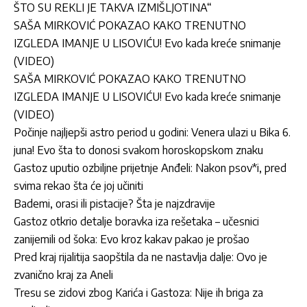
ŠTO SU REKLI JE TAKVA IZMIŠLJOTINA“
SAŠA MIRKOVIĆ POKAZAO KAKO TRENUTNO
IZGLEDA IMANJE U LISOVIĆU! Evo kada kreće snimanje
(VIDEO)
SAŠA MIRKOVIĆ POKAZAO KAKO TRENUTNO
IZGLEDA IMANJE U LISOVIĆU! Evo kada kreće snimanje
(VIDEO)
Počinje najljepši astro period u godini: Venera ulazi u Bika 6.
juna! Evo šta to donosi svakom horoskopskom znaku
Gastoz uputio ozbiljne prijetnje Anđeli: Nakon psov*i, pred
svima rekao šta će joj učiniti
Bademi, orasi ili pistacije? Šta je najzdravije
Gastoz otkrio detalje boravka iza rešetaka – učesnici
zanijemili od šoka: Evo kroz kakav pakao je prošao
Pred kraj rijalitija saopštila da ne nastavlja dalje: Ovo je
zvanično kraj za Aneli
Tresu se zidovi zbog Karića i Gastoza: Nije ih briga za