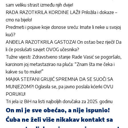
sam veliku strast između njih dvije!
RADA RAZOTKRILA KORDINE LAŽI! Priložila i dokaze –
crno na bijelo!
Predmeti i pojave koje donose sreću: Imate li neke u svojoj
kući?
ANĐELA RAZOTKRILA GASTOZA! On ostao bez riječi! Da
li će poslušati savjet OVOG učesnika?
Tužne vijesti: Zdravstveno stanje Rade Vasić se pogoršalo,
karcinom joj metastazirao na pluća: “Znam šta me čeka i
kakve su to muke!”
MAJKA STEFANI GRUJIĆ SPREMNA DA SE SUOČI SA
MUNJEZOM?! Oglasila se, pa javno poslala kćerki OVU
PORUKU!
Tri jela iz BiH na listi najboljih doručaka za 2025. godinu
On mi je sve obećao, a nije ispunio!
Ćuba ne želi više nikakav kontakt sa