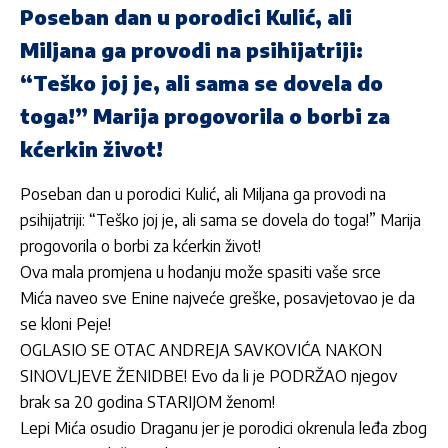
Poseban dan u porodici Kulić, ali
Miljana ga provodi na psihijatriji:
“Teško joj je, ali sama se dovela do
toga!” Marija progovorila o borbi za
kćerkin život!
Poseban dan u porodici Kulić, ali Miljana ga provodi na
psihijatriji: “Teško joj je, ali sama se dovela do toga!” Marija
progovorila o borbi za kćerkin život!
Ova mala promjena u hodanju može spasiti vaše srce
Mića naveo sve Enine najveće greške, posavjetovao je da
se kloni Peje!
OGLASIO SE OTAC ANDREJA SAVKOVIĆA NAKON
SINOVLJEVE ŽENIDBE! Evo da li je PODRŽAO njegov
brak sa 20 godina STARIJOM ženom!
Lepi Mića osudio Draganu jer je porodici okrenula leđa zbog