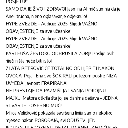
POSJETU!”
SAMO DA JE ŽIVO I ZDRAVO! Jasmina Ahmić sumnja da je
Aneli trudna, njeno oglašavanje odjeknulo!
HYPE ZVEZDE – Audicije 2025! Slijedi VAŽNO
OBAVJEŠTENJE za sve učesnike!
HYPE ZVEZDE – Audicije 2025! Slijedi VAŽNO
OBAVJEŠTENJE za sve učesnike!
KARLEUŠA ŽESTOKO ODBRUSILA ZORJI! Poslije ovih
riječi ništa neće biti isto!
ZLATA PETROVIĆ ĆE TOTALNO ODLIJEPITI NAKON
OVOGA: Peja i Ena sve ŠOKIRALI potezom poslije NIZA
UV*EDA, javnost FRAPIRANA!
NE PRESTAJE DA RAZMIŠLJA I SANJA POKOJNU
MAЈKU: Matora otkrila šta joj se danima dešava – ЈEDNA
STVAR ЈE POSEBNO MUČI!
Milica Veličković pokazala savršenu liniju samo nekoliko
mjeseci nakon POROĐAJA, svi ODUŠEVLJENI
ISPLIVALI NEPOZNATI DETALJI O ANELI AHMIĆ! Neće