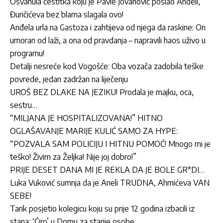
Osvanula čestitka koju je Pavle Jovanović poslao Anđeli,
Đuričićeva bez blama slagala ovo!
Anđela urla na Gastoza i zahtijeva od njega da raskine: On
umoran od laži, a ona od pravdanja – napravili haos uživo u
programu!
Detalji nesreće kod Vogošće: Oba vozača zadobila teške
povrede, jedan zadržan na liječenju
UROŠ BEZ DLAKE NA JEZIKU! Prodala je majku, oca,
sestru…
“MILJANA JE HOSPITALIZOVANA!” HITNO
OGLAŠAVANJE MARIJE KULIĆ SAMO ZA HYPE:
“POZVALA SAM POLICIJU I HITNU POMOĆ! Mnogo mi je
teško! Živim za Željka! Nije joj dobro!”
PRIJE DESET DANA MI JE REKLA DA JE BOLE GR*DI…
Luka Vuković sumnja da je Aneli TRUDNA, Ahmićeva VAN
SEBE!
Tarik posjetio kolegicu koju su prije 12 godina izbacili iz
stana: ‘Ćiro’ u Domu za starije osobe