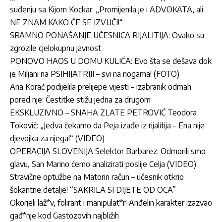
suđenju sa Kijom Kockar: „Promijenila je i ADVOKATA, ali
NE ZNAM KAKO ĆE SE IZVUČI!“
SRAMNO PONAŠANJE UČESNICA RIJALITIJA: Ovako su
zgrozile cjelokupnu javnost
PONOVO HAOS U DOMU KULIĆA: Evo šta se dešava dok
je Miljani na PSIHIJATRIJI – svi na nogama! (FOTO)
Ana Korać podijelila prelijepe vijesti – izabranik odmah
pored nje: Čestitke stižu jedna za drugom
EKSKLUZIVNO – SNAHA ZLATE PETROVIĆ Teodora
Toković: „Jedva čekamo da Peja izađe iz rijalitija – Ena nije
djevojka za njega!“ (VIDEO)
OPERACIJA SLOVENIJA Selektor Barbarez: Odmorili smo
glavu, San Marino ćemo analizirati poslije Celja (VIDEO)
Stravične optužbe na Matorin račun – učesnik otkrio
šokantne detalje! “SAKRILA SI DIJETE OD OCA”
Okorjeli laž*v, folirant i manipulat*r! Anđelin karakter izazvao
gađ*nje kod Gastozovih najbližih