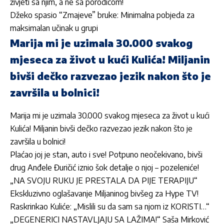
živjeti sa njim, a ne sa porodicom!
Džeko spasio “Zmajeve” bruke: Minimalna pobjeda za
maksimalan učinak u grupi
Marija mi je uzimala 30.000 svakog
mjeseca za život u kući Kulića! Miljanin
bivši dečko razvezao jezik nakon što je
završila u bolnici!
Marija mi je uzimala 30.000 svakog mjeseca za život u kući
Kulića! Miljanin bivši dečko razvezao jezik nakon što je
završila u bolnici!
Plaćao joj je stan, auto i sve! Potpuno neočekivano, bivši
drug Anđele Đuričić iznio šok detalje o njoj – pozeleniće!
„NA SVOJU RUKU JE PRESTALA DA PIJE TERAPIJU“
Ekskluzivno oglašavanje Miljaninog bivšeg za Hype TV!
Raskrinkao Kuliće: „Mislili su da sam sa njom iz KORISTI…“
„DEGENERICI NASTAVLJAJU SA LAŽIMA!“ Saša Mirković