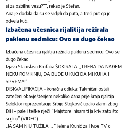
si za ozbiljnu vezu?““, rekao je Stefan.
Ana je dodala da su se vidjeli da puta, a treći put ga je
odvela kući…
Izbačena učesnica rijalitija režirala
paklenu sedmicu: Ovo se dugo čekao
Izbačena učesnica rijalitija režirala paklenu sedmicu: Ovo se
dugo čekao
Izjava Stanislava Krofaka ŠOKIRALA: „TREBA DA NAĐEM
NEKU ROMKINJU, DA BUDE U KUĆI DA MI KUHA I
SPREMA!“
DISKVALIFIKACIJA – konačna odluka: Takmičari ostali
zatečeni obavještenjem nekoliko dana prije kraja rijalitija
Selektor reprezentacije Srbije Stojković upalio alarm zbog
BiH – pale i teške riječi: “Majstore, nisam ti ja kriv zato što
si glup” (VIDEO)
„JA SAM NJU TUŽILA … “ Jelena Krunić za Hype TV o