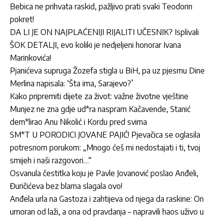
Bebica ne prihvata raskid, pažljivo prati svaki Teodorin
pokret!
DA LI JE ON NAJPLAĆENIJI RIJALITI UČESNIK? Isplivali
ŠOK DETALJI, evo koliki je nedjeljeni honorar Ivana
Marinkovića!
Pjanićeva supruga Žozefa stigla u BiH, pa uz pjesmu Dine
Merlina napisala: ‘Šta ima, Sarajevo?’
Kako pripremiti dijete za život: važne životne vještine
Munjez ne zna gdje ud*ra naspram Kačavende, Stanić
dem*lirao Anu Nikolić i Kordu pred svima
SM*T U PORODICI JOVANE PAJIĆ! Pjevačica se oglasila
potresnom porukom: „Mnogo ćeš mi nedostajati i ti, tvoj
smijeh i naši razgovori…“
Osvanula čestitka koju je Pavle Jovanović poslao Anđeli,
Đuričićeva bez blama slagala ovo!
Anđela urla na Gastoza i zahtijeva od njega da raskine: On
umoran od laži, a ona od pravdanja – napravili haos uživo u