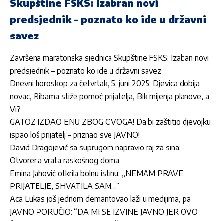
Skupštine FSKS: Izabran novi
predsjednik – poznato ko ide u državni
savez
Završena maratonska sjednica Skupštine FSKS: Izaban novi
predsjednik – poznato ko ide u državni savez
Dnevni horoskop za četvrtak, 5. juni 2025: Djevica dobija
novac, Ribama stiže pomoć prijatelja, Bik mijenja planove, a
Vi?
GATOZ IZDAO ENU ZBOG OVOGA! Da bi zaštitio djevojku
ispao loš prijatelj – priznao sve JAVNO!
David Dragojević sa suprugom napravio raj za sina:
Otvorena vrata raskošnog doma
Emina Jahović otkrila bolnu istinu: „NEMAM PRAVE
PRIJATELJE, SHVATILA SAM…“
Aca Lukas još jednom demantovao laži u medijima, pa
JAVNO PORUČIO: “DA MI SE IZVINE JAVNO JER OVO