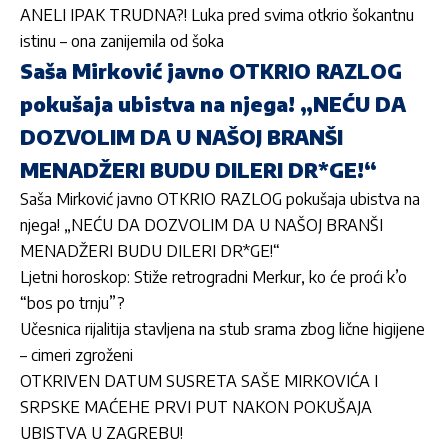
ANELI IPAK TRUDNA?! Luka pred svima otkrio šokantnu
istinu – ona zanijemila od šoka
Saša Mirković javno OTKRIO RAZLOG
pokušaja ubistva na njega! „NEĆU DA
DOZVOLIM DA U NAŠOJ BRANŠI
MENADŽERI BUDU DILERI DR*GE!“
Saša Mirković javno OTKRIO RAZLOG pokušaja ubistva na
njega! „NEĆU DA DOZVOLIM DA U NAŠOJ BRANŠI
MENADŽERI BUDU DILERI DR*GE!“
Ljetni horoskop: Stiže retrogradni Merkur, ko će proći k’o
“bos po trnju”?
Učesnica rijalitija stavljena na stub srama zbog lične higijene
– cimeri zgroženi
OTKRIVEN DATUM SUSRETA SAŠE MIRKOVIĆA I
SRPSKE MAĆEHE PRVI PUT NAKON POKUŠAJA
UBISTVA U ZAGREBU!