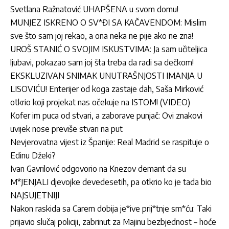
Svetlana Ražnatović UHAPŠENA u svom domu!
MUNJEZ ISKRENO O SV*ĐI SA KAČAVENDOM: Mislim
sve što sam joj rekao, a ona neka ne pije ako ne zna!
UROŠ STANIĆ O SVOJIM ISKUSTVIMA: Ja sam učiteljica
ljubavi, pokazao sam joj šta treba da radi sa dečkom!
EKSKLUZIVAN SNIMAK UNUTRAŠNJOSTI IMANJA U
LISOVIĆU! Enterijer od koga zastaje dah, Saša Mirković
otkrio koji projekat nas očekuje na ISTOM! (VIDEO)
Kofer im puca od stvari, a zaborave punjač: Ovi znakovi
uvijek nose previše stvari na put
Nevjerovatna vijest iz Španije: Real Madrid se raspituje o
Edinu Džeki?
Ivan Gavrilović odgovorio na Knezov demant da su
M*JENJALI djevojke devedesetih, pa otkrio ko je tada bio
NAJSUJETNIJI
Nakon raskida sa Carem dobija je*ive prij*tnje sm*ću: Taki
prijavio slučaj policiji, zabrinut za Majinu bezbjednost – hoće