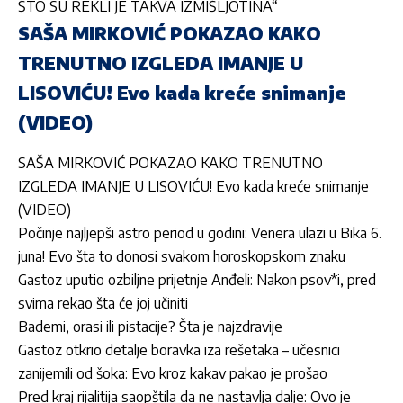
ŠTO SU REKLI JE TAKVA IZMIŠLJOTINA“
SAŠA MIRKOVIĆ POKAZAO KAKO
TRENUTNO IZGLEDA IMANJE U
LISOVIĆU! Evo kada kreće snimanje
(VIDEO)
SAŠA MIRKOVIĆ POKAZAO KAKO TRENUTNO
IZGLEDA IMANJE U LISOVIĆU! Evo kada kreće snimanje
(VIDEO)
Počinje najljepši astro period u godini: Venera ulazi u Bika 6.
juna! Evo šta to donosi svakom horoskopskom znaku
Gastoz uputio ozbiljne prijetnje Anđeli: Nakon psov*i, pred
svima rekao šta će joj učiniti
Bademi, orasi ili pistacije? Šta je najzdravije
Gastoz otkrio detalje boravka iza rešetaka – učesnici
zanijemili od šoka: Evo kroz kakav pakao je prošao
Pred kraj rijalitija saopštila da ne nastavlja dalje: Ovo je