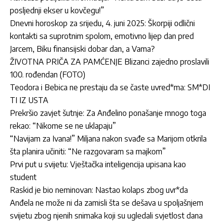
posljednji ekser u kovčegu!”
Dnevni horoskop za srijedu, 4. juni 2025: Škorpiji odlični
kontakti sa suprotnim spolom, emotivno lijep dan pred
Jarcem, Biku finansijski dobar dan, a Vama?
ŽIVOTNA PRIČA ZA PAMĆENJE Blizanci zajedno proslavili
100. rođendan (FOTO)
Teodora i Bebica ne prestaju da se časte uvred*ma: SM*DI
TI IZ USTA
Prekršio zavjet šutnje: Za Anđelino ponašanje mnogo toga
rekao: “Nikome se ne uklapaju”
“Navijam za Ivana!” Miljana nakon svađe sa Marijom otkrila
šta planira učiniti: “Ne razgovaram sa majkom”
Prvi put u svijetu: Vještačka inteligencija upisana kao
student
Raskid je bio neminovan: Nastao kolaps zbog uvr*da
Anđela ne može ni da zamisli šta se dešava u spoljašnjem
svijetu zbog njenih snimaka koji su ugledali svjetlost dana