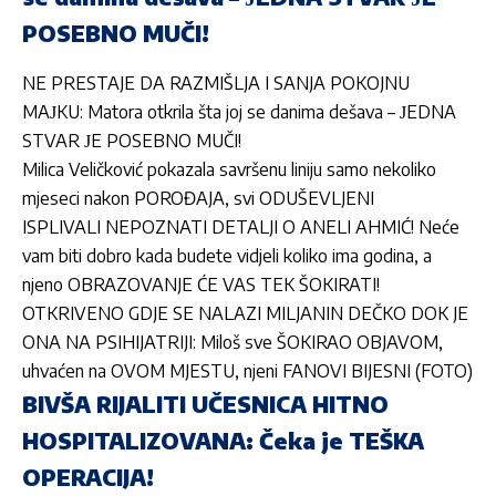
POSEBNO MUČI!
NE PRESTAJE DA RAZMIŠLJA I SANJA POKOJNU
MAЈKU: Matora otkrila šta joj se danima dešava – ЈEDNA
STVAR ЈE POSEBNO MUČI!
Milica Veličković pokazala savršenu liniju samo nekoliko
mjeseci nakon POROĐAJA, svi ODUŠEVLJENI
ISPLIVALI NEPOZNATI DETALJI O ANELI AHMIĆ! Neće
vam biti dobro kada budete vidjeli koliko ima godina, a
njeno OBRAZOVANJE ĆE VAS TEK ŠOKIRATI!
OTKRIVENO GDJE SE NALAZI MILJANIN DEČKO DOK JE
ONA NA PSIHIJATRIJI: Miloš sve ŠOKIRAO OBJAVOM,
uhvaćen na OVOM MJESTU, njeni FANOVI BIJESNI (FOTO)
BIVŠA RIJALITI UČESNICA HITNO
HOSPITALIZOVANA: Čeka je TEŠKA
OPERACIJA!