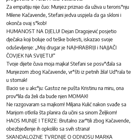
Za empatiju nije čuo: Munjez priznao da uživa u teroris*nju
Milene Kačavende, Stefani jedva uspjela da ga skloni i
okonča ovaj s*kob!
HUMANOST NA DJELU! Dejan Dragojević posjetio
dječaka koji boluje od teške bolesti, iskazao svoje
oduševljenje: „Moj drugar je NAJHRABRIJI i NAJJAČI
ČOVJEK NA SVIJETU!“
Tvoje dijete čuva moja majka! Stefani se posv*đala sa
Munjezom zbog Kačavende, vr*šti iz petnih žila! Ud*rala te
u stomak!
Bacio se u akc*ju: Gastoz ne pušta Kristinu na miru, ona
prov*lila da želi da bude njen MOMAK!
Ne razgovaram sa majkom! Miljana Kulić nakon svađe sa
Marijom otkrila šta planira da učini sa sinom Željkom!
HAOS MUNJE I TERZE: Brutalno zar*tili zbog Kačavende,
obezbjeđenje ih opkolilo sa svih strana!
SKANDALOZNE TVRDNJE O ODNOSU MARKA