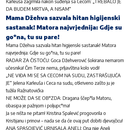
Karleuša zagrmila nakon suđenja sa Cecom: „TREBALO JE
DA BUDEM MRTVA, A NISAM“
Mama Džehva sazvala hitan higijenski
sastanak! Matora najvrjednija: Gdje su
go*na, tu su pare!
Mama Džehva sazvala hitan higijenski sastanak! Matora
najvrjednija: Gdje su go*na, tu su pare!
RADAR ZA ČISTOĆU: Goca Džehverović šokirana nemarom
učesnika! Čim Terze nema, prljavština kolo vodi!
„NE VIĐA MI SE SA CECOM NA SUDU, ZASTRAŠUJUĆA
JE“ Jelena Karleuša i Ceca na sudu, otkriveno zašto ju je
tužila Ražnatovićka
NE MOŽE DA SE OB*ZDA: Dragana ščep*la Matoru,
obasipa je pažnjom i poljupc*ma!
Ja se ništa ne pitam! Kristina Spalević progovorila o
Kristijanu i prinovi – nada se da će ovaj put dobiti djevojčicu!
ANA SPASOJEVIĆ URNISALA ANELI: Ona nije Aneli