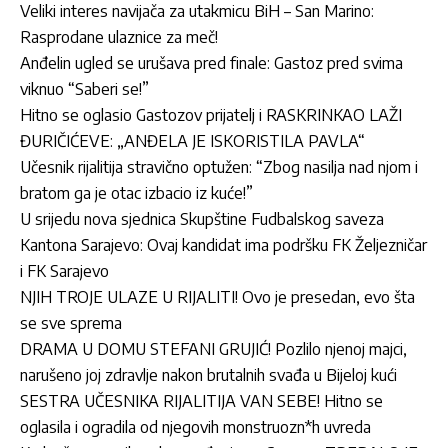
Veliki interes navijača za utakmicu BiH – San Marino:
Rasprodane ulaznice za meč!
Anđelin ugled se urušava pred finale: Gastoz pred svima
viknuo “Saberi se!”
Hitno se oglasio Gastozov prijatelj i RASKRINKAO LAŽI
ĐURIČIĆEVE: „ANĐELA JE ISKORISTILA PAVLA“
Učesnik rijalitija stravično optužen: “Zbog nasilja nad njom i
bratom ga je otac izbacio iz kuće!”
U srijedu nova sjednica Skupštine Fudbalskog saveza
Kantona Sarajevo: Ovaj kandidat ima podršku FK Željezničar
i FK Sarajevo
NJIH TROJE ULAZE U RIJALITI! Ovo je presedan, evo šta
se sve sprema
DRAMA U DOMU STEFANI GRUJIĆ! Pozlilo njenoj majci,
narušeno joj zdravlje nakon brutalnih svađa u Bijeloj kući
SESTRA UČESNIKA RIJALITIJA VAN SEBE! Hitno se
oglasila i ogradila od njegovih monstruozn*h uvreda