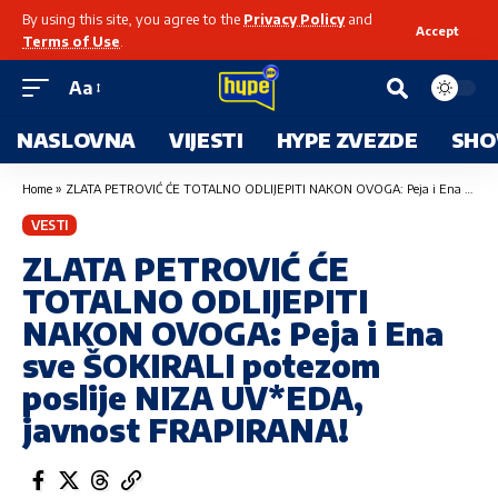
By using this site, you agree to the
Privacy Policy
and
Accept
Terms of Use
.
Aa
NASLOVNA
VIJESTI
HYPE ZVEZDE
SHO
Home
»
ZLATA PETROVIĆ ĆE TOTALNO ODLIJEPITI NAKON OVOGA: Peja i Ena sve ŠOKIRALI potezom poslije NIZA UV*EDA, javnost FRAPIRANA!
VESTI
ZLATA PETROVIĆ ĆE
TOTALNO ODLIJEPITI
NAKON OVOGA: Peja i Ena
sve ŠOKIRALI potezom
poslije NIZA UV*EDA,
javnost FRAPIRANA!