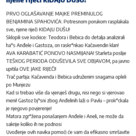
PRVO OGLAŠAVANJE MAJKE PREMINULOG
BENJAMINA SPAHOVIĆA: Potresnom porukom rasplakala
sve, njene riječi KIDAJU DUŠU!
Sklopili sve kockice: Teodora i Bebica do detalja analizirali
ha*s Anđele i Gastoza, on raskr*nkao Kačavendin klan!
AVA KARABATIĆ PONOVO NASMIJANA! Starleta poslije
TEŠKOG PERIODA ODUŠEVILA SVE OBJAVOM, pa javno
upitila OVE JAKE RIJEČI!
Trač partija: Kačavenda i Bebica udruženim snagama opleli
po Munjezu
Kad si trebao više da vjeruješ drugu, nisi nego si vjerovao
meni! Gastoz bj*sni zbog Anđelinih laži o Pavlu – prok*ckala
je njegovo povjerenje!
Matora zgr*žena ponašanjem Anđele i Aneli, ne može da
sakrije koliko ih ne podnosi
Uvođenje ovih navika pomoći će vam da efikasno smršavite