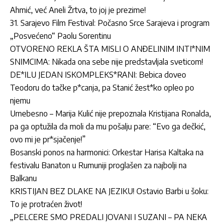
Ahmić, već Aneli Žrtva, to joj je prezime!
31. Sarajevo Film Festival: Počasno Srce Sarajeva i program
„Posvećeno“ Paolu Sorentinu
OTVORENO REKLA ŠTA MISLI O ANĐELINIM INTI*NIM
SNIMCIMA: Nikada ona sebe nije predstavljala sveticom!
DE*ILU JEDAN ISKOMPLEKS*RANI: Bebica doveo
Teodoru do tačke p*canja, pa Stanić žest*ko opleo po
njemu
Urnebesno – Marija Kulić nije prepoznala Kristijana Ronalda,
pa ga optužila da moli da mu pošalju pare: “Evo ga dečkić,
ovo mi je pr*sjačenje!”
Bosanski ponos na harmonici: Orkestar Harisa Kaltaka na
festivalu Banaton u Rumuniji proglašen za najbolji na
Balkanu
KRISTIJAN BEZ DLAKE NA JEZIKU! Ostavio Barbi u šoku:
To je protraćen život!
„PELCERE SMO PREDALI JOVANI I SUZANI – PA NEKA