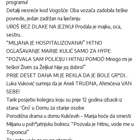
programu!
Detalji nesreće kod Vogošće: Oba vozača zadobila teške
povrede, jedan zadržan na liječenju
UROŠ BEZ DLAKE NA JEZIKU! Prodala je majku, oca,
sestru…
“MILJANA JE HOSPITALIZOVANA!” HITNO
OGLAŠAVANJE MARIJE KULIĆ SAMO ZA HYPE:
“POZVALA SAM POLICIJU I HITNU POMOĆ! Mnogo mi je
teško! Živim za Željka! Nije joj dobro!”
PRIJE DESET DANA MI JE REKLA DA JE BOLE GR*DI…
Luka Vuković sumnja da je Aneli TRUDNA, Ahmićeva VAN
SEBE!
Tarik posjetio kolegicu koju su prije 12 godina izbacili iz
stana: ‘Ćiro’ u Domu za starije osobe
Porodična drama u domu Kulićevih – Marija hoće da smesti
Miljanu u psih*jatrijsku bolnicu: “Pozvala je Hitnu, vode me u
Toponicu!”