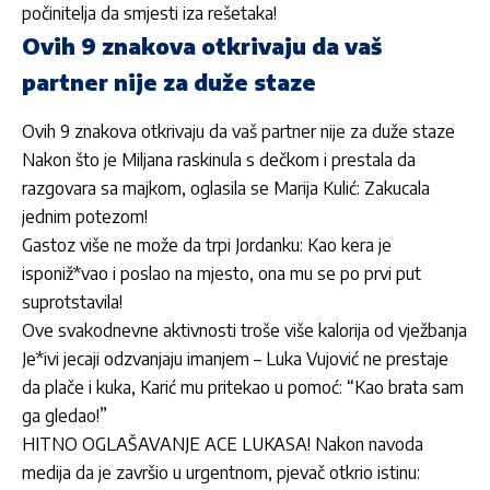
počinitelja da smjesti iza rešetaka!
Ovih 9 znakova otkrivaju da vaš
partner nije za duže staze
Ovih 9 znakova otkrivaju da vaš partner nije za duže staze
Nakon što je Miljana raskinula s dečkom i prestala da
razgovara sa majkom, oglasila se Marija Kulić: Zakucala
jednim potezom!
Gastoz više ne može da trpi Jordanku: Kao kera je
isponiž*vao i poslao na mjesto, ona mu se po prvi put
suprotstavila!
Ove svakodnevne aktivnosti troše više kalorija od vježbanja
Je*ivi jecaji odzvanjaju imanjem – Luka Vujović ne prestaje
da plače i kuka, Karić mu pritekao u pomoć: “Kao brata sam
ga gledao!”
HITNO OGLAŠAVANJE ACE LUKASA! Nakon navoda
medija da je završio u urgentnom, pjevač otkrio istinu: