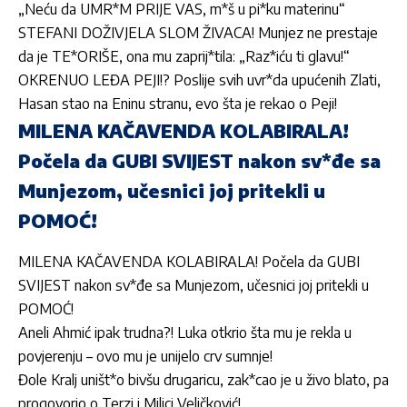
„Neću da UMR*M PRIJE VAS, m*š u pi*ku materinu“
STEFANI DOŽIVJELA SLOM ŽIVACA! Munjez ne prestaje
da je TE*ORIŠE, ona mu zaprij*tila: „Raz*iću ti glavu!“
OKRENUO LEĐA PEJI!? Poslije svih uvr*da upućenih Zlati,
Hasan stao na Eninu stranu, evo šta je rekao o Peji!
MILENA KAČAVENDA KOLABIRALA!
Počela da GUBI SVIJEST nakon sv*đe sa
Munjezom, učesnici joj pritekli u
POMOĆ!
MILENA KAČAVENDA KOLABIRALA! Počela da GUBI
SVIJEST nakon sv*đe sa Munjezom, učesnici joj pritekli u
POMOĆ!
Aneli Ahmić ipak trudna?! Luka otkrio šta mu je rekla u
povjerenju – ovo mu je unijelo crv sumnje!
Đole Kralj uništ*o bivšu drugaricu, zak*cao je u živo blato, pa
progovorio o Terzi i Milici Veličković!