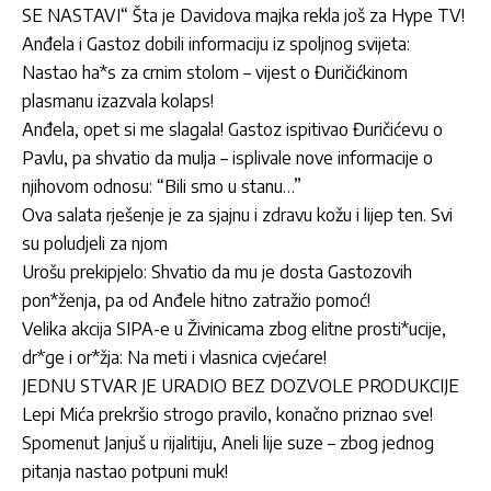
SE NASTAVI“ Šta je Davidova majka rekla još za Hype TV!
Anđela i Gastoz dobili informaciju iz spoljnog svijeta:
Nastao ha*s za crnim stolom – vijest o Đuričićkinom
plasmanu izazvala kolaps!
Anđela, opet si me slagala! Gastoz ispitivao Đuričićevu o
Pavlu, pa shvatio da mulja – isplivale nove informacije o
njihovom odnosu: “Bili smo u stanu…”
Ova salata rješenje je za sjajnu i zdravu kožu i lijep ten. Svi
su poludjeli za njom
Urošu prekipjelo: Shvatio da mu je dosta Gastozovih
pon*ženja, pa od Anđele hitno zatražio pomoć!
Velika akcija SIPA-e u Živinicama zbog elitne prosti*ucije,
dr*ge i or*žja: Na meti i vlasnica cvjećare!
JEDNU STVAR JE URADIO BEZ DOZVOLE PRODUKCIJE
Lepi Mića prekršio strogo pravilo, konačno priznao sve!
Spomenut Janjuš u rijalitiju, Aneli lije suze – zbog jednog
pitanja nastao potpuni muk!