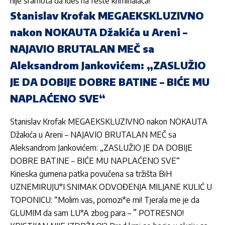
nije sramota da ideš na fešte kriminalaca!“
Stanislav Krofak MEGAEKSKLUZIVNO
nakon NOKAUTA Džakića u Areni –
NAJAVIO BRUTALAN MEČ sa
Aleksandrom Jankovićem: „ZASLUŽIO
JE DA DOBIJE DOBRE BATINE – BIĆE MU
NAPLAĆENO SVE“
Stanislav Krofak MEGAEKSKLUZIVNO nakon NOKAUTA
Džakića u Areni – NAJAVIO BRUTALAN MEČ sa
Aleksandrom Jankovićem: „ZASLUŽIO JE DA DOBIJE
DOBRE BATINE – BIĆE MU NAPLAĆENO SVE“
Kineska gumena patka povučena sa tržišta BiH
UZNEMIRUJU*I SNIMAK ODVOĐENJA MILJANE KULIĆ U
TOPONICU: “Molim vas, pomozi*e mi! Tjerala me je da
GLUMIM da sam LU*A zbog para – ” POTRESNO!