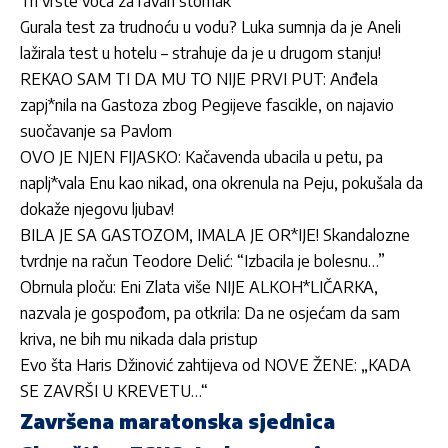
Tri vrste voća za ravan stomak
Gurala test za trudnoću u vodu? Luka sumnja da je Aneli
lažirala test u hotelu – strahuje da je u drugom stanju!
REKAO SAM TI DA MU TO NIJE PRVI PUT: Anđela
zapj*nila na Gastoza zbog Pegijeve fascikle, on najavio
suočavanje sa Pavlom
OVO JE NJEN FIJASKO: Kačavenda ubacila u petu, pa
naplj*vala Enu kao nikad, ona okrenula na Peju, pokušala da
dokaže njegovu ljubav!
BILA JE SA GASTOZOM, IMALA JE OR*IJE! Skandalozne
tvrdnje na račun Teodore Delić: “Izbacila je bolesnu…”
Obrnula ploču: Eni Zlata više NIJE ALKOH*LIČARKA,
nazvala je gospođom, pa otkrila: Da ne osjećam da sam
kriva, ne bih mu nikada dala pristup
Evo šta Haris Džinović zahtijeva od NOVE ŽENE: „KADA
SE ZAVRŠI U KREVETU…“
Završena maratonska sjednica