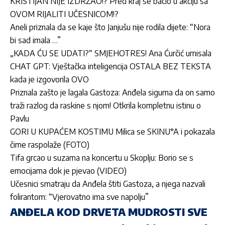
KRISTIJAN NIJE IZDRŽAO!? Pred kraj se bacio u akciju sa
OVOM RIJALITI UČESNICOM!?
Aneli priznala da se kaje što Janjušu nije rodila dijete: “Nora
bi sad imala …”
„KADA ĆU SE UDATI?“ SMJEHOTRES! Ana Ćurčić urnisala
CHAT GPT: Vještačka inteligencija OSTALA BEZ TEKSTA
kada je izgovorila OVO
Priznala zašto je lagala Gastoza: Anđela sigurna da on samo
traži razlog da raskine s njom! Otkrila kompletnu istinu o
Pavlu
GORI U KUPAĆEM KOSTIMU Milica se SKINU*A i pokazala
čime raspolaže (FOTO)
Tifa grcao u suzama na koncertu u Skoplju: Borio se s
emocijama dok je pjevao (VIDEO)
Učesnici smatraju da Anđela štiti Gastoza, a njega nazvali
folirantom: “Vjerovatno ima sve napolju”
ANĐELA KOD DRVETA MUDROSTI SVE