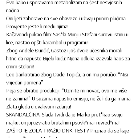
Evo kako usporavamo metabolizam na šest nesvjesnih
načina
Oni ljeti zaborave na sve obaveze i uživaju punim plućima:
Provjerite jeste li među njima!
Kačavendi pukao film: Sas*la Munji i Stefani surovu istinu u
lice, nastao opšti karambol u programu!
Zbog Anđele Đuričić, Gastoz i još dvoje učesnika morali
hitno da napuste Bijelu kuću: Njena odluka izazvala haos za
crnim stolom!
Leo bankrotirao zbog Dade Topića, a on mu poručio: “Nisi
vrijedan pomena”
Peja se obratio produkciji: “Uzmite mi novac, ovo me više
ne zanima!” U suzama napustio emisiju, ne želi da ga mama
Zlata gleda u ovakvom izdanju!
SKANDALČINA: Slađa tvrdi da je Marko pret*kao svoju
majku, on joj uzvratio brutalnim psovk*mai i uvred*ma!
ZAŠTO JE ZOLA TRAŽIO DNK TEST? Priznao da se kaje