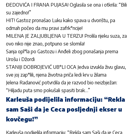
ĐEDOVIĆA I FRANA PUJASA! Oglasila se ona i otkrila: “Bili
su zajedno!”
HIT! Gastoz pronašao Luku kako spava u dvorištu, pa
odmah počeo da mu pravi zafrk*ncije!
MILENA JE ZALJUBLJENA U TERZU! Prolila rijeku suza, za
ovo niko nije znao, potpuno se slomila!
Sanja opl*la po Gastozu i Anđeli zbog ponašanja prema
Urošu i Džordi
STANIJI DOBROJEVIĆ UB*LI OCA Jedva izvukla živu glavu,
sve joj zap*lili, njena životna priča ledi krv u žilama
Jelena Radanović potvrdila da je razvod bio neizbježan:
“Hiljadu puta smo pokušali spasiti brak…”
Karleuša podijelila informaciju: “Rekla
sam Saši da je Ceca posljednji ekser u
kovčegu!”
Karleuša podijelila informaciju: “Rekla sam Saši da je Ceca