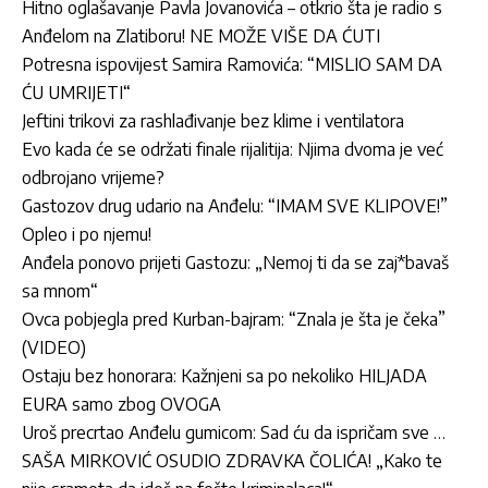
Hitno oglašavanje Pavla Jovanovića – otkrio šta je radio s
Anđelom na Zlatiboru! NE MOŽE VIŠE DA ĆUTI
Potresna ispovijest Samira Ramovića: “MISLIO SAM DA
ĆU UMRIJETI“
Jeftini trikovi za rashlađivanje bez klime i ventilatora
Evo kada će se održati finale rijalitija: Njima dvoma je već
odbrojano vrijeme?
Gastozov drug udario na Anđelu: “IMAM SVE KLIPOVE!”
Opleo i po njemu!
Anđela ponovo prijeti Gastozu: „Nemoj ti da se zaj*bavaš
sa mnom“
Ovca pobjegla pred Kurban-bajram: “Znala je šta je čeka”
(VIDEO)
Ostaju bez honorara: Kažnjeni sa po nekoliko HILJADA
EURA samo zbog OVOGA
Uroš precrtao Anđelu gumicom: Sad ću da ispričam sve …
SAŠA MIRKOVIĆ OSUDIO ZDRAVKA ČOLIĆA! „Kako te