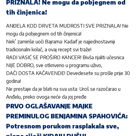
PRIZNALA! Ne mogu da pobjegnem od
tih činjenica!
ANĐELA KOD DRVETA MUDROSTI SVE PRIZNALA! Ne
mogu da pobjegnem od tih činjenica!
Nek’ zamiriše uoči Bajrama: Kadaif je najjednostavniji
tradicionalni kolač, a ovaj recept svi traže!
RADI VASIĆ SE PROŠIRO KANCER! Bivša rijaliti učesnica
NIJE DOBRO, sve otkriveno u programu uživo,
DAČI DOSTA KAČAVENDE! Devedesete su prošle prije 30
godina!
Ne prestaje da je blati na sva usta: Uroš se razočarao u
Anđelu, preko ovoga neće da joj pređe
PRVO OGLAŠAVANJE MAJKE
PREMINULOG BENJAMINA SPAHOVIĆA:
Potresnom porukom rasplakala sve,
njene riječi KIDAJU DUŠU!