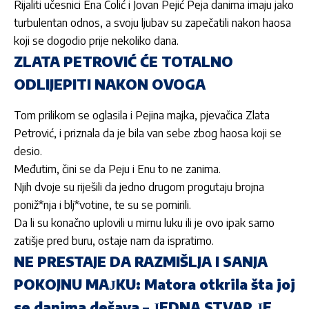
Rijaliti učesnici
Ena Čolić
i
Jovan Pejić Peja
danima imaju jako
turbulentan odnos, a svoju ljubav su zapečatili nakon haosa
koji se dogodio prije nekoliko dana.
ZLATA PETROVIĆ ĆE TOTALNO
ODLIJEPITI NAKON OVOGA
Tom prilikom se oglasila i
Pejina
majka, pjevačica
Zlata
Petrović,
i priznala da je bila van sebe zbog haosa koji se
desio.
Međutim, čini se da
Peju
i
Enu
to ne zanima.
Njih dvoje su riješili da jedno drugom progutaju brojna
poniž*nja i blj*votine, te su se pomirili.
Da li su konačno uplovili u mirnu luku ili je ovo ipak samo
zatišje pred buru, ostaje nam da ispratimo.
NE PRESTAJE DA RAZMIŠLJA I SANJA
POKOJNU MAЈKU: Matora otkrila šta joj
se danima dešava – ЈEDNA STVAR ЈE