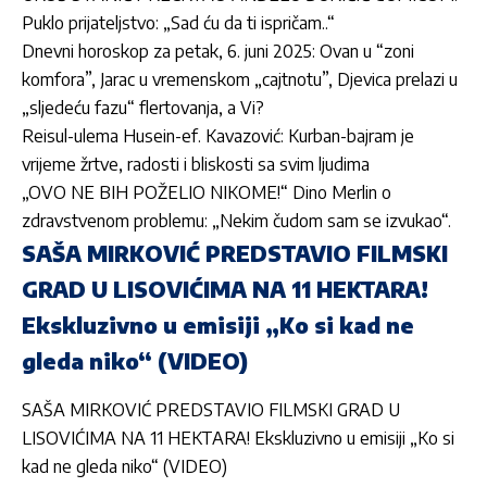
Puklo prijateljstvo: „Sad ću da ti ispričam..“
Dnevni horoskop za petak, 6. juni 2025: Ovan u “zoni
komfora”, Jarac u vremenskom „cajtnotu”, Djevica prelazi u
„sljedeću fazu“ flertovanja, a Vi?
Reisul-ulema Husein-ef. Kavazović: Kurban-bajram je
vrijeme žrtve, radosti i bliskosti sa svim ljudima
„OVO NE BIH POŽELIO NIKOME!“ Dino Merlin o
zdravstvenom problemu: „Nekim čudom sam se izvukao“.
SAŠA MIRKOVIĆ PREDSTAVIO FILMSKI
GRAD U LISOVIĆIMA NA 11 HEKTARA!
Ekskluzivno u emisiji „Ko si kad ne
gleda niko“ (VIDEO)
SAŠA MIRKOVIĆ PREDSTAVIO FILMSKI GRAD U
LISOVIĆIMA NA 11 HEKTARA! Ekskluzivno u emisiji „Ko si
kad ne gleda niko“ (VIDEO)