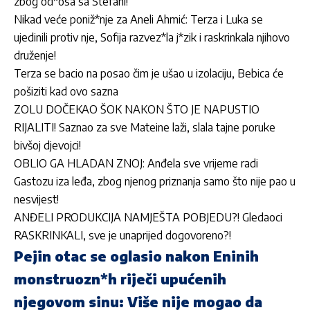
zbog od*osa sa Stefani!
Nikad veće poniž*nje za Aneli Ahmić: Terza i Luka se
ujedinili protiv nje, Sofija razvez*la j*zik i raskrinkala njihovo
druženje!
Terza se bacio na posao čim je ušao u izolaciju, Bebica će
pošiziti kad ovo sazna
ZOLU DOČEKAO ŠOK NAKON ŠTO JE NAPUSTIO
RIJALITI! Saznao za sve Mateine laži, slala tajne poruke
bivšoj djevojci!
OBLIO GA HLADAN ZNOJ: Anđela sve vrijeme radi
Gastozu iza leđa, zbog njenog priznanja samo što nije pao u
nesvijest!
ANĐELI PRODUKCIJA NAMJEŠTA POBJEDU?! Gledaoci
RASKRINKALI, sve je unaprijed dogovoreno?!
Pejin otac se oglasio nakon Eninih
monstruozn*h riječi upućenih
njegovom sinu: Više nije mogao da