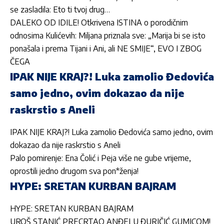
se zasladila: Eto ti tvoj drug…
DALEKO OD IDILE! Otkrivena ISTINA o porodičnim
odnosima Kulićevih: Miljana priznala sve: „Marija bi se isto
ponašala i prema Tijani i Ani, ali NE SMIJE“, EVO I ZBOG
ČEGA
IPAK NIJE KRAJ?! Luka zamolio Đedovića
samo jedno, ovim dokazao da nije
raskrstio s Aneli
IPAK NIJE KRAJ?! Luka zamolio Đedovića samo jedno, ovim
dokazao da nije raskrstio s Aneli
Palo pomirenje: Ena Čolić i Peja više ne gube vrijeme,
oprostili jedno drugom sva pon*ženja!
HYPE: SRETAN KURBAN BAJRAM
HYPE: SRETAN KURBAN BAJRAM
UROŠ STANIĆ PRECRTAO ANĐELU ĐURIČIĆ GUMICOM!