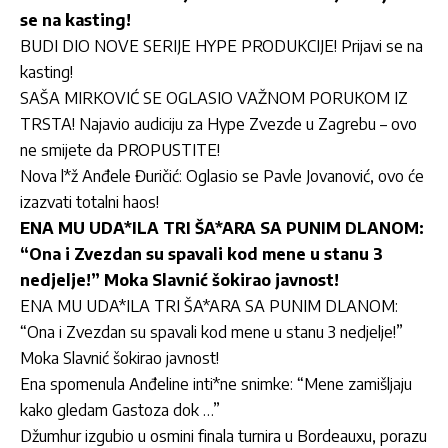
se na kasting!
BUDI DIO NOVE SERIJE HYPE PRODUKCIJE! Prijavi se na
kasting!
SAŠA MIRKOVIĆ SE OGLASIO VAŽNOM PORUKOM IZ
TRSTA! Najavio audiciju za Hype Zvezde u Zagrebu – ovo
ne smijete da PROPUSTITE!
Nova l*ž Anđele Đuričić: Oglasio se Pavle Jovanović, ovo će
izazvati totalni haos!
ENA MU UDA*ILA TRI ŠA*ARA SA PUNIM DLANOM:
“Ona i Zvezdan su spavali kod mene u stanu 3
nedjelje!” Moka Slavnić šokirao javnost!
ENA MU UDA*ILA TRI ŠA*ARA SA PUNIM DLANOM:
“Ona i Zvezdan su spavali kod mene u stanu 3 nedjelje!”
Moka Slavnić šokirao javnost!
Ena spomenula Anđeline inti*ne snimke: “Mene zamišljaju
kako gledam Gastoza dok …”
Džumhur izgubio u osmini finala turnira u Bordeauxu, porazu