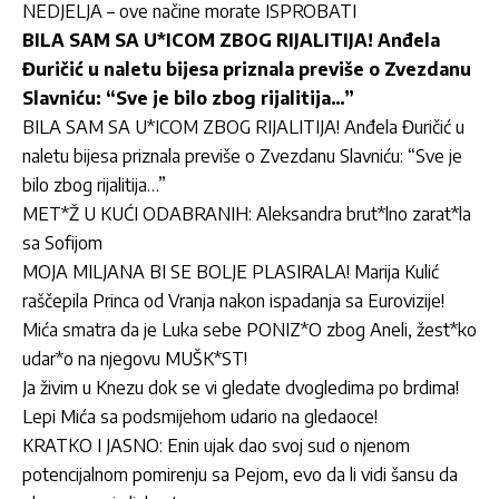
NEDJELJA – ove načine morate ISPROBATI
BILA SAM SA U*ICOM ZBOG RIJALITIJA! Anđela
Đuričić u naletu bijesa priznala previše o Zvezdanu
Slavniću: “Sve je bilo zbog rijalitija…”
BILA SAM SA U*ICOM ZBOG RIJALITIJA! Anđela Đuričić u
naletu bijesa priznala previše o Zvezdanu Slavniću: “Sve je
bilo zbog rijalitija…”
MET*Ž U KUĆI ODABRANIH: Aleksandra brut*lno zarat*la
sa Sofijom
MOJA MILJANA BI SE BOLJE PLASIRALA! Marija Kulić
raščepila Princa od Vranja nakon ispadanja sa Eurovizije!
Mića smatra da je Luka sebe PONIZ*O zbog Aneli, žest*ko
udar*o na njegovu MUŠK*ST!
Ja živim u Knezu dok se vi gledate dvogledima po brdima!
Lepi Mića sa podsmijehom udario na gledaoce!
KRATKO I JASNO: Enin ujak dao svoj sud o njenom
potencijalnom pomirenju sa Pejom, evo da li vidi šansu da