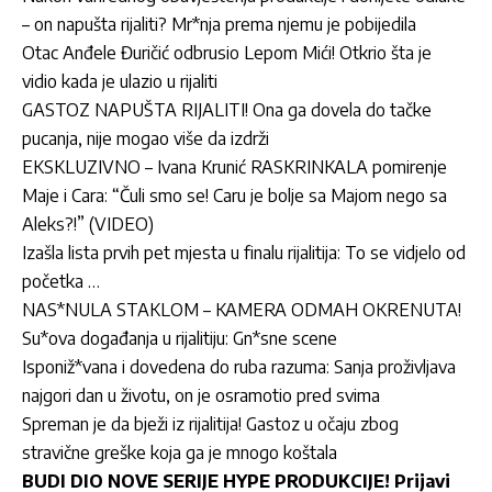
– on napušta rijaliti? Mr*nja prema njemu je pobijedila
Otac Anđele Đuričić odbrusio Lepom Mići! Otkrio šta je
vidio kada je ulazio u rijaliti
GASTOZ NAPUŠTA RIJALITI! Ona ga dovela do tačke
pucanja, nije mogao više da izdrži
EKSKLUZIVNO – Ivana Krunić RASKRINKALA pomirenje
Maje i Cara: “Čuli smo se! Caru je bolje sa Majom nego sa
Aleks?!” (VIDEO)
Izašla lista prvih pet mjesta u finalu rijalitija: To se vidjelo od
početka …
NAS*NULA STAKLOM – KAMERA ODMAH OKRENUTA!
Su*ova događanja u rijalitiju: Gn*sne scene
Isponiž*vana i dovedena do ruba razuma: Sanja proživljava
najgori dan u životu, on je osramotio pred svima
Spreman je da bježi iz rijalitija! Gastoz u očaju zbog
stravične greške koja ga je mnogo koštala
BUDI DIO NOVE SERIJE HYPE PRODUKCIJE! Prijavi