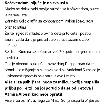
Kačavendom, plju*e je na sva usta
Marko ne dolazi sebi poslije suko*a sa Kačavendom, plju*e
je na sva usta
Zdravko Čolić o af*ri sa konobaricom, nakon špekulacija
priznao istinu
Želite izgledati mlađe: S ovih 5 detalja to ćete i postići
Ena shvatila da ju je prijateljstvo sa Gastozom skupo
koštalo!
Seli li se Đuro na selo: Glumac već 20 godina ne jede meso i
meditira
Ona je okrenula igricu: Gastozov drug Pegi priznao da je
promijenio mišljenje o njegovoj vezi sa Anđelom! Sumnjao je
u iskrenost njegovih osjećanja, a evo i zašto
Više si za psihij*tra, nego za Milicu: Sofija raspalila
p*ljbu po Terzi, on joj poručio da se od Tetova i
Atmira Albe nikad neće oprati!
Više si za psihij*tra, nego za Milicu: Sofija raspalila p*ljbu po