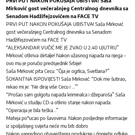
PRVI PUT NAKON POKUŠAJA UBISTVA! Saša
Mirković gost večerašnjeg Centralnog dnevnika sa
Senadom Hadžifejzovićem na FACE TV
PRVI PUT NAKON POKUŠAJA UBISTVA! Saša Mirković
gost večerašnjeg Centralnog dnevnika sa Senadom
Hadžifejzovićem na FACE TV
“ALEKSANDAR VUČIĆ ME JE ZVAO U 2.40 UJUTRU”
Mirković otkriva detalje! Nakon užasnog napada na njega –
ovo mu je poručio predsjednik Srbije!
Saša Mirković pita Cecu: “Čija je ogrlica, Svetlana?”
ŠOKANTNA ISPOVIJEST! Saša Mirković: “Dok me šutirao,
rekao mi je: ‘Ne diraj više Cecu i …’”
“Prošao sam golgotu napada kriminalca i džeparoša” Saša
Mirković u studiju CD-a otkrio stanje nakon napada:
“Operacija je bila teška…”
Mateja po*ucao po šavovima: Nakon posljednje informacije
iz spoljašnjeg svijeta neće mu biti dobro
Nakon vanrednog obavještenja produkcije i donijete odluke