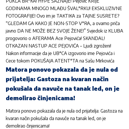
PUKLA BR*KA! HYPE SAZNAJE! Pejović KRIJE
GODINAMA MNOGO MLAĐU ŠVAL*RKU! EKSKLUZIVNE
FOTOGRAFIJE! Ovo im je TAKTIKA za TAJNE SUSRETE?
“GLEDAM GA KAKO JE NON-STOP V*RA, a ovamo priča
javno DA NE MOŽE BEZ SVOJE ŽENE!” Svjedok iz KLUBA
progovorio o AFERAMA Ace Pejovića! SKANDAL!
OTKAZAN NASTUP ACE PEJOVIĆA – Ljudi zgroženi!
Nakon informacije da je UB*CA izgovorio ime Pejovića i
Cece tokom POKUŠAJA ATENT*TA na Sašu Mirkovića
Matora ponovo pokazala da je nula od
prijatelja: Gastoza na kvaran način
pokušala da navuče na tanak led, on je
demolirao činjenicama!
Matora ponovo pokazala da je nula od prijatelja: Gastoza na
kvaran način pokušala da navuče na tanak led, on je
demolirao činjenicama!