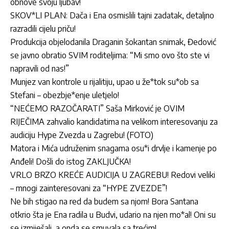
obnove svoju ljubav!
SKOV*LI PLAN: Dača i Ena osmislili tajni zadatak, detaljno
razradili cijelu priču!
Produkcija objelodanila Draganin šokantan snimak, Đedović
se javno obratio SVIM roditeljima: “Mi smo ovo što ste vi
napravili od nas!”
Munjez van kontrole u rijalitiju, upao u že*tok su*ob sa
Stefani – obezbje*enje uletjelo!
“NEĆEMO RAZOČARATI” Saša Mirković je OVIM
RIJEČIMA zahvalio kandidatima na velikom interesovanju za
audiciju Hype Zvezda u Zagrebu! (FOTO)
Matora i Mića udruženim snagama osu*i drvlje i kamenje po
Anđeli! Došli do istog ZAKLJUČKA!
VRLO BRZO KREĆE AUDICIJA U ZAGREBU! Redovi veliki
– mnogi zainteresovani za “HYPE ZVEZDE”!
Ne bih stigao na red da budem sa njom! Bora Santana
otkrio šta je Ena radila u Budvi, udario na njen mo*al! Oni su
se izmiješali, a onda se smuvala sa trećim!