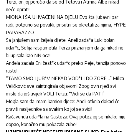
Terzi, on joj poručio da se od Tetova i Atmira Albe nikad
neće oprati!
MIONA I ŠA UHVAĆENI NA DJELU Evo šta ljubavni par
radi, potpuno se povukli, prisutni se okretali za njima, HYPE
PAPARAZZO
Sa Janjušem sam željela dijete: Aneli zada*a Luki bolan
udar*c, Sofija raspametila Terzu priznanjem da ga nikad ne
bi upisala kao NN oca!
Anđela zadala Eni žest*k udar*c preko Peje, tenzija ponovo
raste!
“TAMO SMO LJUB*V NEKAD VOD*LI DO ZORE…” Milica
Veličković sve zaintrigirala objavom! Zbog ovih riječi svi
misle da još uvijek VOLI Terzu: “Vidi se da PATI”
Mogla sam da imam kamion djece: Aneli otkrila dokad će
praviti nasljednike sa svakim ko joj se svidi!
Kačavenda udar*la na Gastoza: Ovaj potez joj se nikako nije
dopao, konačno mu pokazala zube!
UZNEMIRUJ*ĆE NECENZURISANE SLIKE: Evo kako