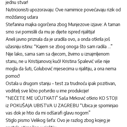
jednu stvar!
Nutricionisti upozoravaju: Ove namirnice povećavaju rizik od
moždanog udara
Stefanina majka ogorčena zbog Munjezove izjave: A taman
smo svi pomislili da mu je dijete ispred rijalitija!
Aneli javno priznala da je uradila ovo, a onda otkrila još
užasniju istinu: “Kajem se zbog onoga što sam radila …”
Nije lako, sama sam sa djecom, živimo u iznajmljenom
stanu, ne u Kristijanovoj kući! Kristina Spalević više nije
mogla da šuti, Golubović mjesecima u rijalitiju, a ona nema
pomoć!
Ostala u drugom stanju – test za trudnoću ipak pozitivan,
voditelj sve lično potvrdio u ime produkcije!
“NEĆETE ME UĆUTKATI” Saša Mirković otkrio KO STOJI
iz POKUŠAJA UBISTVA U ZAGREBU “Ubica je spominjao
vas dok je htio da mi odšarafi glavu nogom”
Stiglo pismo Velikog šefa: Ovo je razlog zbog kojeg je