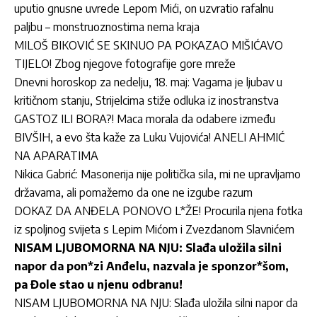
uputio gnusne uvrede Lepom Mići, on uzvratio rafalnu
paljbu – monstruoznostima nema kraja
MILOŠ BIKOVIĆ SE SKINUO PA POKAZAO MIŠIĆAVO
TIJELO! Zbog njegove fotografije gore mreže
Dnevni horoskop za nedelju, 18. maj: Vagama je ljubav u
kritičnom stanju, Strijelcima stiže odluka iz inostranstva
GASTOZ ILI BORA?! Maca morala da odabere između
BIVŠIH, a evo šta kaže za Luku Vujovića! ANELI AHMIĆ
NA APARATIMA
Nikica Gabrić: Masonerija nije politička sila, mi ne upravljamo
državama, ali pomažemo da one ne izgube razum
DOKAZ DA ANĐELA PONOVO L*ŽE! Procurila njena fotka
iz spoljnog svijeta s Lepim Mićom i Zvezdanom Slavnićem
NISAM LJUBOMORNA NA NJU: Slađa uložila silni
napor da pon*zi Anđelu, nazvala je sponzor*šom,
pa Đole stao u njenu odbranu!
NISAM LJUBOMORNA NA NJU: Slađa uložila silni napor da