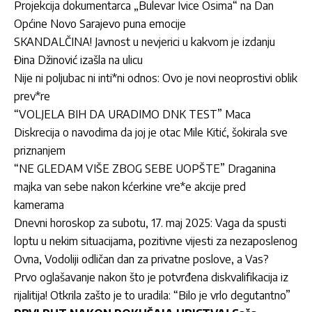
Projekcija dokumentarca „Bulevar Ivice Osima“ na Dan
Općine Novo Sarajevo puna emocije
SKANDALČINA! Javnost u nevjerici u kakvom je izdanju
Đina Džinović izašla na ulicu
Nije ni poljubac ni inti*ni odnos: Ovo je novi neoprostivi oblik
prev*re
“VOLJELA BIH DA URADIMO DNK TEST” Maca
Diskrecija o navodima da joj je otac Mile Kitić, šokirala sve
priznanjem
“NE GLEDAM VIŠE ZBOG SEBE UOPŠTE” Draganina
majka van sebe nakon kćerkine vre*e akcije pred
kamerama
Dnevni horoskop za subotu, 17. maj 2025: Vaga da spusti
loptu u nekim situacijama, pozitivne vijesti za nezaposlenog
Ovna, Vodoliji odličan dan za privatne poslove, a Vas?
Prvo oglašavanje nakon što je potvrđena diskvalifikacija iz
rijalitija! Otkrila zašto je to uradila: “Bilo je vrlo degutantno”