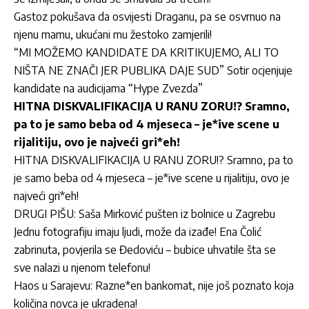
Gastoz pokušava da osvijesti Draganu, pa se osvrnuo na
njenu mamu, ukućani mu žestoko zamjerili!
“MI MOŽEMO KANDIDATE DA KRITIKUJEMO, ALI TO
NIŠTA NE ZNAČI JER PUBLIKA DAJE SUD” Sotir ocjenjuje
kandidate na audicijama “Hype Zvezda”
HITNA DISKVALIFIKACIJA U RANU ZORU!? Sramno,
pa to je samo beba od 4 mjeseca – je*ive scene u
rijalitiju, ovo je najveći gri*eh!
HITNA DISKVALIFIKACIJA U RANU ZORU!? Sramno, pa to
je samo beba od 4 mjeseca – je*ive scene u rijalitiju, ovo je
najveći gri*eh!
DRUGI PIŠU: Saša Mirković pušten iz bolnice u Zagrebu
Jednu fotografiju imaju ljudi, može da izađe! Ena Čolić
zabrinuta, povjerila se Đedoviću – bubice uhvatile šta se
sve nalazi u njenom telefonu!
Haos u Sarajevu: Razne*en bankomat, nije još poznato koja
količina novca je ukradena!