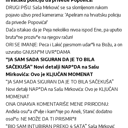
DRUGI PIŠU: Saša Mirković se sa slomljenom rukom
pojavio uživo pred kamerama: ‘Apeliram na hrvatsku policiju
da privede Popovića!‘
Dača istakao da je Peja nekoliko nivoa ispod Ene, pa uputio
bruta*ne proziv*e na njegov račun!
ORI SE IMANJE: Peca i Lakić pjesmom udar*li na Božu, a on
uzvratio GNUSN*M UVR*DAMA
“JA SAM SADA SIGURAN DA JE TO BILA
SAČEKUŠA” Novi detalji NAP*DA na Sašu
Mirkovića: Ovo je KLJUČAN MOMENAT
“JA SAM SADA SIGURAN DA JE TO BILA SAČEKUŠA”
Novi detalji NAP*DA na Sašu Mirkovića: Ovo je KLJUČAN
MOMENAT
ONA ONAKVA KOMENTARIŠE MENE PRIRODNU:
Anđela osu*a d*vlje i kam*nje po Aneli, Stanić dodatno
osol*o: NE MOŽE DA TI PRISMR*I!
“BIO SAM INTUBIRAN PREKO 4 SATA” Saša Mirković