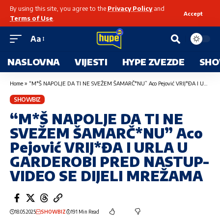
By using this site, you agree to the
Privacy Policy
and
Accept
Terms of Use
.
Aa
NASLOVNA
VIJESTI
HYPE ZVEZDE
SHO
Home
»
“M*Š NAPOLJE DA TI NE SVEŽEM ŠAMARČ*NU” Aco Pejović VRIJ*ĐA I URLA U GARDEROBI PRED NASTUP-VIDEO SE DIJELI MREŽAMA
SHOWBIZ
“M*Š NAPOLJE DA TI NE
SVEŽEM ŠAMARČ*NU” Aco
Pejović VRIJ*ĐA I URLA U
GARDEROBI PRED NASTUP-
VIDEO SE DIJELI MREŽAMA
18.05.2025
SHOWBIZ
191 Min Read