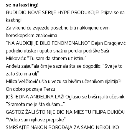
se na kasting!
BUDI DIO NOVE SERIJE HYPE PRODUKCIJE! Prijavi se na
kasting!
Za vikend će zvijezde posebno biti naklonjene ovim
horoskopskim znakovima
“NA AUDICIJI JE BILO FENOMENALNO” Dejan Dragojević
podijelio utiske i uputio snažnu poruku podrške Saši
Mirkoviću: “Tu sam da stanem uz istinu”
Anđelu zajau*ala čim je saznala šta se dogodilo: “Sve je to
zato što ima cilj”
Milica Veličković ušla u vezu sa bivšim učesnikom rijalitija?!
On dobro poznaje Terzu
JOŠ JEDNA ANĐELINA LAŽ! Oglasio se bivši rijaliti učesnik:
”Sramota me je šta slušam…”
GASTOZ ŽALI ŠTO NIJE BIO NA MJESTU FILIPA ĐUKIĆA!
“Video sam njihove prepiske”
SMRŠAJTE NAKON POROĐAJA ZA SAMO NEKOLIKO