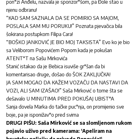
pon*zi Anđelu, nazvala je sponzor*šom, pa Đole stao u
njenu odbranu!
“KAD SAM SAZNALA DA SE POMIRIO SA MAJOM,
POSLALA SAM MU PORUKU!” Poznata pjevačica bila
šokirana postupkom Filipa Cara!
“BOŠKO JANKOVIĆ JE BIO MOJ TAKSISTA” Evo ko je bio
sa Veliborom Popovićem Popom kada je pokušan
ATENT*T na Sašu Mirkovića
Stanić istakao da je Bebica isuviše gr*šan da bi
komentarisao druge, došao do ŠOK ZAKLJUČKA!
JA SAM MOGAO DA KAŽEM VOZAČU DA NASTAVI DA
VOZI, ALI SAM IZAŠAO!” Saša Mirković o tome šta se
dešavalo U MINUTIMA PRED POKUŠAJ UBIST*A
Sanja dovela Marka do tačke puc*nja, on promijenio sve
boje, pa je isponižav*o pred svima
DRUGI PIŠU: Saša Mirković se sa slomljenom rukom
pojavio uživo pred kamerama: ‘Apeliram na
hrvatsku policiju da privede Popovića!‘