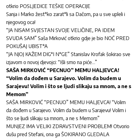
otkrio POSLJEDICE TEŠKE OPERACIJE
Sanja i Marko žest*ko zarat*li sa Dačom, pa u sve upleli i
njegovog oca!
“JA NISAM SVJESTAN SVOJE VELIČINE, PA IDEM
SVUDA SAM” Saša Mirković otkrio gdje je bio NOĆ PRED
POKUŠAJ UBIST*A
“JA NJOJ KAŽEM DIG*I N*GE” Stanislav Krofak šokirao sve
izjavom o novoj djevojci: “Išli smo na piće…”
SAŠA MIRKOVIĆ “PECNUO” MEMU HALJEVCA!
“Volim da dođem u Sarajevo. Volim da budem u
Sarajevu! Volim i što se ljudi slikaju sa mnom, a ne s
Memom”
SAŠA MIRKOVIĆ “PECNUO” MEMU HALJEVCA! “Volim
da dođem u Sarajevo. Volim da budem u Sarajevu! Volim i
što se ljudi slikaju sa mnom, a ne s Memom”
MUNJEZ IMA VELIKI ZDRAVSTVENI PROBLEM! Otvorio
dušu pred Stefani, ona ga ŠOKIRANO GLEDALA