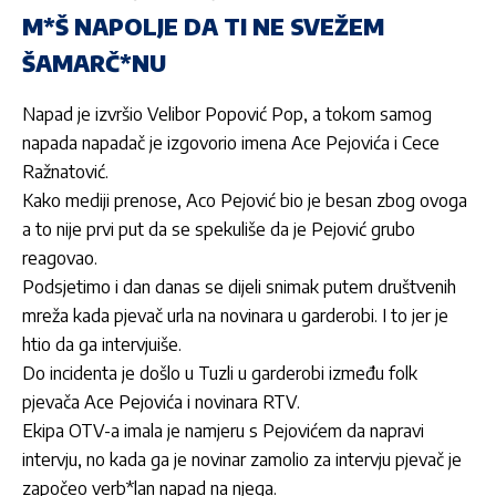
M*Š NAPOLJE DA TI NE SVEŽEM
ŠAMARČ*NU
Napad je izvršio Velibor Popović Pop, a tokom samog
napada napadač je izgovorio imena Ace Pejovića i Cece
Ražnatović.
Kako mediji prenose, Aco Pejović bio je besan zbog ovoga
a to nije prvi put da se spekuliše da je Pejović grubo
reagovao.
Podsjetimo i dan danas se dijeli snimak putem društvenih
mreža kada pjevač urla na novinara u garderobi. I to jer je
htio da ga intervjuiše.
Do incidenta je došlo u Tuzli u garderobi između folk
pjevača Ace Pejovića i novinara RTV.
Ekipa OTV-a imala je namjeru s Pejovićem da napravi
intervju, no kada ga je novinar zamolio za intervju pjevač je
započeo verb*lan napad na njega.