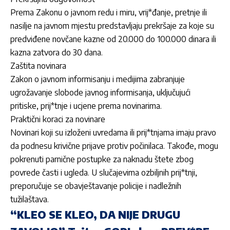
Prema Zakonu o javnom redu i miru, vrij*đanje, pretnje ili
nasilje na javnom mjestu predstavljaju prekršaje za koje su
predviđene novčane kazne od 20.000 do 100.000 dinara ili
kazna zatvora do 30 dana.
Zaštita novinara
Zakon o javnom informisanju i medijima zabranjuje
ugrožavanje slobode javnog informisanja, uključujući
pritiske, prij*tnje i ucjene prema novinarima.
Praktični koraci za novinare
Novinari koji su izloženi uvredama ili prij*tnjama imaju pravo
da podnesu krivične prijave protiv počinilaca. Takođe, mogu
pokrenuti parnične postupke za naknadu štete zbog
povrede časti i ugleda. U slučajevima ozbiljnih prij*tnji,
preporučuje se obavještavanje policije i nadležnih
tužilaštava.
“KLEO SE KLEO, DA NIJE DRUGU