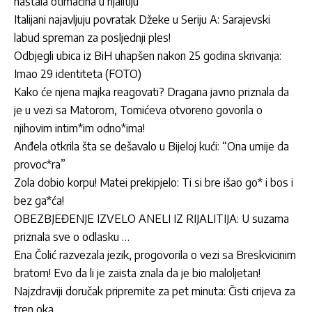
nastala otimačina u rijalitiju
Italijani najavljuju povratak Džeke u Seriju A: Sarajevski
labud spreman za posljednji ples!
Odbjegli ubica iz BiH uhapšen nakon 25 godina skrivanja:
Imao 29 identiteta (FOTO)
Kako će njena majka reagovati? Dragana javno priznala da
je u vezi sa Matorom, Tomićeva otvoreno govorila o
njihovim intim*im odno*ima!
Anđela otkrila šta se dešavalo u Bijeloj kući: “Ona umije da
provoc*ra”
Zola dobio korpu! Matei prekipjelo: Ti si bre išao go* i bos i
bez ga*ća!
OBEZBJEĐENJE IZVELO ANELI IZ RIJALITIJA: U suzama
priznala sve o odlasku …
Ena Čolić razvezala jezik, progovorila o vezi sa Breskvicinim
bratom! Evo da li je zaista znala da je bio maloljetan!
Najzdraviji doručak pripremite za pet minuta: Čisti crijeva za
tren oka