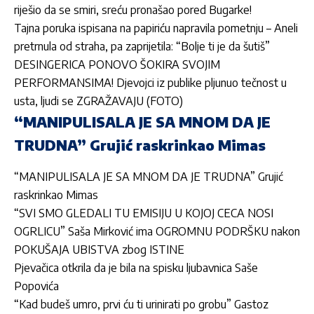
riješio da se smiri, sreću pronašao pored Bugarke!
Tajna poruka ispisana na papiriću napravila pometnju – Aneli
pretrnula od straha, pa zaprijetila: “Bolje ti je da šutiš”
DESINGERICA PONOVO ŠOKIRA SVOJIM
PERFORMANSIMA! Djevojci iz publike pljunuo tečnost u
usta, ljudi se ZGRAŽAVAJU (FOTO)
“MANIPULISALA JE SA MNOM DA JE
TRUDNA” Grujić raskrinkao Mimas
“MANIPULISALA JE SA MNOM DA JE TRUDNA” Grujić
raskrinkao Mimas
“SVI SMO GLEDALI TU EMISIJU U KOJOJ CECA NOSI
OGRLICU” Saša Mirković ima OGROMNU PODRŠKU nakon
POKUŠAJA UBISTVA zbog ISTINE
Pjevačica otkrila da je bila na spisku ljubavnica Saše
Popovića
“Kad budeš umro, prvi ću ti urinirati po grobu” Gastoz