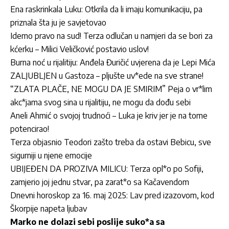
Ena raskrinkala Luku: Otkrila da li imaju komunikaciju, pa
priznala šta ju je savjetovao
Idemo pravo na sud! Terza odlučan u namjeri da se bori za
kćerku – Milici Veličković postavio uslov!
Burna noć u rijalitiju: Anđela Đuričić uvjerena da je Lepi Mića
ZALJUBLJEN u Gastoza – pljušte uv*ede na sve strane!
“ZLATA PLAČE, NE MOGU DA JE SMIRIM” Peja o vr*lim
akc*jama svog sina u rijalitiju, ne mogu da dođu sebi
Aneli Ahmić o svojoj trudnoći – Luka je kriv jer je na tome
potencirao!
Terza objasnio Teodori zašto treba da ostavi Bebicu, sve
sigurniji u njene emocije
UBIJEĐEN DA PROZIVA MILICU: Terza opl*o po Sofiji,
zamjerio joj jednu stvar, pa zarat*o sa Kačavendom
Dnevni horoskop za 16. maj 2025: Lav pred izazovom, kod
Škorpije napeta ljubav
Marko ne dolazi sebi poslije suko*a sa