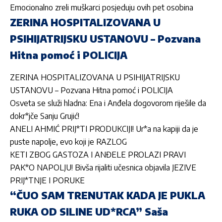
Emocionalno zreli muškarci posjeduju ovih pet osobina
ZERINA HOSPITALIZOVANA U
PSIHIJATRIJSKU USTANOVU – Pozvana
Hitna pomoć i POLICIJA
ZERINA HOSPITALIZOVANA U PSIHIJATRIJSKU
USTANOVU – Pozvana Hitna pomoć i POLICIJA
Osveta se služi hladna: Ena i Anđela dogovorom riješile da
dokr*jče Sanju Grujić!
ANELI AHMIĆ PRIJ*TI PRODUKCIJI! Ur*a na kapiji da je
puste napolje, evo koji je RAZLOG
KETI ZBOG GASTOZA I ANĐELE PROLAZI PRAVI
PAK*O NAPOLJU! Bivša rijaliti učesnica objavila JEZIVE
PRIJ*TNJE I PORUKE
“ČUO SAM TRENUTAK KADA JE PUKLA
RUKA OD SILINE UD*RCA” Saša