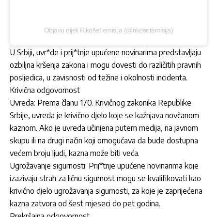
Objavu dijeli Rikošet emisija (@rikosetemisija)
U Srbiji, uvr*de i prij*tnje upućene novinarima predstavljaju
ozbiljna kršenja zakona i mogu dovesti do različitih pravnih
posljedica, u zavisnosti od težine i okolnosti incidenta.
Krivična odgovornost
Uvreda: Prema članu 170. Krivičnog zakonika Republike
Srbije, uvreda je krivično djelo koje se kažnjava novčanom
kaznom. Ako je uvreda učinjena putem medija, na javnom
skupu ili na drugi način koji omogućava da bude dostupna
većem broju ljudi, kazna može biti veća.
Ugrožavanje sigurnosti: Prij*tnje upućene novinarima koje
izazivaju strah za ličnu sigurnost mogu se kvalifikovati kao
krivično djelo ugrožavanja sigurnosti, za koje je zaprijećena
kazna zatvora od šest mjeseci do pet godina.
Prekršajna odgovornost