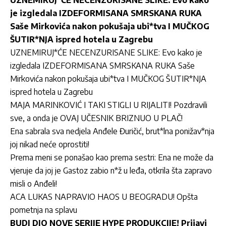
je izgledala IZDEFORMISANA SMRSKANA RUKA
Saše Mirkovića nakon pokušaja ubi*tva I MUČKOG
ŠUTIR*NJA ispred hotela u Zagrebu
UZNEMIRUJ*ĆE NECENZURISANE SLIKE: Evo kako je
izgledala IZDEFORMISANA SMRSKANA RUKA Saše
Mirkovića nakon pokušaja ubi*tva I MUČKOG ŠUTIR*NJA
ispred hotela u Zagrebu
MAJA MARINKOVIĆ I TAKI STIGLI U RIJALITI! Pozdravili
sve, a onda je OVAJ UČESNIK BRIZNUO U PLAČ!
Ena sabrala sva nedjela Anđele Đuričić, brut*lna ponižav*nja
joj nikad neće oprostiti!
Prema meni se ponašao kao prema sestri: Ena ne može da
vjeruje da joj je Gastoz zabio n*ž u leđa, otkrila šta zapravo
misli o Anđeli!
ACA LUKAS NAPRAVIO HAOS U BEOGRADU! Opšta
pometnja na splavu
BUDI DIO NOVE SERIJE HYPE PRODUKCIJE! Prijavi