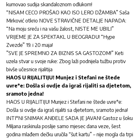
kumovao sudija skandaloznom odlukom!
“NISAM CECO PROŠAO KAO ISO LERO DŽAMBA” Saša
Mirković otkrio NOVE STRAVIČNE DETALJE NAPADA:
“Na moju sreću i na vašu žalost, NISTE ME UBILI”
VRIJEME JE ZA SPEKTAKL U BEOGRADU! “Hype
Zvezde” 19. i 20 maja!
”SVE JE SPREMNO ZA BIZNIS SA GASTOZOM!” Keti
uzela stvar u svoje ruke: Zbog laži podnijela tužbu protiv
bivše učesnice rijalitija
HAOS U RIJALITIJU! Munjez i Stefani ne štede
uvre*e: Došla si ovdje da igraš rijaliti sa djetetom,
sramoto jedna!
HAOS U RIJALITIJU! Munjez i Stefani ne štede uvre*e:
Došla si ovdje da igraš rijaliti sa djetetom, sramoto jedna!
INTI*NI SNIMAK ANĐELE SADA JE JAVAN! Gastoz u šoku
Miljana raskinula poslije samo mjesec dana veze, šest
godina mlađem dečku uručila “šut kartu” – nije mogla da trpi