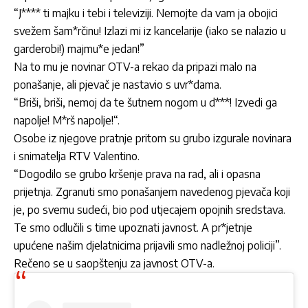
“J**** ti majku i tebi i televiziji. Nemojte da vam ja obojici
svežem šam*rčinu! Izlazi mi iz kancelarije (iako se nalazio u
garderobi!) majmu*e jedan!”
Na to mu je novinar OTV-a rekao da pripazi malo na
ponašanje, ali pjevač je nastavio s uvr*dama.
“Briši, briši, nemoj da te šutnem nogom u d***! Izvedi ga
napolje! M*rš napolje!“.
Osobe iz njegove pratnje pritom su grubo izgurale novinara
i snimatelja RTV Valentino.
“Dogodilo se grubo kršenje prava na rad, ali i opasna
prijetnja. Zgranuti smo ponašanjem navedenog pjevača koji
je, po svemu sudeći, bio pod utjecajem opojnih sredstava.
Te smo odlučili s time upoznati javnost. A pr*jetnje
upućene našim djelatnicima prijavili smo nadležnoj policiji”.
Rečeno se u saopštenju za javnost OTV-a.