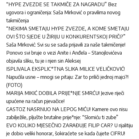
“HYPE ZVEZDE SE TAKMIČE ZA NAGRADU” Bez
ugovora i ograničenja: Saša Mirković o pravilima novog
takmičenja
“NEKIMA SMETAJU HYPE ZVEZDE, A KOME SMETAJU
OVI ŠTO SJEDE U ŽIRIJU U KONKURENTSKOJ PRIČI?”
Saša Mirković: Svi su se sada prijavili za naše takmičenje!
Ponovo svi bruje o vezi Anite i Anđela – Stanojlovićeva
objavila sliku, tu je i njen sin Aleksej
ISPLIVALA EKSPLIC*TNA SLIKA MILICE VELIČKOVIĆ!
Napućila usne – mnogi se pitaju: Zar to priliči jednoj majci?!
(FOTO)
MARIJA MIKIĆ DOBILA PRIJE*NJE SMRĆU! Jezive riječi
upućene na račun pjevačice!
GASTOZ NASRNUO NA LEPOG MIĆU! Kamere ovo nisu
zabilježile, pljušte brutalne prije*nje: “Slomiću ti zube”
EVO KOLIKO MJESEČNO ZARAĐUJE FILIP CAR? U rijalitiju
je dobio veliki honorar, šokiraćete se kada čujete CIFRU!