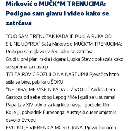
Mirković o MUČK*M TRENUCIMA:
Podigao sam glavu i video kako se
zatrčava
“ČUO SAM TRENUTAK KADA JE PUKLA RUKA OD
SILINE UD*RCA” Saša Mirković o MUČK*M TRENUCIMA:
Podigao sam glavu i video kako se zatrčava
Grudi u prvi plan, rakija i cigara: Ljupka Stević pokazala kako
se sprema za nastup
TEI TAIROVIĆ POZLILO NA NASTUPU! Pjevačica hitno
sišla sa bine, publika u ŠOKU
“NE DIRAJ ME VIŠE NIKADA U ŽIVOTU” Anđela tjera
Gastoza od sebe zbog Lepog Miće i guši se u suzama!
Papa Lav XIV otkrio za koji klub navija i podijelio Rim
Ko je JJ, pobjednik Eurosonga: Austrijski queer umjetnik
osvojio Evropu
EVO KO JE VJERENICA MC STOJANA: Pjevač konačno