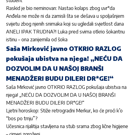
student
Raskid je bio neminovan: Nastao kolaps zbog uvr*da
Anđela ne može ni da zamisli šta se dešava u spoljašnjem
svijetu zbog njenih snimaka koji su ugledali svjetlost dana
ANELI IPAK TRUDNA?! Luka pred svima otkrio šokantnu
istinu – ona zanijemila od šoka
Saša Mirković javno OTKRIO RAZLOG
pokušaja ubistva na njega! „NEĆU DA
DOZVOLIM DA U NAŠOJ BRANŠI
MENADŽERI BUDU DILERI DR*GE!“
Saša Mirković javno OTKRIO RAZLOG pokušaja ubistva na
njega! „NEĆU DA DOZVOLIM DA U NAŠOJ BRANŠI
MENADŽERI BUDU DILERI DR*GE!“
Ljetni horoskop: Stiže retrogradni Merkur, ko će proći k’o
“bos po trnju”?
Učesnica rijalitija stavljena na stub srama zbog lične higijene
– cimeri zgroženi