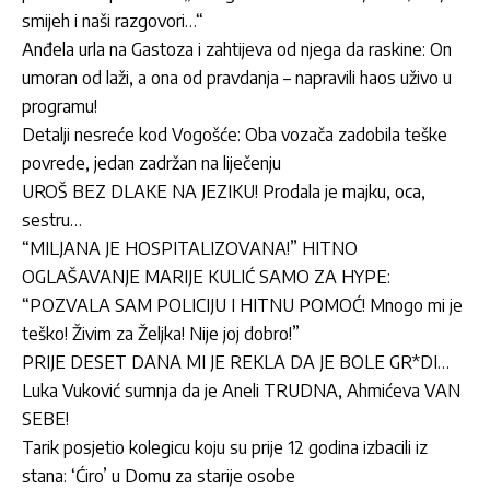
smijeh i naši razgovori…“
Anđela urla na Gastoza i zahtijeva od njega da raskine: On
umoran od laži, a ona od pravdanja – napravili haos uživo u
programu!
Detalji nesreće kod Vogošće: Oba vozača zadobila teške
povrede, jedan zadržan na liječenju
UROŠ BEZ DLAKE NA JEZIKU! Prodala je majku, oca,
sestru…
“MILJANA JE HOSPITALIZOVANA!” HITNO
OGLAŠAVANJE MARIJE KULIĆ SAMO ZA HYPE:
“POZVALA SAM POLICIJU I HITNU POMOĆ! Mnogo mi je
teško! Živim za Željka! Nije joj dobro!”
PRIJE DESET DANA MI JE REKLA DA JE BOLE GR*DI…
Luka Vuković sumnja da je Aneli TRUDNA, Ahmićeva VAN
SEBE!
Tarik posjetio kolegicu koju su prije 12 godina izbacili iz
stana: ‘Ćiro’ u Domu za starije osobe