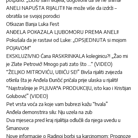
potpuno: „Lično sam vidjela, dogovorili da se ne snima!“
ANELI NAPUŠTA RIJALITI! Ne može više da izdrži –
obratila se svojoj porodici
Otkazan Banja Luka Fest
ANĐELA POKAZALA LJUBOMORU PREMA ANELI!
Pokušala da je rastavi od Luke: „OPSJEDNUTA si mojom
POJAVOM“
EKSKLUZIVNO Ćana RASKRINKALA koleginicu?! „Žao mi
je Zlate Petrović! Mnogo pati zato što …“ (VIDEO)
“ŽELJKO MITROVIĆU, UBIĆU SE!” Bivša rijaliti zvijezda
otkrila šta je Anđela Đuričić pričala prije ulaska u rijaliti!
“Najstrašnije je PLJUVA*A PRODUKCIJU, isto kao i Kristijan
Golubović” (VIDEO)
Pet vrsta voća za koje vam bubrezi kažu “hvala”
Anđela demonstrira silu: Nju uzela na zub
Dva mjeseca pred kraj rijalitija odlučili da njega uvedu u
Šimanovce
Nove informacije o Radinoj borbi sa karcinomom: Prognoze