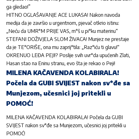
ga gledao!”
HITNO OGLAŠAVANJE ACE LUKASA! Nakon navoda
medija da je završio u urgentnom, pjevač otkrio istinu:
„Neću da UMR*M PRIJE VAS, m*š u pi*ku materinu“
STEFANI DOŽIVJELA SLOM ŽIVACA! Munjez ne prestaje
da je TE*ORIŠE, ona mu zaprij*tila: „Raz*iću ti glavu!“
OKRENUO LEĐA PEJI!? Poslije svih uvr*da upućenih Zlati,
Hasan stao na Eninu stranu, evo šta je rekao o Peji!
MILENA KAČAVENDA KOLABIRALA!
Počela da GUBI SVIJEST nakon sv*đe sa
Munjezom, učesnici joj pritekli u
POMOĆ!
MILENA KAČAVENDA KOLABIRALA! Počela da GUBI
SVIJEST nakon sv*đe sa Munjezom, učesnici joj pritekli u
POMOĆ!