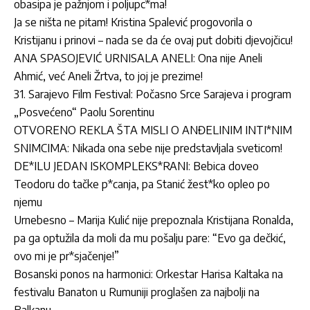
obasipa je pažnjom i poljupc*ma!
Ja se ništa ne pitam! Kristina Spalević progovorila o
Kristijanu i prinovi – nada se da će ovaj put dobiti djevojčicu!
ANA SPASOJEVIĆ URNISALA ANELI: Ona nije Aneli
Ahmić, već Aneli Žrtva, to joj je prezime!
31. Sarajevo Film Festival: Počasno Srce Sarajeva i program
„Posvećeno“ Paolu Sorentinu
OTVORENO REKLA ŠTA MISLI O ANĐELINIM INTI*NIM
SNIMCIMA: Nikada ona sebe nije predstavljala sveticom!
DE*ILU JEDAN ISKOMPLEKS*RANI: Bebica doveo
Teodoru do tačke p*canja, pa Stanić žest*ko opleo po
njemu
Urnebesno – Marija Kulić nije prepoznala Kristijana Ronalda,
pa ga optužila da moli da mu pošalju pare: “Evo ga dečkić,
ovo mi je pr*sjačenje!”
Bosanski ponos na harmonici: Orkestar Harisa Kaltaka na
festivalu Banaton u Rumuniji proglašen za najbolji na