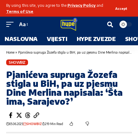
By using this site, you agree to the
Privacy Policy
and
Accept
Terms of Use
.
Aa
NASLOVNA
VIJESTI
HYPE ZVEZDE
SHO
Home
»
Pjanićeva supruga Žozefa stigla u BiH, pa uz pjesmu Dine Merlina napisala: ‘Šta ima, Sarajevo?’
SHOWBIZ
Pjanićeva supruga Žozefa
stigla u BiH, pa uz pjesmu
Dine Merlina napisala: ‘Šta
ima, Sarajevo?’
05.06.2025
SHOWBIZ
219 Min Read