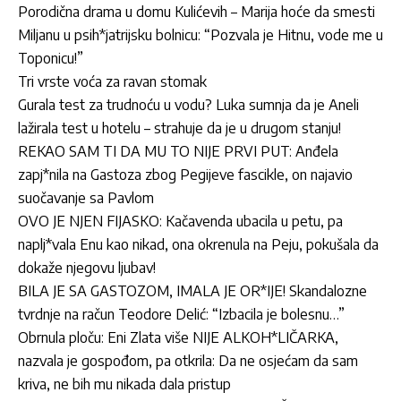
Porodična drama u domu Kulićevih – Marija hoće da smesti
Miljanu u psih*jatrijsku bolnicu: “Pozvala je Hitnu, vode me u
Toponicu!”
Tri vrste voća za ravan stomak
Gurala test za trudnoću u vodu? Luka sumnja da je Aneli
lažirala test u hotelu – strahuje da je u drugom stanju!
REKAO SAM TI DA MU TO NIJE PRVI PUT: Anđela
zapj*nila na Gastoza zbog Pegijeve fascikle, on najavio
suočavanje sa Pavlom
OVO JE NJEN FIJASKO: Kačavenda ubacila u petu, pa
naplj*vala Enu kao nikad, ona okrenula na Peju, pokušala da
dokaže njegovu ljubav!
BILA JE SA GASTOZOM, IMALA JE OR*IJE! Skandalozne
tvrdnje na račun Teodore Delić: “Izbacila je bolesnu…”
Obrnula ploču: Eni Zlata više NIJE ALKOH*LIČARKA,
nazvala je gospođom, pa otkrila: Da ne osjećam da sam
kriva, ne bih mu nikada dala pristup