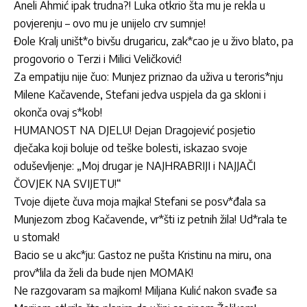
Aneli Ahmić ipak trudna?! Luka otkrio šta mu je rekla u
povjerenju – ovo mu je unijelo crv sumnje!
Đole Kralj uništ*o bivšu drugaricu, zak*cao je u živo blato, pa
progovorio o Terzi i Milici Veličković!
Za empatiju nije čuo: Munjez priznao da uživa u teroris*nju
Milene Kačavende, Stefani jedva uspjela da ga skloni i
okonča ovaj s*kob!
HUMANOST NA DJELU! Dejan Dragojević posjetio
dječaka koji boluje od teške bolesti, iskazao svoje
oduševljenje: „Moj drugar je NAJHRABRIJI i NAJJAČI
ČOVJEK NA SVIJETU!“
Tvoje dijete čuva moja majka! Stefani se posv*đala sa
Munjezom zbog Kačavende, vr*šti iz petnih žila! Ud*rala te
u stomak!
Bacio se u akc*ju: Gastoz ne pušta Kristinu na miru, ona
prov*lila da želi da bude njen MOMAK!
Ne razgovaram sa majkom! Miljana Kulić nakon svađe sa