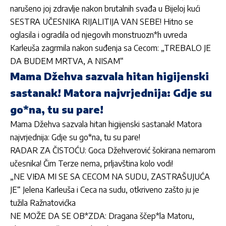
narušeno joj zdravlje nakon brutalnih svađa u Bijeloj kući
SESTRA UČESNIKA RIJALITIJA VAN SEBE! Hitno se
oglasila i ogradila od njegovih monstruozn*h uvreda
Karleuša zagrmila nakon suđenja sa Cecom: „TREBALO JE
DA BUDEM MRTVA, A NISAM“
Mama Džehva sazvala hitan higijenski
sastanak! Matora najvrjednija: Gdje su
go*na, tu su pare!
Mama Džehva sazvala hitan higijenski sastanak! Matora
najvrjednija: Gdje su go*na, tu su pare!
RADAR ZA ČISTOĆU: Goca Džehverović šokirana nemarom
učesnika! Čim Terze nema, prljavština kolo vodi!
„NE VIĐA MI SE SA CECOM NA SUDU, ZASTRAŠUJUĆA
JE“ Jelena Karleuša i Ceca na sudu, otkriveno zašto ju je
tužila Ražnatovićka
NE MOŽE DA SE OB*ZDA: Dragana ščep*la Matoru,