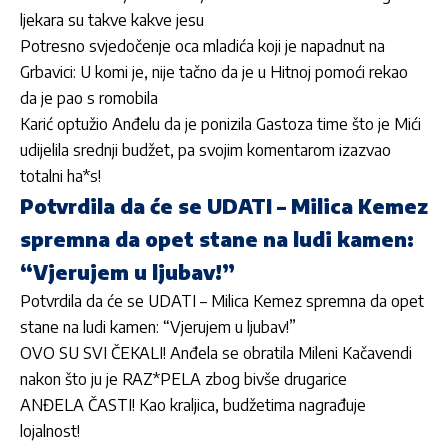
ljekara su takve kakve jesu
Potresno svjedočenje oca mladića koji je napadnut na
Grbavici: U komi je, nije tačno da je u Hitnoj pomoći rekao
da je pao s romobila
Karić optužio Anđelu da je ponizila Gastoza time što je Mići
udijelila srednji budžet, pa svojim komentarom izazvao
totalni ha*s!
Potvrdila da će se UDATI – Milica Kemez
spremna da opet stane na ludi kamen:
“Vjerujem u ljubav!”
Potvrdila da će se UDATI – Milica Kemez spremna da opet
stane na ludi kamen: “Vjerujem u ljubav!”
OVO SU SVI ČEKALI! Anđela se obratila Mileni Kačavendi
nakon što ju je RAZ*PELA zbog bivše drugarice
ANĐELA ČASTI! Kao kraljica, budžetima nagrađuje
lojalnost!