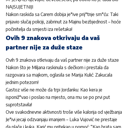
NAJSUJETNIJI
Nakon raskida sa Carem dobija je*ive prij*tnje sm*ću: Taki
prijavio slučaj policiji, zabrinut za Majinu bezbjednost – hoće
počinitelja da smjesti iza rešetaka!
Ovih 9 znakova otkrivaju da vaš
partner nije za duže staze
Ovih 9 znakova otkrivaju da vaš partner nije za duže staze
Nakon što je Miljana raskinula s dečkom i prestala da
razgovara sa majkom, oglasila se Marija Kulić: Zakucala
jednim potezom!
Gastoz više ne može da trpi Jordanku: Kao kera je
isponiž*vao i poslao na mjesto, ona mu se po prvi put
suprotstavila!
Ove svakodnevne aktivnosti troše više kalorija od vježbanja
Je*ivi jecaji odzvanjaju imanjem – Luka Vujović ne prestaje
da plače i kuka, Karić mu pritekao u pomoć: “Kao brata sam