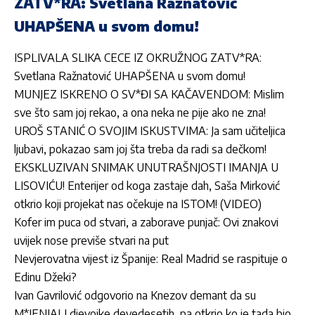
ZATV*RA: Svetlana Ražnatović
UHAPŠENA u svom domu!
ISPLIVALA SLIKA CECE IZ OKRUŽNOG ZATV*RA:
Svetlana Ražnatović UHAPŠENA u svom domu!
MUNJEZ ISKRENO O SV*ĐI SA KAČAVENDOM: Mislim
sve što sam joj rekao, a ona neka ne pije ako ne zna!
UROŠ STANIĆ O SVOJIM ISKUSTVIMA: Ja sam učiteljica
ljubavi, pokazao sam joj šta treba da radi sa dečkom!
EKSKLUZIVAN SNIMAK UNUTRAŠNJOSTI IMANJA U
LISOVIĆU! Enterijer od koga zastaje dah, Saša Mirković
otkrio koji projekat nas očekuje na ISTOM! (VIDEO)
Kofer im puca od stvari, a zaborave punjač: Ovi znakovi
uvijek nose previše stvari na put
Nevjerovatna vijest iz Španije: Real Madrid se raspituje o
Edinu Džeki?
Ivan Gavrilović odgovorio na Knezov demant da su
M*JENJALI djevojke devedesetih, pa otkrio ko je tada bio