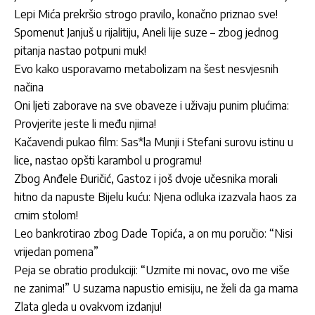
Lepi Mića prekršio strogo pravilo, konačno priznao sve!
Spomenut Janjuš u rijalitiju, Aneli lije suze – zbog jednog
pitanja nastao potpuni muk!
Evo kako usporavamo metabolizam na šest nesvjesnih
načina
Oni ljeti zaborave na sve obaveze i uživaju punim plućima:
Provjerite jeste li među njima!
Kačavendi pukao film: Sas*la Munji i Stefani surovu istinu u
lice, nastao opšti karambol u programu!
Zbog Anđele Đuričić, Gastoz i još dvoje učesnika morali
hitno da napuste Bijelu kuću: Njena odluka izazvala haos za
crnim stolom!
Leo bankrotirao zbog Dade Topića, a on mu poručio: “Nisi
vrijedan pomena”
Peja se obratio produkciji: “Uzmite mi novac, ovo me više
ne zanima!” U suzama napustio emisiju, ne želi da ga mama
Zlata gleda u ovakvom izdanju!