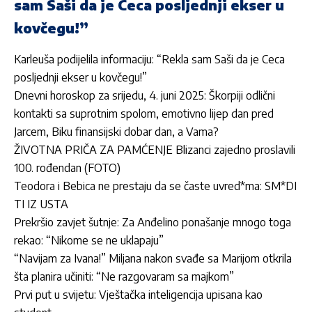
sam Saši da je Ceca posljednji ekser u
kovčegu!”
Karleuša podijelila informaciju: “Rekla sam Saši da je Ceca
posljednji ekser u kovčegu!”
Dnevni horoskop za srijedu, 4. juni 2025: Škorpiji odlični
kontakti sa suprotnim spolom, emotivno lijep dan pred
Jarcem, Biku finansijski dobar dan, a Vama?
ŽIVOTNA PRIČA ZA PAMĆENJE Blizanci zajedno proslavili
100. rođendan (FOTO)
Teodora i Bebica ne prestaju da se časte uvred*ma: SM*DI
TI IZ USTA
Prekršio zavjet šutnje: Za Anđelino ponašanje mnogo toga
rekao: “Nikome se ne uklapaju”
“Navijam za Ivana!” Miljana nakon svađe sa Marijom otkrila
šta planira učiniti: “Ne razgovaram sa majkom”
Prvi put u svijetu: Vještačka inteligencija upisana kao