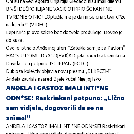
Oni su najveći egoisti u rijalitiju! Gledaoci nisu imali dilemu
BIVŠI DEČKO ILIJANE VAGIĆ OTKRIO ŠOKANTNE
TVRDNJE O NJOJ: „Optužila me je da mi se ona stvar d*že
na kćerku!“ (VIDEO)
Lepi Mića je ovo sakrio bez dozvole produkcije: Doveo je
do suza …
Ovo je istina o Anđelinoj aferi: “Zatekla sam je sa Pavlom”
HAOS U DOMU DRAGOJEVIĆA! Cijela porodica krenula na
Davida – on potpuno ISCIJEPAN (FOTO)
Dubioza kolektiv objavila novu pjesmu „BLKRCZM”
Anđela zaurlala nasred Bijele kuće! Nije joj lako
ANĐELA I GASTOZ IMALI INTI*NE
ODN*SE! Raskrinkani potpuno: „Lično
sam vidjela, dogovorili da se ne
snima!“
ANĐELA I GASTOZ IMALI INTI*NE ODN*SE! Raskrinkani