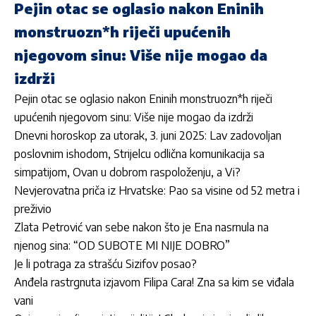
Pejin otac se oglasio nakon Eninih
monstruozn*h riječi upućenih
njegovom sinu: Više nije mogao da
izdrži
Pejin otac se oglasio nakon Eninih monstruozn*h riječi
upućenih njegovom sinu: Više nije mogao da izdrži
Dnevni horoskop za utorak, 3. juni 2025: Lav zadovoljan
poslovnim ishodom, Strijelcu odlična komunikacija sa
simpatijom, Ovan u dobrom raspoloženju, a Vi?
Nevjerovatna priča iz Hrvatske: Pao sa visine od 52 metra i
preživio
Zlata Petrović van sebe nakon što je Ena nasrnula na
njenog sina: “OD SUBOTE MI NIJE DOBRO”
Je li potraga za strašću Sizifov posao?
Anđela rastrgnuta izjavom Filipa Cara! Zna sa kim se viđala
vani