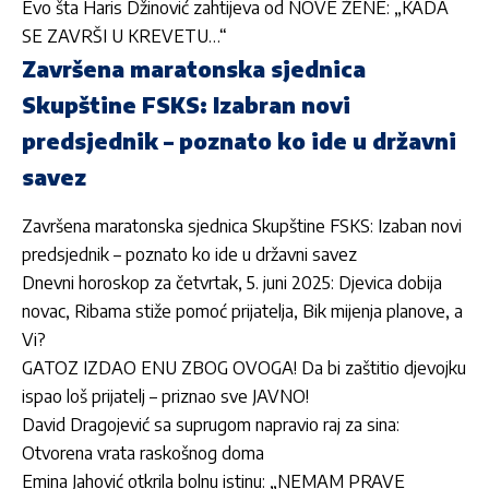
Evo šta Haris Džinović zahtijeva od NOVE ŽENE: „KADA
SE ZAVRŠI U KREVETU…“
Završena maratonska sjednica
Skupštine FSKS: Izabran novi
predsjednik – poznato ko ide u državni
savez
Završena maratonska sjednica Skupštine FSKS: Izaban novi
predsjednik – poznato ko ide u državni savez
Dnevni horoskop za četvrtak, 5. juni 2025: Djevica dobija
novac, Ribama stiže pomoć prijatelja, Bik mijenja planove, a
Vi?
GATOZ IZDAO ENU ZBOG OVOGA! Da bi zaštitio djevojku
ispao loš prijatelj – priznao sve JAVNO!
David Dragojević sa suprugom napravio raj za sina:
Otvorena vrata raskošnog doma
Emina Jahović otkrila bolnu istinu: „NEMAM PRAVE