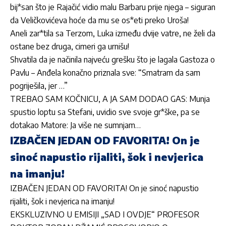
bij*san što je Rajačić vidio malu Barbaru prije njega – siguran
da Veličkovićeva hoće da mu se os*eti preko Uroša!
Aneli zar*tila sa Terzom, Luka između dvije vatre, ne želi da
ostane bez druga, cimeri ga urnišu!
Shvatila da je načinila najveću grešku što je lagala Gastoza o
Pavlu – Anđela konačno priznala sve: “Smatram da sam
pogriješila, jer …”
TREBAO SAM KOČNICU, A JA SAM DODAO GAS: Munja
spustio loptu sa Stefani, uvidio sve svoje gr*ške, pa se
dotakao Matore: Ja više ne sumnjam…
IZBAČEN JEDAN OD FAVORITA! On je
sinoć napustio rijaliti, šok i nevjerica
na imanju!
IZBAČEN JEDAN OD FAVORITA! On je sinoć napustio
rijaliti, šok i nevjerica na imanju!
EKSKLUZIVNO U EMISIJI „SAD I OVDJE“ PROFESOR