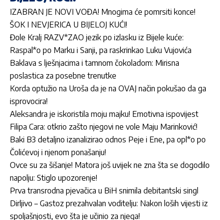
IZABRAN JE NOVI VOĐA! Mnogima će pomrsiti konce!
ŠOK I NEVJERICA U BIJELOJ KUĆI!
Đole Kralj RAZV*ZAO jezik po izlasku iz Bijele kuće:
Raspal*o po Marku i Sanji, pa raskrinkao Luku Vujovića
Baklava s lješnjacima i tamnom čokoladom: Mirisna
poslastica za posebne trenutke
Korda optužio na Uroša da je na OVAJ način pokušao da ga
isprovocira!
Aleksandra je iskoristila moju majku! Emotivna ispovijest
Filipa Cara: otkrio zašto njegovi ne vole Maju Marinković!
Baki B3 detaljno izanalizirao odnos Peje i Ene, pa opl*o po
Čolićevoj i njenom ponašanju!
Ovce su za šišanje! Matora još uvijek ne zna šta se dogodilo
napolju: Stiglo upozorenje!
Prva transrodna pjevačica u BiH snimila debitantski singl
Dirljivo – Gastoz prezahvalan voditelju: Nakon loših vijesti iz
spoljašnjosti, evo šta je učinio za njega!