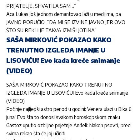
PRIJATELJE, SHVATILA SAM…“
Aca Lukas još jednom demantovao laži u medijima, pa
JAVNO PORUČIO: “DA MI SE IZVINE JAVNO JER OVO
ŠTO SU REKLI JE TAKVA IZMIŠLJOTINA“
SAŠA MIRKOVIĆ POKAZAO KAKO
TRENUTNO IZGLEDA IMANJE U
LISOVIĆU! Evo kada kreće snimanje
(VIDEO)
SAŠA MIRKOVIĆ POKAZAO KAKO TRENUTNO
IZGLEDA IMANJE U LISOVIĆU! Evo kada kreće snimanje
(VIDEO)
Počinje najljepši astro period u godini: Venera ulazi u Bika 6.
juna! Evo šta to donosi svakom horoskopskom znaku
Gastoz uputio ozbiljne prijetnje Anđeli: Nakon psov*i, pred
svima rekao šta će joj učiniti