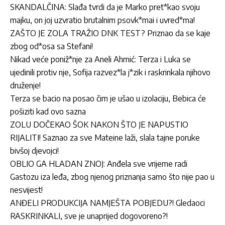
SKANDALČINA: Slađa tvrdi da je Marko pret*kao svoju
majku, on joj uzvratio brutalnim psovk*mai i uvred*ma!
ZAŠTO JE ZOLA TRAŽIO DNK TEST? Priznao da se kaje
zbog od*osa sa Stefani!
Nikad veće poniž*nje za Aneli Ahmić: Terza i Luka se
ujedinili protiv nje, Sofija razvez*la j*zik i raskrinkala njihovo
druženje!
Terza se bacio na posao čim je ušao u izolaciju, Bebica će
pošiziti kad ovo sazna
ZOLU DOČEKAO ŠOK NAKON ŠTO JE NAPUSTIO
RIJALITI! Saznao za sve Mateine laži, slala tajne poruke
bivšoj djevojci!
OBLIO GA HLADAN ZNOJ: Anđela sve vrijeme radi
Gastozu iza leđa, zbog njenog priznanja samo što nije pao u
nesvijest!
ANĐELI PRODUKCIJA NAMJEŠTA POBJEDU?! Gledaoci
RASKRINKALI, sve je unaprijed dogovoreno?!