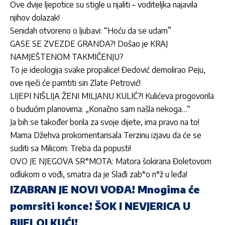
Ove dvije ljepotice su stigle u rijaliti – voditeljka najavila
njihov dolazak!
Senidah otvoreno o ljubavi: “Hoću da se udam”
GASE SE ZVEZDE GRANDA?! Došao je KRAJ
NAMJEŠTENOM TAKMIČENJU?
To je ideologija svake propalice! Đedović demolirao Peju,
ove riječi će pamtiti sin Zlate Petrović!
LIJEPI NIŠLIJA ŽENI MILJANU KULIĆ?! Kulićeva progovorila
o budućim planovima: „Konačno sam našla nekoga…“
Ja bih se također borila za svoje dijete, ima pravo na to!
Mama Džehva prokomentarisala Terzinu izjavu da će se
suditi sa Milicom: Treba da popusti!
OVO JE NJEGOVA SR*MOTA: Matora šokirana Đoletovom
odlukom o vođi, smatra da je Slađi zab*o n*ž u leđa!
IZABRAN JE NOVI VOĐA! Mnogima će
pomrsiti konce! ŠOK I NEVJERICA U
BIJELOJ KUĆI!