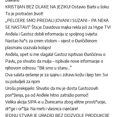
Balkanu
KRISTIJAN BEZ DLAKE NA JEZIKU! Ostavio Barbi u šoku:
To je protraćen život!
„PELCERE SMO PREDALI JOVANI I SUZANI – PA NEKA
SE NASTAVI“ Šta je Davidova majka rekla još za Hype TV!
Anđela i Gastoz dobili informaciju iz spoljnog svijeta:
Nastao ha*s za crnim stolom – vijest o Đuričićkinom
plasmanu izazvala kolaps!
Anđela, opet si me slagala! Gastoz ispitivao Đuričićevu o
Pavlu, pa shvatio da mulja – isplivale nove informacije o
njihovom odnosu: “Bili smo u stanu…”
Ova salata rješenje je za sjajnu i zdravu kožu i lijep ten. Svi
su poludjeli za njom
Urošu prekipjelo: Shvatio da mu je dosta Gastozovih
pon*ženja, pa od Anđele hitno zatražio pomoć!
Velika akcija SIPA-e u Živinicama zbog elitne prosti*ucije,
dr*ge i or*žja: Na meti i vlasnica cvjećare!
JEDNU STVAR JE URADIO BEZ DOZVOLE PRODUKCIJE