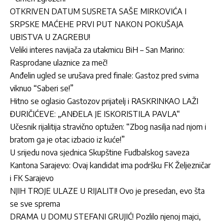
OTKRIVEN DATUM SUSRETA SAŠE MIRKOVIĆA I
SRPSKE MAĆEHE PRVI PUT NAKON POKUŠAJA
UBISTVA U ZAGREBU!
Veliki interes navijača za utakmicu BiH – San Marino:
Rasprodane ulaznice za meč!
Anđelin ugled se urušava pred finale: Gastoz pred svima
viknuo “Saberi se!”
Hitno se oglasio Gastozov prijatelj i RASKRINKAO LAŽI
ĐURIČIĆEVE: „ANĐELA JE ISKORISTILA PAVLA“
Učesnik rijalitija stravično optužen: “Zbog nasilja nad njom i
bratom ga je otac izbacio iz kuće!”
U srijedu nova sjednica Skupštine Fudbalskog saveza
Kantona Sarajevo: Ovaj kandidat ima podršku FK Željezničar
i FK Sarajevo
NJIH TROJE ULAZE U RIJALITI! Ovo je presedan, evo šta
se sve sprema
DRAMA U DOMU STEFANI GRUJIĆ! Pozlilo njenoj majci,