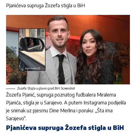
Pjanićeva supruga Žozefa stigla u BiH
Žozefa: Stigla u glavni grad BiH. Screenshot
Žozefa Pjanić, supruga poznatog fudbalera
Miralema
Pjanića
, stigla je u Sarajevo. A putem Instagrama podijelila
je snimak uz pjesmu Dine Merlina i poruku: „Šta ima
Sarajevo“.
Pjanićeva supruga Žozefa stigla u BiH