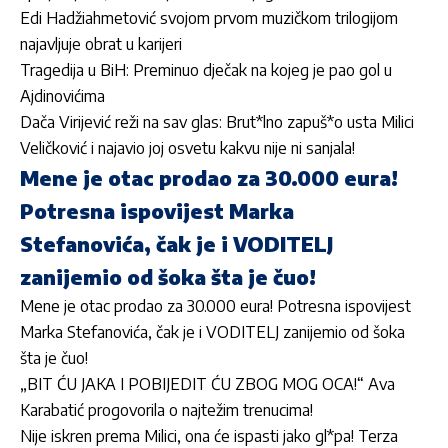
Edi Hadžiahmetović svojom prvom muzičkom trilogijom
najavljuje obrat u karijeri
Tragedija u BiH: Preminuo dječak na kojeg je pao gol u
Ajdinovićima
Dača Virijević reži na sav glas: Brut*lno zapuš*o usta Milici
Veličković i najavio joj osvetu kakvu nije ni sanjala!
Mene je otac prodao za 30.000 eura!
Potresna ispovijest Marka
Stefanovića, čak je i VODITELJ
zanijemio od šoka šta je čuo!
Mene je otac prodao za 30.000 eura! Potresna ispovijest
Marka Stefanovića, čak je i VODITELJ zanijemio od šoka
šta je čuo!
„BIT ĆU JAKA I POBIJEDIT ĆU ZBOG MOG OCA!“ Ava
Karabatić progovorila o najtežim trenucima!
Nije iskren prema Milici, ona će ispasti jako gl*pa! Terza