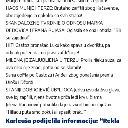
Marijom otkrila šta planira da učini sa sinom Željkom!
HAOS MUNJE I TERZE: Brutalno zar*tili zbog Kačavende,
obezbjeđenje ih opkolilo sa svih strana!
SKANDALOZNE TVRDNJE O ODNOSU MARKA
ĐEDOVIĆA I FRANA PUJASA! Oglasila se ona i otkrila: “Bili
su zajedno!”
HIT! Gastoz pronašao Luku kako spava u dvorištu, pa
odmah počeo da mu pravi zafrk*ncije!
MILENA JE ZALJUBLJENA U TERZU! Prolila rijeku suza, za
ovo niko nije znao, potpuno se slomila!
Sanja opl*la po Gastozu i Anđeli zbog ponašanja prema
Urošu i Džordi
STANIJI DOBROJEVIĆ UB*LI OCA Jedva izvukla živu glavu,
sve joj zap*lili, njena životna priča ledi krv u žilama
Jelena Radanović potvrdila da je razvod bio neizbježan:
“Hiljadu puta smo pokušali spasiti brak…”
Karleuša podijelila informaciju: “Rekla