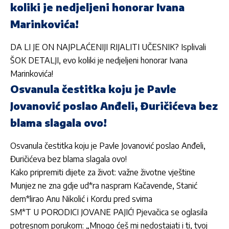
koliki je nedjeljeni honorar Ivana
Marinkovića!
DA LI JE ON NAJPLAĆENIJI RIJALITI UČESNIK? Isplivali
ŠOK DETALJI, evo koliki je nedjeljeni honorar Ivana
Marinkovića!
Osvanula čestitka koju je Pavle
Jovanović poslao Anđeli, Đuričićeva bez
blama slagala ovo!
Osvanula čestitka koju je Pavle Jovanović poslao Anđeli,
Đuričićeva bez blama slagala ovo!
Kako pripremiti dijete za život: važne životne vještine
Munjez ne zna gdje ud*ra naspram Kačavende, Stanić
dem*lirao Anu Nikolić i Kordu pred svima
SM*T U PORODICI JOVANE PAJIĆ! Pjevačica se oglasila
potresnom porukom: „Mnogo ćeš mi nedostajati i ti, tvoj