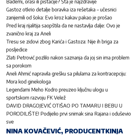
Bademi, orasi ili pistacije? Šta je najzdravije
Gastoz otkrio detalje boravka iza rešetaka – učesnici
zanijemili od šoka: Evo kroz kakav pakao je prošao
Pred kraj rijalitija saopštila da ne nastavlja dalje: Ovo je
zvanično kraj za Aneli
Tresu se zidovi zbog Karića i Gastoza: Nije ih briga za
posljedice
Zlati Petrović pozlilo nakon saznanja da joj sin ima problem
sa porokom
Aneli Ahmić napravila grešku sa pilulama za kontracepciju:
Mora kod ginekologa
Legendarni Meho Kodro preuzeo ključnu ulogu u
sportskom razvoju FK Velež
DAVID DRAGOJEVIĆ OTIŠAO PO TAMARU I BEBU U
PORODILIŠTE! Podijelio prvi snimak sina Rajana i oduševio
sve
NINA KOVAČEVIĆ, PRODUCENTKINJA