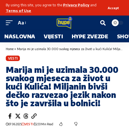
By using this site, you agree to the
Privacy Policy
and
Accept
Terms of Use
.
Aa
NASLOVNA
VIJESTI
HYPE ZVEZDE
SHO
Home
»
Marija mi je uzimala 30.000 svakog mjeseca za život u kući Kulića! Miljanin bivši dečko razvezao jezik nakon što je završila u bolnici!
VESTI
Marija mi je uzimala 30.000
svakog mjeseca za život u
kući Kulića! Miljanin bivši
dečko razvezao jezik nakon
što je završila u bolnici!
07.06.2025
VESTI
233 Min Read