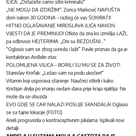
ILIĆA: „Ostaćete samo sitni kriminalci“
„NE MOGU DA IZDRŽIM“: Zorica Marković NAPUŠTA
dom nakon 30 GODINA – razlog će vas ŠOKIRATI!
HITNO OGLAŠAVANJE MIROSLAVA ILIĆA NAKON
VIJESTI DA JE PREMINUO! Otkrio da zna ko izmišlja LAŽI,
pa odbrusio HEJTERIMA: „Oni su BEZDUŠNI…“
“Oglasio sam se zbog uvreda i laži!” Pavle priznao da ga je
kontaktirao Anđelin otac
POLOMLJENA VILICA – BORILI SU MU SE ZA ŽIVOT!
Stanislav Krofak: „Ležao sam na podu ukočen!“
Vitamin koji usporava starenje: Naučnici otkrili i kako
Kristijan divlja po imanju sedam dana prije kraja rijalitija: Ne
može da se obuzda
EVO GDJE SE CAR NALAZI POSLIJE SKANDALA! Oglasio
se sa tajne lokacije (FOTO)
Aneli progovorila o kontraceptivnim pilulama: Isplivali novi
detalji
ANĐELA U SUZAMA MOLILA GASTOZA DA JE