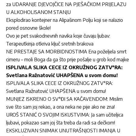
za UDARANJE DJEVOJČICE NA PJEŠAČKOM PRIJELAZU
U ALKOHOLISANOM STANJU
Eksplodirao kontejner na Alipašinom Polju koji se nalazio
pored osnovne škole!
Ovo je pet svakodnevnih navika koje čuvaju ljubav:
Terapeutkinja otkriva ključ sretnih brakova
NE PRESTAJE SA MORBIDNOSTIMA Ena poželjela smrt
cimeru – moli Boga da ga što prije pošalje u grob kod majke
ISPLIVALA SLIKA CECE IZ OKRUŽNOG ZATV*RA:
Svetlana Ražnatović UHAPŠENA u svom domu!
ISPLIVALA SLIKA CECE IZ OKRUŽNOG ZATV*RA:
Svetlana Ražnatović UHAPŠENA u svom domu!
MUNJEZ ISKRENO O SV*ĐI SA KAČAVENDOM: Mislim
sve što sam joj rekao, a ona neka ne pije ako ne zna!
UROŠ STANIĆ O SVOJIM ISKUSTVIMA: Ja sam učiteljica
ljubavi, pokazao sam joj šta treba da radi sa dečkom!
EKSKLUZIVAN SNIMAK UNUTRAŠNJOSTI IMANJA U