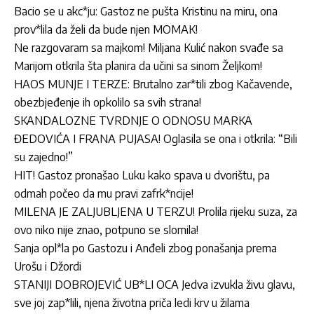
Bacio se u akc*ju: Gastoz ne pušta Kristinu na miru, ona
prov*lila da želi da bude njen MOMAK!
Ne razgovaram sa majkom! Miljana Kulić nakon svađe sa
Marijom otkrila šta planira da učini sa sinom Željkom!
HAOS MUNJE I TERZE: Brutalno zar*tili zbog Kačavende,
obezbjeđenje ih opkolilo sa svih strana!
SKANDALOZNE TVRDNJE O ODNOSU MARKA
ĐEDOVIĆA I FRANA PUJASA! Oglasila se ona i otkrila: “Bili
su zajedno!”
HIT! Gastoz pronašao Luku kako spava u dvorištu, pa
odmah počeo da mu pravi zafrk*ncije!
MILENA JE ZALJUBLJENA U TERZU! Prolila rijeku suza, za
ovo niko nije znao, potpuno se slomila!
Sanja opl*la po Gastozu i Anđeli zbog ponašanja prema
Urošu i Džordi
STANIJI DOBROJEVIĆ UB*LI OCA Jedva izvukla živu glavu,
sve joj zap*lili, njena životna priča ledi krv u žilama