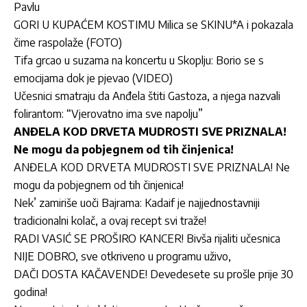
Pavlu
GORI U KUPAĆEM KOSTIMU Milica se SKINU*A i pokazala
čime raspolaže (FOTO)
Tifa grcao u suzama na koncertu u Skoplju: Borio se s
emocijama dok je pjevao (VIDEO)
Učesnici smatraju da Anđela štiti Gastoza, a njega nazvali
folirantom: “Vjerovatno ima sve napolju”
ANĐELA KOD DRVETA MUDROSTI SVE PRIZNALA!
Ne mogu da pobjegnem od tih činjenica!
ANĐELA KOD DRVETA MUDROSTI SVE PRIZNALA! Ne
mogu da pobjegnem od tih činjenica!
Nek’ zamiriše uoči Bajrama: Kadaif je najjednostavniji
tradicionalni kolač, a ovaj recept svi traže!
RADI VASIĆ SE PROŠIRO KANCER! Bivša rijaliti učesnica
NIJE DOBRO, sve otkriveno u programu uživo,
DAČI DOSTA KAČAVENDE! Devedesete su prošle prije 30
godina!