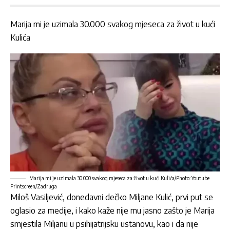
Marija mi je uzimala 30.000 svakog mjeseca za život u kući
Kulića
Marija mi je uzimala 30.000 svakog mjeseca za život u kući Kulića/Photo: Youtube
Printscreen/Zadruga
Miloš Vasiljević, donedavni dečko
Miljane Kulić
, prvi put se
oglasio za medije, i kako kaže nije mu jasno zašto je
Marija
smjestila
Miljanu
u psihijatrijsku ustanovu, kao i da nije