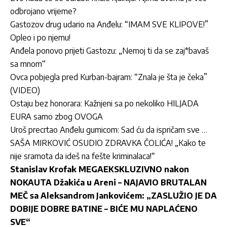
odbrojano vrijeme?
Gastozov drug udario na Anđelu: “IMAM SVE KLIPOVE!”
Opleo i po njemu!
Anđela ponovo prijeti Gastozu: „Nemoj ti da se zaj*bavaš
sa mnom“
Ovca pobjegla pred Kurban-bajram: “Znala je šta je čeka”
(VIDEO)
Ostaju bez honorara: Kažnjeni sa po nekoliko HILJADA
EURA samo zbog OVOGA
Uroš precrtao Anđelu gumicom: Sad ću da ispričam sve …
SAŠA MIRKOVIĆ OSUDIO ZDRAVKA ČOLIĆA! „Kako te
nije sramota da ideš na fešte kriminalaca!“
Stanislav Krofak MEGAEKSKLUZIVNO nakon
NOKAUTA Džakića u Areni – NAJAVIO BRUTALAN
MEČ sa Aleksandrom Jankovićem: „ZASLUŽIO JE DA
DOBIJE DOBRE BATINE – BIĆE MU NAPLAĆENO
SVE“