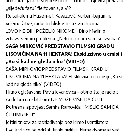
komfora”, Jarac u vremenskom „cajtnotu”, Djevica prelazi u
„sljedeću fazu“ flertovanja, a Vi?
Reisul-ulema Husein-ef. Kavazović: Kurban-bajram je
vrijeme žrtve, radosti i bliskosti sa svim ljudima
„OVO NE BIH POŽELIO NIKOME!“ Dino Merlin o
zdravstvenom problemu: „Nekim čudom sam se izvukao“.
SAŠA MIRKOVIĆ PREDSTAVIO FILMSKI GRAD U
LISOVIĆIMA NA 11 HEKTARA! Ekskluzivno u emisiji
„Ko si kad ne gleda niko“ (VIDEO)
SAŠA MIRKOVIĆ PREDSTAVIO FILMSKI GRAD U
LISOVIĆIMA NA 11 HEKTARA! Ekskluzivno u emisiji „Ko si
kad ne gleda niko“ (VIDEO)
Hitno oglašavanje Pavla Jovanovića – otkrio šta je radio s
Anđelom na Zlatiboru! NE MOŽE VIŠE DA ĆUTI
Potresna ispovijest Samira Ramovića: “MISLIO SAM DA
ĆU UMRIJETI“
Jeftini trikovi za rashlađivanje bez klime i ventilatora
Evo kada će se održati finale rijalitija: Njima dvoma je već