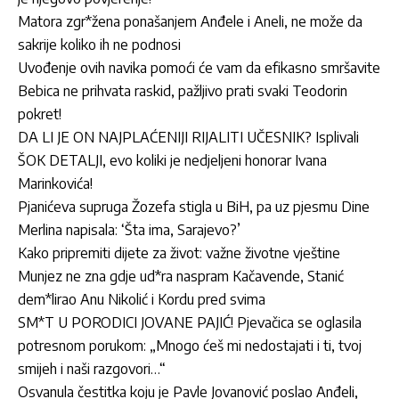
Matora zgr*žena ponašanjem Anđele i Aneli, ne može da
sakrije koliko ih ne podnosi
Uvođenje ovih navika pomoći će vam da efikasno smršavite
Bebica ne prihvata raskid, pažljivo prati svaki Teodorin
pokret!
DA LI JE ON NAJPLAĆENIJI RIJALITI UČESNIK? Isplivali
ŠOK DETALJI, evo koliki je nedjeljeni honorar Ivana
Marinkovića!
Pjanićeva supruga Žozefa stigla u BiH, pa uz pjesmu Dine
Merlina napisala: ‘Šta ima, Sarajevo?’
Kako pripremiti dijete za život: važne životne vještine
Munjez ne zna gdje ud*ra naspram Kačavende, Stanić
dem*lirao Anu Nikolić i Kordu pred svima
SM*T U PORODICI JOVANE PAJIĆ! Pjevačica se oglasila
potresnom porukom: „Mnogo ćeš mi nedostajati i ti, tvoj
smijeh i naši razgovori…“
Osvanula čestitka koju je Pavle Jovanović poslao Anđeli,