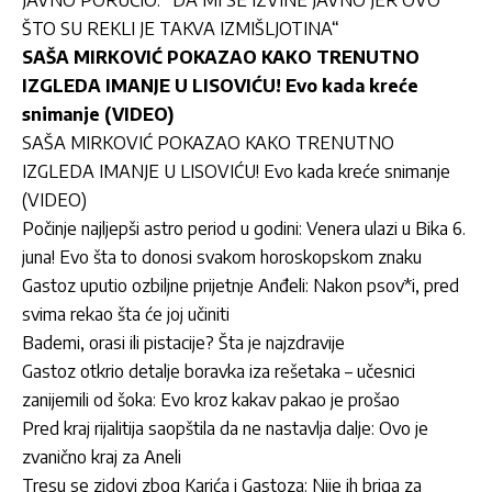
ŠTO SU REKLI JE TAKVA IZMIŠLJOTINA“
SAŠA MIRKOVIĆ POKAZAO KAKO TRENUTNO
IZGLEDA IMANJE U LISOVIĆU! Evo kada kreće
snimanje (VIDEO)
SAŠA MIRKOVIĆ POKAZAO KAKO TRENUTNO
IZGLEDA IMANJE U LISOVIĆU! Evo kada kreće snimanje
(VIDEO)
Počinje najljepši astro period u godini: Venera ulazi u Bika 6.
juna! Evo šta to donosi svakom horoskopskom znaku
Gastoz uputio ozbiljne prijetnje Anđeli: Nakon psov*i, pred
svima rekao šta će joj učiniti
Bademi, orasi ili pistacije? Šta je najzdravije
Gastoz otkrio detalje boravka iza rešetaka – učesnici
zanijemili od šoka: Evo kroz kakav pakao je prošao
Pred kraj rijalitija saopštila da ne nastavlja dalje: Ovo je
zvanično kraj za Aneli
Tresu se zidovi zbog Karića i Gastoza: Nije ih briga za