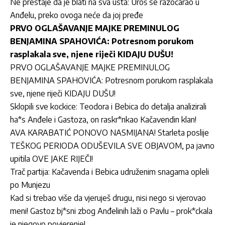
Ne prestaje da je blati na sva usta: Uroš se razočarao u
Anđelu, preko ovoga neće da joj pređe
PRVO OGLAŠAVANJE MAJKE PREMINULOG
BENJAMINA SPAHOVIĆA: Potresnom porukom
rasplakala sve, njene riječi KIDAJU DUŠU!
PRVO OGLAŠAVANJE MAJKE PREMINULOG
BENJAMINA SPAHOVIĆA: Potresnom porukom rasplakala
sve, njene riječi KIDAJU DUŠU!
Sklopili sve kockice: Teodora i Bebica do detalja analizirali
ha*s Anđele i Gastoza, on raskr*nkao Kačavendin klan!
AVA KARABATIĆ PONOVO NASMIJANA! Starleta poslije
TEŠKOG PERIODA ODUŠEVILA SVE OBJAVOM, pa javno
upitila OVE JAKE RIJEČI!
Trač partija: Kačavenda i Bebica udruženim snagama opleli
po Munjezu
Kad si trebao više da vjeruješ drugu, nisi nego si vjerovao
meni! Gastoz bj*sni zbog Anđelinih laži o Pavlu – prok*ckala
je njegovo povjerenje!