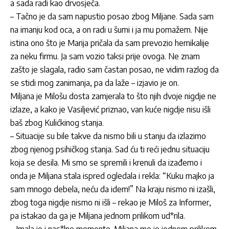
a sada radi kao drvosječa.
– Tačno je da sam napustio posao zbog
Miljane
. Sada sam
na imanju kod oca, a on radi u šumi i ja mu pomažem. Nije
istina ono što je
Marija
pričala da sam prevozio hemikalije
za neku firmu. Ja sam vozio taksi prije ovoga. Ne znam
zašto je slagala, radio sam častan posao, ne vidim razlog da
se stidi mog zanimanja, pa da laže – izjavio je on.
Miljana
je Milošu dosta zamjerala to što njih dvoje nigdje ne
izlaze, a kako je Vasiljević priznao, van kuće nigdje nisu išli
baš zbog Kulićkinog stanja.
– Situacije su bile takve da nismo bili u stanju da izlazimo
zbog njenog psihičkog stanja. Sad ću ti reći jednu situaciju
koja se desila. Mi smo se spremili i krenuli da izađemo i
onda je
Miljana
stala ispred ogledala i rekla: “Kuku majko ja
sam mnogo debela, neću da idem!” Na kraju nismo ni izašli,
zbog toga nigdje nismo ni išli – rekao je Miloš za Informer,
pa istakao da ga je
Miljana
jednom prilikom ud*rila.