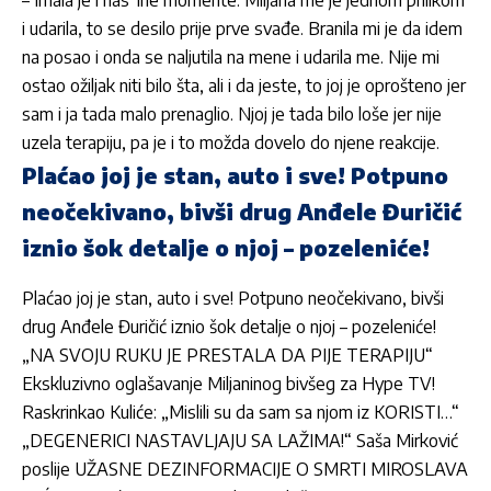
– Imala je i nas*lne momente.
Miljana
me je jednom prilikom
i udarila, to se desilo prije prve svađe. Branila mi je da idem
na posao i onda se naljutila na mene i udarila me. Nije mi
ostao ožiljak niti bilo šta, ali i da jeste, to joj je oprošteno jer
sam i ja tada malo prenaglio. Njoj je tada bilo loše jer nije
uzela terapiju, pa je i to možda dovelo do njene reakcije.
Plaćao joj je stan, auto i sve! Potpuno
neočekivano, bivši drug Anđele Đuričić
iznio šok detalje o njoj – pozeleniće!
Plaćao joj je stan, auto i sve! Potpuno neočekivano, bivši
drug Anđele Đuričić iznio šok detalje o njoj – pozeleniće!
„NA SVOJU RUKU JE PRESTALA DA PIJE TERAPIJU“
Ekskluzivno oglašavanje Miljaninog bivšeg za Hype TV!
Raskrinkao Kuliće: „Mislili su da sam sa njom iz KORISTI…“
„DEGENERICI NASTAVLJAJU SA LAŽIMA!“ Saša Mirković
poslije UŽASNE DEZINFORMACIJE O SMRTI MIROSLAVA