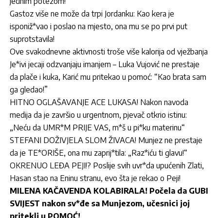
jednim potezom!
Gastoz više ne može da trpi Jordanku: Kao kera je
isponiž*vao i poslao na mjesto, ona mu se po prvi put
suprotstavila!
Ove svakodnevne aktivnosti troše više kalorija od vježbanja
Je*ivi jecaji odzvanjaju imanjem – Luka Vujović ne prestaje
da plače i kuka, Karić mu pritekao u pomoć: “Kao brata sam
ga gledao!”
HITNO OGLAŠAVANJE ACE LUKASA! Nakon navoda
medija da je završio u urgentnom, pjevač otkrio istinu:
„Neću da UMR*M PRIJE VAS, m*š u pi*ku materinu“
STEFANI DOŽIVJELA SLOM ŽIVACA! Munjez ne prestaje
da je TE*ORIŠE, ona mu zaprij*tila: „Raz*iću ti glavu!“
OKRENUO LEĐA PEJI!? Poslije svih uvr*da upućenih Zlati,
Hasan stao na Eninu stranu, evo šta je rekao o Peji!
MILENA KAČAVENDA KOLABIRALA! Počela da GUBI
SVIJEST nakon sv*đe sa Munjezom, učesnici joj
pritekli u POMOĆ!