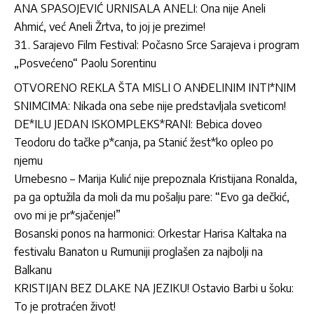
ANA SPASOJEVIĆ URNISALA ANELI: Ona nije Aneli
Ahmić, već Aneli Žrtva, to joj je prezime!
Sarajevo Film Festival: Počasno Srce Sarajeva i program
„Posvećeno“ Paolu Sorentinu
OTVORENO REKLA ŠTA MISLI O ANĐELINIM INTI*NIM
SNIMCIMA: Nikada ona sebe nije predstavljala sveticom!
DE*ILU JEDAN ISKOMPLEKS*RANI: Bebica doveo
Teodoru do tačke p*canja, pa Stanić žest*ko opleo po
njemu
Urnebesno – Marija Kulić nije prepoznala Kristijana Ronalda,
pa ga optužila da moli da mu pošalju pare: “Evo ga dečkić,
ovo mi je pr*sjačenje!”
Bosanski ponos na harmonici: Orkestar Harisa Kaltaka na
festivalu Banaton u Rumuniji proglašen za najbolji na
Balkanu
KRISTIJAN BEZ DLAKE NA JEZIKU! Ostavio Barbi u šoku:
To je protraćen život!