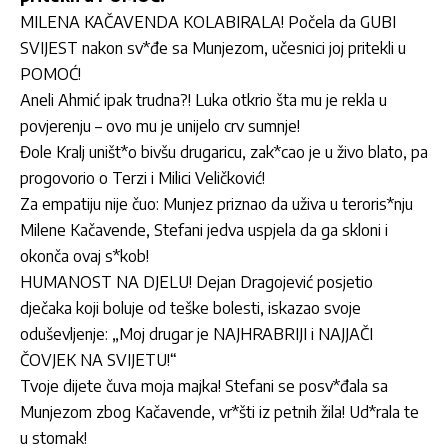
MILENA KAČAVENDA KOLABIRALA! Počela da GUBI
SVIJEST nakon sv*đe sa Munjezom, učesnici joj pritekli u
POMOĆ!
Aneli Ahmić ipak trudna?! Luka otkrio šta mu je rekla u
povjerenju – ovo mu je unijelo crv sumnje!
Đole Kralj uništ*o bivšu drugaricu, zak*cao je u živo blato, pa
progovorio o Terzi i Milici Veličković!
Za empatiju nije čuo: Munjez priznao da uživa u teroris*nju
Milene Kačavende, Stefani jedva uspjela da ga skloni i
okonča ovaj s*kob!
HUMANOST NA DJELU! Dejan Dragojević posjetio
dječaka koji boluje od teške bolesti, iskazao svoje
oduševljenje: „Moj drugar je NAJHRABRIJI i NAJJAČI
ČOVJEK NA SVIJETU!“
Tvoje dijete čuva moja majka! Stefani se posv*đala sa
Munjezom zbog Kačavende, vr*šti iz petnih žila! Ud*rala te
u stomak!