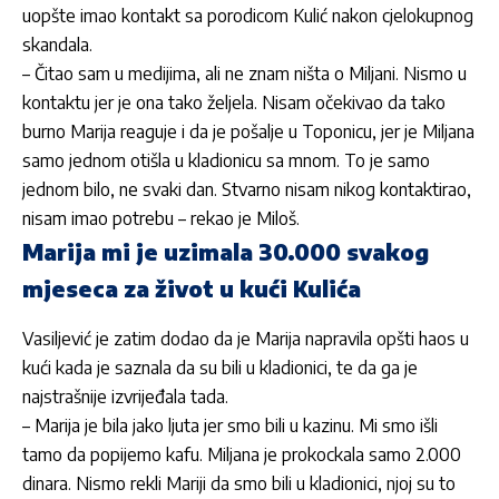
uopšte imao kontakt sa porodicom Kulić nakon cjelokupnog
skandala.
– Čitao sam u medijima, ali ne znam ništa o
Miljani
. Nismo u
kontaktu jer je ona tako željela. Nisam očekivao da tako
burno
Marija
reaguje i da je pošalje u Toponicu, jer je
Miljana
samo jednom otišla u kladionicu sa mnom. To je samo
jednom bilo, ne svaki dan. Stvarno nisam nikog kontaktirao,
nisam imao potrebu – rekao je Miloš.
Marija mi je uzimala 30.000 svakog
mjeseca za život u kući Kulića
Vasiljević je zatim dodao da je
Marija
napravila opšti haos u
kući kada je saznala da su bili u kladionici, te da ga je
najstrašnije izvrijeđala tada.
–
Marija
je bila jako ljuta jer smo bili u kazinu. Mi smo išli
tamo da popijemo kafu.
Miljana
je prokockala samo 2.000
dinara. Nismo rekli
Mariji
da smo bili u kladionici, njoj su to