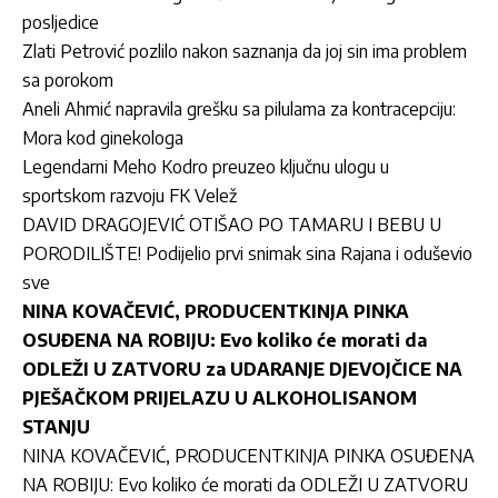
posljedice
Zlati Petrović pozlilo nakon saznanja da joj sin ima problem
sa porokom
Aneli Ahmić napravila grešku sa pilulama za kontracepciju:
Mora kod ginekologa
Legendarni Meho Kodro preuzeo ključnu ulogu u
sportskom razvoju FK Velež
DAVID DRAGOJEVIĆ OTIŠAO PO TAMARU I BEBU U
PORODILIŠTE! Podijelio prvi snimak sina Rajana i oduševio
sve
NINA KOVAČEVIĆ, PRODUCENTKINJA PINKA
OSUĐENA NA ROBIJU: Evo koliko će morati da
ODLEŽI U ZATVORU za UDARANJE DJEVOJČICE NA
PJEŠAČKOM PRIJELAZU U ALKOHOLISANOM
STANJU
NINA KOVAČEVIĆ, PRODUCENTKINJA PINKA OSUĐENA
NA ROBIJU: Evo koliko će morati da ODLEŽI U ZATVORU