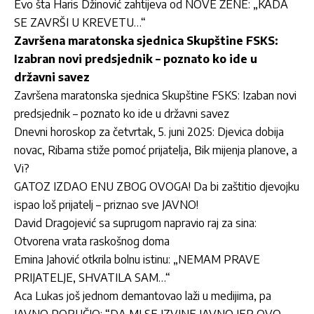
Evo šta Haris Džinović zahtijeva od NOVE ŽENE: „KADA
SE ZAVRŠI U KREVETU…“
Završena maratonska sjednica Skupštine FSKS:
Izabran novi predsjednik – poznato ko ide u
državni savez
Završena maratonska sjednica Skupštine FSKS: Izaban novi
predsjednik – poznato ko ide u državni savez
Dnevni horoskop za četvrtak, 5. juni 2025: Djevica dobija
novac, Ribama stiže pomoć prijatelja, Bik mijenja planove, a
Vi?
GATOZ IZDAO ENU ZBOG OVOGA! Da bi zaštitio djevojku
ispao loš prijatelj – priznao sve JAVNO!
David Dragojević sa suprugom napravio raj za sina:
Otvorena vrata raskošnog doma
Emina Jahović otkrila bolnu istinu: „NEMAM PRAVE
PRIJATELJE, SHVATILA SAM…“
Aca Lukas još jednom demantovao laži u medijima, pa
JAVNO PORUČIO: “DA MI SE IZVINE JAVNO JER OVO