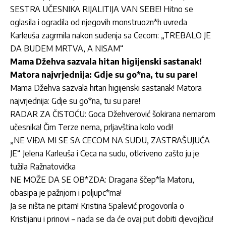
SESTRA UČESNIKA RIJALITIJA VAN SEBE! Hitno se
oglasila i ogradila od njegovih monstruozn*h uvreda
Karleuša zagrmila nakon suđenja sa Cecom: „TREBALO JE
DA BUDEM MRTVA, A NISAM“
Mama Džehva sazvala hitan higijenski sastanak!
Matora najvrjednija: Gdje su go*na, tu su pare!
Mama Džehva sazvala hitan higijenski sastanak! Matora
najvrjednija: Gdje su go*na, tu su pare!
RADAR ZA ČISTOĆU: Goca Džehverović šokirana nemarom
učesnika! Čim Terze nema, prljavština kolo vodi!
„NE VIĐA MI SE SA CECOM NA SUDU, ZASTRAŠUJUĆA
JE“ Jelena Karleuša i Ceca na sudu, otkriveno zašto ju je
tužila Ražnatovićka
NE MOŽE DA SE OB*ZDA: Dragana ščep*la Matoru,
obasipa je pažnjom i poljupc*ma!
Ja se ništa ne pitam! Kristina Spalević progovorila o
Kristijanu i prinovi – nada se da će ovaj put dobiti djevojčicu!