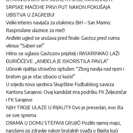
SRPSKE MAĆEHE PRVI PUT NAKON POKUŠAJA
UBISTVA U ZAGREBU!
Veliki interes navijača za utakmicu BiH – San Marino:
Rasprodane ulaznice za meč!
Anđelin ugled se urušava pred finale: Gastoz pred svima
viknuo “Saberi se!”
Hitno se oglasio Gastozov prijatelj i RASKRINKAO LAŽI
ĐURIČIĆEVE: „ANĐELA JE ISKORISTILA PAVLA“
Učesnik rijalitija stravično optužen: “Zbog nasilja nad njom i
bratom ga je otac izbacio iz kuće!”
U srijedu nova sjednica Skupštine Fudbalskog saveza
Kantona Sarajevo: Ovaj kandidat ima podršku FK Željezničar
i FK Sarajevo
NJIH TROJE ULAZE U RIJALITI! Ovo je presedan, evo šta
se sve sprema
DRAMA U DOMU STEFANI GRUJIĆ! Pozlilo njenoj majci,
narušeno joj zdravlje nakon brutalnih svađa u Bijeloj kući