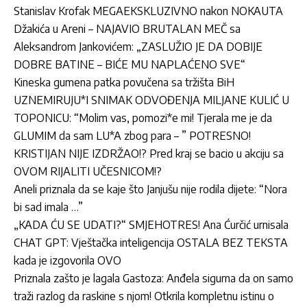
Stanislav Krofak MEGAEKSKLUZIVNO nakon NOKAUTA
Džakića u Areni – NAJAVIO BRUTALAN MEČ sa
Aleksandrom Jankovićem: „ZASLUŽIO JE DA DOBIJE
DOBRE BATINE – BIĆE MU NAPLAĆENO SVE“
Kineska gumena patka povučena sa tržišta BiH
UZNEMIRUJU*I SNIMAK ODVOĐENJA MILJANE KULIĆ U
TOPONICU: “Molim vas, pomozi*e mi! Tjerala me je da
GLUMIM da sam LU*A zbog para – ” POTRESNO!
KRISTIJAN NIJE IZDRŽAO!? Pred kraj se bacio u akciju sa
OVOM RIJALITI UČESNICOM!?
Aneli priznala da se kaje što Janjušu nije rodila dijete: “Nora
bi sad imala …”
„KADA ĆU SE UDATI?“ SMJEHOTRES! Ana Ćurčić urnisala
CHAT GPT: Vještačka inteligencija OSTALA BEZ TEKSTA
kada je izgovorila OVO
Priznala zašto je lagala Gastoza: Anđela sigurna da on samo
traži razlog da raskine s njom! Otkrila kompletnu istinu o