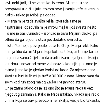
javili neki ljudi, ali ne znam ko, iskreno. Mi smo tu noć
prespavali u kući i ujutru tokom prve jutarnje kafe je krenuo
rijaliti – rekao je Miloš, pa dodao:
–
Marija
mi je tada svašta rekla, izvrijeđala me je
najstrašnije, opsovala mi je mrtvu majku i još svašta nešto.
To me je baš uvrijedilo – ispričao je bivši
Miljanin
dečko, pa
otkrio da ga je jedna stvar još dodatno uvrijedila:
– Isto što me je povrijedilo jeste to što je
Marija
rekla kako
sam ja htio da mi
Miljana
kupi kola za taksi, ali to nije tačno
jer je ona sama željela to da uradi, nisam je ja tjerao.
Marija
je uzimala novac od mene za boravak kod njih, po tome je
svima jasno ko je gledao korist od koga. Za mjesec dana
života u kući Kulić mi je tražila 30.000 dinara. Morao sam da
živim kod njih zbog malog Željka i
Miljaninog
stanja.
On je zatim otkrio da je laž ono što je
Marija
rekla u vezi
njegovog zanimanja. Kako je Miloš istakao, nikada nije radio
u firmi koja se bavi prevozom hemikalija, već je bio taksista,