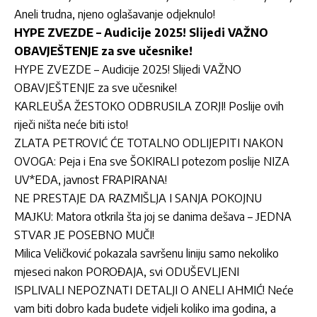
Aneli trudna, njeno oglašavanje odjeknulo!
HYPE ZVEZDE – Audicije 2025! Slijedi VAŽNO
OBAVJEŠTENJE za sve učesnike!
HYPE ZVEZDE – Audicije 2025! Slijedi VAŽNO
OBAVJEŠTENJE za sve učesnike!
KARLEUŠA ŽESTOKO ODBRUSILA ZORJI! Poslije ovih
riječi ništa neće biti isto!
ZLATA PETROVIĆ ĆE TOTALNO ODLIJEPITI NAKON
OVOGA: Peja i Ena sve ŠOKIRALI potezom poslije NIZA
UV*EDA, javnost FRAPIRANA!
NE PRESTAJE DA RAZMIŠLJA I SANJA POKOJNU
MAЈKU: Matora otkrila šta joj se danima dešava – ЈEDNA
STVAR ЈE POSEBNO MUČI!
Milica Veličković pokazala savršenu liniju samo nekoliko
mjeseci nakon POROĐAJA, svi ODUŠEVLJENI
ISPLIVALI NEPOZNATI DETALJI O ANELI AHMIĆ! Neće
vam biti dobro kada budete vidjeli koliko ima godina, a