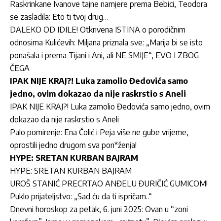
Raskrinkane Ivanove tajne namjere prema Bebici, Teodora
se zasladila: Eto ti tvoj drug…
DALEKO OD IDILE! Otkrivena ISTINA o porodičnim
odnosima Kulićevih: Miljana priznala sve: „Marija bi se isto
ponašala i prema Tijani i Ani, ali NE SMIJE“, EVO I ZBOG
ČEGA
IPAK NIJE KRAJ?! Luka zamolio Đedovića samo
jedno, ovim dokazao da nije raskrstio s Aneli
IPAK NIJE KRAJ?! Luka zamolio Đedovića samo jedno, ovim
dokazao da nije raskrstio s Aneli
Palo pomirenje: Ena Čolić i Peja više ne gube vrijeme,
oprostili jedno drugom sva pon*ženja!
HYPE: SRETAN KURBAN BAJRAM
HYPE: SRETAN KURBAN BAJRAM
UROŠ STANIĆ PRECRTAO ANĐELU ĐURIČIĆ GUMICOM!
Puklo prijateljstvo: „Sad ću da ti ispričam..“
Dnevni horoskop za petak, 6. juni 2025: Ovan u “zoni