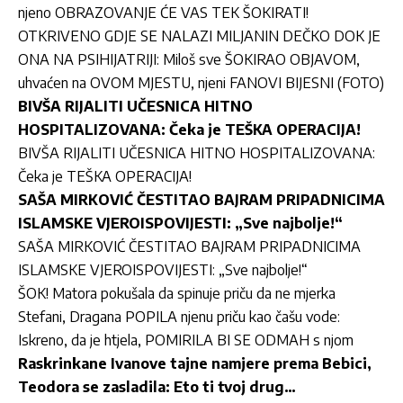
njeno OBRAZOVANJE ĆE VAS TEK ŠOKIRATI!
OTKRIVENO GDJE SE NALAZI MILJANIN DEČKO DOK JE
ONA NA PSIHIJATRIJI: Miloš sve ŠOKIRAO OBJAVOM,
uhvaćen na OVOM MJESTU, njeni FANOVI BIJESNI (FOTO)
BIVŠA RIJALITI UČESNICA HITNO
HOSPITALIZOVANA: Čeka je TEŠKA OPERACIJA!
BIVŠA RIJALITI UČESNICA HITNO HOSPITALIZOVANA:
Čeka je TEŠKA OPERACIJA!
SAŠA MIRKOVIĆ ČESTITAO BAJRAM PRIPADNICIMA
ISLAMSKE VJEROISPOVIJESTI: „Sve najbolje!“
SAŠA MIRKOVIĆ ČESTITAO BAJRAM PRIPADNICIMA
ISLAMSKE VJEROISPOVIJESTI: „Sve najbolje!“
ŠOK! Matora pokušala da spinuje priču da ne mjerka
Stefani, Dragana POPILA njenu priču kao čašu vode:
Iskreno, da je htjela, POMIRILA BI SE ODMAH s njom
Raskrinkane Ivanove tajne namjere prema Bebici,
Teodora se zasladila: Eto ti tvoj drug…