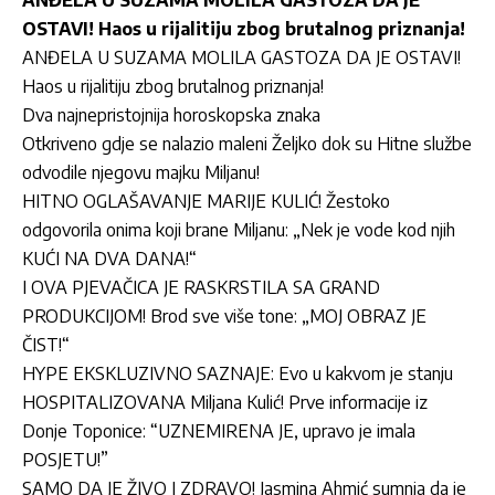
OSTAVI! Haos u rijalitiju zbog brutalnog priznanja!
ANĐELA U SUZAMA MOLILA GASTOZA DA JE OSTAVI!
Haos u rijalitiju zbog brutalnog priznanja!
Dva najnepristojnija horoskopska znaka
Otkriveno gdje se nalazio maleni Željko dok su Hitne službe
odvodile njegovu majku Miljanu!
HITNO OGLAŠAVANJE MARIJE KULIĆ! Žestoko
odgovorila onima koji brane Miljanu: „Nek je vode kod njih
KUĆI NA DVA DANA!“
I OVA PJEVAČICA JE RASKRSTILA SA GRAND
PRODUKCIJOM! Brod sve više tone: „MOJ OBRAZ JE
ČIST!“
HYPE EKSKLUZIVNO SAZNAJE: Evo u kakvom je stanju
HOSPITALIZOVANA Miljana Kulić! Prve informacije iz
Donje Toponice: “UZNEMIRENA JE, upravo je imala
POSJETU!”
SAMO DA JE ŽIVO I ZDRAVO! Jasmina Ahmić sumnja da je