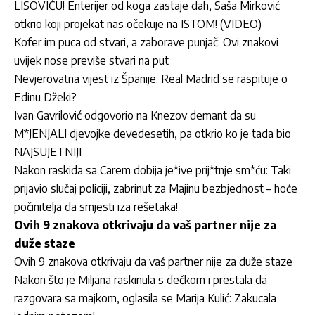
LISOVIĆU! Enterijer od koga zastaje dah, Saša Mirković
otkrio koji projekat nas očekuje na ISTOM! (VIDEO)
Kofer im puca od stvari, a zaborave punjač: Ovi znakovi
uvijek nose previše stvari na put
Nevjerovatna vijest iz Španije: Real Madrid se raspituje o
Edinu Džeki?
Ivan Gavrilović odgovorio na Knezov demant da su
M*JENJALI djevojke devedesetih, pa otkrio ko je tada bio
NAJSUJETNIJI
Nakon raskida sa Carem dobija je*ive prij*tnje sm*ću: Taki
prijavio slučaj policiji, zabrinut za Majinu bezbjednost – hoće
počinitelja da smjesti iza rešetaka!
Ovih 9 znakova otkrivaju da vaš partner nije za
duže staze
Ovih 9 znakova otkrivaju da vaš partner nije za duže staze
Nakon što je Miljana raskinula s dečkom i prestala da
razgovara sa majkom, oglasila se Marija Kulić: Zakucala