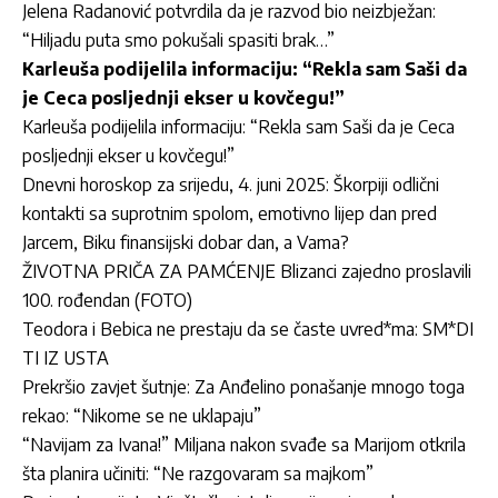
Jelena Radanović potvrdila da je razvod bio neizbježan:
“Hiljadu puta smo pokušali spasiti brak…”
Karleuša podijelila informaciju: “Rekla sam Saši da
je Ceca posljednji ekser u kovčegu!”
Karleuša podijelila informaciju: “Rekla sam Saši da je Ceca
posljednji ekser u kovčegu!”
Dnevni horoskop za srijedu, 4. juni 2025: Škorpiji odlični
kontakti sa suprotnim spolom, emotivno lijep dan pred
Jarcem, Biku finansijski dobar dan, a Vama?
ŽIVOTNA PRIČA ZA PAMĆENJE Blizanci zajedno proslavili
100. rođendan (FOTO)
Teodora i Bebica ne prestaju da se časte uvred*ma: SM*DI
TI IZ USTA
Prekršio zavjet šutnje: Za Anđelino ponašanje mnogo toga
rekao: “Nikome se ne uklapaju”
“Navijam za Ivana!” Miljana nakon svađe sa Marijom otkrila
šta planira učiniti: “Ne razgovaram sa majkom”