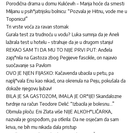
Porodična drama u domu Kulićevih – Marija hoće da smesti
Miljanu u psih*jatrijsku bolnicu: “Pozvala je Hitnu, vode me u
Toponicu!”
Tri vrste voća za ravan stomak
Gurala test za trudnoću u vodu? Luka sumnja da je Aneli
lažirala test u hotelu – strahuje da je u drugom stanju!
REKAO SAM TI DA MU TO NIJE PRVI PUT: Anđela
zapj*nila na Gastoza zbog Pegijeve fascikle, on najavio
suočavanje sa Pavlom
OVO JE NJEN FIJASKO: Kačavenda ubacila u petu, pa
naplj*vala Enu kao nikad, ona okrenula na Peju, pokušala da
dokaže njegovu ljubav!
BILA JE SA GASTOZOM, IMALA JE OR*IJE! Skandalozne
tvrdnje na račun Teodore Delić: “Izbacila je bolesnu…”
Obrnula ploču: Eni Zlata više NIJE ALKOH*LIČARKA,
nazvala je gospođom, pa otkrila: Da ne osjećam da sam
kriva, ne bih mu nikada dala pristup