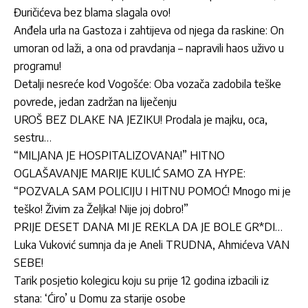
Đuričićeva bez blama slagala ovo!
Anđela urla na Gastoza i zahtijeva od njega da raskine: On
umoran od laži, a ona od pravdanja – napravili haos uživo u
programu!
Detalji nesreće kod Vogošće: Oba vozača zadobila teške
povrede, jedan zadržan na liječenju
UROŠ BEZ DLAKE NA JEZIKU! Prodala je majku, oca,
sestru…
“MILJANA JE HOSPITALIZOVANA!” HITNO
OGLAŠAVANJE MARIJE KULIĆ SAMO ZA HYPE:
“POZVALA SAM POLICIJU I HITNU POMOĆ! Mnogo mi je
teško! Živim za Željka! Nije joj dobro!”
PRIJE DESET DANA MI JE REKLA DA JE BOLE GR*DI…
Luka Vuković sumnja da je Aneli TRUDNA, Ahmićeva VAN
SEBE!
Tarik posjetio kolegicu koju su prije 12 godina izbacili iz
stana: ‘Ćiro’ u Domu za starije osobe