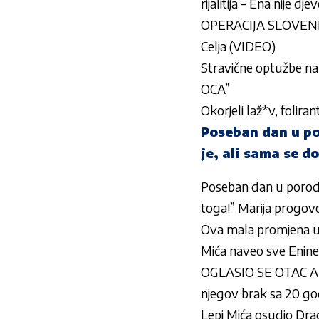
rijalitija – Ena nije d
OPERACIJA SLOVENIJA 
Celja (VIDEO)
Stravične optužbe na
OCA”
Okorjeli laž*v, folir
Poseban dan u por
je, ali sama se d
Poseban dan u porodici
toga!” Marija progovor
Ova mala promjena u 
Mića naveo sve Enine 
OGLASIO SE OTAC A
njegov brak sa 20 g
Lepi Mića osudio Drag