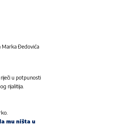
a
Marka Đedovića
 riječi u potpunosti
g rijalitija.
rko
.
a mu ništa u