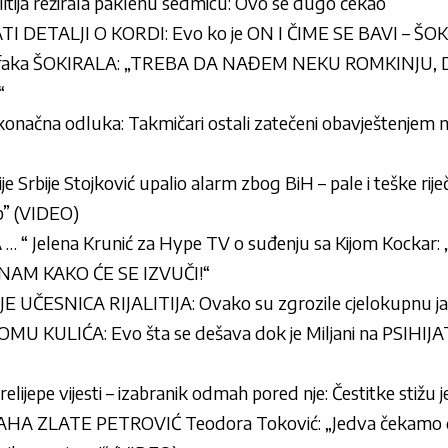
alitija režirala paklenu sedmicu: Ovo se dugo čekao
I DETALJI O KORDI: Evo ko je ON I ČIME SE BAVI – ŠOK
Krofaka ŠOKIRALA: „TREBA DA NAĐEM NEKU ROMKINJU,
“
onačna odluka: Takmičari ostali zatečeni obavještenjem n
e Srbije Stojković upalio alarm zbog BiH – pale i teške riječ
up” (VIDEO)
“ Jelena Krunić za Hype TV o suđenju sa Kijom Kockar: „P
NAM KAKO ĆE SE IZVUČI!“
ČESNICA RIJALITIJA: Ovako su zgrozile cjelokupnu j
KULIĆA: Evo šta se dešava dok je Miljani na PSIHIJATR
prelijepe vijesti – izabranik odmah pored nje: Čestitke stiž
A ZLATE PETROVIĆ Teodora Toković: „Jedva čekamo da 