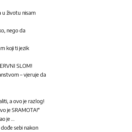
u životu nisam
ako, nego da
oji ti jezik
 NERVNI SLOM!
anstvom – vjeruje da
iti, a ovo je razlog!
vo je SRAMOTA!“
ao je …
 dođe sebi nakon