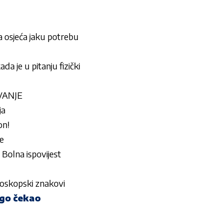
a osjeća jaku potrebu
e u pitanju fizički
IVANJE
ja
on!
e
lna ispovijest
oroskopski znakovi
ugo čekao