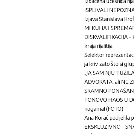
Izbačena učesnica rij
ISPLIVALI NEPOZNAT
Izjava Stanislava 
MI KUHA I SPREMA!
DISKVALIFIKACIJA – k
kraja rijalitija
Selektor reprezentacij
ja kriv zato što si gl
„JA SAM NJU TUŽILA … 
ADVOKATA, ali NE Z
SRAMNO PONAŠANJE U
PONOVO HAOS U DOMU 
nogama! (FOTO)
Ana Korać podijelila 
EKSKLUZIVNO – SNAH