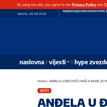
By using this site, you agree to the
Privacy Policy
and
T
NAJNOVIJE
HOROSKOP
HYPE 
Subota, 08.08.2026
naslovna
vijesti
hype zvezd
Home
»
ANĐELA U ĐEDOVIĆU NAŠLA RAME ZA PLAKAN
VESTI
ANĐELA U 