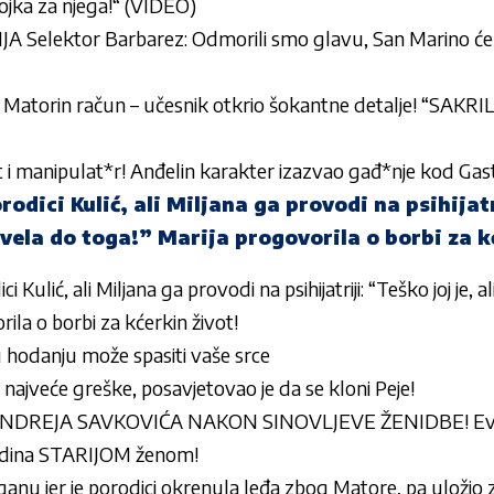
jevojka za njega!“ (VIDEO)
Selektor Barbarez: Odmorili smo glavu, San Marino ćemo 
 Matorin račun – učesnik otkrio šokantne detalje! “SAKR
ant i manipulat*r! Anđelin karakter izazvao gađ*nje kod Gast
odici Kulić, ali Miljana ga provodi na psihijatr
ovela do toga!” Marija progovorila o borbi za k
 Kulić, ali Miljana ga provodi na psihijatriji: “Teško joj je,
ila o borbi za kćerkin život!
hodanju može spasiti vaše srce
najveće greške, posavjetovao je da se kloni Peje!
NDREJA SAVKOVIĆA NAKON SINOVLJEVE ŽENIDBE! Evo 
odina STARIJOM ženom!
anu jer je porodici okrenula leđa zbog Matore, pa uložio