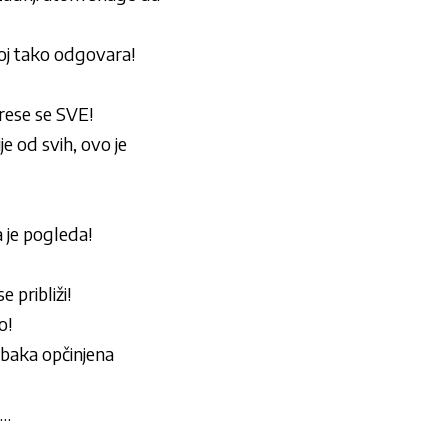
 tako odgovara!
ese se SVE!
od svih, ovo je
 je pogleda!
 približi!
o!
baka opčinjena
m…