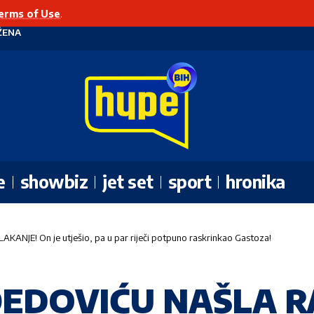
erms of Use
.
ŽENA
e
showbiz
jet set
sport
hronika
JE! On je utješio, pa u par riječi potpuno raskrinkao Gastoza!
ĐEDOVIĆU NAŠLA R