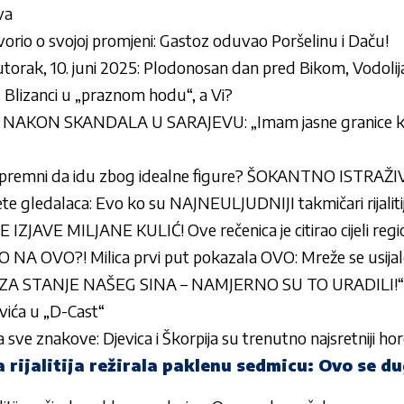
va
orio o svojoj promjeni: Gastoz oduvao Poršelinu i Daču!
torak, 10. juni 2025: Plodonosan dan pred Bikom, Vodolij
Blizanci u „praznom hodu“, a Vi?
AKON SKANDALA U SARAJEVU: „Imam jasne granice kada j
 spremni da idu zbog idealne figure? ŠOKANTNO ISTRAŽ
te gledalaca: Evo ko su NAJNEULJUDNIJI takmičari rijaliti
AVE MILJANE KULIĆ! Ove rečenica je citirao cijeli regi
NA OVO?! Milica prvi put pokazala OVO: Mreže se usijal
ZA STANJE NAŠEG SINA – NAMJERNO SU TO URADILI!“ Bo
ovića u „D-Cast“
sve znakove: Djevica i Škorpija su trenutno najsretniji h
 rijalitija režirala paklenu sedmicu: Ovo se d