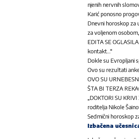
njenih nervnih slomo
Karić ponosno progov
Dnevni horoskop za u
za voljenom osobom, 
EDITA SE OGLASILA N
kontakt…“
Dokle su Evropljani
Ovo su rezultati anke
OVO SU URNEBESNE IZJ
ŠTA BI TERZA REKAO 
„DOKTORI SU KRIVI 
roditelja Nikole Šain
Sedmični horoskop za 
Izbačena učesnica