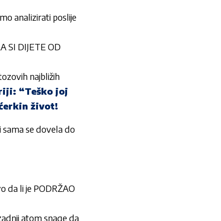
analizirati poslije
ILA SI DIJETE OD
ozovih najbližih
iji: “Teško joj
ćerkin život!
 ali sama se dovela do
da li je PODRŽAO
 zadnji atom snage da