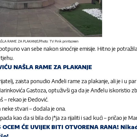
A RAME ZA PLAKANJE/Photo: TV Pink printscreen
 potpuno van sebe nakon sinoćnje emisije. Hitno je potražil
utjehu.
IĆU NAŠLA RAME ZA PLAKANJE
rijatelj, zaista ponudio
Anđeli
rame za plakanje, ali je i u par
arinkovića Gastoza
, optuživši ga da je
Anđelu
iskoristio zbo
š – rekao je
Đedović
.
neke stvari – dodala je ona.
ada kao da si bila do j*ja za rijaliti i sad kući – pričao je
Ma
OCEM ĆE UVIJEK BITI OTVORENA RANA! Nikad
io!