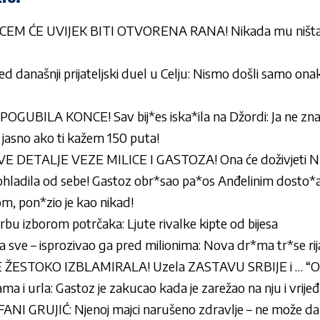
M ĆE UVIJEK BITI OTVORENA RANA! Nikada mu ništa 
d današnji prijateljski duel u Celju: Nismo došli samo on
ILA KONCE! Sav bij*es iska*ila na Džordi: Ja ne znam k
e jasno ako ti kažem 150 puta!
E DETALJE VEZE MILICE I GASTOZA! Ona će doživjeti
e ohladila od sebe! Gastoz obr*sao pa*os Anđelinim dosto*
lom, pon*zio je kao nikad!
bu izborom potrčaka: Ljute rivalke kipte od bijesa
a sve – isprozivao ga pred milionima: Nova dr*ma tr*se rijal
ŽESTOKO IZBLAMIRALA! Uzela ZASTAVU SRBIJE i … “O
a i urla: Gastoz je zakucao kada je zarežao na nju i vrijeđ
 GRUJIĆ: Njenoj majci narušeno zdravlje – ne može da