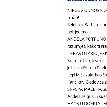
NJEGOV ODNOS S OCE
tražio!
Selektor Barbarez pre
pobijedimo
ANĐELA POTPUNO POGUB
razumiješ, kako ti nij
TERZA OTKRIO JEZIV
Sram te bilo, ti si m
je bila inti*na sa Pav
Lepi Mića zakuhao čor
Karić krivi Đedovića z
SRPSKA MAĆEHA SE 
Anđela se guši u suzam
HAOS U DOMU STEFANI