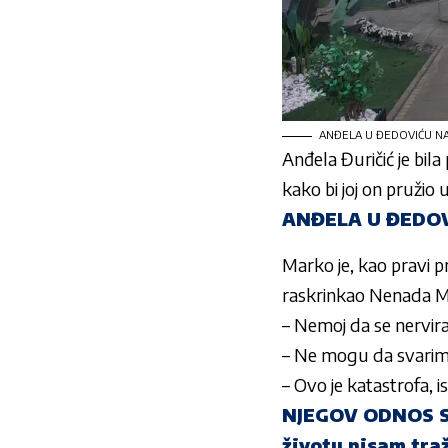
ANĐELA U ĐEDOVIĆU NAŠL
Anđela Đuričić
je bila
kako bi joj on pružio 
ANĐELA U ĐEDOV
Marko
je, kao pravi p
raskrinkao
Nenada M
– Nemoj da se nervira
– Ne mogu da svarim 
– Ovo je katastrofa, isp
NJEGOV ODNOS S 
životu nisam traž