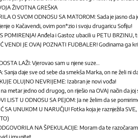
E TVOJA ŽIVOTNA GREŠKA
LA O SVOM ODNOSU SA MATOROM: Sada je jasno da joj
jenje o Kačavendi, ovim pon*zio i svoju drugaricu Sofiju!
OMIRENJA! Anđela i Gastoz ubacili u PETU BRZINU, tr
VENDI JE OVAJ POZNATI FUDBALER! Godinama ga krije 
DOSTA LAŽI: Vjerovao sam u njene suze…
nja daje sve od sebe da smekša Marka, on ne želi ni da
KUJE OLUJNO NEVRIJEME: Izabran je novi vođa!
a metar jedno od drugog, on riješio na OVAJ način da joj se
LIST U ODNOSU SA PEJOM: Ja ne želim da se pomirim
SA UNUKOM U NARUČJU! Fotka koja je raznježila SVE, 
TO)
DGOVORILA NA ŠPEKULACIJE: Moram da te razočara
 vid i imunitet