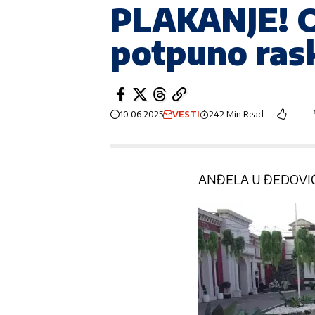
PLAKANJE! On 
potpuno ras
10.06.2025
VESTI
242 Min Read
ANĐELA U ĐEDOVIĆ