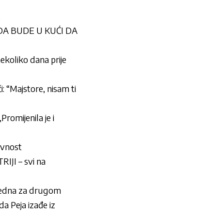
 DA BUDE U KUĆI DA
ekoliko dana prije
i: “Majstore, nisam ti
romijenila je i
avnost
IJI – svi na
u jedna za drugom
Peja izađe iz