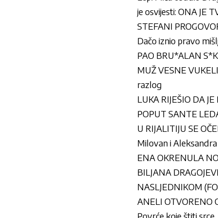
je osvijesti: ONA J
STEFANI PROGOVORI
Dačo iznio pravo mišl
PAO BRU*ALAN S*KS P
MUŽ VESNE VUKELIĆ 
razlog
LUKA RIJEŠIO DA JE 
POPUT SANTE LEDA: Sa
U RIJALITIJU SE OČE
Milovan i Aleksandra n
ENA OKRENULA NOVI 
BILJANA DRAGOJEVIĆ 
NASLJEDNIKOM (FO
ANELI OTVORENO O
Povrće koje štiti srce,