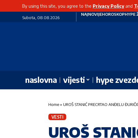
By using this site, you agree to the
Privacy Policy
and
T
NAJNOVIJE
HOROSKOP
HYPE 
Subota, 08.08.2026
naslovna
vijesti
hype zvezd
Home
»
UROŠ STANIĆ PRECRTAO ANĐELU ĐURIČIĆ GUM
VESTI
UROŠ STANI