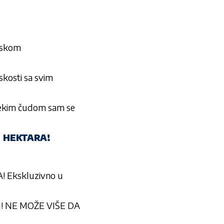
enskom
skosti sa svim
ekim čudom sam se
1 HEKTARA!
 Ekskluzivno u
oru! NE MOŽE VIŠE DA