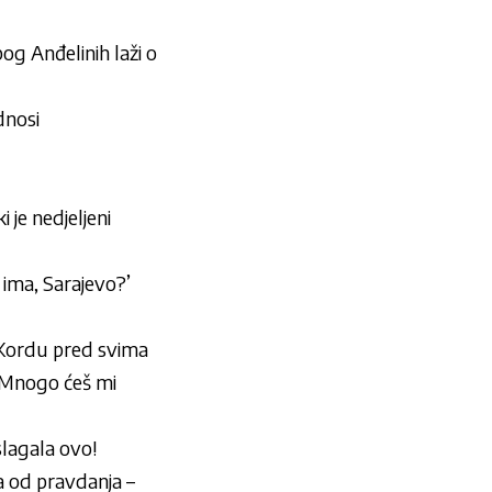
bog Anđelinih laži o
dnosi
je nedjeljeni
 ima, Sarajevo?’
 Kordu pred svima
„Mnogo ćeš mi
slagala ovo!
a od pravdanja –