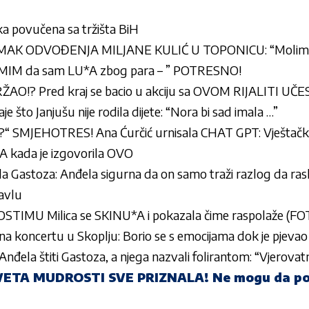
a povučena sa tržišta BiH
AK ODVOĐENJA MILJANE KULIĆ U TOPONICU: “Molim v
LUMIM da sam LU*A zbog para – ” POTRESNO!
ŽAO!? Pred kraj se bacio u akciju sa OVOM RIJALITI UČ
je što Janjušu nije rodila dijete: “Nora bi sad imala …”
 SMJEHOTRES! Ana Ćurčić urnisala CHAT GPT: Vještačka 
kada je izgovorila OVO
ala Gastoza: Anđela sigurna da on samo traži razlog da ras
avlu
TIMU Milica se SKINU*A i pokazala čime raspolaže (FO
na koncertu u Skoplju: Borio se s emocijama dok je pjeva
Anđela štiti Gastoza, a njega nazvali folirantom: “Vjerova
ETA MUDROSTI SVE PRIZNALA! Ne mogu da po