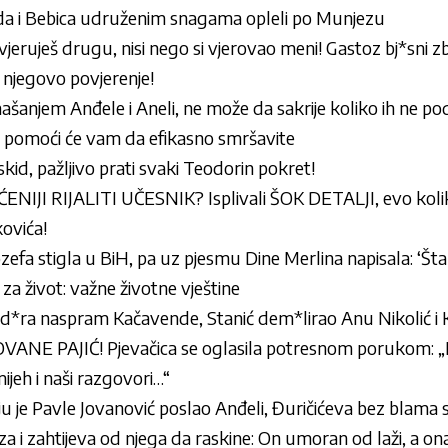
nda i Bebica udruženim snagama opleli po Munjezu
vjeruješ drugu, nisi nego si vjerovao meni! Gastoz bj*sni z
 njegovo povjerenje!
šanjem Anđele i Aneli, ne može da sakrije koliko ih ne po
 pomoći će vam da efikasno smršavite
kid, pažljivo prati svaki Teodorin pokret!
NIJI RIJALITI UČESNIK? Isplivali ŠOK DETALJI, evo koliki 
ovića!
efa stigla u BiH, pa uz pjesmu Dine Merlina napisala: ‘Šta
 za život: važne životne vještine
d*ra naspram Kačavende, Stanić dem*lirao Anu Nikolić i
ANE PAJIĆ! Pjevačica se oglasila potresnom porukom: 
smijeh i naši razgovori…“
u je Pavle Jovanović poslao Anđeli, Đuričićeva bez blama 
a i zahtijeva od njega da raskine: On umoran od laži, a on