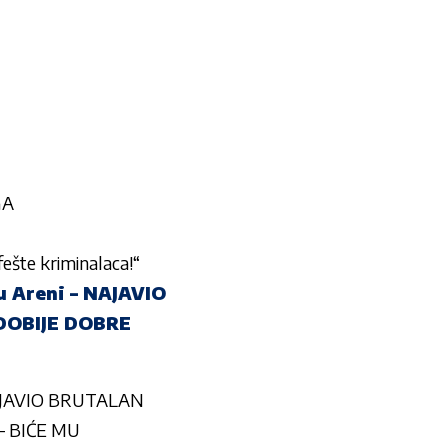
GA
šte kriminalaca!“
 Areni – NAJAVIO
DOBIJE DOBRE
NAJAVIO BRUTALAN
– BIĆE MU