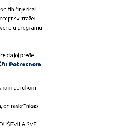
ih činjenica!
ecept svi traže!
riveno u programu
će da joj pređe
A: Potresnom
snom porukom
za, on raskr*nkao
ODUŠEVILA SVE