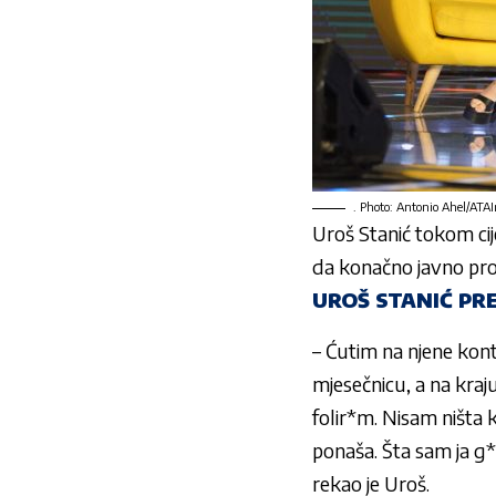
. Photo: Antonio Ahel/ATA
Uroš Stanić
tokom cij
da konačno javno progo
UROŠ STANIĆ PR
– Ćutim na njene kont
mjesečnicu, a na kraj
folir*m. Nisam ništa 
ponaša. Šta sam ja g
rekao je Uroš.