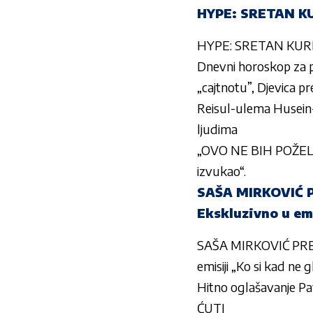
HYPE: SRETAN K
HYPE: SRETAN KU
Dnevni horoskop za p
„cajtnotu”, Djevica pr
Reisul-ulema Husein-e
ljudima
„OVO NE BIH POŽELI
izvukao“.
SAŠA MIRKOVIĆ P
Ekskluzivno u emi
SAŠA MIRKOVIĆ PRE
emisiji „Ko si kad ne
Hitno oglašavanje Pa
ĆUTI