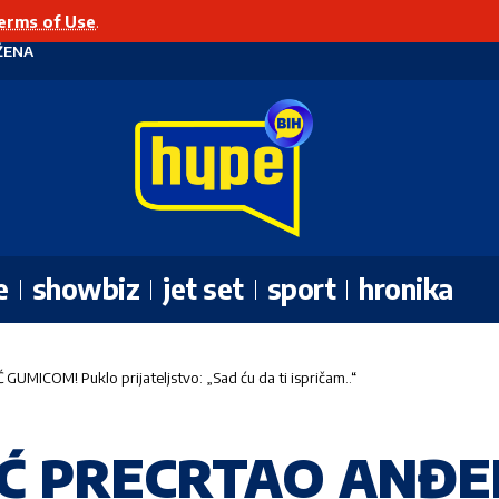
erms of Use
.
ŽENA
e
showbiz
jet set
sport
hronika
ICOM! Puklo prijateljstvo: „Sad ću da ti ispričam..“
Ć PRECRTAO ANĐE