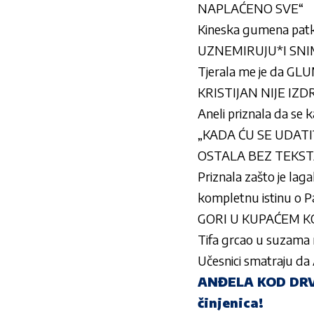
NAPLAĆENO SVE“
Kineska gumena patk
UZNEMIRUJU*I SNIM
Tjerala me je da G
KRISTIJAN NIJE IZDR
Aneli priznala da se ka
„KADA ĆU SE UDATI?“
OSTALA BEZ TEKSTA 
Priznala zašto je lag
kompletnu istinu o P
GORI U KUPAĆEM KOS
Tifa grcao u suzama 
Učesnici smatraju da 
ANĐELA KOD DRV
činjenica!