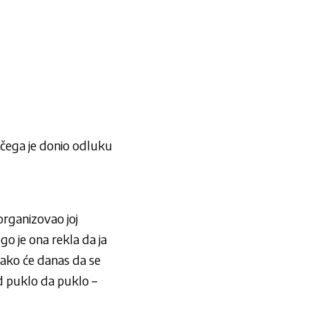
 čega je donio odluku
organizovao joj
go je ona rekla da ja
kako će danas da se
d puklo da puklo –