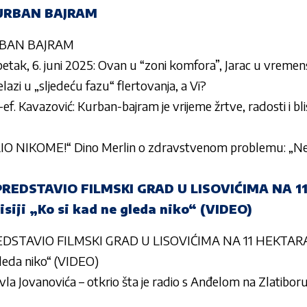
URBAN BAJRAM
RBAN BAJRAM
etak, 6. juni 2025: Ovan u “zoni komfora”, Jarac u vrem
elazi u „sljedeću fazu“ flertovanja, a Vi?
f. Kavazović: Kurban-bajram je vrijeme žrtve, radosti i bli
O NIKOME!“ Dino Merlin o zdravstvenom problemu: „N
REDSTAVIO FILMSKI GRAD U LISOVIĆIMA NA 1
siji „Ko si kad ne gleda niko“ (VIDEO)
DSTAVIO FILMSKI GRAD U LISOVIĆIMA NA 11 HEKTARA!
 gleda niko“ (VIDEO)
vla Jovanovića – otkrio šta je radio s Anđelom na Zlatib