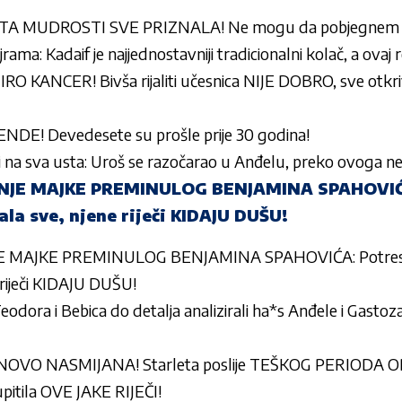
 MUDROSTI SVE PRIZNALA! Ne mogu da pobjegnem od t
rama: Kadaif je najjednostavniji tradicionalni kolač, a ovaj r
RO KANCER! Bivša rijaliti učesnica NIJE DOBRO, sve otk
E! Devedesete su prošle prije 30 godina!
ti na sva usta: Uroš se razočarao u Anđelu, preko ovoga ne
JE MAJKE PREMINULOG BENJAMINA SPAHOVIĆ
la sve, njene riječi KIDAJU DUŠU!
 MAJKE PREMINULOG BENJAMINA SPAHOVIĆA: Potre
 riječi KIDAJU DUŠU!
Teodora i Bebica do detalja analizirali ha*s Anđele i Gasto
OVO NASMIJANA! Starleta poslije TEŠKOG PERIODA 
itila OVE JAKE RIJEČI!