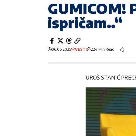
GUMICOM! Puk
ispričam..“
06.06.2025
VESTI
224 Min Read
UROŠ STANIĆ PRE