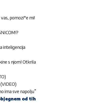
as, pomozi*e mi!
ESNICOM!?
inteligencija
kine s njom! Otkrila
TO)
o (VIDEO)
tno ima sve napolju”
bjegnem od tih