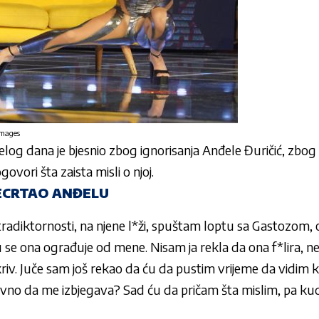
Images
elog dana je bjesnio zbog ignorisanja Anđele Đuričić, zbog
vori šta zaista misli o njoj.
ECRTAO ANĐELU
radiktornosti, na njene l*ži, spuštam loptu sa Gastozom, 
u se ona ograđuje od mene. Nisam ja rekla da ona f*lira, ne
kriv. Juče sam još rekao da ću da pustim vrijeme da vidim 
*vno da me izbjegava? Sad ću da pričam šta mislim, pa ku