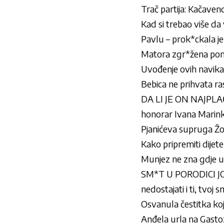
Trač partija: Kačave
Kad si trebao više da 
Pavlu – prok*ckala je
Matora zgr*žena pona
Uvođenje ovih navika
Bebica ne prihvata ras
DA LI JE ON NAJPLAĆE
honorar Ivana Marink
Pjanićeva supruga Žoz
Kako pripremiti dijete
Munjez ne zna gdje u
SM*T U PORODICI JOV
nedostajati i ti, tvoj 
Osvanula čestitka koj
Anđela urla na Gastoz