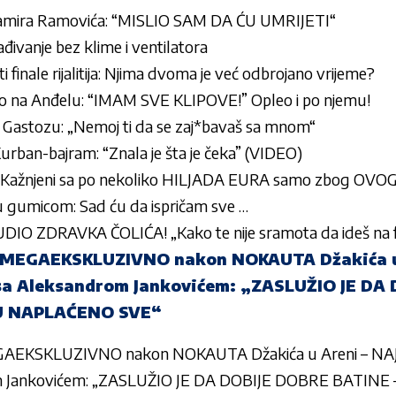
 Samira Ramovića: “MISLIO SAM DA ĆU UMRIJETI“
lađivanje bez klime i ventilatora
 finale rijalitija: Njima dvoma je već odbrojano vrijeme?
o na Anđelu: “IMAM SVE KLIPOVE!” Opleo i po njemu!
i Gastozu: „Nemoj ti da se zaj*bavaš sa mnom“
urban-bajram: “Znala je šta je čeka” (VIDEO)
: Kažnjeni sa po nekoliko HILJADA EURA samo zbog OVO
 gumicom: Sad ću da ispričam sve …
O ZDRAVKA ČOLIĆA! „Kako te nije sramota da ideš na fe
k MEGAEKSKLUZIVNO nakon NOKAUTA Džakića u
 Aleksandrom Jankovićem: „ZASLUŽIO JE DA 
MU NAPLAĆENO SVE“
MEGAEKSKLUZIVNO nakon NOKAUTA Džakića u Areni – 
 Jankovićem: „ZASLUŽIO JE DA DOBIJE DOBRE BATINE 