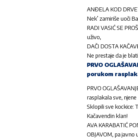
ANĐELA KOD DRVETA
Nek’ zamiriše uoči Baj
RADI VASIĆ SE PROŠI
uživo,
DAČI DOSTA KAČAVEND
Ne prestaje da je bla
PRVO OGLAŠAVAN
porukom rasplaka
PRVO OGLAŠAVANJE
rasplakala sve, njene
Sklopili sve kockice: 
Kačavendin klan!
AVA KARABATIĆ PON
OBJAVOM, pa javno up