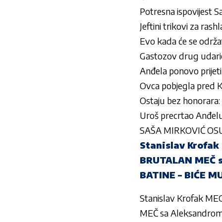
Potresna ispovijest
Jeftini trikovi za rash
Evo kada će se održati
Gastozov drug udari
Anđela ponovo prijet
Ovca pobjegla pred K
Ostaju bez honorara
Uroš precrtao Anđelu
SAŠA MIRKOVIĆ OSUDI
Stanislav Krofa
BRUTALAN MEČ sa
BATINE – BIĆE 
Stanislav Krofak 
MEČ sa Aleksandrom