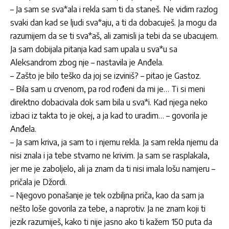
– Ja sam se sva*ala i rekla sam ti da staneš. Ne vidim razlog
svaki dan kad se ljudi sva*aju, a ti da dobacuješ. Ja mogu da
razumijem da se ti sva*aš, ali zamisli ja tebi da se ubacujem.
Ja sam dobijala pitanja kad sam upala u sva*u sa
Aleksandrom zbog nje – nastavila je
Anđela
.
– Zašto je bilo teško da joj se izviniš? – pitao je
Gastoz
.
– Bila sam u crvenom, pa rod rođeni da mi je… Ti si meni
direktno dobacivala dok sam bila u sva*i. Kad njega neko
izbaci iz takta to je okej, a ja kad to uradim… – govorila je
Anđela
.
– Ja sam kriva, ja sam to i njemu rekla. Ja sam rekla njemu da
nisi znala i ja tebe stvarno ne krivim. Ja sam se rasplakala,
jer me je zaboljelo, ali ja znam da ti nisi imala lošu namjeru –
pričala je
Džordi
.
– Njegovo ponašanje je tek ozbiljna priča, kao da sam ja
nešto loše govorila za tebe, a naprotiv. Ja ne znam koji ti
jezik razumiješ, kako ti nije jasno ako ti kažem 150 puta da