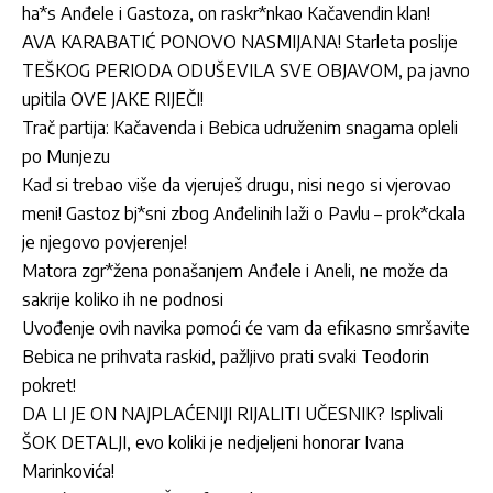
ha*s Anđele i Gastoza, on raskr*nkao Kačavendin klan!
AVA KARABATIĆ PONOVO NASMIJANA! Starleta poslije
TEŠKOG PERIODA ODUŠEVILA SVE OBJAVOM, pa javno
upitila OVE JAKE RIJEČI!
Trač partija: Kačavenda i Bebica udruženim snagama opleli
po Munjezu
Kad si trebao više da vjeruješ drugu, nisi nego si vjerovao
meni! Gastoz bj*sni zbog Anđelinih laži o Pavlu – prok*ckala
je njegovo povjerenje!
Matora zgr*žena ponašanjem Anđele i Aneli, ne može da
sakrije koliko ih ne podnosi
Uvođenje ovih navika pomoći će vam da efikasno smršavite
Bebica ne prihvata raskid, pažljivo prati svaki Teodorin
pokret!
DA LI JE ON NAJPLAĆENIJI RIJALITI UČESNIK? Isplivali
ŠOK DETALJI, evo koliki je nedjeljeni honorar Ivana
Marinkovića!