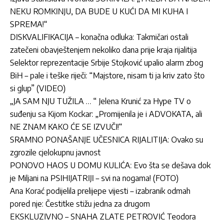
NEKU ROMKINJU, DA BUDE U KUĆI DA MI KUHA I
SPREMA!“
DISKVALIFIKACIJA – konačna odluka: Takmičari ostali
zatečeni obavještenjem nekoliko dana prije kraja rijalitija
Selektor reprezentacije Srbije Stojković upalio alarm zbog
BiH – pale i teške riječi: “Majstore, nisam ti ja kriv zato što
si glup” (VIDEO)
„JA SAM NJU TUŽILA … “ Jelena Krunić za Hype TV o
suđenju sa Kijom Kockar: „Promijenila je i ADVOKATA, ali
NE ZNAM KAKO ĆE SE IZVUČI!“
SRAMNO PONAŠANJE UČESNICA RIJALITIJA: Ovako su
zgrozile cjelokupnu javnost
PONOVO HAOS U DOMU KULIĆA: Evo šta se dešava dok
je Miljani na PSIHIJATRIJI – svi na nogama! (FOTO)
Ana Korać podijelila prelijepe vijesti – izabranik odmah
pored nje: Čestitke stižu jedna za drugom
EKSKLUZIVNO – SNAHA ZLATE PETROVIĆ Teodora