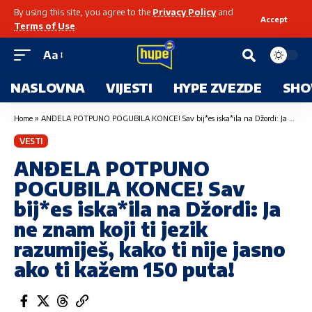
By using this site, you agree to the
Privacy Policy
and
Accept
Terms of Use
.
Aa
NASLOVNA
VIJESTI
HYPE ZVEZDE
SHO
Home
»
ANĐELA POTPUNO POGUBILA KONCE! Sav bij*es iska*ila na Džordi: Ja ne znam koji ti jezik razumiješ, kako ti nije jasno ako ti kažem 150 puta!
VESTI
ANĐELA POTPUNO
POGUBILA KONCE! Sav
bij*es iska*ila na Džordi: Ja
ne znam koji ti jezik
razumiješ, kako ti nije jasno
ako ti kažem 150 puta!