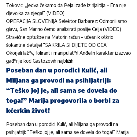
Toković: „Jedva čekamo da Peja izađe iz rijalitija – Ena nije
djevojka za njega!“ (VIDEO)
OPERACIJA SLOVENIJA Selektor Barbarez: Odmorili smo
glavu, San Marino ćemo analizirati poslije Celja (VIDEO)
Stravične optužbe na Matorin račun – učesnik otkrio
šokantne detalje! “SAKRILA SI DIJETE OD OCA”
Okorjeli laž*v, folirant i manipulat*r! Anđelin karakter izazvao
gađ*nje kod Gastozovih najbližih
Poseban dan u porodici Kulić, ali
Miljana ga provodi na psihijatriji:
“Teško joj je, ali sama se dovela do
toga!” Marija progovorila o borbi za
kćerkin život!
Poseban dan u porodici Kulić, ali Miljana ga provodi na
psihijatriji: “Teško joj je, ali sama se dovela do toga!” Marija