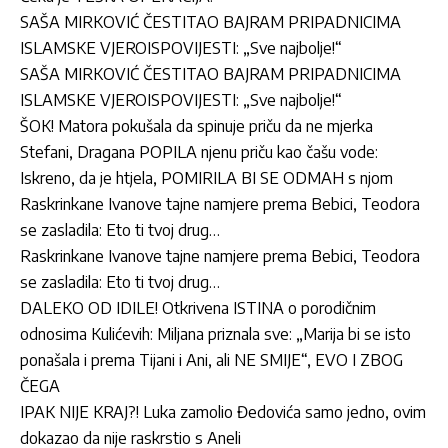
SAŠA MIRKOVIĆ ČESTITAO BAJRAM PRIPADNICIMA
ISLAMSKE VJEROISPOVIJESTI: „Sve najbolje!“
SAŠA MIRKOVIĆ ČESTITAO BAJRAM PRIPADNICIMA
ISLAMSKE VJEROISPOVIJESTI: „Sve najbolje!“
ŠOK! Matora pokušala da spinuje priču da ne mjerka
Stefani, Dragana POPILA njenu priču kao čašu vode:
Iskreno, da je htjela, POMIRILA BI SE ODMAH s njom
Raskrinkane Ivanove tajne namjere prema Bebici, Teodora
se zasladila: Eto ti tvoj drug…
Raskrinkane Ivanove tajne namjere prema Bebici, Teodora
se zasladila: Eto ti tvoj drug…
DALEKO OD IDILE! Otkrivena ISTINA o porodičnim
odnosima Kulićevih: Miljana priznala sve: „Marija bi se isto
ponašala i prema Tijani i Ani, ali NE SMIJE“, EVO I ZBOG
ČEGA
IPAK NIJE KRAJ?! Luka zamolio Đedovića samo jedno, ovim
dokazao da nije raskrstio s Aneli