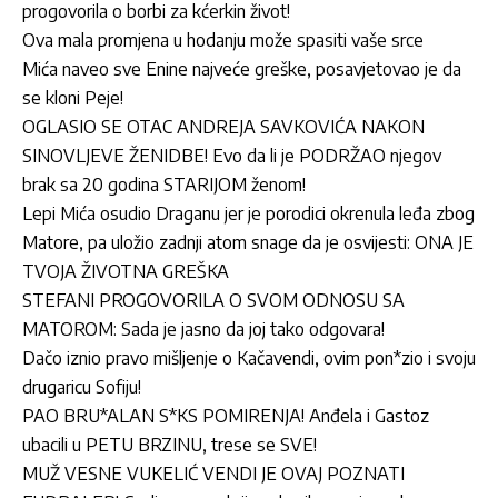
progovorila o borbi za kćerkin život!
Ova mala promjena u hodanju može spasiti vaše srce
Mića naveo sve Enine najveće greške, posavjetovao je da
se kloni Peje!
OGLASIO SE OTAC ANDREJA SAVKOVIĆA NAKON
SINOVLJEVE ŽENIDBE! Evo da li je PODRŽAO njegov
brak sa 20 godina STARIJOM ženom!
Lepi Mića osudio Draganu jer je porodici okrenula leđa zbog
Matore, pa uložio zadnji atom snage da je osvijesti: ONA JE
TVOJA ŽIVOTNA GREŠKA
STEFANI PROGOVORILA O SVOM ODNOSU SA
MATOROM: Sada je jasno da joj tako odgovara!
Dačo iznio pravo mišljenje o Kačavendi, ovim pon*zio i svoju
drugaricu Sofiju!
PAO BRU*ALAN S*KS POMIRENJA! Anđela i Gastoz
ubacili u PETU BRZINU, trese se SVE!
MUŽ VESNE VUKELIĆ VENDI JE OVAJ POZNATI