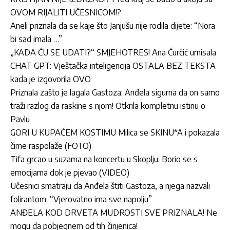
OVOM RIJALITI UČESNICOM!?
Aneli priznala da se kaje što Janjušu nije rodila dijete: “Nora
bi sad imala …”
„KADA ĆU SE UDATI?“ SMJEHOTRES! Ana Ćurčić urnisala
CHAT GPT: Vještačka inteligencija OSTALA BEZ TEKSTA
kada je izgovorila OVO
Priznala zašto je lagala Gastoza: Anđela sigurna da on samo
traži razlog da raskine s njom! Otkrila kompletnu istinu o
Pavlu
GORI U KUPAĆEM KOSTIMU Milica se SKINU*A i pokazala
čime raspolaže (FOTO)
Tifa grcao u suzama na koncertu u Skoplju: Borio se s
emocijama dok je pjevao (VIDEO)
Učesnici smatraju da Anđela štiti Gastoza, a njega nazvali
folirantom: “Vjerovatno ima sve napolju”
ANĐELA KOD DRVETA MUDROSTI SVE PRIZNALA! Ne
mogu da pobjegnem od tih činjenica!