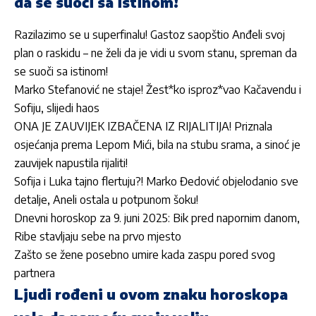
da se suoči sa istinom!
Razilazimo se u superfinalu! Gastoz saopštio Anđeli svoj
plan o raskidu – ne želi da je vidi u svom stanu, spreman da
se suoči sa istinom!
Marko Stefanović ne staje! Žest*ko isproz*vao Kačavendu i
Sofiju, slijedi haos
ONA JE ZAUVIJEK IZBAČENA IZ RIJALITIJA! Priznala
osjećanja prema Lepom Mići, bila na stubu srama, a sinoć je
zauvijek napustila rijaliti!
Sofija i Luka tajno flertuju?! Marko Đedović objelodanio sve
detalje, Aneli ostala u potpunom šoku!
Dnevni horoskop za 9. juni 2025: Bik pred napornim danom,
Ribe stavljaju sebe na prvo mjesto
Zašto se žene posebno umire kada zaspu pored svog
partnera
Ljudi rođeni u ovom znaku horoskopa