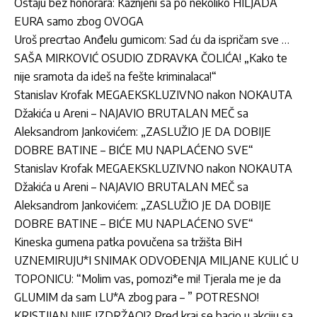
Ostaju bez honorara: Kažnjeni sa po nekoliko HILJADA
EURA samo zbog OVOGA
Uroš precrtao Anđelu gumicom: Sad ću da ispričam sve …
SAŠA MIRKOVIĆ OSUDIO ZDRAVKA ČOLIĆA! „Kako te
nije sramota da ideš na fešte kriminalaca!“
Stanislav Krofak MEGAEKSKLUZIVNO nakon NOKAUTA
Džakića u Areni – NAJAVIO BRUTALAN MEČ sa
Aleksandrom Jankovićem: „ZASLUŽIO JE DA DOBIJE
DOBRE BATINE – BIĆE MU NAPLAĆENO SVE“
Stanislav Krofak MEGAEKSKLUZIVNO nakon NOKAUTA
Džakića u Areni – NAJAVIO BRUTALAN MEČ sa
Aleksandrom Jankovićem: „ZASLUŽIO JE DA DOBIJE
DOBRE BATINE – BIĆE MU NAPLAĆENO SVE“
Kineska gumena patka povučena sa tržišta BiH
UZNEMIRUJU*I SNIMAK ODVOĐENJA MILJANE KULIĆ U
TOPONICU: “Molim vas, pomozi*e mi! Tjerala me je da
GLUMIM da sam LU*A zbog para – ” POTRESNO!
KRISTIJAN NIJE IZDRŽAO!? Pred kraj se bacio u akciju sa