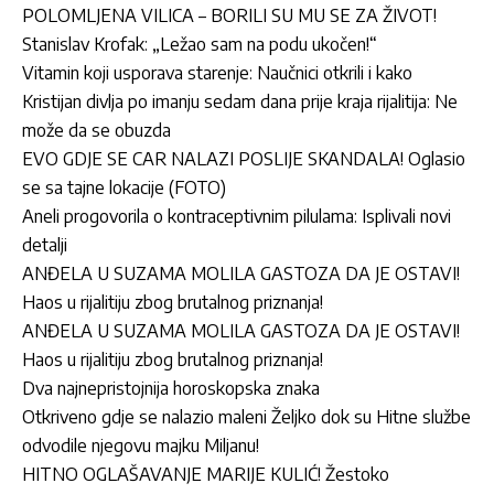
POLOMLJENA VILICA – BORILI SU MU SE ZA ŽIVOT!
Stanislav Krofak: „Ležao sam na podu ukočen!“
Vitamin koji usporava starenje: Naučnici otkrili i kako
Kristijan divlja po imanju sedam dana prije kraja rijalitija: Ne
može da se obuzda
EVO GDJE SE CAR NALAZI POSLIJE SKANDALA! Oglasio
se sa tajne lokacije (FOTO)
Aneli progovorila o kontraceptivnim pilulama: Isplivali novi
detalji
ANĐELA U SUZAMA MOLILA GASTOZA DA JE OSTAVI!
Haos u rijalitiju zbog brutalnog priznanja!
ANĐELA U SUZAMA MOLILA GASTOZA DA JE OSTAVI!
Haos u rijalitiju zbog brutalnog priznanja!
Dva najnepristojnija horoskopska znaka
Otkriveno gdje se nalazio maleni Željko dok su Hitne službe
odvodile njegovu majku Miljanu!
HITNO OGLAŠAVANJE MARIJE KULIĆ! Žestoko