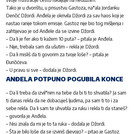
svoje frustracije često iskaljuje na nedužnim.
Tako je u dvorištu, u prisustvu
Gastoza
, na*ala
Jordanku
Denčić Džordi.
Anđela
je okrivila
Džordi
za sav haos koji je
nastao ranije tokom emisije.
Gastoz
nije bio tog mišljenja i
zahtijevao je od
Anđele
da se izvine
Džordi
.
– Da li je fer ako ti kažem 10 puta? – pitala je
Anđela
.
– Nije, trebala sam da ušutim – rekla je
Džordi
.
– Da li misliš da ti govorim za tvoje loše? – pitala je
Đuričićeva
.
– U pravu si sve – dodala je
Džordi
.
ANĐELA POTPUNO POGUBILA KONCE
– Da li treba da izvil*nim na tebe da bi ti to shvatila? Ja sam
ti danas rekla da ne dobacuješ ljudima, pa sam ti to i za
sebe rekla. Da li sam te uhvatila za ruku i rekla ti da staneš?
– govorila je
Anđela
.
– Nisi znala da mi je to ta ruka – dodala je
Džordi
.
– Šta je bilo loše da se izviniš djevojci? – pitao je
Gastoz
.