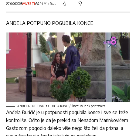
10.06.2025
VESTI
244 Min Read
ANĐELA POTPUNO POGUBILA KONCE
ANĐELA POTPUNO POGUBILA KONCE/Photo: TV Pink printscreen
Anđela Đuričić
je u potpunosti pogubila konce i sve se teže
kontroliše. Očito je da je prekid sa
Nenadom Marinkovićem
Gastozom
pogodio daleko više nego što želi da prizna, a