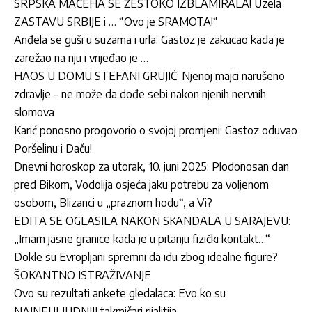
SRPSKA MAĆEHA SE ŽESTOKO IZBLAMIRALA! Uzela
ZASTAVU SRBIJE i … “Ovo je SRAMOTA!“
Anđela se guši u suzama i urla: Gastoz je zakucao kada je
zarežao na nju i vrijeđao je …
HAOS U DOMU STEFANI GRUJIĆ: Njenoj majci narušeno
zdravlje – ne može da dođe sebi nakon njenih nervnih
slomova
Karić ponosno progovorio o svojoj promjeni: Gastoz oduvao
Poršelinu i Daču!
Dnevni horoskop za utorak, 10. juni 2025: Plodonosan dan
pred Bikom, Vodolija osjeća jaku potrebu za voljenom
osobom, Blizanci u „praznom hodu“, a Vi?
EDITA SE OGLASILA NAKON SKANDALA U SARAJEVU:
„Imam jasne granice kada je u pitanju fizički kontakt…“
Dokle su Evropljani spremni da idu zbog idealne figure?
ŠOKANTNO ISTRAŽIVANJE
Ovo su rezultati ankete gledalaca: Evo ko su
NAJNEULJUDNIJI takmičari rijalitija