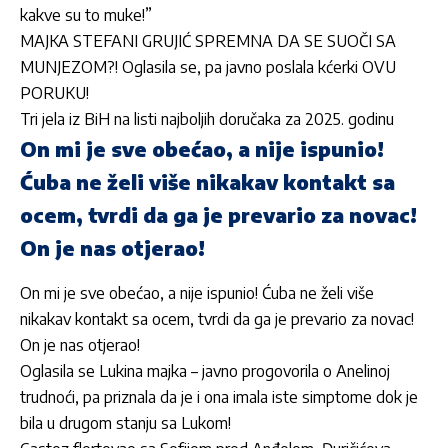
kakve su to muke!”
MAJKA STEFANI GRUJIĆ SPREMNA DA SE SUOČI SA
MUNJEZOM?! Oglasila se, pa javno poslala kćerki OVU
PORUKU!
Tri jela iz BiH na listi najboljih doručaka za 2025. godinu
On mi je sve obećao, a nije ispunio!
Ćuba ne želi više nikakav kontakt sa
ocem, tvrdi da ga je prevario za novac!
On je nas otjerao!
On mi je sve obećao, a nije ispunio! Ćuba ne želi više
nikakav kontakt sa ocem, tvrdi da ga je prevario za novac!
On je nas otjerao!
Oglasila se Lukina majka – javno progovorila o Anelinoj
trudnoći, pa priznala da je i ona imala iste simptome dok je
bila u drugom stanju sa Lukom!