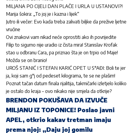
MILJANA PO CIJELI DAN PLAČE I URLA U USTANOVI?!
Marija šokira: „To joj je i kazna i lijek“
Jutro ili večer: Evo kada treba zalivati biljke da prežive ljetne
vrućine
Ovi znakovi vam nikad neće oprostiti ako ih povrijedite
Filip to sigurno nije uradio iz čista mira! Stanislav Krofak
stao u odbranu Cara, pa priznao šta je on trpio od Maje!
Možda se on branio!
UROŠ STANIĆ I STEFAN KARIĆ OPET U S*AĐI: Boli te jer
ja, koji sam g*j od pedeset kilograma, te se ne plašim!
Poznat tačan datum finala rijalitija, takmičarki izletjelo koliko
je ostalo do kraja – ovo nikako nije smjela da otkrije?
BRENDON POKUŠAVA DA IZVUČE
MILJANU IZ TOPONICE! Poslao javni
APEL, otkrio kakav tretman imaju
prema njoj: „Daju joj gomilu