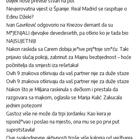
uvijek nose previše stvari na put
Nevjerovatna vijest iz Španije: Real Madrid se raspituje o
Edinu Džeki?
Ivan Gavrilović odgovorio na Knezov demant da su
M*JENJALI djevojke devedesetih, pa otkrio ko je tada bio
NAJSUJETNIJI
Nakon raskida sa Carem dobija je*ive prij*tnje sm*ću: Taki
prijavio slučaj policiji, zabrinut za Majinu bezbjednost – hoće
počinitelja da smjesti iza rešetaka!
Ovih 9 znakova otkrivaju da vaš partner nije za duže staze
Ovih 9 znakova otkrivaju da vaš partner nije za duže staze
Nakon što je Miljana raskinula s dečkom i prestala da
razgovara sa majkom, oglasila se Marija Kulić: Zakucala
jednim potezom!
Gastoz više ne može da trpi Jordanku: Kao kera je
isponiž*vao i poslao na mjesto, ona mu se po prvi put
suprotstavila!
Ove svakodnevne aktivnosti troše više kalorija od vježbanja