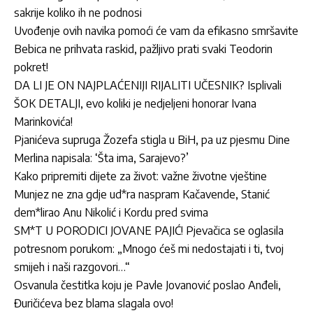
sakrije koliko ih ne podnosi
Uvođenje ovih navika pomoći će vam da efikasno smršavite
Bebica ne prihvata raskid, pažljivo prati svaki Teodorin
pokret!
DA LI JE ON NAJPLAĆENIJI RIJALITI UČESNIK? Isplivali
ŠOK DETALJI, evo koliki je nedjeljeni honorar Ivana
Marinkovića!
Pjanićeva supruga Žozefa stigla u BiH, pa uz pjesmu Dine
Merlina napisala: ‘Šta ima, Sarajevo?’
Kako pripremiti dijete za život: važne životne vještine
Munjez ne zna gdje ud*ra naspram Kačavende, Stanić
dem*lirao Anu Nikolić i Kordu pred svima
SM*T U PORODICI JOVANE PAJIĆ! Pjevačica se oglasila
potresnom porukom: „Mnogo ćeš mi nedostajati i ti, tvoj
smijeh i naši razgovori…“
Osvanula čestitka koju je Pavle Jovanović poslao Anđeli,
Đuričićeva bez blama slagala ovo!