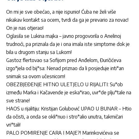
On mi je sve obećao, a nije ispunio! Ćuba ne želi više
nikakav kontakt sa ocem, tvrdi da ga je prevario za novac!
On je nas otjerao!
Oglasila se Lukina majka – javno progovorila o Anelinoj
trudnoći, pa priznala da je i ona imala iste simptome dok je
bila u drugom stanju sa Lukom!
Gastoz flertovao sa Sofijom pred Anđelom, Đuričićeva
izgo*jela od bij*sa: Nenad priznao da li posjeduje inti*an
snimak sa ovom učesnicom!
OBEZBJEĐENJE HITNO ULETJELO U RIJALITI: Su*ob
između Marka i Kačavende je eska*irao, uvr*de plju*tale na
sve strane!
HAOS u rijalitiju: Kristijan Golubović UPAO U BUNAR – Htio
da očisti, a onda se okli*nuo i stro*alio unutra, takmičari
vri*tali!
PALO POMIRENJE CARA I MAJE?! Marinkovićeva se