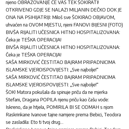
njeno OBRAZOVANJE ĆE VAS TEK ŠOKIRATI!
OTKRIVENO GDJE SE NALAZI MILJANIN DEČKO DOK JE
ONA NA PSIHIJATRIJI: Miloš sve ŠOKIRAO OBJAVOM,
uhvaćen na OVOM MJESTU, njeni FANOVI BIJESNI (FOTO)
BIVŠA RIJALITI UČESNICA HITNO HOSPITALIZOVANA:
Čeka je TEŠKA OPERACIJA!
BIVŠA RIJALITI UČESNICA HITNO HOSPITALIZOVANA:
Čeka je TEŠKA OPERACIJA!
SAŠA MIRKOVIĆ ČESTITAO BAJRAM PRIPADNICIMA
ISLAMSKE VJEROISPOVIJESTI: „Sve najbolje!“
SAŠA MIRKOVIĆ ČESTITAO BAJRAM PRIPADNICIMA
ISLAMSKE VJEROISPOVIJESTI: „Sve najbolje!“
ŠOK! Matora pokušala da spinuje priču da ne mjerka
Stefani, Dragana POPILA njenu priču kao čašu vode:
Iskreno, da je htjela, POMIRILA BI SE ODMAH s njom
Raskrinkane Ivanove tajne namjere prema Bebici, Teodora
se zasladila: Eto ti tvoj drug…