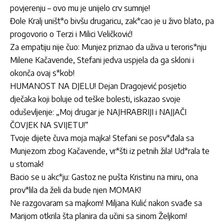
povjerenju – ovo mu je unijelo crv sumnje!
Đole Kralj uništ*o bivšu drugaricu, zak*cao je u živo blato, pa
progovorio o Terzi i Milici Veličković!
Za empatiju nije čuo: Munjez priznao da uživa u teroris*nju
Milene Kačavende, Stefani jedva uspjela da ga skloni i
okonča ovaj s*kob!
HUMANOST NA DJELU! Dejan Dragojević posjetio
dječaka koji boluje od teške bolesti, iskazao svoje
oduševljenje: „Moj drugar je NAJHRABRIJI i NAJJAČI
ČOVJEK NA SVIJETU!“
Tvoje dijete čuva moja majka! Stefani se posv*đala sa
Munjezom zbog Kačavende, vr*šti iz petnih žila! Ud*rala te
u stomak!
Bacio se u akc*ju: Gastoz ne pušta Kristinu na miru, ona
prov*lila da želi da bude njen MOMAK!
Ne razgovaram sa majkom! Miljana Kulić nakon svađe sa
Marijom otkrila šta planira da učini sa sinom Željkom!