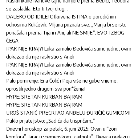
Raskrinkane Ivanove tajne namjere prema Bebici, Teodora
se zasladila: Eto ti tvoj drug…
DALEKO OD IDILE! Otkrivena ISTINA o porodičnim
odnosima Kulićevih: Miljana priznala sve: „Marija bi se isto
ponašala i prema Tijani i Ani, ali NE SMIJE“, EVO I ZBOG
ČEGA
IPAK NIJE KRAJ?! Luka zamolio Đedovića samo jedno, ovim
dokazao da nije raskrstio s Aneli
IPAK NIJE KRAJ?! Luka zamolio Đedovića samo jedno, ovim
dokazao da nije raskrstio s Aneli
Palo pomirenje: Ena Čolić i Peja više ne gube vrijeme,
oprostili jedno drugom sva pon*ženja!
HYPE: SRETAN KURBAN BAJRAM
HYPE: SRETAN KURBAN BAJRAM
UROŠ STANIĆ PRECRTAO ANĐELU ĐURIČIĆ GUMICOM!
Puklo prijateljstvo: „Sad ću da ti ispričam..“
Dnevni horoskop za petak, 6. juni 2025: Ovan u “zoni
komfora”, Jarac u vremenskom „cajtnotu”, Djevica prelazi u