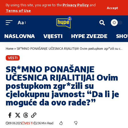
By using this site, you agree to the
Privacy Policy
and
Accept
Terms of Use
.
Aa
NASLOVNA
VIJESTI
HYPE ZVEZDE
SHO
Home
»
SR*MNO PONAŠANJE UČESNICA RIJALITIJA! Ovim postupkom zgr*zili su cjelokupnu javnost: “Da li je moguće da ovo rade?”
VESTI
SR*MNO PONAŠANJE
UČESNICA RIJALITIJA! Ovim
postupkom zgr*zili su
cjelokupnu javnost: “Da li je
moguće da ovo rade?”
09.06.2025
VESTI
236 Min Read