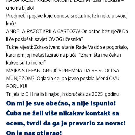
RADA RAZOTKRILA KORDINE LAŽI! Priložila i dokaze –
crno na bijelo!
Predmeti i pojave koje donose sreću: Imate li neke u svojoj
kući?
ANĐELA RAZOTKRILA GASTOZA! On ostao bez riječi! Da
li će poslušati savjet OVOG učesnika?
Tužne vijesti: Zdravstveno stanje Rade Vasić se pogoršalo,
karcinom joj metastazirao na pluća: “Znam šta me čeka i
kakve su to muke!”
MAJKA STEFANI GRUJIĆ SPREMNA DA SE SUOČI SA
MUNJEZOM?! Oglasila se, pa javno poslala kćerki OVU
PORUKU!
Tri jela iz BiH na listi najboljih doručaka za 2025. godinu
On mi je sve obećao, a nije ispunio!
Ćuba ne želi više nikakav kontakt sa
ocem, tvrdi da ga je prevario za novac!
On je nas otjerao!