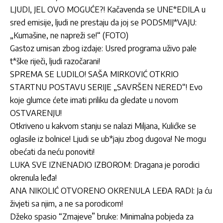
LJUDI, JEL OVO MOGUĆE?! Kačavenda se UNE*EDILA u
sred emisije, ljudi ne prestaju da joj se PODSMIJ*VAJU:
„Kumašine, ne napreži se!“ (FOTO)
Gastoz urnisan zbog izdaje: Usred programa uživo pale
t*ške riječi, ljudi razočarani!
SPREMA SE LUDILO! SAŠA MIRKOVIĆ OTKRIO
STARTNU POSTAVU SERIJE „SAVRŠEN NERED“! Evo
koje glumce ćete imati priliku da gledate u novom
OSTVARENJU!
Otkriveno u kakvom stanju se nalazi Miljana, Kulićke se
oglasile iz bolnice! Ljudi se ub*jaju zbog dugova! Ne mogu
obećati da neću ponoviti!
LUKA SVE IZNENADIO IZBOROM: Dragana je porodici
okrenula leđa!
ANA NIKOLIĆ OTVORENO OKRENULA LEĐA RADI: Ja ću
živjeti sa njim, a ne sa porodicom!
Džeko spasio “Zmajeve” bruke: Minimalna pobjeda za