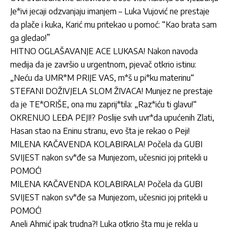
Je*ivi jecaji odzvanjaju imanjem – Luka Vujović ne prestaje
da plače i kuka, Karić mu pritekao u pomoć: “Kao brata sam
ga gledao!”
HITNO OGLAŠAVANJE ACE LUKASA! Nakon navoda
medija da je završio u urgentnom, pjevač otkrio istinu:
„Neću da UMR*M PRIJE VAS, m*š u pi*ku materinu“
STEFANI DOŽIVJELA SLOM ŽIVACA! Munjez ne prestaje
da je TE*ORIŠE, ona mu zaprij*tila: „Raz*iću ti glavu!“
OKRENUO LEĐA PEJI!? Poslije svih uvr*da upućenih Zlati,
Hasan stao na Eninu stranu, evo šta je rekao o Peji!
MILENA KAČAVENDA KOLABIRALA! Počela da GUBI
SVIJEST nakon sv*đe sa Munjezom, učesnici joj pritekli u
POMOĆ!
MILENA KAČAVENDA KOLABIRALA! Počela da GUBI
SVIJEST nakon sv*đe sa Munjezom, učesnici joj pritekli u
POMOĆ!
Aneli Ahmić ipak trudna?! Luka otkrio šta mu je rekla u