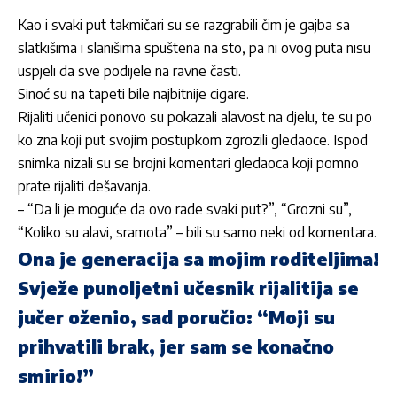
Kao i svaki put takmičari su se razgrabili čim je gajba sa
slatkišima i slanišima spuštena na sto, pa ni ovog puta nisu
uspjeli da sve podijele na ravne časti.
Sinoć su na tapeti bile najbitnije cigare.
Rijaliti
učenici ponovo su pokazali alavost na djelu, te su po
ko zna koji put svojim postupkom zgrozili gledaoce. Ispod
snimka nizali su se brojni komentari gledaoca koji pomno
prate
rijaliti
dešavanja.
– “Da li je moguće da ovo rade svaki put?”, “Grozni su”,
“Koliko su alavi, sramota” – bili su samo neki od komentara.
Ona je generacija sa mojim roditeljima!
Svježe punoljetni učesnik rijalitija se
jučer oženio, sad poručio: “Moji su
prihvatili brak, jer sam se konačno
smirio!”