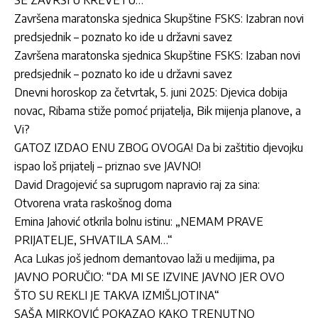
Završena maratonska sjednica Skupštine FSKS: Izabran novi
predsjednik – poznato ko ide u državni savez
Završena maratonska sjednica Skupštine FSKS: Izaban novi
predsjednik – poznato ko ide u državni savez
Dnevni horoskop za četvrtak, 5. juni 2025: Djevica dobija
novac, Ribama stiže pomoć prijatelja, Bik mijenja planove, a
Vi?
GATOZ IZDAO ENU ZBOG OVOGA! Da bi zaštitio djevojku
ispao loš prijatelj – priznao sve JAVNO!
David Dragojević sa suprugom napravio raj za sina:
Otvorena vrata raskošnog doma
Emina Jahović otkrila bolnu istinu: „NEMAM PRAVE
PRIJATELJE, SHVATILA SAM…“
Aca Lukas još jednom demantovao laži u medijima, pa
JAVNO PORUČIO: “DA MI SE IZVINE JAVNO JER OVO
ŠTO SU REKLI JE TAKVA IZMIŠLJOTINA“
SAŠA MIRKOVIĆ POKAZAO KAKO TRENUTNO