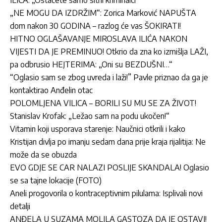
„NE MOGU DA IZDRŽIM“: Zorica Marković NAPUŠTA
dom nakon 30 GODINA – razlog će vas ŠOKIRATI!
HITNO OGLAŠAVANJE MIROSLAVA ILIĆA NAKON
VIJESTI DA JE PREMINUO! Otkrio da zna ko izmišlja LAŽI,
pa odbrusio HEJTERIMA: „Oni su BEZDUŠNI…“
“Oglasio sam se zbog uvreda i laži!” Pavle priznao da ga je
kontaktirao Anđelin otac
POLOMLJENA VILICA – BORILI SU MU SE ZA ŽIVOT!
Stanislav Krofak: „Ležao sam na podu ukočen!“
Vitamin koji usporava starenje: Naučnici otkrili i kako
Kristijan divlja po imanju sedam dana prije kraja rijalitija: Ne
može da se obuzda
EVO GDJE SE CAR NALAZI POSLIJE SKANDALA! Oglasio
se sa tajne lokacije (FOTO)
Aneli progovorila o kontraceptivnim pilulama: Isplivali novi
detalji
ANĐELA U SUZAMA MOLILA GASTOZA DA JE OSTAVI!