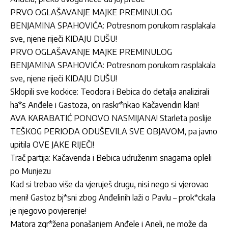
PRVO OGLAŠAVANJE MAJKE PREMINULOG
BENJAMINA SPAHOVIĆA: Potresnom porukom rasplakala
sve, njene riječi KIDAJU DUŠU!
PRVO OGLAŠAVANJE MAJKE PREMINULOG
BENJAMINA SPAHOVIĆA: Potresnom porukom rasplakala
sve, njene riječi KIDAJU DUŠU!
Sklopili sve kockice: Teodora i Bebica do detalja analizirali
ha*s Anđele i Gastoza, on raskr*nkao Kačavendin klan!
AVA KARABATIĆ PONOVO NASMIJANA! Starleta poslije
TEŠKOG PERIODA ODUŠEVILA SVE OBJAVOM, pa javno
upitila OVE JAKE RIJEČI!
Trač partija: Kačavenda i Bebica udruženim snagama opleli
po Munjezu
Kad si trebao više da vjeruješ drugu, nisi nego si vjerovao
meni! Gastoz bj*sni zbog Anđelinih laži o Pavlu – prok*ckala
je njegovo povjerenje!
Matora zgr*žena ponašanjem Anđele i Aneli, ne može da