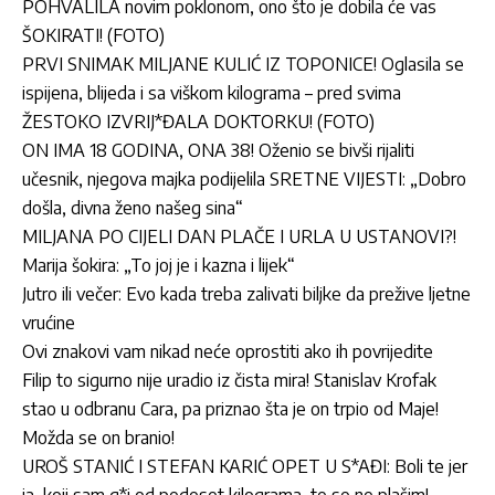
POHVALILA novim poklonom, ono što je dobila će vas
ŠOKIRATI! (FOTO)
PRVI SNIMAK MILJANE KULIĆ IZ TOPONICE! Oglasila se
ispijena, blijeda i sa viškom kilograma – pred svima
ŽESTOKO IZVRIJ*ĐALA DOKTORKU! (FOTO)
ON IMA 18 GODINA, ONA 38! Oženio se bivši rijaliti
učesnik, njegova majka podijelila SRETNE VIJESTI: „Dobro
došla, divna ženo našeg sina“
MILJANA PO CIJELI DAN PLAČE I URLA U USTANOVI?!
Marija šokira: „To joj je i kazna i lijek“
Jutro ili večer: Evo kada treba zalivati biljke da prežive ljetne
vrućine
Ovi znakovi vam nikad neće oprostiti ako ih povrijedite
Filip to sigurno nije uradio iz čista mira! Stanislav Krofak
stao u odbranu Cara, pa priznao šta je on trpio od Maje!
Možda se on branio!
UROŠ STANIĆ I STEFAN KARIĆ OPET U S*AĐI: Boli te jer