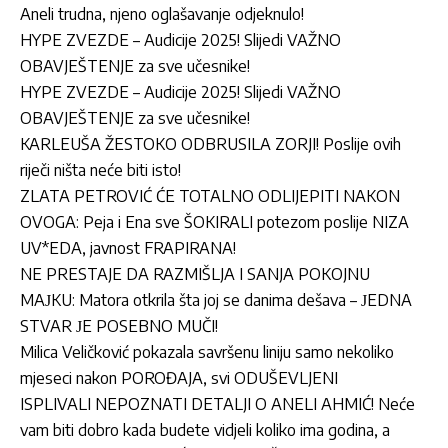
Aneli trudna, njeno oglašavanje odjeknulo!
HYPE ZVEZDE – Audicije 2025! Slijedi VAŽNO
OBAVJEŠTENJE za sve učesnike!
HYPE ZVEZDE – Audicije 2025! Slijedi VAŽNO
OBAVJEŠTENJE za sve učesnike!
KARLEUŠA ŽESTOKO ODBRUSILA ZORJI! Poslije ovih
riječi ništa neće biti isto!
ZLATA PETROVIĆ ĆE TOTALNO ODLIJEPITI NAKON
OVOGA: Peja i Ena sve ŠOKIRALI potezom poslije NIZA
UV*EDA, javnost FRAPIRANA!
NE PRESTAJE DA RAZMIŠLJA I SANJA POKOJNU
MAЈKU: Matora otkrila šta joj se danima dešava – ЈEDNA
STVAR ЈE POSEBNO MUČI!
Milica Veličković pokazala savršenu liniju samo nekoliko
mjeseci nakon POROĐAJA, svi ODUŠEVLJENI
ISPLIVALI NEPOZNATI DETALJI O ANELI AHMIĆ! Neće
vam biti dobro kada budete vidjeli koliko ima godina, a