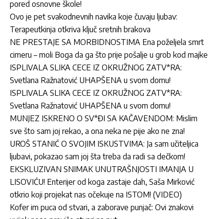
pored osnovne škole!
Ovo je pet svakodnevnih navika koje čuvaju ljubav:
Terapeutkinja otkriva ključ sretnih brakova
NE PRESTAJE SA MORBIDNOSTIMA Ena poželjela smrt
cimeru – moli Boga da ga što prije pošalje u grob kod majke
ISPLIVALA SLIKA CECE IZ OKRUŽNOG ZATV*RA:
Svetlana Ražnatović UHAPŠENA u svom domu!
ISPLIVALA SLIKA CECE IZ OKRUŽNOG ZATV*RA:
Svetlana Ražnatović UHAPŠENA u svom domu!
MUNJEZ ISKRENO O SV*ĐI SA KAČAVENDOM: Mislim
sve što sam joj rekao, a ona neka ne pije ako ne zna!
UROŠ STANIĆ O SVOJIM ISKUSTVIMA: Ja sam učiteljica
ljubavi, pokazao sam joj šta treba da radi sa dečkom!
EKSKLUZIVAN SNIMAK UNUTRAŠNJOSTI IMANJA U
LISOVIĆU! Enterijer od koga zastaje dah, Saša Mirković
otkrio koji projekat nas očekuje na ISTOM! (VIDEO)
Kofer im puca od stvari, a zaborave punjač: Ovi znakovi