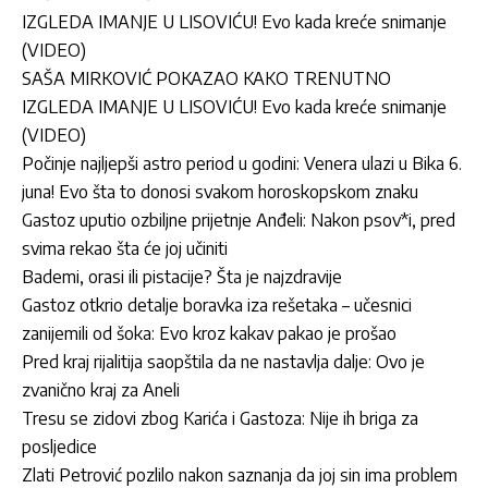
IZGLEDA IMANJE U LISOVIĆU! Evo kada kreće snimanje
(VIDEO)
SAŠA MIRKOVIĆ POKAZAO KAKO TRENUTNO
IZGLEDA IMANJE U LISOVIĆU! Evo kada kreće snimanje
(VIDEO)
Počinje najljepši astro period u godini: Venera ulazi u Bika 6.
juna! Evo šta to donosi svakom horoskopskom znaku
Gastoz uputio ozbiljne prijetnje Anđeli: Nakon psov*i, pred
svima rekao šta će joj učiniti
Bademi, orasi ili pistacije? Šta je najzdravije
Gastoz otkrio detalje boravka iza rešetaka – učesnici
zanijemili od šoka: Evo kroz kakav pakao je prošao
Pred kraj rijalitija saopštila da ne nastavlja dalje: Ovo je
zvanično kraj za Aneli
Tresu se zidovi zbog Karića i Gastoza: Nije ih briga za
posljedice
Zlati Petrović pozlilo nakon saznanja da joj sin ima problem