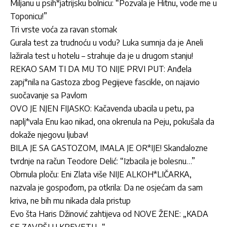
Miljanu u psih*jatrijsku bolnicu: “Pozvala je Hitnu, vode me u
Toponicu!”
Tri vrste voća za ravan stomak
Gurala test za trudnoću u vodu? Luka sumnja da je Aneli
lažirala test u hotelu – strahuje da je u drugom stanju!
REKAO SAM TI DA MU TO NIJE PRVI PUT: Anđela
zapj*nila na Gastoza zbog Pegijeve fascikle, on najavio
suočavanje sa Pavlom
OVO JE NJEN FIJASKO: Kačavenda ubacila u petu, pa
naplj*vala Enu kao nikad, ona okrenula na Peju, pokušala da
dokaže njegovu ljubav!
BILA JE SA GASTOZOM, IMALA JE OR*IJE! Skandalozne
tvrdnje na račun Teodore Delić: “Izbacila je bolesnu…”
Obrnula ploču: Eni Zlata više NIJE ALKOH*LIČARKA,
nazvala je gospođom, pa otkrila: Da ne osjećam da sam
kriva, ne bih mu nikada dala pristup
Evo šta Haris Džinović zahtijeva od NOVE ŽENE: „KADA
SE ZAVRŠI U KREVETU…“