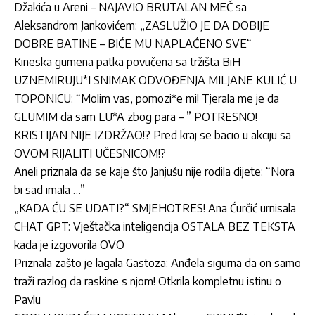
Džakića u Areni – NAJAVIO BRUTALAN MEČ sa
Aleksandrom Jankovićem: „ZASLUŽIO JE DA DOBIJE
DOBRE BATINE – BIĆE MU NAPLAĆENO SVE“
Kineska gumena patka povučena sa tržišta BiH
UZNEMIRUJU*I SNIMAK ODVOĐENJA MILJANE KULIĆ U
TOPONICU: “Molim vas, pomozi*e mi! Tjerala me je da
GLUMIM da sam LU*A zbog para – ” POTRESNO!
KRISTIJAN NIJE IZDRŽAO!? Pred kraj se bacio u akciju sa
OVOM RIJALITI UČESNICOM!?
Aneli priznala da se kaje što Janjušu nije rodila dijete: “Nora
bi sad imala …”
„KADA ĆU SE UDATI?“ SMJEHOTRES! Ana Ćurčić urnisala
CHAT GPT: Vještačka inteligencija OSTALA BEZ TEKSTA
kada je izgovorila OVO
Priznala zašto je lagala Gastoza: Anđela sigurna da on samo
traži razlog da raskine s njom! Otkrila kompletnu istinu o
Pavlu