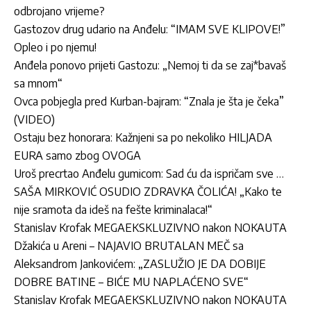
odbrojano vrijeme?
Gastozov drug udario na Anđelu: “IMAM SVE KLIPOVE!”
Opleo i po njemu!
Anđela ponovo prijeti Gastozu: „Nemoj ti da se zaj*bavaš
sa mnom“
Ovca pobjegla pred Kurban-bajram: “Znala je šta je čeka”
(VIDEO)
Ostaju bez honorara: Kažnjeni sa po nekoliko HILJADA
EURA samo zbog OVOGA
Uroš precrtao Anđelu gumicom: Sad ću da ispričam sve …
SAŠA MIRKOVIĆ OSUDIO ZDRAVKA ČOLIĆA! „Kako te
nije sramota da ideš na fešte kriminalaca!“
Stanislav Krofak MEGAEKSKLUZIVNO nakon NOKAUTA
Džakića u Areni – NAJAVIO BRUTALAN MEČ sa
Aleksandrom Jankovićem: „ZASLUŽIO JE DA DOBIJE
DOBRE BATINE – BIĆE MU NAPLAĆENO SVE“
Stanislav Krofak MEGAEKSKLUZIVNO nakon NOKAUTA