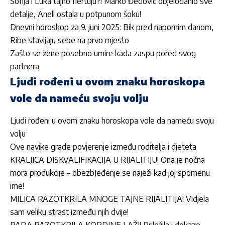
Sofija i Luka tajno flertuju?! Marko Đedović objelodanio sve
detalje, Aneli ostala u potpunom šoku!
Dnevni horoskop za 9. juni 2025: Bik pred napornim danom,
Ribe stavljaju sebe na prvo mjesto
Zašto se žene posebno umire kada zaspu pored svog
partnera
Ljudi rođeni u ovom znaku horoskopa
vole da nameću svoju volju
Ljudi rođeni u ovom znaku horoskopa vole da nameću svoju
volju
Ove navike grade povjerenje između roditelja i djeteta
KRALJICA DISKVALIFIKACIJA U RIJALITIJU! Ona je noćna
mora produkcije – obezbJeđenje se naježi kad joj spomenu
ime!
MILICA RAZOTKRILA MNOGE TAJNE RIJALITIJA! Vidjela
sam veliku strast između njih dvije!