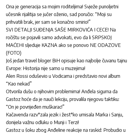
Ona je generacija sa mojim roditeljima! Svježe punoljetni
učesnik rijalitija se jučer oženio, sad poručio: “Moji su
prihvatili brak, jer sam se konačno smirio!”
SVI DETALJI SUĐENJA SAŠE MIRKOVIĆA I CECE! Na
ročištu se pojavili samo advokati, evo da li SRPSKOJ
MAĆEHI sljeduje KAZNA ako se ponovo NE ODAZOVE
(FOTO)
Još jedan travel bloger BiH opisuje kao najbolje čuvanu tajnu
Evrope: Historija nije samo u muzejima!
Alen Rossi oduševio u Vodicama i predstavio novi album
“Kao nekad”
Otvorila dušu o njihovim problemima! Anđela sigurna da
Gastoz hoće da je nauči lekciju, provalila njegovu taktiku:
“On je povrijeđen muškarac!”
Kačavenda razv*zala jezik i žest*ko urnisala Marka i Sanju,
donijela važnu odluku o Munji i Terzi!
Gastoz u šoku zbog Anđeline reakcije na raskid: Probudio u