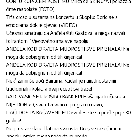
GORI U KUPAĆEM KOSTIMU Milica se SKINU*A i pokazala
čime raspolaže (FOTO)
Tifa grcao u suzama na koncertu u Skoplju: Borio se s
emocijama dok je pjevao (VIDEO)
Učesnici smatraju da Anđela štiti Gastoza, a njega nazvali
folirantom: “Vjerovatno ima sve napolju”
ANĐELA KOD DRVETA MUDROSTI SVE PRIZNALA! Ne
mogu da pobjegnem od tih činjenica!
ANĐELA KOD DRVETA MUDROSTI SVE PRIZNALA! Ne
mogu da pobjegnem od tih činjenica!
Nek’ zamiriše uoči Bajrama: Kadaif je najjednostavniji
tradicionalni kolač, a ovaj recept svi traže!
RADI VASIĆ SE PROŠIRO KANCER! Bivša rijaliti učesnica
NIJE DOBRO, sve otkriveno u programu uživo,
DAČI DOSTA KAČAVENDE! Devedesete su prošle prije 30
godina!
Ne prestaje da je blati na sva usta: Uroš se razočarao u
Anđelu, preko ovoga neće da joj pređe