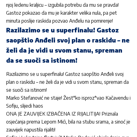
njoj ledenu kraljicu – izgubila potrebu da mu se pravda!
Gastoz pokazao da mu je karakter velika nula, pa pet
minuta poslije raskida pozvao Anđelu na pomirenje!
Razilazimo se u superfinalu! Gastoz
saopštio Anđeli svoj plan o raskidu – ne
želi da je vidi u svom stanu, spreman
da se suoči sa istinom!
Razilazimo se u superfinalu! Gastoz saopštio Anđeli svoj
plan o raskidu – ne želi da je vidi u svom stanu, spreman da
se suoči sa istinom!
Marko Stefanović ne staje! Žest*ko isproz*vao Kačavendu i
Sofiju, slijedi haos
ONA JE ZAUVIJEK IZBAČENA IZ RIJALITIJA! Priznala
osjećanja prema Lepom Mići, bila na stubu srama, a sinoć je
zauvijek napustila rijaliti!