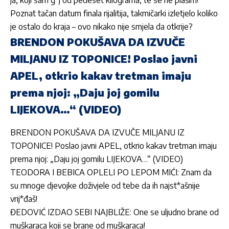
ja, koji sam g*j od pedeset kilograma, te se ne plašim!
Poznat tačan datum finala rijalitija, takmičarki izletjelo koliko
je ostalo do kraja – ovo nikako nije smjela da otkrije?
BRENDON POKUŠAVA DA IZVUČE
MILJANU IZ TOPONICE! Poslao javni
APEL, otkrio kakav tretman imaju
prema njoj: „Daju joj gomilu
LIJEKOVA…“ (VIDEO)
BRENDON POKUŠAVA DA IZVUČE MILJANU IZ
TOPONICE! Poslao javni APEL, otkrio kakav tretman imaju
prema njoj: „Daju joj gomilu LIJEKOVA…“ (VIDEO)
TEODORA I BEBICA OPLELI PO LEPOM MIĆI: Znam da
su mnoge djevojke doživjele od tebe da ih najst*ašnije
vrij*đaš!
ĐEDOVIĆ IZDAO SEBI NAJBLIŽE: One se uljudno brane od
muškaraca koji se brane od muškaraca!