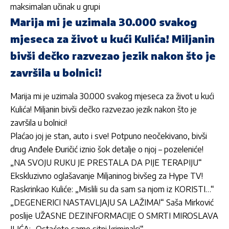
maksimalan učinak u grupi
Marija mi je uzimala 30.000 svakog
mjeseca za život u kući Kulića! Miljanin
bivši dečko razvezao jezik nakon što je
završila u bolnici!
Marija mi je uzimala 30.000 svakog mjeseca za život u kući
Kulića! Miljanin bivši dečko razvezao jezik nakon što je
završila u bolnici!
Plaćao joj je stan, auto i sve! Potpuno neočekivano, bivši
drug Anđele Đuričić iznio šok detalje o njoj – pozeleniće!
„NA SVOJU RUKU JE PRESTALA DA PIJE TERAPIJU“
Ekskluzivno oglašavanje Miljaninog bivšeg za Hype TV!
Raskrinkao Kuliće: „Mislili su da sam sa njom iz KORISTI…“
„DEGENERICI NASTAVLJAJU SA LAŽIMA!“ Saša Mirković
poslije UŽASNE DEZINFORMACIJE O SMRTI MIROSLAVA
ILIĆA: „Ostaćete samo sitni kriminalci“