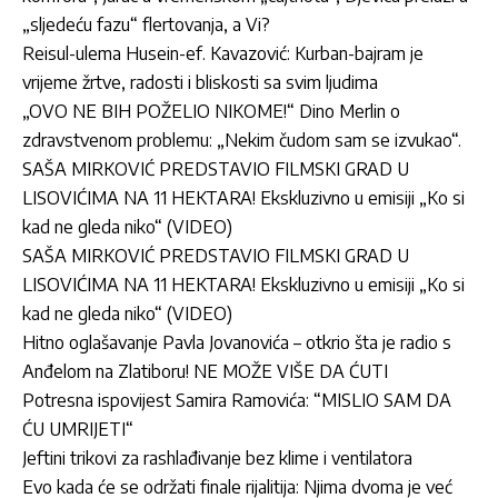
„sljedeću fazu“ flertovanja, a Vi?
Reisul-ulema Husein-ef. Kavazović: Kurban-bajram je
vrijeme žrtve, radosti i bliskosti sa svim ljudima
„OVO NE BIH POŽELIO NIKOME!“ Dino Merlin o
zdravstvenom problemu: „Nekim čudom sam se izvukao“.
SAŠA MIRKOVIĆ PREDSTAVIO FILMSKI GRAD U
LISOVIĆIMA NA 11 HEKTARA! Ekskluzivno u emisiji „Ko si
kad ne gleda niko“ (VIDEO)
SAŠA MIRKOVIĆ PREDSTAVIO FILMSKI GRAD U
LISOVIĆIMA NA 11 HEKTARA! Ekskluzivno u emisiji „Ko si
kad ne gleda niko“ (VIDEO)
Hitno oglašavanje Pavla Jovanovića – otkrio šta je radio s
Anđelom na Zlatiboru! NE MOŽE VIŠE DA ĆUTI
Potresna ispovijest Samira Ramovića: “MISLIO SAM DA
ĆU UMRIJETI“
Jeftini trikovi za rashlađivanje bez klime i ventilatora
Evo kada će se održati finale rijalitija: Njima dvoma je već