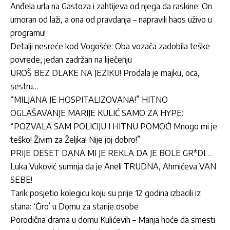
Anđela urla na Gastoza i zahtijeva od njega da raskine: On
umoran od laži, a ona od pravdanja – napravili haos uživo u
programu!
Detalji nesreće kod Vogošće: Oba vozača zadobila teške
povrede, jedan zadržan na liječenju
UROŠ BEZ DLAKE NA JEZIKU! Prodala je majku, oca,
sestru…
“MILJANA JE HOSPITALIZOVANA!” HITNO
OGLAŠAVANJE MARIJE KULIĆ SAMO ZA HYPE:
“POZVALA SAM POLICIJU I HITNU POMOĆ! Mnogo mi je
teško! Živim za Željka! Nije joj dobro!”
PRIJE DESET DANA MI JE REKLA DA JE BOLE GR*DI…
Luka Vuković sumnja da je Aneli TRUDNA, Ahmićeva VAN
SEBE!
Tarik posjetio kolegicu koju su prije 12 godina izbacili iz
stana: ‘Ćiro’ u Domu za starije osobe
Porodična drama u domu Kulićevih – Marija hoće da smesti