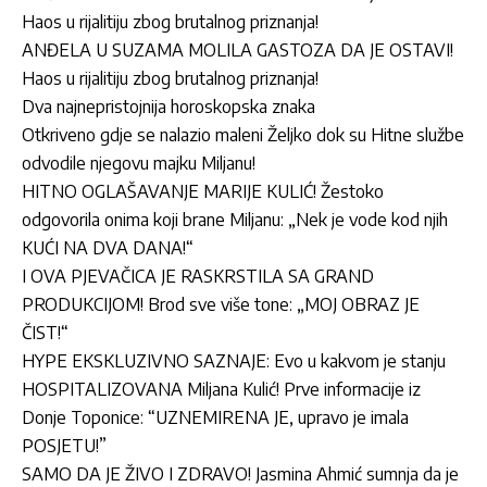
Haos u rijalitiju zbog brutalnog priznanja!
ANĐELA U SUZAMA MOLILA GASTOZA DA JE OSTAVI!
Haos u rijalitiju zbog brutalnog priznanja!
Dva najnepristojnija horoskopska znaka
Otkriveno gdje se nalazio maleni Željko dok su Hitne službe
odvodile njegovu majku Miljanu!
HITNO OGLAŠAVANJE MARIJE KULIĆ! Žestoko
odgovorila onima koji brane Miljanu: „Nek je vode kod njih
KUĆI NA DVA DANA!“
I OVA PJEVAČICA JE RASKRSTILA SA GRAND
PRODUKCIJOM! Brod sve više tone: „MOJ OBRAZ JE
ČIST!“
HYPE EKSKLUZIVNO SAZNAJE: Evo u kakvom je stanju
HOSPITALIZOVANA Miljana Kulić! Prve informacije iz
Donje Toponice: “UZNEMIRENA JE, upravo je imala
POSJETU!”
SAMO DA JE ŽIVO I ZDRAVO! Jasmina Ahmić sumnja da je