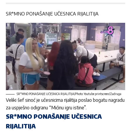
SR*MNO PONAŠANJE UČESNICA RIJALITIJA
SR*MNO PONAŠANJE UČESNICA RIJALITIJA/Photo: Youtube printscreen/Zadruga
Veliki šef sinoć je učesnicima
rijalitija
poslao bogatu nagradu
za uspješno odigranu “Mićinu igru istine”.
SR*MNO PONAŠANJE UČESNICA
RIJALITIJA