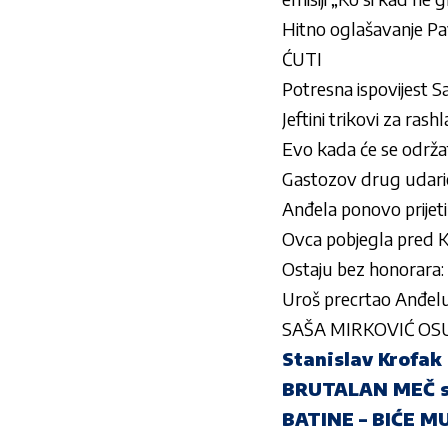
Hitno oglašavanje Pa
ĆUTI
Potresna ispovijest
Jeftini trikovi za rash
Evo kada će se održati
Gastozov drug udari
Anđela ponovo prijet
Ovca pobjegla pred K
Ostaju bez honorara
Uroš precrtao Anđelu
SAŠA MIRKOVIĆ OSUDI
Stanislav Krofa
BRUTALAN MEČ sa
BATINE – BIĆE 