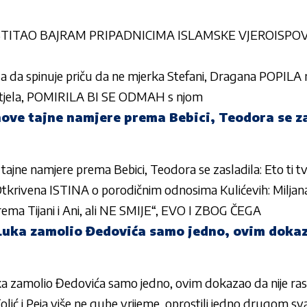
TITAO BAJRAM PRIPADNICIMA ISLAMSKE VJEROISPOVIJ
 da spinuje priču da ne mjerka Stefani, Dragana POPILA 
 htjela, POMIRILA BI SE ODMAH s njom
ove tajne namjere prema Bebici, Teodora se zas
ajne namjere prema Bebici, Teodora se zasladila: Eto ti t
rivena ISTINA o porodičnim odnosima Kulićevih: Miljana 
 prema Tijani i Ani, ali NE SMIJE“, EVO I ZBOG ČEGA
 Luka zamolio Đedovića samo jedno, ovim dokaz
a zamolio Đedovića samo jedno, ovim dokazao da nije rask
olić i Peja više ne gube vrijeme, oprostili jedno drugom sv