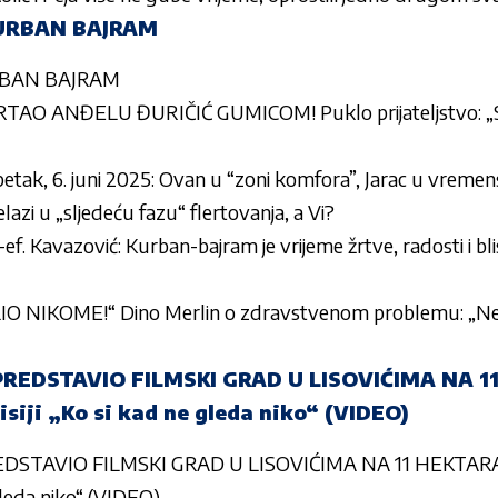
URBAN BAJRAM
RBAN BAJRAM
AO ANĐELU ĐURIČIĆ GUMICOM! Puklo prijateljstvo: „Sa
etak, 6. juni 2025: Ovan u “zoni komfora”, Jarac u vrem
elazi u „sljedeću fazu“ flertovanja, a Vi?
f. Kavazović: Kurban-bajram je vrijeme žrtve, radosti i bli
O NIKOME!“ Dino Merlin o zdravstvenom problemu: „N
REDSTAVIO FILMSKI GRAD U LISOVIĆIMA NA 1
siji „Ko si kad ne gleda niko“ (VIDEO)
DSTAVIO FILMSKI GRAD U LISOVIĆIMA NA 11 HEKTARA!
 gleda niko“ (VIDEO)