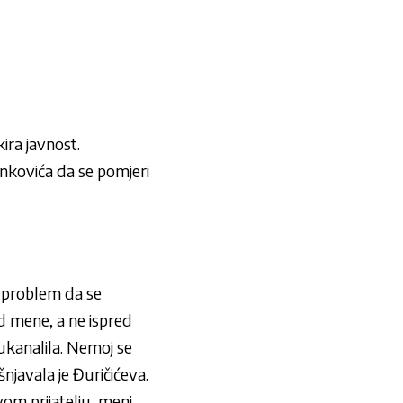
ira javnost.
nkovića
da se pomjeri
je problem da se
d mene, a ne ispred
 ukanalila. Nemoj se
šnjavala je
Đuričićeva
.
vom prijatelju, meni