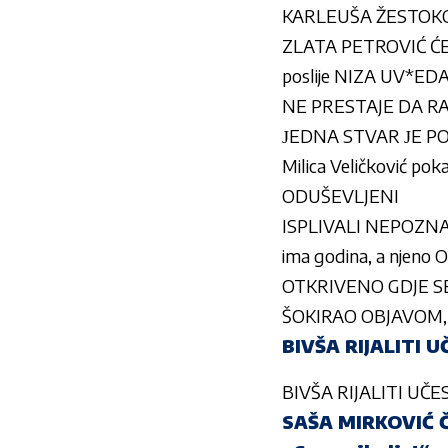
KARLEUŠA ŽESTOKO ODB
ZLATA PETROVIĆ ĆE
poslije NIZA UV*EDA
NE PRESTAJE DA RAZM
ЈEDNA STVAR ЈE P
Milica Veličković po
ODUŠEVLJENI
ISPLIVALI NEPOZNATI
ima godina, a njen
OTKRIVENO GDJE SE 
ŠOKIRAO OBJAVOM, u
BIVŠA RIJALITI 
BIVŠA RIJALITI UČ
SAŠA MIRKOVIĆ 