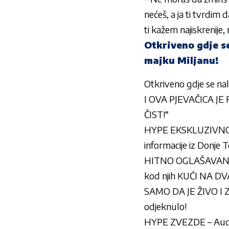
nećeš, a ja ti tvrdim 
ti kažem najiskrenije,
Otkriveno gdje s
majku Miljanu!
Otkriveno gdje se na
I OVA PJEVAČICA JE
ČIST!“
HYPE EKSKLUZIVNO S
informacije iz Donje
HITNO OGLAŠAVANJE M
kod njih KUĆI NA D
SAMO DA JE ŽIVO I Z
odjeknulo!
HYPE ZVEZDE – Audic