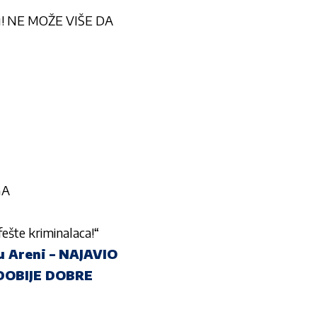
oru! NE MOŽE VIŠE DA
GA
šte kriminalaca!“
 Areni – NAJAVIO
DOBIJE DOBRE