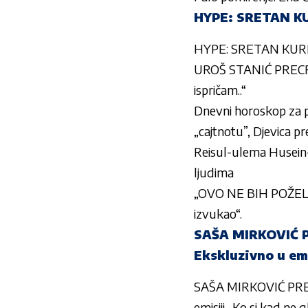
HYPE: SRETAN K
HYPE: SRETAN KU
UROŠ STANIĆ PRECRT
ispričam..“
Dnevni horoskop za p
„cajtnotu”, Djevica pr
Reisul-ulema Husein-e
ljudima
„OVO NE BIH POŽELI
izvukao“.
SAŠA MIRKOVIĆ P
Ekskluzivno u emi
SAŠA MIRKOVIĆ PRE
emisiji „Ko si kad ne