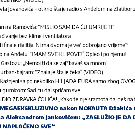
vla Jovanovića – otkrio šta je radio s Anđelom na Zlatib
 Samira Ramovića: “MISLIO SAM DA ĆU UMRIJETI“
lađivanje bez klime i ventilatora
 finale rijalitija: Njima dvoma je već odbrojano vrijeme?
o na Anđelu: “IMAM SVE KLIPOVE!” Opleo i po njemu!
i Gastozu: „Nemoj ti da se zaj*bavaš sa mnom“
urban-bajram: “Znala je šta je čeka” (VIDEO)
: Kažnjeni sa po nekoliko HILJADA EURA samo zbog OVO
 gumicom: Sad ću da ispričam sve …
O ZDRAVKA ČOLIĆA! „Kako te nije sramota da ideš na fe
k MEGAEKSKLUZIVNO nakon NOKAUTA Džakića u
 Aleksandrom Jankovićem: „ZASLUŽIO JE DA 
MU NAPLAĆENO SVE“