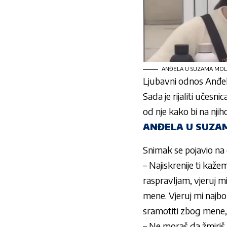
ANĐELA U SUZAMA MOLILA
Ljubavni odnos
Anđel
Sada je rijaliti učesn
od nje kako bi na njih
ANĐELA U SUZAM
Snimak se pojavio na
– Najiskrenije ti kaže
raspravljam, vjeruj m
mene. Vjeruj mi najbo
sramotiti zbog mene, 
– Ne moraš da žmiriš 