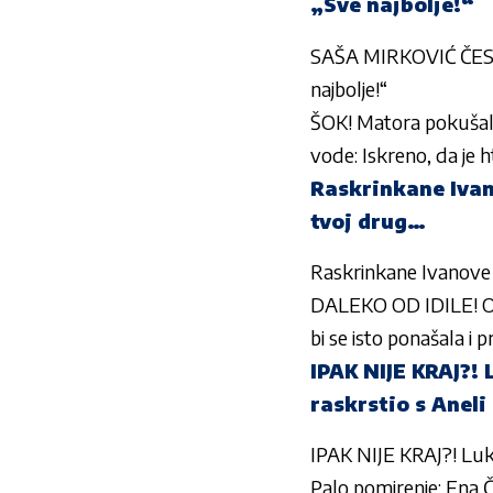
„Sve najbolje!“
SAŠA MIRKOVIĆ ČES
najbolje!“
ŠOK! Matora pokušala
vode: Iskreno, da je
Raskrinkane Ivan
tvoj drug…
Raskrinkane Ivanove t
DALEKO OD IDILE! Otk
bi se isto ponašala i
IPAK NIJE KRAJ?!
raskrstio s Aneli
IPAK NIJE KRAJ?! Luk
Palo pomirenje: Ena Č