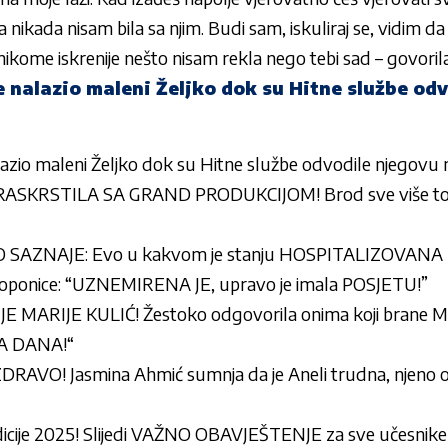
da nikada nisam bila sa njim. Budi sam, iskuliraj se, vidim d
 nikome iskrenije nešto nisam rekla nego tebi sad – govoril
e nalazio maleni Željko dok su Hitne službe od
lazio maleni Željko dok su Hitne službe odvodile njegovu 
 RASKRSTILA SA GRAND PRODUKCIJOM! Brod sve više to
AZNAJE: Evo u kakvom je stanju HOSPITALIZOVANA Mil
 Toponice: “UZNEMIRENA JE, upravo je imala POSJETU!”
ARIJE KULIĆ! Žestoko odgovorila onima koji brane Mil
VA DANA!“
DRAVO! Jasmina Ahmić sumnja da je Aneli trudna, njeno 
ije 2025! Slijedi VAŽNO OBAVJEŠTENJE za sve učesnike