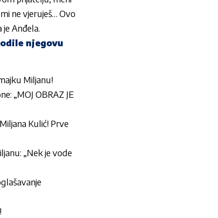
a mi ne vjeruješ… Ovo
a je
Anđela
.
vodile njegovu
majku Miljanu!
ne: „MOJ OBRAZ JE
jana Kulić! Prve
janu: „Nek je vode
oglašavanje
!