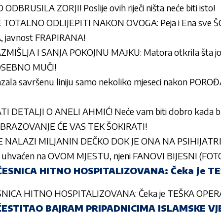
RUSILA ZORJI! Poslije ovih riječi ništa neće biti isto!
 TOTALNO ODLIJEPITI NAKON OVOGA: Peja i Ena sve Š
, javnost FRAPIRANA!
IŠLJA I SANJA POKOJNU MAЈKU: Matora otkrila šta joj
OSEBNO MUČI!
kazala savršenu liniju samo nekoliko mjeseci nakon POROĐA
 DETALJI O ANELI AHMIĆ! Neće vam biti dobro kada bud
o OBRAZOVANJE ĆE VAS TEK ŠOKIRATI!
NALAZI MILJANIN DEČKO DOK JE ONA NA PSIHIJATRIJI:
hvaćen na OVOM MJESTU, njeni FANOVI BIJESNI (FOT
UČESNICA HITNO HOSPITALIZOVANA: Čeka je TE
ESNICA HITNO HOSPITALIZOVANA: Čeka je TEŠKA OPERA
ČESTITAO BAJRAM PRIPADNICIMA ISLAMSKE VJE