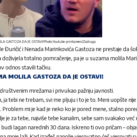
 GASTOZA DA JE OSTAVI!Photo:Youtube printscreen/Zadruga
e Đuričić
i
Nenada Marinkovića Gastoza
ne prestaje da šok
ica doživjela totalno pomračenje, pa je u suzama molila
Mari
ov odnos stavili tačku.
A MOLILA GASTOZA DA JE OSTAVI!
 društvenim mrežama i privukao pažnju javnosti.
m, ja tebi ne trebam, svi me pljuju i to je to. Meni uopšte ni
i. Problem mi je kad je neko ko je pored mene, stalno pore
lje je za tebe, najviše tebe kanalim, sebe sam svakako već
budi lagan narednih 30 dana. Iskreno ti ovo pričam – obja
na moje laži. Kad izađeš napolje vjerovatno ćeš vjerovati s