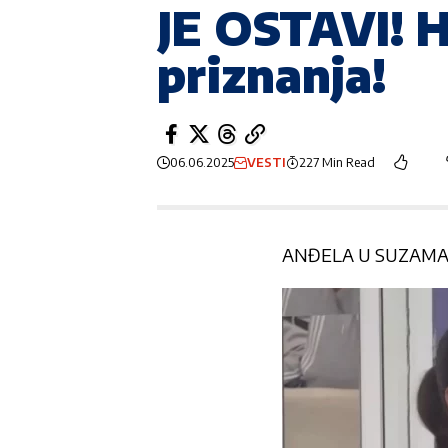
JE OSTAVI! H
priznanja!
06.06.2025
VESTI
227 Min Read
ANĐELA U SUZAMA 