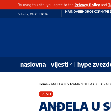
By using this site, you agree to the
Privacy Policy
and
T
NAJNOVIJE
HOROSKOP
HYPE 
Subota, 08.08.2026
naslovna
vijesti
hype zvezd
Home
»
ANĐELA U SUZAMA MOLILA GASTOZA DA JE O
VESTI
ANĐELA U 