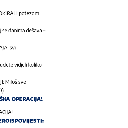
OKIRALI potezom
 se danima dešava –
JA, svi
ete vidjeli koliko
 Miloš sve
O)
ŠKA OPERACIJA!
CIJA!
ROISPOVIJESTI: