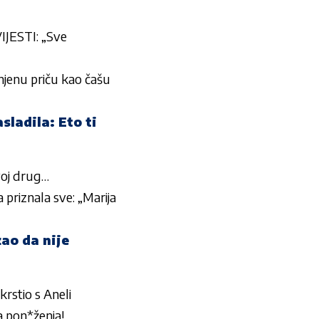
ESTI: „Sve
njenu priču kao čašu
ladila: Eto ti
voj drug…
priznala sve: „Marija
ao da nije
rstio s Aneli
a pon*ženja!