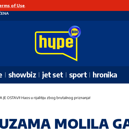
erms of Use
.
ŽENA
e
showbiz
jet set
sport
hronika
STAVI! Haos u rijalitiju zbog brutalnog priznanja!
SUZAMA MOLILA G