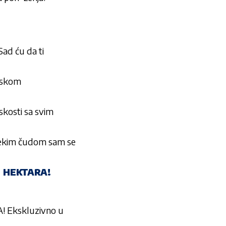
d ću da ti
enskom
skosti sa svim
ekim čudom sam se
1 HEKTARA!
 Ekskluzivno u