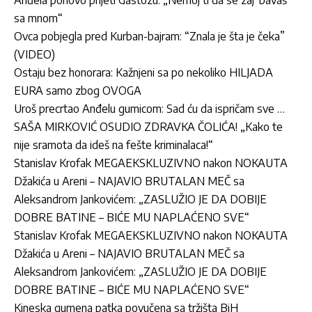
sa mnom“
Ovca pobjegla pred Kurban-bajram: “Znala je šta je čeka”
(VIDEO)
Ostaju bez honorara: Kažnjeni sa po nekoliko HILJADA
EURA samo zbog OVOGA
Uroš precrtao Anđelu gumicom: Sad ću da ispričam sve …
SAŠA MIRKOVIĆ OSUDIO ZDRAVKA ČOLIĆA! „Kako te
nije sramota da ideš na fešte kriminalaca!“
Stanislav Krofak MEGAEKSKLUZIVNO nakon NOKAUTA
Džakića u Areni – NAJAVIO BRUTALAN MEČ sa
Aleksandrom Jankovićem: „ZASLUŽIO JE DA DOBIJE
DOBRE BATINE – BIĆE MU NAPLAĆENO SVE“
Stanislav Krofak MEGAEKSKLUZIVNO nakon NOKAUTA
Džakića u Areni – NAJAVIO BRUTALAN MEČ sa
Aleksandrom Jankovićem: „ZASLUŽIO JE DA DOBIJE
DOBRE BATINE – BIĆE MU NAPLAĆENO SVE“
Kineska gumena patka povučena sa tržišta BiH