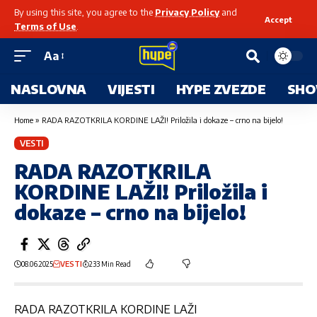
By using this site, you agree to the
Privacy Policy
and
Accept
Terms of Use
.
Aa
NASLOVNA
VIJESTI
HYPE ZVEZDE
SHO
Home
»
RADA RAZOTKRILA KORDINE LAŽI! Priložila i dokaze – crno na bijelo!
VESTI
RADA RAZOTKRILA
KORDINE LAŽI! Priložila i
dokaze – crno na bijelo!
08.06.2025
VESTI
233 Min Read
RADA RAZOTKRILA KORDINE LAŽI