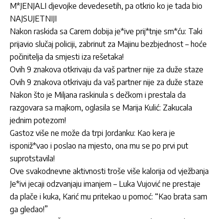
M*JENJALI djevojke devedesetih, pa otkrio ko je tada bio
NAJSUJETNIJI
Nakon raskida sa Carem dobija je*ive prij*tnje sm*ću: Taki
prijavio slučaj policiji, zabrinut za Majinu bezbjednost – hoće
počinitelja da smjesti iza rešetaka!
Ovih 9 znakova otkrivaju da vaš partner nije za duže staze
Ovih 9 znakova otkrivaju da vaš partner nije za duže staze
Nakon što je Miljana raskinula s dečkom i prestala da
razgovara sa majkom, oglasila se Marija Kulić: Zakucala
jednim potezom!
Gastoz više ne može da trpi Jordanku: Kao kera je
isponiž*vao i poslao na mjesto, ona mu se po prvi put
suprotstavila!
Ove svakodnevne aktivnosti troše više kalorija od vježbanja
Je*ivi jecaji odzvanjaju imanjem – Luka Vujović ne prestaje
da plače i kuka, Karić mu pritekao u pomoć: “Kao brata sam
ga gledao!”