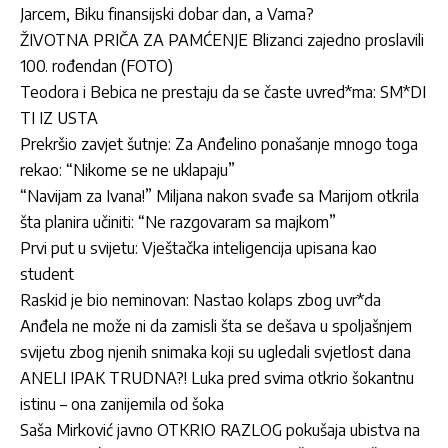
Jarcem, Biku finansijski dobar dan, a Vama?
ŽIVOTNA PRIČA ZA PAMĆENJE Blizanci zajedno proslavili
100. rođendan (FOTO)
Teodora i Bebica ne prestaju da se časte uvred*ma: SM*DI
TI IZ USTA
Prekršio zavjet šutnje: Za Anđelino ponašanje mnogo toga
rekao: “Nikome se ne uklapaju”
“Navijam za Ivana!” Miljana nakon svađe sa Marijom otkrila
šta planira učiniti: “Ne razgovaram sa majkom”
Prvi put u svijetu: Vještačka inteligencija upisana kao
student
Raskid je bio neminovan: Nastao kolaps zbog uvr*da
Anđela ne može ni da zamisli šta se dešava u spoljašnjem
svijetu zbog njenih snimaka koji su ugledali svjetlost dana
ANELI IPAK TRUDNA?! Luka pred svima otkrio šokantnu
istinu – ona zanijemila od šoka
Saša Mirković javno OTKRIO RAZLOG pokušaja ubistva na