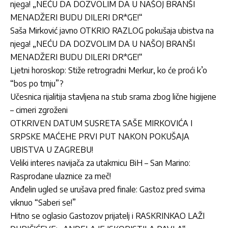
njega! „NEĆU DA DOZVOLIM DA U NAŠOJ BRANŠI
MENADŽERI BUDU DILERI DR*GE!“
Saša Mirković javno OTKRIO RAZLOG pokušaja ubistva na
njega! „NEĆU DA DOZVOLIM DA U NAŠOJ BRANŠI
MENADŽERI BUDU DILERI DR*GE!“
Ljetni horoskop: Stiže retrogradni Merkur, ko će proći k’o
“bos po trnju”?
Učesnica rijalitija stavljena na stub srama zbog lične higijene
– cimeri zgroženi
OTKRIVEN DATUM SUSRETA SAŠE MIRKOVIĆA I
SRPSKE MAĆEHE PRVI PUT NAKON POKUŠAJA
UBISTVA U ZAGREBU!
Veliki interes navijača za utakmicu BiH – San Marino:
Rasprodane ulaznice za meč!
Anđelin ugled se urušava pred finale: Gastoz pred svima
viknuo “Saberi se!”
Hitno se oglasio Gastozov prijatelj i RASKRINKAO LAŽI