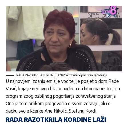
RADA RAZOTKRILA KORDINE LAŽI/Photo:Youtube printscreen/Zadruga
U najnovijem izdanju emisije voditelj je posjetio dom
Rade
Vasić,
koja je nedavno bila prinuđena da hitno napusti rijaliti
program zbog ozbiljnog pogoršanja zdravstvenog stanja.
Ona je tom prilikom progovorila o svom zdravlju, ali i o
dečku svoje kćerke
Ane Nikolić,
Stefanu Kordi.
RADA RAZOTKRILA KORDINE LAŽI