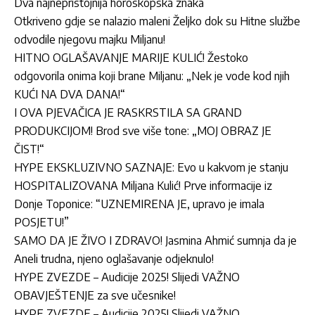
Dva najnepristojnija horoskopska znaka
Otkriveno gdje se nalazio maleni Željko dok su Hitne službe
odvodile njegovu majku Miljanu!
HITNO OGLAŠAVANJE MARIJE KULIĆ! Žestoko
odgovorila onima koji brane Miljanu: „Nek je vode kod njih
KUĆI NA DVA DANA!“
I OVA PJEVAČICA JE RASKRSTILA SA GRAND
PRODUKCIJOM! Brod sve više tone: „MOJ OBRAZ JE
ČIST!“
HYPE EKSKLUZIVNO SAZNAJE: Evo u kakvom je stanju
HOSPITALIZOVANA Miljana Kulić! Prve informacije iz
Donje Toponice: “UZNEMIRENA JE, upravo je imala
POSJETU!”
SAMO DA JE ŽIVO I ZDRAVO! Jasmina Ahmić sumnja da je
Aneli trudna, njeno oglašavanje odjeknulo!
HYPE ZVEZDE – Audicije 2025! Slijedi VAŽNO
OBAVJEŠTENJE za sve učesnike!
HYPE ZVEZDE – Audicije 2025! Slijedi VAŽNO