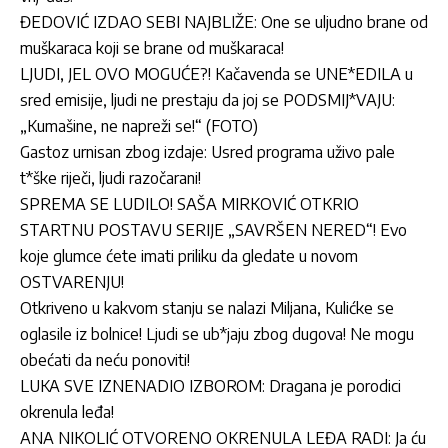
ĐEDOVIĆ IZDAO SEBI NAJBLIŽE: One se uljudno brane od
muškaraca koji se brane od muškaraca!
LJUDI, JEL OVO MOGUĆE?! Kačavenda se UNE*EDILA u
sred emisije, ljudi ne prestaju da joj se PODSMIJ*VAJU:
„Kumašine, ne napreži se!“ (FOTO)
Gastoz urnisan zbog izdaje: Usred programa uživo pale
t*ške riječi, ljudi razočarani!
SPREMA SE LUDILO! SAŠA MIRKOVIĆ OTKRIO
STARTNU POSTAVU SERIJE „SAVRŠEN NERED“! Evo
koje glumce ćete imati priliku da gledate u novom
OSTVARENJU!
Otkriveno u kakvom stanju se nalazi Miljana, Kulićke se
oglasile iz bolnice! Ljudi se ub*jaju zbog dugova! Ne mogu
obećati da neću ponoviti!
LUKA SVE IZNENADIO IZBOROM: Dragana je porodici
okrenula leđa!
ANA NIKOLIĆ OTVORENO OKRENULA LEĐA RADI: Ja ću