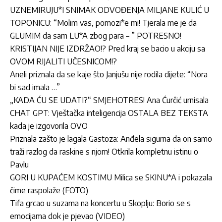
UZNEMIRUJU*I SNIMAK ODVOĐENJA MILJANE KULIĆ U
TOPONICU: “Molim vas, pomozi*e mi! Tjerala me je da
GLUMIM da sam LU*A zbog para – ” POTRESNO!
KRISTIJAN NIJE IZDRŽAO!? Pred kraj se bacio u akciju sa
OVOM RIJALITI UČESNICOM!?
Aneli priznala da se kaje što Janjušu nije rodila dijete: “Nora
bi sad imala …”
„KADA ĆU SE UDATI?“ SMJEHOTRES! Ana Ćurčić urnisala
CHAT GPT: Vještačka inteligencija OSTALA BEZ TEKSTA
kada je izgovorila OVO
Priznala zašto je lagala Gastoza: Anđela sigurna da on samo
traži razlog da raskine s njom! Otkrila kompletnu istinu o
Pavlu
GORI U KUPAĆEM KOSTIMU Milica se SKINU*A i pokazala
čime raspolaže (FOTO)
Tifa grcao u suzama na koncertu u Skoplju: Borio se s
emocijama dok je pjevao (VIDEO)