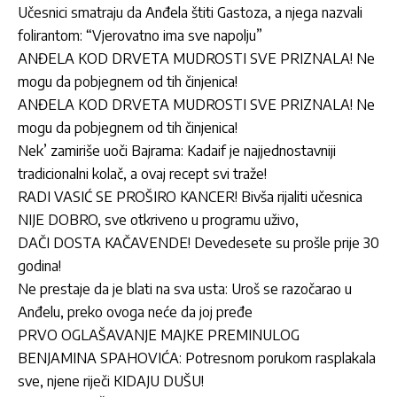
Učesnici smatraju da Anđela štiti Gastoza, a njega nazvali
folirantom: “Vjerovatno ima sve napolju”
ANĐELA KOD DRVETA MUDROSTI SVE PRIZNALA! Ne
mogu da pobjegnem od tih činjenica!
ANĐELA KOD DRVETA MUDROSTI SVE PRIZNALA! Ne
mogu da pobjegnem od tih činjenica!
Nek’ zamiriše uoči Bajrama: Kadaif je najjednostavniji
tradicionalni kolač, a ovaj recept svi traže!
RADI VASIĆ SE PROŠIRO KANCER! Bivša rijaliti učesnica
NIJE DOBRO, sve otkriveno u programu uživo,
DAČI DOSTA KAČAVENDE! Devedesete su prošle prije 30
godina!
Ne prestaje da je blati na sva usta: Uroš se razočarao u
Anđelu, preko ovoga neće da joj pređe
PRVO OGLAŠAVANJE MAJKE PREMINULOG
BENJAMINA SPAHOVIĆA: Potresnom porukom rasplakala
sve, njene riječi KIDAJU DUŠU!