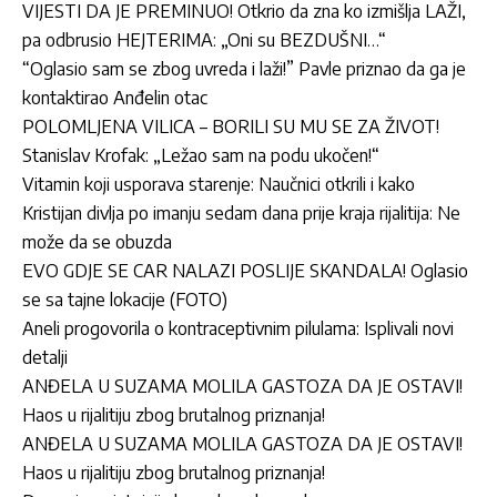
VIJESTI DA JE PREMINUO! Otkrio da zna ko izmišlja LAŽI,
pa odbrusio HEJTERIMA: „Oni su BEZDUŠNI…“
“Oglasio sam se zbog uvreda i laži!” Pavle priznao da ga je
kontaktirao Anđelin otac
POLOMLJENA VILICA – BORILI SU MU SE ZA ŽIVOT!
Stanislav Krofak: „Ležao sam na podu ukočen!“
Vitamin koji usporava starenje: Naučnici otkrili i kako
Kristijan divlja po imanju sedam dana prije kraja rijalitija: Ne
može da se obuzda
EVO GDJE SE CAR NALAZI POSLIJE SKANDALA! Oglasio
se sa tajne lokacije (FOTO)
Aneli progovorila o kontraceptivnim pilulama: Isplivali novi
detalji
ANĐELA U SUZAMA MOLILA GASTOZA DA JE OSTAVI!
Haos u rijalitiju zbog brutalnog priznanja!
ANĐELA U SUZAMA MOLILA GASTOZA DA JE OSTAVI!
Haos u rijalitiju zbog brutalnog priznanja!