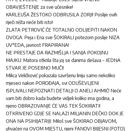
OBAVJEŠTENJE za sve učesnike!
KARLEUŠA ŽESTOKO ODBRUSILA ZORJI! Poslije ovih
riječi ništa neće biti isto!
ZLATA PETROVIĆ ĆE TOTALNO ODLIJEPITI NAKON
OVOGA: Peja i Ena sve ŠOKIRALI potezom poslije NIZA
UV*EDA, javnost FRAPIRANA!
NE PRESTAJE DA RAZMIŠLJA I SANJA POKOJNU
MAЈKU: Matora otkrila šta joj se danima dešava – ЈEDNA
STVAR ЈE POSEBNO MUČI!
Milica Veličković pokazala savršenu liniju samo nekoliko
mjeseci nakon POROĐAJA, svi ODUŠEVLJENI
ISPLIVALI NEPOZNATI DETALJI O ANELI AHMIĆ! Neće
vam biti dobro kada budete vidjeli koliko ima godina, a
njeno OBRAZOVANJE ĆE VAS TEK ŠOKIRATI!
OTKRIVENO GDJE SE NALAZI MILJANIN DEČKO DOK JE
ONA NA PSIHIJATRIJI: Miloš sve ŠOKIRAO OBJAVOM,
uhvaćen na OVOM MJESTU, njeni FANOVI BIJESNI (FOTO)