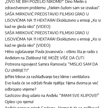
„OVO NE BIH POŽELIO NIKOME!“ Dino Merlin o
zdravstvenom problemu: „Nekim čudom sam se izvukao“.
SAŠA MIRKOVIĆ PREDSTAVIO FILMSKI GRAD U
LISOVIĆIMA NA 11 HEKTARA! Ekskluzivno u emisiji „Ko si
kad ne gleda niko“ (VIDEO)
SAŠA MIRKOVIĆ PREDSTAVIO FILMSKI GRAD U
LISOVIĆIMA NA 11 HEKTARA! Ekskluzivno u emisiji „Ko si
kad ne gleda niko“ (VIDEO)
Hitno oglašavanje Pavla Jovanovića – otkrio šta je radio s
Anđelom na Zlatiboru! NE MOŽE VIŠE DA ĆUTI
Potresna ispovijest Samira Ramovića: “MISLIO SAM DA
ĆU UMRIJETI“
Jeftini trikovi za rashlađivanje bez klime i ventilatora
Evo kada će se održati finale rijalitija: Njima dvoma je već
odbrojano vrijeme?
Gastozov drug udario na Anđelu: “IMAM SVE KLIPOVE!”
Opleo i po njemu!
Anđela ponovo prijeti Gastozu: „Nemoj ti da se zaj*bavaš