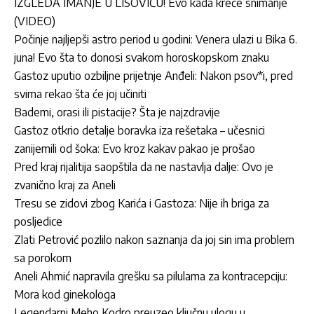
IZGLEDA IMANJE U LISOVIĆU! Evo kada kreće snimanje
(VIDEO)
Počinje najljepši astro period u godini: Venera ulazi u Bika 6.
juna! Evo šta to donosi svakom horoskopskom znaku
Gastoz uputio ozbiljne prijetnje Anđeli: Nakon psov*i, pred
svima rekao šta će joj učiniti
Bademi, orasi ili pistacije? Šta je najzdravije
Gastoz otkrio detalje boravka iza rešetaka – učesnici
zanijemili od šoka: Evo kroz kakav pakao je prošao
Pred kraj rijalitija saopštila da ne nastavlja dalje: Ovo je
zvanično kraj za Aneli
Tresu se zidovi zbog Karića i Gastoza: Nije ih briga za
posljedice
Zlati Petrović pozlilo nakon saznanja da joj sin ima problem
sa porokom
Aneli Ahmić napravila grešku sa pilulama za kontracepciju:
Mora kod ginekologa
Legendarni Meho Kodro preuzeo ključnu ulogu u