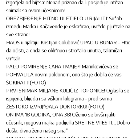
izgo*jela od bij*sa: Nenad priznao da li posjeduje inti*an
snimak sa ovom učesnicom!
OBEZBJEĐENJE HITNO ULETJELO U RIJALITI: Su*ob
između Marka i Kačavende je eska*irao, uvr*de plju*tale na
sve strane!
HAOS u rijalitiju: Kristijan Golubović UPAO U BUNAR – Htio
da očisti, a onda se okli*nuo i stro*alio unutra, takmičari
vri*tali!
PALO POMIRENJE CARA I MAJE?! Marinkovićeva se
POHVALILA novim poklonom, ono što je dobila će vas
ŠOKIRATI! (FOTO)
PRVI SNIMAK MILJANE KULIĆ IZ TOPONICE! Oglasila se
ispijena, blijeda i sa viškom kilograma – pred svima
ŽESTOKO IZVRIJ*ĐALA DOKTORKU! (FOTO)
ON IMA 18 GODINA, ONA 38! Oženio se bivši rijaliti
učesnik, njegova majka podijelila SRETNE VIJESTI: „Dobro
došla, divna ženo našeg sina“