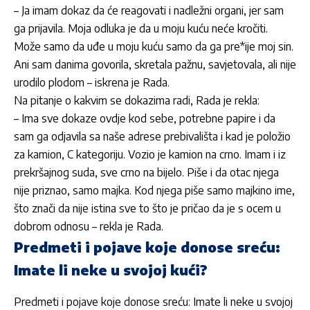
– Ja imam dokaz da će reagovati i nadležni organi, jer sam
ga prijavila. Moja odluka je da u moju kuću neće kročiti.
Može samo da uđe u moju kuću samo da ga pre*ije moj sin.
Ani
sam danima govorila, skretala pažnu, savjetovala, ali nije
urodilo plodom – iskrena je
Rada
.
Na pitanje o kakvim se dokazima radi,
Rada
je rekla:
– Ima sve dokaze ovdje kod sebe, potrebne papire i da
sam ga odjavila sa naše adrese prebivališta i kad je položio
za kamion, C kategoriju. Vozio je kamion na crno. Imam i iz
prekršajnog suda, sve crno na bijelo. Piše i da otac njega
nije priznao, samo majka. Kod njega piše samo majkino ime,
što znači da nije istina sve to što je pričao da je s ocem u
dobrom odnosu – rekla je
Rada
.
Predmeti i pojave koje donose sreću:
Imate li neke u svojoj kući?
Predmeti i pojave koje donose sreću: Imate li neke u svojoj