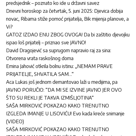
predsjednik – poznato ko ide u državni savez
Dnevni horoskop za četvrtak, 5. juni 2025: Djevica dobija
novac, Ribama stiže pomoć prijatelja, Bik mijenja planove, a
Vi?
GATOZ IZDAO ENU ZBOG OVOGA! Da bi zaštitio djevojku
ispao loš prijatelj – priznao sve JAVNO!
David Dragojević sa suprugom napravio raj za sina:
Otvorena vrata raskošnog doma
Emina Jahović otkrila bolnu istinu: „NEMAM PRAVE
PRIJATELJE, SHVATILA SAM…“
Aca Lukas još jednom demantovao laži u medijima, pa
JAVNO PORUČIO: “DA MI SE IZVINE JAVNO JER OVO
ŠTO SU REKLI JE TAKVA IZMIŠLJOTINA“
SAŠA MIRKOVIĆ POKAZAO KAKO TRENUTNO
IZGLEDA IMANJE U LISOVIĆU! Evo kada kreće snimanje
(VIDEO)
SAŠA MIRKOVIĆ POKAZAO KAKO TRENUTNO