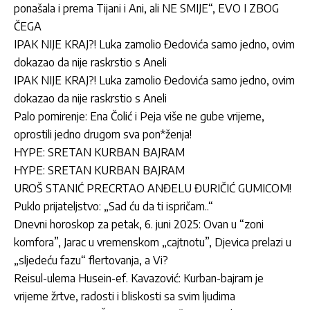
ponašala i prema Tijani i Ani, ali NE SMIJE“, EVO I ZBOG
ČEGA
IPAK NIJE KRAJ?! Luka zamolio Đedovića samo jedno, ovim
dokazao da nije raskrstio s Aneli
IPAK NIJE KRAJ?! Luka zamolio Đedovića samo jedno, ovim
dokazao da nije raskrstio s Aneli
Palo pomirenje: Ena Čolić i Peja više ne gube vrijeme,
oprostili jedno drugom sva pon*ženja!
HYPE: SRETAN KURBAN BAJRAM
HYPE: SRETAN KURBAN BAJRAM
UROŠ STANIĆ PRECRTAO ANĐELU ĐURIČIĆ GUMICOM!
Puklo prijateljstvo: „Sad ću da ti ispričam..“
Dnevni horoskop za petak, 6. juni 2025: Ovan u “zoni
komfora”, Jarac u vremenskom „cajtnotu”, Djevica prelazi u
„sljedeću fazu“ flertovanja, a Vi?
Reisul-ulema Husein-ef. Kavazović: Kurban-bajram je
vrijeme žrtve, radosti i bliskosti sa svim ljudima