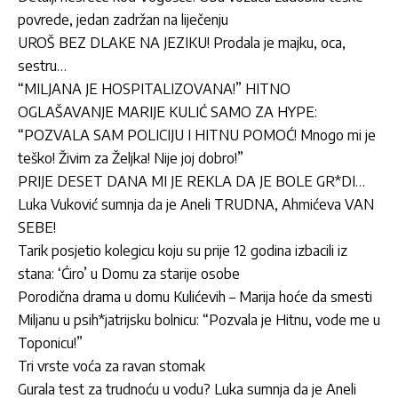
povrede, jedan zadržan na liječenju
UROŠ BEZ DLAKE NA JEZIKU! Prodala je majku, oca,
sestru…
“MILJANA JE HOSPITALIZOVANA!” HITNO
OGLAŠAVANJE MARIJE KULIĆ SAMO ZA HYPE:
“POZVALA SAM POLICIJU I HITNU POMOĆ! Mnogo mi je
teško! Živim za Željka! Nije joj dobro!”
PRIJE DESET DANA MI JE REKLA DA JE BOLE GR*DI…
Luka Vuković sumnja da je Aneli TRUDNA, Ahmićeva VAN
SEBE!
Tarik posjetio kolegicu koju su prije 12 godina izbacili iz
stana: ‘Ćiro’ u Domu za starije osobe
Porodična drama u domu Kulićevih – Marija hoće da smesti
Miljanu u psih*jatrijsku bolnicu: “Pozvala je Hitnu, vode me u
Toponicu!”
Tri vrste voća za ravan stomak
Gurala test za trudnoću u vodu? Luka sumnja da je Aneli