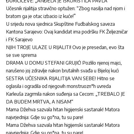
ĐURIČIĆEVE: „ANĐELA JE ISKORISTILA PAVLA“
Učesnik rijalitija stravično optužen: “Zbog nasilja nad njom i
bratom ga je otac izbacio iz kuće!”
U srijedu nova sjednica Skupštine Fudbalskog saveza
Kantona Sarajevo: Ovaj kandidat ima podršku FK Željezničar
i FK Sarajevo
NJIH TROJE ULAZE U RIJALITI! Ovo je presedan, evo šta
se sve sprema
DRAMA U DOMU STEFANI GRUJIĆ! Pozlilo njenoj majci,
narušeno joj zdravlje nakon brutalnih svađa u Bijeloj kući
SESTRA UČESNIKA RIJALITIJA VAN SEBE! Hitno se
oglasila i ogradila od njegovih monstruozn*h uvreda
Karleuša zagrmila nakon suđenja sa Cecom: „TREBALO JE
DA BUDEM MRTVA, A NISAM“
Mama Džehva sazvala hitan higijenski sastanak! Matora
najvrjednija: Gdje su go*na, tu su pare!
Mama Džehva sazvala hitan higijenski sastanak! Matora
najvrjednija: Gdje su go*na, tu su pare!