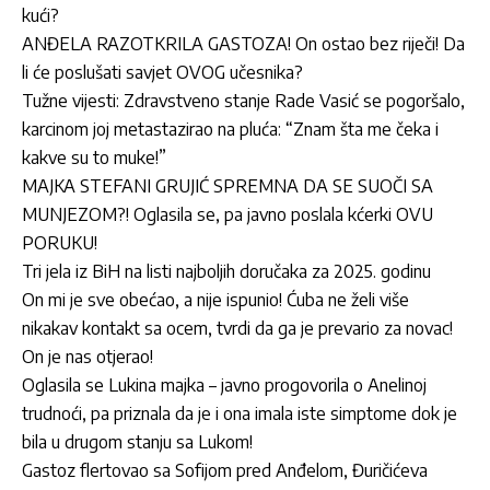
kući?
ANĐELA RAZOTKRILA GASTOZA! On ostao bez riječi! Da
li će poslušati savjet OVOG učesnika?
Tužne vijesti: Zdravstveno stanje Rade Vasić se pogoršalo,
karcinom joj metastazirao na pluća: “Znam šta me čeka i
kakve su to muke!”
MAJKA STEFANI GRUJIĆ SPREMNA DA SE SUOČI SA
MUNJEZOM?! Oglasila se, pa javno poslala kćerki OVU
PORUKU!
Tri jela iz BiH na listi najboljih doručaka za 2025. godinu
On mi je sve obećao, a nije ispunio! Ćuba ne želi više
nikakav kontakt sa ocem, tvrdi da ga je prevario za novac!
On je nas otjerao!
Oglasila se Lukina majka – javno progovorila o Anelinoj
trudnoći, pa priznala da je i ona imala iste simptome dok je
bila u drugom stanju sa Lukom!
Gastoz flertovao sa Sofijom pred Anđelom, Đuričićeva