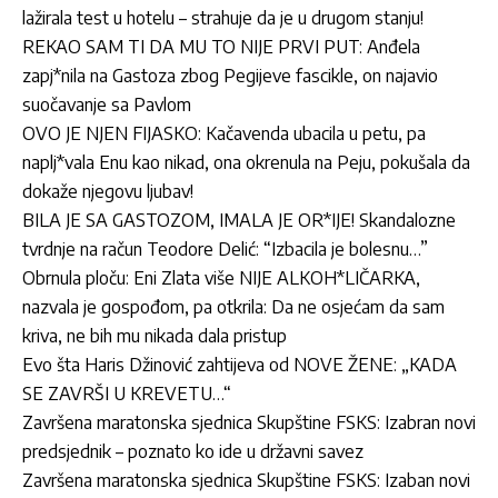
lažirala test u hotelu – strahuje da je u drugom stanju!
REKAO SAM TI DA MU TO NIJE PRVI PUT: Anđela
zapj*nila na Gastoza zbog Pegijeve fascikle, on najavio
suočavanje sa Pavlom
OVO JE NJEN FIJASKO: Kačavenda ubacila u petu, pa
naplj*vala Enu kao nikad, ona okrenula na Peju, pokušala da
dokaže njegovu ljubav!
BILA JE SA GASTOZOM, IMALA JE OR*IJE! Skandalozne
tvrdnje na račun Teodore Delić: “Izbacila je bolesnu…”
Obrnula ploču: Eni Zlata više NIJE ALKOH*LIČARKA,
nazvala je gospođom, pa otkrila: Da ne osjećam da sam
kriva, ne bih mu nikada dala pristup
Evo šta Haris Džinović zahtijeva od NOVE ŽENE: „KADA
SE ZAVRŠI U KREVETU…“
Završena maratonska sjednica Skupštine FSKS: Izabran novi
predsjednik – poznato ko ide u državni savez
Završena maratonska sjednica Skupštine FSKS: Izaban novi