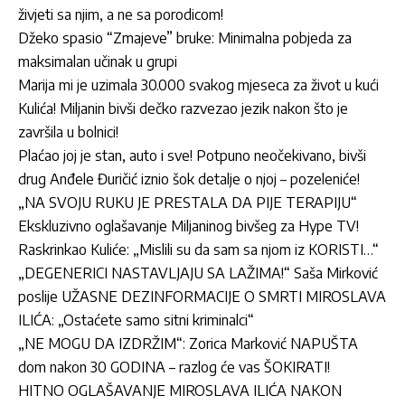
živjeti sa njim, a ne sa porodicom!
Džeko spasio “Zmajeve” bruke: Minimalna pobjeda za
maksimalan učinak u grupi
Marija mi je uzimala 30.000 svakog mjeseca za život u kući
Kulića! Miljanin bivši dečko razvezao jezik nakon što je
završila u bolnici!
Plaćao joj je stan, auto i sve! Potpuno neočekivano, bivši
drug Anđele Đuričić iznio šok detalje o njoj – pozeleniće!
„NA SVOJU RUKU JE PRESTALA DA PIJE TERAPIJU“
Ekskluzivno oglašavanje Miljaninog bivšeg za Hype TV!
Raskrinkao Kuliće: „Mislili su da sam sa njom iz KORISTI…“
„DEGENERICI NASTAVLJAJU SA LAŽIMA!“ Saša Mirković
poslije UŽASNE DEZINFORMACIJE O SMRTI MIROSLAVA
ILIĆA: „Ostaćete samo sitni kriminalci“
„NE MOGU DA IZDRŽIM“: Zorica Marković NAPUŠTA
dom nakon 30 GODINA – razlog će vas ŠOKIRATI!
HITNO OGLAŠAVANJE MIROSLAVA ILIĆA NAKON