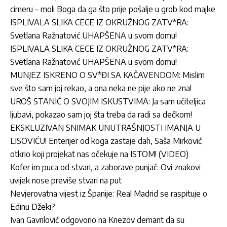
cimeru – moli Boga da ga što prije pošalje u grob kod majke
ISPLIVALA SLIKA CECE IZ OKRUŽNOG ZATV*RA:
Svetlana Ražnatović UHAPŠENA u svom domu!
ISPLIVALA SLIKA CECE IZ OKRUŽNOG ZATV*RA:
Svetlana Ražnatović UHAPŠENA u svom domu!
MUNJEZ ISKRENO O SV*ĐI SA KAČAVENDOM: Mislim
sve što sam joj rekao, a ona neka ne pije ako ne zna!
UROŠ STANIĆ O SVOJIM ISKUSTVIMA: Ja sam učiteljica
ljubavi, pokazao sam joj šta treba da radi sa dečkom!
EKSKLUZIVAN SNIMAK UNUTRAŠNJOSTI IMANJA U
LISOVIĆU! Enterijer od koga zastaje dah, Saša Mirković
otkrio koji projekat nas očekuje na ISTOM! (VIDEO)
Kofer im puca od stvari, a zaborave punjač: Ovi znakovi
uvijek nose previše stvari na put
Nevjerovatna vijest iz Španije: Real Madrid se raspituje o
Edinu Džeki?
Ivan Gavrilović odgovorio na Knezov demant da su