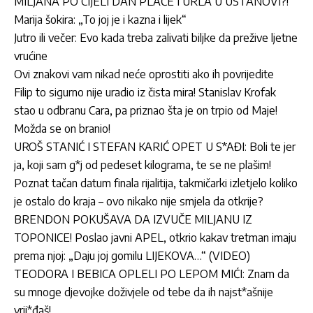
MILJANA PO CIJELI DAN PLAČE I URLA U USTANOVI?!
Marija šokira: „To joj je i kazna i lijek“
Jutro ili večer: Evo kada treba zalivati biljke da prežive ljetne
vrućine
Ovi znakovi vam nikad neće oprostiti ako ih povrijedite
Filip to sigurno nije uradio iz čista mira! Stanislav Krofak
stao u odbranu Cara, pa priznao šta je on trpio od Maje!
Možda se on branio!
UROŠ STANIĆ I STEFAN KARIĆ OPET U S*AĐI: Boli te jer
ja, koji sam g*j od pedeset kilograma, te se ne plašim!
Poznat tačan datum finala rijalitija, takmičarki izletjelo koliko
je ostalo do kraja – ovo nikako nije smjela da otkrije?
BRENDON POKUŠAVA DA IZVUČE MILJANU IZ
TOPONICE! Poslao javni APEL, otkrio kakav tretman imaju
prema njoj: „Daju joj gomilu LIJEKOVA…“ (VIDEO)
TEODORA I BEBICA OPLELI PO LEPOM MIĆI: Znam da
su mnoge djevojke doživjele od tebe da ih najst*ašnije
vrij*đaš!