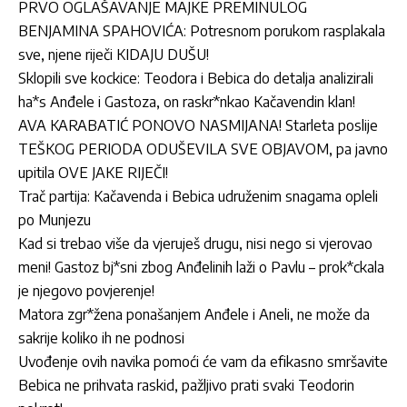
PRVO OGLAŠAVANJE MAJKE PREMINULOG
BENJAMINA SPAHOVIĆA: Potresnom porukom rasplakala
sve, njene riječi KIDAJU DUŠU!
Sklopili sve kockice: Teodora i Bebica do detalja analizirali
ha*s Anđele i Gastoza, on raskr*nkao Kačavendin klan!
AVA KARABATIĆ PONOVO NASMIJANA! Starleta poslije
TEŠKOG PERIODA ODUŠEVILA SVE OBJAVOM, pa javno
upitila OVE JAKE RIJEČI!
Trač partija: Kačavenda i Bebica udruženim snagama opleli
po Munjezu
Kad si trebao više da vjeruješ drugu, nisi nego si vjerovao
meni! Gastoz bj*sni zbog Anđelinih laži o Pavlu – prok*ckala
je njegovo povjerenje!
Matora zgr*žena ponašanjem Anđele i Aneli, ne može da
sakrije koliko ih ne podnosi
Uvođenje ovih navika pomoći će vam da efikasno smršavite
Bebica ne prihvata raskid, pažljivo prati svaki Teodorin