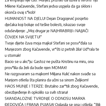
Milene Kačavende, Stefani jedva uspjela da ga skloni i
okonča ovaj s*kob!
HUMANOST NA DJELU! Dejan Dragojević posjetio
dječaka koji boluje od teške bolesti, iskazao svoje
oduševljenje: „Moj drugar je NAJHRABRIJI i NAJJAČI
ČOVJEK NA SVIJETU!“
Tvoje dijete čuva moja majka! Stefani se posv*đala sa
Munjezom zbog Kačavende, vr*šti iz petnih žila! Ud*rala te
u stomak!
Bacio se u akc*ju: Gastoz ne pušta Kristinu na miru, ona
prov*lila da želi da bude njen MOMAK!
Ne razgovaram sa majkom! Miljana Kulić nakon svađe sa
Marijom otkrila šta planira da učini sa sinom Željkom!
HAOS MUNJE I TERZE: Brutalno zar*tili zbog Kačavende,
obezbjeđenje ih opkolilo sa svih strana!
SKANDALOZNE TVRDNJE O ODNOSU MARKA
ĐEDOVIĆA I FRANA PUJASA! Oglasila se ona i otkrila: “Bili