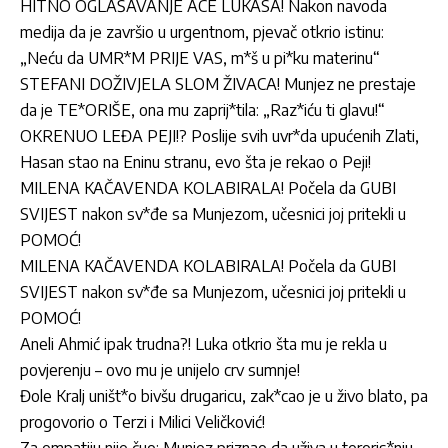
HITNO OGLAŠAVANJE ACE LUKASA! Nakon navoda
medija da je završio u urgentnom, pjevač otkrio istinu:
„Neću da UMR*M PRIJE VAS, m*š u pi*ku materinu“
STEFANI DOŽIVJELA SLOM ŽIVACA! Munjez ne prestaje
da je TE*ORIŠE, ona mu zaprij*tila: „Raz*iću ti glavu!“
OKRENUO LEĐA PEJI!? Poslije svih uvr*da upućenih Zlati,
Hasan stao na Eninu stranu, evo šta je rekao o Peji!
MILENA KAČAVENDA KOLABIRALA! Počela da GUBI
SVIJEST nakon sv*đe sa Munjezom, učesnici joj pritekli u
POMOĆ!
MILENA KAČAVENDA KOLABIRALA! Počela da GUBI
SVIJEST nakon sv*đe sa Munjezom, učesnici joj pritekli u
POMOĆ!
Aneli Ahmić ipak trudna?! Luka otkrio šta mu je rekla u
povjerenju – ovo mu je unijelo crv sumnje!
Đole Kralj uništ*o bivšu drugaricu, zak*cao je u živo blato, pa
progovorio o Terzi i Milici Veličković!
Za empatiju nije čuo: Munjez priznao da uživa u teroris*nju