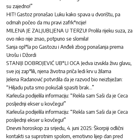
su zajedno!”
HIT! Gastoz pronašao Luku kako spava u dvorištu, pa
odmah počeo da mu pravi zafrk*ncije!
MILENA JE ZALJUBLJENA U TERZU! Prolila rijeku suza, za
ovo niko nije znao, potpuno se slomila!
Sanja opl*la po Gastozu i Anđeli zbog ponašanja prema
Urošu i Džordi
STANIJI DOBROJEVIĆ UB*LI OCA Jedva izvukla živu glavu,
sve joj zap*lili, njena životna priča ledi krv u žilama
Jelena Radanović potvrdila da je razvod bio neizbježan:
“Hiljadu puta smo pokušali spasiti brak…”
Karleuša podijelila informaciju: “Rekla sam Saši da je Ceca
posljednji ekser u kovčegu!”
Karleuša podijelila informaciju: “Rekla sam Saši da je Ceca
posljednji ekser u kovčegu!”
Dnevni horoskop za srijedu, 4. juni 2025: Škorpiji odlični
kontakti sa suprotnim spolom, emotivno lijep dan pred