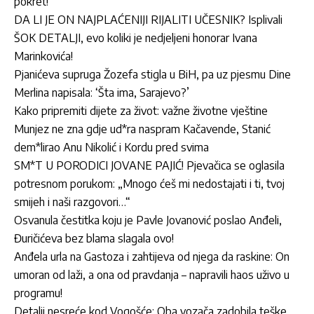
pokret!
DA LI JE ON NAJPLAĆENIJI RIJALITI UČESNIK? Isplivali
ŠOK DETALJI, evo koliki je nedjeljeni honorar Ivana
Marinkovića!
Pjanićeva supruga Žozefa stigla u BiH, pa uz pjesmu Dine
Merlina napisala: ‘Šta ima, Sarajevo?’
Kako pripremiti dijete za život: važne životne vještine
Munjez ne zna gdje ud*ra naspram Kačavende, Stanić
dem*lirao Anu Nikolić i Kordu pred svima
SM*T U PORODICI JOVANE PAJIĆ! Pjevačica se oglasila
potresnom porukom: „Mnogo ćeš mi nedostajati i ti, tvoj
smijeh i naši razgovori…“
Osvanula čestitka koju je Pavle Jovanović poslao Anđeli,
Đuričićeva bez blama slagala ovo!
Anđela urla na Gastoza i zahtijeva od njega da raskine: On
umoran od laži, a ona od pravdanja – napravili haos uživo u
programu!
Detalji nesreće kod Vogošće: Oba vozača zadobila teške