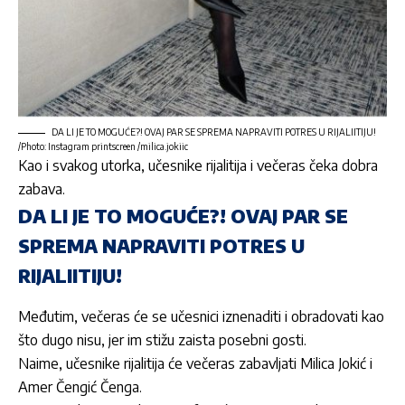
DA LI JE TO MOGUĆE?! OVAJ PAR SE SPREMA NAPRAVITI POTRES U RIJALIITIJU!
/Photo: Instagram printscreen /milica.jokiic
Kao i svakog utorka, učesnike rijalitija i večeras čeka dobra
zabava.
DA LI JE TO MOGUĆE?! OVAJ PAR SE
SPREMA NAPRAVITI POTRES U
RIJALIITIJU!
Međutim, večeras će se učesnici iznenaditi i obradovati kao
što dugo nisu, jer im stižu zaista posebni gosti.
Naime, učesnike rijalitija će večeras zabavljati
Milica Jokić
i
Amer Čengić Čenga
.