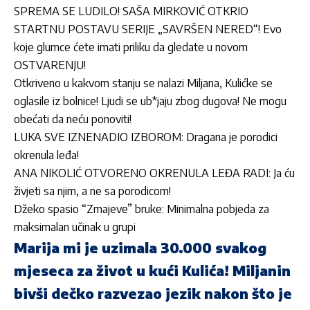
SPREMA SE LUDILO! SAŠA MIRKOVIĆ OTKRIO
STARTNU POSTAVU SERIJE „SAVRŠEN NERED“! Evo
koje glumce ćete imati priliku da gledate u novom
OSTVARENJU!
Otkriveno u kakvom stanju se nalazi Miljana, Kulićke se
oglasile iz bolnice! Ljudi se ub*jaju zbog dugova! Ne mogu
obećati da neću ponoviti!
LUKA SVE IZNENADIO IZBOROM: Dragana je porodici
okrenula leđa!
ANA NIKOLIĆ OTVORENO OKRENULA LEĐA RADI: Ja ću
živjeti sa njim, a ne sa porodicom!
Džeko spasio “Zmajeve” bruke: Minimalna pobjeda za
maksimalan učinak u grupi
Marija mi je uzimala 30.000 svakog
mjeseca za život u kući Kulića! Miljanin
bivši dečko razvezao jezik nakon što je