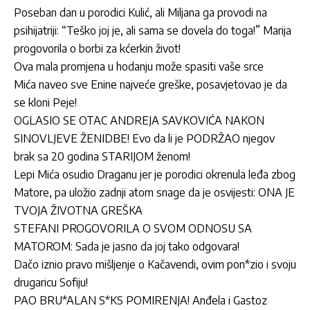
Poseban dan u porodici Kulić, ali Miljana ga provodi na
psihijatriji: “Teško joj je, ali sama se dovela do toga!” Marija
progovorila o borbi za kćerkin život!
Ova mala promjena u hodanju može spasiti vaše srce
Mića naveo sve Enine najveće greške, posavjetovao je da
se kloni Peje!
OGLASIO SE OTAC ANDREJA SAVKOVIĆA NAKON
SINOVLJEVE ŽENIDBE! Evo da li je PODRŽAO njegov
brak sa 20 godina STARIJOM ženom!
Lepi Mića osudio Draganu jer je porodici okrenula leđa zbog
Matore, pa uložio zadnji atom snage da je osvijesti: ONA JE
TVOJA ŽIVOTNA GREŠKA
STEFANI PROGOVORILA O SVOM ODNOSU SA
MATOROM: Sada je jasno da joj tako odgovara!
Dačo iznio pravo mišljenje o Kačavendi, ovim pon*zio i svoju
drugaricu Sofiju!
PAO BRU*ALAN S*KS POMIRENJA! Anđela i Gastoz