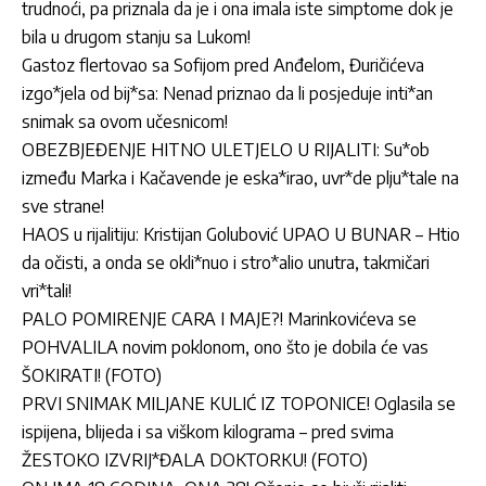
trudnoći, pa priznala da je i ona imala iste simptome dok je
bila u drugom stanju sa Lukom!
Gastoz flertovao sa Sofijom pred Anđelom, Đuričićeva
izgo*jela od bij*sa: Nenad priznao da li posjeduje inti*an
snimak sa ovom učesnicom!
OBEZBJEĐENJE HITNO ULETJELO U RIJALITI: Su*ob
između Marka i Kačavende je eska*irao, uvr*de plju*tale na
sve strane!
HAOS u rijalitiju: Kristijan Golubović UPAO U BUNAR – Htio
da očisti, a onda se okli*nuo i stro*alio unutra, takmičari
vri*tali!
PALO POMIRENJE CARA I MAJE?! Marinkovićeva se
POHVALILA novim poklonom, ono što je dobila će vas
ŠOKIRATI! (FOTO)
PRVI SNIMAK MILJANE KULIĆ IZ TOPONICE! Oglasila se
ispijena, blijeda i sa viškom kilograma – pred svima
ŽESTOKO IZVRIJ*ĐALA DOKTORKU! (FOTO)