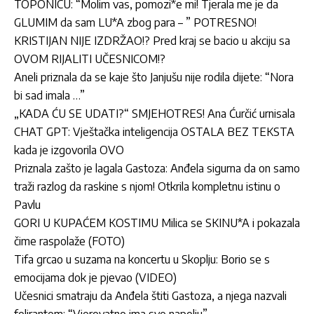
TOPONICU: “Molim vas, pomozi*e mi! Tjerala me je da
GLUMIM da sam LU*A zbog para – ” POTRESNO!
KRISTIJAN NIJE IZDRŽAO!? Pred kraj se bacio u akciju sa
OVOM RIJALITI UČESNICOM!?
Aneli priznala da se kaje što Janjušu nije rodila dijete: “Nora
bi sad imala …”
„KADA ĆU SE UDATI?“ SMJEHOTRES! Ana Ćurčić urnisala
CHAT GPT: Vještačka inteligencija OSTALA BEZ TEKSTA
kada je izgovorila OVO
Priznala zašto je lagala Gastoza: Anđela sigurna da on samo
traži razlog da raskine s njom! Otkrila kompletnu istinu o
Pavlu
GORI U KUPAĆEM KOSTIMU Milica se SKINU*A i pokazala
čime raspolaže (FOTO)
Tifa grcao u suzama na koncertu u Skoplju: Borio se s
emocijama dok je pjevao (VIDEO)
Učesnici smatraju da Anđela štiti Gastoza, a njega nazvali
folirantom: “Vjerovatno ima sve napolju”