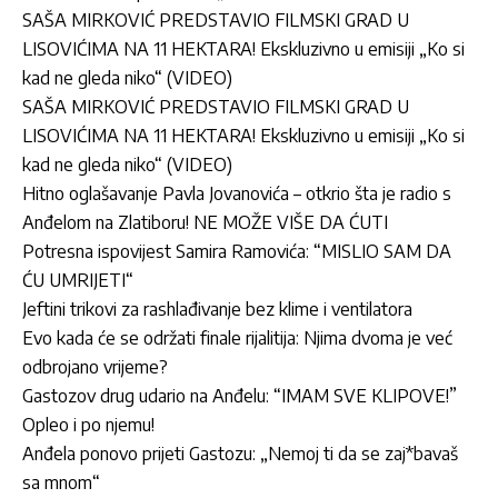
SAŠA MIRKOVIĆ PREDSTAVIO FILMSKI GRAD U
LISOVIĆIMA NA 11 HEKTARA! Ekskluzivno u emisiji „Ko si
kad ne gleda niko“ (VIDEO)
SAŠA MIRKOVIĆ PREDSTAVIO FILMSKI GRAD U
LISOVIĆIMA NA 11 HEKTARA! Ekskluzivno u emisiji „Ko si
kad ne gleda niko“ (VIDEO)
Hitno oglašavanje Pavla Jovanovića – otkrio šta je radio s
Anđelom na Zlatiboru! NE MOŽE VIŠE DA ĆUTI
Potresna ispovijest Samira Ramovića: “MISLIO SAM DA
ĆU UMRIJETI“
Jeftini trikovi za rashlađivanje bez klime i ventilatora
Evo kada će se održati finale rijalitija: Njima dvoma je već
odbrojano vrijeme?
Gastozov drug udario na Anđelu: “IMAM SVE KLIPOVE!”
Opleo i po njemu!
Anđela ponovo prijeti Gastozu: „Nemoj ti da se zaj*bavaš
sa mnom“