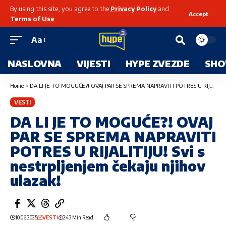
By using this site, you agree to the
Privacy Policy
and
Accept
Terms of Use
.
Aa
NASLOVNA
VIJESTI
HYPE ZVEZDE
SHO
Home
»
DA LI JE TO MOGUĆE?! OVAJ PAR SE SPREMA NAPRAVITI POTRES U RIJALITIJU! Svi s nestrpljenjem čekaju njihov ulazak!
VESTI
DA LI JE TO MOGUĆE?! OVAJ
PAR SE SPREMA NAPRAVITI
POTRES U RIJALITIJU! Svi s
nestrpljenjem čekaju njihov
ulazak!
10.06.2025
VESTI
243 Min Read