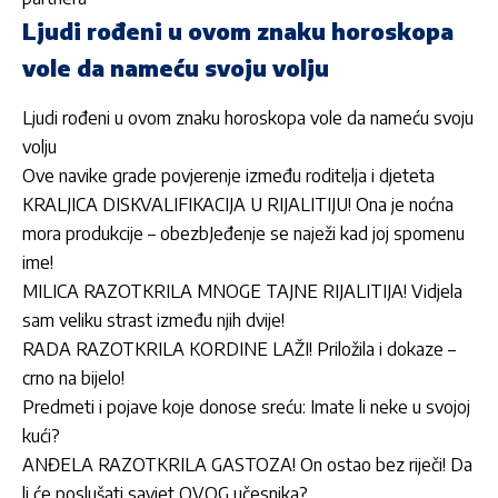
Ljudi rođeni u ovom znaku horoskopa
vole da nameću svoju volju
Ljudi rođeni u ovom znaku horoskopa vole da nameću svoju
volju
Ove navike grade povjerenje između roditelja i djeteta
KRALJICA DISKVALIFIKACIJA U RIJALITIJU! Ona je noćna
mora produkcije – obezbJeđenje se naježi kad joj spomenu
ime!
MILICA RAZOTKRILA MNOGE TAJNE RIJALITIJA! Vidjela
sam veliku strast između njih dvije!
RADA RAZOTKRILA KORDINE LAŽI! Priložila i dokaze –
crno na bijelo!
Predmeti i pojave koje donose sreću: Imate li neke u svojoj
kući?
ANĐELA RAZOTKRILA GASTOZA! On ostao bez riječi! Da
li će poslušati savjet OVOG učesnika?