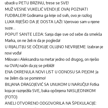
ubacili u PETU BRZINU, trese se SVE!
MUŽ VESNE VUKELIĆ VENDI JE OVAJ POZNATI
FUDBALER! Godinama ga krije od svih, ovo je razlog
LUKA RIJEŠIO DA JE DOSTA LAŽI: Vjerovao sam u njene
suze…
POPUT SANTE LEDA: Sanja daje sve od sebe da smekša
Marka, on ne želi ni da je pogleda!
U RIJALITIJU SE OČEKUJE OLUJNO NEVRIJEME: Izabran je
novi vođa!
Milovan i Aleksandra na metar jedno od drugog, on riješio
na OVAJ način da joj se približi!
ENA OKRENULA NOVI LIST U ODNOSU SA PEJOM: Ja
ne želim da se pomirimo!
BILJANA DRAGOJEVIĆ SA UNUKOM U NARUČJU! Fotka
koja je raznježila SVE, baka opčinjena NASLJEDNIKOM
(FOTO)
ANELI OTVORENO ODGOVORILA NA ŠPEKULACIJE: