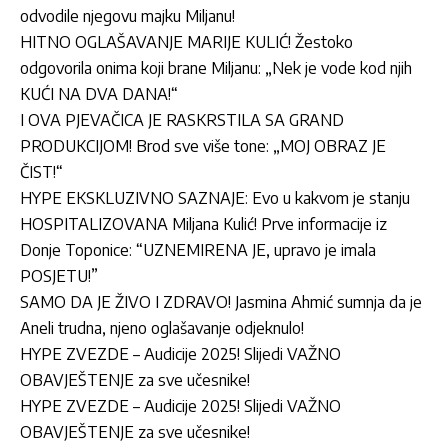
odvodile njegovu majku Miljanu!
HITNO OGLAŠAVANJE MARIJE KULIĆ! Žestoko
odgovorila onima koji brane Miljanu: „Nek je vode kod njih
KUĆI NA DVA DANA!“
I OVA PJEVAČICA JE RASKRSTILA SA GRAND
PRODUKCIJOM! Brod sve više tone: „MOJ OBRAZ JE
ČIST!“
HYPE EKSKLUZIVNO SAZNAJE: Evo u kakvom je stanju
HOSPITALIZOVANA Miljana Kulić! Prve informacije iz
Donje Toponice: “UZNEMIRENA JE, upravo je imala
POSJETU!”
SAMO DA JE ŽIVO I ZDRAVO! Jasmina Ahmić sumnja da je
Aneli trudna, njeno oglašavanje odjeknulo!
HYPE ZVEZDE – Audicije 2025! Slijedi VAŽNO
OBAVJEŠTENJE za sve učesnike!
HYPE ZVEZDE – Audicije 2025! Slijedi VAŽNO
OBAVJEŠTENJE za sve učesnike!