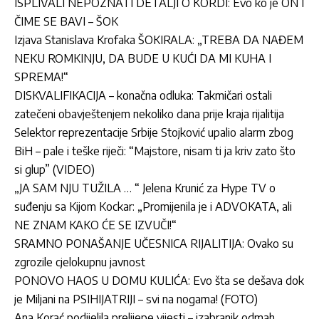
ISPLIVALI NEPOZNATI DETALJI O KORDI: Evo ko je ON I
ČIME SE BAVI – ŠOK
Izjava Stanislava Krofaka ŠOKIRALA: „TREBA DA NAĐEM
NEKU ROMKINJU, DA BUDE U KUĆI DA MI KUHA I
SPREMA!“
DISKVALIFIKACIJA – konačna odluka: Takmičari ostali
zatečeni obavještenjem nekoliko dana prije kraja rijalitija
Selektor reprezentacije Srbije Stojković upalio alarm zbog
BiH – pale i teške riječi: “Majstore, nisam ti ja kriv zato što
si glup” (VIDEO)
„JA SAM NJU TUŽILA … “ Jelena Krunić za Hype TV o
suđenju sa Kijom Kockar: „Promijenila je i ADVOKATA, ali
NE ZNAM KAKO ĆE SE IZVUČI!“
SRAMNO PONAŠANJE UČESNICA RIJALITIJA: Ovako su
zgrozile cjelokupnu javnost
PONOVO HAOS U DOMU KULIĆA: Evo šta se dešava dok
je Miljani na PSIHIJATRIJI – svi na nogama! (FOTO)
Ana Korać podijelila prelijepe vijesti – izabranik odmah