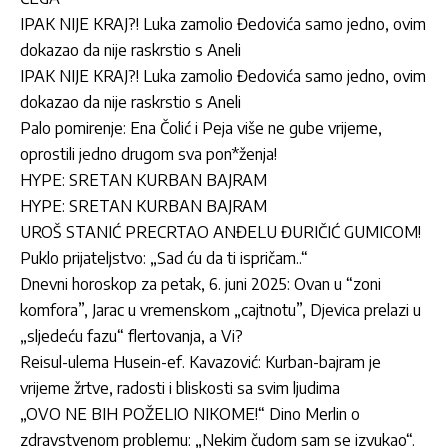
IPAK NIJE KRAJ?! Luka zamolio Đedovića samo jedno, ovim
dokazao da nije raskrstio s Aneli
IPAK NIJE KRAJ?! Luka zamolio Đedovića samo jedno, ovim
dokazao da nije raskrstio s Aneli
Palo pomirenje: Ena Čolić i Peja više ne gube vrijeme,
oprostili jedno drugom sva pon*ženja!
HYPE: SRETAN KURBAN BAJRAM
HYPE: SRETAN KURBAN BAJRAM
UROŠ STANIĆ PRECRTAO ANĐELU ĐURIČIĆ GUMICOM!
Puklo prijateljstvo: „Sad ću da ti ispričam..“
Dnevni horoskop za petak, 6. juni 2025: Ovan u “zoni
komfora”, Jarac u vremenskom „cajtnotu”, Djevica prelazi u
„sljedeću fazu“ flertovanja, a Vi?
Reisul-ulema Husein-ef. Kavazović: Kurban-bajram je
vrijeme žrtve, radosti i bliskosti sa svim ljudima
„OVO NE BIH POŽELIO NIKOME!“ Dino Merlin o
zdravstvenom problemu: „Nekim čudom sam se izvukao“.