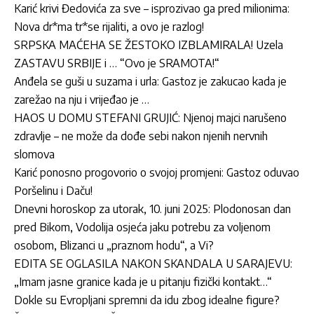
Karić krivi Đedovića za sve – isprozivao ga pred milionima:
Nova dr*ma tr*se rijaliti, a ovo je razlog!
SRPSKA MAĆEHA SE ŽESTOKO IZBLAMIRALA! Uzela
ZASTAVU SRBIJE i … “Ovo je SRAMOTA!“
Anđela se guši u suzama i urla: Gastoz je zakucao kada je
zarežao na nju i vrijeđao je …
HAOS U DOMU STEFANI GRUJIĆ: Njenoj majci narušeno
zdravlje – ne može da dođe sebi nakon njenih nervnih
slomova
Karić ponosno progovorio o svojoj promjeni: Gastoz oduvao
Poršelinu i Daču!
Dnevni horoskop za utorak, 10. juni 2025: Plodonosan dan
pred Bikom, Vodolija osjeća jaku potrebu za voljenom
osobom, Blizanci u „praznom hodu“, a Vi?
EDITA SE OGLASILA NAKON SKANDALA U SARAJEVU:
„Imam jasne granice kada je u pitanju fizički kontakt…“
Dokle su Evropljani spremni da idu zbog idealne figure?