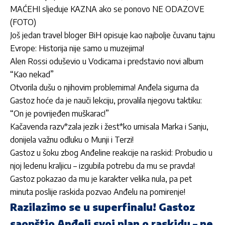
MAĆEHI sljeduje KAZNA ako se ponovo NE ODAZOVE
(FOTO)
Još jedan travel bloger BiH opisuje kao najbolje čuvanu tajnu
Evrope: Historija nije samo u muzejima!
Alen Rossi oduševio u Vodicama i predstavio novi album
“Kao nekad”
Otvorila dušu o njihovim problemima! Anđela sigurna da
Gastoz hoće da je nauči lekciju, provalila njegovu taktiku:
“On je povrijeđen muškarac!”
Kačavenda razv*zala jezik i žest*ko urnisala Marka i Sanju,
donijela važnu odluku o Munji i Terzi!
Gastoz u šoku zbog Anđeline reakcije na raskid: Probudio u
njoj ledenu kraljicu – izgubila potrebu da mu se pravda!
Gastoz pokazao da mu je karakter velika nula, pa pet
minuta poslije raskida pozvao Anđelu na pomirenje!
Razilazimo se u superfinalu! Gastoz
saopštio Anđeli svoj plan o raskidu – ne