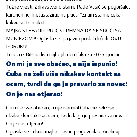
Tužne vijesti: Zdravstveno stanje Rade Vasić se pogoršalo,
karcinom joj metastazirao na pluća: “Znam šta me čeka i
kakve su to muke!”
MAJKA STEFANI GRUJIĆ SPREMNA DA SE SUOČI SA
MUNJEZOM?! Oglasila se, pa javno poslala kćerki OVU
PORUKU!
Tri jela iz BiH na listi najboljih doručaka za 2025. godinu
On mi je sve obećao, a nije ispunio!
Ćuba ne želi više nikakav kontakt sa
ocem, tvrdi da ga je prevario za novac!
On je nas otjerao!
On mi je sve obećao, a nije ispunio! Ćuba ne želi više
nikakav kontakt sa ocem, tvrdi da ga je prevario za novac!
On je nas otjerao!
Oglasila se Lukina majka – javno progovorila o Anelinoj