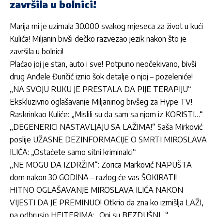
završila u bolnici!
Marija mi je uzimala 30.000 svakog mjeseca za život u kući
Kulića! Miljanin bivši dečko razvezao jezik nakon što je
završila u bolnici!
Plaćao joj je stan, auto i sve! Potpuno neočekivano, bivši
drug Anđele Đuričić iznio šok detalje o njoj – pozeleniće!
„NA SVOJU RUKU JE PRESTALA DA PIJE TERAPIJU“
Ekskluzivno oglašavanje Miljaninog bivšeg za Hype TV!
Raskrinkao Kuliće: „Mislili su da sam sa njom iz KORISTI…“
„DEGENERICI NASTAVLJAJU SA LAŽIMA!“ Saša Mirković
poslije UŽASNE DEZINFORMACIJE O SMRTI MIROSLAVA
ILIĆA: „Ostaćete samo sitni kriminalci“
„NE MOGU DA IZDRŽIM“: Zorica Marković NAPUŠTA
dom nakon 30 GODINA – razlog će vas ŠOKIRATI!
HITNO OGLAŠAVANJE MIROSLAVA ILIĆA NAKON
VIJESTI DA JE PREMINUO! Otkrio da zna ko izmišlja LAŽI,
pa odbrusio HEJTERIMA: „Oni su BEZDUŠNI…“