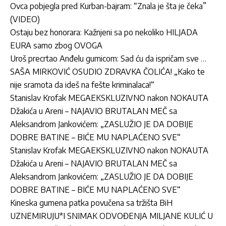
Ovca pobjegla pred Kurban-bajram: “Znala je šta je čeka”
(VIDEO)
Ostaju bez honorara: Kažnjeni sa po nekoliko HILJADA
EURA samo zbog OVOGA
Uroš precrtao Anđelu gumicom: Sad ću da ispričam sve …
SAŠA MIRKOVIĆ OSUDIO ZDRAVKA ČOLIĆA! „Kako te
nije sramota da ideš na fešte kriminalaca!“
Stanislav Krofak MEGAEKSKLUZIVNO nakon NOKAUTA
Džakića u Areni – NAJAVIO BRUTALAN MEČ sa
Aleksandrom Jankovićem: „ZASLUŽIO JE DA DOBIJE
DOBRE BATINE – BIĆE MU NAPLAĆENO SVE“
Stanislav Krofak MEGAEKSKLUZIVNO nakon NOKAUTA
Džakića u Areni – NAJAVIO BRUTALAN MEČ sa
Aleksandrom Jankovićem: „ZASLUŽIO JE DA DOBIJE
DOBRE BATINE – BIĆE MU NAPLAĆENO SVE“
Kineska gumena patka povučena sa tržišta BiH
UZNEMIRUJU*I SNIMAK ODVOĐENJA MILJANE KULIĆ U