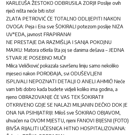
KARLEUŠA ŽESTOKO ODBRUSILA ZORJI! Poslije ovih
riječi ništa neće biti isto!
ZLATA PETROVIĆ ĆE TOTALNO ODLIJEPITI NAKON
OVOGA: Peja i Ena sve ŠOKIRALI potezom poslije NIZA
UV*EDA, javnost FRAPIRANA!
NE PRESTAJE DA RAZMIŠLJA I SANJA POKOJNU
MAЈKU: Matora otkrila šta joj se danima dešava – ЈEDNA
STVAR ЈE POSEBNO MUČI!
Milica Veličković pokazala savršenu liniju samo nekoliko
mjeseci nakon POROĐAJA, svi ODUŠEVLJENI
ISPLIVALI NEPOZNATI DETALJI O ANELI AHMIĆ! Neće
vam biti dobro kada budete vidjeli koliko ima godina, a
njeno OBRAZOVANJE ĆE VAS TEK ŠOKIRATI!
OTKRIVENO GDJE SE NALAZI MILJANIN DEČKO DOK JE
ONA NA PSIHIJATRIJI: Miloš sve ŠOKIRAO OBJAVOM,
uhvaćen na OVOM MJESTU, njeni FANOVI BIJESNI (FOTO)
BIVŠA RIJALITI UČESNICA HITNO HOSPITALIZOVANA: