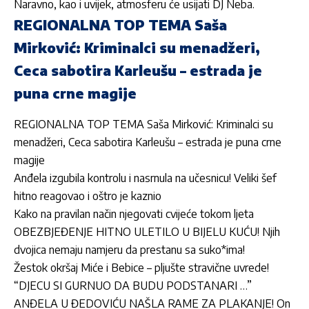
Naravno, kao i uvijek, atmosferu će usijati
DJ Neba
.
REGIONALNA TOP TEMA Saša
Mirković: Kriminalci su menadžeri,
Ceca sabotira Karleušu – estrada je
puna crne magije
REGIONALNA TOP TEMA Saša Mirković: Kriminalci su
menadžeri, Ceca sabotira Karleušu – estrada je puna crne
magije
Anđela izgubila kontrolu i nasrnula na učesnicu! Veliki šef
hitno reagovao i oštro je kaznio
Kako na pravilan način njegovati cvijeće tokom ljeta
OBEZBJEĐENJE HITNO ULETILO U BIJELU KUĆU! Njih
dvojica nemaju namjeru da prestanu sa suko*ima!
Žestok okršaj Miće i Bebice – pljušte stravične uvrede!
“DJECU SI GURNUO DA BUDU PODSTANARI …”
ANĐELA U ĐEDOVIĆU NAŠLA RAME ZA PLAKANJE! On