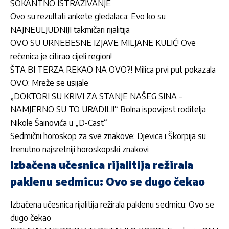
ŠOKANTNO ISTRAŽIVANJE
Ovo su rezultati ankete gledalaca: Evo ko su
NAJNEULJUDNIJI takmičari rijalitija
OVO SU URNEBESNE IZJAVE MILJANE KULIĆ! Ove
rečenica je citirao cijeli region!
ŠTA BI TERZA REKAO NA OVO?! Milica prvi put pokazala
OVO: Mreže se usijale
„DOKTORI SU KRIVI ZA STANJE NAŠEG SINA –
NAMJERNO SU TO URADILI!“ Bolna ispovijest roditelja
Nikole Šainovića u „D-Cast“
Sedmični horoskop za sve znakove: Djevica i Škorpija su
trenutno najsretniji horoskopski znakovi
Izbačena učesnica rijalitija režirala
paklenu sedmicu: Ovo se dugo čekao
Izbačena učesnica rijalitija režirala paklenu sedmicu: Ovo se
dugo čekao