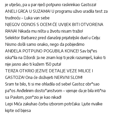
je utješio, pa u par riječi potpuno raskrinkao Gastoza!
ANELI GRCA U SUZAMA! U programu uživo uradila test za
trudnoću – Luka van sebe
NJEGOV ODNOS S OCEM ĆE UVIJEK BITI OTVORENA
RANA! Nikada mu ništa u životu nisam tražio!
Selektor Barbarez pred današnji prijateljski duel u Celju:
Nismo došli samo onako, nego da pobijedimo
ANĐELA POTPUNO POGUBILA KONCE! Sav bij*es
iska*ila na Džordi: Ja ne znam koji ti jezik razumiješ, kako ti
nije jasno ako ti kažem 150 puta!
TERZA OTKRIO JEZIVE DETALJE VEZE MILICE I
GASTOZA! Ona će doživjeti NERVNI SLOM!
Sram te bilo, ti si me ohladila od sebe! Gastoz obr*sao
pa*os Anđelinim dosto*anstvom – vjeruje da je bila inti*na
sa Pavlom, pon*zio je kao nikad!
Lepi Mića zakuhao čorbu izborom potrčaka: Ljute rivalke
kipte od bijesa