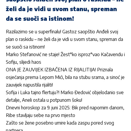
želi da je vidi u svom stanu, spreman
da se suoči sa istinom!
Razilazimo se u superfinalu! Gastoz saopštio Anđeli svoj
plan o raskidu – ne želi da je vidi u svom stanu, spreman da
se suoči sa istinom!
Marko Stefanović ne staje! Žest*ko isproz*vao Kačavendu i
Sofiju, slijedi haos
ONA JE ZAUVIJEK IZBAČENA IZ RIJALITIJA! Priznala
osjećanja prema Lepom Mići, bila na stubu srama, a sinoć je
zauvijek napustila rijaliti!
Sofija i Luka tajno flertuju?! Marko Đedović objelodanio sve
detalje, Aneli ostala u potpunom šoku!
Dnevni horoskop za 9. juni 2025: Bik pred napornim danom,
Ribe stavljaju sebe na prvo mjesto
Zašto se žene posebno umire kada zaspu pored svog
partnera