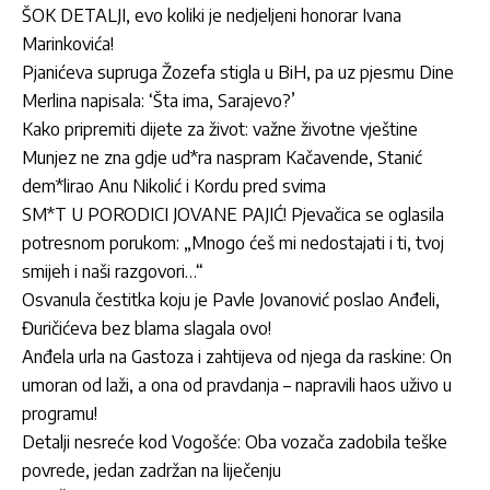
ŠOK DETALJI, evo koliki je nedjeljeni honorar Ivana
Marinkovića!
Pjanićeva supruga Žozefa stigla u BiH, pa uz pjesmu Dine
Merlina napisala: ‘Šta ima, Sarajevo?’
Kako pripremiti dijete za život: važne životne vještine
Munjez ne zna gdje ud*ra naspram Kačavende, Stanić
dem*lirao Anu Nikolić i Kordu pred svima
SM*T U PORODICI JOVANE PAJIĆ! Pjevačica se oglasila
potresnom porukom: „Mnogo ćeš mi nedostajati i ti, tvoj
smijeh i naši razgovori…“
Osvanula čestitka koju je Pavle Jovanović poslao Anđeli,
Đuričićeva bez blama slagala ovo!
Anđela urla na Gastoza i zahtijeva od njega da raskine: On
umoran od laži, a ona od pravdanja – napravili haos uživo u
programu!
Detalji nesreće kod Vogošće: Oba vozača zadobila teške
povrede, jedan zadržan na liječenju