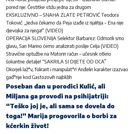
pored nje: Čestitke stižu jedna za drugom
EKSKLUZIVNO – SNAHA ZLATE PETROVIĆ Teodora
Toković: „Jedva čekamo da Peja izađe iz rijalitija – Ena nije
djevojka za njega!“ (VIDEO)
OPERACIJA SLOVENIJA Selektor Barbarez: Odmorili smo
glavu, San Marino ćemo analizirati poslije Celja (VIDEO)
Stravične optužbe na Matorin račun – učesnik otkrio
šokantne detalje! “SAKRILA SI DIJETE OD OCA”
Okorjeli laž*v, folirant i manipulat*r! Anđelin karakter izazvao
gađ*nje kod Gastozovih najbližih
Poseban dan u porodici Kulić, ali
Miljana ga provodi na psihijatriji:
“Teško joj je, ali sama se dovela do
toga!” Marija progovorila o borbi za
kćerkin život!