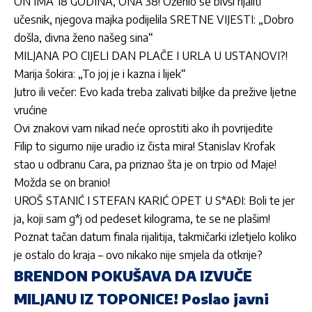
ON IMA 18 GODINA, ONA 38! Oženio se bivši rijaliti
učesnik, njegova majka podijelila SRETNE VIJESTI: „Dobro
došla, divna ženo našeg sina“
MILJANA PO CIJELI DAN PLAČE I URLA U USTANOVI?!
Marija šokira: „To joj je i kazna i lijek“
Jutro ili večer: Evo kada treba zalivati biljke da prežive ljetne
vrućine
Ovi znakovi vam nikad neće oprostiti ako ih povrijedite
Filip to sigurno nije uradio iz čista mira! Stanislav Krofak
stao u odbranu Cara, pa priznao šta je on trpio od Maje!
Možda se on branio!
UROŠ STANIĆ I STEFAN KARIĆ OPET U S*AĐI: Boli te jer
ja, koji sam g*j od pedeset kilograma, te se ne plašim!
Poznat tačan datum finala rijalitija, takmičarki izletjelo koliko
je ostalo do kraja – ovo nikako nije smjela da otkrije?
BRENDON POKUŠAVA DA IZVUČE
MILJANU IZ TOPONICE! Poslao javni