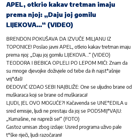
APEL, otkrio kakav tretman imaju
prema njoj: „Daju joj gomilu
LIJEKOVA…“ (VIDEO)
BRENDON POKUŠAVA DA IZVUČE MILJANU IZ
TOPONICE! Poslao javni APEL, otkrio kakav tretman imaju
prema njoj: „Daju joj gomilu LIJEKOVA…“ (VIDEO)
TEODORA I BEBICA OPLELI PO LEPOM MIĆI: Znam da
su mnoge djevojke doživjele od tebe da ih najst*ašnije
vrij*đaš!
ĐEDOVIĆ IZDAO SEBI NAJBLIŽE: One se uljudno brane od
muškaraca koji se brane od muškaraca!
LJUDI, JEL OVO MOGUĆE?! Kačavenda se UNE*EDILA u
sred emisije, ljudi ne prestaju da joj se PODSMIJ*VAJU:
„Kumašine, ne napreži se!“ (FOTO)
Gastoz urnisan zbog izdaje: Usred programa uživo pale
t*ške riječi, ljudi razočarani!