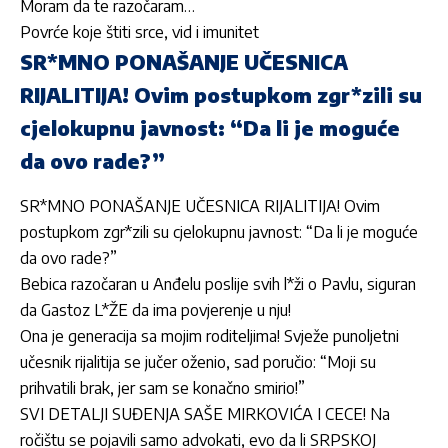
Moram da te razočaram…
Povrće koje štiti srce, vid i imunitet
SR*MNO PONAŠANJE UČESNICA
RIJALITIJA! Ovim postupkom zgr*zili su
cjelokupnu javnost: “Da li je moguće
da ovo rade?”
SR*MNO PONAŠANJE UČESNICA RIJALITIJA! Ovim
postupkom zgr*zili su cjelokupnu javnost: “Da li je moguće
da ovo rade?”
Bebica razočaran u Anđelu poslije svih l*ži o Pavlu, siguran
da Gastoz L*ŽE da ima povjerenje u nju!
Ona je generacija sa mojim roditeljima! Svježe punoljetni
učesnik rijalitija se jučer oženio, sad poručio: “Moji su
prihvatili brak, jer sam se konačno smirio!”
SVI DETALJI SUĐENJA SAŠE MIRKOVIĆA I CECE! Na
ročištu se pojavili samo advokati, evo da li SRPSKOJ