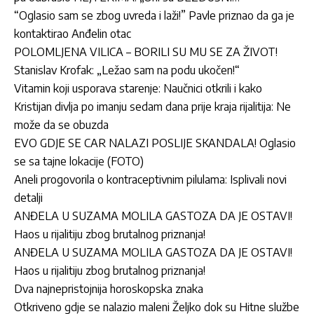
“Oglasio sam se zbog uvreda i laži!” Pavle priznao da ga je
kontaktirao Anđelin otac
POLOMLJENA VILICA – BORILI SU MU SE ZA ŽIVOT!
Stanislav Krofak: „Ležao sam na podu ukočen!“
Vitamin koji usporava starenje: Naučnici otkrili i kako
Kristijan divlja po imanju sedam dana prije kraja rijalitija: Ne
može da se obuzda
EVO GDJE SE CAR NALAZI POSLIJE SKANDALA! Oglasio
se sa tajne lokacije (FOTO)
Aneli progovorila o kontraceptivnim pilulama: Isplivali novi
detalji
ANĐELA U SUZAMA MOLILA GASTOZA DA JE OSTAVI!
Haos u rijalitiju zbog brutalnog priznanja!
ANĐELA U SUZAMA MOLILA GASTOZA DA JE OSTAVI!
Haos u rijalitiju zbog brutalnog priznanja!
Dva najnepristojnija horoskopska znaka
Otkriveno gdje se nalazio maleni Željko dok su Hitne službe