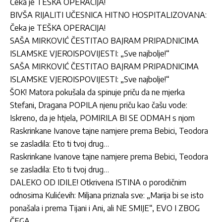
Čeka je TEŠKA OPERACIJA!
BIVŠA RIJALITI UČESNICA HITNO HOSPITALIZOVANA:
Čeka je TEŠKA OPERACIJA!
SAŠA MIRKOVIĆ ČESTITAO BAJRAM PRIPADNICIMA
ISLAMSKE VJEROISPOVIJESTI: „Sve najbolje!“
SAŠA MIRKOVIĆ ČESTITAO BAJRAM PRIPADNICIMA
ISLAMSKE VJEROISPOVIJESTI: „Sve najbolje!“
ŠOK! Matora pokušala da spinuje priču da ne mjerka
Stefani, Dragana POPILA njenu priču kao čašu vode:
Iskreno, da je htjela, POMIRILA BI SE ODMAH s njom
Raskrinkane Ivanove tajne namjere prema Bebici, Teodora
se zasladila: Eto ti tvoj drug…
Raskrinkane Ivanove tajne namjere prema Bebici, Teodora
se zasladila: Eto ti tvoj drug…
DALEKO OD IDILE! Otkrivena ISTINA o porodičnim
odnosima Kulićevih: Miljana priznala sve: „Marija bi se isto
ponašala i prema Tijani i Ani, ali NE SMIJE“, EVO I ZBOG
ČEGA