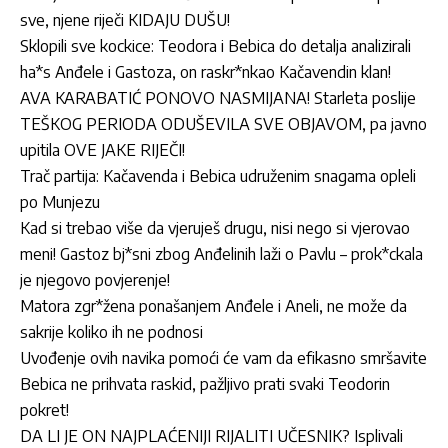
sve, njene riječi KIDAJU DUŠU!
Sklopili sve kockice: Teodora i Bebica do detalja analizirali
ha*s Anđele i Gastoza, on raskr*nkao Kačavendin klan!
AVA KARABATIĆ PONOVO NASMIJANA! Starleta poslije
TEŠKOG PERIODA ODUŠEVILA SVE OBJAVOM, pa javno
upitila OVE JAKE RIJEČI!
Trač partija: Kačavenda i Bebica udruženim snagama opleli
po Munjezu
Kad si trebao više da vjeruješ drugu, nisi nego si vjerovao
meni! Gastoz bj*sni zbog Anđelinih laži o Pavlu – prok*ckala
je njegovo povjerenje!
Matora zgr*žena ponašanjem Anđele i Aneli, ne može da
sakrije koliko ih ne podnosi
Uvođenje ovih navika pomoći će vam da efikasno smršavite
Bebica ne prihvata raskid, pažljivo prati svaki Teodorin
pokret!
DA LI JE ON NAJPLAĆENIJI RIJALITI UČESNIK? Isplivali