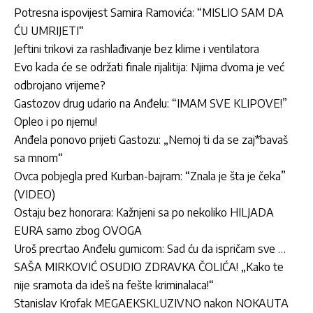
Potresna ispovijest Samira Ramovića: “MISLIO SAM DA
ĆU UMRIJETI“
Jeftini trikovi za rashlađivanje bez klime i ventilatora
Evo kada će se održati finale rijalitija: Njima dvoma je već
odbrojano vrijeme?
Gastozov drug udario na Anđelu: “IMAM SVE KLIPOVE!”
Opleo i po njemu!
Anđela ponovo prijeti Gastozu: „Nemoj ti da se zaj*bavaš
sa mnom“
Ovca pobjegla pred Kurban-bajram: “Znala je šta je čeka”
(VIDEO)
Ostaju bez honorara: Kažnjeni sa po nekoliko HILJADA
EURA samo zbog OVOGA
Uroš precrtao Anđelu gumicom: Sad ću da ispričam sve …
SAŠA MIRKOVIĆ OSUDIO ZDRAVKA ČOLIĆA! „Kako te
nije sramota da ideš na fešte kriminalaca!“
Stanislav Krofak MEGAEKSKLUZIVNO nakon NOKAUTA