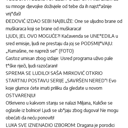
su mnoge djevojke doživjele od tebe da ih najst*ašnije
vrij*đaš!
ĐEDOVIĆ IZDAO SEBI NAJBLIŽE: One se uljudno brane od
muškaraca koji se brane od muškaraca!
LJUDI, JEL OVO MOGUĆE?! Kačavenda se UNE*EDILA u
sred emisije, ljudi ne prestaju da joj se PODSMIJ*VAJU:
„Kumašine, ne napreži se!“ (FOTO)
Gastoz urnisan zbog izdaje: Usred programa uživo pale
t*ške riječi, ljudi razočarani!
SPREMA SE LUDILO! SAŠA MIRKOVIĆ OTKRIO
STARTNU POSTAVU SERIJE „SAVRŠEN NERED“! Evo
koje glumce ćete imati priliku da gledate u novom
OSTVARENJU!
Otkriveno u kakvom stanju se nalazi Miljana, Kulićke se
oglasile iz bolnice! Ljudi se ub*jaju zbog dugova! Ne mogu
obećati da neću ponoviti!
LUKA SVE IZNENADIO IZBOROM: Dragana je porodici