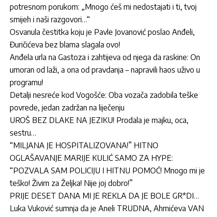
potresnom porukom: „Mnogo ćeš mi nedostajati i ti, tvoj
smijeh i naši razgovori…“
Osvanula čestitka koju je Pavle Jovanović poslao Anđeli,
Đuričićeva bez blama slagala ovo!
Anđela urla na Gastoza i zahtijeva od njega da raskine: On
umoran od laži, a ona od pravdanja – napravili haos uživo u
programu!
Detalji nesreće kod Vogošće: Oba vozača zadobila teške
povrede, jedan zadržan na liječenju
UROŠ BEZ DLAKE NA JEZIKU! Prodala je majku, oca,
sestru…
“MILJANA JE HOSPITALIZOVANA!” HITNO
OGLAŠAVANJE MARIJE KULIĆ SAMO ZA HYPE:
“POZVALA SAM POLICIJU I HITNU POMOĆ! Mnogo mi je
teško! Živim za Željka! Nije joj dobro!”
PRIJE DESET DANA MI JE REKLA DA JE BOLE GR*DI…
Luka Vuković sumnja da je Aneli TRUDNA, Ahmićeva VAN