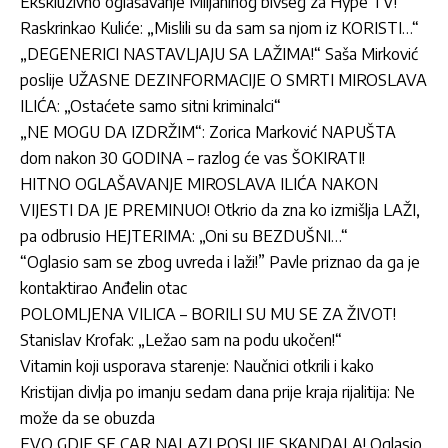
Ekskluzivno oglašavanje Miljaninog bivšeg za Hype TV!
Raskrinkao Kuliće: „Mislili su da sam sa njom iz KORISTI…“
„DEGENERICI NASTAVLJAJU SA LAŽIMA!“ Saša Mirković
poslije UŽASNE DEZINFORMACIJE O SMRTI MIROSLAVA
ILIĆA: „Ostaćete samo sitni kriminalci“
„NE MOGU DA IZDRŽIM“: Zorica Marković NAPUŠTA
dom nakon 30 GODINA – razlog će vas ŠOKIRATI!
HITNO OGLAŠAVANJE MIROSLAVA ILIĆA NAKON
VIJESTI DA JE PREMINUO! Otkrio da zna ko izmišlja LAŽI,
pa odbrusio HEJTERIMA: „Oni su BEZDUŠNI…“
“Oglasio sam se zbog uvreda i laži!” Pavle priznao da ga je
kontaktirao Anđelin otac
POLOMLJENA VILICA – BORILI SU MU SE ZA ŽIVOT!
Stanislav Krofak: „Ležao sam na podu ukočen!“
Vitamin koji usporava starenje: Naučnici otkrili i kako
Kristijan divlja po imanju sedam dana prije kraja rijalitija: Ne
može da se obuzda
EVO GDJE SE CAR NALAZI POSLIJE SKANDALA! Oglasio