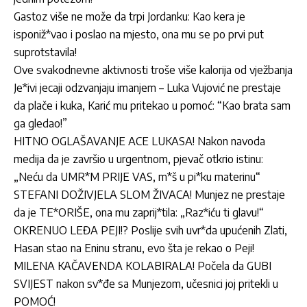
Gastoz više ne može da trpi Jordanku: Kao kera je
isponiž*vao i poslao na mjesto, ona mu se po prvi put
suprotstavila!
Ove svakodnevne aktivnosti troše više kalorija od vježbanja
Je*ivi jecaji odzvanjaju imanjem – Luka Vujović ne prestaje
da plače i kuka, Karić mu pritekao u pomoć: “Kao brata sam
ga gledao!”
HITNO OGLAŠAVANJE ACE LUKASA! Nakon navoda
medija da je završio u urgentnom, pjevač otkrio istinu:
„Neću da UMR*M PRIJE VAS, m*š u pi*ku materinu“
STEFANI DOŽIVJELA SLOM ŽIVACA! Munjez ne prestaje
da je TE*ORIŠE, ona mu zaprij*tila: „Raz*iću ti glavu!“
OKRENUO LEĐA PEJI!? Poslije svih uvr*da upućenih Zlati,
Hasan stao na Eninu stranu, evo šta je rekao o Peji!
MILENA KAČAVENDA KOLABIRALA! Počela da GUBI
SVIJEST nakon sv*đe sa Munjezom, učesnici joj pritekli u
POMOĆ!