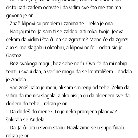
čisto kad izađem odavde i da vidim sve što me zanima –
govorio je on.
– Znači klipovi su problem i zanima te – rekla je ona.
– Nabijaj mi to. Ja sam ti se zakleo, a ti rokaj tvoje. Jedva
čekam da vidim i šta ću da se zgrozim? Mene će da zgrozi
ako si me slagala u oktobru, a klipovi neće – odbrusio je
Gastoz
.
– Bez svakoga mogu, bez sebe neću. Ovo će da mi nabija
tenziju svaki dan, a već ne mogu da se kontrolišem – dodala
je
Anđela
.
– Sad znaš kako je meni, ali sam smireniji od tebe. Želim da
vidim da me nisi slagala, a ako nisi ja ću da okrenem sve da
dođem do tebe – rekao je on.
– Da dođeš do mene? To je neka promjena planova? –
šokirala se
Anđela
.
– Da. Ja ću biti u svom stanu. Razilazimo se u superfinalu –
rekao je on.