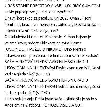
UROŠ STANIĆ PRECRTAO ANĐELU ĐURIČIĆ GUMICOM!
Puklo prijateljstvo: „Sad ću da ti ispričam..“
Dnevni horoskop za petak, 6. juni 2025: Ovan u “zoni
komfora”, Jarac u vremenskom „cajtnotu”, Djevica prelazi u
„sljedeću fazu“ flertovanja, a Vi?
Reisul-ulema Husein-ef. Kavazović: Kurban-bajram je
vrijeme žrtve, radosti i bliskosti sa svim ljudima
„OVO NE BIH POŽELIO NIKOME!“ Dino Merlin o
zdravstvenom problemu: „Nekim čudom sam se izvukao“.
SAŠA MIRKOVIĆ PREDSTAVIO FILMSKI GRAD U
LISOVIĆIMA NA 11 HEKTARA! Ekskluzivno u emisiji „Ko si
kad ne gleda niko“ (VIDEO)
SAŠA MIRKOVIĆ PREDSTAVIO FILMSKI GRAD U
LISOVIĆIMA NA 11 HEKTARA! Ekskluzivno u emisiji „Ko si
kad ne gleda niko“ (VIDEO)
Hitno oglašavanje Pavla Jovanovića – otkrio šta je radio s
Anđelom na Zlatiboru! NE MOŽE VIŠE DA ĆUTI