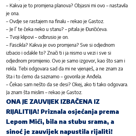
– Kakva je to promjena planova? Objasni mi ovo – nastavila
je ona.
– Ovdje se rastajem na finalu – rekao je
Gastoz
.
– Je l’ te čeka neko u stanu? – pitala je
Đuričićeva
.
– Tvoji klipovi – odbrusio je on.
– Fascikla? Kakva je ovo promjena? Sve si odjednom
izbacio i odakle to? Znači ti i ja nismo u vezi i sve si
odjednom promijenio. Ovo je samo izgovor, kao što sam i
rekla. Tebi odgovara sad da mi ne vjeruješ, a ne znam za
šta i to ćemo da saznamo – govorila je
Anđela
.
– Čekao sam nešto da se desi? Okej, ako ti tako odgovara.
Ja znam šta mislim – rekao je
Gastoz
.
ONA JE ZAUVIJEK IZBAČENA IZ
RIJALITIJA! Priznala osjećanja prema
Lepom Mići, bila na stubu srama, a
sinoć je zauvijek napustila rijaliti!