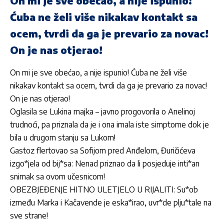
On mi je sve obećao, a nije ispunio!
Ćuba ne želi više nikakav kontakt sa
ocem, tvrdi da ga je prevario za novac!
On je nas otjerao!
On mi je sve obećao, a nije ispunio! Ćuba ne želi više
nikakav kontakt sa ocem, tvrdi da ga je prevario za novac!
On je nas otjerao!
Oglasila se Lukina majka – javno progovorila o Anelinoj
trudnoći, pa priznala da je i ona imala iste simptome dok je
bila u drugom stanju sa Lukom!
Gastoz flertovao sa Sofijom pred Anđelom, Đuričićeva
izgo*jela od bij*sa: Nenad priznao da li posjeduje inti*an
snimak sa ovom učesnicom!
OBEZBJEĐENJE HITNO ULETJELO U RIJALITI: Su*ob
između Marka i Kačavende je eska*irao, uvr*de plju*tale na
sve strane!