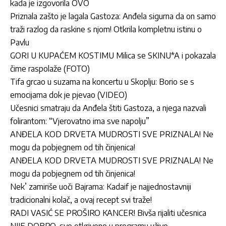
kada je izgovorila OVO
Priznala zašto je lagala Gastoza: Anđela sigurna da on samo
traži razlog da raskine s njom! Otkrila kompletnu istinu o
Pavlu
GORI U KUPAĆEM KOSTIMU Milica se SKINU*A i pokazala
čime raspolaže (FOTO)
Tifa grcao u suzama na koncertu u Skoplju: Borio se s
emocijama dok je pjevao (VIDEO)
Učesnici smatraju da Anđela štiti Gastoza, a njega nazvali
folirantom: “Vjerovatno ima sve napolju”
ANĐELA KOD DRVETA MUDROSTI SVE PRIZNALA! Ne
mogu da pobjegnem od tih činjenica!
ANĐELA KOD DRVETA MUDROSTI SVE PRIZNALA! Ne
mogu da pobjegnem od tih činjenica!
Nek’ zamiriše uoči Bajrama: Kadaif je najjednostavniji
tradicionalni kolač, a ovaj recept svi traže!
RADI VASIĆ SE PROŠIRO KANCER! Bivša rijaliti učesnica