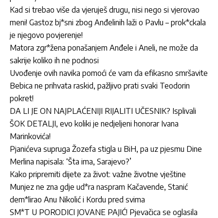
Kad si trebao više da vjeruješ drugu, nisi nego si vjerovao
meni! Gastoz bj*sni zbog Anđelinih laži o Pavlu – prok*ckala
je njegovo povjerenje!
Matora zgr*žena ponašanjem Anđele i Aneli, ne može da
sakrije koliko ih ne podnosi
Uvođenje ovih navika pomoći će vam da efikasno smršavite
Bebica ne prihvata raskid, pažljivo prati svaki Teodorin
pokret!
DA LI JE ON NAJPLAĆENIJI RIJALITI UČESNIK? Isplivali
ŠOK DETALJI, evo koliki je nedjeljeni honorar Ivana
Marinkovića!
Pjanićeva supruga Žozefa stigla u BiH, pa uz pjesmu Dine
Merlina napisala: ‘Šta ima, Sarajevo?’
Kako pripremiti dijete za život: važne životne vještine
Munjez ne zna gdje ud*ra naspram Kačavende, Stanić
dem*lirao Anu Nikolić i Kordu pred svima
SM*T U PORODICI JOVANE PAJIĆ! Pjevačica se oglasila