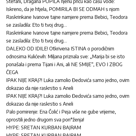
Stefani, Dragana POPILA njenu priču kao čašu vode:
Iskreno, da je htjela, POMIRILA BI SE ODMAH s njom
Raskrinkane Ivanove tajne namjere prema Bebici, Teodora
se zasladila: Eto ti tvoj drug…
Raskrinkane Ivanove tajne namjere prema Bebici, Teodora
se zasladila: Eto ti tvoj drug…
DALEKO OD IDILE! Otkrivena ISTINA o porodičnim
odnosima Kulićevih: Miljana priznala sve: „Marija bi se isto
ponašala i prema Tijani i Ani, ali NE SMIJE“, EVO I ZBOG
ČEGA
IPAK NIJE KRAJ?! Luka zamolio Đedovića samo jedno, ovim
dokazao da nije raskrstio s Aneli
IPAK NIJE KRAJ?! Luka zamolio Đedovića samo jedno, ovim
dokazao da nije raskrstio s Aneli
Palo pomirenje: Ena Čolić i Peja više ne gube vrijeme,
oprostili jedno drugom sva pon*ženja!
HYPE: SRETAN KURBAN BAJRAM
HYPE: SRETAN KURBAN BAJRAM