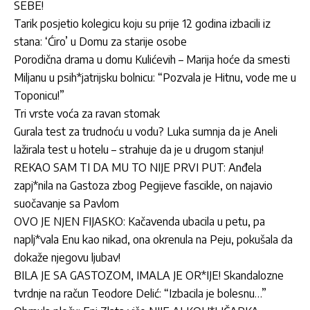
SEBE!
Tarik posjetio kolegicu koju su prije 12 godina izbacili iz
stana: ‘Ćiro’ u Domu za starije osobe
Porodična drama u domu Kulićevih – Marija hoće da smesti
Miljanu u psih*jatrijsku bolnicu: “Pozvala je Hitnu, vode me u
Toponicu!”
Tri vrste voća za ravan stomak
Gurala test za trudnoću u vodu? Luka sumnja da je Aneli
lažirala test u hotelu – strahuje da je u drugom stanju!
REKAO SAM TI DA MU TO NIJE PRVI PUT: Anđela
zapj*nila na Gastoza zbog Pegijeve fascikle, on najavio
suočavanje sa Pavlom
OVO JE NJEN FIJASKO: Kačavenda ubacila u petu, pa
naplj*vala Enu kao nikad, ona okrenula na Peju, pokušala da
dokaže njegovu ljubav!
BILA JE SA GASTOZOM, IMALA JE OR*IJE! Skandalozne
tvrdnje na račun Teodore Delić: “Izbacila je bolesnu…”