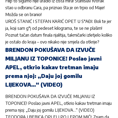
Filip to sigurno nije uradio iz čista mira! Stanislav Krofak
stao u odbranu Cara, pa priznao šta je on trpio od Maje!
Možda se on branio!
UROŠ STANIĆ I STEFAN KARIĆ OPET U S*AĐI: Boli te jer
ja, koji sam g*j od pedeset kilograma, te se ne plašim!
Poznat tačan datum finala rijalitija, takmičarki izletjelo koliko
je ostalo do kraja – ovo nikako nije smjela da otkrije?
BRENDON POKUŠAVA DA IZVUČE
MILJANU IZ TOPONICE! Poslao javni
APEL, otkrio kakav tretman imaju
prema njoj: „Daju joj gomilu
LIJEKOVA…“ (VIDEO)
BRENDON POKUŠAVA DA IZVUČE MILJANU IZ
TOPONICE! Poslao javni APEL, otkrio kakav tretman imaju
prema njoj: „Daju joj gomilu LIJEKOVA…“ (VIDEO)
TEODORA I BEBICA OPLELI PO LEPOM MIĆI: Znam da