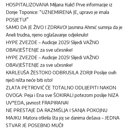
HOSPITALIZOVANA Miljana Kulić! Prve informacije iz
Donje Toponice: “UZNEMIRENA JE, upravo je imala
POSJETU!”
SAMO DA JE ŽIVO I ZDRAVO! Jasmina Ahmić sumnja da je
Aneli trudna, njeno oglašavanje odjeknulo!
HYPE ZVEZDE – Audicije 2025! Slijedi VAŽNO
OBAVJEŠTENJE za sve učesnike!
HYPE ZVEZDE – Audicije 2025! Slijedi VAŽNO
OBAVJEŠTENJE za sve učesnike!
KARLEUŠA ŽESTOKO ODBRUSILA ZORJI! Poslije ovih
riječi ništa neće biti isto!
ZLATA PETROVIĆ ĆE TOTALNO ODLIJEPITI NAKON
OVOGA: Peja i Ena sve ŠOKIRALI potezom poslije NIZA
UV*EDA, javnost FRAPIRANA!
NE PRESTAJE DA RAZMIŠLJA I SANJA POKOJNU
MAЈKU: Matora otkrila šta joj se danima dešava – ЈEDNA
STVAR ЈE POSEBNO MUČI!