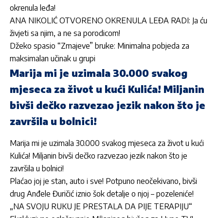
okrenula leđa!
ANA NIKOLIĆ OTVORENO OKRENULA LEĐA RADI: Ja ću
živjeti sa njim, a ne sa porodicom!
Džeko spasio “Zmajeve” bruke: Minimalna pobjeda za
maksimalan učinak u grupi
Marija mi je uzimala 30.000 svakog
mjeseca za život u kući Kulića! Miljanin
bivši dečko razvezao jezik nakon što je
završila u bolnici!
Marija mi je uzimala 30.000 svakog mjeseca za život u kući
Kulića! Miljanin bivši dečko razvezao jezik nakon što je
završila u bolnici!
Plaćao joj je stan, auto i sve! Potpuno neočekivano, bivši
drug Anđele Đuričić iznio šok detalje o njoj – pozeleniće!
„NA SVOJU RUKU JE PRESTALA DA PIJE TERAPIJU“