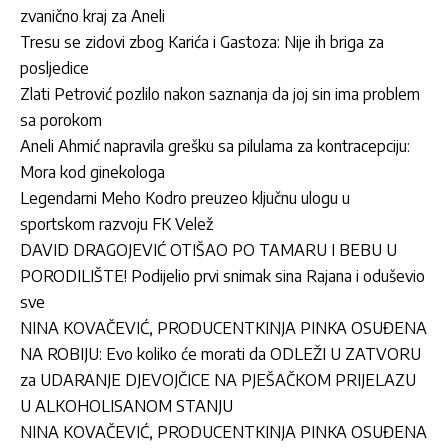
zvanično kraj za Aneli
Tresu se zidovi zbog Karića i Gastoza: Nije ih briga za
posljedice
Zlati Petrović pozlilo nakon saznanja da joj sin ima problem
sa porokom
Aneli Ahmić napravila grešku sa pilulama za kontracepciju:
Mora kod ginekologa
Legendarni Meho Kodro preuzeo ključnu ulogu u
sportskom razvoju FK Velež
DAVID DRAGOJEVIĆ OTIŠAO PO TAMARU I BEBU U
PORODILIŠTE! Podijelio prvi snimak sina Rajana i oduševio
sve
NINA KOVAČEVIĆ, PRODUCENTKINJA PINKA OSUĐENA
NA ROBIJU: Evo koliko će morati da ODLEŽI U ZATVORU
za UDARANJE DJEVOJČICE NA PJEŠAČKOM PRIJELAZU
U ALKOHOLISANOM STANJU
NINA KOVAČEVIĆ, PRODUCENTKINJA PINKA OSUĐENA