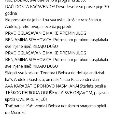
NIJE DOBRO, sve otkriveno u programu uživo,
DAČI DOSTA KAČAVENDE! Devedesete su prošle prije 30
godina!
Ne prestaje da je blati na sva usta: Uroš se razočarao u
Anđelu, preko ovoga neće da joj pređe
PRVO OGLAŠAVANJE MAJKE PREMINULOG
BENJAMINA SPAHOVIĆA: Potresnom porukom rasplakala
sve, njene riječi KIDAJU DUŠU!
PRVO OGLAŠAVANJE MAJKE PREMINULOG
BENJAMINA SPAHOVIĆA: Potresnom porukom rasplakala
sve, njene riječi KIDAJU DUŠU!
Sklopili sve kockice: Teodora i Bebica do detalja analizirali
ha*s Anđele i Gastoza, on raskr*nkao Kačavendin klan!
AVA KARABATIĆ PONOVO NASMIJANA! Starleta poslije
TEŠKOG PERIODA ODUŠEVILA SVE OBJAVOM, pa javno
upitila OVE JAKE RIJEČI!
Trač partija: Kačavenda i Bebica udruženim snagama opleli
po Munjezu