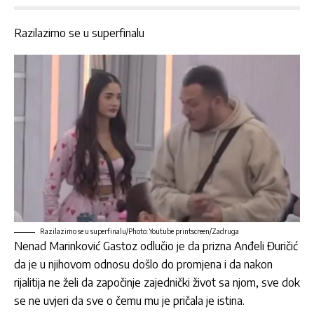
Razilazimo se u superfinalu
Razilazimo se u superfinalu/Photo: Youtube printscreen/Zadruga
Nenad Marinković Gastoz
odlučio je da prizna
Anđeli Đuričić
da je u njihovom odnosu došlo do promjena i da nakon
rijalitija ne želi da započinje zajednički život sa njom, sve dok
se ne uvjeri da sve o čemu mu je pričala je istina.