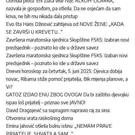
Obrnula ploču: Eni Zlata više NIJE ALKOH*LIČARKA,
nazvala je gospođom, pa otkrila: Da ne osjećam da sam
kriva, ne bih mu nikada dala pristup
Evo šta Haris Džinović zahtijeva od NOVE ŽENE: „KADA
SE ZAVRŠI U KREVETU…“
Završena maratonska sjednica Skupštine FSKS: Izabran novi
predsjednik – poznato ko ide u državni savez
Završena maratonska sjednica Skupštine FSKS: Izaban novi
predsjednik – poznato ko ide u državni savez
Dnevni horoskop za četvrtak, 5. juni 2025: Djevica dobija
novac, Ribama stiže pomoć prijatelja, Bik mijenja planove, a
Vi?
GATOZ IZDAO ENU ZBOG OVOGA! Da bi zaštitio djevojku
ispao loš prijatelj – priznao sve JAVNO!
David Dragojević sa suprugom napravio raj za sina:
Otvorena vrata raskošnog doma
Emina Jahović otkrila bolnu istinu: „NEMAM PRAVE
PRIJATELJE, SHVATILA SAM…“