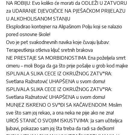
NA ROBIJU: Evo koliko će morati da ODLEŽI U ZATVORU
za UDARANJE DJEVOJČICE NA PJEŠAČKOM PRIJELAZU
U ALKOHOLISANOM STANJU
Eksplodirao kontejner na Alipašinom Polju koji se nalazio
pored osnovne škole!
Ovo je pet svakodnevnih navika koje čuvaju ljubav:
Terapeutkinja otkriva ključ sretnih brakova
NE PRESTAJE SA MORBIDNOSTIMA Ena poželjela smrt
cimeru – moli Boga da ga što prije pošalje u grob kod majke
ISPLIVALA SLIKA CECE IZ OKRUŽNOG ZATV*RA:
Svetlana Ražnatović UHAPŠENA u svom domu!
ISPLIVALA SLIKA CECE IZ OKRUŽNOG ZATV*RA:
Svetlana Ražnatović UHAPŠENA u svom domu!
MUNJEZ ISKRENO O SV*ĐI SA KAČAVENDOM: Mislim
sve što sam joj rekao, a ona neka ne pije ako ne zna!
UROŠ STANIĆ O SVOJIM ISKUSTVIMA: Ja sam učiteljica
ljubavi, pokazao sam joj šta treba da radi sa dečkom!