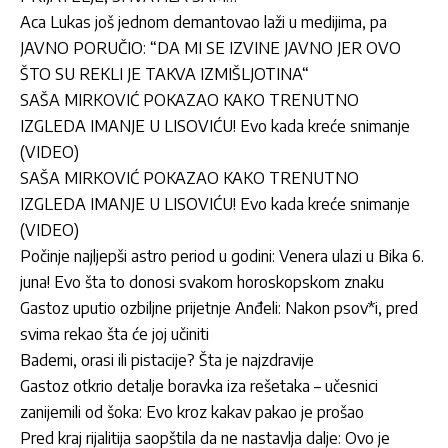
Aca Lukas još jednom demantovao laži u medijima, pa
JAVNO PORUČIO: “DA MI SE IZVINE JAVNO JER OVO
ŠTO SU REKLI JE TAKVA IZMIŠLJOTINA“
SAŠA MIRKOVIĆ POKAZAO KAKO TRENUTNO
IZGLEDA IMANJE U LISOVIĆU! Evo kada kreće snimanje
(VIDEO)
SAŠA MIRKOVIĆ POKAZAO KAKO TRENUTNO
IZGLEDA IMANJE U LISOVIĆU! Evo kada kreće snimanje
(VIDEO)
Počinje najljepši astro period u godini: Venera ulazi u Bika 6.
juna! Evo šta to donosi svakom horoskopskom znaku
Gastoz uputio ozbiljne prijetnje Anđeli: Nakon psov*i, pred
svima rekao šta će joj učiniti
Bademi, orasi ili pistacije? Šta je najzdravije
Gastoz otkrio detalje boravka iza rešetaka – učesnici
zanijemili od šoka: Evo kroz kakav pakao je prošao
Pred kraj rijalitija saopštila da ne nastavlja dalje: Ovo je