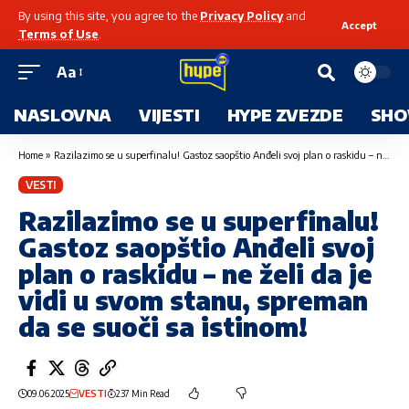
By using this site, you agree to the
Privacy Policy
and
Accept
Terms of Use
.
Aa
NASLOVNA
VIJESTI
HYPE ZVEZDE
SHO
Home
»
Razilazimo se u superfinalu! Gastoz saopštio Anđeli svoj plan o raskidu – ne želi da je vidi u svom stanu, spreman da se suoči sa istinom!
VESTI
Razilazimo se u superfinalu!
Gastoz saopštio Anđeli svoj
plan o raskidu – ne želi da je
vidi u svom stanu, spreman
da se suoči sa istinom!
09.06.2025
VESTI
237 Min Read