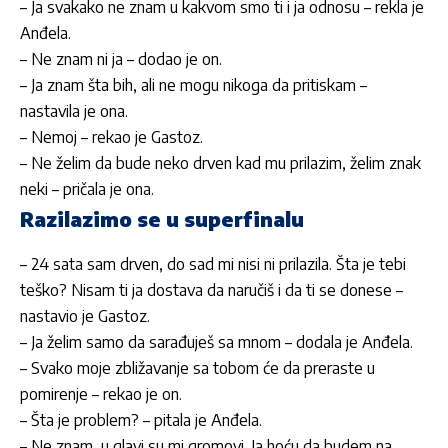
– Ja svakako ne znam u kakvom smo ti i ja odnosu – rekla je
Anđela
.
– Ne znam ni ja – dodao je on.
– Ja znam šta bih, ali ne mogu nikoga da pritiskam –
nastavila je ona.
– Nemoj – rekao je
Gastoz
.
– Ne želim da bude neko drven kad mu prilazim, želim znak
neki – pričala je ona.
Razilazimo se u superfinalu
– 24 sata sam drven, do sad mi nisi ni prilazila. Šta je tebi
teško? Nisam ti ja dostava da naručiš i da ti se donese –
nastavio je
Gastoz
.
– Ja želim samo da sarađuješ sa mnom – dodala je
Anđela
.
– Svako moje zbližavanje sa tobom će da preraste u
pomirenje – rekao je on.
– Šta je problem? – pitala je
Anđela
.
– Ne znam, u glavi su mi gromovi. Ja hoću da budem na