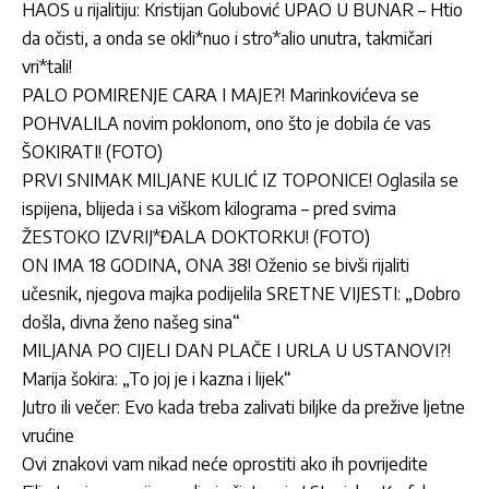
HAOS u rijalitiju: Kristijan Golubović UPAO U BUNAR – Htio
da očisti, a onda se okli*nuo i stro*alio unutra, takmičari
vri*tali!
PALO POMIRENJE CARA I MAJE?! Marinkovićeva se
POHVALILA novim poklonom, ono što je dobila će vas
ŠOKIRATI! (FOTO)
PRVI SNIMAK MILJANE KULIĆ IZ TOPONICE! Oglasila se
ispijena, blijeda i sa viškom kilograma – pred svima
ŽESTOKO IZVRIJ*ĐALA DOKTORKU! (FOTO)
ON IMA 18 GODINA, ONA 38! Oženio se bivši rijaliti
učesnik, njegova majka podijelila SRETNE VIJESTI: „Dobro
došla, divna ženo našeg sina“
MILJANA PO CIJELI DAN PLAČE I URLA U USTANOVI?!
Marija šokira: „To joj je i kazna i lijek“
Jutro ili večer: Evo kada treba zalivati biljke da prežive ljetne
vrućine
Ovi znakovi vam nikad neće oprostiti ako ih povrijedite