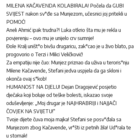
MILENA KAČAVENDA KOLABIRALA! Počela da GUBI
SVIJEST nakon sv*đe sa Munjezom, učesnici joj pritekli u
POMOĆ!
Aneli Ahmić ipak trudna?! Luka otkrio šta mu je rekla u
povjerenju – ovo mu je unijelo crv sumnje!
Đole Kralj uništ*o bivšu drugaricu, zak*cao je u živo blato, pa
progovorio o Terzi i Milici Veličković!
Za empatiju nije čuo: Munjez priznao da uživa u teroris*nju
Milene Kačavende, Stefani jedva uspjela da ga skloni i
okonča ovaj s*kob!
HUMANOST NA DJELU! Dejan Dragojević posjetio
dječaka koji boluje od teške bolesti, iskazao svoje
oduševljenje: „Moj drugar je NAJHRABRIJI i NAJJAČI
ČOVJEK NA SVIJETU!“
Tvoje dijete čuva moja majka! Stefani se posv*đala sa
Munjezom zbog Kačavende, vr*šti iz petnih žila! Ud*rala te
u stomak!