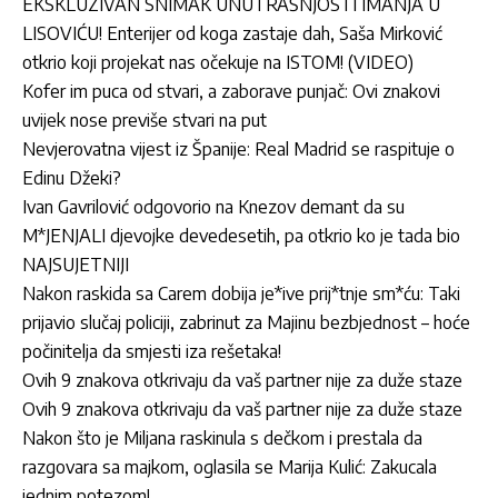
EKSKLUZIVAN SNIMAK UNUTRAŠNJOSTI IMANJA U
LISOVIĆU! Enterijer od koga zastaje dah, Saša Mirković
otkrio koji projekat nas očekuje na ISTOM! (VIDEO)
Kofer im puca od stvari, a zaborave punjač: Ovi znakovi
uvijek nose previše stvari na put
Nevjerovatna vijest iz Španije: Real Madrid se raspituje o
Edinu Džeki?
Ivan Gavrilović odgovorio na Knezov demant da su
M*JENJALI djevojke devedesetih, pa otkrio ko je tada bio
NAJSUJETNIJI
Nakon raskida sa Carem dobija je*ive prij*tnje sm*ću: Taki
prijavio slučaj policiji, zabrinut za Majinu bezbjednost – hoće
počinitelja da smjesti iza rešetaka!
Ovih 9 znakova otkrivaju da vaš partner nije za duže staze
Ovih 9 znakova otkrivaju da vaš partner nije za duže staze
Nakon što je Miljana raskinula s dečkom i prestala da
razgovara sa majkom, oglasila se Marija Kulić: Zakucala
jednim potezom!