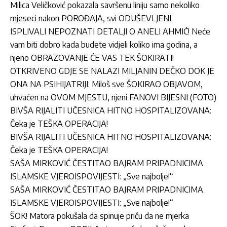
Milica Veličković pokazala savršenu liniju samo nekoliko
mjeseci nakon POROĐAJA, svi ODUŠEVLJENI
ISPLIVALI NEPOZNATI DETALJI O ANELI AHMIĆ! Neće
vam biti dobro kada budete vidjeli koliko ima godina, a
njeno OBRAZOVANJE ĆE VAS TEK ŠOKIRATI!
OTKRIVENO GDJE SE NALAZI MILJANIN DEČKO DOK JE
ONA NA PSIHIJATRIJI: Miloš sve ŠOKIRAO OBJAVOM,
uhvaćen na OVOM MJESTU, njeni FANOVI BIJESNI (FOTO)
BIVŠA RIJALITI UČESNICA HITNO HOSPITALIZOVANA:
Čeka je TEŠKA OPERACIJA!
BIVŠA RIJALITI UČESNICA HITNO HOSPITALIZOVANA:
Čeka je TEŠKA OPERACIJA!
SAŠA MIRKOVIĆ ČESTITAO BAJRAM PRIPADNICIMA
ISLAMSKE VJEROISPOVIJESTI: „Sve najbolje!“
SAŠA MIRKOVIĆ ČESTITAO BAJRAM PRIPADNICIMA
ISLAMSKE VJEROISPOVIJESTI: „Sve najbolje!“
ŠOK! Matora pokušala da spinuje priču da ne mjerka