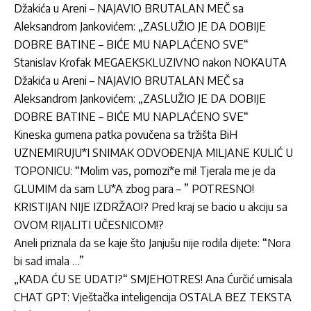
Džakića u Areni – NAJAVIO BRUTALAN MEČ sa
Aleksandrom Jankovićem: „ZASLUŽIO JE DA DOBIJE
DOBRE BATINE – BIĆE MU NAPLAĆENO SVE“
Stanislav Krofak MEGAEKSKLUZIVNO nakon NOKAUTA
Džakića u Areni – NAJAVIO BRUTALAN MEČ sa
Aleksandrom Jankovićem: „ZASLUŽIO JE DA DOBIJE
DOBRE BATINE – BIĆE MU NAPLAĆENO SVE“
Kineska gumena patka povučena sa tržišta BiH
UZNEMIRUJU*I SNIMAK ODVOĐENJA MILJANE KULIĆ U
TOPONICU: “Molim vas, pomozi*e mi! Tjerala me je da
GLUMIM da sam LU*A zbog para – ” POTRESNO!
KRISTIJAN NIJE IZDRŽAO!? Pred kraj se bacio u akciju sa
OVOM RIJALITI UČESNICOM!?
Aneli priznala da se kaje što Janjušu nije rodila dijete: “Nora
bi sad imala …”
„KADA ĆU SE UDATI?“ SMJEHOTRES! Ana Ćurčić urnisala
CHAT GPT: Vještačka inteligencija OSTALA BEZ TEKSTA