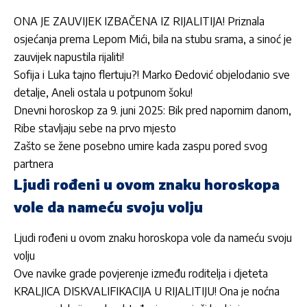
ONA JE ZAUVIJEK IZBAČENA IZ RIJALITIJA! Priznala
osjećanja prema Lepom Mići, bila na stubu srama, a sinoć je
zauvijek napustila rijaliti!
Sofija i Luka tajno flertuju?! Marko Đedović objelodanio sve
detalje, Aneli ostala u potpunom šoku!
Dnevni horoskop za 9. juni 2025: Bik pred napornim danom,
Ribe stavljaju sebe na prvo mjesto
Zašto se žene posebno umire kada zaspu pored svog
partnera
Ljudi rođeni u ovom znaku horoskopa
vole da nameću svoju volju
Ljudi rođeni u ovom znaku horoskopa vole da nameću svoju
volju
Ove navike grade povjerenje između roditelja i djeteta
KRALJICA DISKVALIFIKACIJA U RIJALITIJU! Ona je noćna