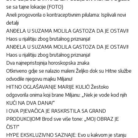
se sa tajne lokacije (FOTO)
Aneli progovorila o kontraceptivnim pilulama: Isplivali novi
detalji
ANĐELA U SUZAMA MOLILA GASTOZA DA JE OSTAVI!
Haos u rijalitiju zbog brutalnog priznanja!
ANĐELA U SUZAMA MOLILA GASTOZA DA JE OSTAVI!
Haos u rijalitiju zbog brutalnog priznanja!
Dva najnepristojnija horoskopska znaka
Otkriveno gdje se nalazio maleni Željko dok su Hitne službe
odvodile njegovu majku Miljanu!
HITNO OGLAŠAVANJE MARIJE KULIĆ! Žestoko
odgovorila onima koji brane Miljanu: „Nek je vode kod njih
KUĆI NA DVA DANA!“
I OVA PJEVAČICA JE RASKRSTILA SA GRAND
PRODUKCIJOM! Brod sve više tone: „MOJ OBRAZ JE
ČIST!“
HYPE EKSKLUZIVNO SAZNAJE: Evo u kakvom je stanju