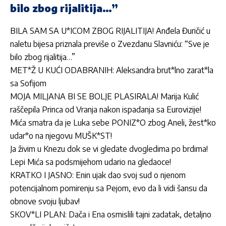
bilo zbog rijalitija…”
BILA SAM SA U*ICOM ZBOG RIJALITIJA! Anđela Đuričić u
naletu bijesa priznala previše o Zvezdanu Slavniću: “Sve je
bilo zbog rijalitija…”
MET*Ž U KUĆI ODABRANIH: Aleksandra brut*lno zarat*la
sa Sofijom
MOJA MILJANA BI SE BOLJE PLASIRALA! Marija Kulić
raščepila Princa od Vranja nakon ispadanja sa Eurovizije!
Mića smatra da je Luka sebe PONIZ*O zbog Aneli, žest*ko
udar*o na njegovu MUŠK*ST!
Ja živim u Knezu dok se vi gledate dvogledima po brdima!
Lepi Mića sa podsmijehom udario na gledaoce!
KRATKO I JASNO: Enin ujak dao svoj sud o njenom
potencijalnom pomirenju sa Pejom, evo da li vidi šansu da
obnove svoju ljubav!
SKOV*LI PLAN: Dača i Ena osmislili tajni zadatak, detaljno