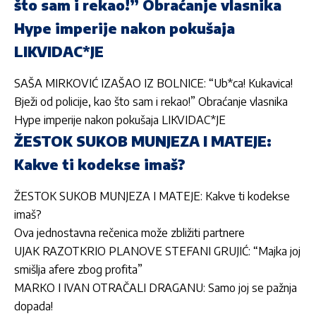
što sam i rekao!” Obraćanje vlasnika
Hype imperije nakon pokušaja
LIKVIDAC*JE
SAŠA MIRKOVIĆ IZAŠAO IZ BOLNICE: “Ub*ca! Kukavica!
Bježi od policije, kao što sam i rekao!” Obraćanje vlasnika
Hype imperije nakon pokušaja LIKVIDAC*JE
ŽESTOK SUKOB MUNJEZA I MATEJE:
Kakve ti kodekse imaš?
ŽESTOK SUKOB MUNJEZA I MATEJE: Kakve ti kodekse
imaš?
Ova jednostavna rečenica može zbližiti partnere
UJAK RAZOTKRIO PLANOVE STEFANI GRUJIĆ: “Majka joj
smišlja afere zbog profita”
MARKO I IVAN OTRAČALI DRAGANU: Samo joj se pažnja
dopada!