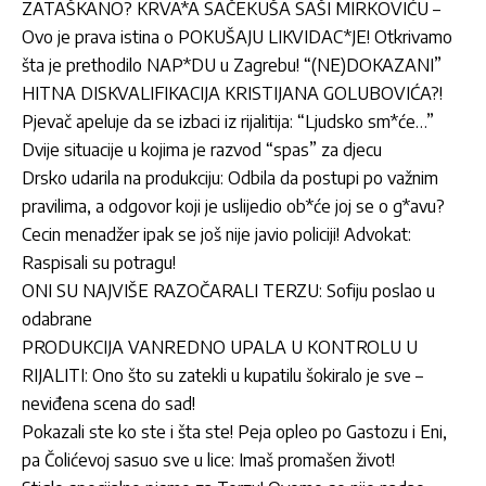
ZATAŠKANO? KRVA*A SAČEKUŠA SAŠI MIRKOVIĆU –
Ovo je prava istina o POKUŠAJU LIKVIDAC*JE! Otkrivamo
šta je prethodilo NAP*DU u Zagrebu! “(NE)DOKAZANI”
HITNA DISKVALIFIKACIJA KRISTIJANA GOLUBOVIĆA?!
Pjevač apeluje da se izbaci iz rijalitija: “Ljudsko sm*će…”
Dvije situacije u kojima je razvod “spas” za djecu
Drsko udarila na produkciju: Odbila da postupi po važnim
pravilima, a odgovor koji je uslijedio ob*će joj se o g*avu?
Cecin menadžer ipak se još nije javio policiji! Advokat:
Raspisali su potragu!
ONI SU NAJVIŠE RAZOČARALI TERZU: Sofiju poslao u
odabrane
PRODUKCIJA VANREDNO UPALA U KONTROLU U
RIJALITI: Ono što su zatekli u kupatilu šokiralo je sve –
neviđena scena do sad!
Pokazali ste ko ste i šta ste! Peja opleo po Gastozu i Eni,
pa Čolićevoj sasuo sve u lice: Imaš promašen život!