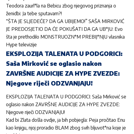
Teodora zaurl*la na Bebicu zbog njegovog priznanja o
ženidbi: Ja tebe sputavam?!
“ŠTA JE SLJEDEĆE? DA GA UBIJEMO!” SAŠA MIRKOVIĆ
JE PREDOSJETIO DA ĆE POKUŠATI DA GA UB*JU: Evo
šta je prethodilo MONSTRUOZN*M PREBIJ*NJU vlasnika
Hype televizije
EKSPLOZIJA TALENATA U PODGORICI:
Saša Mirković se oglasio nakon
ZAVRŠNE AUDICIJE ZA HYPE ZVEZDE:
Njegove riječi ODZVANJAJU!
EKSPLOZIJA TALENATA U PODGORICI: Saša Mirković se
oglasio nakon ZAVRŠNE AUDICIJE ZA HYPE ZVEZDE:
Njegove riječi ODZVANJAJU!
Kad bi Zlata došla ovdje, ja bih pobjegla: Peja pročitao Enu
kao knjigu, njoj proradio BLAM zbog svih bljuvot*na koje je