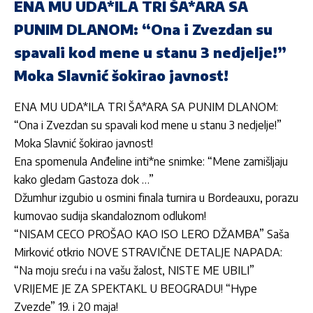
ENA MU UDA*ILA TRI ŠA*ARA SA
PUNIM DLANOM: “Ona i Zvezdan su
spavali kod mene u stanu 3 nedjelje!”
Moka Slavnić šokirao javnost!
ENA MU UDA*ILA TRI ŠA*ARA SA PUNIM DLANOM:
“Ona i Zvezdan su spavali kod mene u stanu 3 nedjelje!”
Moka Slavnić šokirao javnost!
Ena spomenula Anđeline inti*ne snimke: “Mene zamišljaju
kako gledam Gastoza dok …”
Džumhur izgubio u osmini finala turnira u Bordeauxu, porazu
kumovao sudija skandaloznom odlukom!
“NISAM CECO PROŠAO KAO ISO LERO DŽAMBA” Saša
Mirković otkrio NOVE STRAVIČNE DETALJE NAPADA:
“Na moju sreću i na vašu žalost, NISTE ME UBILI”
VRIJEME JE ZA SPEKTAKL U BEOGRADU! “Hype
Zvezde” 19. i 20 maja!