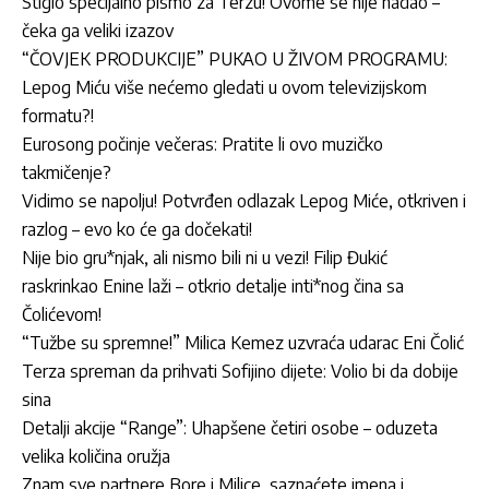
Stiglo specijalno pismo za Terzu! Ovome se nije nadao –
čeka ga veliki izazov
“ČOVJEK PRODUKCIJE” PUKAO U ŽIVOM PROGRAMU:
Lepog Miću više nećemo gledati u ovom televizijskom
formatu?!
Eurosong počinje večeras: Pratite li ovo muzičko
takmičenje?
Vidimo se napolju! Potvrđen odlazak Lepog Miće, otkriven i
razlog – evo ko će ga dočekati!
Nije bio gru*njak, ali nismo bili ni u vezi! Filip Đukić
raskrinkao Enine laži – otkrio detalje inti*nog čina sa
Čolićevom!
“Tužbe su spremne!” Milica Kemez uzvraća udarac Eni Čolić
Terza spreman da prihvati Sofijino dijete: Volio bi da dobije
sina
Detalji akcije “Range”: Uhapšene četiri osobe – oduzeta
velika količina oružja
Znam sve partnere Bore i Milice, saznaćete imena i