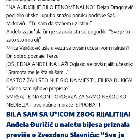
“NA AUDICIJI JE BILO FENOMENALNO” Dejan Dragojević
podijelio utiske i uputio snažnu poruku podrške Saši
Mirkoviću: “Tu sam da stanem uz istinu”
Anđelu zajau*ala čim je saznala šta se dogodilo: “Sve je to
zato što ima cilj”
Milica Veličković ušla u vezu sa bivšim učesnikom rijalitija?!
On dobro poznaje Terzu
JOŠ JEDNA ANĐELINA LAŽ! Oglasio se bivši rijaliti učesnik:
”Sramota me je šta slušam…”
GASTOZ ŽALI ŠTO NIJE BIO NA MJESTU FILIPA ĐUKIĆA!
“Video sam njihove prepiske”
SMRŠAJTE NAKON POROĐAJA ZA SAMO NEKOLIKO
NEDJELJA – ove načine morate ISPROBATI
BILA SAM SA U*ICOM ZBOG RIJALITIJA!
Anđela Đuričić u naletu bijesa priznala
previše o Zvezdanu Slavniću: “Sve je