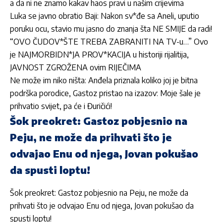
a da ni ne znamo kakav haos pravi u našim crijevima
Luka se javno obratio Baji: Nakon sv*đe sa Aneli, uputio
poruku ocu, stavio mu jasno do znanja šta NE SMIJE da radi!
“OVO ČUDOV*ŠTE TREBA ZABRANITI NA TV-u…” Ovo
je NAJMORBIDN*JA PROV*KACIJA u historiji rijalitija,
JAVNOST ZGROŽENA ovim RIJEČIMA
Ne može im niko ništa: Anđela priznala koliko joj je bitna
podrška porodice, Gastoz pristao na izazov: Moje šale je
prihvatio svijet, pa će i Đuričići!
Šok preokret: Gastoz pobjesnio na
Peju, ne može da prihvati što je
odvajao Enu od njega, Jovan pokušao
da spusti loptu!
Šok preokret: Gastoz pobjesnio na Peju, ne može da
prihvati što je odvajao Enu od njega, Jovan pokušao da
spusti loptu!