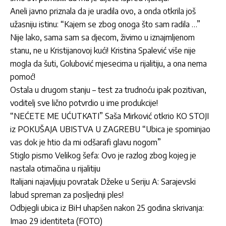
Aneli javno priznala da je uradila ovo, a onda otkrila još
užasniju istinu: “Kajem se zbog onoga što sam radila …”
Nije lako, sama sam sa djecom, živimo u iznajmljenom
stanu, ne u Kristijanovoj kući! Kristina Spalević više nije
mogla da šuti, Golubović mjesecima u rijalitiju, a ona nema
pomoć!
Ostala u drugom stanju – test za trudnoću ipak pozitivan,
voditelj sve lično potvrdio u ime produkcije!
“NEĆETE ME UĆUTKATI” Saša Mirković otkrio KO STOJI
iz POKUŠAJA UBISTVA U ZAGREBU “Ubica je spominjao
vas dok je htio da mi odšarafi glavu nogom”
Stiglo pismo Velikog šefa: Ovo je razlog zbog kojeg je
nastala otimačina u rijalitiju
Italijani najavljuju povratak Džeke u Seriju A: Sarajevski
labud spreman za posljednji ples!
Odbjegli ubica iz BiH uhapšen nakon 25 godina skrivanja:
Imao 29 identiteta (FOTO)