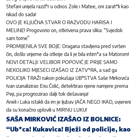
Stefani unijela razd*r u odnos Zole i Matee, oni zarat*li kao
nikad do sada!
OVO JE KLJUČNA STVAR O RAZVODU HARISA I
MELINE! Progovorio on, otkrivena prava slika: “Svjedok
sam tome”
PROMIJENILA SVE BOJE: Dragana stavljena pred svršen
čin, došlo vrijeme da otkrije da li je bila intim*a sa Matorom!
NOVI DETALJI: VELIBOR POPOVIĆ JE PRIJE SAMO
NEKOLIKO MJESECI IZAŠAO IZ ZATV*RA, a sad ga
POLICIJA TRAŽI nakon pokušaja UB*STVA Saše Mirkovića
Ivan izanalizirao Enu Čolić, detektirao njene namjere prema
Peji, pa prognozirao dalji tok dešavanja!
Aneli i Luka istakli da im je ljubav JAČA NEGO IKAD, uvjereni
da su konačno uplovili u MIRNU LUKU!
SAŠA MIRKOVIĆ IZAŠAO IZ BOLNICE:
“Ub*ca! Kukavica! Bježi od policije, kao