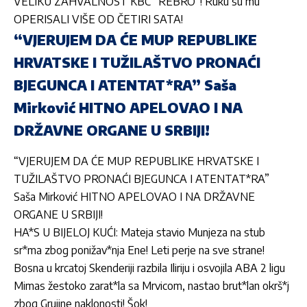
VELIKU ZAHVALNOST KBC “REBRO”! Ruku su mu
OPERISALI VIŠE OD ČETIRI SATA!
“VJERUJEM DA ĆE MUP REPUBLIKE
HRVATSKE I TUŽILAŠTVO PRONAĆI
BJEGUNCA I ATENTAT*RA” Saša
Mirković HITNO APELOVAO I NA
DRŽAVNE ORGANE U SRBIJI!
“VJERUJEM DA ĆE MUP REPUBLIKE HRVATSKE I
TUŽILAŠTVO PRONAĆI BJEGUNCA I ATENTAT*RA”
Saša Mirković HITNO APELOVAO I NA DRŽAVNE
ORGANE U SRBIJI!
HA*S U BIJELOJ KUĆI: Mateja stavio Munjeza na stub
sr*ma zbog ponižav*nja Ene! Leti perje na sve strane!
Bosna u krcatoj Skenderiji razbila Iliriju i osvojila ABA 2 ligu
Mimas žestoko zarat*la sa Mrvicom, nastao brut*lan okrš*j
zbog Grujine naklonosti! Šok!