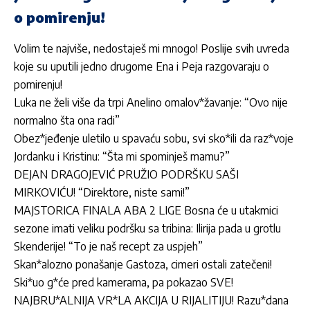
o pomirenju!
Volim te najviše, nedostaješ mi mnogo! Poslije svih uvreda
koje su uputili jedno drugome Ena i Peja razgovaraju o
pomirenju!
Luka ne želi više da trpi Anelino omalov*žavanje: “Ovo nije
normalno šta ona radi”
Obez*jeđenje uletilo u spavaću sobu, svi sko*ili da raz*voje
Jordanku i Kristinu: “Šta mi spominješ mamu?”
DEJAN DRAGOJEVIĆ PRUŽIO PODRŠKU SAŠI
MIRKOVIĆU! “Direktore, niste sami!”
MAJSTORICA FINALA ABA 2 LIGE Bosna će u utakmici
sezone imati veliku podršku sa tribina: Ilirija pada u grotlu
Skenderije! “To je naš recept za uspjeh”
Skan*alozno ponašanje Gastoza, cimeri ostali zatečeni!
Ski*uo g*će pred kamerama, pa pokazao SVE!
NAJBRU*ALNIJA VR*LA AKCIJA U RIJALITIJU! Razu*dana