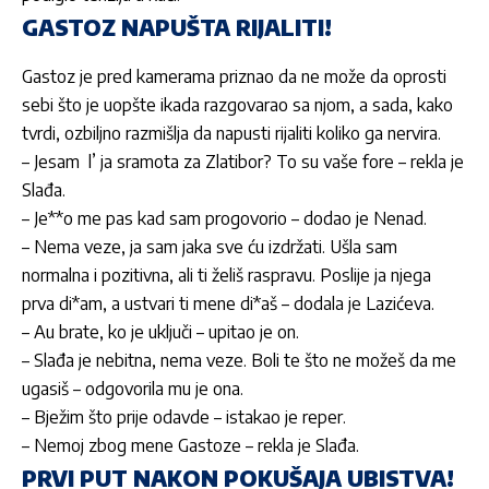
GASTOZ NAPUŠTA RIJALITI!
Gastoz je pred kamerama priznao da ne može da oprosti
sebi što je uopšte ikada razgovarao sa njom, a sada, kako
tvrdi, ozbiljno razmišlja da napusti rijaliti koliko ga nervira.
– Jesam l’ ja sramota za Zlatibor? To su vaše fore – rekla je
Slađa.
– Je**o me pas kad sam progovorio – dodao je Nenad.
– Nema veze, ja sam jaka sve ću izdržati. Ušla sam
normalna i pozitivna, ali ti želiš raspravu. Poslije ja njega
prva di*am, a ustvari ti mene di*aš – dodala je Lazićeva.
– Au brate, ko je uključi – upitao je on.
– Slađa je nebitna, nema veze. Boli te što ne možeš da me
ugasiš – odgovorila mu je ona.
– Bježim što prije odavde – istakao je reper.
– Nemoj zbog mene Gastoze – rekla je Slađa.
PRVI PUT NAKON POKUŠAJA UBISTVA!