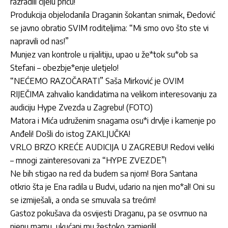
razradili cijelu priču!
Produkcija objelodanila Draganin šokantan snimak, Đedović
se javno obratio SVIM roditeljima: “Mi smo ovo što ste vi
napravili od nas!”
Munjez van kontrole u rijalitiju, upao u že*tok su*ob sa
Stefani – obezbje*enje uletjelo!
“NEĆEMO RAZOČARATI” Saša Mirković je OVIM
RIJEČIMA zahvalio kandidatima na velikom interesovanju za
audiciju Hype Zvezda u Zagrebu! (FOTO)
Matora i Mića udruženim snagama osu*i drvlje i kamenje po
Anđeli! Došli do istog ZAKLJUČKA!
VRLO BRZO KREĆE AUDICIJA U ZAGREBU! Redovi veliki
– mnogi zainteresovani za “HYPE ZVEZDE”!
Ne bih stigao na red da budem sa njom! Bora Santana
otkrio šta je Ena radila u Budvi, udario na njen mo*al! Oni su
se izmiješali, a onda se smuvala sa trećim!
Gastoz pokušava da osvijesti Draganu, pa se osvrnuo na
njenu mamu, ukućani mu žestoko zamjerili!