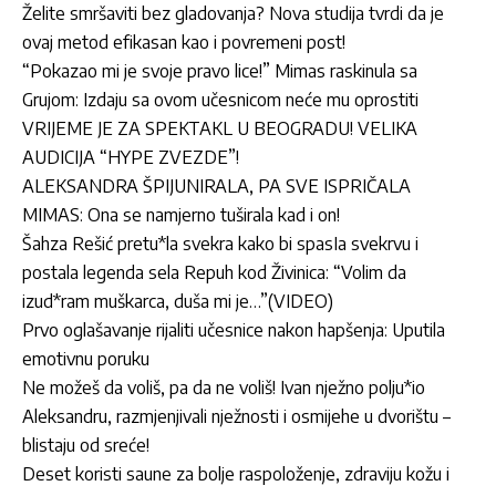
Želite smršaviti bez gladovanja? Nova studija tvrdi da je
ovaj metod efikasan kao i povremeni post!
“Pokazao mi je svoje pravo lice!” Mimas raskinula sa
Grujom: Izdaju sa ovom učesnicom neće mu oprostiti
VRIJEME JE ZA SPEKTAKL U BEOGRADU! VELIKA
AUDICIJA “HYPE ZVEZDE”!
ALEKSANDRA ŠPIJUNIRALA, PA SVE ISPRIČALA
MIMAS: Ona se namjerno tuširala kad i on!
Šahza Rešić pretu*la svekra kako bi spasIa svekrvu i
postala legenda sela Repuh kod Živinica: “Volim da
izud*ram muškarca, duša mi je…”(VIDEO)
Prvo oglašavanje rijaliti učesnice nakon hapšenja: Uputila
emotivnu poruku
Ne možeš da voliš, pa da ne voliš! Ivan nježno polju*io
Aleksandru, razmjenjivali nježnosti i osmijehe u dvorištu –
blistaju od sreće!
Deset koristi saune za bolje raspoloženje, zdraviju kožu i