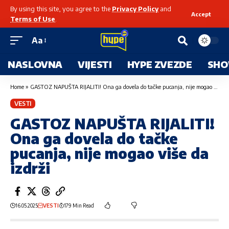
By using this site, you agree to the
Privacy Policy
and
Accept
Terms of Use
.
Aa
NASLOVNA
VIJESTI
HYPE ZVEZDE
SHO
Home
»
GASTOZ NAPUŠTA RIJALITI! Ona ga dovela do tačke pucanja, nije mogao više da izdrži
VESTI
GASTOZ NAPUŠTA RIJALITI!
Ona ga dovela do tačke
pucanja, nije mogao više da
izdrži
16.05.2025
VESTI
179 Min Read