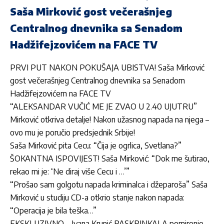
Saša Mirković gost večerašnjeg
Centralnog dnevnika sa Senadom
Hadžifejzovićem na FACE TV
PRVI PUT NAKON POKUŠAJA UBISTVA! Saša Mirković
gost večerašnjeg Centralnog dnevnika sa Senadom
Hadžifejzovićem na FACE TV
“ALEKSANDAR VUČIĆ ME JE ZVAO U 2.40 UJUTRU”
Mirković otkriva detalje! Nakon užasnog napada na njega –
ovo mu je poručio predsjednik Srbije!
Saša Mirković pita Cecu: “Čija je ogrlica, Svetlana?”
ŠOKANTNA ISPOVIJEST! Saša Mirković: “Dok me šutirao,
rekao mi je: ‘Ne diraj više Cecu i …’”
“Prošao sam golgotu napada kriminalca i džeparoša” Saša
Mirković u studiju CD-a otkrio stanje nakon napada:
“Operacija je bila teška…”
EKSKLUZIVNO – Ivana Krunić RASKRINKALA pomirenje