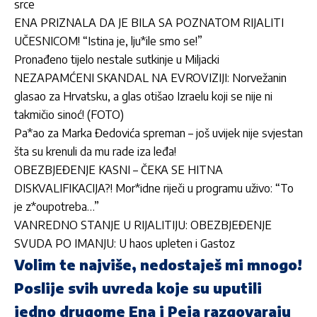
srce
ENA PRIZNALA DA JE BILA SA POZNATOM RIJALITI
UČESNICOM! “Istina je, lju*ile smo se!”
Pronađeno tijelo nestale sutkinje u Miljacki
NEZAPAMĆENI SKANDAL NA EVROVIZIJI: Norvežanin
glasao za Hrvatsku, a glas otišao Izraelu koji se nije ni
takmičio sinoć! (FOTO)
Pa*ao za Marka Đedovića spreman – još uvijek nije svjestan
šta su krenuli da mu rade iza leđa!
OBEZBJEĐENJE KASNI – ČEKA SE HITNA
DISKVALIFIKACIJA?! Mor*idne riječi u programu uživo: “To
je z*oupotreba…”
VANREDNO STANJE U RIJALITIJU: OBEZBJEĐENJE
SVUDA PO IMANJU: U haos upleten i Gastoz
Volim te najviše, nedostaješ mi mnogo!
Poslije svih uvreda koje su uputili
jedno drugome Ena i Peja razgovaraju