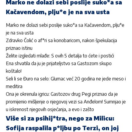
Marko ne dolazi sebi poslije suko*a sa
Kačavendom, plju*e je na sva usta
Marko ne dolazi sebi poslije suko*a sa Kačavendom, plju*e
je na sva usta
Zdravko Čolić o af*ri sa konobaricom, nakon špekulacija
priznao istinu
Želite izgledati mlađe: S ovih 5 detalja to ćete i postići
Ena shvatila da ju je prijateljstvo sa Gastozom skupo
koštalo!
Seli li se Đuro na selo: Glumac već 20 godina ne jede meso i
meditira
Ona je okrenula igricu: Gastozov drug Pegi priznao da je
promijenio mišljenje o njegovoj vezi sa Anđelom! Sumnjao je
u iskrenost njegovih osjećanja, a evo i zašto
Više si za psihij*tra, nego za Milicu:
Sofija raspalila p*ljbu po Terzi, on joj