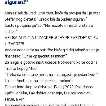
siguran!”
Munjez želi da uradi DNK test, hoće da provjeri da li je otac
Stefaninog djeteta: “Uradio bih da budem siguran!”
Gastoz potpuno pu*ao: “Ne možete mi ništa, vi ste svi
jedne…”
VELIKA AUDICIJA U ZAGREBU! “HYPE ZVEZDE” STIŽU
U ZAGREB!
Anđela odgovorila na optužbe bivšeg rijaliti takmičara da je
finansirao: “On je opsjednut sa mnom”
Za njega je gotovo rijaliti učešće: Potvrđeno ko će doći na
mjesto Lepog Miće!
“Treba da joj ostane pečat na srcu, ugasila je jedan život!”
Luka o Anelinoj odluci da prekine trudnoću
Dnevni horoskop za četvrtak, 15. maj 2025: Rak donosi
ključnu odluku, Lav dobiva priznanje, Djevica poslovnu
šansu, a Vi?
Nogometaši Sarajeva osmi put osvojili Kup BiH za novi