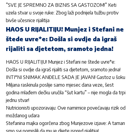
”SVE JE SPREMNO ZA BIZNIS SA GASTOZOM!” Keti
uzela stvar u svoje ruke: Zbog laži podnijela tužbu protiv
bivše učesnice rijalitija
HAOS U RIJALITIJU! Munjez i Stefani ne
štede uvre*e: Došla si ovdje da igraš
rijaliti sa djetetom, sramoto jedna!
HAOS U RIJALITIJU! Munjez i Stefani ne štede uvre*e:
Došla si ovdje da igraš rijaliti sa djetetom, sramoto jedna!
INTI*NI SNIMAK ANĐELE SADA JE JAVAN! Gastoz u šoku
Miljana raskinula poslije samo mjesec dana veze, šest
godina mlađem dečku uručila “šut kartu” – nije mogla da trpi
jednu stvar!
Nutricionisti upozoravaju: Ove namirnice povećavaju rizik od
moždanog udara
Stefanina majka ogorčena zbog Munjezove izjave: A taman
smo svi pomislili da mu je dijete ispred rijalitija!