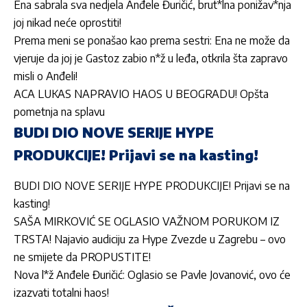
Ena sabrala sva nedjela Anđele Đuričić, brut*lna ponižav*nja
joj nikad neće oprostiti!
Prema meni se ponašao kao prema sestri: Ena ne može da
vjeruje da joj je Gastoz zabio n*ž u leđa, otkrila šta zapravo
misli o Anđeli!
ACA LUKAS NAPRAVIO HAOS U BEOGRADU! Opšta
pometnja na splavu
BUDI DIO NOVE SERIJE HYPE
PRODUKCIJE! Prijavi se na kasting!
BUDI DIO NOVE SERIJE HYPE PRODUKCIJE! Prijavi se na
kasting!
SAŠA MIRKOVIĆ SE OGLASIO VAŽNOM PORUKOM IZ
TRSTA! Najavio audiciju za Hype Zvezde u Zagrebu – ovo
ne smijete da PROPUSTITE!
Nova l*ž Anđele Đuričić: Oglasio se Pavle Jovanović, ovo će
izazvati totalni haos!