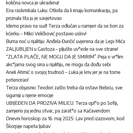
količina novca je ukradena!
Ena raskrinkala Luku: Otkrila da li imaju komunikaciju, pa
priznala šta ju je savjetovao
Idemo pravo na sud! Terza odlučan u namjeri da se bori za
kćerku – Milici Veličković postavio uslov!
Burna noć u rijalitiju: Anđela Đuričić uvjerena da je Lepi Mića
ZALJUBLJEN u Gastoza – pljušte uv*ede na sve strane!
“ZLATA PLAČE, NE MOGU DA JE SMIRIM” Peja o vr*lim
akc*jama svog sina u rijalitiju, ne mogu da dođu sebi
Aneli Ahmić o svojoj trudnoći – Luka je kriv jer je na tome
potencirao!
Terza objasnio Teodori zašto treba da ostavi Bebicu, sve
sigurniji u njene emocije
UBIJEĐEN DA PROZIVA MILICU: Terza opl*o po Sofiji,
zamjerio joj jednu stvar, pa zarat*o sa Kačavendom
Dnevni horoskop za 16. maj 2025: Lav pred izazovom, kod
Škorpije napeta ljubav