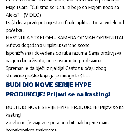
Maje i Cara: “Čuli smo se! Caru je bolje sa Majom nego sa
Aleks?!” (VIDEO)
Izašla lista prvih pet mjesta u finalu rijalitija: To se vidjelo od
početka …
NAS*NULA STAKLOM – KAMERA ODMAH OKRENUTA!
Su*ova događanja u rijalitiju: Gn*sne scene
Isponiž*vana i dovedena do ruba razuma: Sanja proživljava
najgori dan u životu, on je osramotio pred svima
Spreman je da bježi iz rijalitija! Gastoz u očaju zbog
stravične greške koja ga je mnogo koštala
BUDI DIO NOVE SERIJE HYPE
PRODUKCIJE! Prijavi se na kasting!
BUDI DIO NOVE SERIJE HYPE PRODUKCIJE! Prijavi se na
kasting!
Za vikend će zvijezde posebno biti naklonjene ovim
horoskopskim znakovima