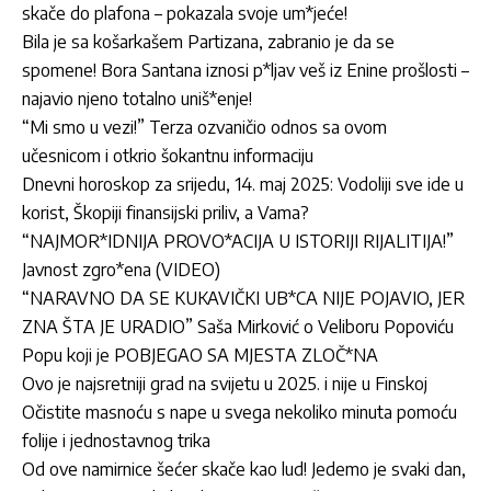
skače do plafona – pokazala svoje um*jeće!
Bila je sa košarkašem Partizana, zabranio je da se
spomene! Bora Santana iznosi p*ljav veš iz Enine prošlosti –
najavio njeno totalno uniš*enje!
“Mi smo u vezi!” Terza ozvaničio odnos sa ovom
učesnicom i otkrio šokantnu informaciju
Dnevni horoskop za srijedu, 14. maj 2025: Vodoliji sve ide u
korist, Škopiji finansijski priliv, a Vama?
“NAJMOR*IDNIJA PROVO*ACIJA U ISTORIJI RIJALITIJA!”
Javnost zgro*ena (VIDEO)
“NARAVNO DA SE KUKAVIČKI UB*CA NIJE POJAVIO, JER
ZNA ŠTA JE URADIO” Saša Mirković o Veliboru Popoviću
Popu koji je POBJEGAO SA MJESTA ZLOČ*NA
Ovo je najsretniji grad na svijetu u 2025. i nije u Finskoj
Očistite masnoću s nape u svega nekoliko minuta pomoću
folije i jednostavnog trika
Od ove namirnice šećer skače kao lud! Jedemo je svaki dan,