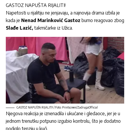
GASTOZ NAPUŠTA RIJALITI!
Napetosti u rijalitiju ne jenjavaju, a najnovija drama izbila je
kada je
Nenad Marinković Gastoz
burno reagovao zbog
Slađe Lazić,
takmičarke iz Užica.
GASTOZ NAPUŠTA RIJALITI! / Foto: Printscreen/ZadrugaOfficial
Njegova reakcija je iznenadila i ukućane i gledaoce, jer je u
jednom trenutku potpuno izgubio kontrolu, što je dodatno
podiglo tenziju u kući.