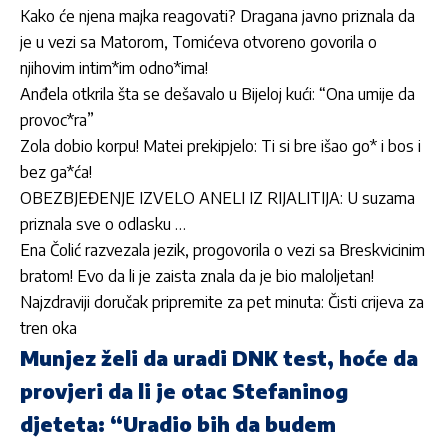
Kako će njena majka reagovati? Dragana javno priznala da
je u vezi sa Matorom, Tomićeva otvoreno govorila o
njihovim intim*im odno*ima!
Anđela otkrila šta se dešavalo u Bijeloj kući: “Ona umije da
provoc*ra”
Zola dobio korpu! Matei prekipjelo: Ti si bre išao go* i bos i
bez ga*ća!
OBEZBJEĐENJE IZVELO ANELI IZ RIJALITIJA: U suzama
priznala sve o odlasku …
Ena Čolić razvezala jezik, progovorila o vezi sa Breskvicinim
bratom! Evo da li je zaista znala da je bio maloljetan!
Najzdraviji doručak pripremite za pet minuta: Čisti crijeva za
tren oka
Munjez želi da uradi DNK test, hoće da
provjeri da li je otac Stefaninog
djeteta: “Uradio bih da budem