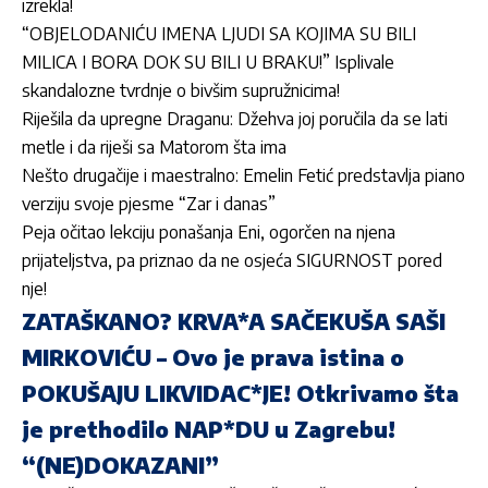
izrekla!
“OBJELODANIĆU IMENA LJUDI SA KOJIMA SU BILI
MILICA I BORA DOK SU BILI U BRAKU!” Isplivale
skandalozne tvrdnje o bivšim supružnicima!
Riješila da upregne Draganu: Džehva joj poručila da se lati
metle i da riješi sa Matorom šta ima
Nešto drugačije i maestralno: Emelin Fetić predstavlja piano
verziju svoje pjesme “Zar i danas”
Peja očitao lekciju ponašanja Eni, ogorčen na njena
prijateljstva, pa priznao da ne osjeća SIGURNOST pored
nje!
ZATAŠKANO? KRVA*A SAČEKUŠA SAŠI
MIRKOVIĆU – Ovo je prava istina o
POKUŠAJU LIKVIDAC*JE! Otkrivamo šta
je prethodilo NAP*DU u Zagrebu!
“(NE)DOKAZANI”