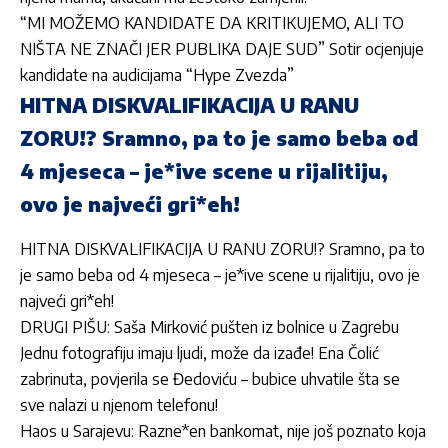
“MI MOŽEMO KANDIDATE DA KRITIKUJEMO, ALI TO
NIŠTA NE ZNAČI JER PUBLIKA DAJE SUD” Sotir ocjenjuje
kandidate na audicijama “Hype Zvezda”
HITNA DISKVALIFIKACIJA U RANU
ZORU!? Sramno, pa to je samo beba od
4 mjeseca – je*ive scene u rijalitiju,
ovo je najveći gri*eh!
HITNA DISKVALIFIKACIJA U RANU ZORU!? Sramno, pa to
je samo beba od 4 mjeseca – je*ive scene u rijalitiju, ovo je
najveći gri*eh!
DRUGI PIŠU: Saša Mirković pušten iz bolnice u Zagrebu
Jednu fotografiju imaju ljudi, može da izađe! Ena Čolić
zabrinuta, povjerila se Đedoviću – bubice uhvatile šta se
sve nalazi u njenom telefonu!
Haos u Sarajevu: Razne*en bankomat, nije još poznato koja