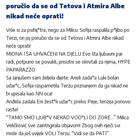
poručio da se od Tetova i Atmira Albe
nikad neće oprati!
Više si za psihij*tra, nego za Milicu: Sofija raspalila p*ljbu po
Terzi, on joj poručio da se od Tetova i Atmira Albe nikad
neće oprati!
MIONA I ŠA UHVAĆENI NA DJELU Evo šta ljubavni par
radi, potpuno se povukli, prisutni se okretali za njima, HYPE
PAPARAZZO
Sa Janjušem sam željela dijete: Aneli zada*a Luki bolan
udar*c, Sofija raspametila Terzu priznanjem da ga nikad ne
bi upisala kao NN oca!
Anđela zadala Eni žest*k udar*c preko Peje, tenzija ponovo
raste!
“TAMO SMO LJUB*V NEKAD VOD*LI DO ZORE…” Milica
Veličković sve zaintrigirala objavom! Zbog ovih riječi svi
misle da još uvijek VOLI Terzu: “Vidi se da PATI”