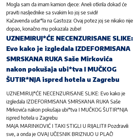
Mogla sam da imam kamion djece: Aneli otkrila dokad će
praviti nasljednike sa svakim ko joj se svidi!
Kačavenda udar*la na Gastoza: Ovaj potez joj se nikako nije
dopao, konačno mu pokazala zube!
UZNEMIRUJ*ĆE NECENZURISANE SLIKE:
Evo kako je izgledala IZDEFORMISANA
SMRSKANA RUKA Saše Mirkovića
nakon pokušaja ubi*tva I MUČKOG
ŠUTIR*NJA ispred hotela u Zagrebu
UZNEMIRUJ*ĆE NECENZURISANE SLIKE: Evo kako je
izgledala IZDEFORMISANA SMRSKANA RUKA Saše
Mirkovića nakon pokušaja ubi*tva I MUČKOG ŠUTIR*NJA
ispred hotela u Zagrebu
MAJA MARINKOVIĆ I TAKI STIGLI U RIJALITI! Pozdravili
sve, a onda je OVAJ UČESNIK BRIZNUO U PLAČ!