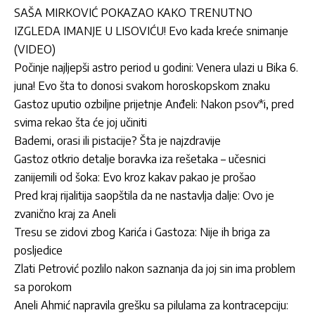
SAŠA MIRKOVIĆ POKAZAO KAKO TRENUTNO
IZGLEDA IMANJE U LISOVIĆU! Evo kada kreće snimanje
(VIDEO)
Počinje najljepši astro period u godini: Venera ulazi u Bika 6.
juna! Evo šta to donosi svakom horoskopskom znaku
Gastoz uputio ozbiljne prijetnje Anđeli: Nakon psov*i, pred
svima rekao šta će joj učiniti
Bademi, orasi ili pistacije? Šta je najzdravije
Gastoz otkrio detalje boravka iza rešetaka – učesnici
zanijemili od šoka: Evo kroz kakav pakao je prošao
Pred kraj rijalitija saopštila da ne nastavlja dalje: Ovo je
zvanično kraj za Aneli
Tresu se zidovi zbog Karića i Gastoza: Nije ih briga za
posljedice
Zlati Petrović pozlilo nakon saznanja da joj sin ima problem
sa porokom
Aneli Ahmić napravila grešku sa pilulama za kontracepciju: