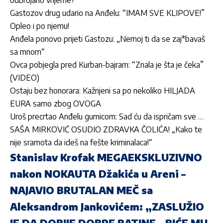
Gastozov drug udario na Anđelu: “IMAM SVE KLIPOVE!”
Opleo i po njemu!
Anđela ponovo prijeti Gastozu: „Nemoj ti da se zaj*bavaš
sa mnom“
Ovca pobjegla pred Kurban-bajram: “Znala je šta je čeka”
(VIDEO)
Ostaju bez honorara: Kažnjeni sa po nekoliko HILJADA
EURA samo zbog OVOGA
Uroš precrtao Anđelu gumicom: Sad ću da ispričam sve …
SAŠA MIRKOVIĆ OSUDIO ZDRAVKA ČOLIĆA! „Kako te
nije sramota da ideš na fešte kriminalaca!“
Stanislav Krofak MEGAEKSKLUZIVNO
nakon NOKAUTA Džakića u Areni –
NAJAVIO BRUTALAN MEČ sa
Aleksandrom Jankovićem: „ZASLUŽIO
JE DA DOBIJE DOBRE BATINE – BIĆE MU