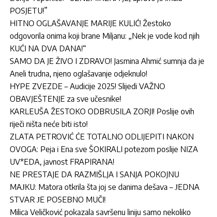
POSJETU!”
HITNO OGLAŠAVANJE MARIJE KULIĆ! Žestoko
odgovorila onima koji brane Miljanu: „Nek je vode kod njih
KUĆI NA DVA DANA!“
SAMO DA JE ŽIVO I ZDRAVO! Jasmina Ahmić sumnja da je
Aneli trudna, njeno oglašavanje odjeknulo!
HYPE ZVEZDE – Audicije 2025! Slijedi VAŽNO
OBAVJEŠTENJE za sve učesnike!
KARLEUŠA ŽESTOKO ODBRUSILA ZORJI! Poslije ovih
riječi ništa neće biti isto!
ZLATA PETROVIĆ ĆE TOTALNO ODLIJEPITI NAKON
OVOGA: Peja i Ena sve ŠOKIRALI potezom poslije NIZA
UV*EDA, javnost FRAPIRANA!
NE PRESTAJE DA RAZMIŠLJA I SANJA POKOJNU
MAЈKU: Matora otkrila šta joj se danima dešava – ЈEDNA
STVAR ЈE POSEBNO MUČI!
Milica Veličković pokazala savršenu liniju samo nekoliko