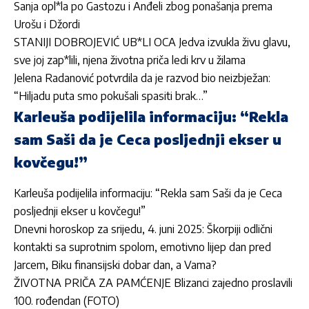
Sanja opl*la po Gastozu i Anđeli zbog ponašanja prema
Urošu i Džordi
STANIJI DOBROJEVIĆ UB*LI OCA Jedva izvukla živu glavu,
sve joj zap*lili, njena životna priča ledi krv u žilama
Jelena Radanović potvrdila da je razvod bio neizbježan:
“Hiljadu puta smo pokušali spasiti brak…”
Karleuša podijelila informaciju: “Rekla
sam Saši da je Ceca posljednji ekser u
kovčegu!”
Karleuša podijelila informaciju: “Rekla sam Saši da je Ceca
posljednji ekser u kovčegu!”
Dnevni horoskop za srijedu, 4. juni 2025: Škorpiji odlični
kontakti sa suprotnim spolom, emotivno lijep dan pred
Jarcem, Biku finansijski dobar dan, a Vama?
ŽIVOTNA PRIČA ZA PAMĆENJE Blizanci zajedno proslavili
100. rođendan (FOTO)