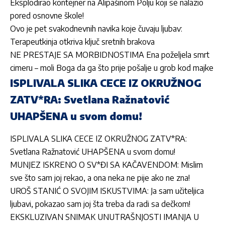
Eksplodirao kontejner na Alipašinom Polju koji se nalazio
pored osnovne škole!
Ovo je pet svakodnevnih navika koje čuvaju ljubav:
Terapeutkinja otkriva ključ sretnih brakova
NE PRESTAJE SA MORBIDNOSTIMA Ena poželjela smrt
cimeru – moli Boga da ga što prije pošalje u grob kod majke
ISPLIVALA SLIKA CECE IZ OKRUŽNOG
ZATV*RA: Svetlana Ražnatović
UHAPŠENA u svom domu!
ISPLIVALA SLIKA CECE IZ OKRUŽNOG ZATV*RA:
Svetlana Ražnatović UHAPŠENA u svom domu!
MUNJEZ ISKRENO O SV*ĐI SA KAČAVENDOM: Mislim
sve što sam joj rekao, a ona neka ne pije ako ne zna!
UROŠ STANIĆ O SVOJIM ISKUSTVIMA: Ja sam učiteljica
ljubavi, pokazao sam joj šta treba da radi sa dečkom!
EKSKLUZIVAN SNIMAK UNUTRAŠNJOSTI IMANJA U