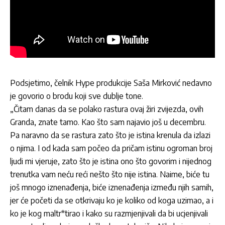
Podsjetimo,
čelnik Hype produkcije Saša Mirković
nedavno
je govorio o brodu koji sve dublje tone.
„Čitam danas da se polako rastura ovaj žiri zvijezda, ovih
Granda, znate tamo. Kao što sam najavio još u decembru.
Pa naravno da se rastura zato što je istina krenula da izlazi
o njima. I od kada sam počeo da pričam istinu ogroman broj
ljudi mi vjeruje, zato što je istina ono što govorim i nijednog
trenutka vam neću reći nešto što nije istina. Naime, biće tu
još mnogo iznenađenja, biće iznenađenja između njih samih,
jer će početi da se otkrivaju ko je koliko od koga uzimao, a i
ko je kog maltr*tirao i kako su razmjenjivali da bi ucjenjivali