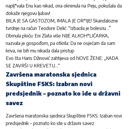
naplj*vala Enu kao nikad, ona okrenula na Peju, pokušala da
dokaže njegovu ljubav!
BILA JE SA GASTOZOM, IMALA JE OR*IJE! Skandalozne
tvrdnje na račun Teodore Delić: “Izbacila je bolesnu…”
Obrnula ploču: Eni Zlata više NIJE ALKOH*LIČARKA,
nazvala je gospođom, pa otkrila: Da ne osjećam da sam
kriva, ne bih mu nikada dala pristup
Evo šta Haris Džinović zahtijeva od NOVE ŽENE: „KADA
SE ZAVRŠI U KREVETU…“
Završena maratonska sjednica
Skupštine FSKS: Izabran novi
predsjednik – poznato ko ide u državni
savez
Završena maratonska sjednica Skupštine FSKS: Izaban novi
predsjednik – poznato ko ide u državni savez