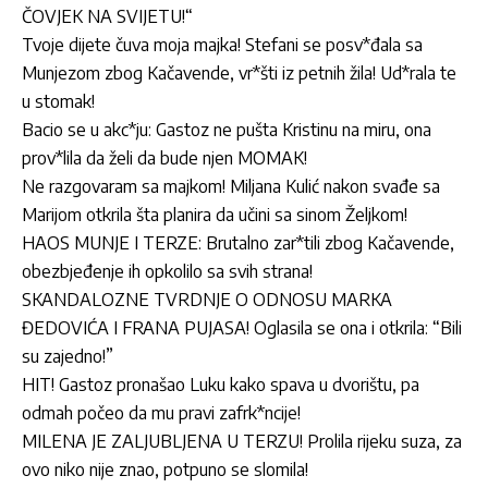
ČOVJEK NA SVIJETU!“
Tvoje dijete čuva moja majka! Stefani se posv*đala sa
Munjezom zbog Kačavende, vr*šti iz petnih žila! Ud*rala te
u stomak!
Bacio se u akc*ju: Gastoz ne pušta Kristinu na miru, ona
prov*lila da želi da bude njen MOMAK!
Ne razgovaram sa majkom! Miljana Kulić nakon svađe sa
Marijom otkrila šta planira da učini sa sinom Željkom!
HAOS MUNJE I TERZE: Brutalno zar*tili zbog Kačavende,
obezbjeđenje ih opkolilo sa svih strana!
SKANDALOZNE TVRDNJE O ODNOSU MARKA
ĐEDOVIĆA I FRANA PUJASA! Oglasila se ona i otkrila: “Bili
su zajedno!”
HIT! Gastoz pronašao Luku kako spava u dvorištu, pa
odmah počeo da mu pravi zafrk*ncije!
MILENA JE ZALJUBLJENA U TERZU! Prolila rijeku suza, za
ovo niko nije znao, potpuno se slomila!