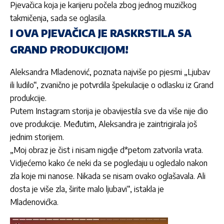
Pjevačica koja je karijeru počela zbog jednog muzičkog
takmičenja, sada se oglasila.
I OVA PJEVAČICA JE RASKRSTILA SA
GRAND PRODUKCIJOM!
Aleksandra Mladenović
, poznata najviše po pjesmi „Ljubav
ili ludilo“, zvanično je potvrdila špekulacije o odlasku iz Grand
produkcije.
Putem Instagram storija je obavijestila sve da više nije dio
ove produkcije. Međutim,
Aleksandra
je zaintrigirala još
jednim storijem.
„Moj obraz je čist i nisam nigdje d*petom zatvorila vrata.
Vidjećemo kako će neki da se pogledaju u ogledalo nakon
zla koje mi nanose. Nikada se nisam ovako oglašavala. Ali
dosta je više zla, širite malo ljubavi“, istakla je
Mladenovićka
.