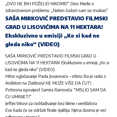
„OVO NE BIH POŽELIO NIKOME!“ Dino Merlin o
zdravstvenom problemu: „Nekim čudom sam se izvukao“.
SAŠA MIRKOVIĆ PREDSTAVIO FILMSKI
GRAD U LISOVIĆIMA NA 11 HEKTARA!
Ekskluzivno u emisiji „Ko si kad ne
gleda niko“ (VIDEO)
SAŠA MIRKOVIĆ PREDSTAVIO FILMSKI GRAD U
LISOVIĆIMA NA 11 HEKTARA! Ekskluzivno u emisiji „Ko si
kad ne gleda niko“ (VIDEO)
Hitno oglašavanje Pavla Jovanovića – otkrio šta je radio s
Anđelom na Zlatiboru! NE MOŽE VIŠE DA ĆUTI
Potresna ispovijest Samira Ramovića: “MISLIO SAM DA
ĆU UMRIJETI“
Jeftini trikovi za rashlađivanje bez klime i ventilatora
Evo kada će se održati finale rijalitija: Njima dvoma je već
odbrojano vrijeme?