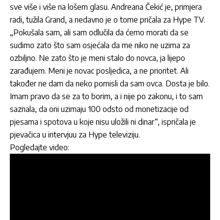
sve više i više na lošem glasu.
Andreana Čekić
je, primjera
radi, tužila Grand, a nedavno je o tome pričala za Hype TV.
„Pokušala sam, ali sam odlučila da ćemo morati da se
sudimo zato što sam osjećala da me niko ne uzima za
ozbiljno. Ne zato što je meni stalo do novca, ja lijepo
zarađujem. Meni je novac posljedica, a ne prioritet. Ali
također ne dam da neko pomisli da sam ovca. Dosta je bilo.
Imam pravo da se za to borim, a i nije po zakonu, i to sam
saznala, da oni uzimaju 100 odsto od monetizacije od
pjesama i spotova u koje nisu uložili ni dinar“, ispričala je
pjevačica
u intervjuu za Hype televiziju.
Pogledajte video: