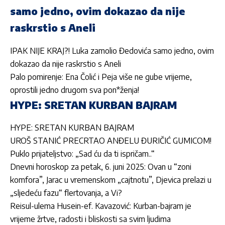
samo jedno, ovim dokazao da nije
raskrstio s Aneli
IPAK NIJE KRAJ?! Luka zamolio Đedovića samo jedno, ovim
dokazao da nije raskrstio s Aneli
Palo pomirenje: Ena Čolić i Peja više ne gube vrijeme,
oprostili jedno drugom sva pon*ženja!
HYPE: SRETAN KURBAN BAJRAM
HYPE: SRETAN KURBAN BAJRAM
UROŠ STANIĆ PRECRTAO ANĐELU ĐURIČIĆ GUMICOM!
Puklo prijateljstvo: „Sad ću da ti ispričam..“
Dnevni horoskop za petak, 6. juni 2025: Ovan u “zoni
komfora”, Jarac u vremenskom „cajtnotu”, Djevica prelazi u
„sljedeću fazu“ flertovanja, a Vi?
Reisul-ulema Husein-ef. Kavazović: Kurban-bajram je
vrijeme žrtve, radosti i bliskosti sa svim ljudima