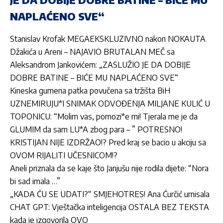
NAPLAĆENO SVE“
Stanislav Krofak MEGAEKSKLUZIVNO nakon NOKAUTA
Džakića u Areni – NAJAVIO BRUTALAN MEČ sa
Aleksandrom Jankovićem: „ZASLUŽIO JE DA DOBIJE
DOBRE BATINE – BIĆE MU NAPLAĆENO SVE“
Kineska gumena patka povučena sa tržišta BiH
UZNEMIRUJU*I SNIMAK ODVOĐENJA MILJANE KULIĆ U
TOPONICU: “Molim vas, pomozi*e mi! Tjerala me je da
GLUMIM da sam LU*A zbog para – ” POTRESNO!
KRISTIJAN NIJE IZDRŽAO!? Pred kraj se bacio u akciju sa
OVOM RIJALITI UČESNICOM!?
Aneli priznala da se kaje što Janjušu nije rodila dijete: “Nora
bi sad imala …”
„KADA ĆU SE UDATI?“ SMJEHOTRES! Ana Ćurčić urnisala
CHAT GPT: Vještačka inteligencija OSTALA BEZ TEKSTA
kada je izgovorila OVO