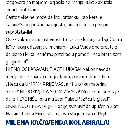
razgovara sa majkom, oglasila se Marija Kulić: Zakucala
jednim potezom!
Gastoz više ne može da trpi Jordanku: Kao kera je
isponiž*vao i poslao na mjesto, ona mu se po prvi put
suprotstavila!
Ove svakodnevne aktivnosti troše više kalorija od vježbanja
Je*ivi jecaji odzvanjaju imanjem – Luka Vujović ne prestaje
da plače i kuka, Karić mu pritekao u pomoć: “Kao brata sam
ga gledao!”
HITNO OGLAŠAVANJE ACE LUKASA! Nakon navoda
medija da je završio u urgentnom, pjevač otkrio istinu:
„Neću da UMR*M PRIJE VAS, m*š u pi*ku materinu“
STEFANI DOŽIVJELA SLOM ŽIVACA! Munjez ne prestaje
da je TE*ORIŠE, ona mu zaprij*tila: „Raz*iću ti glavu!“
OKRENUO LEĐA PEJI!? Poslije svih uvr*da upućenih Zlati,
Hasan stao na Eninu stranu, evo šta je rekao o Peji!
MILENA KAČAVENDA KOLABIRALA!