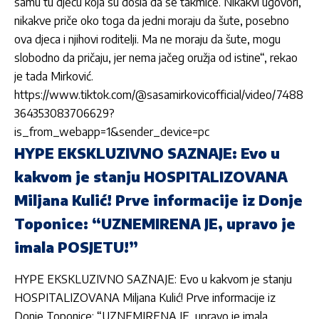
samu tu djecu koja su došla da se takmiče. Nikakvi ugovori,
nikakve priče oko toga da jedni moraju da šute, posebno
ova djeca i njihovi roditelji. Ma ne moraju da šute, mogu
slobodno da pričaju, jer nema jačeg oružja od istine“, rekao
je tada
Mirković
.
https://www.tiktok.com/@sasamirkovicofficial/video/7488
364353083706629?
is_from_webapp=1&sender_device=pc
HYPE EKSKLUZIVNO SAZNAJE: Evo u
kakvom je stanju HOSPITALIZOVANA
Miljana Kulić! Prve informacije iz Donje
Toponice: “UZNEMIRENA JE, upravo je
imala POSJETU!”
HYPE EKSKLUZIVNO SAZNAJE: Evo u kakvom je stanju
HOSPITALIZOVANA Miljana Kulić! Prve informacije iz
Donje Toponice: “UZNEMIRENA JE, upravo je imala