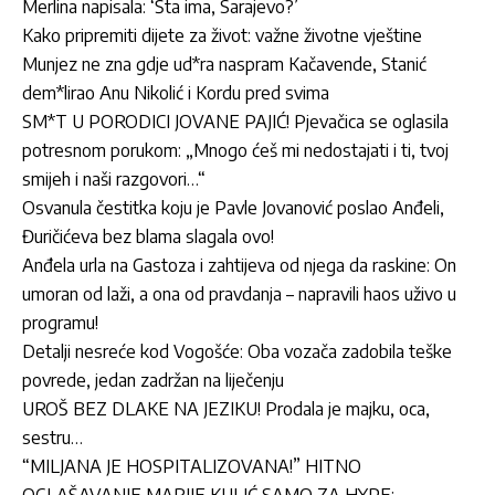
Merlina napisala: ‘Šta ima, Sarajevo?’
Kako pripremiti dijete za život: važne životne vještine
Munjez ne zna gdje ud*ra naspram Kačavende, Stanić
dem*lirao Anu Nikolić i Kordu pred svima
SM*T U PORODICI JOVANE PAJIĆ! Pjevačica se oglasila
potresnom porukom: „Mnogo ćeš mi nedostajati i ti, tvoj
smijeh i naši razgovori…“
Osvanula čestitka koju je Pavle Jovanović poslao Anđeli,
Đuričićeva bez blama slagala ovo!
Anđela urla na Gastoza i zahtijeva od njega da raskine: On
umoran od laži, a ona od pravdanja – napravili haos uživo u
programu!
Detalji nesreće kod Vogošće: Oba vozača zadobila teške
povrede, jedan zadržan na liječenju
UROŠ BEZ DLAKE NA JEZIKU! Prodala je majku, oca,
sestru…
“MILJANA JE HOSPITALIZOVANA!” HITNO
OGLAŠAVANJE MARIJE KULIĆ SAMO ZA HYPE: