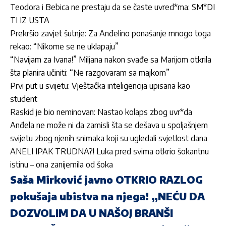
Teodora i Bebica ne prestaju da se časte uvred*ma: SM*DI
TI IZ USTA
Prekršio zavjet šutnje: Za Anđelino ponašanje mnogo toga
rekao: “Nikome se ne uklapaju”
“Navijam za Ivana!” Miljana nakon svađe sa Marijom otkrila
šta planira učiniti: “Ne razgovaram sa majkom”
Prvi put u svijetu: Vještačka inteligencija upisana kao
student
Raskid je bio neminovan: Nastao kolaps zbog uvr*da
Anđela ne može ni da zamisli šta se dešava u spoljašnjem
svijetu zbog njenih snimaka koji su ugledali svjetlost dana
ANELI IPAK TRUDNA?! Luka pred svima otkrio šokantnu
istinu – ona zanijemila od šoka
Saša Mirković javno OTKRIO RAZLOG
pokušaja ubistva na njega! „NEĆU DA
DOZVOLIM DA U NAŠOJ BRANŠI