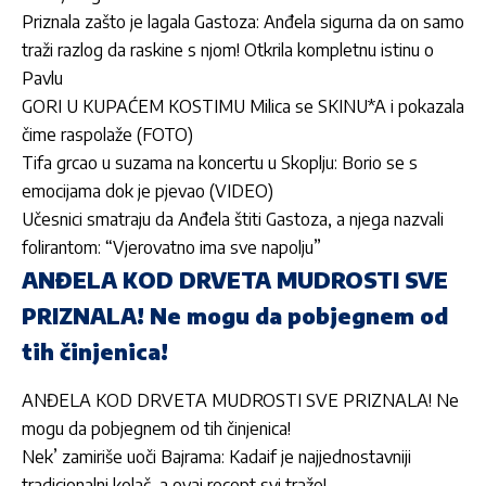
Priznala zašto je lagala Gastoza: Anđela sigurna da on samo
traži razlog da raskine s njom! Otkrila kompletnu istinu o
Pavlu
GORI U KUPAĆEM KOSTIMU Milica se SKINU*A i pokazala
čime raspolaže (FOTO)
Tifa grcao u suzama na koncertu u Skoplju: Borio se s
emocijama dok je pjevao (VIDEO)
Učesnici smatraju da Anđela štiti Gastoza, a njega nazvali
folirantom: “Vjerovatno ima sve napolju”
ANĐELA KOD DRVETA MUDROSTI SVE
PRIZNALA! Ne mogu da pobjegnem od
tih činjenica!
ANĐELA KOD DRVETA MUDROSTI SVE PRIZNALA! Ne
mogu da pobjegnem od tih činjenica!
Nek’ zamiriše uoči Bajrama: Kadaif je najjednostavniji
tradicionalni kolač, a ovaj recept svi traže!