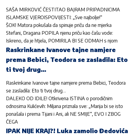
SAŠA MIRKOVIĆ ČESTITAO BAJRAM PRIPADNICIMA
ISLAMSKE VJEROISPOVIJESTI: „Sve najbolje!“
ŠOK! Matora pokušala da spinuje priču da ne mjerka
Stefani, Dragana POPILA njenu priču kao čašu vode:
Iskreno, da je htjela, POMIRILA BI SE ODMAH s njom
Raskrinkane Ivanove tajne namjere
prema Bebici, Teodora se zasladila: Eto
ti tvoj drug…
Raskrinkane Ivanove tajne namjere prema Bebici, Teodora
se zasladila: Eto ti tvoj drug…
DALEKO OD IDILE! Otkrivena ISTINA o porodičnim
odnosima Kulićevih: Miljana priznala sve: „Marija bi se isto
ponašala i prema Tijani i Ani, ali NE SMIJE“, EVO I ZBOG
ČEGA
IPAK NIJE KRAJ?! Luka zamolio Đedovića