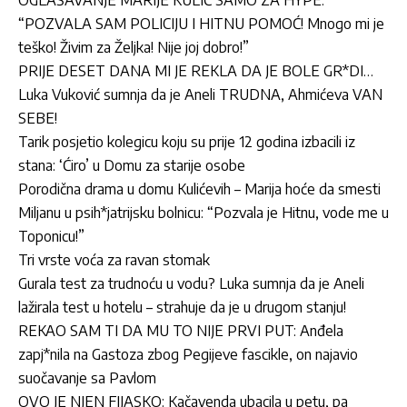
“POZVALA SAM POLICIJU I HITNU POMOĆ! Mnogo mi je
teško! Živim za Željka! Nije joj dobro!”
PRIJE DESET DANA MI JE REKLA DA JE BOLE GR*DI…
Luka Vuković sumnja da je Aneli TRUDNA, Ahmićeva VAN
SEBE!
Tarik posjetio kolegicu koju su prije 12 godina izbacili iz
stana: ‘Ćiro’ u Domu za starije osobe
Porodična drama u domu Kulićevih – Marija hoće da smesti
Miljanu u psih*jatrijsku bolnicu: “Pozvala je Hitnu, vode me u
Toponicu!”
Tri vrste voća za ravan stomak
Gurala test za trudnoću u vodu? Luka sumnja da je Aneli
lažirala test u hotelu – strahuje da je u drugom stanju!
REKAO SAM TI DA MU TO NIJE PRVI PUT: Anđela
zapj*nila na Gastoza zbog Pegijeve fascikle, on najavio
suočavanje sa Pavlom
OVO JE NJEN FIJASKO: Kačavenda ubacila u petu, pa