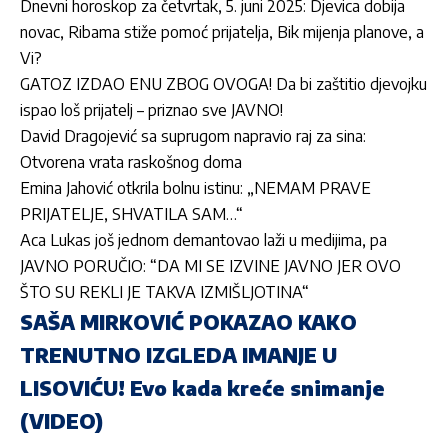
Dnevni horoskop za četvrtak, 5. juni 2025: Djevica dobija
novac, Ribama stiže pomoć prijatelja, Bik mijenja planove, a
Vi?
GATOZ IZDAO ENU ZBOG OVOGA! Da bi zaštitio djevojku
ispao loš prijatelj – priznao sve JAVNO!
David Dragojević sa suprugom napravio raj za sina:
Otvorena vrata raskošnog doma
Emina Jahović otkrila bolnu istinu: „NEMAM PRAVE
PRIJATELJE, SHVATILA SAM…“
Aca Lukas još jednom demantovao laži u medijima, pa
JAVNO PORUČIO: “DA MI SE IZVINE JAVNO JER OVO
ŠTO SU REKLI JE TAKVA IZMIŠLJOTINA“
SAŠA MIRKOVIĆ POKAZAO KAKO
TRENUTNO IZGLEDA IMANJE U
LISOVIĆU! Evo kada kreće snimanje
(VIDEO)