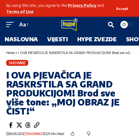
By using this site, you agree to the
Privacy Policy
and
Accept
Terms of Use
.
Aa
NASLOVNA
VIJESTI
HYPE ZVEZDE
SHO
Home
»
I OVA PJEVAČICA JE RASKRSTILA SA GRAND PRODUKCIJOM! Brod sve više tone: „MOJ OBRAZ JE ČIST!“
SHOWBIZ
I OVA PJEVAČICA JE
RASKRSTILA SA GRAND
PRODUKCIJOM! Brod sve
više tone: „MOJ OBRAZ JE
ČIST!“
06.06.2025
SHOWBIZ
229 Min Read