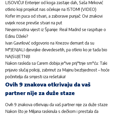
LISOVIĆU! Enterijer od koga zastaje dah, Saša Mirković
otkrio koji projekat nas očekuje na ISTOM! (VIDEO)
Kofer im puca od stvari, a zaborave punjač: Ovi znakovi
uvijek nose previše stvari na put
Nevjerovatna vijest iz Španije: Real Madrid se raspituje o
Edinu Džeki?
Ivan Gavrilović odgovorio na Knezov demant da su
M*JENJALI djevojke devedesetih, pa otkrio ko je tada bio
NAJSUJETNIJI
Nakon raskida sa Carem dobija je*ive prij*tnje sm*ću: Taki
prijavio slučaj policiji, zabrinut za Majinu bezbjednost – hoće
počinitelja da smjesti iza rešetaka!
Ovih 9 znakova otkrivaju da vaš
partner nije za duže staze
Ovih 9 znakova otkrivaju da vaš partner nije za duže staze
Nakon što je Miljana raskinula s dečkom i prestala da