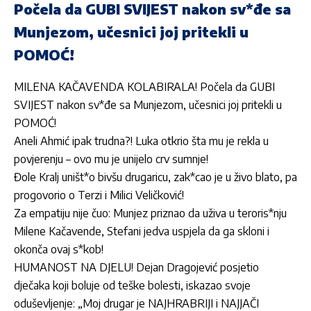
Počela da GUBI SVIJEST nakon sv*đe sa
Munjezom, učesnici joj pritekli u
POMOĆ!
MILENA KAČAVENDA KOLABIRALA! Počela da GUBI
SVIJEST nakon sv*đe sa Munjezom, učesnici joj pritekli u
POMOĆ!
Aneli Ahmić ipak trudna?! Luka otkrio šta mu je rekla u
povjerenju – ovo mu je unijelo crv sumnje!
Đole Kralj uništ*o bivšu drugaricu, zak*cao je u živo blato, pa
progovorio o Terzi i Milici Veličković!
Za empatiju nije čuo: Munjez priznao da uživa u teroris*nju
Milene Kačavende, Stefani jedva uspjela da ga skloni i
okonča ovaj s*kob!
HUMANOST NA DJELU! Dejan Dragojević posjetio
dječaka koji boluje od teške bolesti, iskazao svoje
oduševljenje: „Moj drugar je NAJHRABRIJI i NAJJAČI