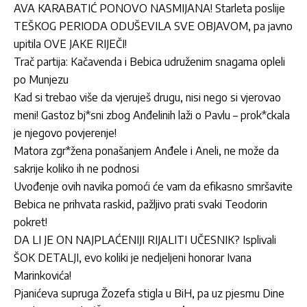
AVA KARABATIĆ PONOVO NASMIJANA! Starleta poslije
TEŠKOG PERIODA ODUŠEVILA SVE OBJAVOM, pa javno
upitila OVE JAKE RIJEČI!
Trač partija: Kačavenda i Bebica udruženim snagama opleli
po Munjezu
Kad si trebao više da vjeruješ drugu, nisi nego si vjerovao
meni! Gastoz bj*sni zbog Anđelinih laži o Pavlu – prok*ckala
je njegovo povjerenje!
Matora zgr*žena ponašanjem Anđele i Aneli, ne može da
sakrije koliko ih ne podnosi
Uvođenje ovih navika pomoći će vam da efikasno smršavite
Bebica ne prihvata raskid, pažljivo prati svaki Teodorin
pokret!
DA LI JE ON NAJPLAĆENIJI RIJALITI UČESNIK? Isplivali
ŠOK DETALJI, evo koliki je nedjeljeni honorar Ivana
Marinkovića!
Pjanićeva supruga Žozefa stigla u BiH, pa uz pjesmu Dine