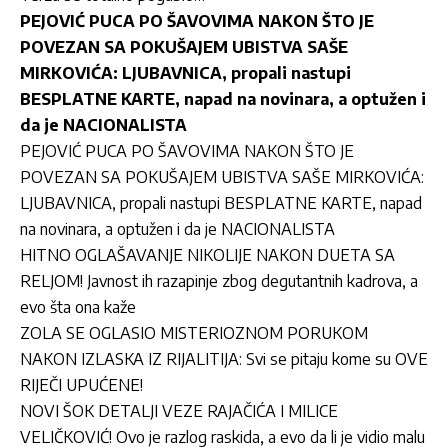
PEJOVIĆ PUCA PO ŠAVOVIMA NAKON ŠTO JE
POVEZAN SA POKUŠAJEM UBISTVA SAŠE
MIRKOVIĆA: LJUBAVNICA, propali nastupi
BESPLATNE KARTE, napad na novinara, a optužen i
da je NACIONALISTA
PEJOVIĆ PUCA PO ŠAVOVIMA NAKON ŠTO JE
POVEZAN SA POKUŠAJEM UBISTVA SAŠE MIRKOVIĆA:
LJUBAVNICA, propali nastupi BESPLATNE KARTE, napad
na novinara, a optužen i da je NACIONALISTA
HITNO OGLAŠAVANJE NIKOLIJE NAKON DUETA SA
RELJOM! Javnost ih razapinje zbog degutantnih kadrova, a
evo šta ona kaže
ZOLA SE OGLASIO MISTERIOZNOM PORUKOM
NAKON IZLASKA IZ RIJALITIJA: Svi se pitaju kome su OVE
RIJEČI UPUĆENE!
NOVI ŠOK DETALJI VEZE RAJAČIĆA I MILICE
VELIČKOVIĆ! Ovo je razlog raskida, a evo da li je vidio malu