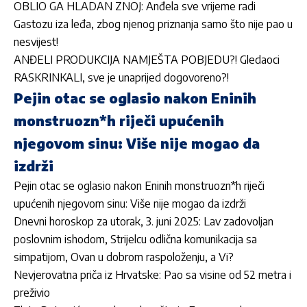
OBLIO GA HLADAN ZNOJ: Anđela sve vrijeme radi
Gastozu iza leđa, zbog njenog priznanja samo što nije pao u
nesvijest!
ANĐELI PRODUKCIJA NAMJEŠTA POBJEDU?! Gledaoci
RASKRINKALI, sve je unaprijed dogovoreno?!
Pejin otac se oglasio nakon Eninih
monstruozn*h riječi upućenih
njegovom sinu: Više nije mogao da
izdrži
Pejin otac se oglasio nakon Eninih monstruozn*h riječi
upućenih njegovom sinu: Više nije mogao da izdrži
Dnevni horoskop za utorak, 3. juni 2025: Lav zadovoljan
poslovnim ishodom, Strijelcu odlična komunikacija sa
simpatijom, Ovan u dobrom raspoloženju, a Vi?
Nevjerovatna priča iz Hrvatske: Pao sa visine od 52 metra i
preživio