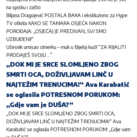
na spisku i zašto
Biljana Dragojević POSTALA BAKA i ekskluzivno za Hype
TV otkrila KAKO SE TAMARA OSJEĆA NAKON
POROĐAJA: „OSJEĆAJ JE PREDIVAN, SVI SMO
UZBUĐENI!“
Učesnik urnisao cimerku – muk u Bijeloj kući! “ZA RIJALITI
PRODAJEŠ SVOJU …”
„DOK MI JE SRCE SLOMLJENO ZBOG
SMRTI OCA, DOŽIVLJAVAM LINČ U
NAJTEŽIM TRENUCIMA!“ Ava Karabatić
se oglasila POTRESNOM PORUKOM:
„Gdje vam je DUŠA?“
„DOK MI JE SRCE SLOMLJENO ZBOG SMRTI OCA,
DOŽIVLJAVAM LINČ U NAJTEŽIM TRENUCIMA!“ Ava
Karabatić se oglasila POTRESNOM PORUKOM: „Gdje vam