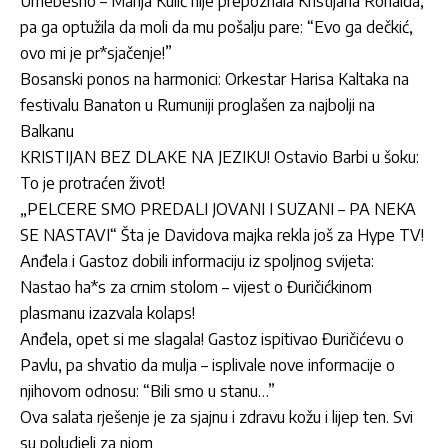
Urnebesno – Marija Kulić nije prepoznala Kristijana Ronalda,
pa ga optužila da moli da mu pošalju pare: “Evo ga dečkić,
ovo mi je pr*sjačenje!”
Bosanski ponos na harmonici: Orkestar Harisa Kaltaka na
festivalu Banaton u Rumuniji proglašen za najbolji na
Balkanu
KRISTIJAN BEZ DLAKE NA JEZIKU! Ostavio Barbi u šoku:
To je protraćen život!
„PELCERE SMO PREDALI JOVANI I SUZANI – PA NEKA
SE NASTAVI“ Šta je Davidova majka rekla još za Hype TV!
Anđela i Gastoz dobili informaciju iz spoljnog svijeta:
Nastao ha*s za crnim stolom – vijest o Đuričićkinom
plasmanu izazvala kolaps!
Anđela, opet si me slagala! Gastoz ispitivao Đuričićevu o
Pavlu, pa shvatio da mulja – isplivale nove informacije o
njihovom odnosu: “Bili smo u stanu…”
Ova salata rješenje je za sjajnu i zdravu kožu i lijep ten. Svi
su poludjeli za njom