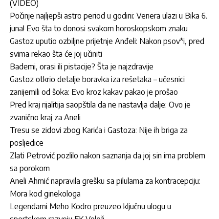
(VIDEO)
Počinje najljepši astro period u godini: Venera ulazi u Bika 6.
juna! Evo šta to donosi svakom horoskopskom znaku
Gastoz uputio ozbiljne prijetnje Anđeli: Nakon psov*i, pred
svima rekao šta će joj učiniti
Bademi, orasi ili pistacije? Šta je najzdravije
Gastoz otkrio detalje boravka iza rešetaka – učesnici
zanijemili od šoka: Evo kroz kakav pakao je prošao
Pred kraj rijalitija saopštila da ne nastavlja dalje: Ovo je
zvanično kraj za Aneli
Tresu se zidovi zbog Karića i Gastoza: Nije ih briga za
posljedice
Zlati Petrović pozlilo nakon saznanja da joj sin ima problem
sa porokom
Aneli Ahmić napravila grešku sa pilulama za kontracepciju:
Mora kod ginekologa
Legendarni Meho Kodro preuzeo ključnu ulogu u