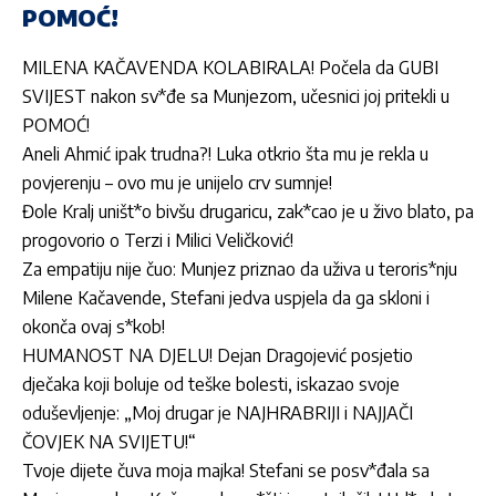
POMOĆ!
MILENA KAČAVENDA KOLABIRALA! Počela da GUBI
SVIJEST nakon sv*đe sa Munjezom, učesnici joj pritekli u
POMOĆ!
Aneli Ahmić ipak trudna?! Luka otkrio šta mu je rekla u
povjerenju – ovo mu je unijelo crv sumnje!
Đole Kralj uništ*o bivšu drugaricu, zak*cao je u živo blato, pa
progovorio o Terzi i Milici Veličković!
Za empatiju nije čuo: Munjez priznao da uživa u teroris*nju
Milene Kačavende, Stefani jedva uspjela da ga skloni i
okonča ovaj s*kob!
HUMANOST NA DJELU! Dejan Dragojević posjetio
dječaka koji boluje od teške bolesti, iskazao svoje
oduševljenje: „Moj drugar je NAJHRABRIJI i NAJJAČI
ČOVJEK NA SVIJETU!“
Tvoje dijete čuva moja majka! Stefani se posv*đala sa