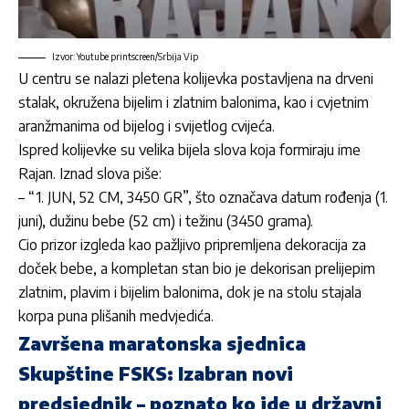
Izvor: Youtube printscreen/Srbija Vip
U centru se nalazi pletena kolijevka postavljena na drveni
stalak, okružena bijelim i zlatnim balonima, kao i cvjetnim
aranžmanima od bijelog i svijetlog cvijeća.
Ispred kolijevke su velika bijela slova koja formiraju ime
Rajan. Iznad slova piše:
– “1. JUN, 52 CM, 3450 GR”, što označava datum rođenja (1.
juni), dužinu bebe (52 cm) i težinu (3450 grama).
Cio prizor izgleda kao pažljivo pripremljena dekoracija za
doček bebe, a kompletan stan bio je dekorisan prelijepim
zlatnim, plavim i bijelim balonima, dok je na stolu stajala
korpa puna plišanih medvjedića.
Završena maratonska sjednica
Skupštine FSKS: Izabran novi
predsjednik – poznato ko ide u državni