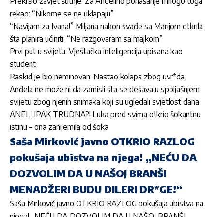
Prekršio zavjet šutnje: Za Anđelino ponašanje mnogo toga
rekao: “Nikome se ne uklapaju”
“Navijam za Ivana!” Miljana nakon svađe sa Marijom otkrila
šta planira učiniti: “Ne razgovaram sa majkom”
Prvi put u svijetu: Vještačka inteligencija upisana kao
student
Raskid je bio neminovan: Nastao kolaps zbog uvr*da
Anđela ne može ni da zamisli šta se dešava u spoljašnjem
svijetu zbog njenih snimaka koji su ugledali svjetlost dana
ANELI IPAK TRUDNA?! Luka pred svima otkrio šokantnu
istinu – ona zanijemila od šoka
Saša Mirković javno OTKRIO RAZLOG
pokušaja ubistva na njega! „NEĆU DA
DOZVOLIM DA U NAŠOJ BRANŠI
MENADŽERI BUDU DILERI DR*GE!“
Saša Mirković javno OTKRIO RAZLOG pokušaja ubistva na
njega! „NEĆU DA DOZVOLIM DA U NAŠOJ BRANŠI