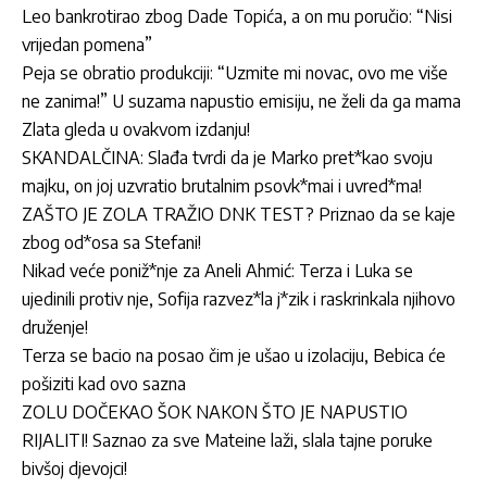
Leo bankrotirao zbog Dade Topića, a on mu poručio: “Nisi
vrijedan pomena”
Peja se obratio produkciji: “Uzmite mi novac, ovo me više
ne zanima!” U suzama napustio emisiju, ne želi da ga mama
Zlata gleda u ovakvom izdanju!
SKANDALČINA: Slađa tvrdi da je Marko pret*kao svoju
majku, on joj uzvratio brutalnim psovk*mai i uvred*ma!
ZAŠTO JE ZOLA TRAŽIO DNK TEST? Priznao da se kaje
zbog od*osa sa Stefani!
Nikad veće poniž*nje za Aneli Ahmić: Terza i Luka se
ujedinili protiv nje, Sofija razvez*la j*zik i raskrinkala njihovo
druženje!
Terza se bacio na posao čim je ušao u izolaciju, Bebica će
pošiziti kad ovo sazna
ZOLU DOČEKAO ŠOK NAKON ŠTO JE NAPUSTIO
RIJALITI! Saznao za sve Mateine laži, slala tajne poruke
bivšoj djevojci!