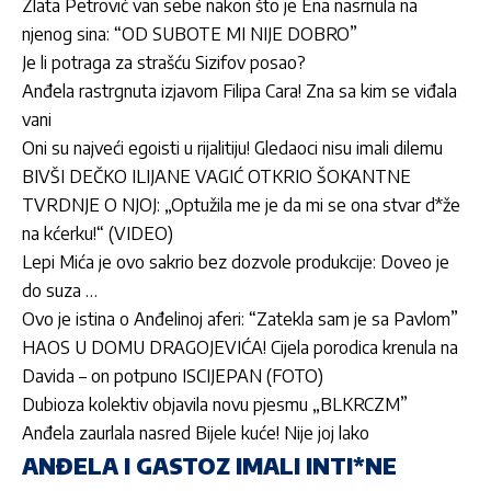
Zlata Petrović van sebe nakon što je Ena nasrnula na
njenog sina: “OD SUBOTE MI NIJE DOBRO”
Je li potraga za strašću Sizifov posao?
Anđela rastrgnuta izjavom Filipa Cara! Zna sa kim se viđala
vani
Oni su najveći egoisti u rijalitiju! Gledaoci nisu imali dilemu
BIVŠI DEČKO ILIJANE VAGIĆ OTKRIO ŠOKANTNE
TVRDNJE O NJOJ: „Optužila me je da mi se ona stvar d*že
na kćerku!“ (VIDEO)
Lepi Mića je ovo sakrio bez dozvole produkcije: Doveo je
do suza …
Ovo je istina o Anđelinoj aferi: “Zatekla sam je sa Pavlom”
HAOS U DOMU DRAGOJEVIĆA! Cijela porodica krenula na
Davida – on potpuno ISCIJEPAN (FOTO)
Dubioza kolektiv objavila novu pjesmu „BLKRCZM”
Anđela zaurlala nasred Bijele kuće! Nije joj lako
ANĐELA I GASTOZ IMALI INTI*NE