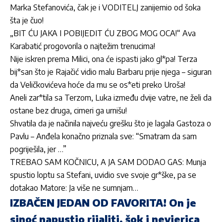
Marka Stefanovića, čak je i VODITELJ zanijemio od šoka
šta je čuo!
„BIT ĆU JAKA I POBIJEDIT ĆU ZBOG MOG OCA!“ Ava
Karabatić progovorila o najtežim trenucima!
Nije iskren prema Milici, ona će ispasti jako gl*pa! Terza
bij*san što je Rajačić vidio malu Barbaru prije njega – siguran
da Veličkovićeva hoće da mu se os*eti preko Uroša!
Aneli zar*tila sa Terzom, Luka između dvije vatre, ne želi da
ostane bez druga, cimeri ga urnišu!
Shvatila da je načinila najveću grešku što je lagala Gastoza o
Pavlu – Anđela konačno priznala sve: “Smatram da sam
pogriješila, jer …”
TREBAO SAM KOČNICU, A JA SAM DODAO GAS: Munja
spustio loptu sa Stefani, uvidio sve svoje gr*ške, pa se
dotakao Matore: Ja više ne sumnjam…
IZBAČEN JEDAN OD FAVORITA! On je
sinoć napustio rijaliti, šok i nevjerica