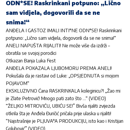
ODN*SE! Raskrinkani potpuno: „Lično
sam vidjela, dogovorili da se ne
snima!“
ANĐELA I GASTOZ IMALI INTI*NE ODN*SE! Raskrinkani
potpuno: „Lično sam vidjela, dogovorili da se ne snima!“
ANELI NAPUŠTA RIJALITI! Ne može više da izdrži –
obratila se svojoj porodici
Otkazan Banja Luka Fest
ANĐELA POKAZALA LJUBOMORU PREMA ANELI!
Pokušala da je rastavi od Luke: „OPSJEDNUTA si mojom
POJAVOM“
EKSKLUZIVNO Ćana RASKRINKALA koleginicu?! „Žao mi
je Zlate Petrović! Mnogo pati zato što …“ (VIDEO)
“ŽELJKO MITROVIĆU, UBIĆU SE!” Bivša rijaliti zvijezda
otkrila šta je Anđela Đuričić pričala prije ulaska u rijaliti!
“Najstrašnije je PLJUVA*A PRODUKCIJU, isto kao i Kristijan
Golubović” (VIDEO)