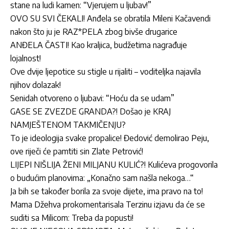
stane na ludi kamen: “Vjerujem u ljubav!”
OVO SU SVI ČEKALI! Anđela se obratila Mileni Kačavendi
nakon što ju je RAZ*PELA zbog bivše drugarice
ANĐELA ČASTI! Kao kraljica, budžetima nagrađuje
lojalnost!
Ove dvije ljepotice su stigle u rijaliti – voditeljka najavila
njihov dolazak!
Senidah otvoreno o ljubavi: “Hoću da se udam”
GASE SE ZVEZDE GRANDA?! Došao je KRAJ
NAMJEŠTENOM TAKMIČENJU?
To je ideologija svake propalice! Đedović demolirao Peju,
ove riječi će pamtiti sin Zlate Petrović!
LIJEPI NIŠLIJA ŽENI MILJANU KULIĆ?! Kulićeva progovorila
o budućim planovima: „Konačno sam našla nekoga…“
Ja bih se također borila za svoje dijete, ima pravo na to!
Mama Džehva prokomentarisala Terzinu izjavu da će se
suditi sa Milicom: Treba da popusti!