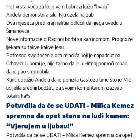
Pet vrsta voća za koje vam bubrezi kažu “hvala”
Anđela demonstrira silu: Nju uzela na zub
Dva mjeseca pred kraj rijalitija odlučili da njega uvedu u
Šimanovce
Nove informacije o Radinoj borbi sa karcinomom: Prognoze
ljekara su takve kakve jesu
Potresno svjedočenje oca mladića koji je napadnut na
Grbavici: U komi je, nije tačno da je u Hitnoj pomoći rekao
da je pao s romobila
Karić optužio Anđelu da je ponizila Gastoza time što je Mići
udijelila srednji budžet, pa svojim komentarom izazvao
totalni ha*s!
Potvrdila da će se UDATI – Milica Kemez
spremna da opet stane na ludi kamen:
“Vjerujem u ljubav!”
Potvrdila da će se UDATI – Milica Kemez spremna da opet