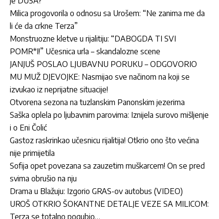
je DUŠA?“
Milica progovorila o odnosu sa Urošem: “Ne zanima me da
li će da crkne Terza”
Monstruozne kletve u rijalitiju: “DABOGDA TI SVI
POMR*I!” Učesnica urla – skandalozne scene
JANJUŠ POSLAO LJUBAVNU PORUKU – ODGOVORIO
MU MUŽ DJEVOJKE: Nasmijao sve načinom na koji se
izvukao iz neprijatne situacije!
Otvorena sezona na tuzlanskim Panonskim jezerima
Saška oplela po ljubavnim parovima: Iznijela surovo mišljenje
i o Eni Čolić
Gastoz raskrinkao učesnicu rijalitija! Otkrio ono što većina
nije primijetila
Sofija opet povezana sa zauzetim muškarcem! On se pred
svima obrušio na nju
Drama u Blažuju: Izgorio GRAS-ov autobus (VIDEO)
UROŠ OTKRIO ŠOKANTNE DETALJE VEZE SA MILICOM:
Terza se totalno pogubio…