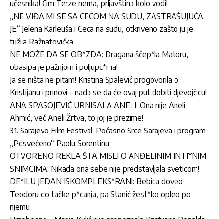
učesnika! Čim Terze nema, prljavština kolo vodi!
„NE VIĐA MI SE SA CECOM NA SUDU, ZASTRAŠUJUĆA
JE“ Jelena Karleuša i Ceca na sudu, otkriveno zašto ju je
tužila Ražnatovićka
NE MOŽE DA SE OB*ZDA: Dragana ščep*la Matoru,
obasipa je pažnjom i poljupc*ma!
Ja se ništa ne pitam! Kristina Spalević progovorila o
Kristijanu i prinovi – nada se da će ovaj put dobiti djevojčicu!
ANA SPASOJEVIĆ URNISALA ANELI: Ona nije Aneli
Ahmić, već Aneli Žrtva, to joj je prezime!
31. Sarajevo Film Festival: Počasno Srce Sarajeva i program
„Posvećeno“ Paolu Sorentinu
OTVORENO REKLA ŠTA MISLI O ANĐELINIM INTI*NIM
SNIMCIMA: Nikada ona sebe nije predstavljala sveticom!
DE*ILU JEDAN ISKOMPLEKS*RANI: Bebica doveo
Teodoru do tačke p*canja, pa Stanić žest*ko opleo po
njemu