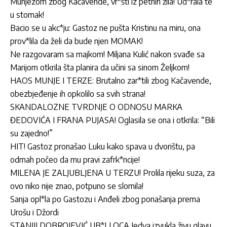
Munjezom zbog Kačavende, vr*šti iz petnih žila! Ud*rala te
u stomak!
Bacio se u akc*ju: Gastoz ne pušta Kristinu na miru, ona
prov*lila da želi da bude njen MOMAK!
Ne razgovaram sa majkom! Miljana Kulić nakon svađe sa
Marijom otkrila šta planira da učini sa sinom Željkom!
HAOS MUNJE I TERZE: Brutalno zar*tili zbog Kačavende,
obezbjeđenje ih opkolilo sa svih strana!
SKANDALOZNE TVRDNJE O ODNOSU MARKA
ĐEDOVIĆA I FRANA PUJASA! Oglasila se ona i otkrila: “Bili
su zajedno!”
HIT! Gastoz pronašao Luku kako spava u dvorištu, pa
odmah počeo da mu pravi zafrk*ncije!
MILENA JE ZALJUBLJENA U TERZU! Prolila rijeku suza, za
ovo niko nije znao, potpuno se slomila!
Sanja opl*la po Gastozu i Anđeli zbog ponašanja prema
Urošu i Džordi
STANIJI DOBROJEVIĆ UB*LI OCA Jedva izvukla živu glavu,