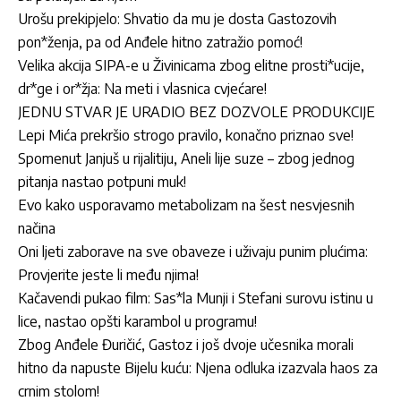
Urošu prekipjelo: Shvatio da mu je dosta Gastozovih
pon*ženja, pa od Anđele hitno zatražio pomoć!
Velika akcija SIPA-e u Živinicama zbog elitne prosti*ucije,
dr*ge i or*žja: Na meti i vlasnica cvjećare!
JEDNU STVAR JE URADIO BEZ DOZVOLE PRODUKCIJE
Lepi Mića prekršio strogo pravilo, konačno priznao sve!
Spomenut Janjuš u rijalitiju, Aneli lije suze – zbog jednog
pitanja nastao potpuni muk!
Evo kako usporavamo metabolizam na šest nesvjesnih
načina
Oni ljeti zaborave na sve obaveze i uživaju punim plućima:
Provjerite jeste li među njima!
Kačavendi pukao film: Sas*la Munji i Stefani surovu istinu u
lice, nastao opšti karambol u programu!
Zbog Anđele Đuričić, Gastoz i još dvoje učesnika morali
hitno da napuste Bijelu kuću: Njena odluka izazvala haos za
crnim stolom!