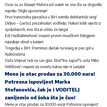
Ovce su za šišanje! Matora još uvijek ne zna šta se dogodilo
napolju: Stiglo upozorenje!
Prva transrodna pjevačica u BiH snimila debitantski singl
Dirljivo – Gastoz prezahvalan voditelju: Nakon loših vijesti iz
spoljašnjosti, evo šta je učinio za njega!
Edi Hadžiahmetović svojom prvom muzičkom trilogijom
najavljuje obrat u karijeri
Tragedija u BiH: Preminuo dječak na kojeg je pao gol u
Ajdinovićima
Dača Virijević reži na sav glas: Brut*lno zapuš*o usta Milici
Veličković i najavio joj osvetu kakvu nije ni sanjala!
Mene je otac prodao za 30.000 eura!
Potresna ispovijest Marka
Stefanovića, čak je i VODITELJ
zanijemio od šoka šta je čuo!
Mene je otac prodao za 30.000 eura! Potresna ispovijest