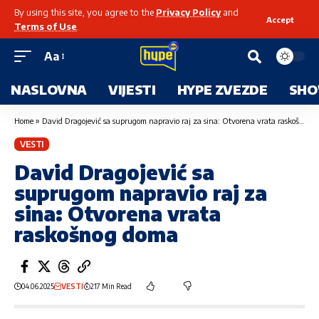
By using this site, you agree to the
Privacy Policy
and
Accept
Terms of Use
.
Aa
NASLOVNA
VIJESTI
HYPE ZVEZDE
SHO
Home
»
David Dragojević sa suprugom napravio raj za sina: Otvorena vrata raskošnog doma
VESTI
David Dragojević sa
suprugom napravio raj za
sina: Otvorena vrata
raskošnog doma
04.06.2025
VESTI
217 Min Read