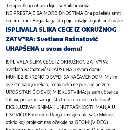
Terapeutkinja otkriva ključ sretnih brakova
NE PRESTAJE SA MORBIDNOSTIMA Ena poželjela smrt
cimeru – moli Boga da ga što prije pošalje u grob kod majke
ISPLIVALA SLIKA CECE IZ OKRUŽNOG
ZATV*RA: Svetlana Ražnatović
UHAPŠENA u svom domu!
ISPLIVALA SLIKA CECE IZ OKRUŽNOG ZATV*RA:
Svetlana Ražnatović UHAPŠENA u svom domu!
MUNJEZ ISKRENO O SV*ĐI SA KAČAVENDOM: Mislim
sve što sam joj rekao, a ona neka ne pije ako ne zna!
UROŠ STANIĆ O SVOJIM ISKUSTVIMA: Ja sam učiteljica
ljubavi, pokazao sam joj šta treba da radi sa dečkom!
EKSKLUZIVAN SNIMAK UNUTRAŠNJOSTI IMANJA U
LISOVIĆU! Enterijer od koga zastaje dah, Saša Mirković
otkrio koji projekat nas očekuje na ISTOM! (VIDEO)
Kofer im puca od stvari, a zaborave punjač: Ovi znakovi