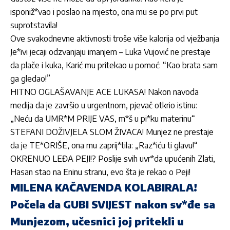
isponiž*vao i poslao na mjesto, ona mu se po prvi put
suprotstavila!
Ove svakodnevne aktivnosti troše više kalorija od vježbanja
Je*ivi jecaji odzvanjaju imanjem – Luka Vujović ne prestaje
da plače i kuka, Karić mu pritekao u pomoć: “Kao brata sam
ga gledao!”
HITNO OGLAŠAVANJE ACE LUKASA! Nakon navoda
medija da je završio u urgentnom, pjevač otkrio istinu:
„Neću da UMR*M PRIJE VAS, m*š u pi*ku materinu“
STEFANI DOŽIVJELA SLOM ŽIVACA! Munjez ne prestaje
da je TE*ORIŠE, ona mu zaprij*tila: „Raz*iću ti glavu!“
OKRENUO LEĐA PEJI!? Poslije svih uvr*da upućenih Zlati,
Hasan stao na Eninu stranu, evo šta je rekao o Peji!
MILENA KAČAVENDA KOLABIRALA!
Počela da GUBI SVIJEST nakon sv*đe sa
Munjezom, učesnici joj pritekli u