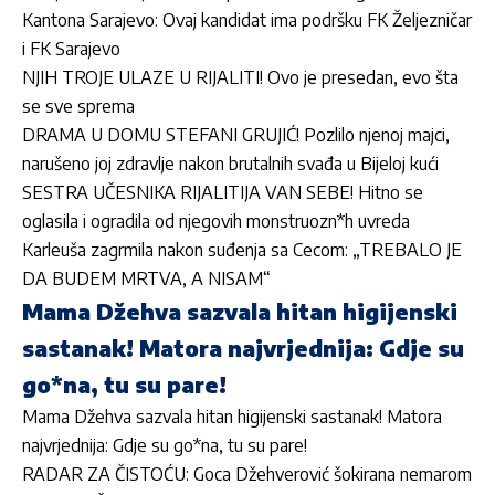
Kantona Sarajevo: Ovaj kandidat ima podršku FK Željezničar
i FK Sarajevo
NJIH TROJE ULAZE U RIJALITI! Ovo je presedan, evo šta
se sve sprema
DRAMA U DOMU STEFANI GRUJIĆ! Pozlilo njenoj majci,
narušeno joj zdravlje nakon brutalnih svađa u Bijeloj kući
SESTRA UČESNIKA RIJALITIJA VAN SEBE! Hitno se
oglasila i ogradila od njegovih monstruozn*h uvreda
Karleuša zagrmila nakon suđenja sa Cecom: „TREBALO JE
DA BUDEM MRTVA, A NISAM“
Mama Džehva sazvala hitan higijenski
sastanak! Matora najvrjednija: Gdje su
go*na, tu su pare!
Mama Džehva sazvala hitan higijenski sastanak! Matora
najvrjednija: Gdje su go*na, tu su pare!
RADAR ZA ČISTOĆU: Goca Džehverović šokirana nemarom