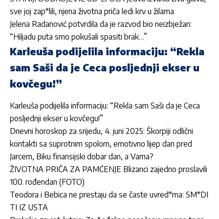
sve joj zap*lili, njena životna priča ledi krv u žilama
Jelena Radanović potvrdila da je razvod bio neizbježan:
“Hiljadu puta smo pokušali spasiti brak…”
Karleuša podijelila informaciju: “Rekla
sam Saši da je Ceca posljednji ekser u
kovčegu!”
Karleuša podijelila informaciju: “Rekla sam Saši da je Ceca
posljednji ekser u kovčegu!”
Dnevni horoskop za srijedu, 4. juni 2025: Škorpiji odlični
kontakti sa suprotnim spolom, emotivno lijep dan pred
Jarcem, Biku finansijski dobar dan, a Vama?
ŽIVOTNA PRIČA ZA PAMĆENJE Blizanci zajedno proslavili
100. rođendan (FOTO)
Teodora i Bebica ne prestaju da se časte uvred*ma: SM*DI
TI IZ USTA