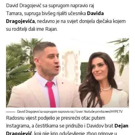
David Dragojević sa suprugom napravio raj
Tamara, supruga bivšeg rijaliti učesnika
Davida
Dragojevića
, nedavno je na svijet donijela dječaka kojem
su roditelji dali ime Rajan.
David Dragojević sa suprugom napravio raj / Izvor: Youtube printscreen/HYPE TV
Radosnu vijest podijelio je presrećni otac putem
Instagrama, a čestitkama se pridružio i Davidov brat
Dejan
Dragojević
, koji nije krio oduševljenje zbog prinove u