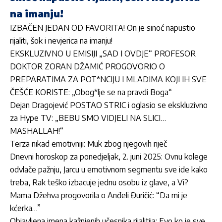
na imanju!
IZBAČEN JEDAN OD FAVORITA! On je sinoć napustio
rijaliti, šok i nevjerica na imanju!
EKSKLUZIVNO U EMISIJI „SAD I OVDJE“ PROFESOR
DOKTOR ZORAN DŽAMIĆ PROGOVORIO O
PREPARATIMA ZA POT*NCIJU I MLADIMA KOJI IH SVE
ČEŠĆE KORISTE: „Obog*lje se na pravdi Boga“
Dejan Dragojević POSTAO STRIC i oglasio se ekskluzivno
za Hype TV: „BEBU SMO VIDJELI NA SLICI…
MASHALLAH!“
Terza nikad emotivniji: Muk zbog njegovih riječ
Dnevni horoskop za ponedjeljak, 2. juni 2025: Ovnu kolege
odvlače pažnju, Jarcu u emotivnom segmentu sve ide kako
treba, Rak teško izbacuje jednu osobu iz glave, a Vi?
Mama Džehva progovorila o Anđeli Đuričić: “Da mi je
kćerka…”
Objavljena imena kažnjenih učesnika rijalitija: Evo ko je sve