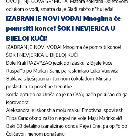
OVO JE NJEGOVA SR*MOTA: Matora šokirana Đoletovom
odlukom o vođi, smatra da je Slađi zab*o n*ž u leđa!
IZABRAN JE NOVI VOĐA! Mnogima će
pomrsiti konce! ŠOK I NEVJERICA U
BIJELOJ KUĆI!
IZABRAN JE NOVI VOĐA! Mnogima će pomrsiti konce!
ŠOK I NEVJERICA U BIJELOJ KUĆI!
Đole Kralj RAZV*ZAO jezik po izlasku iz Bijele kuće:
Raspal*o po Marku i Sanji, pa raskrinkao Luku Vujovića
Baklava s lješnjacima i tamnom čokoladom: Mirisna
poslastica za posebne trenutke
Korda optužio na Uroša da je na OVAJ način pokušao da ga
isprovocira!
Aleksandra je iskoristila moju majku! Emotivna ispovijest
Filipa Cara: otkrio zašto njegovi ne vole Maju Marinković!
Baki B3 detaljno izanalizirao odnos Peje i Ene, pa opl*o po
Čolićevoj i njenom ponašanju!