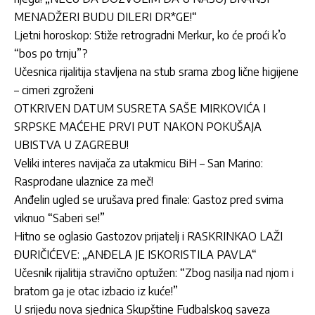
MENADŽERI BUDU DILERI DR*GE!“
Ljetni horoskop: Stiže retrogradni Merkur, ko će proći k’o
“bos po trnju”?
Učesnica rijalitija stavljena na stub srama zbog lične higijene
– cimeri zgroženi
OTKRIVEN DATUM SUSRETA SAŠE MIRKOVIĆA I
SRPSKE MAĆEHE PRVI PUT NAKON POKUŠAJA
UBISTVA U ZAGREBU!
Veliki interes navijača za utakmicu BiH – San Marino:
Rasprodane ulaznice za meč!
Anđelin ugled se urušava pred finale: Gastoz pred svima
viknuo “Saberi se!”
Hitno se oglasio Gastozov prijatelj i RASKRINKAO LAŽI
ĐURIČIĆEVE: „ANĐELA JE ISKORISTILA PAVLA“
Učesnik rijalitija stravično optužen: “Zbog nasilja nad njom i
bratom ga je otac izbacio iz kuće!”
U srijedu nova sjednica Skupštine Fudbalskog saveza