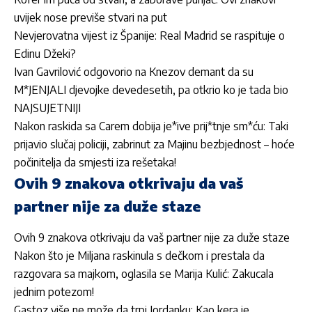
uvijek nose previše stvari na put
Nevjerovatna vijest iz Španije: Real Madrid se raspituje o
Edinu Džeki?
Ivan Gavrilović odgovorio na Knezov demant da su
M*JENJALI djevojke devedesetih, pa otkrio ko je tada bio
NAJSUJETNIJI
Nakon raskida sa Carem dobija je*ive prij*tnje sm*ću: Taki
prijavio slučaj policiji, zabrinut za Majinu bezbjednost – hoće
počinitelja da smjesti iza rešetaka!
Ovih 9 znakova otkrivaju da vaš
partner nije za duže staze
Ovih 9 znakova otkrivaju da vaš partner nije za duže staze
Nakon što je Miljana raskinula s dečkom i prestala da
razgovara sa majkom, oglasila se Marija Kulić: Zakucala
jednim potezom!
Gastoz više ne može da trpi Jordanku: Kao kera je