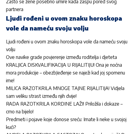
Zašto se žene posebno umire kada zaspu pored svog
partnera
Ljudi rođeni u ovom znaku horoskopa
vole da nameću svoju volju
Ljudi rođeni u ovom znaku horoskopa vole da nameću svoju
volju
Ove navike grade povjerenje između roditelja i djeteta
KRALJICA DISKVALIFIKACIJA U RIJALITIJU! Ona je noćna
mora produkcije – obezbJeđenje se naježi kad joj spomenu
ime!
MILICA RAZOTKRILA MNOGE TAJNE RIJALITIJA! Vidjela
sam veliku strast između njih dvije!
RADA RAZOTKRILA KORDINE LAŽI! Priložila i dokaze –
crno na bijelo!
Predmeti i pojave koje donose sreću: Imate li neke u svojoj
kući?