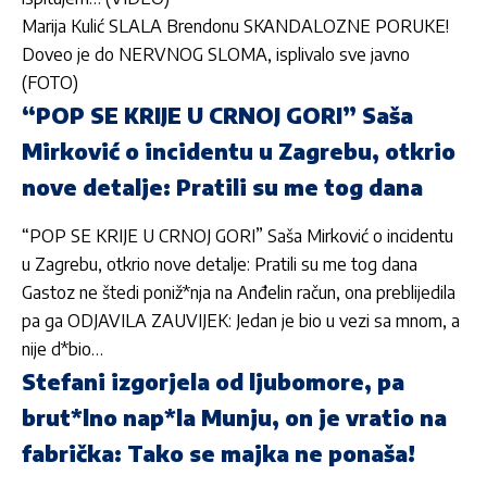
Marija Kulić SLALA Brendonu SKANDALOZNE PORUKE!
Doveo je do NERVNOG SLOMA, isplivalo sve javno
(FOTO)
“POP SE KRIJE U CRNOJ GORI” Saša
Mirković o incidentu u Zagrebu, otkrio
nove detalje: Pratili su me tog dana
“POP SE KRIJE U CRNOJ GORI” Saša Mirković o incidentu
u Zagrebu, otkrio nove detalje: Pratili su me tog dana
Gastoz ne štedi poniž*nja na Anđelin račun, ona preblijedila
pa ga ODJAVILA ZAUVIJEK: Jedan je bio u vezi sa mnom, a
nije d*bio…
Stefani izgorjela od ljubomore, pa
brut*lno nap*la Munju, on je vratio na
fabrička: Tako se majka ne ponaša!