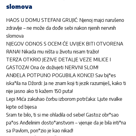
slomova
HAOS U DOMU STEFANI GRUJIĆ: Njenoj majci narušeno
zdravlje – ne može da dođe sebi nakon njenih nervnih
slomova
NJEGOV ODNOS S OCEM ĆE UVIJEK BITI OTVORENA
RANA! Nikada mu ništa u životu nisam tražio!
TERZA OTKRIO JEZIVE DETALJE VEZE MILICE I
GASTOZA! Ona će doživjeti NERVNI SLOM!
ANĐELA POTPUNO POGUBILA KONCE! Sav bij*es
iska*ila na Džordi: Ja ne znam koji ti jezik razumiješ, kako ti
nije jasno ako ti kažem 150 puta!
Lepi Mića zakuhao čorbu izborom potrčaka: Ljute rivalke
kipte od bijesa
Sram te bilo, ti si me ohladila od sebe! Gastoz obr*sao
pa*os Anđelinim dosto*anstvom – vjeruje da je bila inti*na
sa Pavlom, pon*zio je kao nikad!