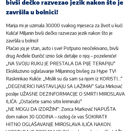
bivši dečko razvezao jezik nakon što je
završila u bolnici!
Marija mi je uzimala 30.000 svakog mjeseca za život u kući
Kulića! Miljanin bivši dečko razvezao jezik nakon što je
završila u bolnici!
Plaćao joj je stan, auto i sve! Potpuno neočekivano, bivši
drug Anđele Đuričić iznio šok detalje o njoj – pozeleniće!
„NA SVOJU RUKU JE PRESTALA DA PIJE TERAPIJU“
Ekskluzivno oglašavanje Miljaninog bivšeg za Hype TV!
Raskrinkao Kuliće: „Mislili su da sam sa njom iz KORISTI…“
„DEGENERICI NASTAVLJAJU SA LAŽIMA!“ Saša Mirković
poslije UŽASNE DEZINFORMACIJE O SMRTI MIROSLAVA
ILIĆA: „Ostaćete samo sitni kriminalci“
„NE MOGU DA IZDRŽIM“: Zorica Marković NAPUŠTA
dom nakon 30 GODINA – razlog će vas ŠOKIRATI!
HITNO OGLAŠAVANJE MIROSLAVA ILIĆA NAKON