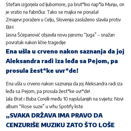
Stefani izgorjela od ljubomore, pa brut*lno nap*la Munju, on
je vratio na fabrička: Tako se majka ne ponaša!
Zmajevi poraženi u Celju, Slovenija zasluženo slavila protiv
BiH
Jasna Šćepanović objavila novu pjesmu “Juga” – snažan
povratak nakon lične tragedije
Ena ušla u crveno nakon saznanja da joj
Aleksandra radi iza leđa sa Pejom, pa
prosula žest*ke uvr*de!
Ena ušla u crveno nakon saznanja da joj Aleksandra radi iza
leđa sa Pejom, pa prosula žest*ke uvr*de!
Jala Brat i Buba Corelli među 10 najslušanijih na svijetu: Novi
album “Rose suze” u vrhu Spotify liste
„SVAKA DRŽAVA IMA PRAVO DA
CENZURIŠE MUZIKU ZATO ŠTO LOŠE