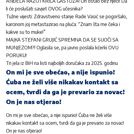
ANĐELA RAZOTKRILA GASTOZA! On ostao bez riječi! Da
li će poslušati savjet OVOG učesnika?
Tužne vijesti: Zdravstveno stanje Rade Vasić se pogoršalo,
karcinom joj metastazirao na pluća: “Znam šta me čeka i
kakve su to muke!”
MAJKA STEFANI GRUJIĆ SPREMNA DA SE SUOČI SA
MUNJEZOM?! Oglasila se, pa javno poslala kćerki OVU
PORUKU!
Tri jela iz BiH na listi najboljih doručaka za 2025. godinu
On mi je sve obećao, a nije ispunio!
Ćuba ne želi više nikakav kontakt sa
ocem, tvrdi da ga je prevario za novac!
On je nas otjerao!
On mi je sve obećao, a nije ispunio! Ćuba ne želi više
nikakav kontakt sa ocem, tvrdi da ga je prevario za novac!
On je nas otjerao!