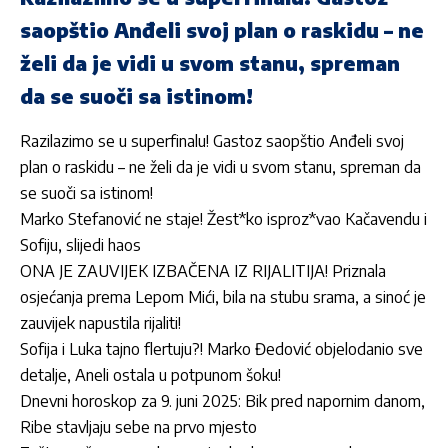
saopštio Anđeli svoj plan o raskidu – ne
želi da je vidi u svom stanu, spreman
da se suoči sa istinom!
Razilazimo se u superfinalu! Gastoz saopštio Anđeli svoj
plan o raskidu – ne želi da je vidi u svom stanu, spreman da
se suoči sa istinom!
Marko Stefanović ne staje! Žest*ko isproz*vao Kačavendu i
Sofiju, slijedi haos
ONA JE ZAUVIJEK IZBAČENA IZ RIJALITIJA! Priznala
osjećanja prema Lepom Mići, bila na stubu srama, a sinoć je
zauvijek napustila rijaliti!
Sofija i Luka tajno flertuju?! Marko Đedović objelodanio sve
detalje, Aneli ostala u potpunom šoku!
Dnevni horoskop za 9. juni 2025: Bik pred napornim danom,
Ribe stavljaju sebe na prvo mjesto