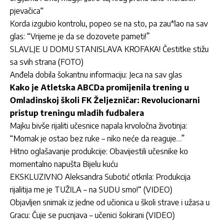
pjevačica“
Korda izgubio kontrolu, popeo se na sto, pa zau*lao na sav
glas: “Vrijeme je da se dozovete pameti!”
SLAVLJE U DOMU STANISLAVA KROFAKA! Čestitke stižu
sa svih strana (FOTO)
Anđela dobila šokantnu informaciju: Jeca na sav glas
Kako je Atletska ABCDa promijenila trening u
Omladinskoj školi FK Željezničar: Revolucionarni
pristup treningu mladih fudbalera
Majku bivše rijaliti učesnice napala krvoločna životinja:
“Momak je ostao bez ruke – niko neće da reaguje…”
Hitno oglašavanje produkcije: Obavijestili učesnike ko
momentalno napušta Bijelu kuću
EKSKLUZIVNO Aleksandra Subotić otkrila: Produkcija
rijalitija me je TUŽILA – na SUDU smo!“ (VIDEO)
Objavljen snimak iz jedne od učionica u školi strave i užasa u
Gracu: Čuje se pucnjava – učenici šokirani (VIDEO)