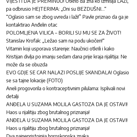
VIJESTI DA JE PREMINUO! Otkrio da zna ko izmišlja LAŽI,
pa odbrusio HEJTERIMA: „Oni su BEZDUŠNI…“
“Oglasio sam se zbog uvreda i laži!” Pavle priznao da ga je
kontaktirao Anđelin otac
POLOMLJENA VILICA – BORILI SU MU SE ZA ŽIVOT!
Stanislav Krofak: „Ležao sam na podu ukočen!“
Vitamin koji usporava starenje: Naučnici otkrili i kako
Kristijan divlja po imanju sedam dana prije kraja rijalitija: Ne
može da se obuzda
EVO GDJE SE CAR NALAZI POSLIJE SKANDALA! Oglasio
se sa tajne lokacije (FOTO)
Aneli progovorila o kontraceptivnim pilulama: Isplivali novi
detalji
ANĐELA U SUZAMA MOLILA GASTOZA DA JE OSTAVI!
Haos u rijalitiju zbog brutalnog priznanja!
ANĐELA U SUZAMA MOLILA GASTOZA DA JE OSTAVI!
Haos u rijalitiju zbog brutalnog priznanja!
Dva najnepristojnija horoskopska znaka