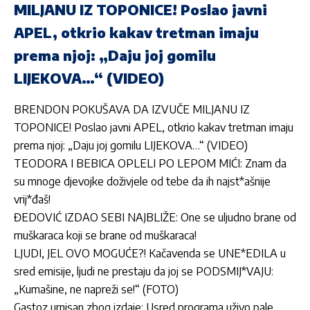
MILJANU IZ TOPONICE! Poslao javni
APEL, otkrio kakav tretman imaju
prema njoj: „Daju joj gomilu
LIJEKOVA…“ (VIDEO)
BRENDON POKUŠAVA DA IZVUČE MILJANU IZ
TOPONICE! Poslao javni APEL, otkrio kakav tretman imaju
prema njoj: „Daju joj gomilu LIJEKOVA…“ (VIDEO)
TEODORA I BEBICA OPLELI PO LEPOM MIĆI: Znam da
su mnoge djevojke doživjele od tebe da ih najst*ašnije
vrij*đaš!
ĐEDOVIĆ IZDAO SEBI NAJBLIŽE: One se uljudno brane od
muškaraca koji se brane od muškaraca!
LJUDI, JEL OVO MOGUĆE?! Kačavenda se UNE*EDILA u
sred emisije, ljudi ne prestaju da joj se PODSMIJ*VAJU:
„Kumašine, ne napreži se!“ (FOTO)
Gastoz urnisan zbog izdaje: Usred programa uživo pale