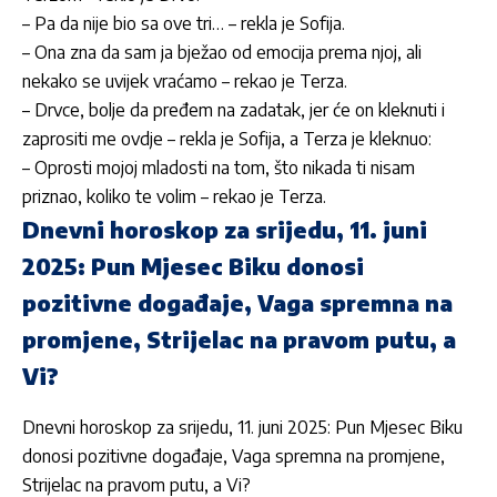
– Pa da nije bio sa ove tri… – rekla je
Sofija
.
– Ona zna da sam ja bježao od emocija prema njoj, ali
nekako se uvijek vraćamo – rekao je
Terza
.
– Drvce, bolje da pređem na zadatak, jer će on kleknuti i
zaprositi me ovdje – rekla je
Sofija
, a
Terza
je kleknuo:
– Oprosti mojoj mladosti na tom, što nikada ti nisam
priznao, koliko te volim – rekao je
Terza
.
Dnevni horoskop za srijedu, 11. juni
2025: Pun Mjesec Biku donosi
pozitivne događaje, Vaga spremna na
promjene, Strijelac na pravom putu, a
Vi?
Dnevni horoskop za srijedu, 11. juni 2025: Pun Mjesec Biku
donosi pozitivne događaje, Vaga spremna na promjene,
Strijelac na pravom putu, a Vi?