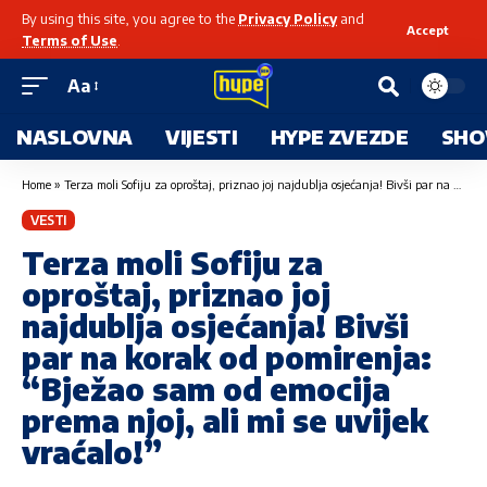
By using this site, you agree to the
Privacy Policy
and
Accept
Terms of Use
.
Aa
NASLOVNA
VIJESTI
HYPE ZVEZDE
SHO
Home
»
Terza moli Sofiju za oproštaj, priznao joj najdublja osjećanja! Bivši par na korak od pomirenja: “Bježao sam od emocija prema njoj, ali mi se uvijek vraćalo!”
VESTI
Terza moli Sofiju za
oproštaj, priznao joj
najdublja osjećanja! Bivši
par na korak od pomirenja:
“Bježao sam od emocija
prema njoj, ali mi se uvijek
vraćalo!”