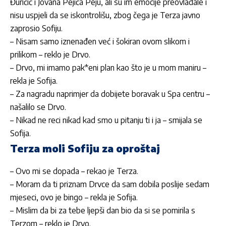
Đuričić i Jovana Pejića Peju, ali su im emocije preovladale i
nisu uspjeli da se iskontrolišu, zbog čega je
Terza
javno
zaprosio
Sofiju
.
– Nisam samo iznenađen već i šokiran ovom slikom i
prilikom – reklo je Drvo.
– Drvo, mi imamo pak*eni plan kao što je u mom maniru –
rekla je
Sofija
.
– Za nagradu naprimjer da dobijete boravak u Spa centru –
našalilo se Drvo.
– Nikad ne reci nikad kad smo u pitanju ti i ja – smijala se
Sofija
.
Terza moli Sofiju za oproštaj
– Ovo mi se dopada – rekao je
Terza
.
– Moram da ti priznam Drvce da sam dobila poslije sedam
mjeseci, ovo je bingo – rekla je
Sofija
.
– Mislim da bi za tebe ljepši dan bio da si se pomirila s
Terzom
– reklo je Drvo.