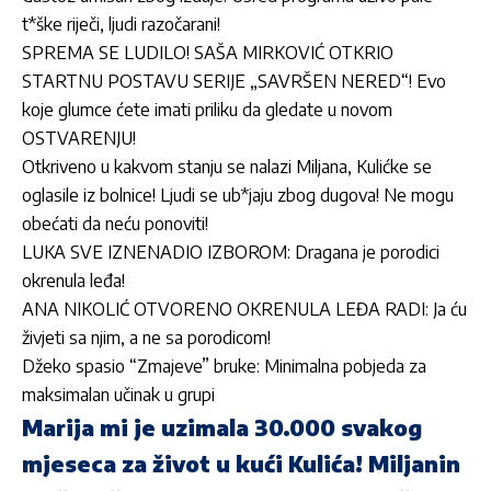
t*ške riječi, ljudi razočarani!
SPREMA SE LUDILO! SAŠA MIRKOVIĆ OTKRIO
STARTNU POSTAVU SERIJE „SAVRŠEN NERED“! Evo
koje glumce ćete imati priliku da gledate u novom
OSTVARENJU!
Otkriveno u kakvom stanju se nalazi Miljana, Kulićke se
oglasile iz bolnice! Ljudi se ub*jaju zbog dugova! Ne mogu
obećati da neću ponoviti!
LUKA SVE IZNENADIO IZBOROM: Dragana je porodici
okrenula leđa!
ANA NIKOLIĆ OTVORENO OKRENULA LEĐA RADI: Ja ću
živjeti sa njim, a ne sa porodicom!
Džeko spasio “Zmajeve” bruke: Minimalna pobjeda za
maksimalan učinak u grupi
Marija mi je uzimala 30.000 svakog
mjeseca za život u kući Kulića! Miljanin