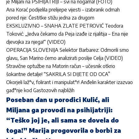
je Miljani na PSIHIJATRIJI – svi na nogama! (FOTO)
Ana Korać podijelila prelijepe vijesti – izabranik odmah
pored nje: Čestitke stižu jedna za drugom
EKSKLUZIVNO – SNAHA ZLATE PETROVIĆ Teodora
Toković: „Jedva čekamo da Peja izađe iz rijalitija – Ena nije
djevojka za njega!“ (VIDEO)
OPERACIJA SLOVENIJA Selektor Barbarez: Odmorili smo
glavu, San Marino ćemo analizirati poslije Celja (VIDEO)
Stravične optužbe na Matorin račun – učesnik otkrio
šokantne detalje! “SAKRILA SI DIJETE OD OCA”
Okorjeli laž*v, folirant i manipulat*r! Anđelin karakter izazvao
gađ*nje kod Gastozovih najbližih
Poseban dan u porodici Kulić, ali
Miljana ga provodi na psihijatriji:
“Teško joj je, ali sama se dovela do
toga!” Marija progovorila o borbi za