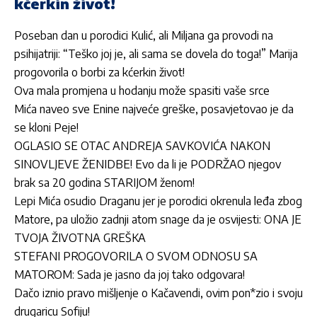
kćerkin život!
Poseban dan u porodici Kulić, ali Miljana ga provodi na
psihijatriji: “Teško joj je, ali sama se dovela do toga!” Marija
progovorila o borbi za kćerkin život!
Ova mala promjena u hodanju može spasiti vaše srce
Mića naveo sve Enine najveće greške, posavjetovao je da
se kloni Peje!
OGLASIO SE OTAC ANDREJA SAVKOVIĆA NAKON
SINOVLJEVE ŽENIDBE! Evo da li je PODRŽAO njegov
brak sa 20 godina STARIJOM ženom!
Lepi Mića osudio Draganu jer je porodici okrenula leđa zbog
Matore, pa uložio zadnji atom snage da je osvijesti: ONA JE
TVOJA ŽIVOTNA GREŠKA
STEFANI PROGOVORILA O SVOM ODNOSU SA
MATOROM: Sada je jasno da joj tako odgovara!
Dačo iznio pravo mišljenje o Kačavendi, ovim pon*zio i svoju
drugaricu Sofiju!