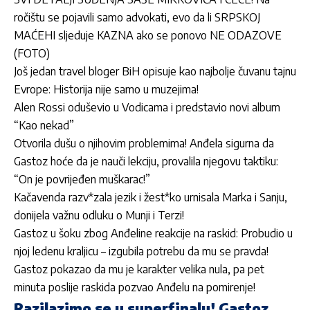
ročištu se pojavili samo advokati, evo da li SRPSKOJ
MAĆEHI sljeduje KAZNA ako se ponovo NE ODAZOVE
(FOTO)
Još jedan travel bloger BiH opisuje kao najbolje čuvanu tajnu
Evrope: Historija nije samo u muzejima!
Alen Rossi oduševio u Vodicama i predstavio novi album
“Kao nekad”
Otvorila dušu o njihovim problemima! Anđela sigurna da
Gastoz hoće da je nauči lekciju, provalila njegovu taktiku:
“On je povrijeđen muškarac!”
Kačavenda razv*zala jezik i žest*ko urnisala Marka i Sanju,
donijela važnu odluku o Munji i Terzi!
Gastoz u šoku zbog Anđeline reakcije na raskid: Probudio u
njoj ledenu kraljicu – izgubila potrebu da mu se pravda!
Gastoz pokazao da mu je karakter velika nula, pa pet
minuta poslije raskida pozvao Anđelu na pomirenje!
Razilazimo se u superfinalu! Gastoz