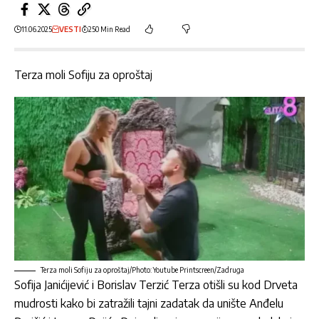
11.06.2025
VESTI
250 Min Read
Terza moli Sofiju za oproštaj
Terza moli Sofiju za oproštaj/Photo: Youtube Printscreen/Zadruga
Sofija Janićijević
i
Borislav Terzić Terza
otišli su kod Drveta
mudrosti kako bi zatražili tajni zadatak da unište Anđelu