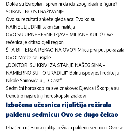
Dokle su Evropljani spremni da idu zbog idealne figure?
ŠOKANTNO ISTRAŽIVANJE
Ovo su rezultati ankete gledalaca: Evo ko su
NAJNEULJUDNIJI takmičari rijalitija
OVO SU URNEBESNE IZJAVE MILJANE KULIĆ! Ove
rečenica je citirao cijeli region!
ŠTA BI TERZA REKAO NA OVO?! Milica prvi put pokazala
OVO: Mreže se usijale
„DOKTORI SU KRIVI ZA STANJE NAŠEG SINA –
NAMJERNO SU TO URADILI!“ Bolna ispovijest roditelja
Nikole Šainovića u „D-Cast“
Sedmični horoskop za sve znakove: Djevica i Škorpija su
trenutno najsretniji horoskopski znakovi
Izbačena učesnica rijalitija režirala
paklenu sedmicu: Ovo se dugo čekao
Izbačena učesnica rijalitija režirala paklenu sedmicu: Ovo se