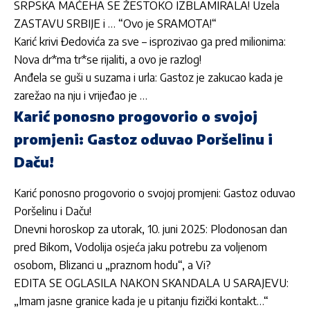
SRPSKA MAĆEHA SE ŽESTOKO IZBLAMIRALA! Uzela
ZASTAVU SRBIJE i … “Ovo je SRAMOTA!“
Karić krivi Đedovića za sve – isprozivao ga pred milionima:
Nova dr*ma tr*se rijaliti, a ovo je razlog!
Anđela se guši u suzama i urla: Gastoz je zakucao kada je
zarežao na nju i vrijeđao je …
Karić ponosno progovorio o svojoj
promjeni: Gastoz oduvao Poršelinu i
Daču!
Karić ponosno progovorio o svojoj promjeni: Gastoz oduvao
Poršelinu i Daču!
Dnevni horoskop za utorak, 10. juni 2025: Plodonosan dan
pred Bikom, Vodolija osjeća jaku potrebu za voljenom
osobom, Blizanci u „praznom hodu“, a Vi?
EDITA SE OGLASILA NAKON SKANDALA U SARAJEVU:
„Imam jasne granice kada je u pitanju fizički kontakt…“