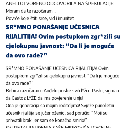
ANELI OTVORENO ODGOVORILA NA ŠPEKULACIJE:
Moram da te razočaram…
Povrće koje štiti srce, vid i imunitet
SR*MNO PONAŠANJE UČESNICA
RIJALITIJA! Ovim postupkom zgr*zili su
cjelokupnu javnost: “Da li je moguće
da ovo rade?”
SR*MNO PONAŠANJE UČESNICA RIJALITIJA! Ovim
postupkom zgr*zili su cjelokupnu javnost: “Da li je moguće
da ovo rade?”
Bebica razočaran u Anđelu poslije svih l*ži o Pavlu, siguran
da Gastoz L*ŽE da ima povjerenje u nju!
Ona je generacija sa mojim roditeljima! Svježe punoljetni
učesnik rijalitija se jučer oženio, sad poručio: “Moji su
prihvatili brak, jer sam se konačno smirio!”
SVI DETALJI SUĐENJA SAŠE MIRKOVIĆA I CECE! Na