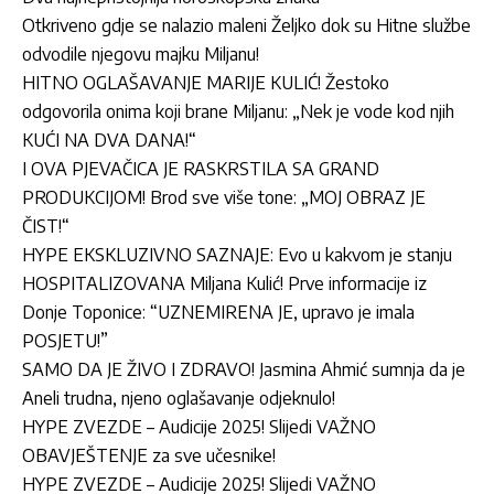
Otkriveno gdje se nalazio maleni Željko dok su Hitne službe
odvodile njegovu majku Miljanu!
HITNO OGLAŠAVANJE MARIJE KULIĆ! Žestoko
odgovorila onima koji brane Miljanu: „Nek je vode kod njih
KUĆI NA DVA DANA!“
I OVA PJEVAČICA JE RASKRSTILA SA GRAND
PRODUKCIJOM! Brod sve više tone: „MOJ OBRAZ JE
ČIST!“
HYPE EKSKLUZIVNO SAZNAJE: Evo u kakvom je stanju
HOSPITALIZOVANA Miljana Kulić! Prve informacije iz
Donje Toponice: “UZNEMIRENA JE, upravo je imala
POSJETU!”
SAMO DA JE ŽIVO I ZDRAVO! Jasmina Ahmić sumnja da je
Aneli trudna, njeno oglašavanje odjeknulo!
HYPE ZVEZDE – Audicije 2025! Slijedi VAŽNO
OBAVJEŠTENJE za sve učesnike!
HYPE ZVEZDE – Audicije 2025! Slijedi VAŽNO