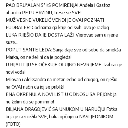
PAO BRU*ALAN S*KS POMIRENJA! Anđela i Gastoz
ubacili u PETU BRZINU, trese se SVE!
MUŽ VESNE VUKELIĆ VENDI JE OVAJ POZNATI
FUDBALER! Godinama ga krije od svih, ovo je razlog
LUKA RIJEŠIO DA JE DOSTA LAŽI: Vjerovao sam u njene
suze…
POPUT SANTE LEDA: Sanja daje sve od sebe da smekša
Marka, on ne želi ni da je pogleda!
U RIJALITIJU SE OČEKUJE OLUJNO NEVRIJEME: Izabran je
novi vođa!
Milovan i Aleksandra na metar jedno od drugog, on riješio
na OVAJ način da joj se približi!
ENA OKRENULA NOVI LIST U ODNOSU SA PEJOM: Ja
ne želim da se pomirimo!
BILJANA DRAGOJEVIĆ SA UNUKOM U NARUČJU! Fotka
koja je raznježila SVE, baka opčinjena NASLJEDNIKOM
(FOTO)