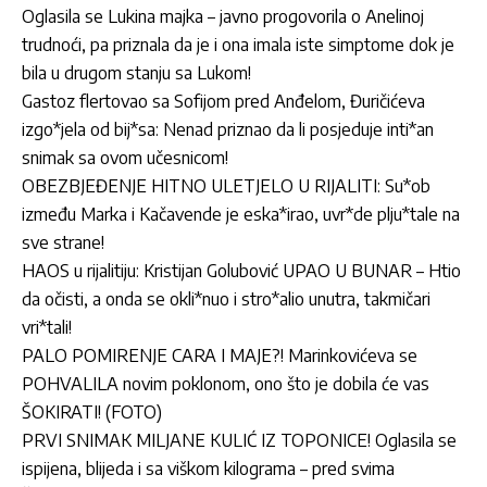
Oglasila se Lukina majka – javno progovorila o Anelinoj
trudnoći, pa priznala da je i ona imala iste simptome dok je
bila u drugom stanju sa Lukom!
Gastoz flertovao sa Sofijom pred Anđelom, Đuričićeva
izgo*jela od bij*sa: Nenad priznao da li posjeduje inti*an
snimak sa ovom učesnicom!
OBEZBJEĐENJE HITNO ULETJELO U RIJALITI: Su*ob
između Marka i Kačavende je eska*irao, uvr*de plju*tale na
sve strane!
HAOS u rijalitiju: Kristijan Golubović UPAO U BUNAR – Htio
da očisti, a onda se okli*nuo i stro*alio unutra, takmičari
vri*tali!
PALO POMIRENJE CARA I MAJE?! Marinkovićeva se
POHVALILA novim poklonom, ono što je dobila će vas
ŠOKIRATI! (FOTO)
PRVI SNIMAK MILJANE KULIĆ IZ TOPONICE! Oglasila se
ispijena, blijeda i sa viškom kilograma – pred svima