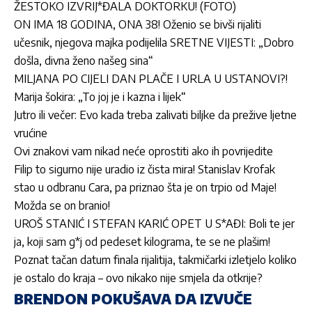
ŽESTOKO IZVRIJ*ĐALA DOKTORKU! (FOTO)
ON IMA 18 GODINA, ONA 38! Oženio se bivši rijaliti
učesnik, njegova majka podijelila SRETNE VIJESTI: „Dobro
došla, divna ženo našeg sina“
MILJANA PO CIJELI DAN PLAČE I URLA U USTANOVI?!
Marija šokira: „To joj je i kazna i lijek“
Jutro ili večer: Evo kada treba zalivati biljke da prežive ljetne
vrućine
Ovi znakovi vam nikad neće oprostiti ako ih povrijedite
Filip to sigurno nije uradio iz čista mira! Stanislav Krofak
stao u odbranu Cara, pa priznao šta je on trpio od Maje!
Možda se on branio!
UROŠ STANIĆ I STEFAN KARIĆ OPET U S*AĐI: Boli te jer
ja, koji sam g*j od pedeset kilograma, te se ne plašim!
Poznat tačan datum finala rijalitija, takmičarki izletjelo koliko
je ostalo do kraja – ovo nikako nije smjela da otkrije?
BRENDON POKUŠAVA DA IZVUČE