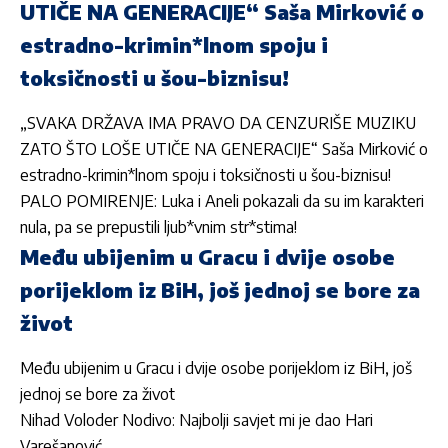
UTIČE NA GENERACIJE“ Saša Mirković o
estradno-krimin*lnom spoju i
toksičnosti u šou-biznisu!
„SVAKA DRŽAVA IMA PRAVO DA CENZURIŠE MUZIKU
ZATO ŠTO LOŠE UTIČE NA GENERACIJE“ Saša Mirković o
estradno-krimin*lnom spoju i toksičnosti u šou-biznisu!
PALO POMIRENJE: Luka i Aneli pokazali da su im karakteri
nula, pa se prepustili ljub*vnim str*stima!
Među ubijenim u Gracu i dvije osobe
porijeklom iz BiH, još jednoj se bore za
život
Među ubijenim u Gracu i dvije osobe porijeklom iz BiH, još
jednoj se bore za život
Nihad Voloder Nodivo: Najbolji savjet mi je dao Hari
Varešanović