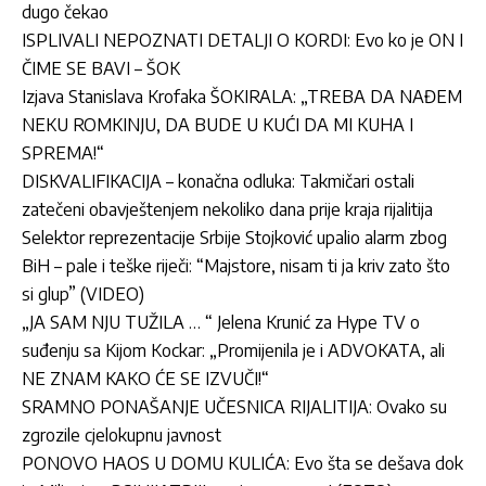
dugo čekao
ISPLIVALI NEPOZNATI DETALJI O KORDI: Evo ko je ON I
ČIME SE BAVI – ŠOK
Izjava Stanislava Krofaka ŠOKIRALA: „TREBA DA NAĐEM
NEKU ROMKINJU, DA BUDE U KUĆI DA MI KUHA I
SPREMA!“
DISKVALIFIKACIJA – konačna odluka: Takmičari ostali
zatečeni obavještenjem nekoliko dana prije kraja rijalitija
Selektor reprezentacije Srbije Stojković upalio alarm zbog
BiH – pale i teške riječi: “Majstore, nisam ti ja kriv zato što
si glup” (VIDEO)
„JA SAM NJU TUŽILA … “ Jelena Krunić za Hype TV o
suđenju sa Kijom Kockar: „Promijenila je i ADVOKATA, ali
NE ZNAM KAKO ĆE SE IZVUČI!“
SRAMNO PONAŠANJE UČESNICA RIJALITIJA: Ovako su
zgrozile cjelokupnu javnost
PONOVO HAOS U DOMU KULIĆA: Evo šta se dešava dok