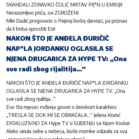
SKANDAL! ZDRAVKO ČOLIĆ MRTAV PIJ*N U EMISIJI!
Nerazumljivo priča, svi ZGROŽENI
Miki Dudić progovorio o Pejinoj bivšoj djevojci, pa priznao
da li treba oprostiti Eni!
NAKON ŠTO JE ANĐELA ĐURIČIČ
NAP*LA JORDANKU OGLASILA SE
NJENA DRUGARICA ZA HYPE TV: „Ona
sve radi zbog rijalitija…“
NAKON ŠTO JE ANĐELA ĐURIČIČ NAP*LA JORDANKU
OGLASILA SE NJENA DRUGARICA ZA HYPE TV: „Ona
sve radi zbog rijalitija…“
Evo šta mjesec rođenja govori o ženskom karakteru
„TRESLA SE DOK MI SE OBRAĆALA…“ Jelena Krunić
EKSKLUZIVNO ZA Hype TV o SUĐENJU sa Kijom Kockar
Aleks vinula sebe u nebesa, bivše momke odjavila za sva