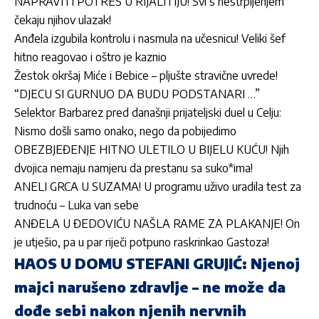
NAPRAVITI POTRES U RIJALITIJU! Svi s nestrpljenjem
čekaju njihov ulazak!
Anđela izgubila kontrolu i nasrnula na učesnicu! Veliki šef
hitno reagovao i oštro je kaznio
Žestok okršaj Miće i Bebice – pljušte stravične uvrede!
“DJECU SI GURNUO DA BUDU PODSTANARI …”
Selektor Barbarez pred današnji prijateljski duel u Celju:
Nismo došli samo onako, nego da pobijedimo
OBEZBJEĐENJE HITNO ULETILO U BIJELU KUĆU! Njih
dvojica nemaju namjeru da prestanu sa suko*ima!
ANELI GRCA U SUZAMA! U programu uživo uradila test za
trudnoću – Luka van sebe
ANĐELA U ĐEDOVIĆU NAŠLA RAME ZA PLAKANJE! On
je utješio, pa u par riječi potpuno raskrinkao Gastoza!
HAOS U DOMU STEFANI GRUJIĆ: Njenoj
majci narušeno zdravlje – ne može da
dođe sebi nakon njenih nervnih