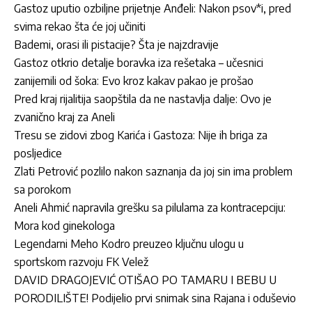
Gastoz uputio ozbiljne prijetnje Anđeli: Nakon psov*i, pred
svima rekao šta će joj učiniti
Bademi, orasi ili pistacije? Šta je najzdravije
Gastoz otkrio detalje boravka iza rešetaka – učesnici
zanijemili od šoka: Evo kroz kakav pakao je prošao
Pred kraj rijalitija saopštila da ne nastavlja dalje: Ovo je
zvanično kraj za Aneli
Tresu se zidovi zbog Karića i Gastoza: Nije ih briga za
posljedice
Zlati Petrović pozlilo nakon saznanja da joj sin ima problem
sa porokom
Aneli Ahmić napravila grešku sa pilulama za kontracepciju:
Mora kod ginekologa
Legendarni Meho Kodro preuzeo ključnu ulogu u
sportskom razvoju FK Velež
DAVID DRAGOJEVIĆ OTIŠAO PO TAMARU I BEBU U
PORODILIŠTE! Podijelio prvi snimak sina Rajana i oduševio