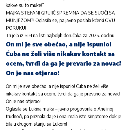
kakve su to muke!”
MAJKA STEFANI GRUJIĆ SPREMNA DA SE SUOČI SA
MUNJEZOM?! Oglasila se, pa javno poslala kćerki OVU
PORUKU!
Tri jela iz BiH na listi najboljih doručaka za 2025. godinu
On mi je sve obećao, a nije ispunio!
Ćuba ne želi više nikakav kontakt sa
ocem, tvrdi da ga je prevario za novac!
On je nas otjerao!
On mi je sve obećao, a nije ispunio! Ćuba ne želi više
nikakav kontakt sa ocem, tvrdi da ga je prevario za novac!
On je nas otjerao!
Oglasila se Lukina majka – javno progovorila o Anelinoj
trudnoći, pa priznala da je i ona imala iste simptome dok je
bila u drugom stanju sa Lukom!