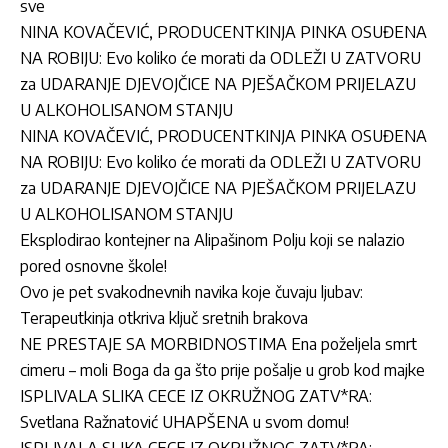
sve
NINA KOVAČEVIĆ, PRODUCENTKINJA PINKA OSUĐENA
NA ROBIJU: Evo koliko će morati da ODLEŽI U ZATVORU
za UDARANJE DJEVOJČICE NA PJEŠAČKOM PRIJELAZU
U ALKOHOLISANOM STANJU
NINA KOVAČEVIĆ, PRODUCENTKINJA PINKA OSUĐENA
NA ROBIJU: Evo koliko će morati da ODLEŽI U ZATVORU
za UDARANJE DJEVOJČICE NA PJEŠAČKOM PRIJELAZU
U ALKOHOLISANOM STANJU
Eksplodirao kontejner na Alipašinom Polju koji se nalazio
pored osnovne škole!
Ovo je pet svakodnevnih navika koje čuvaju ljubav:
Terapeutkinja otkriva ključ sretnih brakova
NE PRESTAJE SA MORBIDNOSTIMA Ena poželjela smrt
cimeru – moli Boga da ga što prije pošalje u grob kod majke
ISPLIVALA SLIKA CECE IZ OKRUŽNOG ZATV*RA:
Svetlana Ražnatović UHAPŠENA u svom domu!
ISPLIVALA SLIKA CECE IZ OKRUŽNOG ZATV*RA: