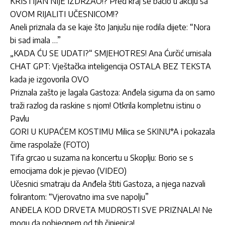
KRISTIJAN NIJE IZDRŽAO!? Pred kraj se bacio u akciju sa
OVOM RIJALITI UČESNICOM!?
Aneli priznala da se kaje što Janjušu nije rodila dijete: “Nora
bi sad imala …”
„KADA ĆU SE UDATI?“ SMJEHOTRES! Ana Ćurčić urnisala
CHAT GPT: Vještačka inteligencija OSTALA BEZ TEKSTA
kada je izgovorila OVO
Priznala zašto je lagala Gastoza: Anđela sigurna da on samo
traži razlog da raskine s njom! Otkrila kompletnu istinu o
Pavlu
GORI U KUPAĆEM KOSTIMU Milica se SKINU*A i pokazala
čime raspolaže (FOTO)
Tifa grcao u suzama na koncertu u Skoplju: Borio se s
emocijama dok je pjevao (VIDEO)
Učesnici smatraju da Anđela štiti Gastoza, a njega nazvali
folirantom: “Vjerovatno ima sve napolju”
ANĐELA KOD DRVETA MUDROSTI SVE PRIZNALA! Ne
mogu da pobjegnem od tih činjenica!