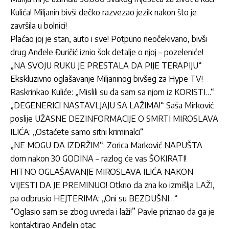
Kulića! Miljanin bivši dečko razvezao jezik nakon što je
završila u bolnici!
Plaćao joj je stan, auto i sve! Potpuno neočekivano, bivši
drug Anđele Đuričić iznio šok detalje o njoj – pozeleniće!
„NA SVOJU RUKU JE PRESTALA DA PIJE TERAPIJU“
Ekskluzivno oglašavanje Miljaninog bivšeg za Hype TV!
Raskrinkao Kuliće: „Mislili su da sam sa njom iz KORISTI…“
„DEGENERICI NASTAVLJAJU SA LAŽIMA!“ Saša Mirković
poslije UŽASNE DEZINFORMACIJE O SMRTI MIROSLAVA
ILIĆA: „Ostaćete samo sitni kriminalci“
„NE MOGU DA IZDRŽIM“: Zorica Marković NAPUŠTA
dom nakon 30 GODINA – razlog će vas ŠOKIRATI!
HITNO OGLAŠAVANJE MIROSLAVA ILIĆA NAKON
VIJESTI DA JE PREMINUO! Otkrio da zna ko izmišlja LAŽI,
pa odbrusio HEJTERIMA: „Oni su BEZDUŠNI…“
“Oglasio sam se zbog uvreda i laži!” Pavle priznao da ga je
kontaktirao Anđelin otac