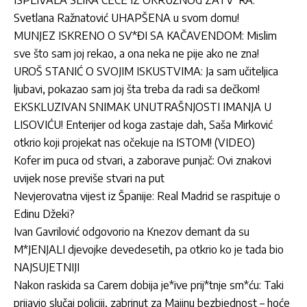
Svetlana Ražnatović UHAPŠENA u svom domu!
MUNJEZ ISKRENO O SV*ĐI SA KAČAVENDOM: Mislim
sve što sam joj rekao, a ona neka ne pije ako ne zna!
UROŠ STANIĆ O SVOJIM ISKUSTVIMA: Ja sam učiteljica
ljubavi, pokazao sam joj šta treba da radi sa dečkom!
EKSKLUZIVAN SNIMAK UNUTRAŠNJOSTI IMANJA U
LISOVIĆU! Enterijer od koga zastaje dah, Saša Mirković
otkrio koji projekat nas očekuje na ISTOM! (VIDEO)
Kofer im puca od stvari, a zaborave punjač: Ovi znakovi
uvijek nose previše stvari na put
Nevjerovatna vijest iz Španije: Real Madrid se raspituje o
Edinu Džeki?
Ivan Gavrilović odgovorio na Knezov demant da su
M*JENJALI djevojke devedesetih, pa otkrio ko je tada bio
NAJSUJETNIJI
Nakon raskida sa Carem dobija je*ive prij*tnje sm*ću: Taki
prijavio slučaj policiji, zabrinut za Majinu bezbjednost – hoće