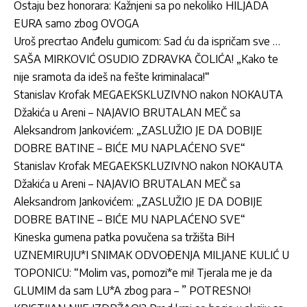
Ostaju bez honorara: Kažnjeni sa po nekoliko HILJADA
EURA samo zbog OVOGA
Uroš precrtao Anđelu gumicom: Sad ću da ispričam sve …
SAŠA MIRKOVIĆ OSUDIO ZDRAVKA ČOLIĆA! „Kako te
nije sramota da ideš na fešte kriminalaca!“
Stanislav Krofak MEGAEKSKLUZIVNO nakon NOKAUTA
Džakića u Areni – NAJAVIO BRUTALAN MEČ sa
Aleksandrom Jankovićem: „ZASLUŽIO JE DA DOBIJE
DOBRE BATINE – BIĆE MU NAPLAĆENO SVE“
Stanislav Krofak MEGAEKSKLUZIVNO nakon NOKAUTA
Džakića u Areni – NAJAVIO BRUTALAN MEČ sa
Aleksandrom Jankovićem: „ZASLUŽIO JE DA DOBIJE
DOBRE BATINE – BIĆE MU NAPLAĆENO SVE“
Kineska gumena patka povučena sa tržišta BiH
UZNEMIRUJU*I SNIMAK ODVOĐENJA MILJANE KULIĆ U
TOPONICU: “Molim vas, pomozi*e mi! Tjerala me je da
GLUMIM da sam LU*A zbog para – ” POTRESNO!