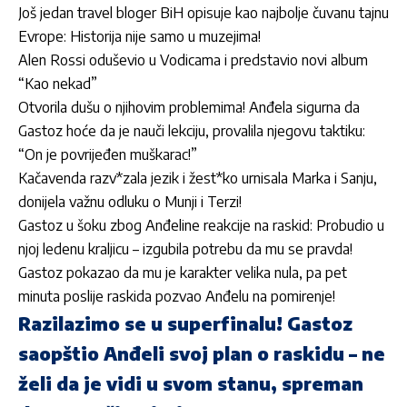
Još jedan travel bloger BiH opisuje kao najbolje čuvanu tajnu
Evrope: Historija nije samo u muzejima!
Alen Rossi oduševio u Vodicama i predstavio novi album
“Kao nekad”
Otvorila dušu o njihovim problemima! Anđela sigurna da
Gastoz hoće da je nauči lekciju, provalila njegovu taktiku:
“On je povrijeđen muškarac!”
Kačavenda razv*zala jezik i žest*ko urnisala Marka i Sanju,
donijela važnu odluku o Munji i Terzi!
Gastoz u šoku zbog Anđeline reakcije na raskid: Probudio u
njoj ledenu kraljicu – izgubila potrebu da mu se pravda!
Gastoz pokazao da mu je karakter velika nula, pa pet
minuta poslije raskida pozvao Anđelu na pomirenje!
Razilazimo se u superfinalu! Gastoz
saopštio Anđeli svoj plan o raskidu – ne
želi da je vidi u svom stanu, spreman