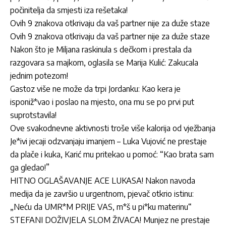
počinitelja da smjesti iza rešetaka!
Ovih 9 znakova otkrivaju da vaš partner nije za duže staze
Ovih 9 znakova otkrivaju da vaš partner nije za duže staze
Nakon što je Miljana raskinula s dečkom i prestala da
razgovara sa majkom, oglasila se Marija Kulić: Zakucala
jednim potezom!
Gastoz više ne može da trpi Jordanku: Kao kera je
isponiž*vao i poslao na mjesto, ona mu se po prvi put
suprotstavila!
Ove svakodnevne aktivnosti troše više kalorija od vježbanja
Je*ivi jecaji odzvanjaju imanjem – Luka Vujović ne prestaje
da plače i kuka, Karić mu pritekao u pomoć: “Kao brata sam
ga gledao!”
HITNO OGLAŠAVANJE ACE LUKASA! Nakon navoda
medija da je završio u urgentnom, pjevač otkrio istinu:
„Neću da UMR*M PRIJE VAS, m*š u pi*ku materinu“
STEFANI DOŽIVJELA SLOM ŽIVACA! Munjez ne prestaje