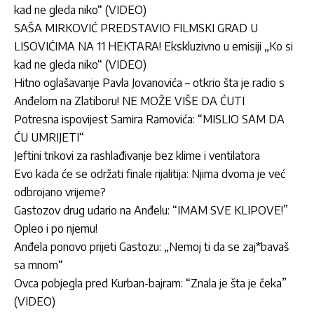
kad ne gleda niko“ (VIDEO)
SAŠA MIRKOVIĆ PREDSTAVIO FILMSKI GRAD U
LISOVIĆIMA NA 11 HEKTARA! Ekskluzivno u emisiji „Ko si
kad ne gleda niko“ (VIDEO)
Hitno oglašavanje Pavla Jovanovića – otkrio šta je radio s
Anđelom na Zlatiboru! NE MOŽE VIŠE DA ĆUTI
Potresna ispovijest Samira Ramovića: “MISLIO SAM DA
ĆU UMRIJETI“
Jeftini trikovi za rashlađivanje bez klime i ventilatora
Evo kada će se održati finale rijalitija: Njima dvoma je već
odbrojano vrijeme?
Gastozov drug udario na Anđelu: “IMAM SVE KLIPOVE!”
Opleo i po njemu!
Anđela ponovo prijeti Gastozu: „Nemoj ti da se zaj*bavaš
sa mnom“
Ovca pobjegla pred Kurban-bajram: “Znala je šta je čeka”
(VIDEO)