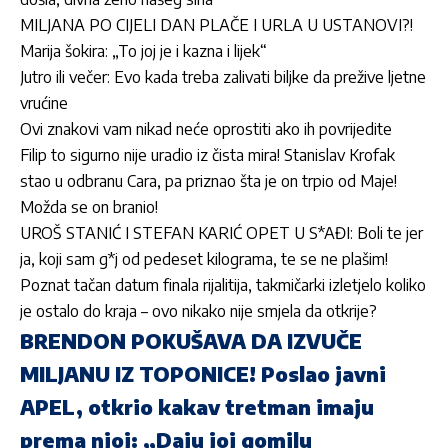
MILJANA PO CIJELI DAN PLAČE I URLA U USTANOVI?!
Marija šokira: „To joj je i kazna i lijek“
Jutro ili večer: Evo kada treba zalivati biljke da prežive ljetne
vrućine
Ovi znakovi vam nikad neće oprostiti ako ih povrijedite
Filip to sigurno nije uradio iz čista mira! Stanislav Krofak
stao u odbranu Cara, pa priznao šta je on trpio od Maje!
Možda se on branio!
UROŠ STANIĆ I STEFAN KARIĆ OPET U S*AĐI: Boli te jer
ja, koji sam g*j od pedeset kilograma, te se ne plašim!
Poznat tačan datum finala rijalitija, takmičarki izletjelo koliko
je ostalo do kraja – ovo nikako nije smjela da otkrije?
BRENDON POKUŠAVA DA IZVUČE
MILJANU IZ TOPONICE! Poslao javni
APEL, otkrio kakav tretman imaju
prema njoj: „Daju joj gomilu