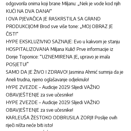
odgovorila onima koji brane Miljanu: „Nek je vode kod njih
KUĆI NA DVA DANA!“
I OVA PJEVAČICA JE RASKRSTILA SA GRAND
PRODUKCIJOM! Brod sve više tone: „MOJ OBRAZ JE
ČIST!“
HYPE EKSKLUZIVNO SAZNAJE: Evo u kakvom je stanju
HOSPITALIZOVANA Miljana Kulić! Prve informacije iz
Donje Toponice: “UZNEMIRENA JE, upravo je imala
POSJETU!”
SAMO DA JE ŽIVO I ZDRAVO! Jasmina Ahmić sumnja da je
Aneli trudna, njeno oglašavanje odjeknulo!
HYPE ZVEZDE – Audicije 2025! Slijedi VAŽNO
OBAVJEŠTENJE za sve učesnike!
HYPE ZVEZDE – Audicije 2025! Slijedi VAŽNO
OBAVJEŠTENJE za sve učesnike!
KARLEUŠA ŽESTOKO ODBRUSILA ZORJI! Poslije ovih
riječi ništa neće biti isto!