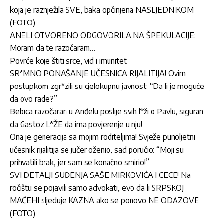
koja je raznježila SVE, baka opčinjena NASLJEDNIKOM
(FOTO)
ANELI OTVORENO ODGOVORILA NA ŠPEKULACIJE:
Moram da te razočaram…
Povrće koje štiti srce, vid i imunitet
SR*MNO PONAŠANJE UČESNICA RIJALITIJA! Ovim
postupkom zgr*zili su cjelokupnu javnost: “Da li je moguće
da ovo rade?”
Bebica razočaran u Anđelu poslije svih l*ži o Pavlu, siguran
da Gastoz L*ŽE da ima povjerenje u nju!
Ona je generacija sa mojim roditeljima! Svježe punoljetni
učesnik rijalitija se jučer oženio, sad poručio: “Moji su
prihvatili brak, jer sam se konačno smirio!”
SVI DETALJI SUĐENJA SAŠE MIRKOVIĆA I CECE! Na
ročištu se pojavili samo advokati, evo da li SRPSKOJ
MAĆEHI sljeduje KAZNA ako se ponovo NE ODAZOVE
(FOTO)