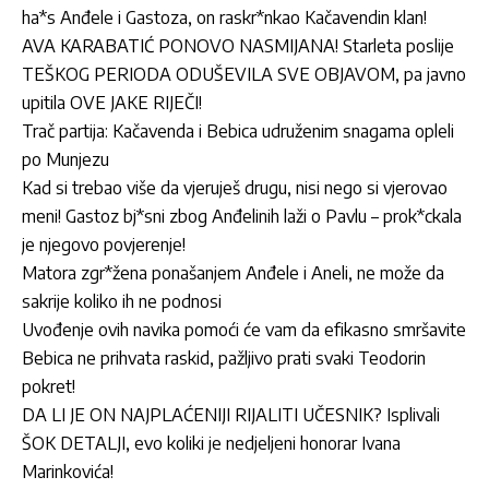
ha*s Anđele i Gastoza, on raskr*nkao Kačavendin klan!
AVA KARABATIĆ PONOVO NASMIJANA! Starleta poslije
TEŠKOG PERIODA ODUŠEVILA SVE OBJAVOM, pa javno
upitila OVE JAKE RIJEČI!
Trač partija: Kačavenda i Bebica udruženim snagama opleli
po Munjezu
Kad si trebao više da vjeruješ drugu, nisi nego si vjerovao
meni! Gastoz bj*sni zbog Anđelinih laži o Pavlu – prok*ckala
je njegovo povjerenje!
Matora zgr*žena ponašanjem Anđele i Aneli, ne može da
sakrije koliko ih ne podnosi
Uvođenje ovih navika pomoći će vam da efikasno smršavite
Bebica ne prihvata raskid, pažljivo prati svaki Teodorin
pokret!
DA LI JE ON NAJPLAĆENIJI RIJALITI UČESNIK? Isplivali
ŠOK DETALJI, evo koliki je nedjeljeni honorar Ivana
Marinkovića!