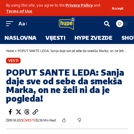
By using this site, you agree to the
Privacy Policy
and
Accept
Terms of Use
.
Aa
NASLOVNA
VIJESTI
HYPE ZVEZDE
SHO
Home
»
POPUT SANTE LEDA: Sanja daje sve od sebe da smekša Marka, on ne želi ni da je pogleda!
VESTI
POPUT SANTE LEDA: Sanja
daje sve od sebe da smekša
Marka, on ne želi ni da je
pogleda!
09.06.2025
VESTI
236 Min Read