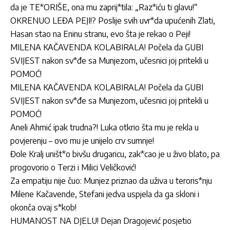
da je TE*ORIŠE, ona mu zaprij*tila: „Raz*iću ti glavu!“
OKRENUO LEĐA PEJI!? Poslije svih uvr*da upućenih Zlati,
Hasan stao na Eninu stranu, evo šta je rekao o Peji!
MILENA KAČAVENDA KOLABIRALA! Počela da GUBI
SVIJEST nakon sv*đe sa Munjezom, učesnici joj pritekli u
POMOĆ!
MILENA KAČAVENDA KOLABIRALA! Počela da GUBI
SVIJEST nakon sv*đe sa Munjezom, učesnici joj pritekli u
POMOĆ!
Aneli Ahmić ipak trudna?! Luka otkrio šta mu je rekla u
povjerenju – ovo mu je unijelo crv sumnje!
Đole Kralj uništ*o bivšu drugaricu, zak*cao je u živo blato, pa
progovorio o Terzi i Milici Veličković!
Za empatiju nije čuo: Munjez priznao da uživa u teroris*nju
Milene Kačavende, Stefani jedva uspjela da ga skloni i
okonča ovaj s*kob!
HUMANOST NA DJELU! Dejan Dragojević posjetio