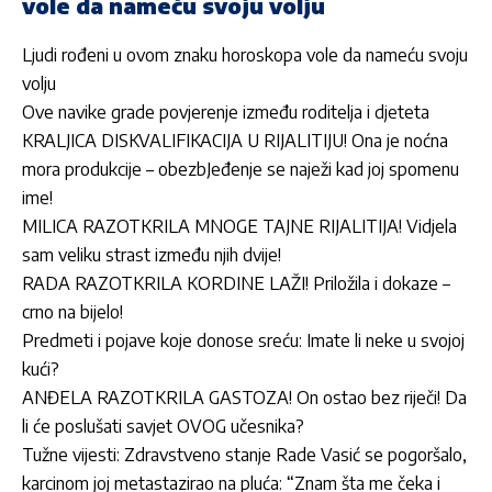
vole da nameću svoju volju
Ljudi rođeni u ovom znaku horoskopa vole da nameću svoju
volju
Ove navike grade povjerenje između roditelja i djeteta
KRALJICA DISKVALIFIKACIJA U RIJALITIJU! Ona je noćna
mora produkcije – obezbJeđenje se naježi kad joj spomenu
ime!
MILICA RAZOTKRILA MNOGE TAJNE RIJALITIJA! Vidjela
sam veliku strast između njih dvije!
RADA RAZOTKRILA KORDINE LAŽI! Priložila i dokaze –
crno na bijelo!
Predmeti i pojave koje donose sreću: Imate li neke u svojoj
kući?
ANĐELA RAZOTKRILA GASTOZA! On ostao bez riječi! Da
li će poslušati savjet OVOG učesnika?
Tužne vijesti: Zdravstveno stanje Rade Vasić se pogoršalo,
karcinom joj metastazirao na pluća: “Znam šta me čeka i