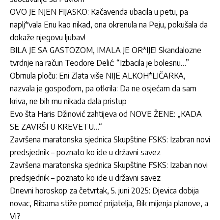
OVO JE NJEN FIJASKO: Kačavenda ubacila u petu, pa
naplj*vala Enu kao nikad, ona okrenula na Peju, pokušala da
dokaže njegovu ljubav!
BILA JE SA GASTOZOM, IMALA JE OR*IJE! Skandalozne
tvrdnje na račun Teodore Delić: “Izbacila je bolesnu…”
Obrnula ploču: Eni Zlata više NIJE ALKOH*LIČARKA,
nazvala je gospođom, pa otkrila: Da ne osjećam da sam
kriva, ne bih mu nikada dala pristup
Evo šta Haris Džinović zahtijeva od NOVE ŽENE: „KADA
SE ZAVRŠI U KREVETU…“
Završena maratonska sjednica Skupštine FSKS: Izabran novi
predsjednik – poznato ko ide u državni savez
Završena maratonska sjednica Skupštine FSKS: Izaban novi
predsjednik – poznato ko ide u državni savez
Dnevni horoskop za četvrtak, 5. juni 2025: Djevica dobija
novac, Ribama stiže pomoć prijatelja, Bik mijenja planove, a
Vi?