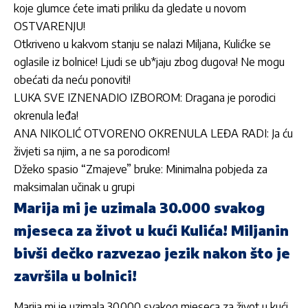
koje glumce ćete imati priliku da gledate u novom
OSTVARENJU!
Otkriveno u kakvom stanju se nalazi Miljana, Kulićke se
oglasile iz bolnice! Ljudi se ub*jaju zbog dugova! Ne mogu
obećati da neću ponoviti!
LUKA SVE IZNENADIO IZBOROM: Dragana je porodici
okrenula leđa!
ANA NIKOLIĆ OTVORENO OKRENULA LEĐA RADI: Ja ću
živjeti sa njim, a ne sa porodicom!
Džeko spasio “Zmajeve” bruke: Minimalna pobjeda za
maksimalan učinak u grupi
Marija mi je uzimala 30.000 svakog
mjeseca za život u kući Kulića! Miljanin
bivši dečko razvezao jezik nakon što je
završila u bolnici!
Marija mi je uzimala 30.000 svakog mjeseca za život u kući