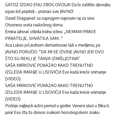
GATOZ IZDAO ENU ZBOG OVOGA! Da bi zaštitio djevojku
ispao loš prijatelj – priznao sve JAVNO!
David Dragojević sa suprugom napravio raj za sina:
Otvorena vrata raskošnog doma
Emina Jahović otkrila bolnu istinu: „NEMAM PRAVE
PRIJATELJE, SHVATILA SAM…“
Aca Lukas još jednom demantovao laži u medijima, pa
JAVNO PORUČIO: “DA MI SE IZVINE JAVNO JER OVO
ŠTO SU REKLI JE TAKVA IZMIŠLJOTINA“
SAŠA MIRKOVIĆ POKAZAO KAKO TRENUTNO
IZGLEDA IMANJE U LISOVIĆU! Evo kada kreće snimanje
(VIDEO)
SAŠA MIRKOVIĆ POKAZAO KAKO TRENUTNO
IZGLEDA IMANJE U LISOVIĆU! Evo kada kreće snimanje
(VIDEO)
Počinje najljepši astro period u godini: Venera ulazi u Bika 6.
juna! Evo šta to donosi svakom horoskopskom znaku