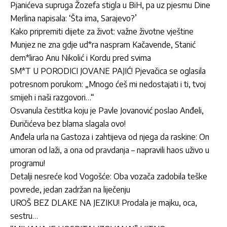
Pjanićeva supruga Žozefa stigla u BiH, pa uz pjesmu Dine
Merlina napisala: ‘Šta ima, Sarajevo?’
Kako pripremiti dijete za život: važne životne vještine
Munjez ne zna gdje ud*ra naspram Kačavende, Stanić
dem*lirao Anu Nikolić i Kordu pred svima
SM*T U PORODICI JOVANE PAJIĆ! Pjevačica se oglasila
potresnom porukom: „Mnogo ćeš mi nedostajati i ti, tvoj
smijeh i naši razgovori…“
Osvanula čestitka koju je Pavle Jovanović poslao Anđeli,
Đuričićeva bez blama slagala ovo!
Anđela urla na Gastoza i zahtijeva od njega da raskine: On
umoran od laži, a ona od pravdanja – napravili haos uživo u
programu!
Detalji nesreće kod Vogošće: Oba vozača zadobila teške
povrede, jedan zadržan na liječenju
UROŠ BEZ DLAKE NA JEZIKU! Prodala je majku, oca,
sestru…