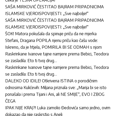
SAŠA MIRKOVIĆ ČESTITAO BAJRAM PRIPADNICIMA
ISLAMSKE VJEROISPOVIJESTI: „Sve najbolje!“
SAŠA MIRKOVIĆ ČESTITAO BAJRAM PRIPADNICIMA
ISLAMSKE VJEROISPOVIJESTI: „Sve najbolje!“
ŠOK! Matora pokušala da spinuje priču da ne mjerka
Stefani, Dragana POPILA njenu priču kao čašu vode:
Iskreno, da je htjela, POMIRILA BI SE ODMAH s njom
Raskrinkane Ivanove tajne namjere prema Bebici, Teodora
se zasladila: Eto ti tvoj drug…
Raskrinkane Ivanove tajne namjere prema Bebici, Teodora
se zasladila: Eto ti tvoj drug…
DALEKO OD IDILE! Otkrivena ISTINA o porodičnim
odnosima Kulićevih: Miljana priznala sve: „Marija bi se isto
ponašala i prema Tijani i Ani, ali NE SMIJE“, EVO I ZBOG
ČEGA
IPAK NIJE KRAJ?! Luka zamolio Đedovića samo jedno, ovim
dokazao da nije raskrstio s Aneli