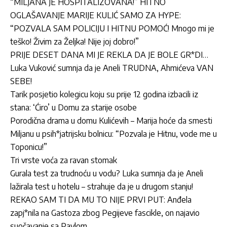
“MILJANA JE HOSPITALIZOVANA!” HITNO
OGLAŠAVANJE MARIJE KULIĆ SAMO ZA HYPE:
“POZVALA SAM POLICIJU I HITNU POMOĆ! Mnogo mi je
teško! Živim za Željka! Nije joj dobro!”
PRIJE DESET DANA MI JE REKLA DA JE BOLE GR*DI…
Luka Vuković sumnja da je Aneli TRUDNA, Ahmićeva VAN
SEBE!
Tarik posjetio kolegicu koju su prije 12 godina izbacili iz
stana: ‘Ćiro’ u Domu za starije osobe
Porodična drama u domu Kulićevih – Marija hoće da smesti
Miljanu u psih*jatrijsku bolnicu: “Pozvala je Hitnu, vode me u
Toponicu!”
Tri vrste voća za ravan stomak
Gurala test za trudnoću u vodu? Luka sumnja da je Aneli
lažirala test u hotelu – strahuje da je u drugom stanju!
REKAO SAM TI DA MU TO NIJE PRVI PUT: Anđela
zapj*nila na Gastoza zbog Pegijeve fascikle, on najavio
suočavanje sa Pavlom