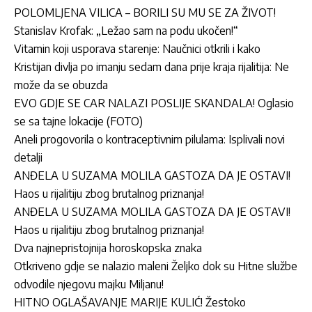
POLOMLJENA VILICA – BORILI SU MU SE ZA ŽIVOT!
Stanislav Krofak: „Ležao sam na podu ukočen!“
Vitamin koji usporava starenje: Naučnici otkrili i kako
Kristijan divlja po imanju sedam dana prije kraja rijalitija: Ne
može da se obuzda
EVO GDJE SE CAR NALAZI POSLIJE SKANDALA! Oglasio
se sa tajne lokacije (FOTO)
Aneli progovorila o kontraceptivnim pilulama: Isplivali novi
detalji
ANĐELA U SUZAMA MOLILA GASTOZA DA JE OSTAVI!
Haos u rijalitiju zbog brutalnog priznanja!
ANĐELA U SUZAMA MOLILA GASTOZA DA JE OSTAVI!
Haos u rijalitiju zbog brutalnog priznanja!
Dva najnepristojnija horoskopska znaka
Otkriveno gdje se nalazio maleni Željko dok su Hitne službe
odvodile njegovu majku Miljanu!
HITNO OGLAŠAVANJE MARIJE KULIĆ! Žestoko