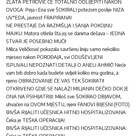
ZLATA PETROVIĆ ĆE TOTALNO ODLIJEPITI NAKON
OVOGA: Peja i Ena sve ŠOKIRALI potezom poslije NIZA
UV*EDA, javnost FRAPIRANA!
NE PRESTAJE DA RAZMIŠLJA I SANJA POKOJNU
MAЈKU: Matora otkrila šta joj se danima dešava – ЈEDNA
STVAR ЈE POSEBNO MUČI!
Milica Veličković pokazala savršenu liniju samo nekoliko
mjeseci nakon POROĐAJA, svi ODUŠEVLJENI
ISPLIVALI NEPOZNATI DETALJI O ANELI AHMIĆ! Neće
vam biti dobro kada budete vidjeli koliko ima godina, a
njeno OBRAZOVANJE ĆE VAS TEK ŠOKIRATI!
OTKRIVENO GDJE SE NALAZI MILJANIN DEČKO DOK JE
ONA NA PSIHIJATRIJI: Miloš sve ŠOKIRAO OBJAVOM,
uhvaćen na OVOM MJESTU, njeni FANOVI BIJESNI (FOTO)
BIVŠA RIJALITI UČESNICA HITNO HOSPITALIZOVANA:
Čeka je TEŠKA OPERACIJA!
BIVŠA RIJALITI UČESNICA HITNO HOSPITALIZOVANA:
Čeka je TEŠKA OPERACIJA!