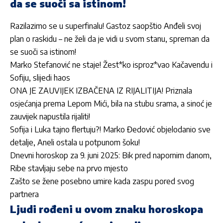
da se suoči sa istinom!
Razilazimo se u superfinalu! Gastoz saopštio Anđeli svoj
plan o raskidu – ne želi da je vidi u svom stanu, spreman da
se suoči sa istinom!
Marko Stefanović ne staje! Žest*ko isproz*vao Kačavendu i
Sofiju, slijedi haos
ONA JE ZAUVIJEK IZBAČENA IZ RIJALITIJA! Priznala
osjećanja prema Lepom Mići, bila na stubu srama, a sinoć je
zauvijek napustila rijaliti!
Sofija i Luka tajno flertuju?! Marko Đedović objelodanio sve
detalje, Aneli ostala u potpunom šoku!
Dnevni horoskop za 9. juni 2025: Bik pred napornim danom,
Ribe stavljaju sebe na prvo mjesto
Zašto se žene posebno umire kada zaspu pored svog
partnera
Ljudi rođeni u ovom znaku horoskopa