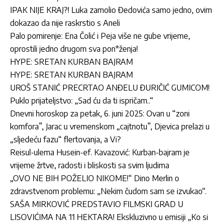
IPAK NIJE KRAJ?! Luka zamolio Đedovića samo jedno, ovim
dokazao da nije raskrstio s Aneli
Palo pomirenje: Ena Čolić i Peja više ne gube vrijeme,
oprostili jedno drugom sva pon*ženja!
HYPE: SRETAN KURBAN BAJRAM
HYPE: SRETAN KURBAN BAJRAM
UROŠ STANIĆ PRECRTAO ANĐELU ĐURIČIĆ GUMICOM!
Puklo prijateljstvo: „Sad ću da ti ispričam..“
Dnevni horoskop za petak, 6. juni 2025: Ovan u “zoni
komfora”, Jarac u vremenskom „cajtnotu”, Djevica prelazi u
„sljedeću fazu“ flertovanja, a Vi?
Reisul-ulema Husein-ef. Kavazović: Kurban-bajram je
vrijeme žrtve, radosti i bliskosti sa svim ljudima
„OVO NE BIH POŽELIO NIKOME!“ Dino Merlin o
zdravstvenom problemu: „Nekim čudom sam se izvukao“.
SAŠA MIRKOVIĆ PREDSTAVIO FILMSKI GRAD U
LISOVIĆIMA NA 11 HEKTARA! Ekskluzivno u emisiji „Ko si