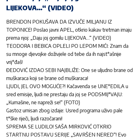
LIJEKOVA…“ (VIDEO)
BRENDON POKUŠAVA DA IZVUČE MILJANU IZ
TOPONICE! Poslao javni APEL, otkrio kakav tretman imaju
prema njoj: „Daju joj gomilu LIJEKOVA…“ (VIDEO)
TEODORA I BEBICA OPLELI PO LEPOM MIĆI: Znam da
su mnoge djevojke doživjele od tebe da ih najst*ašnije
vrij*đaš!
ĐEDOVIĆ IZDAO SEBI NAJBLIŽE: One se uljudno brane od
muškaraca koji se brane od muškaraca!
LJUDI, JEL OVO MOGUĆE?! Kačavenda se UNE*EDILA u
sred emisije, ljudi ne prestaju da joj se PODSMIJ*VAJU:
„Kumašine, ne napreži se!“ (FOTO)
Gastoz urnisan zbog izdaje: Usred programa uživo pale
t*ške riječi, ljudi razočarani!
SPREMA SE LUDILO! SAŠA MIRKOVIĆ OTKRIO
STARTNU POSTAVU SERIJE „SAVRŠEN NERED“! Evo