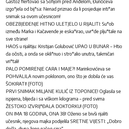
Gastoz flertovao sa Sofijom pred Anđelom, Đuričićeva
izgo*jela od bij*sa: Nenad priznao da li posjeduje inti*an
snimak sa ovom učesnicom!
OBEZBJEĐENJE HITNO ULETJELO U RIJALITI: Su*ob
između Marka i Kačavende je eska*irao, uvr*de plju*tale na
sve strane!
HAOS u rijalitiju: Kristijan Golubović UPAO U BUNAR – Htio
da očisti, a onda se okli*nuo i stro*alio unutra, takmičari
vri*tali!
PALO POMIRENJE CARA I MAJE?! Marinkovićeva se
POHVALILA novim poklonom, ono što je dobila će vas
ŠOKIRATI! (FOTO)
PRVI SNIMAK MILJANE KULIĆ IZ TOPONICE! Oglasila se
ispijena, blijeda i sa viškom kilograma – pred svima
ŽESTOKO IZVRIJ*ĐALA DOKTORKU! (FOTO)
ON IMA 18 GODINA, ONA 38! Oženio se bivši rijaliti
učesnik, njegova majka podijelila SRETNE VIJESTI: „Dobro
došla, divna ženo našeg sina“