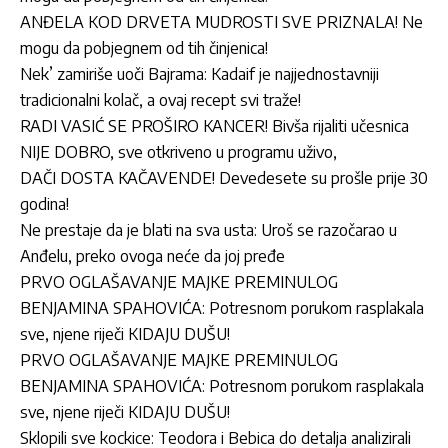
ANĐELA KOD DRVETA MUDROSTI SVE PRIZNALA! Ne
mogu da pobjegnem od tih činjenica!
Nek’ zamiriše uoči Bajrama: Kadaif je najjednostavniji
tradicionalni kolač, a ovaj recept svi traže!
RADI VASIĆ SE PROŠIRO KANCER! Bivša rijaliti učesnica
NIJE DOBRO, sve otkriveno u programu uživo,
DAČI DOSTA KAČAVENDE! Devedesete su prošle prije 30
godina!
Ne prestaje da je blati na sva usta: Uroš se razočarao u
Anđelu, preko ovoga neće da joj pređe
PRVO OGLAŠAVANJE MAJKE PREMINULOG
BENJAMINA SPAHOVIĆA: Potresnom porukom rasplakala
sve, njene riječi KIDAJU DUŠU!
PRVO OGLAŠAVANJE MAJKE PREMINULOG
BENJAMINA SPAHOVIĆA: Potresnom porukom rasplakala
sve, njene riječi KIDAJU DUŠU!
Sklopili sve kockice: Teodora i Bebica do detalja analizirali