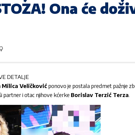
STOZA! Ona će doži
VE DETALJE
a
Milica Veličković
ponovo je postala predmet pažnje zbo
vši partner i otac njihove kćerke
Borislav Terzić Terza
.