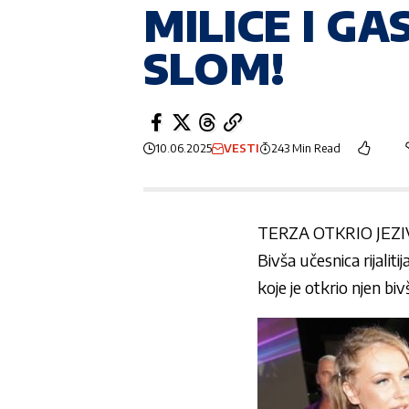
MILICE I GA
SLOM!
10.06.2025
VESTI
243 Min Read
TERZA OTKRIO JEZI
Bivša učesnica rijalitij
koje je otkrio njen bi