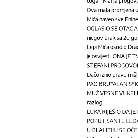
toga!” Marija progovor
Ova mala promjena u 
Mića naveo sve Enine 
OGLASIO SE OTAC A
njegov brak sa 20 g
Lepi Mića osudio Drag
je osvijesti: ONA J
STEFANI PROGOVORI
Dačo iznio pravo mišl
PAO BRU*ALAN S*KS P
MUŽ VESNE VUKELIĆ 
razlog
LUKA RIJEŠIO DA JE 
POPUT SANTE LEDA: Sa
U RIJALITIJU SE OČE