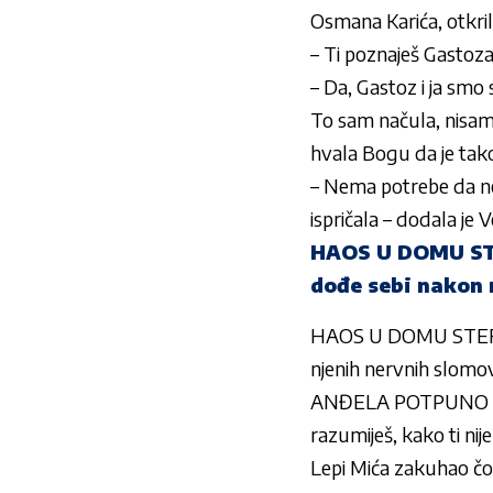
Osmana Karića, otkril
– Ti poznaješ Gastoza
– Da, Gastoz i ja smo
To sam načula, nisam 
hvala Bogu da je tako 
– Nema potrebe da ne b
ispričala – dodala je 
HAOS U DOMU STEF
dođe sebi nakon 
HAOS U DOMU STEFANI
njenih nervnih slomo
ANĐELA POTPUNO POGUB
razumiješ, kako ti nij
Lepi Mića zakuhao čor