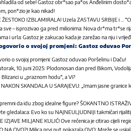
e ohladila od sebe! Gastoz obr*sao pa*os Anđelinim dosto*
lom, pon*zio je kao nikad!
ŽESTOKO IZBLAMIRALA! Uzela ZASTAVU SRBIJE i … “O
a sve – isprozivao ga pred milionima: Nova dr*ma tr*se rijal
a i urla: Gastoz je zakucao kada je zarežao na nju i vrijeđ
ogovorio o svojoj promjeni: Gastoz oduvao Por
orio o svojoj promjeni: Gastoz oduvao Poršelinu i Daču!
torak, 10. juni 2025: Plodonosan dan pred Bikom, Vodolij
Blizanci u „praznom hodu“, a Vi?
AKON SKANDALA U SARAJEVU: „Imam jasne granice kada j
 spremni da idu zbog idealne figure? ŠOKANTNO ISTRAŽ
te gledalaca: Evo ko su NAJNEULJUDNIJI takmičari rijaliti
AVE MILJANE KULIĆ! Ove rečenica je citirao cijeli regi
NA OVO?! Milica prvi put pokazala OVO: Mreže se usijal