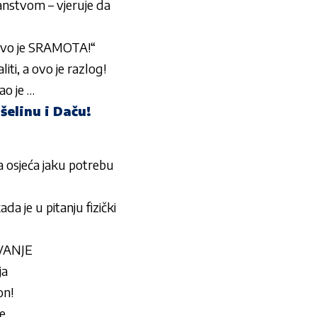
anstvom – vjeruje da
vo je SRAMOTA!“
iti, a ovo je razlog!
ao je …
šelinu i Daču!
a osjeća jaku potrebu
e u pitanju fizički
IVANJE
ja
on!
e