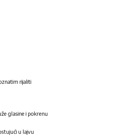
znatim rijaliti
uže glasine i pokrenu
stujući u lajvu