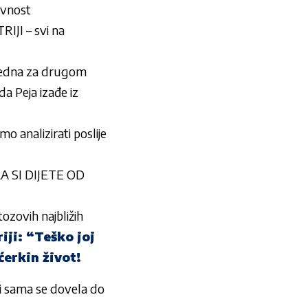
avnost
IJI – svi na
u jedna za drugom
Peja izađe iz
analizirati poslije
ILA SI DIJETE OD
ozovih najbližih
iji: “Teško joj
ćerkin život!
 ali sama se dovela do