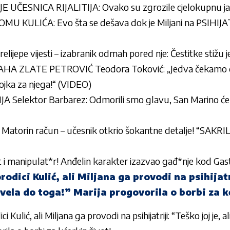
ČESNICA RIJALITIJA: Ovako su zgrozile cjelokupnu j
KULIĆA: Evo šta se dešava dok je Miljani na PSIHIJATR
prelijepe vijesti – izabranik odmah pored nje: Čestitke stiž
A ZLATE PETROVIĆ Teodora Toković: „Jedva čekamo da 
jevojka za njega!“ (VIDEO)
Selektor Barbarez: Odmorili smo glavu, San Marino ćemo 
 Matorin račun – učesnik otkrio šokantne detalje! “SAKR
ant i manipulat*r! Anđelin karakter izazvao gađ*nje kod Gast
odici Kulić, ali Miljana ga provodi na psihijatr
ovela do toga!” Marija progovorila o borbi za k
 Kulić, ali Miljana ga provodi na psihijatriji: “Teško joj je,