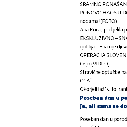
SRAMNO PONAŠANJE U
PONOVO HAOS U DOMU 
nogama! (FOTO)
Ana Korać podijelila 
EKSKLUZIVNO – SNAH
rijalitija – Ena nije d
OPERACIJA SLOVENIJA 
Celja (VIDEO)
Stravične optužbe na
OCA”
Okorjeli laž*v, folir
Poseban dan u por
je, ali sama se d
Poseban dan u porodici