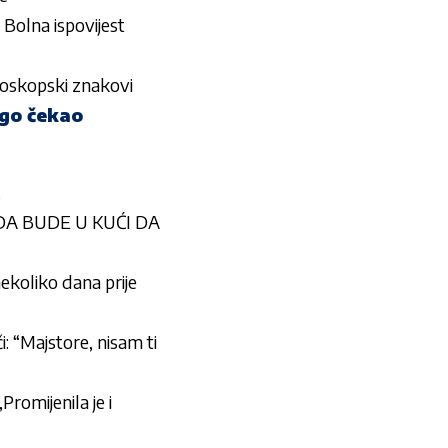
lna ispovijest
oroskopski znakovi
ugo čekao
 DA BUDE U KUĆI DA
ekoliko dana prije
i: “Majstore, nisam ti
romijenila je i