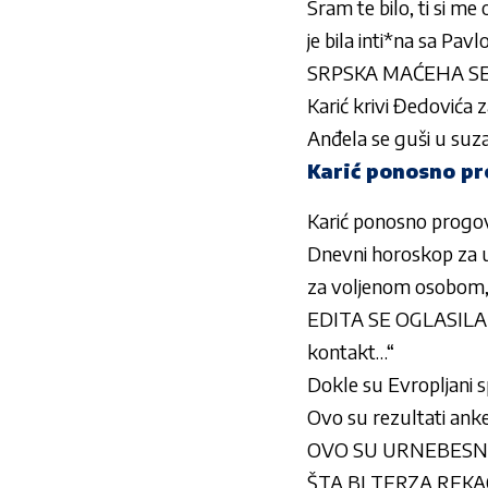
Sram te bilo, ti si m
je bila inti*na sa Pav
SRPSKA MAĆEHA SE 
Karić krivi Đedovića z
Anđela se guši u suzam
Karić ponosno pr
Karić ponosno progov
Dnevni horoskop za u
za voljenom osobom, 
EDITA SE OGLASILA N
kontakt…“
Dokle su Evropljani
Ovo su rezultati anke
OVO SU URNEBESNE IZJ
ŠTA BI TERZA REKAO 