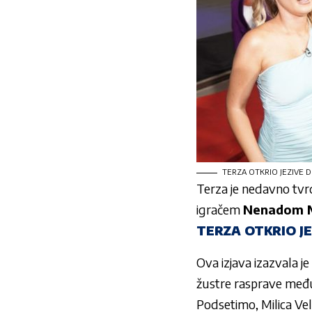
TERZA OTKRIO JEZIVE DET
Terza je nedavno tvrdi
igračem
Nenadom M
TERZA OTKRIO JE
Ova izjava izazvala j
žustre rasprave među
Podsetimo, Milica Vel