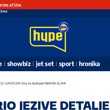
erms of Use
.
ŽENA
e
showbiz
jet set
sport
hronika
E I GASTOZA! Ona će doživjeti NERVNI SLOM!
IO JEZIVE DETALJE