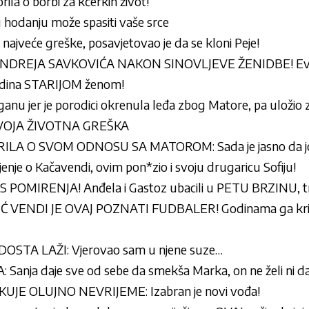
ila o borbi za kćerkin život!
hodanju može spasiti vaše srce
najveće greške, posavjetovao je da se kloni Peje!
NDREJA SAVKOVIĆA NAKON SINOVLJEVE ŽENIDBE! Evo 
odina STARIJOM ženom!
anu jer je porodici okrenula leđa zbog Matore, pa uložio
E TVOJA ŽIVOTNA GREŠKA
LA O SVOM ODNOSU SA MATOROM: Sada je jasno da joj
jenje o Kačavendi, ovim pon*zio i svoju drugaricu Sofiju!
OMIRENJA! Anđela i Gastoz ubacili u PETU BRZINU, tr
VENDI JE OVAJ POZNATI FUDBALER! Godinama ga krije 
DOSTA LAŽI: Vjerovao sam u njene suze…
nja daje sve od sebe da smekša Marka, on ne želi ni da
KUJE OLUJNO NEVRIJEME: Izabran je novi vođa!