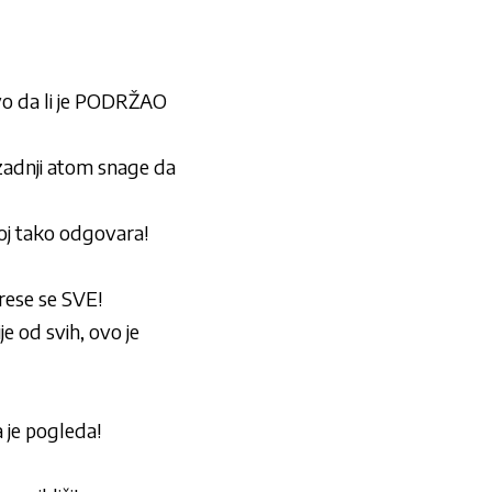
da li je PODRŽAO
 zadnji atom snage da
 tako odgovara!
ese se SVE!
od svih, ovo je
 je pogleda!