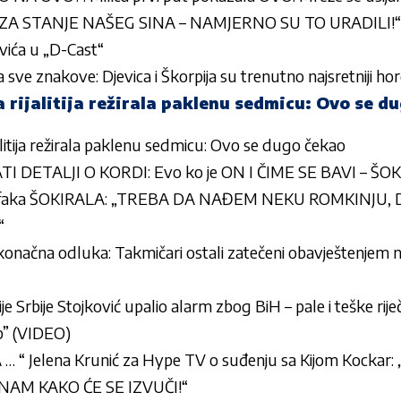
ZA STANJE NAŠEG SINA – NAMJERNO SU TO URADILI!“ Bo
ovića u „D-Cast“
sve znakove: Djevica i Škorpija su trenutno najsretniji h
 rijalitija režirala paklenu sedmicu: Ovo se d
alitija režirala paklenu sedmicu: Ovo se dugo čekao
I DETALJI O KORDI: Evo ko je ON I ČIME SE BAVI – ŠOK
Krofaka ŠOKIRALA: „TREBA DA NAĐEM NEKU ROMKINJU,
“
onačna odluka: Takmičari ostali zatečeni obavještenjem n
e Srbije Stojković upalio alarm zbog BiH – pale i teške riječ
up” (VIDEO)
“ Jelena Krunić za Hype TV o suđenju sa Kijom Kockar: „P
NAM KAKO ĆE SE IZVUČI!“