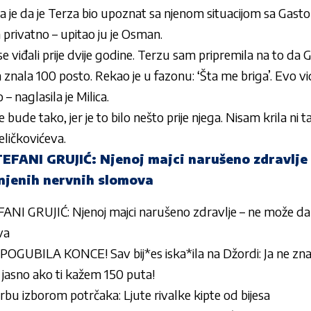
a je da je Terza bio upoznat sa njenom situacijom sa Gast
 privatno – upitao ju je Osman.
 se viđali prije dvije godine. Terzu sam pripremila na to d
znala 100 posto. Rekao je u fazonu: ‘Šta me briga’. Evo vi
– naglasila je Milica.
ude tako, jer je to bilo nešto prije njega. Nisam krila ni t
Veličkovićeva.
ANI GRUJIĆ: Njenoj majci narušeno zdravlje 
njenih nervnih slomova
 GRUJIĆ: Njenoj majci narušeno zdravlje – ne može da
va
ILA KONCE! Sav bij*es iska*ila na Džordi: Ja ne znam k
e jasno ako ti kažem 150 puta!
bu izborom potrčaka: Ljute rivalke kipte od bijesa