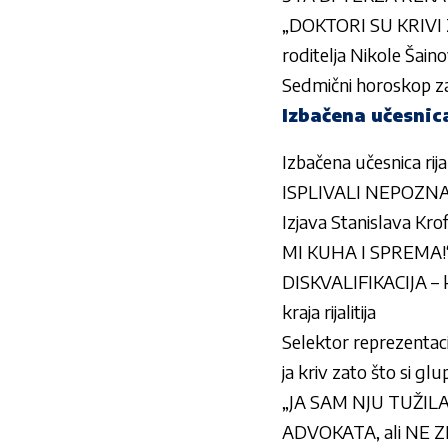
„DOKTORI SU KRIVI 
roditelja Nikole Šain
Sedmični horoskop za 
Izbačena učesnica
Izbačena učesnica rij
ISPLIVALI NEPOZNAT
Izjava Stanislava 
MI KUHA I SPREMA!
DISKVALIFIKACIJA – k
kraja rijalitija
Selektor reprezentacij
ja kriv zato što si gl
„JA SAM NJU TUŽILA … 
ADVOKATA, ali NE Z