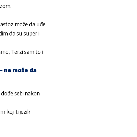
ozom.
a Gastoz može da uđe.
dim da su super i
amo, Terzi sam to i
– ne može da
 dođe sebi nakon
oji ti jezik