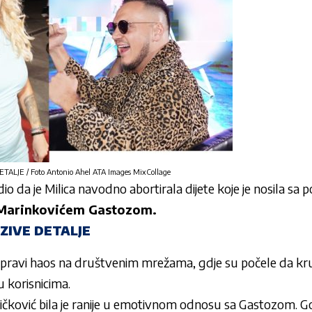
ALJE / Foto Antonio Ahel ATA Images MixCollage
o da je Milica navodno abortirala dijete koje je nosila sa po
arinkovićem Gastozom.
ZIVE DETALJE
e pravi haos na društvenim mrežama, gdje su počele da kr
 korisnicima.
ičković bila je ranije u emotivnom odnosu sa Gastozom. Go