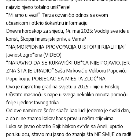
najavio njeno totalno uniš*enje!
“Mi smo u vezi!” Terza ozvaničio odnos sa ovom
učesnicom i otkrio šokantnu informaciju
Dnevni horoskop za srijedu, 14. maj 2025: Vodoliji sve ide u
korist, Škopiji finansijski priliv, a Vama?
“NAJMOR*IDNIJA PROVO*ACIJA U ISTORIJI RIJALITIJA!”
Javnost zgro*ena (VIDEO)
“NARAVNO DA SE KUKAVIČKI UB*CA NIJE POJAVIO, JER
ZNA ŠTA JE URADIO” Saša Mirković o Veliboru Popoviću
Popu koji je POBJEGAO SA MJESTA ZLOČ*NA
Ovo je najsretniji grad na svijetu u 2025. i nije u Finskoj
Očistite masnoću s nape u svega nekoliko minuta pomoću
folije i jednostavnog trika
Od ove namirnice šećer skače kao lud! Jedemo je svaki dan,
a da ni ne znamo kakav haos pravi u našim crijevima
Luka se javno obratio Baji: Nakon sv*đe sa Aneli, uputio
poruku ocu, stavio mu jasno do znanja šta NE SMIJE da radi!