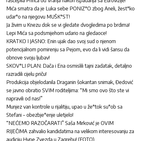
raščepila Princa od Vranja nakon ispadanja sa Eurovizije!
Mića smatra da je Luka sebe PONIZ*O zbog Aneli, žest*ko
udar*o na njegovu MUŠK*ST!
Ja živim u Knezu dok se vi gledate dvogledima po brdima!
Lepi Mića sa podsmijehom udario na gledaoce!
KRATKO I JASNO: Enin ujak dao svoj sud o njenom
potencijalnom pomirenju sa Pejom, evo da li vidi šansu da
obnove svoju ljubav!
SKOV*LI PLAN: Dača i Ena osmislili tajni zadatak, detaljno
razradili cijelu priču!
Produkcija objelodanila Draganin šokantan snimak, Đedović
se javno obratio SVIM roditeljima: “Mi smo ovo što ste vi
napravili od nas!”
Munjez van kontrole u rijalitiju, upao u že*tok su*ob sa
Stefani – obezbje*enje uletjelo!
“NEĆEMO RAZOČARATI” Saša Mirković je OVIM
RIJEČIMA zahvalio kandidatima na velikom interesovanju za
audiciju Hype Zvezda u Zagrebu! (FOTO)