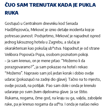
ČUO SAM TRENUTAK KADA JE PUKLA
RUKA
Gostujući u Centralnom dnevniku kod Senada
Hadžifejzovića, Mirković je iznio detalje incidenta koji je
potresao javnost. Podsjetimo, Mirković je napadnut ispred
jednog luksuznog hotela u Zagrebu, a slučaj je
okarakterisan kao pokušaj ub*stva. Napadnut je od strane
Velibora Popovića Popa, osobom poznatom policiji.
– Ja sam krenuo, on je mene pitao: “Možemo li da
porazgovaramo?”, ja sam pokazao na hotel i rekao:
“Možemo”. Napravio sam još jedan korak i dobio ovdje
udarac (pokazujući na zadnji dio glave). Tačno na to mjesto,
ovdje pozadi, na potiljak. Pao sam dole i onda je krenulo
udaranje po svim živim dijelovima glave. Ja se štitio.
Rukama, nogama, čime god, na kraju su ga, valjda, zaboljele
ruke, pa je krenuo nogama da ud*ra. I onda je naišao neko