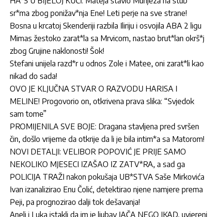
HA*S U BIJELOJ KUĆI: Mateja stavio Munjeza na stub
sr*ma zbog ponižav*nja Ene! Leti perje na sve strane!
Bosna u krcatoj Skenderiji razbila Iliriju i osvojila ABA 2 ligu
Mimas žestoko zarat*la sa Mrvicom, nastao brut*lan okrš*j
zbog Grujine naklonosti! Šok!
Stefani unijela razd*r u odnos Zole i Matee, oni zarat*li kao
nikad do sada!
OVO JE KLJUČNA STVAR O RAZVODU HARISA I
MELINE! Progovorio on, otkrivena prava slika: “Svjedok
sam tome”
PROMIJENILA SVE BOJE: Dragana stavljena pred svršen
čin, došlo vrijeme da otkrije da li je bila intim*a sa Matorom!
NOVI DETALJI: VELIBOR POPOVIĆ JE PRIJE SAMO
NEKOLIKO MJESECI IZAŠAO IZ ZATV*RA, a sad ga
POLICIJA TRAŽI nakon pokušaja UB*STVA Saše Mirkovića
Ivan izanalizirao Enu Čolić, detektirao njene namjere prema
Peji, pa prognozirao dalji tok dešavanja!
Aneli i Luka istakli da im je ljubav JAČA NEGO IKAD, uvjereni