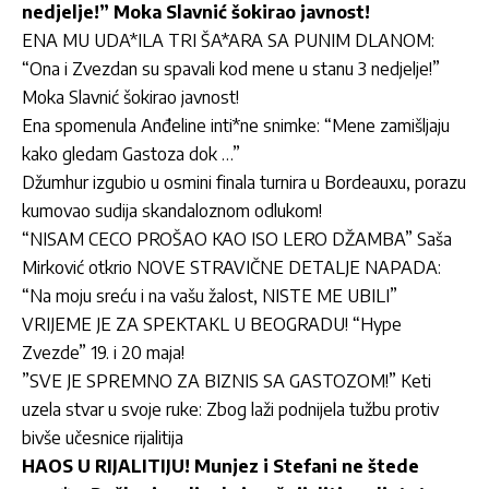
nedjelje!” Moka Slavnić šokirao javnost!
ENA MU UDA*ILA TRI ŠA*ARA SA PUNIM DLANOM:
“Ona i Zvezdan su spavali kod mene u stanu 3 nedjelje!”
Moka Slavnić šokirao javnost!
Ena spomenula Anđeline inti*ne snimke: “Mene zamišljaju
kako gledam Gastoza dok …”
Džumhur izgubio u osmini finala turnira u Bordeauxu, porazu
kumovao sudija skandaloznom odlukom!
“NISAM CECO PROŠAO KAO ISO LERO DŽAMBA” Saša
Mirković otkrio NOVE STRAVIČNE DETALJE NAPADA:
“Na moju sreću i na vašu žalost, NISTE ME UBILI”
VRIJEME JE ZA SPEKTAKL U BEOGRADU! “Hype
Zvezde” 19. i 20 maja!
”SVE JE SPREMNO ZA BIZNIS SA GASTOZOM!” Keti
uzela stvar u svoje ruke: Zbog laži podnijela tužbu protiv
bivše učesnice rijalitija
HAOS U RIJALITIJU! Munjez i Stefani ne štede