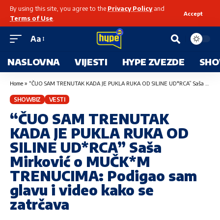
By using this site, you agree to the
Privacy Policy
and
Accept
Terms of Use
.
Aa
NASLOVNA
VIJESTI
HYPE ZVEZDE
SHO
Home
»
“ČUO SAM TRENUTAK KADA JE PUKLA RUKA OD SILINE UD*RCA” Saša Mirković o MUČK*M TRENUCIMA: Podigao sam glavu i video kako se zatrčava
SHOWBIZ
VESTI
“ČUO SAM TRENUTAK
KADA JE PUKLA RUKA OD
SILINE UD*RCA” Saša
Mirković o MUČK*M
TRENUCIMA: Podigao sam
glavu i video kako se
zatrčava