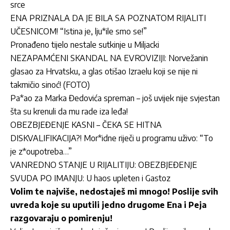
srce
ENA PRIZNALA DA JE BILA SA POZNATOM RIJALITI
UČESNICOM! “Istina je, lju*ile smo se!”
Pronađeno tijelo nestale sutkinje u Miljacki
NEZAPAMĆENI SKANDAL NA EVROVIZIJI: Norvežanin
glasao za Hrvatsku, a glas otišao Izraelu koji se nije ni
takmičio sinoć! (FOTO)
Pa*ao za Marka Đedovića spreman – još uvijek nije svjestan
šta su krenuli da mu rade iza leđa!
OBEZBJEĐENJE KASNI – ČEKA SE HITNA
DISKVALIFIKACIJA?! Mor*idne riječi u programu uživo: “To
je z*oupotreba…”
VANREDNO STANJE U RIJALITIJU: OBEZBJEĐENJE
SVUDA PO IMANJU: U haos upleten i Gastoz
Volim te najviše, nedostaješ mi mnogo! Poslije svih
uvreda koje su uputili jedno drugome Ena i Peja
razgovaraju o pomirenju!