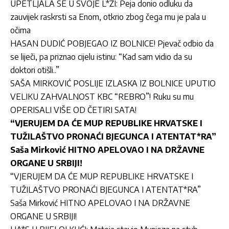
UPETLJALA SE U SVOJE L*ŽI: Peja donio odluku da
zauvijek raskrsti sa Enom, otkrio zbog čega mu je pala u
očima
HASAN DUDIĆ POBJEGAO IZ BOLNICE! Pjevač odbio da
se liječi, pa priznao cijelu istinu: “Kad sam vidio da su
doktori otišli..”
SAŠA MIRKOVIĆ POSLIJE IZLASKA IZ BOLNICE UPUTIO
VELIKU ZAHVALNOST KBC “REBRO”! Ruku su mu
OPERISALI VIŠE OD ČETIRI SATA!
“VJERUJEM DA ĆE MUP REPUBLIKE HRVATSKE I
TUŽILAŠTVO PRONAĆI BJEGUNCA I ATENTAT*RA”
Saša Mirković HITNO APELOVAO I NA DRŽAVNE
ORGANE U SRBIJI!
“VJERUJEM DA ĆE MUP REPUBLIKE HRVATSKE I
TUŽILAŠTVO PRONAĆI BJEGUNCA I ATENTAT*RA”
Saša Mirković HITNO APELOVAO I NA DRŽAVNE
ORGANE U SRBIJI!