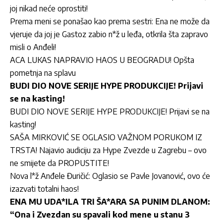
joj nikad neće oprostiti!
Prema meni se ponašao kao prema sestri: Ena ne može da
vjeruje da joj je Gastoz zabio n*ž u leđa, otkrila šta zapravo
misli o Anđeli!
ACA LUKAS NAPRAVIO HAOS U BEOGRADU! Opšta
pometnja na splavu
BUDI DIO NOVE SERIJE HYPE PRODUKCIJE! Prijavi
se na kasting!
BUDI DIO NOVE SERIJE HYPE PRODUKCIJE! Prijavi se na
kasting!
SAŠA MIRKOVIĆ SE OGLASIO VAŽNOM PORUKOM IZ
TRSTA! Najavio audiciju za Hype Zvezde u Zagrebu – ovo
ne smijete da PROPUSTITE!
Nova l*ž Anđele Đuričić: Oglasio se Pavle Jovanović, ovo će
izazvati totalni haos!
ENA MU UDA*ILA TRI ŠA*ARA SA PUNIM DLANOM:
“Ona i Zvezdan su spavali kod mene u stanu 3