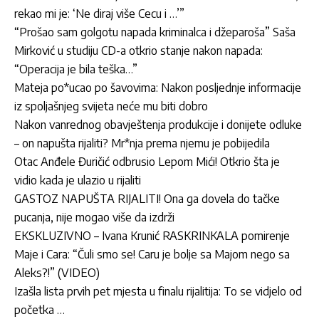
rekao mi je: ‘Ne diraj više Cecu i …’”
“Prošao sam golgotu napada kriminalca i džeparoša” Saša
Mirković u studiju CD-a otkrio stanje nakon napada:
“Operacija je bila teška…”
Mateja po*ucao po šavovima: Nakon posljednje informacije
iz spoljašnjeg svijeta neće mu biti dobro
Nakon vanrednog obavještenja produkcije i donijete odluke
– on napušta rijaliti? Mr*nja prema njemu je pobijedila
Otac Anđele Đuričić odbrusio Lepom Mići! Otkrio šta je
vidio kada je ulazio u rijaliti
GASTOZ NAPUŠTA RIJALITI! Ona ga dovela do tačke
pucanja, nije mogao više da izdrži
EKSKLUZIVNO – Ivana Krunić RASKRINKALA pomirenje
Maje i Cara: “Čuli smo se! Caru je bolje sa Majom nego sa
Aleks?!” (VIDEO)
Izašla lista prvih pet mjesta u finalu rijalitija: To se vidjelo od
početka …