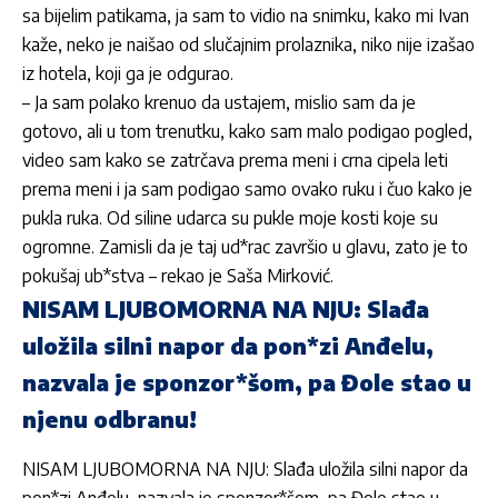
sa bijelim patikama, ja sam to vidio na snimku, kako mi Ivan
kaže, neko je naišao od slučajnim prolaznika, niko nije izašao
iz hotela, koji ga je odgurao.
– Ja sam polako krenuo da ustajem, mislio sam da je
gotovo, ali u tom trenutku, kako sam malo podigao pogled,
video sam kako se zatrčava prema meni i crna cipela leti
prema meni i ja sam podigao samo ovako ruku i čuo kako je
pukla ruka. Od siline udarca su pukle moje kosti koje su
ogromne. Zamisli da je taj ud*rac završio u glavu, zato je to
pokušaj ub*stva – rekao je Saša Mirković.
NISAM LJUBOMORNA NA NJU: Slađa
uložila silni napor da pon*zi Anđelu,
nazvala je sponzor*šom, pa Đole stao u
njenu odbranu!
NISAM LJUBOMORNA NA NJU: Slađa uložila silni napor da
pon*zi Anđelu, nazvala je sponzor*šom, pa Đole stao u