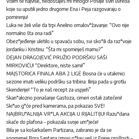
Volim te najviše, nedostaješ mi mnogo! Poslije svih uvreda
koje su uputili jedno drugome Ena i Peja razgovaraju o
pomirenju!
Luka ne želi više da trpi Anelino omalov*žavanje: “Ovo nije
normalno šta ona radi”
Obez*jeđenje uletilo u spavaću sobu, svi sko*ili da raz*voje
Jordanku i Kristinu: “Šta mi spominješ mamu?”
DEJAN DRAGOJEVIĆ PRUŽIO PODRŠKU SAŠI
MIRKOVIĆU! “Direktore, niste sami!”
MAJSTORICA FINALA ABA 2 LIGE Bosna će u utakmici
sezone imati veliku podršku sa tribina: Ilirija pada u grotlu
Skenderije! “To je naš recept za uspjeh”
Skan*alozno ponašanje Gastoza, cimeri ostali zatečeni!
Ski*uo g*će pred kamerama, pa pokazao SVE!
NAJBRU*ALNIJA VR*LA AKCIJA U RIJALITIJU! Razu*dana
skače do plafona – pokazala svoje um*jeće!
Bila je sa košarkašem Partizana, zabranio je da se
spomene! Bora Santana iznosi p*ljav veš iz Enine prošlosti –