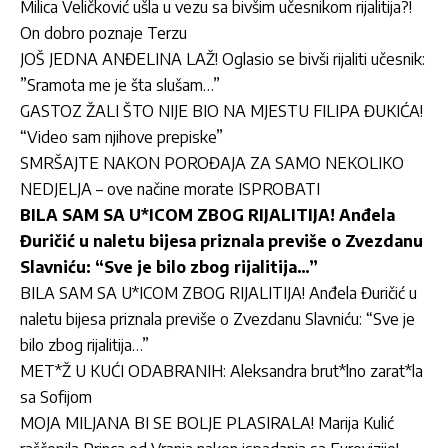
Milica Veličković ušla u vezu sa bivšim učesnikom rijalitija?!
On dobro poznaje Terzu
JOŠ JEDNA ANĐELINA LAŽ! Oglasio se bivši rijaliti učesnik:
”Sramota me je šta slušam…”
GASTOZ ŽALI ŠTO NIJE BIO NA MJESTU FILIPA ĐUKIĆA!
“Video sam njihove prepiske”
SMRŠAJTE NAKON POROĐAJA ZA SAMO NEKOLIKO
NEDJELJA – ove načine morate ISPROBATI
BILA SAM SA U*ICOM ZBOG RIJALITIJA! Anđela
Đuričić u naletu bijesa priznala previše o Zvezdanu
Slavniću: “Sve je bilo zbog rijalitija…”
BILA SAM SA U*ICOM ZBOG RIJALITIJA! Anđela Đuričić u
naletu bijesa priznala previše o Zvezdanu Slavniću: “Sve je
bilo zbog rijalitija…”
MET*Ž U KUĆI ODABRANIH: Aleksandra brut*lno zarat*la
sa Sofijom
MOJA MILJANA BI SE BOLJE PLASIRALA! Marija Kulić