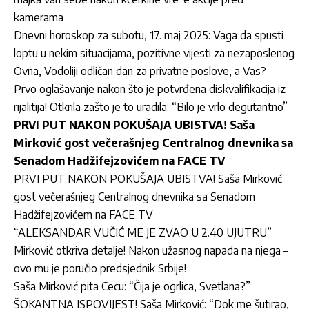
kamerama
Dnevni horoskop za subotu, 17. maj 2025: Vaga da spusti
loptu u nekim situacijama, pozitivne vijesti za nezaposlenog
Ovna, Vodoliji odličan dan za privatne poslove, a Vas?
Prvo oglašavanje nakon što je potvrđena diskvalifikacija iz
rijalitija! Otkrila zašto je to uradila: “Bilo je vrlo degutantno”
PRVI PUT NAKON POKUŠAJA UBISTVA! Saša
Mirković gost večerašnjeg Centralnog dnevnika sa
Senadom Hadžifejzovićem na FACE TV
PRVI PUT NAKON POKUŠAJA UBISTVA! Saša Mirković
gost večerašnjeg Centralnog dnevnika sa Senadom
Hadžifejzovićem na FACE TV
“ALEKSANDAR VUČIĆ ME JE ZVAO U 2.40 UJUTRU”
Mirković otkriva detalje! Nakon užasnog napada na njega –
ovo mu je poručio predsjednik Srbije!
Saša Mirković pita Cecu: “Čija je ogrlica, Svetlana?”
ŠOKANTNA ISPOVIJEST! Saša Mirković: “Dok me šutirao,