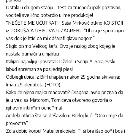
Ostala u drugom stanju – test za trudnoću ipak pozitivan,
voditelj sve lično potvrdio u ime produkcije!
“NEĆETE ME UĆUTKATI” Saša Mirković otkrio KO STOJI
iz POKUŠAJA UBISTVA U ZAGREBU “Ubica je spominjao
vas dok je htio da mi odšarafi glavu nogom”
Stiglo pismo Velikog šefa: Ovo je razlog zbog kojeg je
nastala otimačina u rijalitiju
Italijani najavljuju povratak Džeke u Seriju A: Sarajevski
labud spreman za posljednji ples!
Odbjegli ubica iz BiH uhapšen nakon 25 godina skrivanja:
Imao 29 identiteta (FOTO)
Kako će njena majka reagovati? Dragana javno priznala da
je u vezi sa Matorom, Tomićeva otvoreno govorila o
njihovim intim*im odno*ima!
Anđela otkrila šta se dešavalo u Bijeloj kući: “Ona umije da
provoc*ra”
Zola dobio korpu! Matei prekipjelo: Ti si bre išao go* i bos i