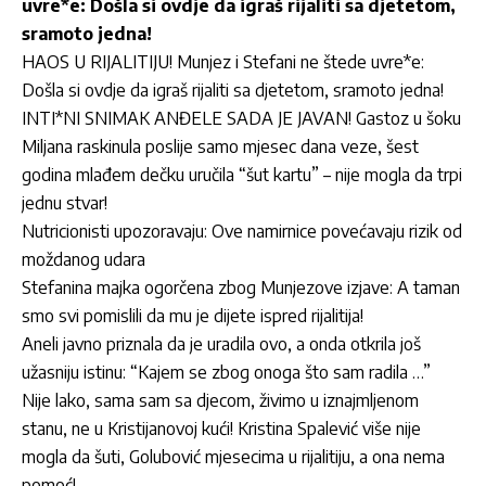
uvre*e: Došla si ovdje da igraš rijaliti sa djetetom,
sramoto jedna!
HAOS U RIJALITIJU! Munjez i Stefani ne štede uvre*e:
Došla si ovdje da igraš rijaliti sa djetetom, sramoto jedna!
INTI*NI SNIMAK ANĐELE SADA JE JAVAN! Gastoz u šoku
Miljana raskinula poslije samo mjesec dana veze, šest
godina mlađem dečku uručila “šut kartu” – nije mogla da trpi
jednu stvar!
Nutricionisti upozoravaju: Ove namirnice povećavaju rizik od
moždanog udara
Stefanina majka ogorčena zbog Munjezove izjave: A taman
smo svi pomislili da mu je dijete ispred rijalitija!
Aneli javno priznala da je uradila ovo, a onda otkrila još
užasniju istinu: “Kajem se zbog onoga što sam radila …”
Nije lako, sama sam sa djecom, živimo u iznajmljenom
stanu, ne u Kristijanovoj kući! Kristina Spalević više nije
mogla da šuti, Golubović mjesecima u rijalitiju, a ona nema
pomoć!