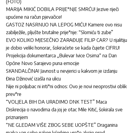
(FOTO)
MARIJA MIKIĆ DOBILA PRIJE*NJE SMRĆU! Jezive riječi
upućene na račun pjevačice!
GASTOZ NASRNUO NA LEPOG MIĆU! Kamere ovo nisu
zabilježile, pljušte brutalne prije*nje: “Slomiću ti zube”
EVO KOLIKO MJESEČNO ZARAĐUJE FILIP CAR? U rijalitiju
je dobio veliki honorar, šokiraćete se kada čujete CIFRU!
Projekcija dokumentarca „Bulevar Ivice Osima“ na Dan
Općine Novo Sarajevo puna emocije
SKANDALČINA! Javnost u nevjerici u kakvom je izdanju
Đina Džinović izašla na ulicu
Nije ni poljubac ni inti*ni odnos: Ovo je novi neoprostivi oblik
prev*re
“VOLJELA BIH DA URADIMO DNK TEST” Maca
Diskrecija o navodima da joj je otac Mile Kitić, šokirala sve
priznanjem
“NE GLEDAM VIŠE ZBOG SEBE UOPŠTE” Draganina
majka van sebe nakon kćerkine vre*e akcije pred