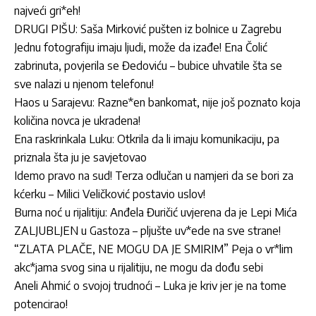
najveći gri*eh!
DRUGI PIŠU: Saša Mirković pušten iz bolnice u Zagrebu
Jednu fotografiju imaju ljudi, može da izađe! Ena Čolić
zabrinuta, povjerila se Đedoviću – bubice uhvatile šta se
sve nalazi u njenom telefonu!
Haos u Sarajevu: Razne*en bankomat, nije još poznato koja
količina novca je ukradena!
Ena raskrinkala Luku: Otkrila da li imaju komunikaciju, pa
priznala šta ju je savjetovao
Idemo pravo na sud! Terza odlučan u namjeri da se bori za
kćerku – Milici Veličković postavio uslov!
Burna noć u rijalitiju: Anđela Đuričić uvjerena da je Lepi Mića
ZALJUBLJEN u Gastoza – pljušte uv*ede na sve strane!
“ZLATA PLAČE, NE MOGU DA JE SMIRIM” Peja o vr*lim
akc*jama svog sina u rijalitiju, ne mogu da dođu sebi
Aneli Ahmić o svojoj trudnoći – Luka je kriv jer je na tome
potencirao!