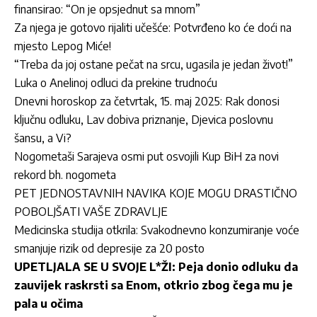
finansirao: “On je opsjednut sa mnom”
Za njega je gotovo rijaliti učešće: Potvrđeno ko će doći na
mjesto Lepog Miće!
“Treba da joj ostane pečat na srcu, ugasila je jedan život!”
Luka o Anelinoj odluci da prekine trudnoću
Dnevni horoskop za četvrtak, 15. maj 2025: Rak donosi
ključnu odluku, Lav dobiva priznanje, Djevica poslovnu
šansu, a Vi?
Nogometaši Sarajeva osmi put osvojili Kup BiH za novi
rekord bh. nogometa
PET JEDNOSTAVNIH NAVIKA KOJE MOGU DRASTIČNO
POBOLJŠATI VAŠE ZDRAVLJE
Medicinska studija otkrila: Svakodnevno konzumiranje voće
smanjuje rizik od depresije za 20 posto
UPETLJALA SE U SVOJE L*ŽI: Peja donio odluku da
zauvijek raskrsti sa Enom, otkrio zbog čega mu je
pala u očima