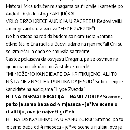
Matora i Mića udruženim snagama osu*i drvlje i kamenje po
Anđeli! Došli do istog ZAKLJUČKA!
VRLO BRZO KREĆE AUDICIJA U ZAGREBU! Redovi veliki
– mnogi zainteresovani za “HYPE ZVEZDE”!
Ne bih stigao na red da budem sa njom! Bora Santana
otkrio šta je Ena radila u Budvi, udario na njen mo*al! Oni su
se izmiješali, a onda se smuvala sa trećim!
Gastoz pokušava da osvijesti Draganu, pa se osvrnuo na
njenu mamu, ukućani mu žestoko zamjerili!
“MI MOŽEMO KANDIDATE DA KRITIKUJEMO, ALI TO
NIŠTA NE ZNAČI JER PUBLIKA DAJE SUD” Sotir ocjenjuje
kandidate na audicijama “Hype Zvezda”
HITNA DISKVALIFIKACIJA U RANU ZORU!? Sramno,
pa to je samo beba od 4 mjeseca – je*ive scene u
rijalitiju, ovo je najveći gri*eh!
HITNA DISKVALIFIKACIJA U RANU ZORU!? Sramno, pa to
je samo beba od 4 mjeseca – je*ive scene u rijalitiju, ovo je