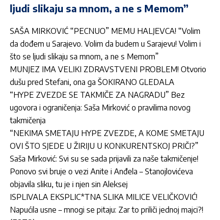
ljudi slikaju sa mnom, a ne s Memom”
SAŠA MIRKOVIĆ “PECNUO” MEMU HALJEVCA! “Volim
da dođem u Sarajevo. Volim da budem u Sarajevu! Volim i
što se ljudi slikaju sa mnom, a ne s Memom”
MUNJEZ IMA VELIKI ZDRAVSTVENI PROBLEM! Otvorio
dušu pred Stefani, ona ga ŠOKIRANO GLEDALA
“HYPE ZVEZDE SE TAKMIČE ZA NAGRADU” Bez
ugovora i ograničenja: Saša Mirković o pravilima novog
takmičenja
“NEKIMA SMETAJU HYPE ZVEZDE, A KOME SMETAJU
OVI ŠTO SJEDE U ŽIRIJU U KONKURENTSKOJ PRIČI?”
Saša Mirković: Svi su se sada prijavili za naše takmičenje!
Ponovo svi bruje o vezi Anite i Anđela – Stanojlovićeva
objavila sliku, tu je i njen sin Aleksej
ISPLIVALA EKSPLIC*TNA SLIKA MILICE VELIČKOVIĆ!
Napućila usne – mnogi se pitaju: Zar to priliči jednoj majci?!