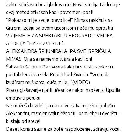
Želite smršaviti bez gladovanja? Nova studija tvrdi da je
ovaj metod efikasan kao i povremeni post!
“Pokazao mi je svoje pravo lice!” Mimas raskinula sa
Grujom: Izdaju sa ovom učesnicom neće mu oprostiti
VRIJEME JE ZA SPEKTAKL U BEOGRADU! VELIKA
AUDICIJA “HYPE ZVEZDE”!
ALEKSANDRA ŠPIJUNIRALA, PA SVE ISPRIČALA
MIMAS: Ona se namjerno tuširala kad i on!
Šahza Rešić pretu*la svekra kako bi spasIa svekrvu i
postala legenda sela Repuh kod Živinica: “Volim da
izud*ram muškarca, duša mi je…”(VIDEO)
Prvo oglašavanje rijaliti učesnice nakon hapšenja: Uputila
emotivnu poruku
Ne možeš da voliš, pa da ne voliš! Ivan nježno polju*io
Aleksandru, razmjenjivali nježnosti i osmijehe u dvorištu –
blistaju od sreće!
Deset koristi saune za bolje raspoloženje, zdraviju kožu i