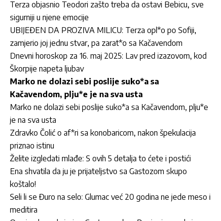
Terza objasnio Teodori zašto treba da ostavi Bebicu, sve
sigurniji u njene emocije
UBIJEĐEN DA PROZIVA MILICU: Terza opl*o po Sofiji,
zamjerio joj jednu stvar, pa zarat*o sa Kačavendom
Dnevni horoskop za 16. maj 2025: Lav pred izazovom, kod
Škorpije napeta ljubav
Marko ne dolazi sebi poslije suko*a sa
Kačavendom, plju*e je na sva usta
Marko ne dolazi sebi poslije suko*a sa Kačavendom, plju*e
je na sva usta
Zdravko Čolić o af*ri sa konobaricom, nakon špekulacija
priznao istinu
Želite izgledati mlađe: S ovih 5 detalja to ćete i postići
Ena shvatila da ju je prijateljstvo sa Gastozom skupo
koštalo!
Seli li se Đuro na selo: Glumac već 20 godina ne jede meso i
meditira