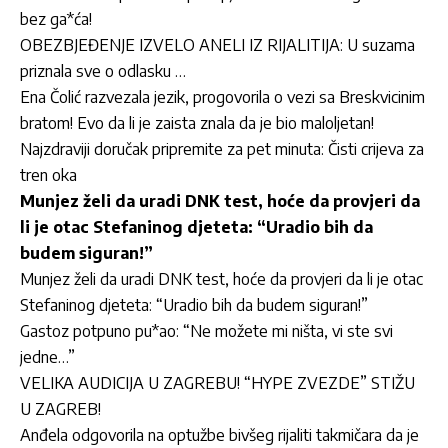
bez ga*ća!
OBEZBJEĐENJE IZVELO ANELI IZ RIJALITIJA: U suzama
priznala sve o odlasku …
Ena Čolić razvezala jezik, progovorila o vezi sa Breskvicinim
bratom! Evo da li je zaista znala da je bio maloljetan!
Najzdraviji doručak pripremite za pet minuta: Čisti crijeva za
tren oka
Munjez želi da uradi DNK test, hoće da provjeri da
li je otac Stefaninog djeteta: “Uradio bih da
budem siguran!”
Munjez želi da uradi DNK test, hoće da provjeri da li je otac
Stefaninog djeteta: “Uradio bih da budem siguran!”
Gastoz potpuno pu*ao: “Ne možete mi ništa, vi ste svi
jedne…”
VELIKA AUDICIJA U ZAGREBU! “HYPE ZVEZDE” STIŽU
U ZAGREB!
Anđela odgovorila na optužbe bivšeg rijaliti takmičara da je