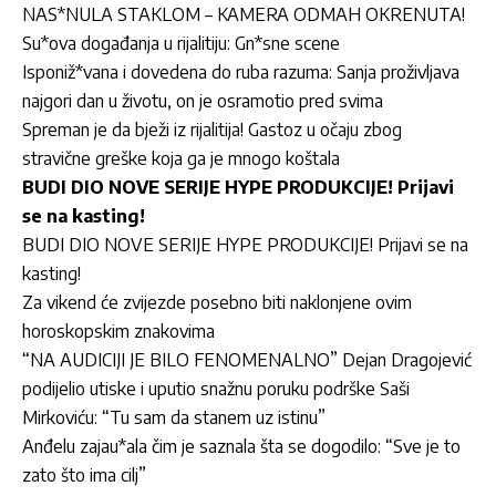
NAS*NULA STAKLOM – KAMERA ODMAH OKRENUTA!
Su*ova događanja u rijalitiju: Gn*sne scene
Isponiž*vana i dovedena do ruba razuma: Sanja proživljava
najgori dan u životu, on je osramotio pred svima
Spreman je da bježi iz rijalitija! Gastoz u očaju zbog
stravične greške koja ga je mnogo koštala
BUDI DIO NOVE SERIJE HYPE PRODUKCIJE! Prijavi
se na kasting!
BUDI DIO NOVE SERIJE HYPE PRODUKCIJE! Prijavi se na
kasting!
Za vikend će zvijezde posebno biti naklonjene ovim
horoskopskim znakovima
“NA AUDICIJI JE BILO FENOMENALNO” Dejan Dragojević
podijelio utiske i uputio snažnu poruku podrške Saši
Mirkoviću: “Tu sam da stanem uz istinu”
Anđelu zajau*ala čim je saznala šta se dogodilo: “Sve je to
zato što ima cilj”