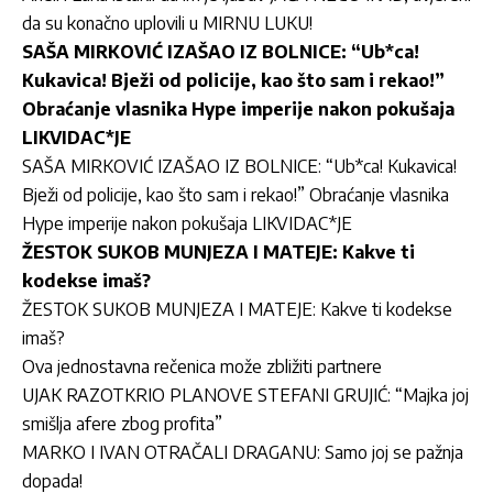
da su konačno uplovili u MIRNU LUKU!
SAŠA MIRKOVIĆ IZAŠAO IZ BOLNICE: “Ub*ca!
Kukavica! Bježi od policije, kao što sam i rekao!”
Obraćanje vlasnika Hype imperije nakon pokušaja
LIKVIDAC*JE
SAŠA MIRKOVIĆ IZAŠAO IZ BOLNICE: “Ub*ca! Kukavica!
Bježi od policije, kao što sam i rekao!” Obraćanje vlasnika
Hype imperije nakon pokušaja LIKVIDAC*JE
ŽESTOK SUKOB MUNJEZA I MATEJE: Kakve ti
kodekse imaš?
ŽESTOK SUKOB MUNJEZA I MATEJE: Kakve ti kodekse
imaš?
Ova jednostavna rečenica može zbližiti partnere
UJAK RAZOTKRIO PLANOVE STEFANI GRUJIĆ: “Majka joj
smišlja afere zbog profita”
MARKO I IVAN OTRAČALI DRAGANU: Samo joj se pažnja
dopada!