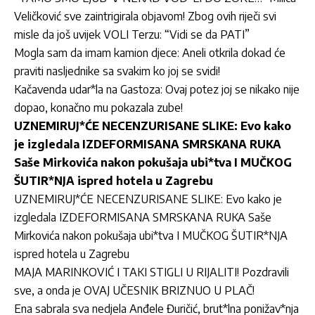
Veličković sve zaintrigirala objavom! Zbog ovih riječi svi
misle da još uvijek VOLI Terzu: “Vidi se da PATI”
Mogla sam da imam kamion djece: Aneli otkrila dokad će
praviti nasljednike sa svakim ko joj se svidi!
Kačavenda udar*la na Gastoza: Ovaj potez joj se nikako nije
dopao, konačno mu pokazala zube!
UZNEMIRUJ*ĆE NECENZURISANE SLIKE: Evo kako
je izgledala IZDEFORMISANA SMRSKANA RUKA
Saše Mirkovića nakon pokušaja ubi*tva I MUČKOG
ŠUTIR*NJA ispred hotela u Zagrebu
UZNEMIRUJ*ĆE NECENZURISANE SLIKE: Evo kako je
izgledala IZDEFORMISANA SMRSKANA RUKA Saše
Mirkovića nakon pokušaja ubi*tva I MUČKOG ŠUTIR*NJA
ispred hotela u Zagrebu
MAJA MARINKOVIĆ I TAKI STIGLI U RIJALITI! Pozdravili
sve, a onda je OVAJ UČESNIK BRIZNUO U PLAČ!
Ena sabrala sva nedjela Anđele Đuričić, brut*lna ponižav*nja