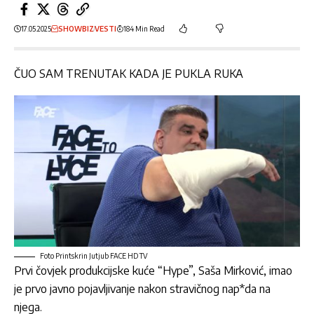
17.05.2025
SHOWBIZ
VESTI
184 Min Read
ČUO SAM TRENUTAK KADA JE PUKLA RUKA
Foto Printskrin Jutjub FACE HD TV
Prvi čovjek produkcijske kuće “Hype”,
Saša Mirković
, imao
je prvo javno pojavljivanje nakon stravičnog nap*da na
njega.