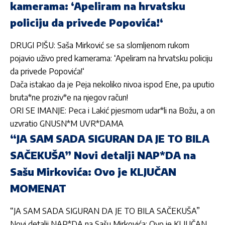
kamerama: ‘Apeliram na hrvatsku
policiju da privede Popovića!‘
DRUGI PIŠU: Saša Mirković se sa slomljenom rukom
pojavio uživo pred kamerama: ‘Apeliram na hrvatsku policiju
da privede Popovića!‘
Dača istakao da je Peja nekoliko nivoa ispod Ene, pa uputio
bruta*ne proziv*e na njegov račun!
ORI SE IMANJE: Peca i Lakić pjesmom udar*li na Božu, a on
uzvratio GNUSN*M UVR*DAMA
“JA SAM SADA SIGURAN DA JE TO BILA
SAČEKUŠA” Novi detalji NAP*DA na
Sašu Mirkovića: Ovo je KLJUČAN
MOMENAT
“JA SAM SADA SIGURAN DA JE TO BILA SAČEKUŠA”
Novi detalji NAP*DA na Sašu Mirkovića: Ovo je KLJUČAN