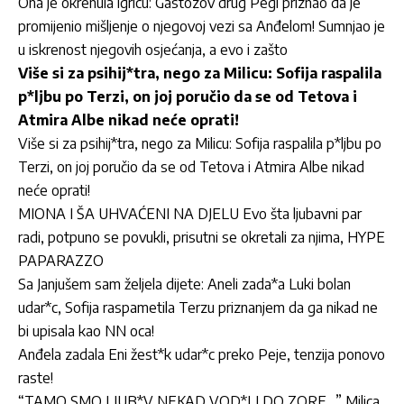
Ona je okrenula igricu: Gastozov drug Pegi priznao da je
promijenio mišljenje o njegovoj vezi sa Anđelom! Sumnjao je
u iskrenost njegovih osjećanja, a evo i zašto
Više si za psihij*tra, nego za Milicu: Sofija raspalila
p*ljbu po Terzi, on joj poručio da se od Tetova i
Atmira Albe nikad neće oprati!
Više si za psihij*tra, nego za Milicu: Sofija raspalila p*ljbu po
Terzi, on joj poručio da se od Tetova i Atmira Albe nikad
neće oprati!
MIONA I ŠA UHVAĆENI NA DJELU Evo šta ljubavni par
radi, potpuno se povukli, prisutni se okretali za njima, HYPE
PAPARAZZO
Sa Janjušem sam željela dijete: Aneli zada*a Luki bolan
udar*c, Sofija raspametila Terzu priznanjem da ga nikad ne
bi upisala kao NN oca!
Anđela zadala Eni žest*k udar*c preko Peje, tenzija ponovo
raste!
“TAMO SMO LJUB*V NEKAD VOD*LI DO ZORE…” Milica