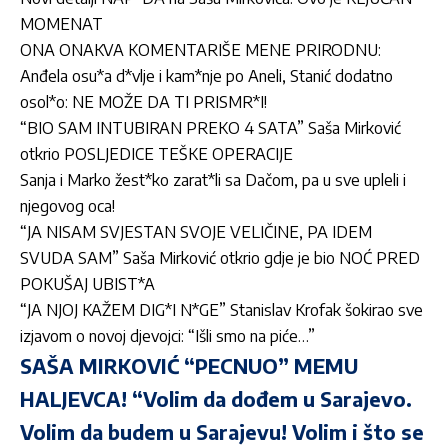
MOMENAT
ONA ONAKVA KOMENTARIŠE MENE PRIRODNU:
Anđela osu*a d*vlje i kam*nje po Aneli, Stanić dodatno
osol*o: NE MOŽE DA TI PRISMR*I!
“BIO SAM INTUBIRAN PREKO 4 SATA” Saša Mirković
otkrio POSLJEDICE TEŠKE OPERACIJE
Sanja i Marko žest*ko zarat*li sa Dačom, pa u sve upleli i
njegovog oca!
“JA NISAM SVJESTAN SVOJE VELIČINE, PA IDEM
SVUDA SAM” Saša Mirković otkrio gdje je bio NOĆ PRED
POKUŠAJ UBIST*A
“JA NJOJ KAŽEM DIG*I N*GE” Stanislav Krofak šokirao sve
izjavom o novoj djevojci: “Išli smo na piće…”
SAŠA MIRKOVIĆ “PECNUO” MEMU
HALJEVCA! “Volim da dođem u Sarajevo.
Volim da budem u Sarajevu! Volim i što se