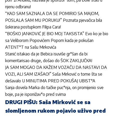
njenu odbranu!
“KAD SAM SAZNALA DA SE POMIRIO SA MAJOM,
POSLALA SAM MU PORUKU!” Poznata pjevačica bila
šokirana postupkom Filipa Cara!
“BOŠKO JANKOVIĆ JE BIO MOJ TAKSISTA” Evo ko je bio
sa Veliborom Popovićem Popom kada je pokušan
ATENT*T na Sašu Mirkovića
Stanić istakao da je Bebica isuviše gr*šan da bi
komentarisao druge, došao do ŠOK ZAKLJUČKA!
JA SAM MOGAO DA KAŽEM VOZAČU DA NASTAVI DA
VOZI, ALI SAM IZAŠAO!” Saša Mirković o tome šta se
dešavalo U MINUTIMA PRED POKUŠAJ UBIST*A
Sanja dovela Marka do tačke puc*nja, on promijenio sve
boje, pa je isponižav*o pred svima
DRUGI PIŠU: Saša Mirković se sa
slomljenom rukom pojavio uživo pred