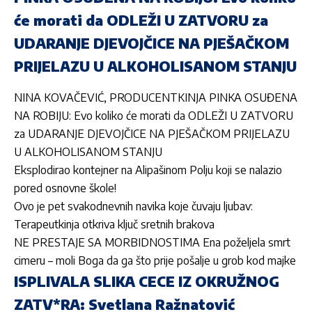
će morati da ODLEŽI U ZATVORU za
UDARANJE DJEVOJČICE NA PJEŠAČKOM
PRIJELAZU U ALKOHOLISANOM STANJU
NINA KOVAČEVIĆ, PRODUCENTKINJA PINKA OSUĐENA
NA ROBIJU: Evo koliko će morati da ODLEŽI U ZATVORU
za UDARANJE DJEVOJČICE NA PJEŠAČKOM PRIJELAZU
U ALKOHOLISANOM STANJU
Eksplodirao kontejner na Alipašinom Polju koji se nalazio
pored osnovne škole!
Ovo je pet svakodnevnih navika koje čuvaju ljubav:
Terapeutkinja otkriva ključ sretnih brakova
NE PRESTAJE SA MORBIDNOSTIMA Ena poželjela smrt
cimeru – moli Boga da ga što prije pošalje u grob kod majke
ISPLIVALA SLIKA CECE IZ OKRUŽNOG
ZATV*RA: Svetlana Ražnatović