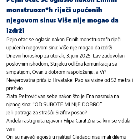
monstruozn*h riječi upućenih
njegovom sinu: Više nije mogao da
izdrži
Pejin otac se oglasio nakon Eninih monstruozn*h riječi
upućenih njegovom sinu: Više nije mogao da izdrži
Dnevni horoskop za utorak, 3. juni 2025: Lav zadovoljan
poslovnim ishodom, Strijelcu odlična komunikacija sa
simpatijom, Ovan u dobrom raspoloženju, a Vi?
Nevjerovatna priča iz Hrvatske: Pao sa visine od 52 metra i
preživio
Zlata Petrović van sebe nakon što je Ena nasrnula na
njenog sina: “OD SUBOTE MI NIJE DOBRO”
Je li potraga za strašću Sizifov posao?
Anđela rastrgnuta izjavom Filipa Cara! Zna sa kim se viđala
vani
Oni su najveći egoisti u rijalitiju! Gledaoci nisu imali dilemu