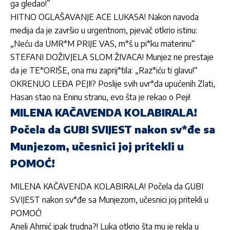
ga gledao!”
HITNO OGLAŠAVANJE ACE LUKASA! Nakon navoda
medija da je završio u urgentnom, pjevač otkrio istinu:
„Neću da UMR*M PRIJE VAS, m*š u pi*ku materinu“
STEFANI DOŽIVJELA SLOM ŽIVACA! Munjez ne prestaje
da je TE*ORIŠE, ona mu zaprij*tila: „Raz*iću ti glavu!“
OKRENUO LEĐA PEJI!? Poslije svih uvr*da upućenih Zlati,
Hasan stao na Eninu stranu, evo šta je rekao o Peji!
MILENA KAČAVENDA KOLABIRALA!
Počela da GUBI SVIJEST nakon sv*đe sa
Munjezom, učesnici joj pritekli u
POMOĆ!
MILENA KAČAVENDA KOLABIRALA! Počela da GUBI
SVIJEST nakon sv*đe sa Munjezom, učesnici joj pritekli u
POMOĆ!
Aneli Ahmić ipak trudna?! Luka otkrio šta mu je rekla u