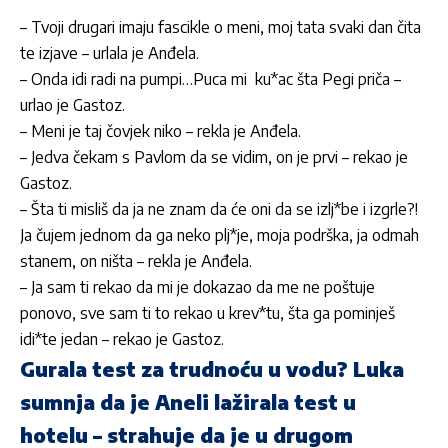
– Tvoji drugari imaju fascikle o meni, moj tata svaki dan čita
te izjave – urlala je Anđela.
– Onda idi radi na pumpi…Puca mi ku*ac šta Pegi priča –
urlao je Gastoz.
– Meni je taj čovjek niko – rekla je Anđela.
– Jedva čekam s Pavlom da se vidim, on je prvi – rekao je
Gastoz.
– Šta ti misliš da ja ne znam da će oni da se izlj*be i izgrle?!
Ja čujem jednom da ga neko plj*je, moja podrška, ja odmah
stanem, on ništa – rekla je Anđela.
– Ja sam ti rekao da mi je dokazao da me ne poštuje
ponovo, sve sam ti to rekao u krev*tu, šta ga pominješ
idi*te jedan – rekao je Gastoz.
Gurala test za trudnoću u vodu? Luka
sumnja da je Aneli lažirala test u
hotelu – strahuje da je u drugom