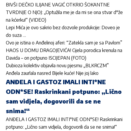
BIVŠI DEČKO ILIJANE VAGIĆ OTKRIO ŠOKANTNE
TVRDNJE O NJOJ: „Optužila me je da mi se ona stvar d*že
na kćerku!“ (VIDEO)
Lepi Mića je ovo sakrio bez dozvole produkcije: Doveo je
do suza …
Ovo je istina o Anđelinoj aferi: “Zatekla sam je sa Pavlom”
HAOS U DOMU DRAGOJEVIĆA! Cijela porodica krenula na
Davida – on potpuno ISCIJEPAN (FOTO)
Dubioza kolektiv objavila novu pjesmu „BLKRCZM”
Anđela zaurlala nasred Bijele kuće! Nije joj lako
ANĐELA I GASTOZ IMALI INTI*NE
ODN*SE! Raskrinkani potpuno: „Lično
sam vidjela, dogovorili da se ne
snima!“
ANĐELA I GASTOZ IMALI INTI*NE ODN*SE! Raskrinkani
potpuno: „Lično sam vidjela, dogovorili da se ne snima!“