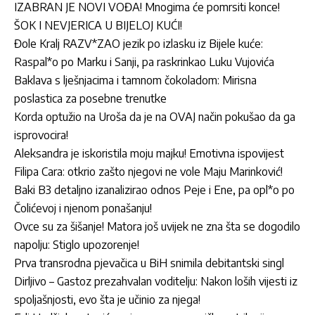
IZABRAN JE NOVI VOĐA! Mnogima će pomrsiti konce!
ŠOK I NEVJERICA U BIJELOJ KUĆI!
Đole Kralj RAZV*ZAO jezik po izlasku iz Bijele kuće:
Raspal*o po Marku i Sanji, pa raskrinkao Luku Vujovića
Baklava s lješnjacima i tamnom čokoladom: Mirisna
poslastica za posebne trenutke
Korda optužio na Uroša da je na OVAJ način pokušao da ga
isprovocira!
Aleksandra je iskoristila moju majku! Emotivna ispovijest
Filipa Cara: otkrio zašto njegovi ne vole Maju Marinković!
Baki B3 detaljno izanalizirao odnos Peje i Ene, pa opl*o po
Čolićevoj i njenom ponašanju!
Ovce su za šišanje! Matora još uvijek ne zna šta se dogodilo
napolju: Stiglo upozorenje!
Prva transrodna pjevačica u BiH snimila debitantski singl
Dirljivo – Gastoz prezahvalan voditelju: Nakon loših vijesti iz
spoljašnjosti, evo šta je učinio za njega!