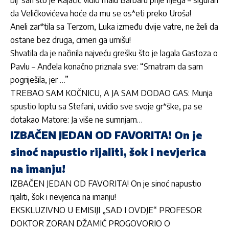
da Veličkovićeva hoće da mu se os*eti preko Uroša!
Aneli zar*tila sa Terzom, Luka između dvije vatre, ne želi da
ostane bez druga, cimeri ga urnišu!
Shvatila da je načinila najveću grešku što je lagala Gastoza o
Pavlu – Anđela konačno priznala sve: “Smatram da sam
pogriješila, jer …”
TREBAO SAM KOČNICU, A JA SAM DODAO GAS: Munja
spustio loptu sa Stefani, uvidio sve svoje gr*ške, pa se
dotakao Matore: Ja više ne sumnjam…
IZBAČEN JEDAN OD FAVORITA! On je
sinoć napustio rijaliti, šok i nevjerica
na imanju!
IZBAČEN JEDAN OD FAVORITA! On je sinoć napustio
rijaliti, šok i nevjerica na imanju!
EKSKLUZIVNO U EMISIJI „SAD I OVDJE“ PROFESOR
DOKTOR ZORAN DŽAMIĆ PROGOVORIO O