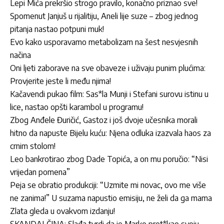
Lepi Mića prekršio strogo pravilo, konačno priznao sve!
Spomenut Janjuš u rijalitiju, Aneli lije suze – zbog jednog
pitanja nastao potpuni muk!
Evo kako usporavamo metabolizam na šest nesvjesnih
načina
Oni ljeti zaborave na sve obaveze i uživaju punim plućima:
Provjerite jeste li među njima!
Kačavendi pukao film: Sas*la Munji i Stefani surovu istinu u
lice, nastao opšti karambol u programu!
Zbog Anđele Đuričić, Gastoz i još dvoje učesnika morali
hitno da napuste Bijelu kuću: Njena odluka izazvala haos za
crnim stolom!
Leo bankrotirao zbog Dade Topića, a on mu poručio: “Nisi
vrijedan pomena”
Peja se obratio produkciji: “Uzmite mi novac, ovo me više
ne zanima!” U suzama napustio emisiju, ne želi da ga mama
Zlata gleda u ovakvom izdanju!
SKANDALČINA: Slađa tvrdi da je Marko pret*kao svoju