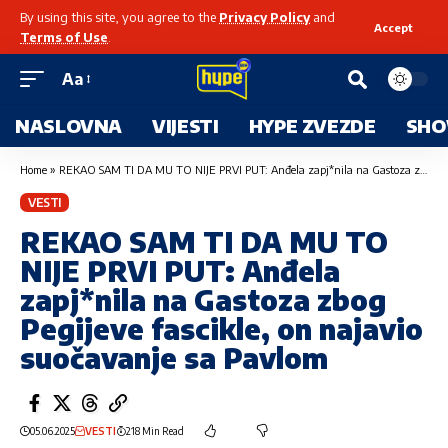
By using this site, you agree to the
Privacy Policy
and
Accept
Terms of Use
.
Aa
NASLOVNA
VIJESTI
HYPE ZVEZDE
SHO
Home
»
REKAO SAM TI DA MU TO NIJE PRVI PUT: Anđela zapj*nila na Gastoza zbog Pegijeve fascikle, on najavio suočavanje sa Pavlom
VESTI
REKAO SAM TI DA MU TO
NIJE PRVI PUT: Anđela
zapj*nila na Gastoza zbog
Pegijeve fascikle, on najavio
suočavanje sa Pavlom
05.06.2025
VESTI
218 Min Read