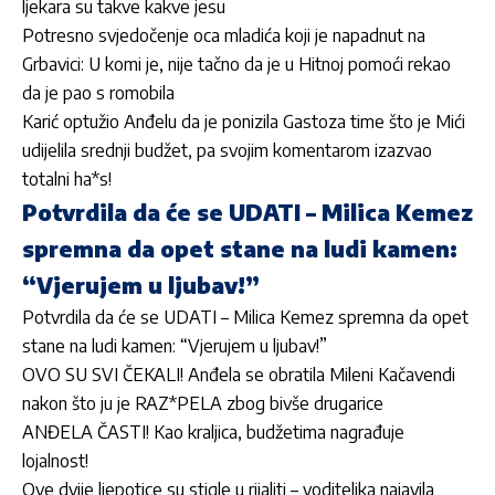
ljekara su takve kakve jesu
Potresno svjedočenje oca mladića koji je napadnut na
Grbavici: U komi je, nije tačno da je u Hitnoj pomoći rekao
da je pao s romobila
Karić optužio Anđelu da je ponizila Gastoza time što je Mići
udijelila srednji budžet, pa svojim komentarom izazvao
totalni ha*s!
Potvrdila da će se UDATI – Milica Kemez
spremna da opet stane na ludi kamen:
“Vjerujem u ljubav!”
Potvrdila da će se UDATI – Milica Kemez spremna da opet
stane na ludi kamen: “Vjerujem u ljubav!”
OVO SU SVI ČEKALI! Anđela se obratila Mileni Kačavendi
nakon što ju je RAZ*PELA zbog bivše drugarice
ANĐELA ČASTI! Kao kraljica, budžetima nagrađuje
lojalnost!
Ove dvije ljepotice su stigle u rijaliti – voditeljka najavila