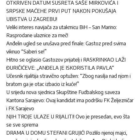
OTKRIVEN DATUM SUSRETA SAŠE MIRKOVIĆA I
SRPSKE MAĆEHE PRVI PUT NAKON POKUŠAJA
UBISTVA U ZAGREBU!
Veliki interes navijača za utakmicu BiH – San Marino:
Rasprodane ulaznice za meč!
Anđelin ugled se urušava pred finale: Gastoz pred svima
viknuo “Saberi se!”
Hitno se oglasio Gastozov prijatelj i RASKRINKAO LAŽI
ĐURIČIĆEVE: „ANĐELA JE ISKORISTILA PAVLA“
Učesnik rijalitija stravično optužen: “Zbog nasilja nad njom i
bratom ga je otac izbacio iz kuće!”
U srijedu nova sjednica Skupštine Fudbalskog saveza
Kantona Sarajevo: Ovaj kandidat ima podršku FK Željezničar
i FK Sarajevo
NJIH TROJE ULAZE U RIJALITI! Ovo je presedan, evo šta
se sve sprema
DRAMA U DOMU STEFANI GRUJIĆ! Pozlilo njenoj majci,