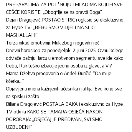
PREPARATIMA ZA POT*NCIJU I MLADIMA KOJI IH SVE
ČEŠĆE KORISTE: „Obog*lje se na pravdi Boga“
Dejan Dragojević POSTAO STRIC i oglasio se ekskluzivno
za Hype TV: „BEBU SMO VIDJELI NA SLICI…
MASHALLAH!“
Terza nikad emotivniji: Muk zbog njegovih riječ
Dnevni horoskop za ponedjeljak, 2. juni 2025: Ovnu kolege
odvlače pažnju, Jarcu u emotivnom segmentu sve ide kako
treba, Rak teško izbacuje jednu osobu iz glave, a Vi?
Mama Džehva progovorila o Anđeli Đuričić: “Da mi je
kćerka…”
Objavljena imena kažnjenih učesnika rijalitija: Evo ko je sve
na spisku i zašto
Biljana Dragojević POSTALA BAKA i ekskluzivno za Hype
TV otkrila KAKO SE TAMARA OSJEĆA NAKON
POROĐAJA: „OSJEĆAJ JE PREDIVAN, SVI SMO
UZBUĐENI!“