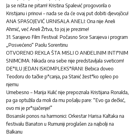
Ja se ništa ne pitam! Kristina Spalević progovorila o
Kristijanu i prinovi – nada se da će ovaj put dobiti djevojčicu!
ANA SPASOJEVIĆ URNISALA ANELI: Ona nije Aneli
Ahmić, već Aneli Žrtva, to joj je prezime!
31. Sarajevo Film Festival: Počasno Srce Sarajeva i program
„Posvećeno“ Paolu Sorentinu
OTVORENO REKLA ŠTA MISLI O ANĐELINIM INTI*NIM
SNIMCIMA: Nikada ona sebe nije predstavljala sveticom!
DE*ILU JEDAN ISKOMPLEKS*RANI: Bebica doveo
Teodoru do tačke p*canja, pa Stanić žest*ko opleo po
njemu
Urnebesno – Marija Kulić nije prepoznala Kristijana Ronalda,
pa ga optužila da moli da mu pošalju pare: “Evo ga dečkić,
ovo mi je pr*sjačenje!”
Bosanski ponos na harmonici: Orkestar Harisa Kaltaka na
festivalu Banaton u Rumuniji proglašen za najbolji na
Balkanu