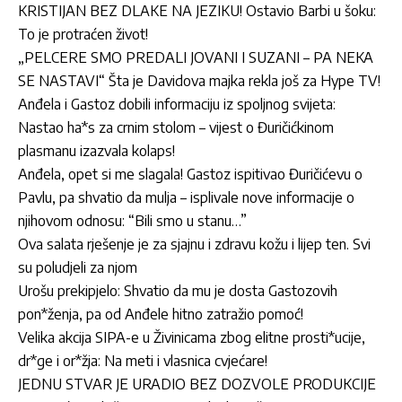
KRISTIJAN BEZ DLAKE NA JEZIKU! Ostavio Barbi u šoku:
To je protraćen život!
„PELCERE SMO PREDALI JOVANI I SUZANI – PA NEKA
SE NASTAVI“ Šta je Davidova majka rekla još za Hype TV!
Anđela i Gastoz dobili informaciju iz spoljnog svijeta:
Nastao ha*s za crnim stolom – vijest o Đuričićkinom
plasmanu izazvala kolaps!
Anđela, opet si me slagala! Gastoz ispitivao Đuričićevu o
Pavlu, pa shvatio da mulja – isplivale nove informacije o
njihovom odnosu: “Bili smo u stanu…”
Ova salata rješenje je za sjajnu i zdravu kožu i lijep ten. Svi
su poludjeli za njom
Urošu prekipjelo: Shvatio da mu je dosta Gastozovih
pon*ženja, pa od Anđele hitno zatražio pomoć!
Velika akcija SIPA-e u Živinicama zbog elitne prosti*ucije,
dr*ge i or*žja: Na meti i vlasnica cvjećare!
JEDNU STVAR JE URADIO BEZ DOZVOLE PRODUKCIJE