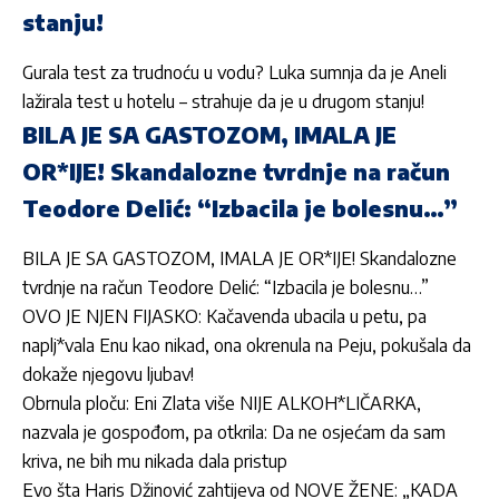
stanju!
Gurala test za trudnoću u vodu? Luka sumnja da je Aneli
lažirala test u hotelu – strahuje da je u drugom stanju!
BILA JE SA GASTOZOM, IMALA JE
OR*IJE! Skandalozne tvrdnje na račun
Teodore Delić: “Izbacila je bolesnu…”
BILA JE SA GASTOZOM, IMALA JE OR*IJE! Skandalozne
tvrdnje na račun Teodore Delić: “Izbacila je bolesnu…”
OVO JE NJEN FIJASKO: Kačavenda ubacila u petu, pa
naplj*vala Enu kao nikad, ona okrenula na Peju, pokušala da
dokaže njegovu ljubav!
Obrnula ploču: Eni Zlata više NIJE ALKOH*LIČARKA,
nazvala je gospođom, pa otkrila: Da ne osjećam da sam
kriva, ne bih mu nikada dala pristup
Evo šta Haris Džinović zahtijeva od NOVE ŽENE: „KADA