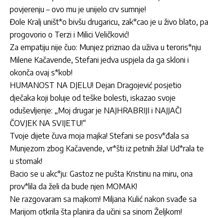
povjerenju – ovo mu je unijelo crv sumnje!
Đole Kralj uništ*o bivšu drugaricu, zak*cao je u živo blato, pa
progovorio o Terzi i Milici Veličković!
Za empatiju nije čuo: Munjez priznao da uživa u teroris*nju
Milene Kačavende, Stefani jedva uspjela da ga skloni i
okonča ovaj s*kob!
HUMANOST NA DJELU! Dejan Dragojević posjetio
dječaka koji boluje od teške bolesti, iskazao svoje
oduševljenje: „Moj drugar je NAJHRABRIJI i NAJJAČI
ČOVJEK NA SVIJETU!“
Tvoje dijete čuva moja majka! Stefani se posv*đala sa
Munjezom zbog Kačavende, vr*šti iz petnih žila! Ud*rala te
u stomak!
Bacio se u akc*ju: Gastoz ne pušta Kristinu na miru, ona
prov*lila da želi da bude njen MOMAK!
Ne razgovaram sa majkom! Miljana Kulić nakon svađe sa
Marijom otkrila šta planira da učini sa sinom Željkom!