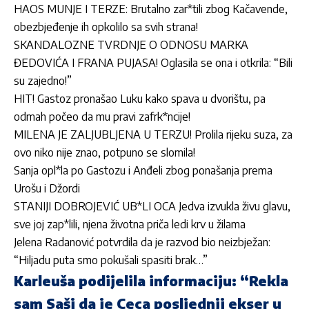
HAOS MUNJE I TERZE: Brutalno zar*tili zbog Kačavende,
obezbjeđenje ih opkolilo sa svih strana!
SKANDALOZNE TVRDNJE O ODNOSU MARKA
ĐEDOVIĆA I FRANA PUJASA! Oglasila se ona i otkrila: “Bili
su zajedno!”
HIT! Gastoz pronašao Luku kako spava u dvorištu, pa
odmah počeo da mu pravi zafrk*ncije!
MILENA JE ZALJUBLJENA U TERZU! Prolila rijeku suza, za
ovo niko nije znao, potpuno se slomila!
Sanja opl*la po Gastozu i Anđeli zbog ponašanja prema
Urošu i Džordi
STANIJI DOBROJEVIĆ UB*LI OCA Jedva izvukla živu glavu,
sve joj zap*lili, njena životna priča ledi krv u žilama
Jelena Radanović potvrdila da je razvod bio neizbježan:
“Hiljadu puta smo pokušali spasiti brak…”
Karleuša podijelila informaciju: “Rekla
sam Saši da je Ceca posljednji ekser u