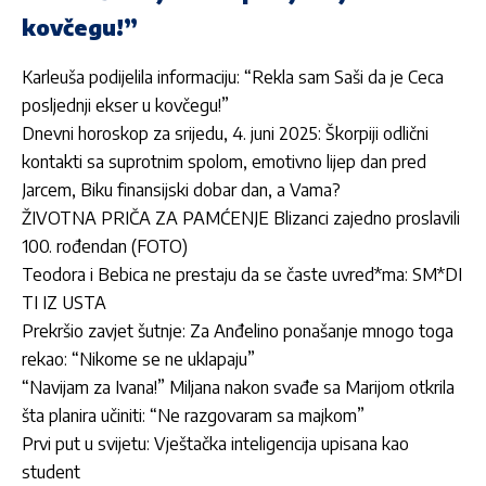
kovčegu!”
Karleuša podijelila informaciju: “Rekla sam Saši da je Ceca
posljednji ekser u kovčegu!”
Dnevni horoskop za srijedu, 4. juni 2025: Škorpiji odlični
kontakti sa suprotnim spolom, emotivno lijep dan pred
Jarcem, Biku finansijski dobar dan, a Vama?
ŽIVOTNA PRIČA ZA PAMĆENJE Blizanci zajedno proslavili
100. rođendan (FOTO)
Teodora i Bebica ne prestaju da se časte uvred*ma: SM*DI
TI IZ USTA
Prekršio zavjet šutnje: Za Anđelino ponašanje mnogo toga
rekao: “Nikome se ne uklapaju”
“Navijam za Ivana!” Miljana nakon svađe sa Marijom otkrila
šta planira učiniti: “Ne razgovaram sa majkom”
Prvi put u svijetu: Vještačka inteligencija upisana kao
student