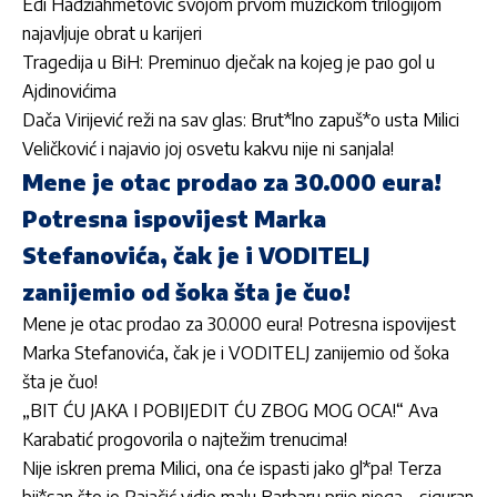
Edi Hadžiahmetović svojom prvom muzičkom trilogijom
najavljuje obrat u karijeri
Tragedija u BiH: Preminuo dječak na kojeg je pao gol u
Ajdinovićima
Dača Virijević reži na sav glas: Brut*lno zapuš*o usta Milici
Veličković i najavio joj osvetu kakvu nije ni sanjala!
Mene je otac prodao za 30.000 eura!
Potresna ispovijest Marka
Stefanovića, čak je i VODITELJ
zanijemio od šoka šta je čuo!
Mene je otac prodao za 30.000 eura! Potresna ispovijest
Marka Stefanovića, čak je i VODITELJ zanijemio od šoka
šta je čuo!
„BIT ĆU JAKA I POBIJEDIT ĆU ZBOG MOG OCA!“ Ava
Karabatić progovorila o najtežim trenucima!
Nije iskren prema Milici, ona će ispasti jako gl*pa! Terza
bij*san što je Rajačić vidio malu Barbaru prije njega – siguran