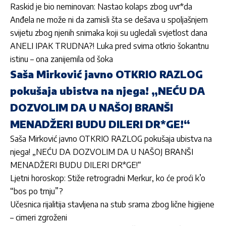
Raskid je bio neminovan: Nastao kolaps zbog uvr*da
Anđela ne može ni da zamisli šta se dešava u spoljašnjem
svijetu zbog njenih snimaka koji su ugledali svjetlost dana
ANELI IPAK TRUDNA?! Luka pred svima otkrio šokantnu
istinu – ona zanijemila od šoka
Saša Mirković javno OTKRIO RAZLOG
pokušaja ubistva na njega! „NEĆU DA
DOZVOLIM DA U NAŠOJ BRANŠI
MENADŽERI BUDU DILERI DR*GE!“
Saša Mirković javno OTKRIO RAZLOG pokušaja ubistva na
njega! „NEĆU DA DOZVOLIM DA U NAŠOJ BRANŠI
MENADŽERI BUDU DILERI DR*GE!“
Ljetni horoskop: Stiže retrogradni Merkur, ko će proći k’o
“bos po trnju”?
Učesnica rijalitija stavljena na stub srama zbog lične higijene
– cimeri zgroženi