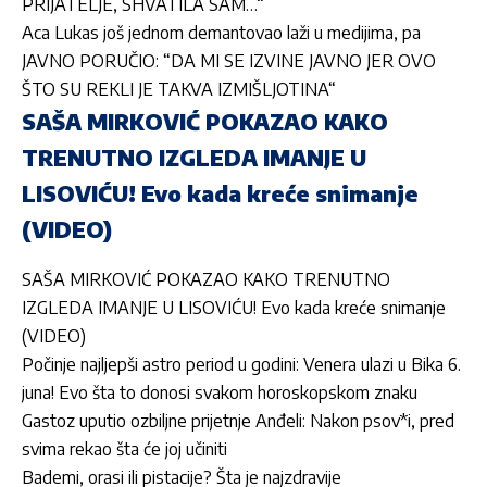
PRIJATELJE, SHVATILA SAM…“
Aca Lukas još jednom demantovao laži u medijima, pa
JAVNO PORUČIO: “DA MI SE IZVINE JAVNO JER OVO
ŠTO SU REKLI JE TAKVA IZMIŠLJOTINA“
SAŠA MIRKOVIĆ POKAZAO KAKO
TRENUTNO IZGLEDA IMANJE U
LISOVIĆU! Evo kada kreće snimanje
(VIDEO)
SAŠA MIRKOVIĆ POKAZAO KAKO TRENUTNO
IZGLEDA IMANJE U LISOVIĆU! Evo kada kreće snimanje
(VIDEO)
Počinje najljepši astro period u godini: Venera ulazi u Bika 6.
juna! Evo šta to donosi svakom horoskopskom znaku
Gastoz uputio ozbiljne prijetnje Anđeli: Nakon psov*i, pred
svima rekao šta će joj učiniti
Bademi, orasi ili pistacije? Šta je najzdravije