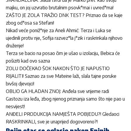
majku, on joj uzvratio brutalnim psovk*mai i uvred*ma!
ZAŠTO JE ZOLA TRAŽIO DNK TEST? Priznao da se kaje
zbog od*osa sa Stefani!
Nikad veće poniž*nje za Aneli Ahmić: Terza i Luka se
ujedinili protiv nje, Sofija razvez*la j*zik i raskrinkala njihovo
druženje!
Terza se bacio na posao čim je ušao u izolaciju, Bebica će
pošiziti kad ovo sazna
ZOLU DOČEKAO ŠOK NAKON ŠTO JE NAPUSTIO
RIJALITI! Saznao za sve Mateine laži, slala tajne poruke
bivšoj djevojci!
OBLIO GA HLADAN ZNOJ: Anđela sve vrijeme radi
Gastozu iza leđa, zbog njenog priznanja samo što nije pao u
nesvijest!
ANĐELI PRODUKCIJA NAMJEŠTA POBJEDU?! Gledaoci
RASKRINKALI, sve je unaprijed dogovoreno?!
Pejin otac se oglasio nakon Eninih