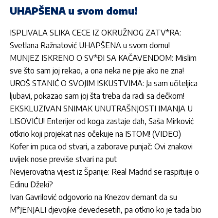
UHAPŠENA u svom domu!
ISPLIVALA SLIKA CECE IZ OKRUŽNOG ZATV*RA:
Svetlana Ražnatović UHAPŠENA u svom domu!
MUNJEZ ISKRENO O SV*ĐI SA KAČAVENDOM: Mislim
sve što sam joj rekao, a ona neka ne pije ako ne zna!
UROŠ STANIĆ O SVOJIM ISKUSTVIMA: Ja sam učiteljica
ljubavi, pokazao sam joj šta treba da radi sa dečkom!
EKSKLUZIVAN SNIMAK UNUTRAŠNJOSTI IMANJA U
LISOVIĆU! Enterijer od koga zastaje dah, Saša Mirković
otkrio koji projekat nas očekuje na ISTOM! (VIDEO)
Kofer im puca od stvari, a zaborave punjač: Ovi znakovi
uvijek nose previše stvari na put
Nevjerovatna vijest iz Španije: Real Madrid se raspituje o
Edinu Džeki?
Ivan Gavrilović odgovorio na Knezov demant da su
M*JENJALI djevojke devedesetih, pa otkrio ko je tada bio