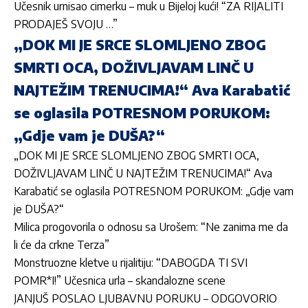
Učesnik urnisao cimerku – muk u Bijeloj kući! “ZA RIJALITI
PRODAJEŠ SVOJU …”
„DOK MI JE SRCE SLOMLJENO ZBOG
SMRTI OCA, DOŽIVLJAVAM LINČ U
NAJTEŽIM TRENUCIMA!“ Ava Karabatić
se oglasila POTRESNOM PORUKOM:
„Gdje vam je DUŠA?“
„DOK MI JE SRCE SLOMLJENO ZBOG SMRTI OCA,
DOŽIVLJAVAM LINČ U NAJTEŽIM TRENUCIMA!“ Ava
Karabatić se oglasila POTRESNOM PORUKOM: „Gdje vam
je DUŠA?“
Milica progovorila o odnosu sa Urošem: “Ne zanima me da
li će da crkne Terza”
Monstruozne kletve u rijalitiju: “DABOGDA TI SVI
POMR*I!” Učesnica urla – skandalozne scene
JANJUŠ POSLAO LJUBAVNU PORUKU – ODGOVORIO