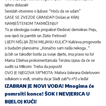
njihov dolazak!
Senidah otvoreno o ljubavi: “Hoću da se udam”
GASE SE ZVEZDE GRANDA?! Došao je KRAJ
NAMJEŠTENOM TAKMIČENJU?
To je ideologija svake propalice! Đedović demolirao Peju,
ove riječi će pamtiti sin Zlate Petrović!
LIJEPI NIŠLIJA ŽENI MILJANU KULIĆ?! Kulićeva progovorila
o budućim planovima: „Konačno sam našla nekoga…“
Ja bih se također borila za svoje dijete, ima pravo na to!
Mama Džehva prokomentarisala Terzinu izjavu da će se
suditi sa Milicom: Treba da popusti!
OVO JE NJEGOVA SR*MOTA: Matora šokirana Đoletovom
odlukom o vođi, smatra da je Slađi zab*o n*ž u leđa!
IZABRAN JE NOVI VOĐA! Mnogima će
pomrsiti konce! ŠOK I NEVJERICA U
BIJELOJ KUĆI!