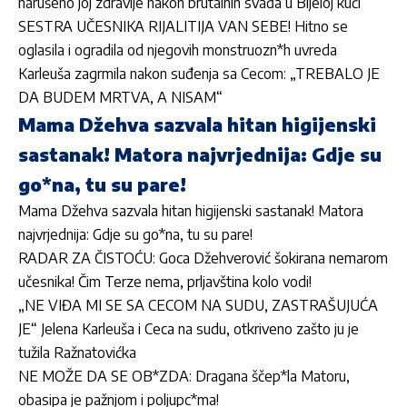
narušeno joj zdravlje nakon brutalnih svađa u Bijeloj kući
SESTRA UČESNIKA RIJALITIJA VAN SEBE! Hitno se
oglasila i ogradila od njegovih monstruozn*h uvreda
Karleuša zagrmila nakon suđenja sa Cecom: „TREBALO JE
DA BUDEM MRTVA, A NISAM“
Mama Džehva sazvala hitan higijenski
sastanak! Matora najvrjednija: Gdje su
go*na, tu su pare!
Mama Džehva sazvala hitan higijenski sastanak! Matora
najvrjednija: Gdje su go*na, tu su pare!
RADAR ZA ČISTOĆU: Goca Džehverović šokirana nemarom
učesnika! Čim Terze nema, prljavština kolo vodi!
„NE VIĐA MI SE SA CECOM NA SUDU, ZASTRAŠUJUĆA
JE“ Jelena Karleuša i Ceca na sudu, otkriveno zašto ju je
tužila Ražnatovićka
NE MOŽE DA SE OB*ZDA: Dragana ščep*la Matoru,
obasipa je pažnjom i poljupc*ma!