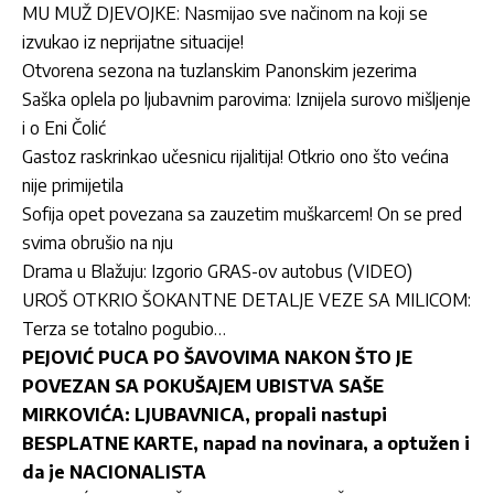
MU MUŽ DJEVOJKE: Nasmijao sve načinom na koji se
izvukao iz neprijatne situacije!
Otvorena sezona na tuzlanskim Panonskim jezerima
Saška oplela po ljubavnim parovima: Iznijela surovo mišljenje
i o Eni Čolić
Gastoz raskrinkao učesnicu rijalitija! Otkrio ono što većina
nije primijetila
Sofija opet povezana sa zauzetim muškarcem! On se pred
svima obrušio na nju
Drama u Blažuju: Izgorio GRAS-ov autobus (VIDEO)
UROŠ OTKRIO ŠOKANTNE DETALJE VEZE SA MILICOM:
Terza se totalno pogubio…
PEJOVIĆ PUCA PO ŠAVOVIMA NAKON ŠTO JE
POVEZAN SA POKUŠAJEM UBISTVA SAŠE
MIRKOVIĆA: LJUBAVNICA, propali nastupi
BESPLATNE KARTE, napad na novinara, a optužen i
da je NACIONALISTA