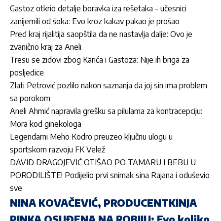
Gastoz otkrio detalje boravka iza rešetaka – učesnici
zanijemili od šoka: Evo kroz kakav pakao je prošao
Pred kraj rijalitija saopštila da ne nastavlja dalje: Ovo je
zvanično kraj za Aneli
Tresu se zidovi zbog Karića i Gastoza: Nije ih briga za
posljedice
Zlati Petrović pozlilo nakon saznanja da joj sin ima problem
sa porokom
Aneli Ahmić napravila grešku sa pilulama za kontracepciju:
Mora kod ginekologa
Legendarni Meho Kodro preuzeo ključnu ulogu u
sportskom razvoju FK Velež
DAVID DRAGOJEVIĆ OTIŠAO PO TAMARU I BEBU U
PORODILIŠTE! Podijelio prvi snimak sina Rajana i oduševio
sve
NINA KOVAČEVIĆ, PRODUCENTKINJA
PINKA OSUĐENA NA ROBIJU: Evo koliko