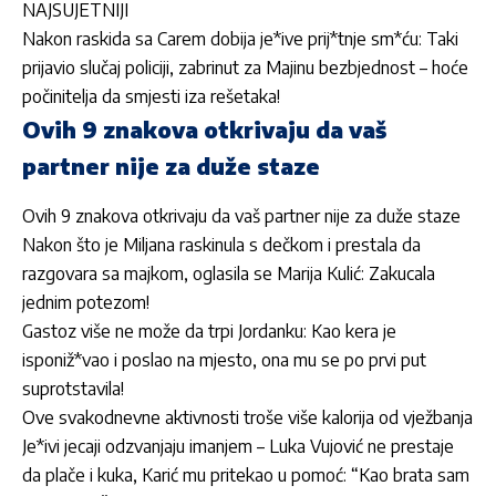
NAJSUJETNIJI
Nakon raskida sa Carem dobija je*ive prij*tnje sm*ću: Taki
prijavio slučaj policiji, zabrinut za Majinu bezbjednost – hoće
počinitelja da smjesti iza rešetaka!
Ovih 9 znakova otkrivaju da vaš
partner nije za duže staze
Ovih 9 znakova otkrivaju da vaš partner nije za duže staze
Nakon što je Miljana raskinula s dečkom i prestala da
razgovara sa majkom, oglasila se Marija Kulić: Zakucala
jednim potezom!
Gastoz više ne može da trpi Jordanku: Kao kera je
isponiž*vao i poslao na mjesto, ona mu se po prvi put
suprotstavila!
Ove svakodnevne aktivnosti troše više kalorija od vježbanja
Je*ivi jecaji odzvanjaju imanjem – Luka Vujović ne prestaje
da plače i kuka, Karić mu pritekao u pomoć: “Kao brata sam