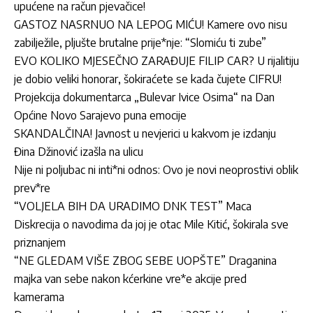
upućene na račun pjevačice!
GASTOZ NASRNUO NA LEPOG MIĆU! Kamere ovo nisu
zabilježile, pljušte brutalne prije*nje: “Slomiću ti zube”
EVO KOLIKO MJESEČNO ZARAĐUJE FILIP CAR? U rijalitiju
je dobio veliki honorar, šokiraćete se kada čujete CIFRU!
Projekcija dokumentarca „Bulevar Ivice Osima“ na Dan
Općine Novo Sarajevo puna emocije
SKANDALČINA! Javnost u nevjerici u kakvom je izdanju
Đina Džinović izašla na ulicu
Nije ni poljubac ni inti*ni odnos: Ovo je novi neoprostivi oblik
prev*re
“VOLJELA BIH DA URADIMO DNK TEST” Maca
Diskrecija o navodima da joj je otac Mile Kitić, šokirala sve
priznanjem
“NE GLEDAM VIŠE ZBOG SEBE UOPŠTE” Draganina
majka van sebe nakon kćerkine vre*e akcije pred
kamerama