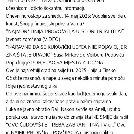
“Mi smo u vezi!” Terza ozvaničio odnos sa ovom
učesnicom i otkrio šokantnu informaciju
Dnevni horoskop za srijedu, 14. maj 2025: Vodoliji sve ide u
korist, Škopiji finansijski priliv, a Vama?
“NAJMOR*IDNIJA PROVO*ACIJA U ISTORIJI RIJALITIJA!”
Javnost zgro*ena (VIDEO)
“NARAVNO DA SE KUKAVIČKI UB*CA NIJE POJAVIO, JER
ZNA ŠTA JE URADIO” Saša Mirković o Veliboru Popoviću
Popu koji je POBJEGAO SA MJESTA ZLOČ*NA
Ovo je najsretniji grad na svijetu u 2025. i nije u Finskoj
Očistite masnoću s nape u svega nekoliko minuta pomoću
folije i jednostavnog trika
Od ove namirnice šećer skače kao lud! Jedemo je svaki dan,
a da ni ne znamo kakav haos pravi u našim crijevima
Luka se javno obratio Baji: Nakon sv*đe sa Aneli, uputio
poruku ocu, stavio mu jasno do znanja šta NE SMIJE da radi!
“OVO ČUDOV*ŠTE TREBA ZABRANITI NA TV-u…” Ovo
je NAJMORBIDN*JA PROV*KACIJA u historiji rijalitija,