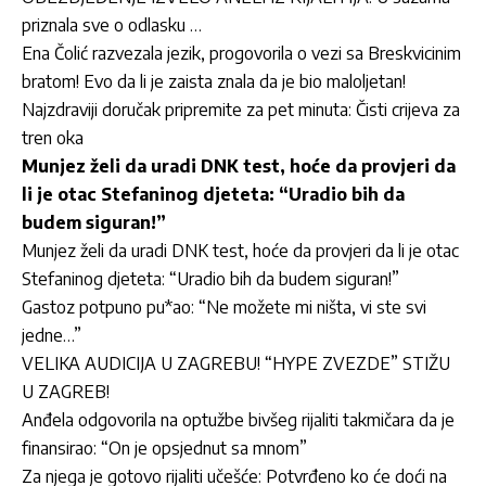
priznala sve o odlasku …
Ena Čolić razvezala jezik, progovorila o vezi sa Breskvicinim
bratom! Evo da li je zaista znala da je bio maloljetan!
Najzdraviji doručak pripremite za pet minuta: Čisti crijeva za
tren oka
Munjez želi da uradi DNK test, hoće da provjeri da
li je otac Stefaninog djeteta: “Uradio bih da
budem siguran!”
Munjez želi da uradi DNK test, hoće da provjeri da li je otac
Stefaninog djeteta: “Uradio bih da budem siguran!”
Gastoz potpuno pu*ao: “Ne možete mi ništa, vi ste svi
jedne…”
VELIKA AUDICIJA U ZAGREBU! “HYPE ZVEZDE” STIŽU
U ZAGREB!
Anđela odgovorila na optužbe bivšeg rijaliti takmičara da je
finansirao: “On je opsjednut sa mnom”
Za njega je gotovo rijaliti učešće: Potvrđeno ko će doći na