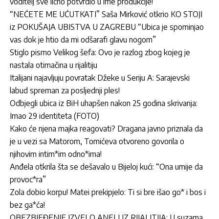
voditelj sve lično potvrdio u ime produkcije!
“NEĆETE ME UĆUTKATI” Saša Mirković otkrio KO STOJI
iz POKUŠAJA UBISTVA U ZAGREBU “Ubica je spominjao
vas dok je htio da mi odšarafi glavu nogom”
Stiglo pismo Velikog šefa: Ovo je razlog zbog kojeg je
nastala otimačina u rijalitiju
Italijani najavljuju povratak Džeke u Seriju A: Sarajevski
labud spreman za posljednji ples!
Odbjegli ubica iz BiH uhapšen nakon 25 godina skrivanja:
Imao 29 identiteta (FOTO)
Kako će njena majka reagovati? Dragana javno priznala da
je u vezi sa Matorom, Tomićeva otvoreno govorila o
njihovim intim*im odno*ima!
Anđela otkrila šta se dešavalo u Bijeloj kući: “Ona umije da
provoc*ra”
Zola dobio korpu! Matei prekipjelo: Ti si bre išao go* i bos i
bez ga*ća!
OBEZBJEĐENJE IZVELO ANELI IZ RIJALITIJA: U suzama