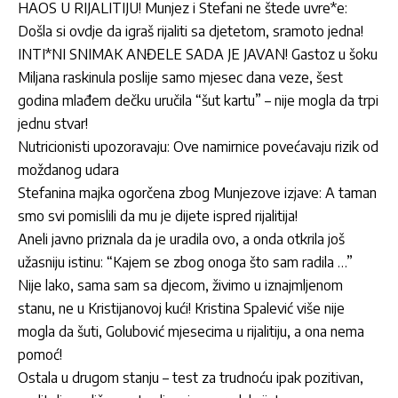
HAOS U RIJALITIJU! Munjez i Stefani ne štede uvre*e:
Došla si ovdje da igraš rijaliti sa djetetom, sramoto jedna!
INTI*NI SNIMAK ANĐELE SADA JE JAVAN! Gastoz u šoku
Miljana raskinula poslije samo mjesec dana veze, šest
godina mlađem dečku uručila “šut kartu” – nije mogla da trpi
jednu stvar!
Nutricionisti upozoravaju: Ove namirnice povećavaju rizik od
moždanog udara
Stefanina majka ogorčena zbog Munjezove izjave: A taman
smo svi pomislili da mu je dijete ispred rijalitija!
Aneli javno priznala da je uradila ovo, a onda otkrila još
užasniju istinu: “Kajem se zbog onoga što sam radila …”
Nije lako, sama sam sa djecom, živimo u iznajmljenom
stanu, ne u Kristijanovoj kući! Kristina Spalević više nije
mogla da šuti, Golubović mjesecima u rijalitiju, a ona nema
pomoć!
Ostala u drugom stanju – test za trudnoću ipak pozitivan,