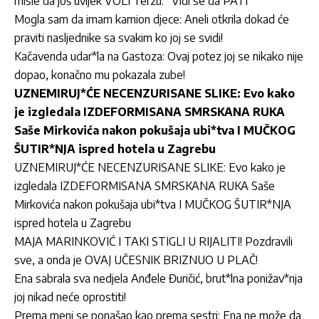
misle da još uvijek VOLI Terzu: “Vidi se da PATI”
Mogla sam da imam kamion djece: Aneli otkrila dokad će
praviti nasljednike sa svakim ko joj se svidi!
Kačavenda udar*la na Gastoza: Ovaj potez joj se nikako nije
dopao, konačno mu pokazala zube!
UZNEMIRUJ*ĆE NECENZURISANE SLIKE: Evo kako
je izgledala IZDEFORMISANA SMRSKANA RUKA
Saše Mirkovića nakon pokušaja ubi*tva I MUČKOG
ŠUTIR*NJA ispred hotela u Zagrebu
UZNEMIRUJ*ĆE NECENZURISANE SLIKE: Evo kako je
izgledala IZDEFORMISANA SMRSKANA RUKA Saše
Mirkovića nakon pokušaja ubi*tva I MUČKOG ŠUTIR*NJA
ispred hotela u Zagrebu
MAJA MARINKOVIĆ I TAKI STIGLI U RIJALITI! Pozdravili
sve, a onda je OVAJ UČESNIK BRIZNUO U PLAČ!
Ena sabrala sva nedjela Anđele Đuričić, brut*lna ponižav*nja
joj nikad neće oprostiti!
Prema meni se ponašao kao prema sestri: Ena ne može da