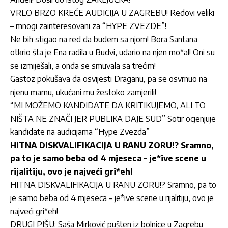
VRLO BRZO KREĆE AUDICIJA U ZAGREBU! Redovi veliki
– mnogi zainteresovani za “HYPE ZVEZDE”!
Ne bih stigao na red da budem sa njom! Bora Santana
otkrio šta je Ena radila u Budvi, udario na njen mo*al! Oni su
se izmiješali, a onda se smuvala sa trećim!
Gastoz pokušava da osvijesti Draganu, pa se osvrnuo na
njenu mamu, ukućani mu žestoko zamjerili!
“MI MOŽEMO KANDIDATE DA KRITIKUJEMO, ALI TO
NIŠTA NE ZNAČI JER PUBLIKA DAJE SUD” Sotir ocjenjuje
kandidate na audicijama “Hype Zvezda”
HITNA DISKVALIFIKACIJA U RANU ZORU!? Sramno,
pa to je samo beba od 4 mjeseca – je*ive scene u
rijalitiju, ovo je najveći gri*eh!
HITNA DISKVALIFIKACIJA U RANU ZORU!? Sramno, pa to
je samo beba od 4 mjeseca – je*ive scene u rijalitiju, ovo je
najveći gri*eh!
DRUGI PIŠU: Saša Mirković pušten iz bolnice u Zagrebu