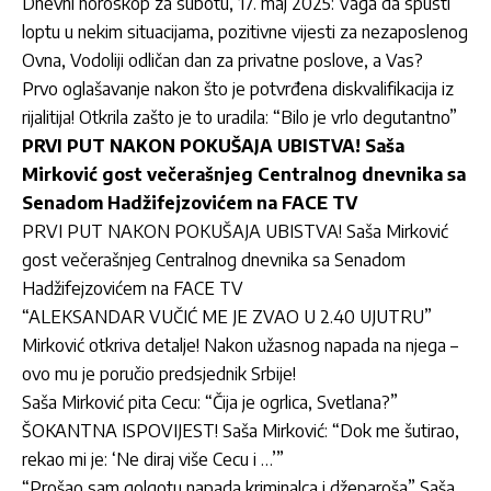
Dnevni horoskop za subotu, 17. maj 2025: Vaga da spusti
loptu u nekim situacijama, pozitivne vijesti za nezaposlenog
Ovna, Vodoliji odličan dan za privatne poslove, a Vas?
Prvo oglašavanje nakon što je potvrđena diskvalifikacija iz
rijalitija! Otkrila zašto je to uradila: “Bilo je vrlo degutantno”
PRVI PUT NAKON POKUŠAJA UBISTVA! Saša
Mirković gost večerašnjeg Centralnog dnevnika sa
Senadom Hadžifejzovićem na FACE TV
PRVI PUT NAKON POKUŠAJA UBISTVA! Saša Mirković
gost večerašnjeg Centralnog dnevnika sa Senadom
Hadžifejzovićem na FACE TV
“ALEKSANDAR VUČIĆ ME JE ZVAO U 2.40 UJUTRU”
Mirković otkriva detalje! Nakon užasnog napada na njega –
ovo mu je poručio predsjednik Srbije!
Saša Mirković pita Cecu: “Čija je ogrlica, Svetlana?”
ŠOKANTNA ISPOVIJEST! Saša Mirković: “Dok me šutirao,
rekao mi je: ‘Ne diraj više Cecu i …’”
“Prošao sam golgotu napada kriminalca i džeparoša” Saša