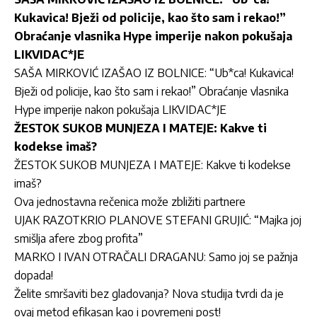
Kukavica! Bježi od policije, kao što sam i rekao!”
Obraćanje vlasnika Hype imperije nakon pokušaja
LIKVIDAC*JE
SAŠA MIRKOVIĆ IZAŠAO IZ BOLNICE: “Ub*ca! Kukavica!
Bježi od policije, kao što sam i rekao!” Obraćanje vlasnika
Hype imperije nakon pokušaja LIKVIDAC*JE
ŽESTOK SUKOB MUNJEZA I MATEJE: Kakve ti
kodekse imaš?
ŽESTOK SUKOB MUNJEZA I MATEJE: Kakve ti kodekse
imaš?
Ova jednostavna rečenica može zbližiti partnere
UJAK RAZOTKRIO PLANOVE STEFANI GRUJIĆ: “Majka joj
smišlja afere zbog profita”
MARKO I IVAN OTRAČALI DRAGANU: Samo joj se pažnja
dopada!
Želite smršaviti bez gladovanja? Nova studija tvrdi da je
ovaj metod efikasan kao i povremeni post!