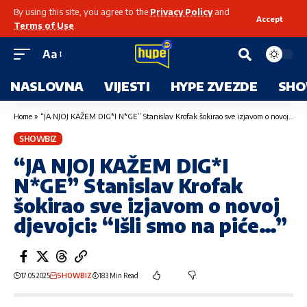
By using this site, you agree to the
Privacy Policy
and
Accept
Terms of Use
.
Aa
NASLOVNA
VIJESTI
HYPE ZVEZDE
SHO
Home
»
“JA NJOJ KAŽEM DIG*I N*GE” Stanislav Krofak šokirao sve izjavom o novoj djevojci: “Išli smo na piće…”
SHOWBIZ
“JA NJOJ KAŽEM DIG*I
N*GE” Stanislav Krofak
šokirao sve izjavom o novoj
djevojci: “Išli smo na piće…”
17.05.2025
SHOWBIZ
183 Min Read