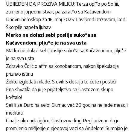
UBIJEĐEN DA PROZIVA MILICU: Terza opl*o po Sofiji,
zamjerio joj jednu stvar, pa zarat*o sa Kačavendom
Dnevni horoskop za 16. maj 2025: Lav pred izazovom, kod
Škorpije napeta ljubav
Marko ne dolazi sebi poslije suko*a sa
Kačavendom, plju*e je na sva usta
Marko ne dolazi sebi poslije suko*a sa Kačavendom, plju*e
je na sva usta
Zdravko Čolić o af*ri sa konobaricom, nakon špekulacija
priznao istinu
Želite izgledati mlađe: S ovih 5 detalja to ćete i postići
Ena shvatila da ju je prijateljstvo sa Gastozom skupo
koštalo!
Seli li se Đuro na selo: Glumac već 20 godina ne jede meso i
meditira
Ona je okrenula igricu: Gastozov drug Pegi priznao da je
promijenio mišljenje o njegovoj vezi sa Anđelom! Sumnjao je