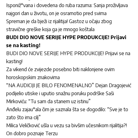
Isponiž*vana i dovedena do ruba razuma: Sanja proživljava
najgori dan u životu, on je osramotio pred svima
Spreman je da bježi iz rijalitija! Gastoz u očaju zbog
stravične greške koja ga je mnogo koštala
BUDI DIO NOVE SERIJE HYPE PRODUKCIJE! Prijavi
se na kasting!
BUDI DIO NOVE SERIJE HYPE PRODUKCIJE! Prijavi se na
kasting!
Za vikend će zvijezde posebno biti naklonjene ovim
horoskopskim znakovima
“NA AUDICIJI JE BILO FENOMENALNO” Dejan Dragojević
podijelio utiske i uputio snažnu poruku podrške Saši
Mirkoviću: “Tu sam da stanem uz istinu”
Anđelu zajau*ala čim je saznala šta se dogodilo: “Sve je to
zato što ima cilj”
Milica Veličković ušla u vezu sa bivšim učesnikom rijalitija?!
On dobro poznaje Terzu