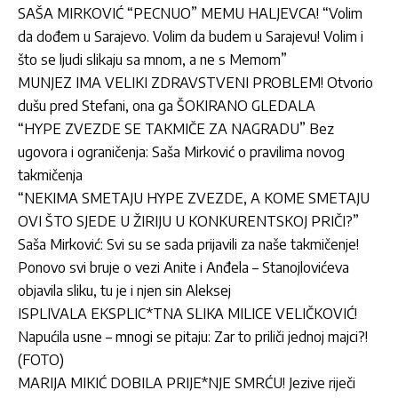
SAŠA MIRKOVIĆ “PECNUO” MEMU HALJEVCA! “Volim
da dođem u Sarajevo. Volim da budem u Sarajevu! Volim i
što se ljudi slikaju sa mnom, a ne s Memom”
MUNJEZ IMA VELIKI ZDRAVSTVENI PROBLEM! Otvorio
dušu pred Stefani, ona ga ŠOKIRANO GLEDALA
“HYPE ZVEZDE SE TAKMIČE ZA NAGRADU” Bez
ugovora i ograničenja: Saša Mirković o pravilima novog
takmičenja
“NEKIMA SMETAJU HYPE ZVEZDE, A KOME SMETAJU
OVI ŠTO SJEDE U ŽIRIJU U KONKURENTSKOJ PRIČI?”
Saša Mirković: Svi su se sada prijavili za naše takmičenje!
Ponovo svi bruje o vezi Anite i Anđela – Stanojlovićeva
objavila sliku, tu je i njen sin Aleksej
ISPLIVALA EKSPLIC*TNA SLIKA MILICE VELIČKOVIĆ!
Napućila usne – mnogi se pitaju: Zar to priliči jednoj majci?!
(FOTO)
MARIJA MIKIĆ DOBILA PRIJE*NJE SMRĆU! Jezive riječi