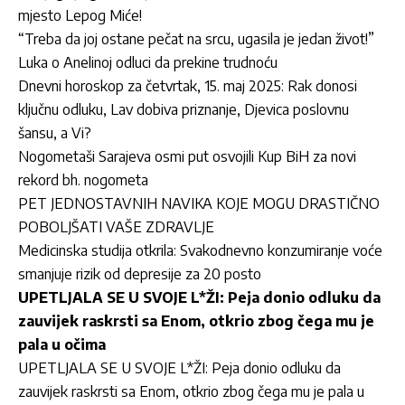
mjesto Lepog Miće!
“Treba da joj ostane pečat na srcu, ugasila je jedan život!”
Luka o Anelinoj odluci da prekine trudnoću
Dnevni horoskop za četvrtak, 15. maj 2025: Rak donosi
ključnu odluku, Lav dobiva priznanje, Djevica poslovnu
šansu, a Vi?
Nogometaši Sarajeva osmi put osvojili Kup BiH za novi
rekord bh. nogometa
PET JEDNOSTAVNIH NAVIKA KOJE MOGU DRASTIČNO
POBOLJŠATI VAŠE ZDRAVLJE
Medicinska studija otkrila: Svakodnevno konzumiranje voće
smanjuje rizik od depresije za 20 posto
UPETLJALA SE U SVOJE L*ŽI: Peja donio odluku da
zauvijek raskrsti sa Enom, otkrio zbog čega mu je
pala u očima
UPETLJALA SE U SVOJE L*ŽI: Peja donio odluku da
zauvijek raskrsti sa Enom, otkrio zbog čega mu je pala u