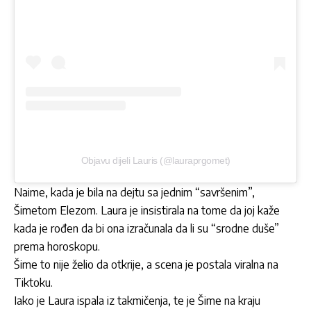
Objavu dijeli Lauris (@lauraprgomet)
Naime, kada je bila na dejtu sa jednim “savršenim”,
Šimetom Elezom. Laura je insistirala na tome da joj kaže
kada je rođen da bi ona izračunala da li su “srodne duše”
prema horoskopu.
Šime to nije želio da otkrije, a scena je postala viralna na
Tiktoku.
Iako je Laura ispala iz takmičenja, te je Šime na kraju