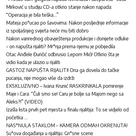
Mirković u studiju CD-a otkrio stanje nakon napada:
“Operacija je bila teška…”
Mateja po*ucao po šavovima: Nakon posljednje informacije
iz spoljašnjeg svijeta neće mu biti dobro
Nakon vanrednog obavještenja produkcije i donijete odluke
– on napušta rijaliti? Mr*nja prema njemu je pobijedila
Otac Anđele Đuričić odbrusio Lepom Mići! Otkrio šta je
vidio kada je ulazio u rijaliti
GASTOZ NAPUŠTA RIJALITI! Ona ga dovela do tačke
pucanja, nije mogao više da izdrži
EKSKLUZIVNO – Ivana Krunić RASKRINKALA pomirenje
Maje i Cara: “Čuli smo se! Caru je bolje sa Majom nego sa
Aleks?!” (VIDEO)
Izašla lista prvih pet mjesta u finalu rijalitija: To se vidjelo od
početka …
NAS*NULA STAKLOM – KAMERA ODMAH OKRENUTA!
Su*ova događanja u rijalitiju: Gn*sne scene