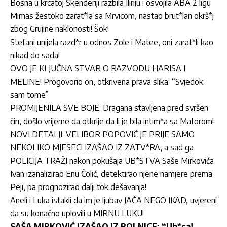
Bosna u krcatoj Skenderiji razbila Iliriju i osvojila ABA 2 ligu
Mimas žestoko zarat*la sa Mrvicom, nastao brut*lan okrš*j
zbog Grujine naklonosti! Šok!
Stefani unijela razd*r u odnos Zole i Matee, oni zarat*li kao
nikad do sada!
OVO JE KLJUČNA STVAR O RAZVODU HARISA I
MELINE! Progovorio on, otkrivena prava slika: “Svjedok
sam tome”
PROMIJENILA SVE BOJE: Dragana stavljena pred svršen
čin, došlo vrijeme da otkrije da li je bila intim*a sa Matorom!
NOVI DETALJI: VELIBOR POPOVIĆ JE PRIJE SAMO
NEKOLIKO MJESECI IZAŠAO IZ ZATV*RA, a sad ga
POLICIJA TRAŽI nakon pokušaja UB*STVA Saše Mirkovića
Ivan izanalizirao Enu Čolić, detektirao njene namjere prema
Peji, pa prognozirao dalji tok dešavanja!
Aneli i Luka istakli da im je ljubav JAČA NEGO IKAD, uvjereni
da su konačno uplovili u MIRNU LUKU!
SAŠA MIRKOVIĆ IZAŠAO IZ BOLNICE: “Ub*ca!