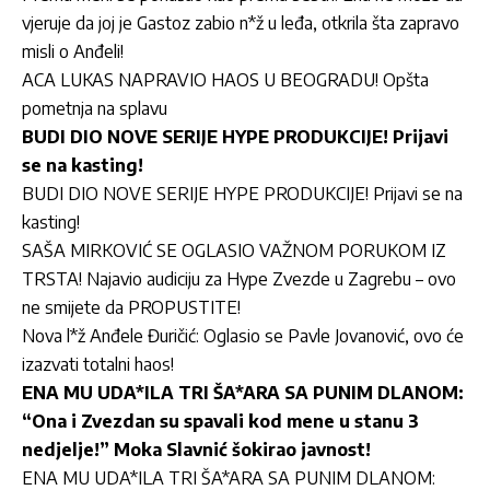
vjeruje da joj je Gastoz zabio n*ž u leđa, otkrila šta zapravo
misli o Anđeli!
ACA LUKAS NAPRAVIO HAOS U BEOGRADU! Opšta
pometnja na splavu
BUDI DIO NOVE SERIJE HYPE PRODUKCIJE! Prijavi
se na kasting!
BUDI DIO NOVE SERIJE HYPE PRODUKCIJE! Prijavi se na
kasting!
SAŠA MIRKOVIĆ SE OGLASIO VAŽNOM PORUKOM IZ
TRSTA! Najavio audiciju za Hype Zvezde u Zagrebu – ovo
ne smijete da PROPUSTITE!
Nova l*ž Anđele Đuričić: Oglasio se Pavle Jovanović, ovo će
izazvati totalni haos!
ENA MU UDA*ILA TRI ŠA*ARA SA PUNIM DLANOM:
“Ona i Zvezdan su spavali kod mene u stanu 3
nedjelje!” Moka Slavnić šokirao javnost!
ENA MU UDA*ILA TRI ŠA*ARA SA PUNIM DLANOM: