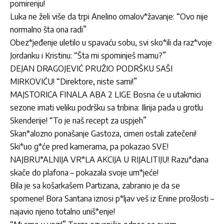
pomirenju!
Luka ne želi više da trpi Anelino omalov*žavanje: “Ovo nije
normalno šta ona radi”
Obez*jeđenje uletilo u spavaću sobu, svi sko*ili da raz*voje
Jordanku i Kristinu: “Šta mi spominješ mamu?”
DEJAN DRAGOJEVIĆ PRUŽIO PODRŠKU SAŠI
MIRKOVIĆU! “Direktore, niste sami!”
MAJSTORICA FINALA ABA 2 LIGE Bosna će u utakmici
sezone imati veliku podršku sa tribina: Ilirija pada u grotlu
Skenderije! “To je naš recept za uspjeh”
Skan*alozno ponašanje Gastoza, cimeri ostali zatečeni!
Ski*uo g*će pred kamerama, pa pokazao SVE!
NAJBRU*ALNIJA VR*LA AKCIJA U RIJALITIJU! Razu*dana
skače do plafona – pokazala svoje um*jeće!
Bila je sa košarkašem Partizana, zabranio je da se
spomene! Bora Santana iznosi p*ljav veš iz Enine prošlosti –
najavio njeno totalno uniš*enje!