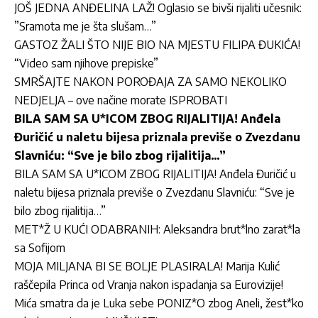
JOŠ JEDNA ANĐELINA LAŽ! Oglasio se bivši rijaliti učesnik:
”Sramota me je šta slušam…”
GASTOZ ŽALI ŠTO NIJE BIO NA MJESTU FILIPA ĐUKIĆA!
“Video sam njihove prepiske”
SMRŠAJTE NAKON POROĐAJA ZA SAMO NEKOLIKO
NEDJELJA – ove načine morate ISPROBATI
BILA SAM SA U*ICOM ZBOG RIJALITIJA! Anđela
Đuričić u naletu bijesa priznala previše o Zvezdanu
Slavniću: “Sve je bilo zbog rijalitija…”
BILA SAM SA U*ICOM ZBOG RIJALITIJA! Anđela Đuričić u
naletu bijesa priznala previše o Zvezdanu Slavniću: “Sve je
bilo zbog rijalitija…”
MET*Ž U KUĆI ODABRANIH: Aleksandra brut*lno zarat*la
sa Sofijom
MOJA MILJANA BI SE BOLJE PLASIRALA! Marija Kulić
raščepila Princa od Vranja nakon ispadanja sa Eurovizije!
Mića smatra da je Luka sebe PONIZ*O zbog Aneli, žest*ko