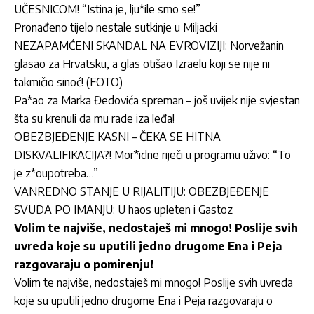
UČESNICOM! “Istina je, lju*ile smo se!”
Pronađeno tijelo nestale sutkinje u Miljacki
NEZAPAMĆENI SKANDAL NA EVROVIZIJI: Norvežanin
glasao za Hrvatsku, a glas otišao Izraelu koji se nije ni
takmičio sinoć! (FOTO)
Pa*ao za Marka Đedovića spreman – još uvijek nije svjestan
šta su krenuli da mu rade iza leđa!
OBEZBJEĐENJE KASNI – ČEKA SE HITNA
DISKVALIFIKACIJA?! Mor*idne riječi u programu uživo: “To
je z*oupotreba…”
VANREDNO STANJE U RIJALITIJU: OBEZBJEĐENJE
SVUDA PO IMANJU: U haos upleten i Gastoz
Volim te najviše, nedostaješ mi mnogo! Poslije svih
uvreda koje su uputili jedno drugome Ena i Peja
razgovaraju o pomirenju!
Volim te najviše, nedostaješ mi mnogo! Poslije svih uvreda
koje su uputili jedno drugome Ena i Peja razgovaraju o