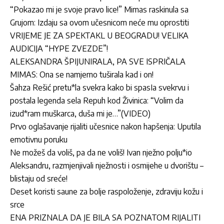
“Pokazao mi je svoje pravo lice!” Mimas raskinula sa
Grujom: Izdaju sa ovom učesnicom neće mu oprostiti
VRIJEME JE ZA SPEKTAKL U BEOGRADU! VELIKA
AUDICIJA “HYPE ZVEZDE”!
ALEKSANDRA ŠPIJUNIRALA, PA SVE ISPRIČALA
MIMAS: Ona se namjerno tuširala kad i on!
Šahza Rešić pretu*la svekra kako bi spasIa svekrvu i
postala legenda sela Repuh kod Živinica: “Volim da
izud*ram muškarca, duša mi je…”(VIDEO)
Prvo oglašavanje rijaliti učesnice nakon hapšenja: Uputila
emotivnu poruku
Ne možeš da voliš, pa da ne voliš! Ivan nježno polju*io
Aleksandru, razmjenjivali nježnosti i osmijehe u dvorištu –
blistaju od sreće!
Deset koristi saune za bolje raspoloženje, zdraviju kožu i
srce
ENA PRIZNALA DA JE BILA SA POZNATOM RIJALITI