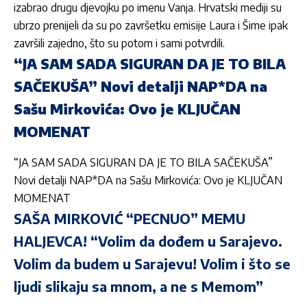
izabrao drugu djevojku po imenu Vanja. Hrvatski mediji su
ubrzo prenijeli da su po završetku emisije Laura i Šime ipak
završili zajedno, što su potom i sami potvrdili.
“JA SAM SADA SIGURAN DA JE TO BILA
SAČEKUŠA” Novi detalji NAP*DA na
Sašu Mirkovića: Ovo je KLJUČAN
MOMENAT
“JA SAM SADA SIGURAN DA JE TO BILA SAČEKUŠA”
Novi detalji NAP*DA na Sašu Mirkovića: Ovo je KLJUČAN
MOMENAT
SAŠA MIRKOVIĆ “PECNUO” MEMU
HALJEVCA! “Volim da dođem u Sarajevo.
Volim da budem u Sarajevu! Volim i što se
ljudi slikaju sa mnom, a ne s Memom”