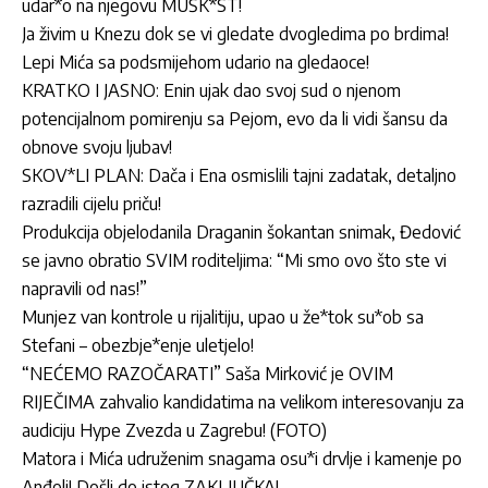
udar*o na njegovu MUŠK*ST!
Ja živim u Knezu dok se vi gledate dvogledima po brdima!
Lepi Mića sa podsmijehom udario na gledaoce!
KRATKO I JASNO: Enin ujak dao svoj sud o njenom
potencijalnom pomirenju sa Pejom, evo da li vidi šansu da
obnove svoju ljubav!
SKOV*LI PLAN: Dača i Ena osmislili tajni zadatak, detaljno
razradili cijelu priču!
Produkcija objelodanila Draganin šokantan snimak, Đedović
se javno obratio SVIM roditeljima: “Mi smo ovo što ste vi
napravili od nas!”
Munjez van kontrole u rijalitiju, upao u že*tok su*ob sa
Stefani – obezbje*enje uletjelo!
“NEĆEMO RAZOČARATI” Saša Mirković je OVIM
RIJEČIMA zahvalio kandidatima na velikom interesovanju za
audiciju Hype Zvezda u Zagrebu! (FOTO)
Matora i Mića udruženim snagama osu*i drvlje i kamenje po
Anđeli! Došli do istog ZAKLJUČKA!