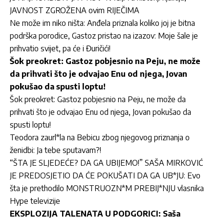
JAVNOST ZGROŽENA ovim RIJEČIMA
Ne može im niko ništa: Anđela priznala koliko joj je bitna
podrška porodice, Gastoz pristao na izazov: Moje šale je
prihvatio svijet, pa će i Đuričići!
Šok preokret: Gastoz pobjesnio na Peju, ne može
da prihvati što je odvajao Enu od njega, Jovan
pokušao da spusti loptu!
Šok preokret: Gastoz pobjesnio na Peju, ne može da
prihvati što je odvajao Enu od njega, Jovan pokušao da
spusti loptu!
Teodora zaurl*la na Bebicu zbog njegovog priznanja o
ženidbi: Ja tebe sputavam?!
“ŠTA JE SLJEDEĆE? DA GA UBIJEMO!” SAŠA MIRKOVIĆ
JE PREDOSJETIO DA ĆE POKUŠATI DA GA UB*JU: Evo
šta je prethodilo MONSTRUOZN*M PREBIJ*NJU vlasnika
Hype televizije
EKSPLOZIJA TALENATA U PODGORICI: Saša