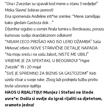
“Ona i Zvezdan su spavali kod mene u stanu 3 nedjelje!”
Moka Slavnić šokirao javnost!
Ena spomenula Anđeline inti*ne snimke: “Mene zamišljaju
kako gledam Gastoza dok …”
Džumhur izgubio u osmini finala turnira u Bordeauxu, porazu
kumovao sudija skandaloznom odlukom!
“NISAM CECO PROŠAO KAO ISO LERO DŽAMBA” Saša
Mirković otkrio NOVE STRAVIČNE DETALJE NAPADA:
“Na moju sreću i na vašu žalost, NISTE ME UBILI”
VRIJEME JE ZA SPEKTAKL U BEOGRADU! “Hype
Zvezde” 19. i 20 maja!
”SVE JE SPREMNO ZA BIZNIS SA GASTOZOM!” Keti
uzela stvar u svoje ruke: Zbog laži podnijela tužbu protiv
bivše učesnice rijalitija
HAOS U RIJALITIJU! Munjez i Stefani ne štede
uvre*e: Došla si ovdje da igraš rijaliti sa djetetom,
sramoto jedna!