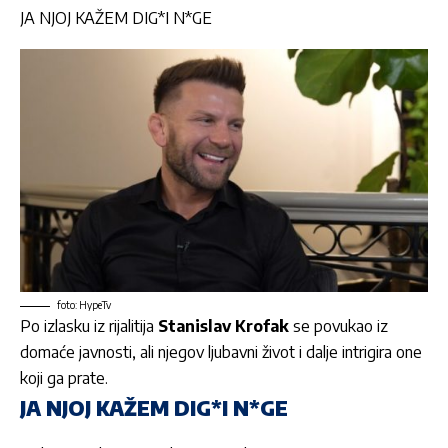
JA NJOJ KAŽEM DIG*I N*GE
foto: HypeTv
Po izlasku iz rijalitija
Stanislav Krofak
se povukao iz
domaće javnosti, ali njegov ljubavni život i dalje intrigira one
koji ga prate.
JA NJOJ KAŽEM DIG*I N*GE