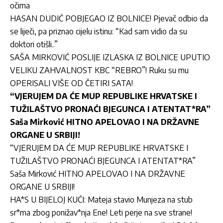
očima
HASAN DUDIĆ POBJEGAO IZ BOLNICE! Pjevač odbio da
se liječi, pa priznao cijelu istinu: “Kad sam vidio da su
doktori otišli..”
SAŠA MIRKOVIĆ POSLIJE IZLASKA IZ BOLNICE UPUTIO
VELIKU ZAHVALNOST KBC “REBRO”! Ruku su mu
OPERISALI VIŠE OD ČETIRI SATA!
“VJERUJEM DA ĆE MUP REPUBLIKE HRVATSKE I
TUŽILAŠTVO PRONAĆI BJEGUNCA I ATENTAT*RA”
Saša Mirković HITNO APELOVAO I NA DRŽAVNE
ORGANE U SRBIJI!
“VJERUJEM DA ĆE MUP REPUBLIKE HRVATSKE I
TUŽILAŠTVO PRONAĆI BJEGUNCA I ATENTAT*RA”
Saša Mirković HITNO APELOVAO I NA DRŽAVNE
ORGANE U SRBIJI!
HA*S U BIJELOJ KUĆI: Mateja stavio Munjeza na stub
sr*ma zbog ponižav*nja Ene! Leti perje na sve strane!