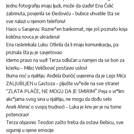
Jednu fotografiju imaju ljudi, može da izađe! Ena Čolić
zabrinuta, povjerila se Đedoviću – bubice uhvatile šta se
sve nalazi u njenom telefonu!
Haos u Sarajevu: Razne*en bankomat, nije još poznato koja
količina novca je ukradena!
Ena raskrinkala Luku: Otkrila da li imaju komunikaciju, pa
priznala šta ju je savjetovao
Idemo pravo na sud! Terza odlučan u namjeri da se bori za
kćerku – Milici Veličković postavio uslov!
Burna noć u rijalitiju: Anđela Đuričić uvjerena da je Lepi Mića
ZALJUBLJEN u Gastoza – pljušte uv*ede na sve strane!
“ZLATA PLAČE, NE MOGU DA JE SMIRIM” Peja o vr*lim
akc*jama svog sina u rijalitiju, ne mogu da dođu sebi
Aneli Ahmić o svojoj trudnoći – Luka je kriv jer je na tome
potencirao!
Terza objasnio Teodori zašto treba da ostavi Bebicu, sve
sigurniji u njene emocije