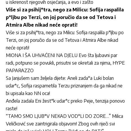
u iskrenost njegovih osjećanja, a evo i zašto
Više si za psihij*tra, nego za Milicu: Sofija raspalila
p*ljbu po Terzi, on joj poručio da se od Tetova i
Atmira Albe nikad neće oprati!
Više si za psihij*tra, nego za Milicu: Sofija raspalila p*ljbu po
Terzi, on joj poručio da se od Tetova i Atmira Albe nikad
neće oprati!
MIONA I ŠA UHVAĆENI NA DJELU Evo šta ljubavni par
radi, potpuno se povukli, prisutni se okretali za njima, HYPE
PAPARAZZO
Sa Janjušem sam željela dijete: Aneli zada*a Luki bolan
udar*c, Sofija raspametila Terzu priznanjem da ga nikad ne
bi upisala kao NN oca!
Anđela zadala Eni žest*k udar*c preko Peje, tenzija ponovo
raste!
“TAMO SMO LJUB*V NEKAD VOD*LI DO ZORE…” Milica
Veličković sve zaintrigirala objavom! Zbog ovih riječi svi