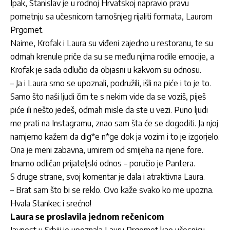
Ipak, Stanislav je u rodnoj Hrvatskoj napravio pravu
pometnju sa učesnicom tamošnjeg rijaliti formata, Laurom
Prgomet.
Naime, Krofak i Laura su viđeni zajedno u restoranu, te su
odmah krenule priče da su se među njima rodile emocije, a
Krofak je sada odlučio da objasni u kakvom su odnosu.
– Ja i Laura smo se upoznali, podružili, išli na piće i to je to.
Samo što naši ljudi čim te s nekim vide da se voziš, piješ
piće ili nešto jedeš, odmah misle da ste u vezi. Puno ljudi
me prati na Instagramu, znao sam šta će se dogoditi. Ja njoj
namjerno kažem da dig*e n*ge dok ja vozim i to je izgorjelo.
Ona je meni zabavna, umirem od smijeha na njene fore.
Imamo odličan prijateljski odnos – poručio je Pantera.
S druge strane, svoj komentar je dala i atraktivna Laura.
– Brat sam što bi se reklo. Ovo kaže svako ko me upozna.
Hvala Stankec i srećno!
Laura se proslavila jednom rečenicom
Javnost u Srbiji je upoznala Lauru Prgomet kao učesnicu