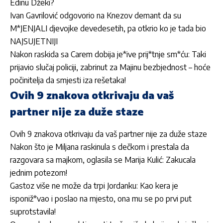
Edinu Džeki?
Ivan Gavrilović odgovorio na Knezov demant da su
M*JENJALI djevojke devedesetih, pa otkrio ko je tada bio
NAJSUJETNIJI
Nakon raskida sa Carem dobija je*ive prij*tnje sm*ću: Taki
prijavio slučaj policiji, zabrinut za Majinu bezbjednost – hoće
počinitelja da smjesti iza rešetaka!
Ovih 9 znakova otkrivaju da vaš
partner nije za duže staze
Ovih 9 znakova otkrivaju da vaš partner nije za duže staze
Nakon što je Miljana raskinula s dečkom i prestala da
razgovara sa majkom, oglasila se Marija Kulić: Zakucala
jednim potezom!
Gastoz više ne može da trpi Jordanku: Kao kera je
isponiž*vao i poslao na mjesto, ona mu se po prvi put
suprotstavila!