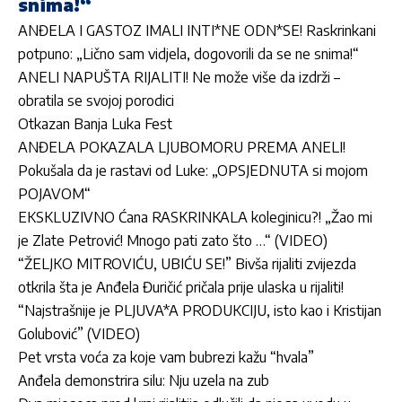
snima!“
ANĐELA I GASTOZ IMALI INTI*NE ODN*SE! Raskrinkani
potpuno: „Lično sam vidjela, dogovorili da se ne snima!“
ANELI NAPUŠTA RIJALITI! Ne može više da izdrži –
obratila se svojoj porodici
Otkazan Banja Luka Fest
ANĐELA POKAZALA LJUBOMORU PREMA ANELI!
Pokušala da je rastavi od Luke: „OPSJEDNUTA si mojom
POJAVOM“
EKSKLUZIVNO Ćana RASKRINKALA koleginicu?! „Žao mi
je Zlate Petrović! Mnogo pati zato što …“ (VIDEO)
“ŽELJKO MITROVIĆU, UBIĆU SE!” Bivša rijaliti zvijezda
otkrila šta je Anđela Đuričić pričala prije ulaska u rijaliti!
“Najstrašnije je PLJUVA*A PRODUKCIJU, isto kao i Kristijan
Golubović” (VIDEO)
Pet vrsta voća za koje vam bubrezi kažu “hvala”
Anđela demonstrira silu: Nju uzela na zub