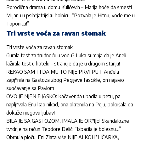
Porodična drama u domu Kulićevih – Marija hoće da smesti
Miljanu u psih*jatrijsku bolnicu: “Pozvala je Hitnu, vode me u
Toponicu!”
Tri vrste voća za ravan stomak
Tri vrste voća za ravan stomak
Gurala test za trudnoću u vodu? Luka sumnja da je Aneli
lažirala test u hotelu – strahuje da je u drugom stanju!
REKAO SAM TI DA MU TO NIJE PRVI PUT: Anđela
zapj*nila na Gastoza zbog Pegijeve fascikle, on najavio
suočavanje sa Pavlom
OVO JE NJEN FIJASKO: Kačavenda ubacila u petu, pa
naplj*vala Enu kao nikad, ona okrenula na Peju, pokušala da
dokaže njegovu ljubav!
BILA JE SA GASTOZOM, IMALA JE OR*IJE! Skandalozne
tvrdnje na račun Teodore Delić: “Izbacila je bolesnu…”
Obrnula ploču: Eni Zlata više NIJE ALKOH*LIČARKA,