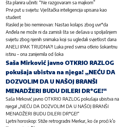
šta planira učiniti: “Ne razgovaram sa majkom”
Prvi put u svijetu: Vještačka inteligencija upisana kao
student
Raskid je bio neminovan: Nastao kolaps zbog uvr*da
Anđela ne može ni da zamisli šta se dešava u spoljašnjem
svijetu zbog njenih snimaka koji su ugledali svjetlost dana
ANELI IPAK TRUDNA?! Luka pred svima otkrio šokantnu
istinu – ona zanijemila od šoka
Saša Mirković javno OTKRIO RAZLOG
pokušaja ubistva na njega! „NEĆU DA
DOZVOLIM DA U NAŠOJ BRANŠI
MENADŽERI BUDU DILERI DR*GE!“
Saša Mirković javno OTKRIO RAZLOG pokušaja ubistva na
njega! „NEĆU DA DOZVOLIM DA U NAŠOJ BRANŠI
MENADŽERI BUDU DILERI DR*GE!“
Ljetni horoskop: Stiže retrogradni Merkur, ko će proći k’o