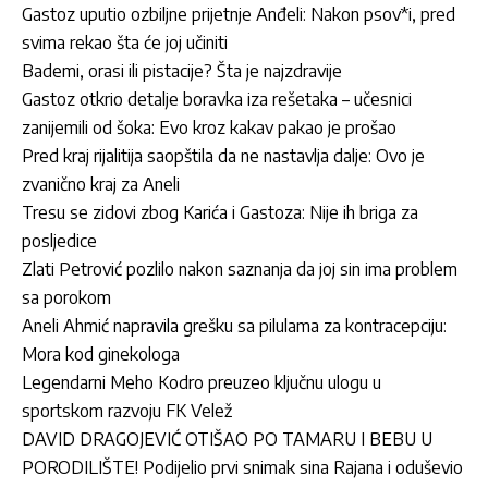
Gastoz uputio ozbiljne prijetnje Anđeli: Nakon psov*i, pred
svima rekao šta će joj učiniti
Bademi, orasi ili pistacije? Šta je najzdravije
Gastoz otkrio detalje boravka iza rešetaka – učesnici
zanijemili od šoka: Evo kroz kakav pakao je prošao
Pred kraj rijalitija saopštila da ne nastavlja dalje: Ovo je
zvanično kraj za Aneli
Tresu se zidovi zbog Karića i Gastoza: Nije ih briga za
posljedice
Zlati Petrović pozlilo nakon saznanja da joj sin ima problem
sa porokom
Aneli Ahmić napravila grešku sa pilulama za kontracepciju:
Mora kod ginekologa
Legendarni Meho Kodro preuzeo ključnu ulogu u
sportskom razvoju FK Velež
DAVID DRAGOJEVIĆ OTIŠAO PO TAMARU I BEBU U
PORODILIŠTE! Podijelio prvi snimak sina Rajana i oduševio