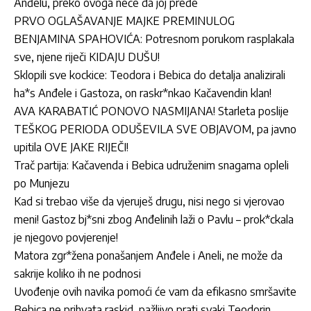
Anđelu, preko ovoga neće da joj pređe
PRVO OGLAŠAVANJE MAJKE PREMINULOG
BENJAMINA SPAHOVIĆA: Potresnom porukom rasplakala
sve, njene riječi KIDAJU DUŠU!
Sklopili sve kockice: Teodora i Bebica do detalja analizirali
ha*s Anđele i Gastoza, on raskr*nkao Kačavendin klan!
AVA KARABATIĆ PONOVO NASMIJANA! Starleta poslije
TEŠKOG PERIODA ODUŠEVILA SVE OBJAVOM, pa javno
upitila OVE JAKE RIJEČI!
Trač partija: Kačavenda i Bebica udruženim snagama opleli
po Munjezu
Kad si trebao više da vjeruješ drugu, nisi nego si vjerovao
meni! Gastoz bj*sni zbog Anđelinih laži o Pavlu – prok*ckala
je njegovo povjerenje!
Matora zgr*žena ponašanjem Anđele i Aneli, ne može da
sakrije koliko ih ne podnosi
Uvođenje ovih navika pomoći će vam da efikasno smršavite
Bebica ne prihvata raskid, pažljivo prati svaki Teodorin