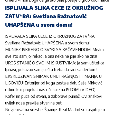
ISPLIVALA SLIKA CECE IZ OKRUŽNOG
ZATV*RA: Svetlana Ražnatović
UHAPŠENA u svom domu!
ISPLIVALA SLIKA CECE IZ OKRUŽNOG ZATV*RA:
Svetlana Ražnatović UHAPŠENA u svom domu!
MUNJEZ ISKRENO O SV*ĐI SA KAČAVENDOM: Mislim
sve što sam joj rekao, a ona neka ne pije ako ne zna!
UROŠ STANIĆ O SVOJIM ISKUSTVIMA: Ja sam učiteljica
ljubavi, pokazao sam joj šta treba da radi sa dečkom!
EKSKLUZIVAN SNIMAK UNUTRAŠNJOSTI IMANJA U
LISOVIĆU! Enterijer od koga zastaje dah, Saša Mirković
otkrio koji projekat nas očekuje na ISTOM! (VIDEO)
Kofer im puca od stvari, a zaborave punjač: Ovi znakovi
uvijek nose previše stvari na put
Nevjerovatna vijest iz Španije: Real Madrid se raspituje o