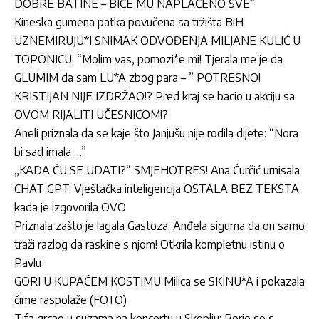
DOBRE BATINE – BIĆE MU NAPLAĆENO SVE“
Kineska gumena patka povučena sa tržišta BiH
UZNEMIRUJU*I SNIMAK ODVOĐENJA MILJANE KULIĆ U
TOPONICU: “Molim vas, pomozi*e mi! Tjerala me je da
GLUMIM da sam LU*A zbog para – ” POTRESNO!
KRISTIJAN NIJE IZDRŽAO!? Pred kraj se bacio u akciju sa
OVOM RIJALITI UČESNICOM!?
Aneli priznala da se kaje što Janjušu nije rodila dijete: “Nora
bi sad imala …”
„KADA ĆU SE UDATI?“ SMJEHOTRES! Ana Ćurčić urnisala
CHAT GPT: Vještačka inteligencija OSTALA BEZ TEKSTA
kada je izgovorila OVO
Priznala zašto je lagala Gastoza: Anđela sigurna da on samo
traži razlog da raskine s njom! Otkrila kompletnu istinu o
Pavlu
GORI U KUPAĆEM KOSTIMU Milica se SKINU*A i pokazala
čime raspolaže (FOTO)
Tifa grcao u suzama na koncertu u Skoplju: Borio se s