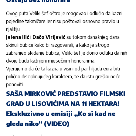
Ovog puta Veliki šef oštro je reagovao i odlučio da kazni
pojedine takmičare jer nisu poštovali osnovno pravilo u
rijalitiju.
Jelena Ilić
i
Dačo Virijević
su tokom današnjeg dana
skinuli bubice kako bi razgovarali, a kako je strogo
zabranjeo skidanje bubica, Veliki šef je donio odluku da njih
dvoje budu kažnjeni mjesečnim honorarima.
Vjerujemo da će ta kazna u visini od par hiljada eura biti
prilično disciplinujućeg karaktera, te da istu grešku neće
ponoviti.
SAŠA MIRKOVIĆ PREDSTAVIO FILMSKI
GRAD U LISOVIĆIMA NA 11 HEKTARA!
Ekskluzivno u emisiji „Ko si kad ne
gleda niko“ (VIDEO)