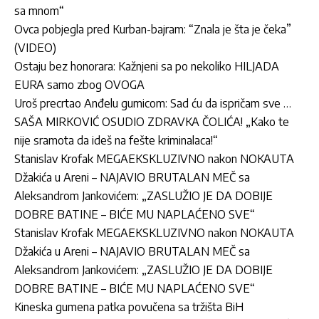
sa mnom“
Ovca pobjegla pred Kurban-bajram: “Znala je šta je čeka”
(VIDEO)
Ostaju bez honorara: Kažnjeni sa po nekoliko HILJADA
EURA samo zbog OVOGA
Uroš precrtao Anđelu gumicom: Sad ću da ispričam sve …
SAŠA MIRKOVIĆ OSUDIO ZDRAVKA ČOLIĆA! „Kako te
nije sramota da ideš na fešte kriminalaca!“
Stanislav Krofak MEGAEKSKLUZIVNO nakon NOKAUTA
Džakića u Areni – NAJAVIO BRUTALAN MEČ sa
Aleksandrom Jankovićem: „ZASLUŽIO JE DA DOBIJE
DOBRE BATINE – BIĆE MU NAPLAĆENO SVE“
Stanislav Krofak MEGAEKSKLUZIVNO nakon NOKAUTA
Džakića u Areni – NAJAVIO BRUTALAN MEČ sa
Aleksandrom Jankovićem: „ZASLUŽIO JE DA DOBIJE
DOBRE BATINE – BIĆE MU NAPLAĆENO SVE“
Kineska gumena patka povučena sa tržišta BiH