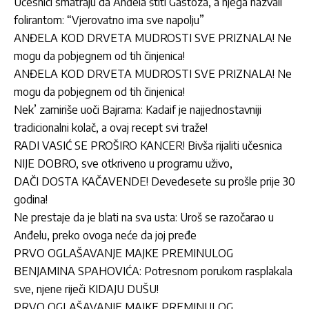
Učesnici smatraju da Anđela štiti Gastoza, a njega nazvali
folirantom: “Vjerovatno ima sve napolju”
ANĐELA KOD DRVETA MUDROSTI SVE PRIZNALA! Ne
mogu da pobjegnem od tih činjenica!
ANĐELA KOD DRVETA MUDROSTI SVE PRIZNALA! Ne
mogu da pobjegnem od tih činjenica!
Nek’ zamiriše uoči Bajrama: Kadaif je najjednostavniji
tradicionalni kolač, a ovaj recept svi traže!
RADI VASIĆ SE PROŠIRO KANCER! Bivša rijaliti učesnica
NIJE DOBRO, sve otkriveno u programu uživo,
DAČI DOSTA KAČAVENDE! Devedesete su prošle prije 30
godina!
Ne prestaje da je blati na sva usta: Uroš se razočarao u
Anđelu, preko ovoga neće da joj pređe
PRVO OGLAŠAVANJE MAJKE PREMINULOG
BENJAMINA SPAHOVIĆA: Potresnom porukom rasplakala
sve, njene riječi KIDAJU DUŠU!
PRVO OGLAŠAVANJE MAJKE PREMINULOG