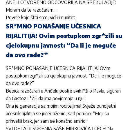
ANELI OTVORENO ODGOVORILA NA ŠPEKULACIJE:
Moram da te razočaram…
Povrće koje štiti srce, vid i imunitet
SR*MNO PONAŠANJE UČESNICA
RIJALITIJA! Ovim postupkom zgr*zili su
cjelokupnu javnost: “Da li je moguće
da ovo rade?”
SR*MNO PONAŠANJE UČESNICA RIJALITIJA! Ovim
postupkom zgr*zili su cjelokupnu javnost: “Da li je moguće
da ovo rade?”
Bebica razočaran u Anđelu poslije svih l*ži o Pavlu, siguran
da Gastoz L*ŽE da ima povjerenje u nju!
Ona je generacija sa mojim roditeljima! Svježe punoljetni
učesnik rijalitija se jučer oženio, sad poručio: “Moji su
prihvatili brak, jer sam se konačno smirio!”
SVI DETALJI SUĐENJA SAŠE MIRKOVIĆA I CECE! Na