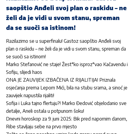
saopštio Anđeli svoj plan o raskidu – ne
želi da je vidi u svom stanu, spreman
da se suoči sa istinom!
Razilazimo se u superfinalu! Gastoz saopštio Anđeli svoj
plan o raskidu – ne želi da je vidi u svom stanu, spreman da
se suoči sa istinom!
Marko Stefanović ne staje! Žest*ko isproz*vao Kačavendu i
Sofiju, slijedi haos
ONA JE ZAUVIJEK IZBAČENA IZ RIJALITIJA! Priznala
osjećanja prema Lepom Mići, bila na stubu srama, a sinoć je
zauvijek napustila rijaliti!
Sofija i Luka tajno flertuju?! Marko Đedović objelodanio sve
detalje, Aneli ostala u potpunom šoku!
Dnevni horoskop za 9. juni 2025: Bik pred napornim danom,
Ribe stavljaju sebe na prvo mjesto