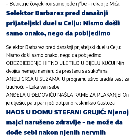
– Bebica je čovjek koji samo jede i j*be – rekao je Mića.
Selektor Barbarez pred današnji
prijateljski duel u Celju: Nismo došli
samo onako, nego da pobijedimo
Selektor Barbarez pred današnji prijateljski duel u Celju:
Nismo došli samo onako, nego da pobijedimo
OBEZBJEĐENJE HITNO ULETILO U BIJELU KUĆU! Njih
dvojica nemaju namjeru da prestanu sa suko*ima!
ANELI GRCA U SUZAMA! U programu uživo uradila test za
trudnoću – Luka van sebe
ANĐELA U ĐEDOVIĆU NAŠLA RAME ZA PLAKANJE! On
je utješio, pa u par riječi potpuno raskrinkao Gastoza!
HAOS U DOMU STEFANI GRUJIĆ: Njenoj
majci narušeno zdravlje – ne može da
dođe sebi nakon njenih nervnih