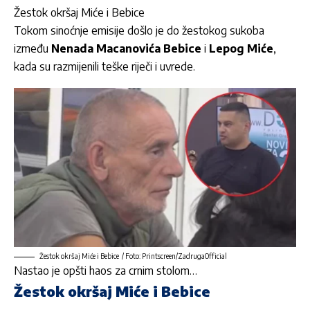
Žestok okršaj Miće i Bebice
Tokom sinoćnje emisije došlo je do žestokog sukoba
između
Nenada Macanovića Bebice
i
Lepog Miće
,
kada su razmijenili teške riječi i uvrede.
Žestok okršaj Miće i Bebice / Foto: Printscreen/ZadrugaOfficial
Nastao je opšti haos za crnim stolom…
Žestok okršaj Miće i Bebice