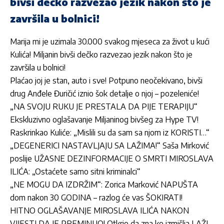
bivši dečko razvezao jezik nakon što je
završila u bolnici!
Marija mi je uzimala 30.000 svakog mjeseca za život u kući
Kulića! Miljanin bivši dečko razvezao jezik nakon što je
završila u bolnici!
Plaćao joj je stan, auto i sve! Potpuno neočekivano, bivši
drug Anđele Đuričić iznio šok detalje o njoj – pozeleniće!
„NA SVOJU RUKU JE PRESTALA DA PIJE TERAPIJU“
Ekskluzivno oglašavanje Miljaninog bivšeg za Hype TV!
Raskrinkao Kuliće: „Mislili su da sam sa njom iz KORISTI…“
„DEGENERICI NASTAVLJAJU SA LAŽIMA!“ Saša Mirković
poslije UŽASNE DEZINFORMACIJE O SMRTI MIROSLAVA
ILIĆA: „Ostaćete samo sitni kriminalci“
„NE MOGU DA IZDRŽIM“: Zorica Marković NAPUŠTA
dom nakon 30 GODINA – razlog će vas ŠOKIRATI!
HITNO OGLAŠAVANJE MIROSLAVA ILIĆA NAKON
VIJESTI DA JE PREMINUO! Otkrio da zna ko izmišlja LAŽI,