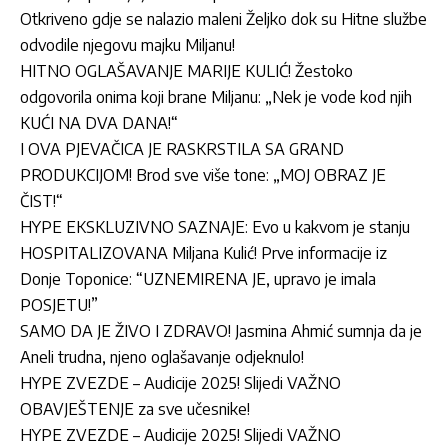
Otkriveno gdje se nalazio maleni Željko dok su Hitne službe
odvodile njegovu majku Miljanu!
HITNO OGLAŠAVANJE MARIJE KULIĆ! Žestoko
odgovorila onima koji brane Miljanu: „Nek je vode kod njih
KUĆI NA DVA DANA!“
I OVA PJEVAČICA JE RASKRSTILA SA GRAND
PRODUKCIJOM! Brod sve više tone: „MOJ OBRAZ JE
ČIST!“
HYPE EKSKLUZIVNO SAZNAJE: Evo u kakvom je stanju
HOSPITALIZOVANA Miljana Kulić! Prve informacije iz
Donje Toponice: “UZNEMIRENA JE, upravo je imala
POSJETU!”
SAMO DA JE ŽIVO I ZDRAVO! Jasmina Ahmić sumnja da je
Aneli trudna, njeno oglašavanje odjeknulo!
HYPE ZVEZDE – Audicije 2025! Slijedi VAŽNO
OBAVJEŠTENJE za sve učesnike!
HYPE ZVEZDE – Audicije 2025! Slijedi VAŽNO