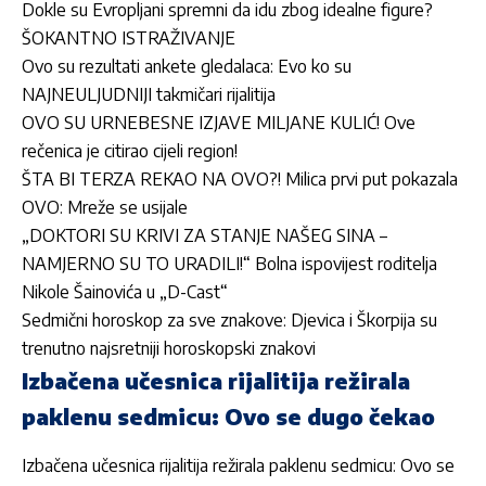
Dokle su Evropljani spremni da idu zbog idealne figure?
ŠOKANTNO ISTRAŽIVANJE
Ovo su rezultati ankete gledalaca: Evo ko su
NAJNEULJUDNIJI takmičari rijalitija
OVO SU URNEBESNE IZJAVE MILJANE KULIĆ! Ove
rečenica je citirao cijeli region!
ŠTA BI TERZA REKAO NA OVO?! Milica prvi put pokazala
OVO: Mreže se usijale
„DOKTORI SU KRIVI ZA STANJE NAŠEG SINA –
NAMJERNO SU TO URADILI!“ Bolna ispovijest roditelja
Nikole Šainovića u „D-Cast“
Sedmični horoskop za sve znakove: Djevica i Škorpija su
trenutno najsretniji horoskopski znakovi
Izbačena učesnica rijalitija režirala
paklenu sedmicu: Ovo se dugo čekao
Izbačena učesnica rijalitija režirala paklenu sedmicu: Ovo se