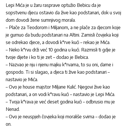
Lepi Mića je u žaru rasprave optužio Bebicu da je
sopstvenu djecu ostavio da žive kao podstanari, dok u svoj
dom dovodi žene sumnjivog morala.
– Plače za Teodorom i Miljanom, a ne plače za djecom koje
je gurnuo da budu podstanari na Altini. Zamisli čovjeka koji
se odrekao djece, a dovodi k*rve kući – rekao je Mića.
– Neko k*rvu drži već 10 godina u kući. Razmisli ti gdje je
tvoje dijete i ko ti je zet – dodao je Bebica.
– Nazvao je nju i njenu majku k*rvama, to su oni, dame i
gospodo. Ti si slagao, a djeca ti žive kao podstanari –
nastavio je Mića.
– Ovo je house majstor Miljane Kulić. Njegovi žive kao
podstanari, a on vodi k*ravu kući – nastavio je Lepi Mića.
– Tvoja k*rava je već deset godina kući – odbrusio mu je
Nenad.
– Ovo je neuspjeh čovjeka koji morališe svima – dodao je
on.