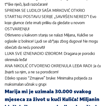
t*ške riječi, ljudi razočarani!
SPREMA SE LUDILO! SAŠA MIRKOVIĆ OTKRIO
STARTNU POSTAVU SERIJE „SAVRŠEN NERED“! Evo
koje glumce ćete imati priliku da gledate u novom
OSTVARENJU!
Otkriveno u kakvom stanju se nalazi Miljana, Kulićke se
oglasile iz bolnice! Ljudi se ub*jaju zbog dugova! Ne mogu
obećati da neću ponoviti!
LUKA SVE IZNENADIO IZBOROM: Dragana je porodici
okrenula leđa!
ANA NIKOLIĆ OTVORENO OKRENULA LEĐA RADI: Ja ću
živjeti sa njim, a ne sa porodicom!
Džeko spasio “Zmajeve” bruke: Minimalna pobjeda za
maksimalan učinak u grupi
Marija mi je uzimala 30.000 svakog
mjeseca za život u kući Kulića! Miljanin