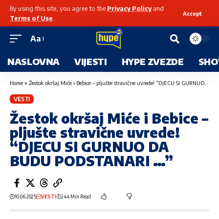
By using this site, you agree to the
Privacy Policy
and
Accept
Terms of Use
.
Aa
NASLOVNA
VIJESTI
HYPE ZVEZDE
SHO
Home
»
Žestok okršaj Miće i Bebice – pljušte stravične uvrede! “DJECU SI GURNUO DA BUDU PODSTANARI …”
VESTI
Žestok okršaj Miće i Bebice –
pljušte stravične uvrede!
“DJECU SI GURNUO DA
BUDU PODSTANARI …”
10.06.2025
VESTI
244 Min Read