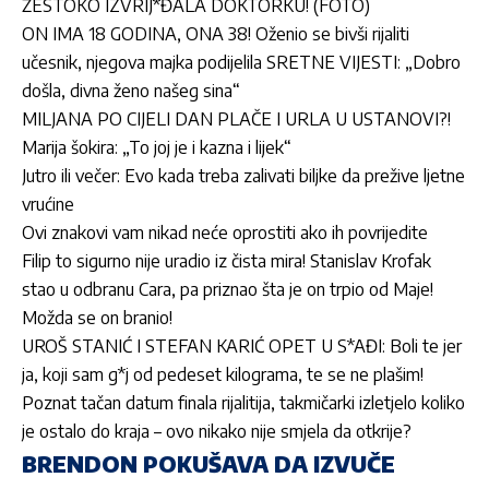
ŽESTOKO IZVRIJ*ĐALA DOKTORKU! (FOTO)
ON IMA 18 GODINA, ONA 38! Oženio se bivši rijaliti
učesnik, njegova majka podijelila SRETNE VIJESTI: „Dobro
došla, divna ženo našeg sina“
MILJANA PO CIJELI DAN PLAČE I URLA U USTANOVI?!
Marija šokira: „To joj je i kazna i lijek“
Jutro ili večer: Evo kada treba zalivati biljke da prežive ljetne
vrućine
Ovi znakovi vam nikad neće oprostiti ako ih povrijedite
Filip to sigurno nije uradio iz čista mira! Stanislav Krofak
stao u odbranu Cara, pa priznao šta je on trpio od Maje!
Možda se on branio!
UROŠ STANIĆ I STEFAN KARIĆ OPET U S*AĐI: Boli te jer
ja, koji sam g*j od pedeset kilograma, te se ne plašim!
Poznat tačan datum finala rijalitija, takmičarki izletjelo koliko
je ostalo do kraja – ovo nikako nije smjela da otkrije?
BRENDON POKUŠAVA DA IZVUČE