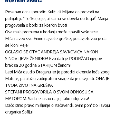
kćerkin život!
Poseban dan u porodici Kulić, ali Miljana ga provodi na
psihijatriji: “Teško joj je, ali sama se dovela do toga!” Marija
progovorila o borbi za kćerkin život!
Ova mala promjena u hodanju može spasiti vaše srce
Mića naveo sve Enine najveće greške, posavjetovao je da
se kloni Peje!
OGLASIO SE OTAC ANDREJA SAVKOVIĆA NAKON
SINOVLJEVE ŽENIDBE! Evo da li je PODRŽAO njegov
brak sa 20 godina STARIJOM ženom!
Lepi Mića osudio Draganu jer je porodici okrenula leđa zbog
Matore, pa uložio zadnji atom snage da je osvijesti: ONA JE
TVOJA ŽIVOTNA GREŠKA
STEFANI PROGOVORILA O SVOM ODNOSU SA
MATOROM: Sada je jasno da joj tako odgovara!
Dačo iznio pravo mišljenje o Kačavendi, ovim pon*zio i svoju
drugaricu Sofiju!