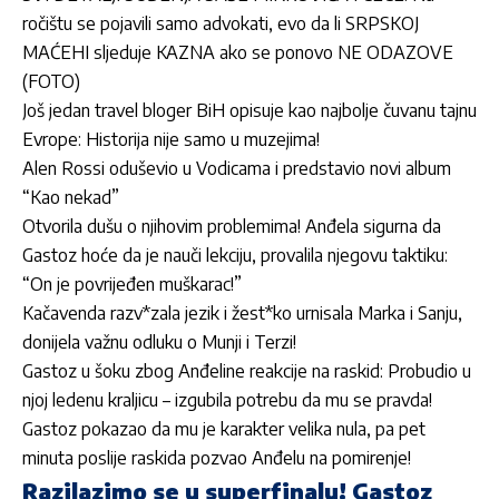
ročištu se pojavili samo advokati, evo da li SRPSKOJ
MAĆEHI sljeduje KAZNA ako se ponovo NE ODAZOVE
(FOTO)
Još jedan travel bloger BiH opisuje kao najbolje čuvanu tajnu
Evrope: Historija nije samo u muzejima!
Alen Rossi oduševio u Vodicama i predstavio novi album
“Kao nekad”
Otvorila dušu o njihovim problemima! Anđela sigurna da
Gastoz hoće da je nauči lekciju, provalila njegovu taktiku:
“On je povrijeđen muškarac!”
Kačavenda razv*zala jezik i žest*ko urnisala Marka i Sanju,
donijela važnu odluku o Munji i Terzi!
Gastoz u šoku zbog Anđeline reakcije na raskid: Probudio u
njoj ledenu kraljicu – izgubila potrebu da mu se pravda!
Gastoz pokazao da mu je karakter velika nula, pa pet
minuta poslije raskida pozvao Anđelu na pomirenje!
Razilazimo se u superfinalu! Gastoz