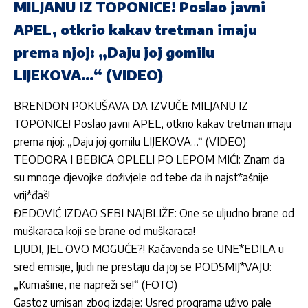
MILJANU IZ TOPONICE! Poslao javni
APEL, otkrio kakav tretman imaju
prema njoj: „Daju joj gomilu
LIJEKOVA…“ (VIDEO)
BRENDON POKUŠAVA DA IZVUČE MILJANU IZ
TOPONICE! Poslao javni APEL, otkrio kakav tretman imaju
prema njoj: „Daju joj gomilu LIJEKOVA…“ (VIDEO)
TEODORA I BEBICA OPLELI PO LEPOM MIĆI: Znam da
su mnoge djevojke doživjele od tebe da ih najst*ašnije
vrij*đaš!
ĐEDOVIĆ IZDAO SEBI NAJBLIŽE: One se uljudno brane od
muškaraca koji se brane od muškaraca!
LJUDI, JEL OVO MOGUĆE?! Kačavenda se UNE*EDILA u
sred emisije, ljudi ne prestaju da joj se PODSMIJ*VAJU:
„Kumašine, ne napreži se!“ (FOTO)
Gastoz urnisan zbog izdaje: Usred programa uživo pale