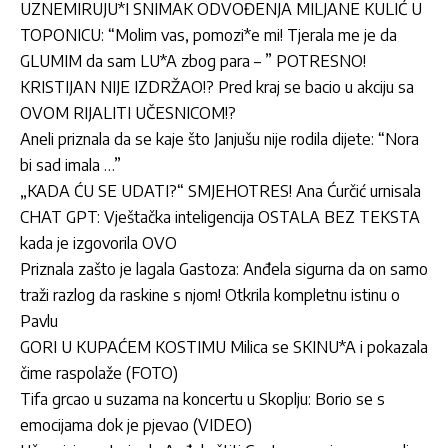
UZNEMIRUJU*I SNIMAK ODVOĐENJA MILJANE KULIĆ U
TOPONICU: “Molim vas, pomozi*e mi! Tjerala me je da
GLUMIM da sam LU*A zbog para – ” POTRESNO!
KRISTIJAN NIJE IZDRŽAO!? Pred kraj se bacio u akciju sa
OVOM RIJALITI UČESNICOM!?
Aneli priznala da se kaje što Janjušu nije rodila dijete: “Nora
bi sad imala …”
„KADA ĆU SE UDATI?“ SMJEHOTRES! Ana Ćurčić urnisala
CHAT GPT: Vještačka inteligencija OSTALA BEZ TEKSTA
kada je izgovorila OVO
Priznala zašto je lagala Gastoza: Anđela sigurna da on samo
traži razlog da raskine s njom! Otkrila kompletnu istinu o
Pavlu
GORI U KUPAĆEM KOSTIMU Milica se SKINU*A i pokazala
čime raspolaže (FOTO)
Tifa grcao u suzama na koncertu u Skoplju: Borio se s
emocijama dok je pjevao (VIDEO)