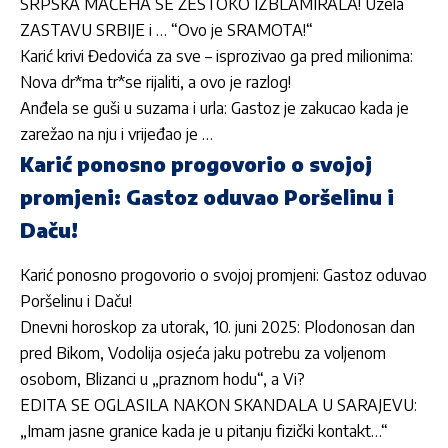
SRPSKA MAĆEHA SE ŽESTOKO IZBLAMIRALA! Uzela
ZASTAVU SRBIJE i … “Ovo je SRAMOTA!“
Karić krivi Đedovića za sve – isprozivao ga pred milionima:
Nova dr*ma tr*se rijaliti, a ovo je razlog!
Anđela se guši u suzama i urla: Gastoz je zakucao kada je
zarežao na nju i vrijeđao je …
Karić ponosno progovorio o svojoj
promjeni: Gastoz oduvao Poršelinu i
Daču!
Karić ponosno progovorio o svojoj promjeni: Gastoz oduvao
Poršelinu i Daču!
Dnevni horoskop za utorak, 10. juni 2025: Plodonosan dan
pred Bikom, Vodolija osjeća jaku potrebu za voljenom
osobom, Blizanci u „praznom hodu“, a Vi?
EDITA SE OGLASILA NAKON SKANDALA U SARAJEVU:
„Imam jasne granice kada je u pitanju fizički kontakt…“