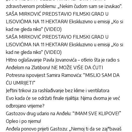
zdravstvenom problemu: „Nekim čudom sam se izvukao“.
SAŠA MIRKOVIĆ PREDSTAVIO FILMSKI GRAD U
LISOVIĆIMA NA 11 HEKTARA! Ekskluzivno u emisiji „Ko si
kad ne gleda niko“ (VIDEO)
SAŠA MIRKOVIĆ PREDSTAVIO FILMSKI GRAD U
LISOVIĆIMA NA 11 HEKTARA! Ekskluzivno u emisiji „Ko si
kad ne gleda niko“ (VIDEO)
Hitno oglašavanje Pavla Jovanovića – otkrio šta je radio s
Anđelom na Zlatiboru! NE MOŽE VIŠE DA ĆUTI
Potresna ispovijest Samira Ramovića: “MISLIO SAM DA
ĆU UMRIJETI“
Jeftini trikovi za rashlađivanje bez klime i ventilatora
Evo kada će se održati finale rijalitija: Njima dvoma je već
odbrojano vrijeme?
Gastozov drug udario na Anđelu: “IMAM SVE KLIPOVE!”
Opleo i po njemu!
Anđela ponovo prijeti Gastozu: „Nemoj ti da se zaj*bavaš