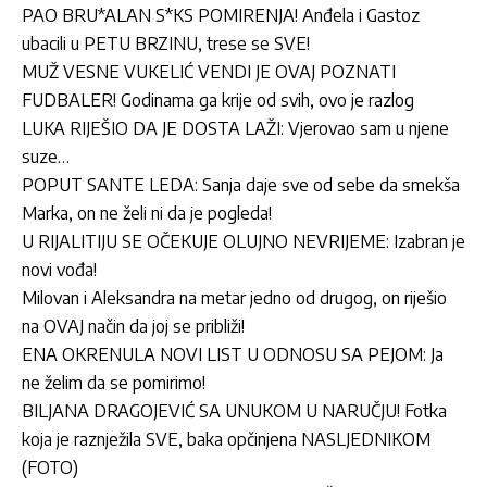
PAO BRU*ALAN S*KS POMIRENJA! Anđela i Gastoz
ubacili u PETU BRZINU, trese se SVE!
MUŽ VESNE VUKELIĆ VENDI JE OVAJ POZNATI
FUDBALER! Godinama ga krije od svih, ovo je razlog
LUKA RIJEŠIO DA JE DOSTA LAŽI: Vjerovao sam u njene
suze…
POPUT SANTE LEDA: Sanja daje sve od sebe da smekša
Marka, on ne želi ni da je pogleda!
U RIJALITIJU SE OČEKUJE OLUJNO NEVRIJEME: Izabran je
novi vođa!
Milovan i Aleksandra na metar jedno od drugog, on riješio
na OVAJ način da joj se približi!
ENA OKRENULA NOVI LIST U ODNOSU SA PEJOM: Ja
ne želim da se pomirimo!
BILJANA DRAGOJEVIĆ SA UNUKOM U NARUČJU! Fotka
koja je raznježila SVE, baka opčinjena NASLJEDNIKOM
(FOTO)