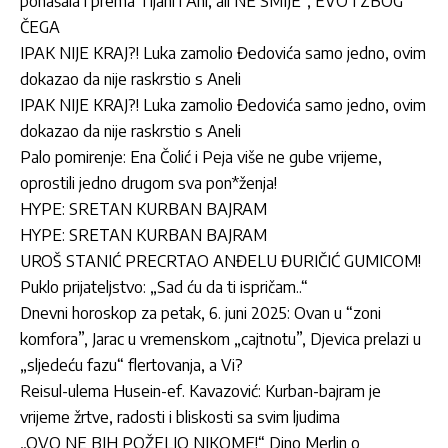
ponašala i prema Tijani i Ani, ali NE SMIJE“, EVO I ZBOG
ČEGA
IPAK NIJE KRAJ?! Luka zamolio Đedovića samo jedno, ovim
dokazao da nije raskrstio s Aneli
IPAK NIJE KRAJ?! Luka zamolio Đedovića samo jedno, ovim
dokazao da nije raskrstio s Aneli
Palo pomirenje: Ena Čolić i Peja više ne gube vrijeme,
oprostili jedno drugom sva pon*ženja!
HYPE: SRETAN KURBAN BAJRAM
HYPE: SRETAN KURBAN BAJRAM
UROŠ STANIĆ PRECRTAO ANĐELU ĐURIČIĆ GUMICOM!
Puklo prijateljstvo: „Sad ću da ti ispričam..“
Dnevni horoskop za petak, 6. juni 2025: Ovan u “zoni
komfora”, Jarac u vremenskom „cajtnotu”, Djevica prelazi u
„sljedeću fazu“ flertovanja, a Vi?
Reisul-ulema Husein-ef. Kavazović: Kurban-bajram je
vrijeme žrtve, radosti i bliskosti sa svim ljudima
„OVO NE BIH POŽELIO NIKOME!“ Dino Merlin o