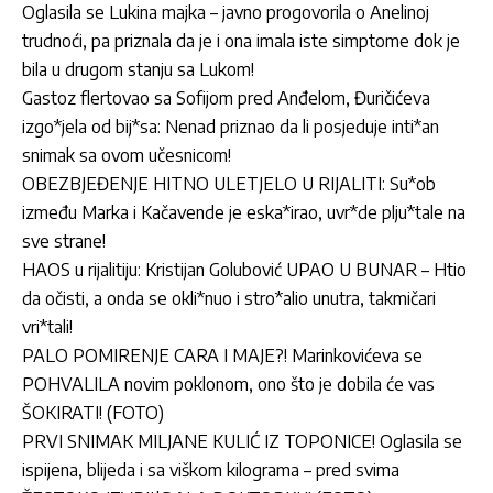
Oglasila se Lukina majka – javno progovorila o Anelinoj
trudnoći, pa priznala da je i ona imala iste simptome dok je
bila u drugom stanju sa Lukom!
Gastoz flertovao sa Sofijom pred Anđelom, Đuričićeva
izgo*jela od bij*sa: Nenad priznao da li posjeduje inti*an
snimak sa ovom učesnicom!
OBEZBJEĐENJE HITNO ULETJELO U RIJALITI: Su*ob
između Marka i Kačavende je eska*irao, uvr*de plju*tale na
sve strane!
HAOS u rijalitiju: Kristijan Golubović UPAO U BUNAR – Htio
da očisti, a onda se okli*nuo i stro*alio unutra, takmičari
vri*tali!
PALO POMIRENJE CARA I MAJE?! Marinkovićeva se
POHVALILA novim poklonom, ono što je dobila će vas
ŠOKIRATI! (FOTO)
PRVI SNIMAK MILJANE KULIĆ IZ TOPONICE! Oglasila se
ispijena, blijeda i sa viškom kilograma – pred svima