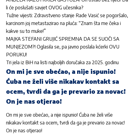
li će poslušati savjet OVOG učesnika?
Tužne vijesti: Zdravstveno stanje Rade Vasić se pogoršalo,
karcinom joj metastazirao na pluća: “Znam šta me čeka i
kakve su to muke!”
MAJKA STEFANI GRUJIĆ SPREMNA DA SE SUOČI SA
MUNJEZOM?! Oglasila se, pa javno poslala kćerki OVU
PORUKU!
Tri jela iz BiH na listi najboljih doručaka za 2025. godinu
On mi je sve obećao, a nije ispunio!
Ćuba ne želi više nikakav kontakt sa
ocem, tvrdi da ga je prevario za novac!
On je nas otjerao!
On mi je sve obećao, a nije ispunio! Ćuba ne želi više
nikakav kontakt sa ocem, tvrdi da ga je prevario za novac!
On je nas otjerao!