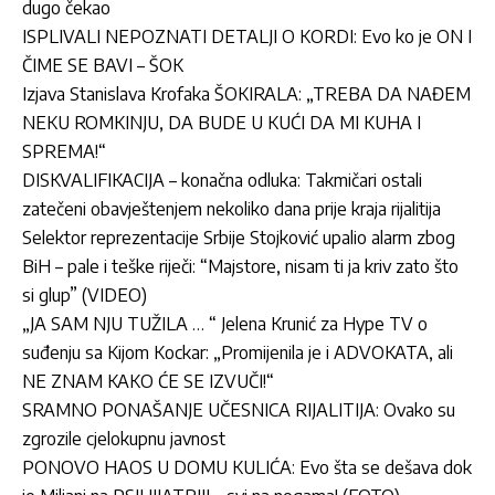
dugo čekao
ISPLIVALI NEPOZNATI DETALJI O KORDI: Evo ko je ON I
ČIME SE BAVI – ŠOK
Izjava Stanislava Krofaka ŠOKIRALA: „TREBA DA NAĐEM
NEKU ROMKINJU, DA BUDE U KUĆI DA MI KUHA I
SPREMA!“
DISKVALIFIKACIJA – konačna odluka: Takmičari ostali
zatečeni obavještenjem nekoliko dana prije kraja rijalitija
Selektor reprezentacije Srbije Stojković upalio alarm zbog
BiH – pale i teške riječi: “Majstore, nisam ti ja kriv zato što
si glup” (VIDEO)
„JA SAM NJU TUŽILA … “ Jelena Krunić za Hype TV o
suđenju sa Kijom Kockar: „Promijenila je i ADVOKATA, ali
NE ZNAM KAKO ĆE SE IZVUČI!“
SRAMNO PONAŠANJE UČESNICA RIJALITIJA: Ovako su
zgrozile cjelokupnu javnost
PONOVO HAOS U DOMU KULIĆA: Evo šta se dešava dok