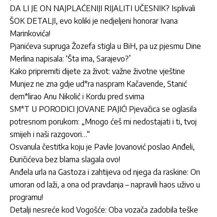
DA LI JE ON NAJPLAĆENIJI RIJALITI UČESNIK? Isplivali
ŠOK DETALJI, evo koliki je nedjeljeni honorar Ivana
Marinkovića!
Pjanićeva supruga Žozefa stigla u BiH, pa uz pjesmu Dine
Merlina napisala: ‘Šta ima, Sarajevo?’
Kako pripremiti dijete za život: važne životne vještine
Munjez ne zna gdje ud*ra naspram Kačavende, Stanić
dem*lirao Anu Nikolić i Kordu pred svima
SM*T U PORODICI JOVANE PAJIĆ! Pjevačica se oglasila
potresnom porukom: „Mnogo ćeš mi nedostajati i ti, tvoj
smijeh i naši razgovori…“
Osvanula čestitka koju je Pavle Jovanović poslao Anđeli,
Đuričićeva bez blama slagala ovo!
Anđela urla na Gastoza i zahtijeva od njega da raskine: On
umoran od laži, a ona od pravdanja – napravili haos uživo u
programu!
Detalji nesreće kod Vogošće: Oba vozača zadobila teške