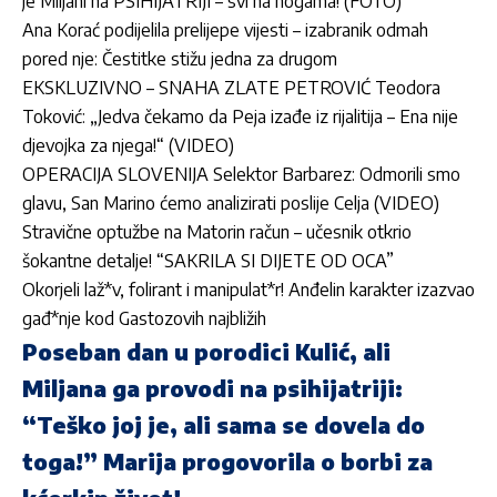
je Miljani na PSIHIJATRIJI – svi na nogama! (FOTO)
Ana Korać podijelila prelijepe vijesti – izabranik odmah
pored nje: Čestitke stižu jedna za drugom
EKSKLUZIVNO – SNAHA ZLATE PETROVIĆ Teodora
Toković: „Jedva čekamo da Peja izađe iz rijalitija – Ena nije
djevojka za njega!“ (VIDEO)
OPERACIJA SLOVENIJA Selektor Barbarez: Odmorili smo
glavu, San Marino ćemo analizirati poslije Celja (VIDEO)
Stravične optužbe na Matorin račun – učesnik otkrio
šokantne detalje! “SAKRILA SI DIJETE OD OCA”
Okorjeli laž*v, folirant i manipulat*r! Anđelin karakter izazvao
gađ*nje kod Gastozovih najbližih
Poseban dan u porodici Kulić, ali
Miljana ga provodi na psihijatriji:
“Teško joj je, ali sama se dovela do
toga!” Marija progovorila o borbi za