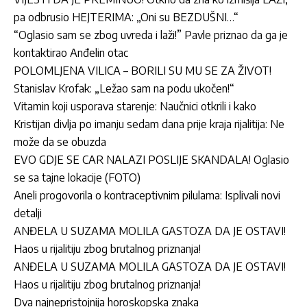
pa odbrusio HEJTERIMA: „Oni su BEZDUŠNI…“
“Oglasio sam se zbog uvreda i laži!” Pavle priznao da ga je
kontaktirao Anđelin otac
POLOMLJENA VILICA – BORILI SU MU SE ZA ŽIVOT!
Stanislav Krofak: „Ležao sam na podu ukočen!“
Vitamin koji usporava starenje: Naučnici otkrili i kako
Kristijan divlja po imanju sedam dana prije kraja rijalitija: Ne
može da se obuzda
EVO GDJE SE CAR NALAZI POSLIJE SKANDALA! Oglasio
se sa tajne lokacije (FOTO)
Aneli progovorila o kontraceptivnim pilulama: Isplivali novi
detalji
ANĐELA U SUZAMA MOLILA GASTOZA DA JE OSTAVI!
Haos u rijalitiju zbog brutalnog priznanja!
ANĐELA U SUZAMA MOLILA GASTOZA DA JE OSTAVI!
Haos u rijalitiju zbog brutalnog priznanja!
Dva najnepristojnija horoskopska znaka