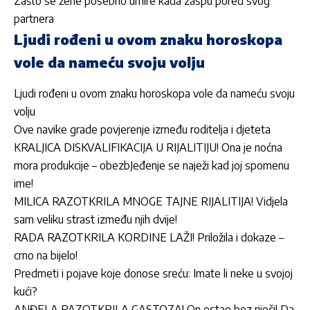
Zašto se žene posebno umire kada zaspu pored svog
partnera
Ljudi rođeni u ovom znaku horoskopa
vole da nameću svoju volju
Ljudi rođeni u ovom znaku horoskopa vole da nameću svoju
volju
Ove navike grade povjerenje između roditelja i djeteta
KRALJICA DISKVALIFIKACIJA U RIJALITIJU! Ona je noćna
mora produkcije – obezbJeđenje se naježi kad joj spomenu
ime!
MILICA RAZOTKRILA MNOGE TAJNE RIJALITIJA! Vidjela
sam veliku strast između njih dvije!
RADA RAZOTKRILA KORDINE LAŽI! Priložila i dokaze –
crno na bijelo!
Predmeti i pojave koje donose sreću: Imate li neke u svojoj
kući?
ANĐELA RAZOTKRILA GASTOZA! On ostao bez riječi! Da