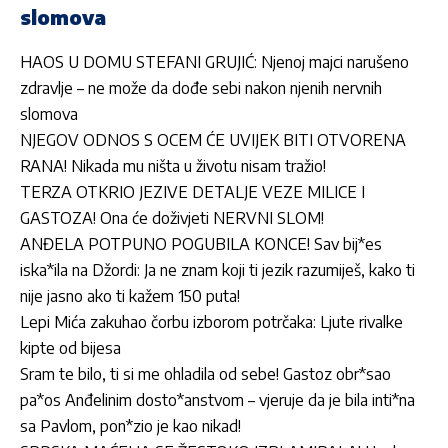
slomova
HAOS U DOMU STEFANI GRUJIĆ: Njenoj majci narušeno
zdravlje – ne može da dođe sebi nakon njenih nervnih
slomova
NJEGOV ODNOS S OCEM ĆE UVIJEK BITI OTVORENA
RANA! Nikada mu ništa u životu nisam tražio!
TERZA OTKRIO JEZIVE DETALJE VEZE MILICE I
GASTOZA! Ona će doživjeti NERVNI SLOM!
ANĐELA POTPUNO POGUBILA KONCE! Sav bij*es
iska*ila na Džordi: Ja ne znam koji ti jezik razumiješ, kako ti
nije jasno ako ti kažem 150 puta!
Lepi Mića zakuhao čorbu izborom potrčaka: Ljute rivalke
kipte od bijesa
Sram te bilo, ti si me ohladila od sebe! Gastoz obr*sao
pa*os Anđelinim dosto*anstvom – vjeruje da je bila inti*na
sa Pavlom, pon*zio je kao nikad!