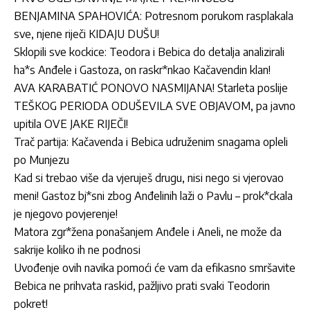
BENJAMINA SPAHOVIĆA: Potresnom porukom rasplakala
sve, njene riječi KIDAJU DUŠU!
Sklopili sve kockice: Teodora i Bebica do detalja analizirali
ha*s Anđele i Gastoza, on raskr*nkao Kačavendin klan!
AVA KARABATIĆ PONOVO NASMIJANA! Starleta poslije
TEŠKOG PERIODA ODUŠEVILA SVE OBJAVOM, pa javno
upitila OVE JAKE RIJEČI!
Trač partija: Kačavenda i Bebica udruženim snagama opleli
po Munjezu
Kad si trebao više da vjeruješ drugu, nisi nego si vjerovao
meni! Gastoz bj*sni zbog Anđelinih laži o Pavlu – prok*ckala
je njegovo povjerenje!
Matora zgr*žena ponašanjem Anđele i Aneli, ne može da
sakrije koliko ih ne podnosi
Uvođenje ovih navika pomoći će vam da efikasno smršavite
Bebica ne prihvata raskid, pažljivo prati svaki Teodorin
pokret!