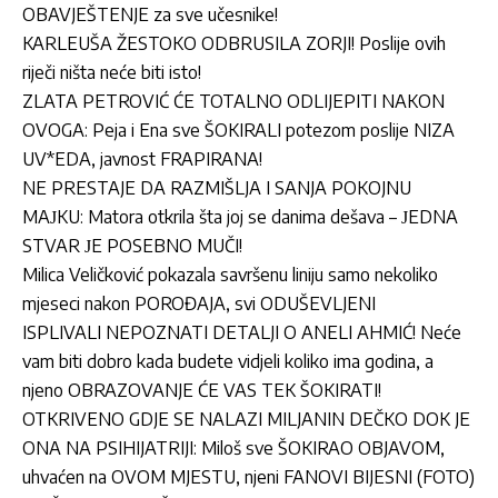
OBAVJEŠTENJE za sve učesnike!
KARLEUŠA ŽESTOKO ODBRUSILA ZORJI! Poslije ovih
riječi ništa neće biti isto!
ZLATA PETROVIĆ ĆE TOTALNO ODLIJEPITI NAKON
OVOGA: Peja i Ena sve ŠOKIRALI potezom poslije NIZA
UV*EDA, javnost FRAPIRANA!
NE PRESTAJE DA RAZMIŠLJA I SANJA POKOJNU
MAЈKU: Matora otkrila šta joj se danima dešava – ЈEDNA
STVAR ЈE POSEBNO MUČI!
Milica Veličković pokazala savršenu liniju samo nekoliko
mjeseci nakon POROĐAJA, svi ODUŠEVLJENI
ISPLIVALI NEPOZNATI DETALJI O ANELI AHMIĆ! Neće
vam biti dobro kada budete vidjeli koliko ima godina, a
njeno OBRAZOVANJE ĆE VAS TEK ŠOKIRATI!
OTKRIVENO GDJE SE NALAZI MILJANIN DEČKO DOK JE
ONA NA PSIHIJATRIJI: Miloš sve ŠOKIRAO OBJAVOM,
uhvaćen na OVOM MJESTU, njeni FANOVI BIJESNI (FOTO)