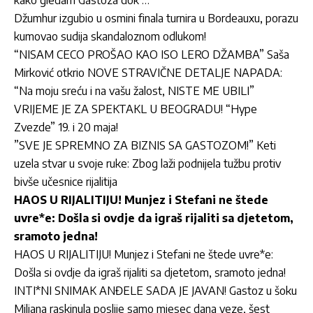
kako gledam Gastoza dok …”
Džumhur izgubio u osmini finala turnira u Bordeauxu, porazu
kumovao sudija skandaloznom odlukom!
“NISAM CECO PROŠAO KAO ISO LERO DŽAMBA” Saša
Mirković otkrio NOVE STRAVIČNE DETALJE NAPADA:
“Na moju sreću i na vašu žalost, NISTE ME UBILI”
VRIJEME JE ZA SPEKTAKL U BEOGRADU! “Hype
Zvezde” 19. i 20 maja!
”SVE JE SPREMNO ZA BIZNIS SA GASTOZOM!” Keti
uzela stvar u svoje ruke: Zbog laži podnijela tužbu protiv
bivše učesnice rijalitija
HAOS U RIJALITIJU! Munjez i Stefani ne štede
uvre*e: Došla si ovdje da igraš rijaliti sa djetetom,
sramoto jedna!
HAOS U RIJALITIJU! Munjez i Stefani ne štede uvre*e:
Došla si ovdje da igraš rijaliti sa djetetom, sramoto jedna!
INTI*NI SNIMAK ANĐELE SADA JE JAVAN! Gastoz u šoku
Miljana raskinula poslije samo mjesec dana veze, šest