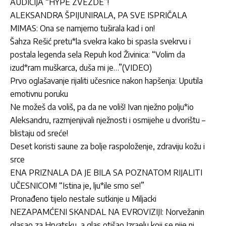
AUDICIJA “HYPE ZVEZDE”!
ALEKSANDRA ŠPIJUNIRALA, PA SVE ISPRIČALA
MIMAS: Ona se namjerno tuširala kad i on!
Šahza Rešić pretu*la svekra kako bi spasIa svekrvu i
postala legenda sela Repuh kod Živinica: “Volim da
izud*ram muškarca, duša mi je…”(VIDEO)
Prvo oglašavanje rijaliti učesnice nakon hapšenja: Uputila
emotivnu poruku
Ne možeš da voliš, pa da ne voliš! Ivan nježno polju*io
Aleksandru, razmjenjivali nježnosti i osmijehe u dvorištu –
blistaju od sreće!
Deset koristi saune za bolje raspoloženje, zdraviju kožu i
srce
ENA PRIZNALA DA JE BILA SA POZNATOM RIJALITI
UČESNICOM! “Istina je, lju*ile smo se!”
Pronađeno tijelo nestale sutkinje u Miljacki
NEZAPAMĆENI SKANDAL NA EVROVIZIJI: Norvežanin
glasao za Hrvatsku, a glas otišao Izraelu koji se nije ni