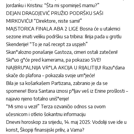
Jordanku i Kristinu: “Šta mi spominješ mamu?”
DEJAN DRAGOJEVIĆ PRUŽIO PODRŠKU SAŠI
MIRKOVIĆU! “Direktore, niste sami!”
MAJSTORICA FINALA ABA 2 LIGE Bosna će u utakmici
sezone imati veliku podršku sa tribina: Ilirija pada u grotlu
Skenderije! “To je naš recept za uspjeh”
Skan*alozno ponašanje Gastoza, cimeri ostali zatečeni!
Ski*uo g*će pred kamerama, pa pokazao SVE!
NAJBRU*ALNIJA VR*LA AKCIJA U RIJALITIJU! Razu*dana
skače do plafona – pokazala svoje um*jeće!
Bila je sa košarkašem Partizana, zabranio je da se
spomene! Bora Santana iznosi p*ljav veš iz Enine prošlosti –
najavio njeno totalno uniš*enje!
“Mi smo u vezi!” Terza ozvaničio odnos sa ovom
učesnicom i otkrio šokantnu informaciju
Dnevni horoskop za srijedu, 14. maj 2025: Vodoliji sve ide u
korist, Škopiji finansijski priliv, a Vama?