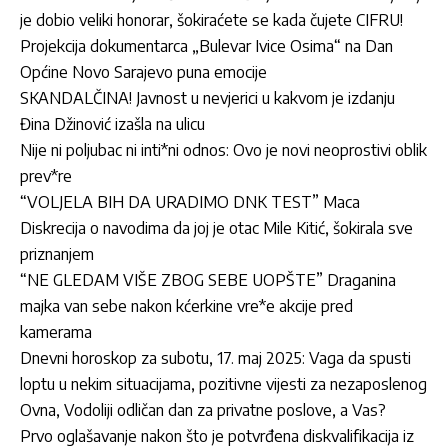
je dobio veliki honorar, šokiraćete se kada čujete CIFRU!
Projekcija dokumentarca „Bulevar Ivice Osima“ na Dan
Općine Novo Sarajevo puna emocije
SKANDALČINA! Javnost u nevjerici u kakvom je izdanju
Đina Džinović izašla na ulicu
Nije ni poljubac ni inti*ni odnos: Ovo je novi neoprostivi oblik
prev*re
“VOLJELA BIH DA URADIMO DNK TEST” Maca
Diskrecija o navodima da joj je otac Mile Kitić, šokirala sve
priznanjem
“NE GLEDAM VIŠE ZBOG SEBE UOPŠTE” Draganina
majka van sebe nakon kćerkine vre*e akcije pred
kamerama
Dnevni horoskop za subotu, 17. maj 2025: Vaga da spusti
loptu u nekim situacijama, pozitivne vijesti za nezaposlenog
Ovna, Vodoliji odličan dan za privatne poslove, a Vas?
Prvo oglašavanje nakon što je potvrđena diskvalifikacija iz