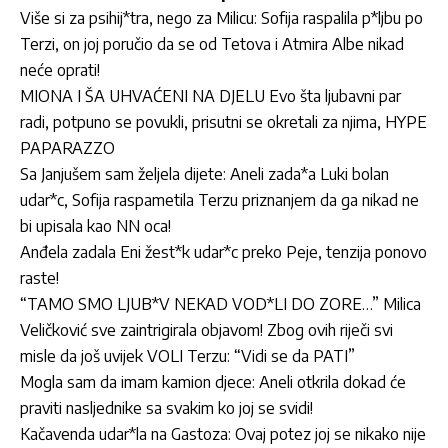
Više si za psihij*tra, nego za Milicu: Sofija raspalila p*ljbu po
Terzi, on joj poručio da se od Tetova i Atmira Albe nikad
neće oprati!
MIONA I ŠA UHVAĆENI NA DJELU Evo šta ljubavni par
radi, potpuno se povukli, prisutni se okretali za njima, HYPE
PAPARAZZO
Sa Janjušem sam željela dijete: Aneli zada*a Luki bolan
udar*c, Sofija raspametila Terzu priznanjem da ga nikad ne
bi upisala kao NN oca!
Anđela zadala Eni žest*k udar*c preko Peje, tenzija ponovo
raste!
“TAMO SMO LJUB*V NEKAD VOD*LI DO ZORE…” Milica
Veličković sve zaintrigirala objavom! Zbog ovih riječi svi
misle da još uvijek VOLI Terzu: “Vidi se da PATI”
Mogla sam da imam kamion djece: Aneli otkrila dokad će
praviti nasljednike sa svakim ko joj se svidi!
Kačavenda udar*la na Gastoza: Ovaj potez joj se nikako nije