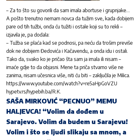
– Za to što su govorili da sam imala abortuse i grupnjake…
A pošto trenutno nemam novca da tužim sve, kada dobijem
pare od tih tužbi, onda ću tužiti i ostale koji su to rekli –
izjavila je, pa dodala:
– Tužba se plaća kad se podnosi, pa neću da trošim previše
dok ne dobijem Đedovića i Kačavendu, a onda idu i ostali.
Tako da, svako ko je pričao šta sam ja imala ili nisam –
imaće gdje to da objasni. Mene ta priča stvarno više ne
zanima, nisam učesnica više, niti ću biti – zaključila je Milica.
https://www.youtube.com/watch?v=re5aHpGoVZU
hypetv.rs/hypebih.ba/R.K.
SAŠA MIRKOVIĆ “PECNUO” MEMU
HALJEVCA! “Volim da dođem u
Sarajevo. Volim da budem u Sarajevu!
Volim i što se ljudi slikaju sa mnom, a