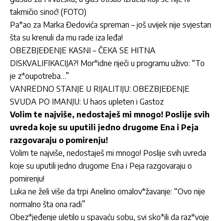
takmičio sinoć! (FOTO)
Pa*ao za Marka Đedovića spreman – još uvijek nije svjestan
šta su krenuli da mu rade iza leđa!
OBEZBJEĐENJE KASNI – ČEKA SE HITNA
DISKVALIFIKACIJA?! Mor*idne riječi u programu uživo: “To
je z*oupotreba…”
VANREDNO STANJE U RIJALITIJU: OBEZBJEĐENJE
SVUDA PO IMANJU: U haos upleten i Gastoz
Volim te najviše, nedostaješ mi mnogo! Poslije svih
uvreda koje su uputili jedno drugome Ena i Peja
razgovaraju o pomirenju!
Volim te najviše, nedostaješ mi mnogo! Poslije svih uvreda
koje su uputili jedno drugome Ena i Peja razgovaraju o
pomirenju!
Luka ne želi više da trpi Anelino omalov*žavanje: “Ovo nije
normalno šta ona radi”
Obez*jeđenje uletilo u spavaću sobu, svi sko*ili da raz*voje