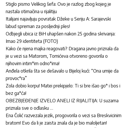
Stiglo pismo Velikog šefa: Ovo je razlog zbog kojeg je
nastala otimačina u rijalitiju
Italijani najavljuju povratak Džeke u Seriju A: Sarajevski
labud spreman za posljednji ples!
Odbjegli ubica iz BiH uhapšen nakon 25 godina skrivanja:
Imao 29 identiteta (FOTO)
Kako će njena majka reagovati? Dragana javno priznala da
je u vezi sa Matorom, Tomićeva otvoreno govorila o
njihovim intim*im odno*ima!
Anđela otkrila šta se dešavalo u Bijeloj kući: “Ona umije da
provoc*ra”
Zola dobio korpu! Matei prekipjelo: Ti si bre išao go* i bos i
bez ga*ća!
OBEZBJEĐENJE IZVELO ANELI IZ RIJALITIJA: U suzama
priznala sve o odlasku …
Ena Čolić razvezala jezik, progovorila o vezi sa Breskvicinim
bratom! Evo da li je zaista znala da je bio maloljetan!