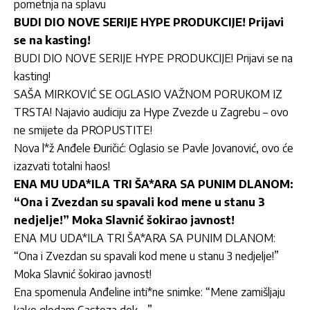
pometnja na splavu
BUDI DIO NOVE SERIJE HYPE PRODUKCIJE! Prijavi
se na kasting!
BUDI DIO NOVE SERIJE HYPE PRODUKCIJE! Prijavi se na
kasting!
SAŠA MIRKOVIĆ SE OGLASIO VAŽNOM PORUKOM IZ
TRSTA! Najavio audiciju za Hype Zvezde u Zagrebu – ovo
ne smijete da PROPUSTITE!
Nova l*ž Anđele Đuričić: Oglasio se Pavle Jovanović, ovo će
izazvati totalni haos!
ENA MU UDA*ILA TRI ŠA*ARA SA PUNIM DLANOM:
“Ona i Zvezdan su spavali kod mene u stanu 3
nedjelje!” Moka Slavnić šokirao javnost!
ENA MU UDA*ILA TRI ŠA*ARA SA PUNIM DLANOM:
“Ona i Zvezdan su spavali kod mene u stanu 3 nedjelje!”
Moka Slavnić šokirao javnost!
Ena spomenula Anđeline inti*ne snimke: “Mene zamišljaju