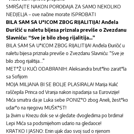
SMRŠAJTE NAKON POROĐAJA ZA SAMO NEKOLIKO
NEDJELJA – ove načine morate ISPROBATI
BILA SAM SA U*ICOM ZBOG RIJALITIJA! Anđela
Đuričić u naletu bijesa priznala previše o Zvezdanu
Slavniću: “Sve je bilo zbog rijalitija…”
BILA SAM SA U*ICOM ZBOG RIJALITIJA! Anđela Đuričić u
naletu bijesa priznala previše o Zvezdanu Slavniću: “Sve je
bilo zbog rijalitija…”
MET*Ž U KUĆI ODABRANIH: Aleksandra brut*lno zarat*la
sa Sofijom
MOJA MILJANA BI SE BOLJE PLASIRALA! Marija Kulić
raščepila Princa od Vranja nakon ispadanja sa Eurovizije!
Mića smatra da je Luka sebe PONIZ*O zbog Aneli, žest*ko
udar*o na njegovu MUŠK*ST!
Ja živim u Knezu dok se vi gledate dvogledima po brdima!
Lepi Mića sa podsmijehom udario na gledaoce!
KRATKO I JASNO: Enin ujak dao svoj sud o njenom