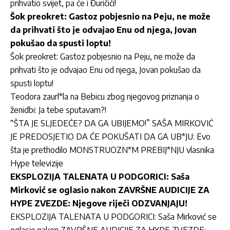
prihvatio svijet, pa će i Đuričići!
Šok preokret: Gastoz pobjesnio na Peju, ne može
da prihvati što je odvajao Enu od njega, Jovan
pokušao da spusti loptu!
Šok preokret: Gastoz pobjesnio na Peju, ne može da
prihvati što je odvajao Enu od njega, Jovan pokušao da
spusti loptu!
Teodora zaurl*la na Bebicu zbog njegovog priznanja o
ženidbi: Ja tebe sputavam?!
“ŠTA JE SLJEDEĆE? DA GA UBIJEMO!” SAŠA MIRKOVIĆ
JE PREDOSJETIO DA ĆE POKUŠATI DA GA UB*JU: Evo
šta je prethodilo MONSTRUOZN*M PREBIJ*NJU vlasnika
Hype televizije
EKSPLOZIJA TALENATA U PODGORICI: Saša
Mirković se oglasio nakon ZAVRŠNE AUDICIJE ZA
HYPE ZVEZDE: Njegove riječi ODZVANJAJU!
EKSPLOZIJA TALENATA U PODGORICI: Saša Mirković se