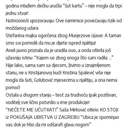
godina mlađem dečku uručila “šut kartu” – nije mogla da trpi
jednu stvar!
Nutricionisti upozoravaju: Ove namirnice povećavaju rizik od
moždanog udara
Stefanina majka ogorčena zbog Munjezove izjave: A taman
smo svi pomislili da mu je dijete ispred rijalitija!
Aneli javno priznala da je uradila ovo, a onda otkrila još
užasniju istinu: “Kajem se zbog onoga što sam radila …”
Nije lako, sama sam sa djecom, živimo u iznajmljenom
stanu, ne u Kristijanovoj kući! Kristina Spalević više nije
mogla da šuti, Golubović mjesecima u rijalitiju, a ona nema
pomoć!
Ostala u drugom stanju – test za trudnoću ipak pozitivan,
voditelj sve lično potvrdio u ime produkcije!
“NEĆETE ME UĆUTKATI” Saša Mirković otkrio KO STOJI
iz POKUŠAJA UBISTVA U ZAGREBU “Ubica je spominjao
vas dok je htio da mi odšarafi glavu nogom”