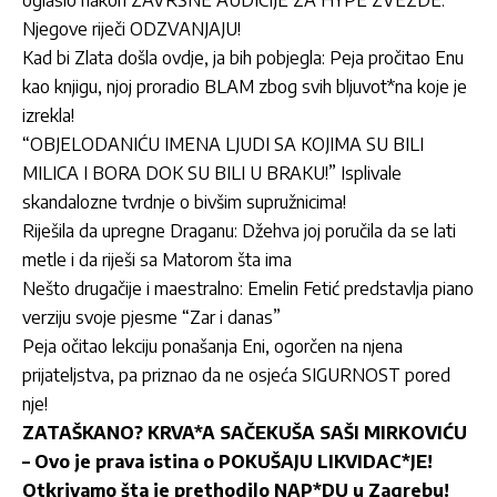
oglasio nakon ZAVRŠNE AUDICIJE ZA HYPE ZVEZDE:
Njegove riječi ODZVANJAJU!
Kad bi Zlata došla ovdje, ja bih pobjegla: Peja pročitao Enu
kao knjigu, njoj proradio BLAM zbog svih bljuvot*na koje je
izrekla!
“OBJELODANIĆU IMENA LJUDI SA KOJIMA SU BILI
MILICA I BORA DOK SU BILI U BRAKU!” Isplivale
skandalozne tvrdnje o bivšim supružnicima!
Riješila da upregne Draganu: Džehva joj poručila da se lati
metle i da riješi sa Matorom šta ima
Nešto drugačije i maestralno: Emelin Fetić predstavlja piano
verziju svoje pjesme “Zar i danas”
Peja očitao lekciju ponašanja Eni, ogorčen na njena
prijateljstva, pa priznao da ne osjeća SIGURNOST pored
nje!
ZATAŠKANO? KRVA*A SAČEKUŠA SAŠI MIRKOVIĆU
– Ovo je prava istina o POKUŠAJU LIKVIDAC*JE!
Otkrivamo šta je prethodilo NAP*DU u Zagrebu!