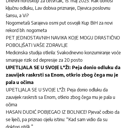
Dnevni horoskop za četvrtak, 15. maj 2025: Rak donosi
ključnu odluku, Lav dobiva priznanje, Djevica poslovnu
šansu, a Vi?
Nogometaši Sarajeva osmi put osvojili Kup BiH za novi
rekord bh. nogometa
PET JEDNOSTAVNIH NAVIKA KOJE MOGU DRASTIČNO
POBOLJŠATI VAŠE ZDRAVLJE
Medicinska studija otkrila: Svakodnevno konzumiranje voće
smanjuje rizik od depresije za 20 posto
UPETLJALA SE U SVOJE L*ŽI: Peja donio odluku da
zauvijek raskrsti sa Enom, otkrio zbog čega mu je
pala u očima
UPETLJALA SE U SVOJE L*ŽI: Peja donio odluku da
zauvijek raskrsti sa Enom, otkrio zbog čega mu je pala u
očima
HASAN DUDIĆ POBJEGAO IZ BOLNICE! Pjevač odbio da
se liječi, pa priznao cijelu istinu: “Kad sam vidio da su
doktori otišli..”