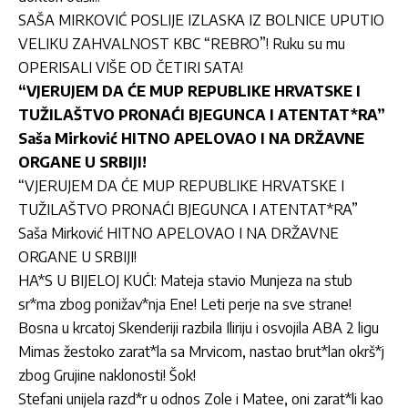
SAŠA MIRKOVIĆ POSLIJE IZLASKA IZ BOLNICE UPUTIO
VELIKU ZAHVALNOST KBC “REBRO”! Ruku su mu
OPERISALI VIŠE OD ČETIRI SATA!
“VJERUJEM DA ĆE MUP REPUBLIKE HRVATSKE I
TUŽILAŠTVO PRONAĆI BJEGUNCA I ATENTAT*RA”
Saša Mirković HITNO APELOVAO I NA DRŽAVNE
ORGANE U SRBIJI!
“VJERUJEM DA ĆE MUP REPUBLIKE HRVATSKE I
TUŽILAŠTVO PRONAĆI BJEGUNCA I ATENTAT*RA”
Saša Mirković HITNO APELOVAO I NA DRŽAVNE
ORGANE U SRBIJI!
HA*S U BIJELOJ KUĆI: Mateja stavio Munjeza na stub
sr*ma zbog ponižav*nja Ene! Leti perje na sve strane!
Bosna u krcatoj Skenderiji razbila Iliriju i osvojila ABA 2 ligu
Mimas žestoko zarat*la sa Mrvicom, nastao brut*lan okrš*j
zbog Grujine naklonosti! Šok!
Stefani unijela razd*r u odnos Zole i Matee, oni zarat*li kao