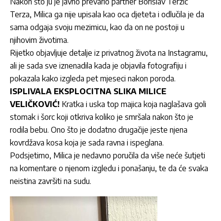
Nakon što ju je javno prevario partner Borislav Terzić
Terza, Milica ga nije upisala kao oca djeteta i odlučila je da
sama odgaja svoju mezimicu, kao da on ne postoji u
njihovim životima.
Rijetko objavljuje detalje iz privatnog života na Instagramu,
ali je sada sve iznenadila kada je objavila fotografiju i
pokazala kako izgleda pet mjeseci nakon poroda.
ISPLIVALA EKSPLOCITNA SLIKA MILICE
VELIČKOVIĆ!
Kratka i uska top majica koja naglašava goli
stomak i šorc koji otkriva koliko je smršala nakon što je
rodila bebu. Ono što je dodatno drugačije jeste njena
kovrdžava kosa koja je sada ravna i ispeglana.
Podsjetimo, Milica je nedavno poručila da više neće šutjeti
na komentare o njenom izgledu i ponašanju, te da će svaka
neistina završiti na sudu.