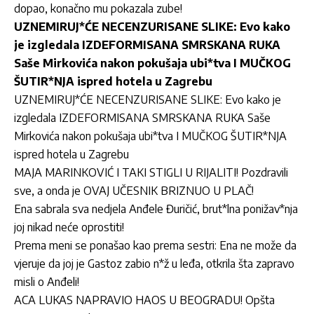
dopao, konačno mu pokazala zube!
UZNEMIRUJ*ĆE NECENZURISANE SLIKE: Evo kako
je izgledala IZDEFORMISANA SMRSKANA RUKA
Saše Mirkovića nakon pokušaja ubi*tva I MUČKOG
ŠUTIR*NJA ispred hotela u Zagrebu
UZNEMIRUJ*ĆE NECENZURISANE SLIKE: Evo kako je
izgledala IZDEFORMISANA SMRSKANA RUKA Saše
Mirkovića nakon pokušaja ubi*tva I MUČKOG ŠUTIR*NJA
ispred hotela u Zagrebu
MAJA MARINKOVIĆ I TAKI STIGLI U RIJALITI! Pozdravili
sve, a onda je OVAJ UČESNIK BRIZNUO U PLAČ!
Ena sabrala sva nedjela Anđele Đuričić, brut*lna ponižav*nja
joj nikad neće oprostiti!
Prema meni se ponašao kao prema sestri: Ena ne može da
vjeruje da joj je Gastoz zabio n*ž u leđa, otkrila šta zapravo
misli o Anđeli!
ACA LUKAS NAPRAVIO HAOS U BEOGRADU! Opšta