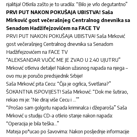
rijalitija! Otkrila zašto je to uradila: “Bilo je vrlo degutantno”
PRVI PUT NAKON POKUŠAJA UBISTVA! Saša
Mirković gost večerašnjeg Centralnog dnevnika sa
Senadom Hadžifejzovićem na FACE TV
PRVI PUT NAKON POKUŠAJA UBISTVA! Saša Mirković
gost večerašnjeg Centralnog dnevnika sa Senadom
Hadžifejzovićem na FACE TV
“ALEKSANDAR VUČIĆ ME JE ZVAO U 2.40 UJUTRU”
Mirković otkriva detalje! Nakon užasnog napada na njega –
ovo mu je poručio predsjednik Srbije!
Saša Mirković pita Cecu: “Čija je ogrlica, Svetlana?”
ŠOKANTNA ISPOVIJEST! Saša Mirković: “Dok me šutirao,
rekao mi je: ‘Ne diraj više Cecu i …’”
“Prošao sam golgotu napada kriminalca i džeparoša” Saša
Mirković u studiju CD-a otkrio stanje nakon napada:
“Operacija je bila teška…”
Mateja po*ucao po šavovima: Nakon posljednje informacije