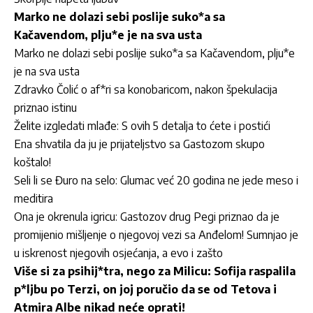
Marko ne dolazi sebi poslije suko*a sa
Kačavendom, plju*e je na sva usta
Marko ne dolazi sebi poslije suko*a sa Kačavendom, plju*e
je na sva usta
Zdravko Čolić o af*ri sa konobaricom, nakon špekulacija
priznao istinu
Želite izgledati mlađe: S ovih 5 detalja to ćete i postići
Ena shvatila da ju je prijateljstvo sa Gastozom skupo
koštalo!
Seli li se Đuro na selo: Glumac već 20 godina ne jede meso i
meditira
Ona je okrenula igricu: Gastozov drug Pegi priznao da je
promijenio mišljenje o njegovoj vezi sa Anđelom! Sumnjao je
u iskrenost njegovih osjećanja, a evo i zašto
Više si za psihij*tra, nego za Milicu: Sofija raspalila
p*ljbu po Terzi, on joj poručio da se od Tetova i
Atmira Albe nikad neće oprati!