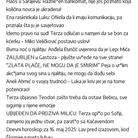
Haos u Sarajevu: Razne*en bankomat, nije još poznato koja
količina novca je ukradena!
Ena raskrinkala Luku: Otkrila da li imaju komunikaciju, pa
priznala šta ju je savjetovao
Idemo pravo na sud! Terza odlučan u namjeri da se bori za
kćerku – Milici Veličković postavio uslov!
Burna noć u rijalitiju: Anđela Đuričić uvjerena da je Lepi Mića
ZALJUBLJEN u Gastoza – pljušte uv*ede na sve strane!
“ZLATA PLAČE, NE MOGU DA JE SMIRIM” Peja o vr*lim
akc*jama svog sina u rijalitiju, ne mogu da dođu sebi
Aneli Ahmić o svojoj trudnoći – Luka je kriv jer je na tome
potencirao!
Terza objasnio Teodori zašto treba da ostavi Bebicu, sve
sigurniji u njene emocije
UBIJEĐEN DA PROZIVA MILICU: Terza opl*o po Sofiji,
zamjerio joj jednu stvar, pa zarat*o sa Kačavendom
Dnevni horoskop za 16. maj 2025: Lav pred izazovom, kod
Škorpije napeta ljubav