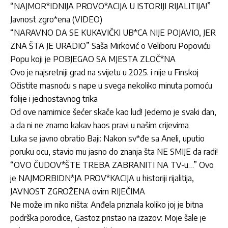
“NAJMOR*IDNIJA PROVO*ACIJA U ISTORIJI RIJALITIJA!”
Javnost zgro*ena (VIDEO)
“NARAVNO DA SE KUKAVIČKI UB*CA NIJE POJAVIO, JER
ZNA ŠTA JE URADIO” Saša Mirković o Veliboru Popoviću
Popu koji je POBJEGAO SA MJESTA ZLOČ*NA
Ovo je najsretniji grad na svijetu u 2025. i nije u Finskoj
Očistite masnoću s nape u svega nekoliko minuta pomoću
folije i jednostavnog trika
Od ove namirnice šećer skače kao lud! Jedemo je svaki dan,
a da ni ne znamo kakav haos pravi u našim crijevima
Luka se javno obratio Baji: Nakon sv*đe sa Aneli, uputio
poruku ocu, stavio mu jasno do znanja šta NE SMIJE da radi!
“OVO ČUDOV*ŠTE TREBA ZABRANITI NA TV-u…” Ovo
je NAJMORBIDN*JA PROV*KACIJA u historiji rijalitija,
JAVNOST ZGROŽENA ovim RIJEČIMA
Ne može im niko ništa: Anđela priznala koliko joj je bitna
podrška porodice, Gastoz pristao na izazov: Moje šale je