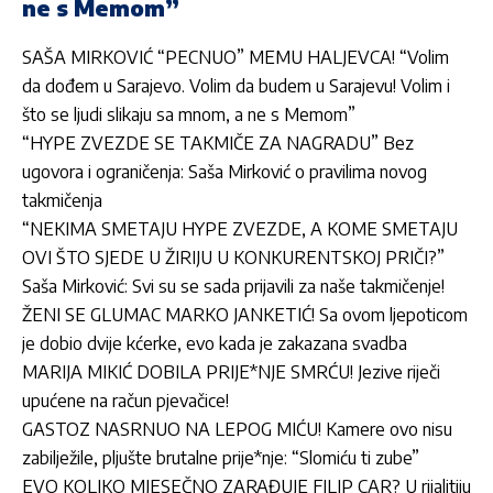
ne s Memom”
SAŠA MIRKOVIĆ “PECNUO” MEMU HALJEVCA! “Volim
da dođem u Sarajevo. Volim da budem u Sarajevu! Volim i
što se ljudi slikaju sa mnom, a ne s Memom”
“HYPE ZVEZDE SE TAKMIČE ZA NAGRADU” Bez
ugovora i ograničenja: Saša Mirković o pravilima novog
takmičenja
“NEKIMA SMETAJU HYPE ZVEZDE, A KOME SMETAJU
OVI ŠTO SJEDE U ŽIRIJU U KONKURENTSKOJ PRIČI?”
Saša Mirković: Svi su se sada prijavili za naše takmičenje!
ŽENI SE GLUMAC MARKO JANKETIĆ! Sa ovom ljepoticom
je dobio dvije kćerke, evo kada je zakazana svadba
MARIJA MIKIĆ DOBILA PRIJE*NJE SMRĆU! Jezive riječi
upućene na račun pjevačice!
GASTOZ NASRNUO NA LEPOG MIĆU! Kamere ovo nisu
zabilježile, pljušte brutalne prije*nje: “Slomiću ti zube”
EVO KOLIKO MJESEČNO ZARAĐUJE FILIP CAR? U rijalitiju