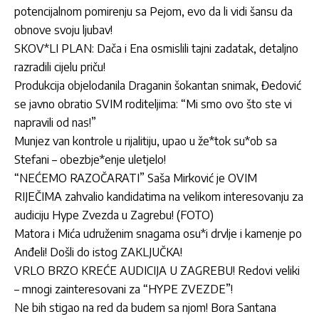
potencijalnom pomirenju sa Pejom, evo da li vidi šansu da
obnove svoju ljubav!
SKOV*LI PLAN: Dača i Ena osmislili tajni zadatak, detaljno
razradili cijelu priču!
Produkcija objelodanila Draganin šokantan snimak, Đedović
se javno obratio SVIM roditeljima: “Mi smo ovo što ste vi
napravili od nas!”
Munjez van kontrole u rijalitiju, upao u že*tok su*ob sa
Stefani – obezbje*enje uletjelo!
“NEĆEMO RAZOČARATI” Saša Mirković je OVIM
RIJEČIMA zahvalio kandidatima na velikom interesovanju za
audiciju Hype Zvezda u Zagrebu! (FOTO)
Matora i Mića udruženim snagama osu*i drvlje i kamenje po
Anđeli! Došli do istog ZAKLJUČKA!
VRLO BRZO KREĆE AUDICIJA U ZAGREBU! Redovi veliki
– mnogi zainteresovani za “HYPE ZVEZDE”!
Ne bih stigao na red da budem sa njom! Bora Santana