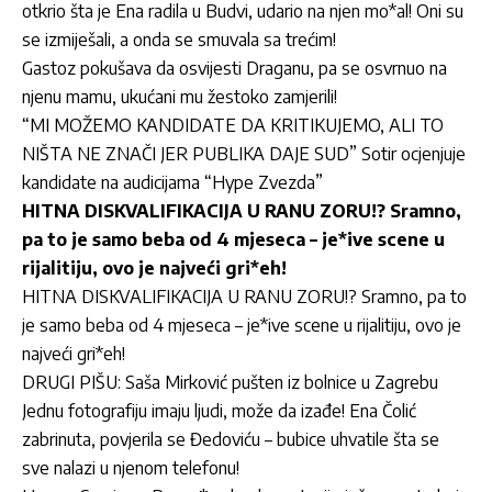
otkrio šta je Ena radila u Budvi, udario na njen mo*al! Oni su
se izmiješali, a onda se smuvala sa trećim!
Gastoz pokušava da osvijesti Draganu, pa se osvrnuo na
njenu mamu, ukućani mu žestoko zamjerili!
“MI MOŽEMO KANDIDATE DA KRITIKUJEMO, ALI TO
NIŠTA NE ZNAČI JER PUBLIKA DAJE SUD” Sotir ocjenjuje
kandidate na audicijama “Hype Zvezda”
HITNA DISKVALIFIKACIJA U RANU ZORU!? Sramno,
pa to je samo beba od 4 mjeseca – je*ive scene u
rijalitiju, ovo je najveći gri*eh!
HITNA DISKVALIFIKACIJA U RANU ZORU!? Sramno, pa to
je samo beba od 4 mjeseca – je*ive scene u rijalitiju, ovo je
najveći gri*eh!
DRUGI PIŠU: Saša Mirković pušten iz bolnice u Zagrebu
Jednu fotografiju imaju ljudi, može da izađe! Ena Čolić
zabrinuta, povjerila se Đedoviću – bubice uhvatile šta se
sve nalazi u njenom telefonu!