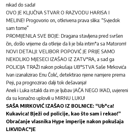
nikad do sada!
OVO JE KLJUČNA STVAR O RAZVODU HARISA I
MELINE! Progovorio on, otkrivena prava slika: “Svjedok
sam tome”
PROMIJENILA SVE BOJE: Dragana stavljena pred svršen
čin, došlo vrijeme da otkrije da li je bila intim*a sa Matorom!
NOVI DETALJI: VELIBOR POPOVIĆ JE PRIJE SAMO
NEKOLIKO MJESECI IZAŠAO IZ ZATV*RA, a sad ga
POLICIJA TRAŽI nakon pokušaja UB*STVA Saše Mirkovića
Ivan izanalizirao Enu Čolić, detektirao njene namjere prema
Peji, pa prognozirao dalji tok dešavanja!
Aneli i Luka istakli da im je ljubav JAČA NEGO IKAD, uvjereni
da su konačno uplovili u MIRNU LUKU!
SAŠA MIRKOVIĆ IZAŠAO IZ BOLNICE: “Ub*ca!
Kukavica! Bježi od policije, kao što sam i rekao!”
Obraćanje vlasnika Hype imperije nakon pokušaja
LIKVIDAC*JE