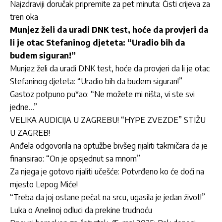
Najzdraviji doručak pripremite za pet minuta: Čisti crijeva za
tren oka
Munjez želi da uradi DNK test, hoće da provjeri da
li je otac Stefaninog djeteta: “Uradio bih da
budem siguran!”
Munjez želi da uradi DNK test, hoće da provjeri da li je otac
Stefaninog djeteta: “Uradio bih da budem siguran!”
Gastoz potpuno pu*ao: “Ne možete mi ništa, vi ste svi
jedne…”
VELIKA AUDICIJA U ZAGREBU! “HYPE ZVEZDE” STIŽU
U ZAGREB!
Anđela odgovorila na optužbe bivšeg rijaliti takmičara da je
finansirao: “On je opsjednut sa mnom”
Za njega je gotovo rijaliti učešće: Potvrđeno ko će doći na
mjesto Lepog Miće!
“Treba da joj ostane pečat na srcu, ugasila je jedan život!”
Luka o Anelinoj odluci da prekine trudnoću