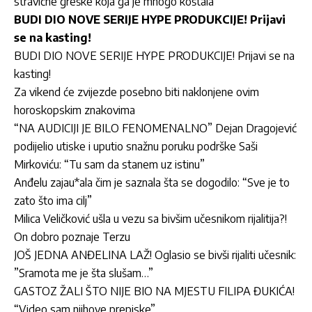
stravične greške koja ga je mnogo koštala
BUDI DIO NOVE SERIJE HYPE PRODUKCIJE! Prijavi
se na kasting!
BUDI DIO NOVE SERIJE HYPE PRODUKCIJE! Prijavi se na
kasting!
Za vikend će zvijezde posebno biti naklonjene ovim
horoskopskim znakovima
“NA AUDICIJI JE BILO FENOMENALNO” Dejan Dragojević
podijelio utiske i uputio snažnu poruku podrške Saši
Mirkoviću: “Tu sam da stanem uz istinu”
Anđelu zajau*ala čim je saznala šta se dogodilo: “Sve je to
zato što ima cilj”
Milica Veličković ušla u vezu sa bivšim učesnikom rijalitija?!
On dobro poznaje Terzu
JOŠ JEDNA ANĐELINA LAŽ! Oglasio se bivši rijaliti učesnik:
”Sramota me je šta slušam…”
GASTOZ ŽALI ŠTO NIJE BIO NA MJESTU FILIPA ĐUKIĆA!
“Video sam njihove prepiske”