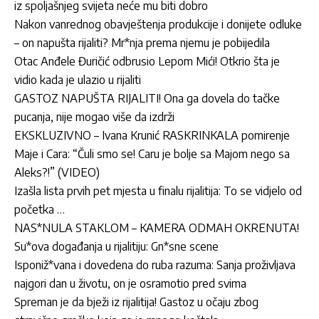
iz spoljašnjeg svijeta neće mu biti dobro
Nakon vanrednog obavještenja produkcije i donijete odluke
– on napušta rijaliti? Mr*nja prema njemu je pobijedila
Otac Anđele Đuričić odbrusio Lepom Mići! Otkrio šta je
vidio kada je ulazio u rijaliti
GASTOZ NAPUŠTA RIJALITI! Ona ga dovela do tačke
pucanja, nije mogao više da izdrži
EKSKLUZIVNO – Ivana Krunić RASKRINKALA pomirenje
Maje i Cara: “Čuli smo se! Caru je bolje sa Majom nego sa
Aleks?!” (VIDEO)
Izašla lista prvih pet mjesta u finalu rijalitija: To se vidjelo od
početka …
NAS*NULA STAKLOM – KAMERA ODMAH OKRENUTA!
Su*ova događanja u rijalitiju: Gn*sne scene
Isponiž*vana i dovedena do ruba razuma: Sanja proživljava
najgori dan u životu, on je osramotio pred svima
Spreman je da bježi iz rijalitija! Gastoz u očaju zbog