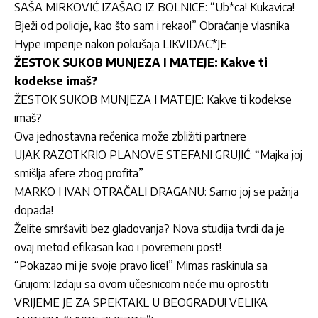
SAŠA MIRKOVIĆ IZAŠAO IZ BOLNICE: “Ub*ca! Kukavica!
Bježi od policije, kao što sam i rekao!” Obraćanje vlasnika
Hype imperije nakon pokušaja LIKVIDAC*JE
ŽESTOK SUKOB MUNJEZA I MATEJE: Kakve ti
kodekse imaš?
ŽESTOK SUKOB MUNJEZA I MATEJE: Kakve ti kodekse
imaš?
Ova jednostavna rečenica može zbližiti partnere
UJAK RAZOTKRIO PLANOVE STEFANI GRUJIĆ: “Majka joj
smišlja afere zbog profita”
MARKO I IVAN OTRAČALI DRAGANU: Samo joj se pažnja
dopada!
Želite smršaviti bez gladovanja? Nova studija tvrdi da je
ovaj metod efikasan kao i povremeni post!
“Pokazao mi je svoje pravo lice!” Mimas raskinula sa
Grujom: Izdaju sa ovom učesnicom neće mu oprostiti
VRIJEME JE ZA SPEKTAKL U BEOGRADU! VELIKA