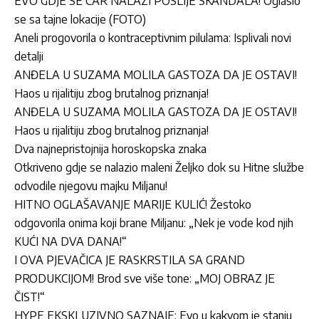
EVO GDJE SE CAR NALAZI POSLIJE SKANDALA! Oglasio
se sa tajne lokacije (FOTO)
Aneli progovorila o kontraceptivnim pilulama: Isplivali novi
detalji
ANĐELA U SUZAMA MOLILA GASTOZA DA JE OSTAVI!
Haos u rijalitiju zbog brutalnog priznanja!
ANĐELA U SUZAMA MOLILA GASTOZA DA JE OSTAVI!
Haos u rijalitiju zbog brutalnog priznanja!
Dva najnepristojnija horoskopska znaka
Otkriveno gdje se nalazio maleni Željko dok su Hitne službe
odvodile njegovu majku Miljanu!
HITNO OGLAŠAVANJE MARIJE KULIĆ! Žestoko
odgovorila onima koji brane Miljanu: „Nek je vode kod njih
KUĆI NA DVA DANA!“
I OVA PJEVAČICA JE RASKRSTILA SA GRAND
PRODUKCIJOM! Brod sve više tone: „MOJ OBRAZ JE
ČIST!“
HYPE EKSKLUZIVNO SAZNAJE: Evo u kakvom je stanju