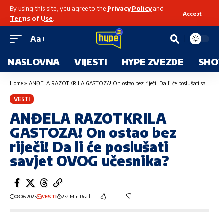
By using this site, you agree to the
Privacy Policy
and
Accept
Terms of Use
.
Aa
NASLOVNA
VIJESTI
HYPE ZVEZDE
SHO
Home
»
ANĐELA RAZOTKRILA GASTOZA! On ostao bez riječi! Da li će poslušati savjet OVOG učesnika?
VESTI
ANĐELA RAZOTKRILA
GASTOZA! On ostao bez
riječi! Da li će poslušati
savjet OVOG učesnika?
08.06.2025
VESTI
232 Min Read