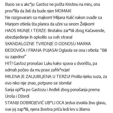
Bacio se u akc*ju: Gastoz ne pušta Kristinu na miru, ona
prov*lila da želi da bude njen MOMAK!
Ne razgovaram sa majkom! Miljana Kulić nakon svađe sa
Marijom otkrila šta planira da učini sa sinom Željkom!
HAOS MUNJE I TERZE: Brutalno zar*tili zbog Kačavende,
obezbjeđenje ih opkolilo sa svih strana!
SKANDALOZNE TVRDNJE O ODNOSU MARKA
ĐEDOVIĆA I FRANA PUJASA! Oglasila se ona i otkrila: “Bili
su zajedno!”
HIT! Gastoz pronašao Luku kako spava u dvorištu, pa
odmah počeo da mu pravi zafrk*ncije!
MILENA JE ZALJUBLJENA U TERZU! Prolila rijeku suza, za
ovo niko nije znao, potpuno se slomila!
Sanja opl*la po Gastozu i Anđeli zbog ponašanja prema
Urošu i Džordi
STANIJI DOBROJEVIĆ UB*LI OCA Jedva izvukla živu glavu,
sve joj zap*lili, njena životna priča ledi krv u žilama