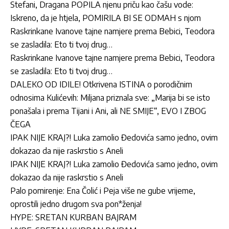
Stefani, Dragana POPILA njenu priču kao čašu vode:
Iskreno, da je htjela, POMIRILA BI SE ODMAH s njom
Raskrinkane Ivanove tajne namjere prema Bebici, Teodora
se zasladila: Eto ti tvoj drug…
Raskrinkane Ivanove tajne namjere prema Bebici, Teodora
se zasladila: Eto ti tvoj drug…
DALEKO OD IDILE! Otkrivena ISTINA o porodičnim
odnosima Kulićevih: Miljana priznala sve: „Marija bi se isto
ponašala i prema Tijani i Ani, ali NE SMIJE“, EVO I ZBOG
ČEGA
IPAK NIJE KRAJ?! Luka zamolio Đedovića samo jedno, ovim
dokazao da nije raskrstio s Aneli
IPAK NIJE KRAJ?! Luka zamolio Đedovića samo jedno, ovim
dokazao da nije raskrstio s Aneli
Palo pomirenje: Ena Čolić i Peja više ne gube vrijeme,
oprostili jedno drugom sva pon*ženja!
HYPE: SRETAN KURBAN BAJRAM