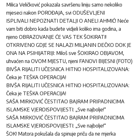
Milica Veličković pokazala savršenu liniju samo nekoliko
mjeseci nakon POROĐAJA, svi ODUŠEVLJENI
ISPLIVALI NEPOZNATI DETALJI O ANELI AHMIĆ! Neće
vam biti dobro kada budete vidjeli koliko ima godina, a
njeno OBRAZOVANJE ĆE VAS TEK ŠOKIRATI!
OTKRIVENO GDJE SE NALAZI MILJANIN DEČKO DOK JE
ONA NA PSIHIJATRIJI: Miloš sve ŠOKIRAO OBJAVOM,
uhvaćen na OVOM MJESTU, njeni FANOVI BIJESNI (FOTO)
BIVŠA RIJALITI UČESNICA HITNO HOSPITALIZOVANA:
Čeka je TEŠKA OPERACIJA!
BIVŠA RIJALITI UČESNICA HITNO HOSPITALIZOVANA:
Čeka je TEŠKA OPERACIJA!
SAŠA MIRKOVIĆ ČESTITAO BAJRAM PRIPADNICIMA
ISLAMSKE VJEROISPOVIJESTI: „Sve najbolje!“
SAŠA MIRKOVIĆ ČESTITAO BAJRAM PRIPADNICIMA
ISLAMSKE VJEROISPOVIJESTI: „Sve najbolje!“
ŠOK! Matora pokušala da spinuje priču da ne mjerka