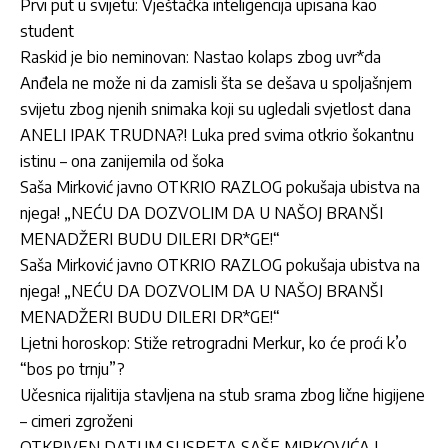
Prvi put u svijetu: Vještačka inteligencija upisana kao
student
Raskid je bio neminovan: Nastao kolaps zbog uvr*da
Anđela ne može ni da zamisli šta se dešava u spoljašnjem
svijetu zbog njenih snimaka koji su ugledali svjetlost dana
ANELI IPAK TRUDNA?! Luka pred svima otkrio šokantnu
istinu – ona zanijemila od šoka
Saša Mirković javno OTKRIO RAZLOG pokušaja ubistva na
njega! „NEĆU DA DOZVOLIM DA U NAŠOJ BRANŠI
MENADŽERI BUDU DILERI DR*GE!“
Saša Mirković javno OTKRIO RAZLOG pokušaja ubistva na
njega! „NEĆU DA DOZVOLIM DA U NAŠOJ BRANŠI
MENADŽERI BUDU DILERI DR*GE!“
Ljetni horoskop: Stiže retrogradni Merkur, ko će proći k’o
“bos po trnju”?
Učesnica rijalitija stavljena na stub srama zbog lične higijene
– cimeri zgroženi
OTKRIVEN DATUM SUSRETA SAŠE MIRKOVIĆA I