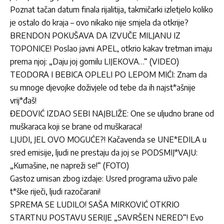
Poznat tačan datum finala rijalitija, takmičarki izletjelo koliko
je ostalo do kraja – ovo nikako nije smjela da otkrije?
BRENDON POKUŠAVA DA IZVUČE MILJANU IZ
TOPONICE! Poslao javni APEL, otkrio kakav tretman imaju
prema njoj: „Daju joj gomilu LIJEKOVA…“ (VIDEO)
TEODORA I BEBICA OPLELI PO LEPOM MIĆI: Znam da
su mnoge djevojke doživjele od tebe da ih najst*ašnije
vrij*đaš!
ĐEDOVIĆ IZDAO SEBI NAJBLIŽE: One se uljudno brane od
muškaraca koji se brane od muškaraca!
LJUDI, JEL OVO MOGUĆE?! Kačavenda se UNE*EDILA u
sred emisije, ljudi ne prestaju da joj se PODSMIJ*VAJU:
„Kumašine, ne napreži se!“ (FOTO)
Gastoz urnisan zbog izdaje: Usred programa uživo pale
t*ške riječi, ljudi razočarani!
SPREMA SE LUDILO! SAŠA MIRKOVIĆ OTKRIO
STARTNU POSTAVU SERIJE „SAVRŠEN NERED“! Evo