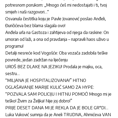
potresnom porukom: „Mnogo ćeš mi nedostajati i ti, tvoj
smijeh i naši razgovori…“
Osvanula čestitka koju je Pavle Jovanović poslao Anđeli,
Đuričićeva bez blama slagala ovo!
Anđela urla na Gastoza i zahtijeva od njega da raskine: On
umoran od laži, a ona od pravdanja – napravili haos uživo u
programu!
Detalji nesreće kod Vogošće: Oba vozača zadobila teške
povrede, jedan zadržan na liječenju
UROŠ BEZ DLAKE NA JEZIKU! Prodala je majku, oca,
sestru…
“MILJANA JE HOSPITALIZOVANA!” HITNO
OGLAŠAVANJE MARIJE KULIĆ SAMO ZA HYPE:
“POZVALA SAM POLICIJU I HITNU POMOĆ! Mnogo mi je
teško! Živim za Željka! Nije joj dobro!”
PRIJE DESET DANA MI JE REKLA DA JE BOLE GR*DI…
Luka Vuković sumnja da je Aneli TRUDNA, Ahmićeva VAN