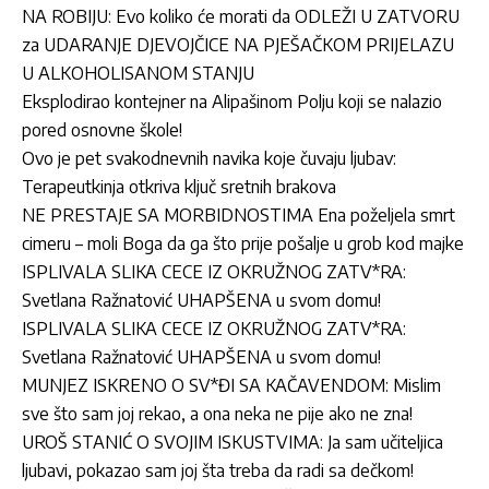
NA ROBIJU: Evo koliko će morati da ODLEŽI U ZATVORU
za UDARANJE DJEVOJČICE NA PJEŠAČKOM PRIJELAZU
U ALKOHOLISANOM STANJU
Eksplodirao kontejner na Alipašinom Polju koji se nalazio
pored osnovne škole!
Ovo je pet svakodnevnih navika koje čuvaju ljubav:
Terapeutkinja otkriva ključ sretnih brakova
NE PRESTAJE SA MORBIDNOSTIMA Ena poželjela smrt
cimeru – moli Boga da ga što prije pošalje u grob kod majke
ISPLIVALA SLIKA CECE IZ OKRUŽNOG ZATV*RA:
Svetlana Ražnatović UHAPŠENA u svom domu!
ISPLIVALA SLIKA CECE IZ OKRUŽNOG ZATV*RA:
Svetlana Ražnatović UHAPŠENA u svom domu!
MUNJEZ ISKRENO O SV*ĐI SA KAČAVENDOM: Mislim
sve što sam joj rekao, a ona neka ne pije ako ne zna!
UROŠ STANIĆ O SVOJIM ISKUSTVIMA: Ja sam učiteljica
ljubavi, pokazao sam joj šta treba da radi sa dečkom!