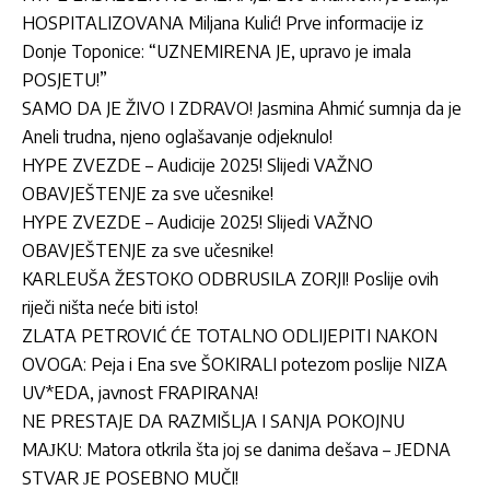
HOSPITALIZOVANA Miljana Kulić! Prve informacije iz
Donje Toponice: “UZNEMIRENA JE, upravo je imala
POSJETU!”
SAMO DA JE ŽIVO I ZDRAVO! Jasmina Ahmić sumnja da je
Aneli trudna, njeno oglašavanje odjeknulo!
HYPE ZVEZDE – Audicije 2025! Slijedi VAŽNO
OBAVJEŠTENJE za sve učesnike!
HYPE ZVEZDE – Audicije 2025! Slijedi VAŽNO
OBAVJEŠTENJE za sve učesnike!
KARLEUŠA ŽESTOKO ODBRUSILA ZORJI! Poslije ovih
riječi ništa neće biti isto!
ZLATA PETROVIĆ ĆE TOTALNO ODLIJEPITI NAKON
OVOGA: Peja i Ena sve ŠOKIRALI potezom poslije NIZA
UV*EDA, javnost FRAPIRANA!
NE PRESTAJE DA RAZMIŠLJA I SANJA POKOJNU
MAЈKU: Matora otkrila šta joj se danima dešava – ЈEDNA
STVAR ЈE POSEBNO MUČI!