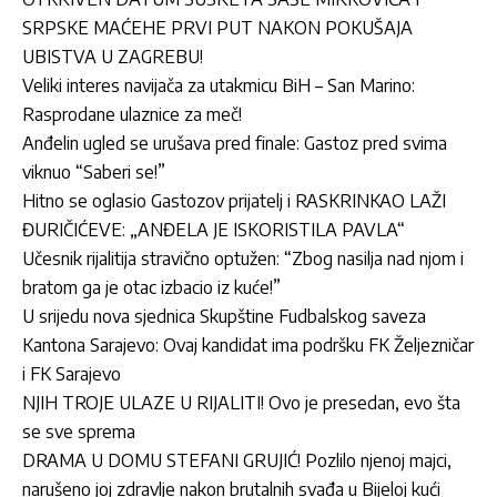
SRPSKE MAĆEHE PRVI PUT NAKON POKUŠAJA
UBISTVA U ZAGREBU!
Veliki interes navijača za utakmicu BiH – San Marino:
Rasprodane ulaznice za meč!
Anđelin ugled se urušava pred finale: Gastoz pred svima
viknuo “Saberi se!”
Hitno se oglasio Gastozov prijatelj i RASKRINKAO LAŽI
ĐURIČIĆEVE: „ANĐELA JE ISKORISTILA PAVLA“
Učesnik rijalitija stravično optužen: “Zbog nasilja nad njom i
bratom ga je otac izbacio iz kuće!”
U srijedu nova sjednica Skupštine Fudbalskog saveza
Kantona Sarajevo: Ovaj kandidat ima podršku FK Željezničar
i FK Sarajevo
NJIH TROJE ULAZE U RIJALITI! Ovo je presedan, evo šta
se sve sprema
DRAMA U DOMU STEFANI GRUJIĆ! Pozlilo njenoj majci,
narušeno joj zdravlje nakon brutalnih svađa u Bijeloj kući