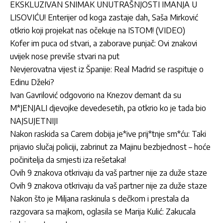
EKSKLUZIVAN SNIMAK UNUTRAŠNJOSTI IMANJA U
LISOVIĆU! Enterijer od koga zastaje dah, Saša Mirković
otkrio koji projekat nas očekuje na ISTOM! (VIDEO)
Kofer im puca od stvari, a zaborave punjač: Ovi znakovi
uvijek nose previše stvari na put
Nevjerovatna vijest iz Španije: Real Madrid se raspituje o
Edinu Džeki?
Ivan Gavrilović odgovorio na Knezov demant da su
M*JENJALI djevojke devedesetih, pa otkrio ko je tada bio
NAJSUJETNIJI
Nakon raskida sa Carem dobija je*ive prij*tnje sm*ću: Taki
prijavio slučaj policiji, zabrinut za Majinu bezbjednost – hoće
počinitelja da smjesti iza rešetaka!
Ovih 9 znakova otkrivaju da vaš partner nije za duže staze
Ovih 9 znakova otkrivaju da vaš partner nije za duže staze
Nakon što je Miljana raskinula s dečkom i prestala da
razgovara sa majkom, oglasila se Marija Kulić: Zakucala