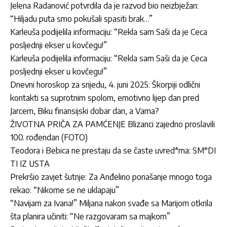
Jelena Radanović potvrdila da je razvod bio neizbježan:
“Hiljadu puta smo pokušali spasiti brak…”
Karleuša podijelila informaciju: “Rekla sam Saši da je Ceca
posljednji ekser u kovčegu!”
Karleuša podijelila informaciju: “Rekla sam Saši da je Ceca
posljednji ekser u kovčegu!”
Dnevni horoskop za srijedu, 4. juni 2025: Škorpiji odlični
kontakti sa suprotnim spolom, emotivno lijep dan pred
Jarcem, Biku finansijski dobar dan, a Vama?
ŽIVOTNA PRIČA ZA PAMĆENJE Blizanci zajedno proslavili
100. rođendan (FOTO)
Teodora i Bebica ne prestaju da se časte uvred*ma: SM*DI
TI IZ USTA
Prekršio zavjet šutnje: Za Anđelino ponašanje mnogo toga
rekao: “Nikome se ne uklapaju”
“Navijam za Ivana!” Miljana nakon svađe sa Marijom otkrila
šta planira učiniti: “Ne razgovaram sa majkom”