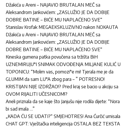
Džakića u Areni – NAJAVIO BRUTALAN MEČ sa
Aleksandrom Jankovićem: „ZASLUŽIO JE DA DOBIJE
DOBRE BATINE – BIĆE MU NAPLAĆENO SVE“
Stanislav Krofak MEGAEKSKLUZIVNO nakon NOKAUTA
Džakića u Areni – NAJAVIO BRUTALAN MEČ sa
Aleksandrom Jankovićem: „ZASLUŽIO JE DA DOBIJE
DOBRE BATINE – BIĆE MU NAPLAĆENO SVE“
Kineska gumena patka povučena sa tržišta BiH
UZNEMIRUJU*I SNIMAK ODVOĐENJA MILJANE KULIĆ U
TOPONICU: “Molim vas, pomozi*e mi! Tjerala me je da
GLUMIM da sam LU*A zbog para – ” POTRESNO!
KRISTIJAN NIJE IZDRŽAO!? Pred kraj se bacio u akciju sa
OVOM RIJALITI UČESNICOM!?
Aneli priznala da se kaje što Janjušu nije rodila dijete: “Nora
bi sad imala …”
„KADA ĆU SE UDATI?“ SMJEHOTRES! Ana Ćurčić urnisala
CHAT GPT: Vještačka inteligencija OSTALA BEZ TEKSTA