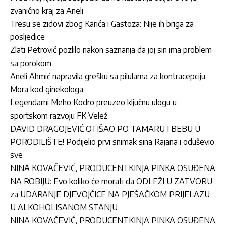
zvanično kraj za Aneli
Tresu se zidovi zbog Karića i Gastoza: Nije ih briga za
posljedice
Zlati Petrović pozlilo nakon saznanja da joj sin ima problem
sa porokom
Aneli Ahmić napravila grešku sa pilulama za kontracepciju:
Mora kod ginekologa
Legendarni Meho Kodro preuzeo ključnu ulogu u
sportskom razvoju FK Velež
DAVID DRAGOJEVIĆ OTIŠAO PO TAMARU I BEBU U
PORODILIŠTE! Podijelio prvi snimak sina Rajana i oduševio
sve
NINA KOVAČEVIĆ, PRODUCENTKINJA PINKA OSUĐENA
NA ROBIJU: Evo koliko će morati da ODLEŽI U ZATVORU
za UDARANJE DJEVOJČICE NA PJEŠAČKOM PRIJELAZU
U ALKOHOLISANOM STANJU
NINA KOVAČEVIĆ, PRODUCENTKINJA PINKA OSUĐENA