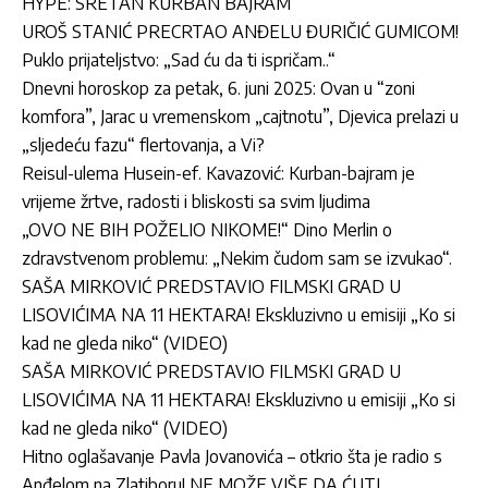
HYPE: SRETAN KURBAN BAJRAM
UROŠ STANIĆ PRECRTAO ANĐELU ĐURIČIĆ GUMICOM!
Puklo prijateljstvo: „Sad ću da ti ispričam..“
Dnevni horoskop za petak, 6. juni 2025: Ovan u “zoni
komfora”, Jarac u vremenskom „cajtnotu”, Djevica prelazi u
„sljedeću fazu“ flertovanja, a Vi?
Reisul-ulema Husein-ef. Kavazović: Kurban-bajram je
vrijeme žrtve, radosti i bliskosti sa svim ljudima
„OVO NE BIH POŽELIO NIKOME!“ Dino Merlin o
zdravstvenom problemu: „Nekim čudom sam se izvukao“.
SAŠA MIRKOVIĆ PREDSTAVIO FILMSKI GRAD U
LISOVIĆIMA NA 11 HEKTARA! Ekskluzivno u emisiji „Ko si
kad ne gleda niko“ (VIDEO)
SAŠA MIRKOVIĆ PREDSTAVIO FILMSKI GRAD U
LISOVIĆIMA NA 11 HEKTARA! Ekskluzivno u emisiji „Ko si
kad ne gleda niko“ (VIDEO)
Hitno oglašavanje Pavla Jovanovića – otkrio šta je radio s
Anđelom na Zlatiboru! NE MOŽE VIŠE DA ĆUTI