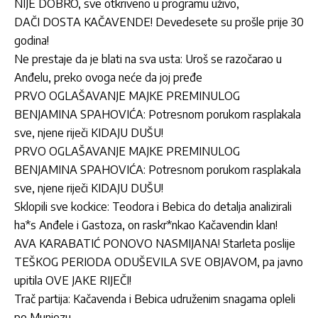
NIJE DOBRO, sve otkriveno u programu uživo,
DAČI DOSTA KAČAVENDE! Devedesete su prošle prije 30
godina!
Ne prestaje da je blati na sva usta: Uroš se razočarao u
Anđelu, preko ovoga neće da joj pređe
PRVO OGLAŠAVANJE MAJKE PREMINULOG
BENJAMINA SPAHOVIĆA: Potresnom porukom rasplakala
sve, njene riječi KIDAJU DUŠU!
PRVO OGLAŠAVANJE MAJKE PREMINULOG
BENJAMINA SPAHOVIĆA: Potresnom porukom rasplakala
sve, njene riječi KIDAJU DUŠU!
Sklopili sve kockice: Teodora i Bebica do detalja analizirali
ha*s Anđele i Gastoza, on raskr*nkao Kačavendin klan!
AVA KARABATIĆ PONOVO NASMIJANA! Starleta poslije
TEŠKOG PERIODA ODUŠEVILA SVE OBJAVOM, pa javno
upitila OVE JAKE RIJEČI!
Trač partija: Kačavenda i Bebica udruženim snagama opleli
po Munjezu