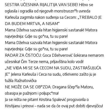
SESTRA UČESNIKA RIJALITIJA VAN SEBE! Hitno se
oglasila i ogradila od njegovih monstruozn*h uvreda
Karleuša zagrmila nakon suđenja sa Cecom: „TREBALO JE
DA BUDEM MRTVA, A NISAM“
Mama Džehva sazvala hitan higijenski sastanak! Matora
najvrjednija: Gdje su go*na, tu su pare!
Mama Džehva sazvala hitan higijenski sastanak! Matora
najvrjednija: Gdje su go*na, tu su pare!
RADAR ZA ČISTOĆU: Goca Džehverović šokirana nemarom
učesnika! Čim Terze nema, prljavština kolo vodi!
„NE VIĐA MI SE SA CECOM NA SUDU, ZASTRAŠUJUĆA
JE“ Jelena Karleuša i Ceca na sudu, otkriveno zašto ju je
tužila Ražnatovićka
NE MOŽE DA SE OB*ZDA: Dragana ščep*la Matoru,
obasipa je pažnjom i poljupc*ma!
Ja se ništa ne pitam! Kristina Spalević progovorila o
Kristijanu i prinovi – nada se da će ovaj put dobiti djevojčicu!