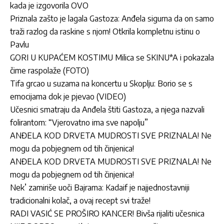
kada je izgovorila OVO
Priznala zašto je lagala Gastoza: Anđela sigurna da on samo
traži razlog da raskine s njom! Otkrila kompletnu istinu o
Pavlu
GORI U KUPAĆEM KOSTIMU Milica se SKINU*A i pokazala
čime raspolaže (FOTO)
Tifa grcao u suzama na koncertu u Skoplju: Borio se s
emocijama dok je pjevao (VIDEO)
Učesnici smatraju da Anđela štiti Gastoza, a njega nazvali
folirantom: “Vjerovatno ima sve napolju”
ANĐELA KOD DRVETA MUDROSTI SVE PRIZNALA! Ne
mogu da pobjegnem od tih činjenica!
ANĐELA KOD DRVETA MUDROSTI SVE PRIZNALA! Ne
mogu da pobjegnem od tih činjenica!
Nek’ zamiriše uoči Bajrama: Kadaif je najjednostavniji
tradicionalni kolač, a ovaj recept svi traže!
RADI VASIĆ SE PROŠIRO KANCER! Bivša rijaliti učesnica