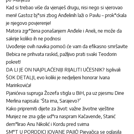
Kad si trebao više da vjeruješ drugu, nisi nego si vjerovao
meni! Gastoz bj*sni zbog Anđelinih laži o Pavlu – prok*ckala
je njegovo povjerenje!
Matora zgr*žena ponašanjem Anđele i Aneli, ne može da
sakrije koliko ih ne podnosi
Uvođenje ovih navika pomoći će vam da efikasno smršavite
Bebica ne prihvata raskid, pažljivo prati svaki Teodorin
pokret!
DA LI JE ON NAJPLAĆENIJI RIJALITI UČESNIK? Isplivali
ŠOK DETALJI, evo koliki je nedjeljeni honorar Ivana
Marinkovića!
Pjanićeva supruga Žozefa stigla u BiH, pa uz pjesmu Dine
Merlina napisala: ‘Šta ima, Sarajevo?’
Kako pripremiti dijete za život: važne životne vještine
Munjez ne zna gdje ud*ra naspram Kačavende, Stanić
dem*lirao Anu Nikolić i Kordu pred svima
SM*T U PORODICI JOVANE PAJIĆ! Pjevačica se oglasila