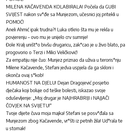
MILENA KAČAVENDA KOLABIRALA! Počela da GUBI
SVIJEST nakon sv*đe sa Munjezom, učesnici joj pritekli u
POMOĆ!
Aneli Ahmić ipak trudna?! Luka otkrio šta mu je rekla u
povjerenju – ovo mu je unijelo crv sumnje!
Đole Kralj uništ*o bivšu drugaricu, zak*cao je u živo blato, pa
progovorio o Terzi i Milici Veličković!
Za empatiju nije čuo: Munjez priznao da uživa u teroris*nju
Milene Kačavende, Stefani jedva uspjela da ga skloni i
okonča ovaj s*kob!
HUMANOST NA DJELU! Dejan Dragojević posjetio
dječaka koji boluje od teške bolesti, iskazao svoje
oduševljenje: „Moj drugar je NAJHRABRIJI i NAJJAČI
ČOVJEK NA SVIJETU!“
Tvoje dijete čuva moja majka! Stefani se posv*đala sa
Munjezom zbog Kačavende, vr*šti iz petnih žila! Ud*rala te
u stomak!