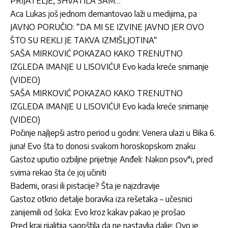
PRIJATELJE, SHVATILA SAM…“
Aca Lukas još jednom demantovao laži u medijima, pa
JAVNO PORUČIO: “DA MI SE IZVINE JAVNO JER OVO
ŠTO SU REKLI JE TAKVA IZMIŠLJOTINA“
SAŠA MIRKOVIĆ POKAZAO KAKO TRENUTNO
IZGLEDA IMANJE U LISOVIĆU! Evo kada kreće snimanje
(VIDEO)
SAŠA MIRKOVIĆ POKAZAO KAKO TRENUTNO
IZGLEDA IMANJE U LISOVIĆU! Evo kada kreće snimanje
(VIDEO)
Počinje najljepši astro period u godini: Venera ulazi u Bika 6.
juna! Evo šta to donosi svakom horoskopskom znaku
Gastoz uputio ozbiljne prijetnje Anđeli: Nakon psov*i, pred
svima rekao šta će joj učiniti
Bademi, orasi ili pistacije? Šta je najzdravije
Gastoz otkrio detalje boravka iza rešetaka – učesnici
zanijemili od šoka: Evo kroz kakav pakao je prošao
Pred kraj rijalitija saopštila da ne nastavlja dalje: Ovo je