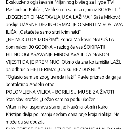
Ekskluzivno oglašavanje Miljaninog bivšeg za Hype TV!
Raskrinkao Kuliće: „Mislili su da sam sa njom iz KORISTI…“
„DEGENERICI NASTAVLJAJU SA LAŽIMA!“ Saša Mirković
poslije UŽASNE DEZINFORMACIJE O SMRTI MIROSLAVA
ILIĆA: „Ostaćete samo sitni kriminalci“
„NE MOGU DA IZDRŽIM“: Zorica Marković NAPUŠTA
dom nakon 30 GODINA – razlog će vas ŠOKIRATI!
HITNO OGLAŠAVANJE MIROSLAVA ILIĆA NAKON
VIJESTI DA JE PREMINUO! Otkrio da zna ko izmišlja LAŽI,
pa odbrusio HEJTERIMA: „Oni su BEZDUŠNI…“
“Oglasio sam se zbog uvreda i laži!” Pavle priznao da ga je
kontaktirao Anđelin otac
POLOMLJENA VILICA – BORILI SU MU SE ZA ŽIVOT!
Stanislav Krofak: „Ležao sam na podu ukočen!“
Vitamin koji usporava starenje: Naučnici otkrili i kako
Kristijan divlja po imanju sedam dana prije kraja rijalitija: Ne
može da se obuzda