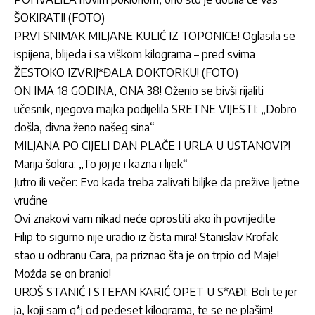
ŠOKIRATI! (FOTO)
PRVI SNIMAK MILJANE KULIĆ IZ TOPONICE! Oglasila se
ispijena, blijeda i sa viškom kilograma – pred svima
ŽESTOKO IZVRIJ*ĐALA DOKTORKU! (FOTO)
ON IMA 18 GODINA, ONA 38! Oženio se bivši rijaliti
učesnik, njegova majka podijelila SRETNE VIJESTI: „Dobro
došla, divna ženo našeg sina“
MILJANA PO CIJELI DAN PLAČE I URLA U USTANOVI?!
Marija šokira: „To joj je i kazna i lijek“
Jutro ili večer: Evo kada treba zalivati biljke da prežive ljetne
vrućine
Ovi znakovi vam nikad neće oprostiti ako ih povrijedite
Filip to sigurno nije uradio iz čista mira! Stanislav Krofak
stao u odbranu Cara, pa priznao šta je on trpio od Maje!
Možda se on branio!
UROŠ STANIĆ I STEFAN KARIĆ OPET U S*AĐI: Boli te jer
ja, koji sam g*j od pedeset kilograma, te se ne plašim!