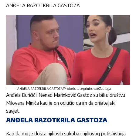
ANĐELA RAZOTKRILA GASTOZA
ANĐELA RAZOTKRILA GASTOZA/Photo:Youtube printscreen/Zadruga
Anđela Đuričić
i
Nenad Marinković Gastoz
su bili u društvu
Milovana Minića
kad je on odlučio da im da prijateljski
savjet.
ANĐELA RAZOTKRILA GASTOZA
Kao da mu je dosta njihovih sukoba i njihovog potiskivanja