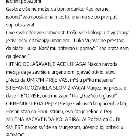
jednim potezom!
Gastoz više ne može da trpi Jordanku: Kao kera je
isponiž*vao i poslao na mjesto, ona mu se po prvi put
suprotstavila!
Ove svakodnevne aktivnosti troše više kalorija od vježbanja
Je*ivi jecaji odzvanjaju imanjem – Luka Vujović ne prestaje
da plače i kuka, Karić mu pritekao u pomoć: “Kao brata sam
ga gledao!”
HITNO OGLAŠAVANJE ACE LUKASA! Nakon navoda
medija da je završio u urgentnom, pjevač otkrio istinu:
„Neću da UMR*M PRIJE VAS, m*š u pi*ku materinu“
STEFANI DOŽIVJELA SLOM ŽIVACA! Munjez ne prestaje
da je TE*ORIŠE, ona mu zaprij*tila: „Raz*iću ti glavu!“
OKRENUO LEĐA PEJI!? Poslije svih uvr*da upućenih Zlati,
Hasan stao na Eninu stranu, evo šta je rekao o Peji!
MILENA KAČAVENDA KOLABIRALA! Počela da GUBI
SVIJEST nakon sv*đe sa Munjezom, učesnici joj pritekli u
POMOĆ!