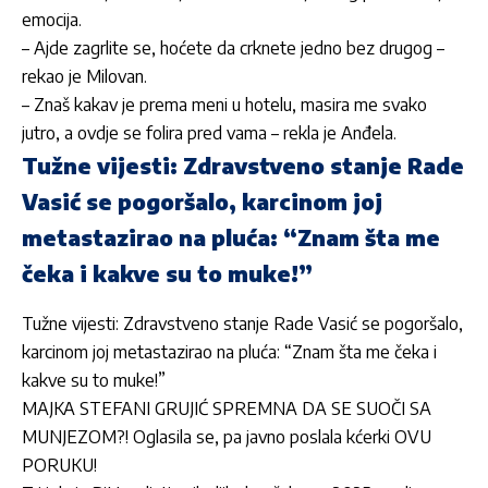
emocija.
– Ajde zagrlite se, hoćete da crknete jedno bez drugog –
rekao je
Milovan
.
– Znaš kakav je prema meni u hotelu, masira me svako
jutro, a ovdje se folira pred vama – rekla je
Anđela
.
Tužne vijesti: Zdravstveno stanje Rade
Vasić se pogoršalo, karcinom joj
metastazirao na pluća: “Znam šta me
čeka i kakve su to muke!”
Tužne vijesti: Zdravstveno stanje Rade Vasić se pogoršalo,
karcinom joj metastazirao na pluća: “Znam šta me čeka i
kakve su to muke!”
MAJKA STEFANI GRUJIĆ SPREMNA DA SE SUOČI SA
MUNJEZOM?! Oglasila se, pa javno poslala kćerki OVU
PORUKU!