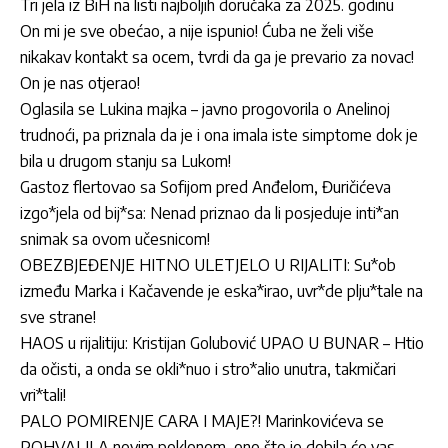
Tri jela iz BiH na listi najboljih doručaka za 2025. godinu
On mi je sve obećao, a nije ispunio! Ćuba ne želi više
nikakav kontakt sa ocem, tvrdi da ga je prevario za novac!
On je nas otjerao!
Oglasila se Lukina majka – javno progovorila o Anelinoj
trudnoći, pa priznala da je i ona imala iste simptome dok je
bila u drugom stanju sa Lukom!
Gastoz flertovao sa Sofijom pred Anđelom, Đuričićeva
izgo*jela od bij*sa: Nenad priznao da li posjeduje inti*an
snimak sa ovom učesnicom!
OBEZBJEĐENJE HITNO ULETJELO U RIJALITI: Su*ob
između Marka i Kačavende je eska*irao, uvr*de plju*tale na
sve strane!
HAOS u rijalitiju: Kristijan Golubović UPAO U BUNAR – Htio
da očisti, a onda se okli*nuo i stro*alio unutra, takmičari
vri*tali!
PALO POMIRENJE CARA I MAJE?! Marinkovićeva se
POHVALILA novim poklonom, ono što je dobila će vas