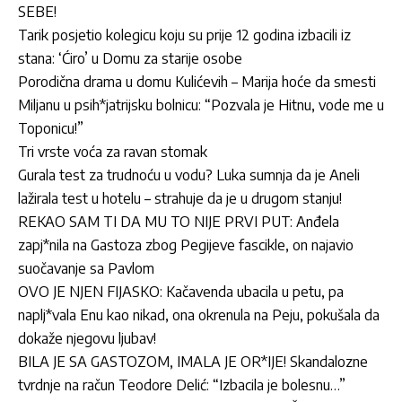
SEBE!
Tarik posjetio kolegicu koju su prije 12 godina izbacili iz
stana: ‘Ćiro’ u Domu za starije osobe
Porodična drama u domu Kulićevih – Marija hoće da smesti
Miljanu u psih*jatrijsku bolnicu: “Pozvala je Hitnu, vode me u
Toponicu!”
Tri vrste voća za ravan stomak
Gurala test za trudnoću u vodu? Luka sumnja da je Aneli
lažirala test u hotelu – strahuje da je u drugom stanju!
REKAO SAM TI DA MU TO NIJE PRVI PUT: Anđela
zapj*nila na Gastoza zbog Pegijeve fascikle, on najavio
suočavanje sa Pavlom
OVO JE NJEN FIJASKO: Kačavenda ubacila u petu, pa
naplj*vala Enu kao nikad, ona okrenula na Peju, pokušala da
dokaže njegovu ljubav!
BILA JE SA GASTOZOM, IMALA JE OR*IJE! Skandalozne
tvrdnje na račun Teodore Delić: “Izbacila je bolesnu…”