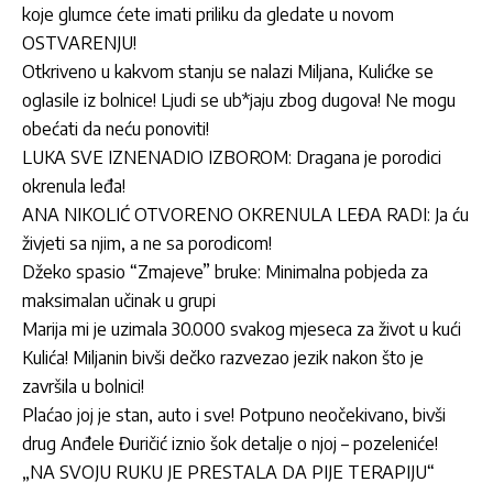
koje glumce ćete imati priliku da gledate u novom
OSTVARENJU!
Otkriveno u kakvom stanju se nalazi Miljana, Kulićke se
oglasile iz bolnice! Ljudi se ub*jaju zbog dugova! Ne mogu
obećati da neću ponoviti!
LUKA SVE IZNENADIO IZBOROM: Dragana je porodici
okrenula leđa!
ANA NIKOLIĆ OTVORENO OKRENULA LEĐA RADI: Ja ću
živjeti sa njim, a ne sa porodicom!
Džeko spasio “Zmajeve” bruke: Minimalna pobjeda za
maksimalan učinak u grupi
Marija mi je uzimala 30.000 svakog mjeseca za život u kući
Kulića! Miljanin bivši dečko razvezao jezik nakon što je
završila u bolnici!
Plaćao joj je stan, auto i sve! Potpuno neočekivano, bivši
drug Anđele Đuričić iznio šok detalje o njoj – pozeleniće!
„NA SVOJU RUKU JE PRESTALA DA PIJE TERAPIJU“