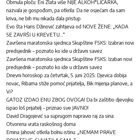
Obrnula ploču: Eni Zlata više NIJE ALKOH*LIČARKA,
nazvala je gospođom, pa otkrila: Da ne osjećam da sam
kriva, ne bih mu nikada dala pristup
Evo šta Haris Džinović zahtijeva od NOVE ŽENE: „KADA
SE ZAVRŠI U KREVETU…“
Završena maratonska sjednica Skupštine FSKS: Izabran novi
predsjednik – poznato ko ide u državni savez
Završena maratonska sjednica Skupštine FSKS: Izaban novi
predsjednik – poznato ko ide u državni savez
Dnevni horoskop za četvrtak, 5. juni 2025: Djevica dobija
novac, Ribama stiže pomoć prijatelja, Bik mijenja planove, a
Vi?
GATOZ IZDAO ENU ZBOG OVOGA! Da bi zaštitio djevojku
ispao loš prijatelj – priznao sve JAVNO!
David Dragojević sa suprugom napravio raj za sina:
Otvorena vrata raskošnog doma
Emina Jahović otkrila bolnu istinu: „NEMAM PRAVE