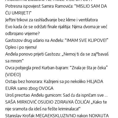
Potresna ispovijest Samira Ramovića: “MISLIO SAM DA
ĆU UMRIJETI“
Jeftini trikovi za rashlađivanje bez klime i ventilatora
Evo kada će se održati finale rijalitija: Njima dvoma je već
odbrojano vrijeme?
Gastozov drug udario na Anđelu: “IMAM SVE KLIPOVE!”
Opleo i po njemu!
Anđela ponovo prijeti Gastozu: „Nemoj ti da se zaj*bavaš
sa mnom“
Ovca pobjegla pred Kurban-bajram: “Znala je šta je čeka”
(VIDEO)
Ostaju bez honorara: Kažnjeni sa po nekoliko HILJADA
EURA samo zbog OVOGA
Uroš precrtao Anđelu gumicom: Sad ću da ispričam sve …
SAŠA MIRKOVIĆ OSUDIO ZDRAVKA ČOLIĆA! „Kako te
nije sramota da ideš na fešte kriminalaca!“
Stanislav Krofak MEGAEKSKLUZIVNO nakon NOKAUTA