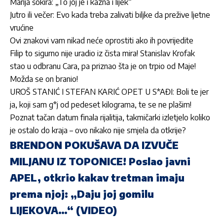
Marija šokira: „To joj je i kazna i lijek“
Jutro ili večer: Evo kada treba zalivati biljke da prežive ljetne
vrućine
Ovi znakovi vam nikad neće oprostiti ako ih povrijedite
Filip to sigurno nije uradio iz čista mira! Stanislav Krofak
stao u odbranu Cara, pa priznao šta je on trpio od Maje!
Možda se on branio!
UROŠ STANIĆ I STEFAN KARIĆ OPET U S*AĐI: Boli te jer
ja, koji sam g*j od pedeset kilograma, te se ne plašim!
Poznat tačan datum finala rijalitija, takmičarki izletjelo koliko
je ostalo do kraja – ovo nikako nije smjela da otkrije?
BRENDON POKUŠAVA DA IZVUČE
MILJANU IZ TOPONICE! Poslao javni
APEL, otkrio kakav tretman imaju
prema njoj: „Daju joj gomilu
LIJEKOVA…“ (VIDEO)