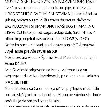
MUNJEZ ISKRENO O SV*ĐI SA KAČAVENDOM: Mislim
sve što sam joj rekao, a ona neka ne pije ako ne zna!
UROŠ STANIĆ O SVOJIM ISKUSTVIMA: Ja sam učiteljica
ljubavi, pokazao sam joj šta treba da radi sa dečkom!
EKSKLUZIVAN SNIMAK UNUTRAŠNJOSTI IMANJA U
LISOVIĆU! Enterijer od koga zastaje dah, Saša Mirković
otkrio koji projekat nas očekuje na ISTOM! (VIDEO)
Kofer im puca od stvari, a zaborave punjač: Ovi znakovi
uvijek nose previše stvari na put
Nevjerovatna vijest iz Španije: Real Madrid se raspituje o
Edinu Džeki?
Ivan Gavrilović odgovorio na Knezov demant da su
M*JENJALI djevojke devedesetih, pa otkrio ko je tada bio
NAJSUJETNIJI
Nakon raskida sa Carem dobija je*ive prij*tnje sm*ću: Taki
prijavio slučaj policiji, zabrinut za Majinu bezbjednost – hoće
počinitelja da smjesti iza rešetaka!
Ovih 9 znakova otkrivaju da vaš partner nije za duže staze