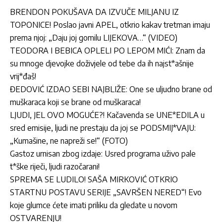
BRENDON POKUŠAVA DA IZVUČE MILJANU IZ
TOPONICE! Poslao javni APEL, otkrio kakav tretman imaju
prema njoj: „Daju joj gomilu LIJEKOVA…“ (VIDEO)
TEODORA I BEBICA OPLELI PO LEPOM MIĆI: Znam da
su mnoge djevojke doživjele od tebe da ih najst*ašnije
vrij*đaš!
ĐEDOVIĆ IZDAO SEBI NAJBLIŽE: One se uljudno brane od
muškaraca koji se brane od muškaraca!
LJUDI, JEL OVO MOGUĆE?! Kačavenda se UNE*EDILA u
sred emisije, ljudi ne prestaju da joj se PODSMIJ*VAJU:
„Kumašine, ne napreži se!“ (FOTO)
Gastoz urnisan zbog izdaje: Usred programa uživo pale
t*ške riječi, ljudi razočarani!
SPREMA SE LUDILO! SAŠA MIRKOVIĆ OTKRIO
STARTNU POSTAVU SERIJE „SAVRŠEN NERED“! Evo
koje glumce ćete imati priliku da gledate u novom
OSTVARENJU!