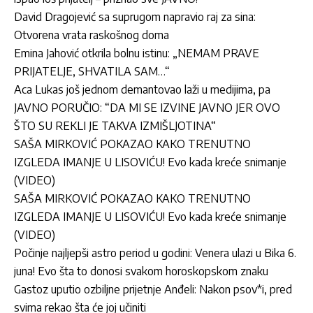
David Dragojević sa suprugom napravio raj za sina:
Otvorena vrata raskošnog doma
Emina Jahović otkrila bolnu istinu: „NEMAM PRAVE
PRIJATELJE, SHVATILA SAM…“
Aca Lukas još jednom demantovao laži u medijima, pa
JAVNO PORUČIO: “DA MI SE IZVINE JAVNO JER OVO
ŠTO SU REKLI JE TAKVA IZMIŠLJOTINA“
SAŠA MIRKOVIĆ POKAZAO KAKO TRENUTNO
IZGLEDA IMANJE U LISOVIĆU! Evo kada kreće snimanje
(VIDEO)
SAŠA MIRKOVIĆ POKAZAO KAKO TRENUTNO
IZGLEDA IMANJE U LISOVIĆU! Evo kada kreće snimanje
(VIDEO)
Počinje najljepši astro period u godini: Venera ulazi u Bika 6.
juna! Evo šta to donosi svakom horoskopskom znaku
Gastoz uputio ozbiljne prijetnje Anđeli: Nakon psov*i, pred
svima rekao šta će joj učiniti