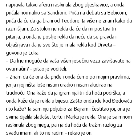
napravila takvu aferu i raskinula zbog pljeskavice, a onda
pričala normalno sa Sandrom. Priča na debati sa Bebicom,
priča da će da ga brani od Teodore. Ja više ne znam kako da
razmišljam. Za stolom je rekla da će da mi postavi tri
pitanja, a onda je poslije rekla da neće da se pravda i
objašnjava i da je sve što je imala rekla kod Drveta –
govorio je
Luka
.
– Da li je moguće da vašu višemjesečnu vezu završavate na
ovaj način? – pitao je voditelj.
– Znam da će ona da priđe i onda ćemo po mojim pravilima,
jer ja njoj ništa loše nisam uradio i nisam aludirao na
trudnoću. Ona kaže da ja igram rijaliti i da hoću podršku, a
onda kaže da je rekla u bijesu. Zašto onda ide kod Đedovića
i to kaže? Ja sam nju poljubio za Bajram i čestitao joj, ona je
svima dijelila slatkiše, tortu i Marku je rekla. Ona je sa mnom
raskinula zbog njega, pa i ja da hoću da tražim razlog za
svađu imam, ali to ne radim – rekao je on.