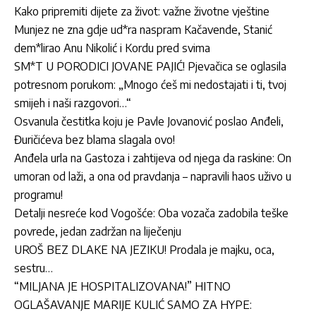
Kako pripremiti dijete za život: važne životne vještine
Munjez ne zna gdje ud*ra naspram Kačavende, Stanić
dem*lirao Anu Nikolić i Kordu pred svima
SM*T U PORODICI JOVANE PAJIĆ! Pjevačica se oglasila
potresnom porukom: „Mnogo ćeš mi nedostajati i ti, tvoj
smijeh i naši razgovori…“
Osvanula čestitka koju je Pavle Jovanović poslao Anđeli,
Đuričićeva bez blama slagala ovo!
Anđela urla na Gastoza i zahtijeva od njega da raskine: On
umoran od laži, a ona od pravdanja – napravili haos uživo u
programu!
Detalji nesreće kod Vogošće: Oba vozača zadobila teške
povrede, jedan zadržan na liječenju
UROŠ BEZ DLAKE NA JEZIKU! Prodala je majku, oca,
sestru…
“MILJANA JE HOSPITALIZOVANA!” HITNO
OGLAŠAVANJE MARIJE KULIĆ SAMO ZA HYPE: