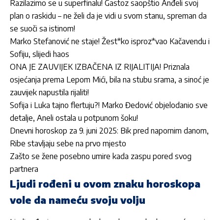
Razilazimo se u superfinalu! Gastoz saopštio Anđeli svoj
plan o raskidu – ne želi da je vidi u svom stanu, spreman da
se suoči sa istinom!
Marko Stefanović ne staje! Žest*ko isproz*vao Kačavendu i
Sofiju, slijedi haos
ONA JE ZAUVIJEK IZBAČENA IZ RIJALITIJA! Priznala
osjećanja prema Lepom Mići, bila na stubu srama, a sinoć je
zauvijek napustila rijaliti!
Sofija i Luka tajno flertuju?! Marko Đedović objelodanio sve
detalje, Aneli ostala u potpunom šoku!
Dnevni horoskop za 9. juni 2025: Bik pred napornim danom,
Ribe stavljaju sebe na prvo mjesto
Zašto se žene posebno umire kada zaspu pored svog
partnera
Ljudi rođeni u ovom znaku horoskopa
vole da nameću svoju volju