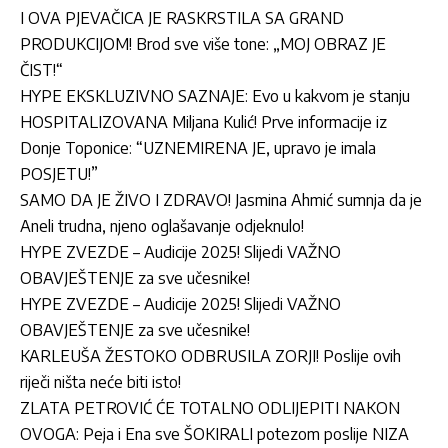
I OVA PJEVAČICA JE RASKRSTILA SA GRAND
PRODUKCIJOM! Brod sve više tone: „MOJ OBRAZ JE
ČIST!“
HYPE EKSKLUZIVNO SAZNAJE: Evo u kakvom je stanju
HOSPITALIZOVANA Miljana Kulić! Prve informacije iz
Donje Toponice: “UZNEMIRENA JE, upravo je imala
POSJETU!”
SAMO DA JE ŽIVO I ZDRAVO! Jasmina Ahmić sumnja da je
Aneli trudna, njeno oglašavanje odjeknulo!
HYPE ZVEZDE – Audicije 2025! Slijedi VAŽNO
OBAVJEŠTENJE za sve učesnike!
HYPE ZVEZDE – Audicije 2025! Slijedi VAŽNO
OBAVJEŠTENJE za sve učesnike!
KARLEUŠA ŽESTOKO ODBRUSILA ZORJI! Poslije ovih
riječi ništa neće biti isto!
ZLATA PETROVIĆ ĆE TOTALNO ODLIJEPITI NAKON
OVOGA: Peja i Ena sve ŠOKIRALI potezom poslije NIZA