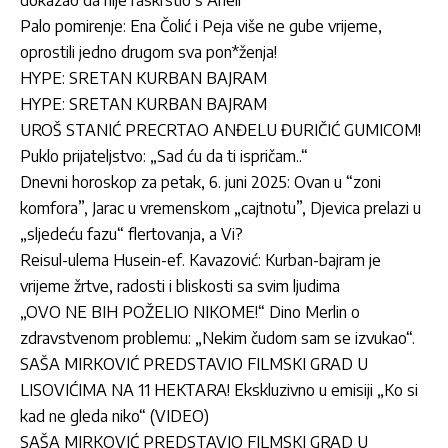
Palo pomirenje: Ena Čolić i Peja više ne gube vrijeme,
oprostili jedno drugom sva pon*ženja!
HYPE: SRETAN KURBAN BAJRAM
HYPE: SRETAN KURBAN BAJRAM
UROŠ STANIĆ PRECRTAO ANĐELU ĐURIČIĆ GUMICOM!
Puklo prijateljstvo: „Sad ću da ti ispričam..“
Dnevni horoskop za petak, 6. juni 2025: Ovan u “zoni
komfora”, Jarac u vremenskom „cajtnotu”, Djevica prelazi u
„sljedeću fazu“ flertovanja, a Vi?
Reisul-ulema Husein-ef. Kavazović: Kurban-bajram je
vrijeme žrtve, radosti i bliskosti sa svim ljudima
„OVO NE BIH POŽELIO NIKOME!“ Dino Merlin o
zdravstvenom problemu: „Nekim čudom sam se izvukao“.
SAŠA MIRKOVIĆ PREDSTAVIO FILMSKI GRAD U
LISOVIĆIMA NA 11 HEKTARA! Ekskluzivno u emisiji „Ko si
kad ne gleda niko“ (VIDEO)
SAŠA MIRKOVIĆ PREDSTAVIO FILMSKI GRAD U