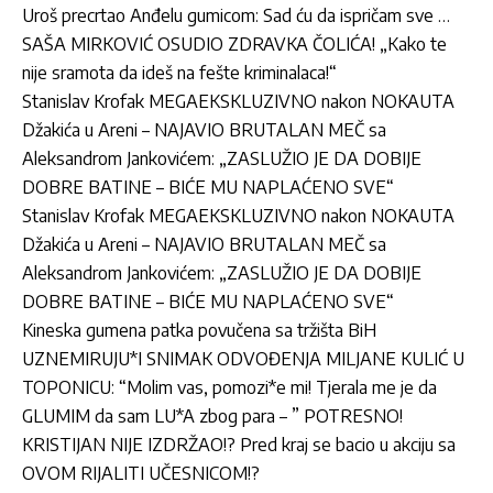
Uroš precrtao Anđelu gumicom: Sad ću da ispričam sve …
SAŠA MIRKOVIĆ OSUDIO ZDRAVKA ČOLIĆA! „Kako te
nije sramota da ideš na fešte kriminalaca!“
Stanislav Krofak MEGAEKSKLUZIVNO nakon NOKAUTA
Džakića u Areni – NAJAVIO BRUTALAN MEČ sa
Aleksandrom Jankovićem: „ZASLUŽIO JE DA DOBIJE
DOBRE BATINE – BIĆE MU NAPLAĆENO SVE“
Stanislav Krofak MEGAEKSKLUZIVNO nakon NOKAUTA
Džakića u Areni – NAJAVIO BRUTALAN MEČ sa
Aleksandrom Jankovićem: „ZASLUŽIO JE DA DOBIJE
DOBRE BATINE – BIĆE MU NAPLAĆENO SVE“
Kineska gumena patka povučena sa tržišta BiH
UZNEMIRUJU*I SNIMAK ODVOĐENJA MILJANE KULIĆ U
TOPONICU: “Molim vas, pomozi*e mi! Tjerala me je da
GLUMIM da sam LU*A zbog para – ” POTRESNO!
KRISTIJAN NIJE IZDRŽAO!? Pred kraj se bacio u akciju sa
OVOM RIJALITI UČESNICOM!?