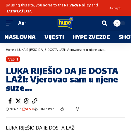
By using this site, you agree to the
Privacy Policy
and
Accept
Terms of Use
.
Aa
NASLOVNA
VIJESTI
HYPE ZVEZDE
SHO
Home
»
LUKA RIJEŠIO DA JE DOSTA LAŽI: Vjerovao sam u njene suze…
VESTI
LUKA RIJEŠIO DA JE DOSTA
LAŽI: Vjerovao sam u njene
suze…
09.06.2025
VESTI
238 Min Read
LUKA RIJEŠIO DA JE DOSTA LAŽI