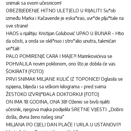
snimak sa ovom učesnicom!
OBEZBJEĐENJE HITNO ULETJELO U RIJALITI: Su*ob
između Marka i Kačavende je eska*irao, uvr*de plju*tale na
sve strane!
HAOS u rijalitiju: Kristijan Golubović UPAO U BUNAR – Htio
da očisti, a onda se okli*nuo i stro*alio unutra, takmičari
vri*tali!
PALO POMIRENJE CARA I MAJE?! Marinkovićeva se
POHVALILA novim poklonom, ono što je dobila će vas
ŠOKIRATI! (FOTO)
PRVI SNIMAK MILJANE KULIĆ IZ TOPONICE! Oglasila se
ispijena, blijeda i sa viškom kilograma – pred svima
ŽESTOKO IZVRIJ*ĐALA DOKTORKU! (FOTO)
ON IMA 18 GODINA, ONA 38! Oženio se bivši rijaliti
učesnik, njegova majka podijelila SRETNE VIJESTI: „Dobro
došla, divna ženo našeg sina“
MILJANA PO CIJELI DAN PLAČE I URLA U USTANOVI?!