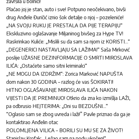
završila u bolnici!
Plaćao joj je stan, auto i sve! Potpuno neočekivano, bivši
drug Anđele Đuričić iznio šok detalje o njoj – pozeleniće!
„NA SVOJU RUKU JE PRESTALA DA PIJE TERAPIJU“
Ekskluzivno oglašavanje Miljaninog bivšeg za Hype TV!
Raskrinkao Kuliće: „Mislili su da sam sa njom iz KORISTI…“
„DEGENERICI NASTAVLJAJU SA LAŽIMA!“ Saša Mirković
poslije UŽASNE DEZINFORMACIJE O SMRTI MIROSLAVA
ILIĆA: „Ostaćete samo sitni kriminalci“
„NE MOGU DA IZDRŽIM“: Zorica Marković NAPUŠTA
dom nakon 30 GODINA – razlog će vas ŠOKIRATI!
HITNO OGLAŠAVANJE MIROSLAVA ILIĆA NAKON
VIJESTI DA JE PREMINUO! Otkrio da zna ko izmišlja LAŽI,
pa odbrusio HEJTERIMA: „Oni su BEZDUŠNI…“
“Oglasio sam se zbog uvreda i laži!” Pavle priznao da ga je
kontaktirao Anđelin otac
POLOMLJENA VILICA – BORILI SU MU SE ZA ŽIVOT!
Stanislav Krofak: „Ležao sam na podu ukočen!“