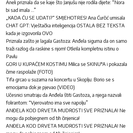
Aneli priznala da se kaje što Janjušu nije rodila dijete: “Nora
bi sad imala …”
„KADA ĆU SE UDATI?“ SMJEHOTRES! Ana Ćurčić urnisala
CHAT GPT: Vještačka inteligencija OSTALA BEZ TEKSTA
kada je izgovorila OVO
Priznala zašto je lagala Gastoza: Anđela sigurna da on samo
traži razlog da raskine s njom! Otkrila kompletnu istinu o
Pavlu
GORI U KUPAĆEM KOSTIMU Milica se SKINU*A i pokazala
čime raspolaže (FOTO)
Tifa grcao u suzama na koncertu u Skoplju: Borio se s
emocijama dok je pjevao (VIDEO)
Učesnici smatraju da Anđela štiti Gastoza, a njega nazvali
folirantom: “Vjerovatno ima sve napolju”
ANĐELA KOD DRVETA MUDROSTI SVE PRIZNALA! Ne
mogu da pobjegnem od tih činjenica!
ANĐELA KOD DRVETA MUDROSTI SVE PRIZNALA! Ne