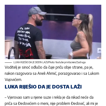
LUKA RIJEŠIO DA JE DOSTA LAŽI/Photo: Youtube printscreen/Zadruga
Voditelj je sinoć odlučio da čuje priču obje strane, pa je,
nakon razgovora sa
Aneli Ahmić
, porazgovarao i sa
Lukom
Vujovićem
.
LUKA RIJEŠIO DA JE DOSTA LAŽI
– Vjerovao sam u njene suze i rekla je da nikad neće da
priča sa Đedovićem o meni, nije problem Đedović, ali mi je