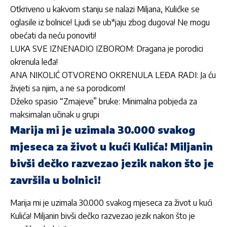
Otkriveno u kakvom stanju se nalazi Miljana, Kulićke se
oglasile iz bolnice! Ljudi se ub*jaju zbog dugova! Ne mogu
obećati da neću ponoviti!
LUKA SVE IZNENADIO IZBOROM: Dragana je porodici
okrenula leđa!
ANA NIKOLIĆ OTVORENO OKRENULA LEĐA RADI: Ja ću
živjeti sa njim, a ne sa porodicom!
Džeko spasio “Zmajeve” bruke: Minimalna pobjeda za
maksimalan učinak u grupi
Marija mi je uzimala 30.000 svakog
mjeseca za život u kući Kulića! Miljanin
bivši dečko razvezao jezik nakon što je
završila u bolnici!
Marija mi je uzimala 30.000 svakog mjeseca za život u kući
Kulića! Miljanin bivši dečko razvezao jezik nakon što je