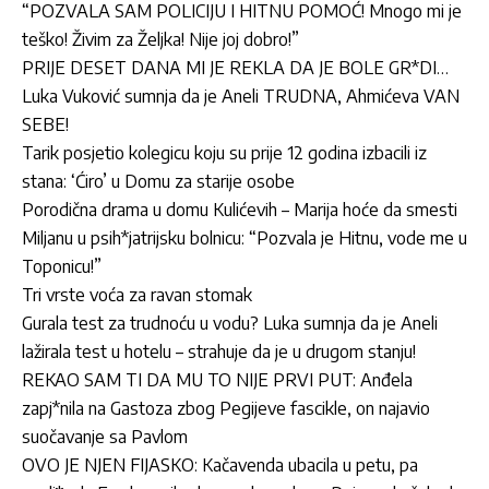
“POZVALA SAM POLICIJU I HITNU POMOĆ! Mnogo mi je
teško! Živim za Željka! Nije joj dobro!”
PRIJE DESET DANA MI JE REKLA DA JE BOLE GR*DI…
Luka Vuković sumnja da je Aneli TRUDNA, Ahmićeva VAN
SEBE!
Tarik posjetio kolegicu koju su prije 12 godina izbacili iz
stana: ‘Ćiro’ u Domu za starije osobe
Porodična drama u domu Kulićevih – Marija hoće da smesti
Miljanu u psih*jatrijsku bolnicu: “Pozvala je Hitnu, vode me u
Toponicu!”
Tri vrste voća za ravan stomak
Gurala test za trudnoću u vodu? Luka sumnja da je Aneli
lažirala test u hotelu – strahuje da je u drugom stanju!
REKAO SAM TI DA MU TO NIJE PRVI PUT: Anđela
zapj*nila na Gastoza zbog Pegijeve fascikle, on najavio
suočavanje sa Pavlom
OVO JE NJEN FIJASKO: Kačavenda ubacila u petu, pa