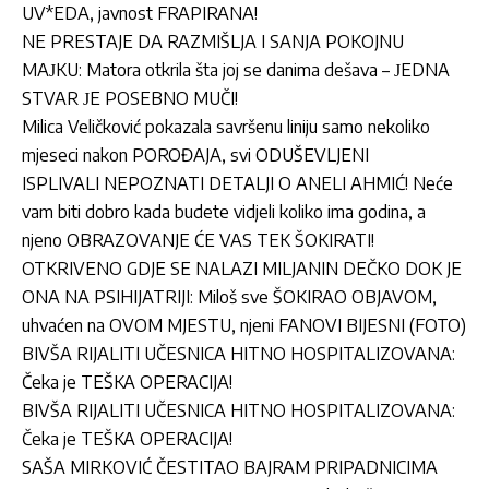
UV*EDA, javnost FRAPIRANA!
NE PRESTAJE DA RAZMIŠLJA I SANJA POKOJNU
MAЈKU: Matora otkrila šta joj se danima dešava – ЈEDNA
STVAR ЈE POSEBNO MUČI!
Milica Veličković pokazala savršenu liniju samo nekoliko
mjeseci nakon POROĐAJA, svi ODUŠEVLJENI
ISPLIVALI NEPOZNATI DETALJI O ANELI AHMIĆ! Neće
vam biti dobro kada budete vidjeli koliko ima godina, a
njeno OBRAZOVANJE ĆE VAS TEK ŠOKIRATI!
OTKRIVENO GDJE SE NALAZI MILJANIN DEČKO DOK JE
ONA NA PSIHIJATRIJI: Miloš sve ŠOKIRAO OBJAVOM,
uhvaćen na OVOM MJESTU, njeni FANOVI BIJESNI (FOTO)
BIVŠA RIJALITI UČESNICA HITNO HOSPITALIZOVANA:
Čeka je TEŠKA OPERACIJA!
BIVŠA RIJALITI UČESNICA HITNO HOSPITALIZOVANA:
Čeka je TEŠKA OPERACIJA!
SAŠA MIRKOVIĆ ČESTITAO BAJRAM PRIPADNICIMA