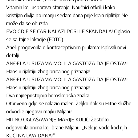
Vitamin koji usporava starenje: Naučnici otkrili i kako
Kristijan divlja po imanju sedam dana prije kraja rijalitija: Ne
može da se obuzda
EVO GDJE SE CAR NALAZI POSLIJE SKANDALA! Oglasio
se sa tajne lokacije (FOTO)
Aneli progovorila o kontraceptivnim pilulama: Isplivali novi
detalji
ANĐELA U SUZAMA MOLILA GASTOZA DA JE OSTAVI!
Haos u rijalitiju zbog brutalnog priznanja!
ANĐELA U SUZAMA MOLILA GASTOZA DA JE OSTAVI!
Haos u rijalitiju zbog brutalnog priznanja!
Dva najnepristojnija horoskopska znaka
Otkriveno gdje se nalazio maleni Željko dok su Hitne službe
odvodile njegovu majku Miljanu!
HITNO OGLAŠAVANJE MARIJE KULIĆ! Žestoko
odgovorila onima koji brane Miljanu: „Nek je vode kod njih
KUĆI NA DVA DANA!“