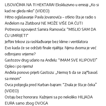
LISOVIĆIMA NA 11 HEKTARA! Ekskluzivno u emisiji „Ko si
kad ne gleda niko“ (VIDEO)
Hitno oglašavanje Pavla Jovanovića – otkrio šta je radio s
Anđelom na Zlatiboru! NE MOŽE VIŠE DA ĆUTI
Potresna ispovijest Samira Ramovića: “MISLIO SAM DA
ĆU UMRIJETI“
Jeftini trikovi za rashlađivanje bez klime i ventilatora
Evo kada će se održati finale rijalitija: Njima dvoma je već
odbrojano vrijeme?
Gastozov drug udario na Anđelu: “IMAM SVE KLIPOVE!”
Opleo i po njemu!
Anđela ponovo prijeti Gastozu: „Nemoj ti da se zaj*bavaš
sa mnom“
Ovca pobjegla pred Kurban-bajram: “Znala je šta je čeka”
(VIDEO)
Ostaju bez honorara: Kažnjeni sa po nekoliko HILJADA
EURA samo zbog OVOGA