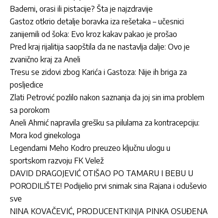
Bademi, orasi ili pistacije? Šta je najzdravije
Gastoz otkrio detalje boravka iza rešetaka – učesnici
zanijemili od šoka: Evo kroz kakav pakao je prošao
Pred kraj rijalitija saopštila da ne nastavlja dalje: Ovo je
zvanično kraj za Aneli
Tresu se zidovi zbog Karića i Gastoza: Nije ih briga za
posljedice
Zlati Petrović pozlilo nakon saznanja da joj sin ima problem
sa porokom
Aneli Ahmić napravila grešku sa pilulama za kontracepciju:
Mora kod ginekologa
Legendarni Meho Kodro preuzeo ključnu ulogu u
sportskom razvoju FK Velež
DAVID DRAGOJEVIĆ OTIŠAO PO TAMARU I BEBU U
PORODILIŠTE! Podijelio prvi snimak sina Rajana i oduševio
sve
NINA KOVAČEVIĆ, PRODUCENTKINJA PINKA OSUĐENA