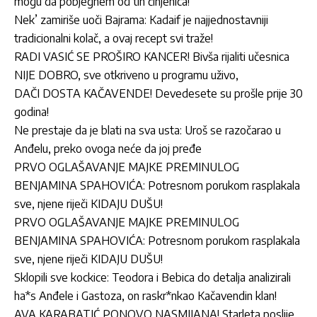
mogu da pobjegnem od tih činjenica!
Nek’ zamiriše uoči Bajrama: Kadaif je najjednostavniji
tradicionalni kolač, a ovaj recept svi traže!
RADI VASIĆ SE PROŠIRO KANCER! Bivša rijaliti učesnica
NIJE DOBRO, sve otkriveno u programu uživo,
DAČI DOSTA KAČAVENDE! Devedesete su prošle prije 30
godina!
Ne prestaje da je blati na sva usta: Uroš se razočarao u
Anđelu, preko ovoga neće da joj pređe
PRVO OGLAŠAVANJE MAJKE PREMINULOG
BENJAMINA SPAHOVIĆA: Potresnom porukom rasplakala
sve, njene riječi KIDAJU DUŠU!
PRVO OGLAŠAVANJE MAJKE PREMINULOG
BENJAMINA SPAHOVIĆA: Potresnom porukom rasplakala
sve, njene riječi KIDAJU DUŠU!
Sklopili sve kockice: Teodora i Bebica do detalja analizirali
ha*s Anđele i Gastoza, on raskr*nkao Kačavendin klan!
AVA KARABATIĆ PONOVO NASMIJANA! Starleta poslije