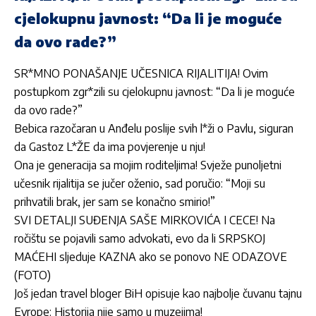
cjelokupnu javnost: “Da li je moguće
da ovo rade?”
SR*MNO PONAŠANJE UČESNICA RIJALITIJA! Ovim
postupkom zgr*zili su cjelokupnu javnost: “Da li je moguće
da ovo rade?”
Bebica razočaran u Anđelu poslije svih l*ži o Pavlu, siguran
da Gastoz L*ŽE da ima povjerenje u nju!
Ona je generacija sa mojim roditeljima! Svježe punoljetni
učesnik rijalitija se jučer oženio, sad poručio: “Moji su
prihvatili brak, jer sam se konačno smirio!”
SVI DETALJI SUĐENJA SAŠE MIRKOVIĆA I CECE! Na
ročištu se pojavili samo advokati, evo da li SRPSKOJ
MAĆEHI sljeduje KAZNA ako se ponovo NE ODAZOVE
(FOTO)
Još jedan travel bloger BiH opisuje kao najbolje čuvanu tajnu
Evrope: Historija nije samo u muzejima!