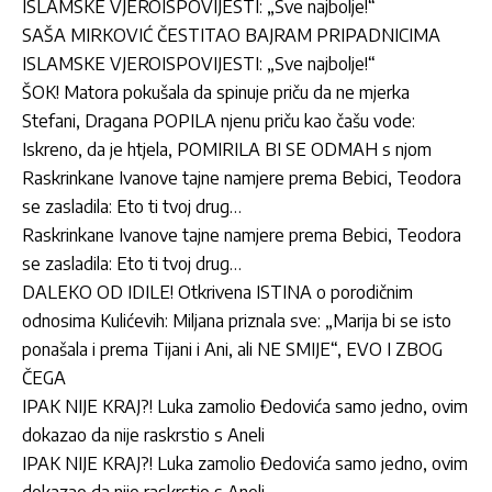
ISLAMSKE VJEROISPOVIJESTI: „Sve najbolje!“
SAŠA MIRKOVIĆ ČESTITAO BAJRAM PRIPADNICIMA
ISLAMSKE VJEROISPOVIJESTI: „Sve najbolje!“
ŠOK! Matora pokušala da spinuje priču da ne mjerka
Stefani, Dragana POPILA njenu priču kao čašu vode:
Iskreno, da je htjela, POMIRILA BI SE ODMAH s njom
Raskrinkane Ivanove tajne namjere prema Bebici, Teodora
se zasladila: Eto ti tvoj drug…
Raskrinkane Ivanove tajne namjere prema Bebici, Teodora
se zasladila: Eto ti tvoj drug…
DALEKO OD IDILE! Otkrivena ISTINA o porodičnim
odnosima Kulićevih: Miljana priznala sve: „Marija bi se isto
ponašala i prema Tijani i Ani, ali NE SMIJE“, EVO I ZBOG
ČEGA
IPAK NIJE KRAJ?! Luka zamolio Đedovića samo jedno, ovim
dokazao da nije raskrstio s Aneli
IPAK NIJE KRAJ?! Luka zamolio Đedovića samo jedno, ovim
dokazao da nije raskrstio s Aneli