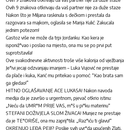
Ovih 9 znakova otkrivaju da vaš partner nije za duže staze
Nakon što je Miljana raskinula s dečkom i prestala da
razgovara sa majkom, oglasila se Marija Kulić: Zakucala
jednim potezom!
Gastoz više ne može da trpi Jordanku: Kao kera je
isponiž*vao i poslao na mjesto, ona mu se po prvi put
suprotstavila!
Ove svakodnevne aktivnosti troše više kalorija od vježbanja
Je*ivi jecaji odzvanjaju imanjem – Luka Vujović ne prestaje
da plače i kuka, Karić mu pritekao u pomoć: “Kao brata sam
ga gledao!”
HITNO OGLAŠAVANJE ACE LUKASA! Nakon navoda
medija da je završio u urgentnom, pjevač otkrio istinu:
„Neću da UMR*M PRIJE VAS, m*š u pi*ku materinu“
STEFANI DOŽIVJELA SLOM ŽIVACA! Munjez ne prestaje
da je TE*ORIŠE, ona mu zaprij*tila: „Raz*iću ti glavu!“
OKRENUO LEĐA PEJI!? Poslije svih uvr*da upućenih Zlati,