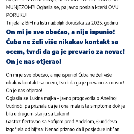
MUNJEZOM?! Oglasila se, pa javno poslala kćerki OVU
PORUKU!
Tri jela iz BiH na listi najboljih doručaka za 2025. godinu
On mi je sve obećao, a nije ispunio!
Ćuba ne želi više nikakav kontakt sa
ocem, tvrdi da ga je prevario za novac!
On je nas otjerao!
On mi je sve obećao, a nije ispunio! Ćuba ne želi više
nikakav kontakt sa ocem, tvrdi da ga je prevario za novac!
On je nas otjerao!
Oglasila se Lukina majka – javno progovorila o Anelinoj
trudnoći, pa priznala da je i ona imala iste simptome dok je
bila u drugom stanju sa Lukom!
Gastoz flertovao sa Sofijom pred Anđelom, Đuričićeva
izgo*jela od bij*sa: Nenad priznao da li posjeduje inti*an