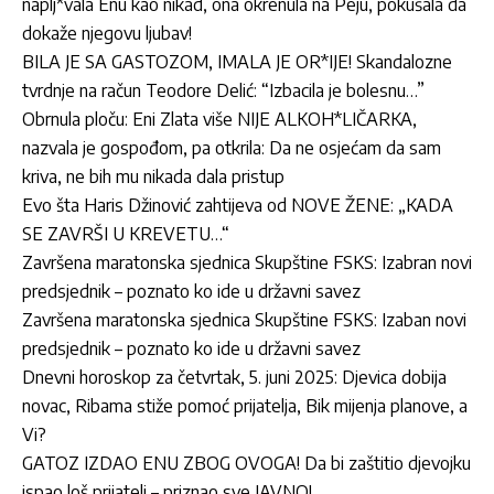
naplj*vala Enu kao nikad, ona okrenula na Peju, pokušala da
dokaže njegovu ljubav!
BILA JE SA GASTOZOM, IMALA JE OR*IJE! Skandalozne
tvrdnje na račun Teodore Delić: “Izbacila je bolesnu…”
Obrnula ploču: Eni Zlata više NIJE ALKOH*LIČARKA,
nazvala je gospođom, pa otkrila: Da ne osjećam da sam
kriva, ne bih mu nikada dala pristup
Evo šta Haris Džinović zahtijeva od NOVE ŽENE: „KADA
SE ZAVRŠI U KREVETU…“
Završena maratonska sjednica Skupštine FSKS: Izabran novi
predsjednik – poznato ko ide u državni savez
Završena maratonska sjednica Skupštine FSKS: Izaban novi
predsjednik – poznato ko ide u državni savez
Dnevni horoskop za četvrtak, 5. juni 2025: Djevica dobija
novac, Ribama stiže pomoć prijatelja, Bik mijenja planove, a
Vi?
GATOZ IZDAO ENU ZBOG OVOGA! Da bi zaštitio djevojku
ispao loš prijatelj – priznao sve JAVNO!