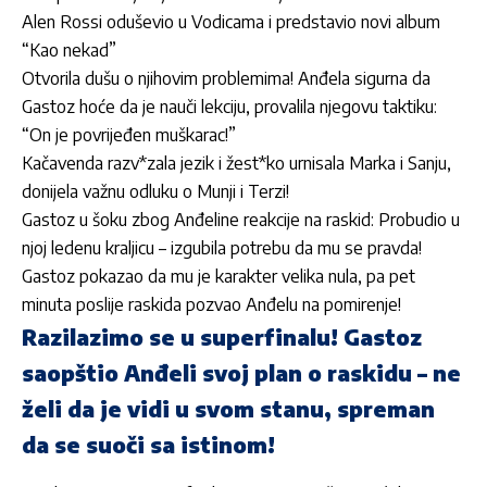
Alen Rossi oduševio u Vodicama i predstavio novi album
“Kao nekad”
Otvorila dušu o njihovim problemima! Anđela sigurna da
Gastoz hoće da je nauči lekciju, provalila njegovu taktiku:
“On je povrijeđen muškarac!”
Kačavenda razv*zala jezik i žest*ko urnisala Marka i Sanju,
donijela važnu odluku o Munji i Terzi!
Gastoz u šoku zbog Anđeline reakcije na raskid: Probudio u
njoj ledenu kraljicu – izgubila potrebu da mu se pravda!
Gastoz pokazao da mu je karakter velika nula, pa pet
minuta poslije raskida pozvao Anđelu na pomirenje!
Razilazimo se u superfinalu! Gastoz
saopštio Anđeli svoj plan o raskidu – ne
želi da je vidi u svom stanu, spreman
da se suoči sa istinom!