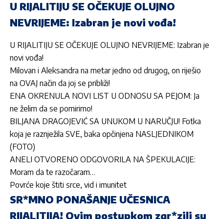
U RIJALITIJU SE OČEKUJE OLUJNO
NEVRIJEME: Izabran je novi vođa!
U RIJALITIJU SE OČEKUJE OLUJNO NEVRIJEME: Izabran je
novi vođa!
Milovan i Aleksandra na metar jedno od drugog, on riješio
na OVAJ način da joj se približi!
ENA OKRENULA NOVI LIST U ODNOSU SA PEJOM: Ja
ne želim da se pomirimo!
BILJANA DRAGOJEVIĆ SA UNUKOM U NARUČJU! Fotka
koja je raznježila SVE, baka opčinjena NASLJEDNIKOM
(FOTO)
ANELI OTVORENO ODGOVORILA NA ŠPEKULACIJE:
Moram da te razočaram…
Povrće koje štiti srce, vid i imunitet
SR*MNO PONAŠANJE UČESNICA
RIJALITIJA! Ovim postupkom zgr*zili su