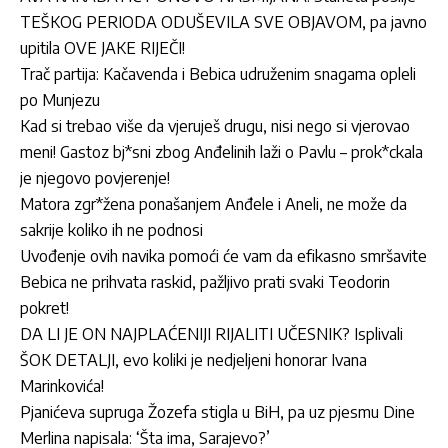
TEŠKOG PERIODA ODUŠEVILA SVE OBJAVOM, pa javno
upitila OVE JAKE RIJEČI!
Trač partija: Kačavenda i Bebica udruženim snagama opleli
po Munjezu
Kad si trebao više da vjeruješ drugu, nisi nego si vjerovao
meni! Gastoz bj*sni zbog Anđelinih laži o Pavlu – prok*ckala
je njegovo povjerenje!
Matora zgr*žena ponašanjem Anđele i Aneli, ne može da
sakrije koliko ih ne podnosi
Uvođenje ovih navika pomoći će vam da efikasno smršavite
Bebica ne prihvata raskid, pažljivo prati svaki Teodorin
pokret!
DA LI JE ON NAJPLAĆENIJI RIJALITI UČESNIK? Isplivali
ŠOK DETALJI, evo koliki je nedjeljeni honorar Ivana
Marinkovića!
Pjanićeva supruga Žozefa stigla u BiH, pa uz pjesmu Dine
Merlina napisala: ‘Šta ima, Sarajevo?’