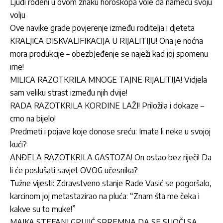
Ljudi rođeni u ovom znaku horoskopa vole da nameću svoju
volju
Ove navike grade povjerenje između roditelja i djeteta
KRALJICA DISKVALIFIKACIJA U RIJALITIJU! Ona je noćna
mora produkcije – obezbJeđenje se naježi kad joj spomenu
ime!
MILICA RAZOTKRILA MNOGE TAJNE RIJALITIJA! Vidjela
sam veliku strast između njih dvije!
RADA RAZOTKRILA KORDINE LAŽI! Priložila i dokaze –
crno na bijelo!
Predmeti i pojave koje donose sreću: Imate li neke u svojoj
kući?
ANĐELA RAZOTKRILA GASTOZA! On ostao bez riječi! Da
li će poslušati savjet OVOG učesnika?
Tužne vijesti: Zdravstveno stanje Rade Vasić se pogoršalo,
karcinom joj metastazirao na pluća: “Znam šta me čeka i
kakve su to muke!”
MAJKA STEFANI GRUJIĆ SPREMNA DA SE SUOČI SA