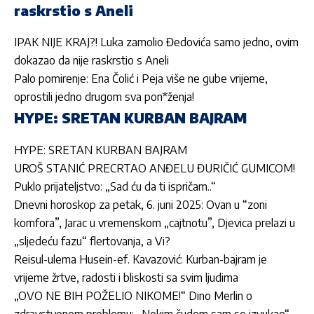
raskrstio s Aneli
IPAK NIJE KRAJ?! Luka zamolio Đedovića samo jedno, ovim
dokazao da nije raskrstio s Aneli
Palo pomirenje: Ena Čolić i Peja više ne gube vrijeme,
oprostili jedno drugom sva pon*ženja!
HYPE: SRETAN KURBAN BAJRAM
HYPE: SRETAN KURBAN BAJRAM
UROŠ STANIĆ PRECRTAO ANĐELU ĐURIČIĆ GUMICOM!
Puklo prijateljstvo: „Sad ću da ti ispričam..“
Dnevni horoskop za petak, 6. juni 2025: Ovan u “zoni
komfora”, Jarac u vremenskom „cajtnotu”, Djevica prelazi u
„sljedeću fazu“ flertovanja, a Vi?
Reisul-ulema Husein-ef. Kavazović: Kurban-bajram je
vrijeme žrtve, radosti i bliskosti sa svim ljudima
„OVO NE BIH POŽELIO NIKOME!“ Dino Merlin o
zdravstvenom problemu: „Nekim čudom sam se izvukao“.