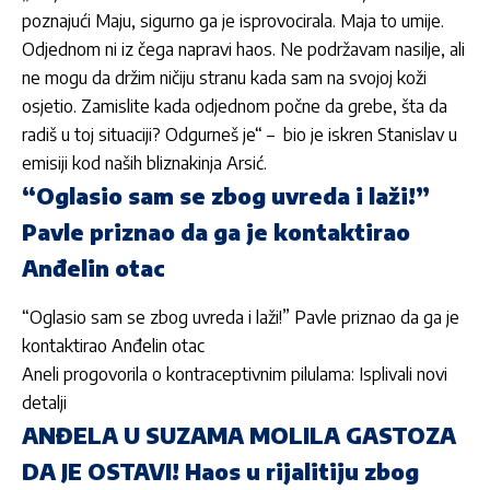
poznajući Maju, sigurno ga je isprovocirala. Maja to umije.
Odjednom ni iz čega napravi haos. Ne podržavam nasilje, ali
ne mogu da držim ničiju stranu kada sam na svojoj koži
osjetio. Zamislite kada odjednom počne da grebe, šta da
radiš u toj situaciji? Odgurneš je“ – bio je iskren Stanislav u
emisiji kod naših bliznakinja Arsić.
“Oglasio sam se zbog uvreda i laži!”
Pavle priznao da ga je kontaktirao
Anđelin otac
“Oglasio sam se zbog uvreda i laži!” Pavle priznao da ga je
kontaktirao Anđelin otac
Aneli progovorila o kontraceptivnim pilulama: Isplivali novi
detalji
ANĐELA U SUZAMA MOLILA GASTOZA
DA JE OSTAVI! Haos u rijalitiju zbog