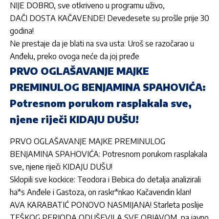
NIJE DOBRO, sve otkriveno u programu uživo,
DAČI DOSTA KAČAVENDE! Devedesete su prošle prije 30
godina!
Ne prestaje da je blati na sva usta: Uroš se razočarao u
Anđelu, preko ovoga neće da joj pređe
PRVO OGLAŠAVANJE MAJKE
PREMINULOG BENJAMINA SPAHOVIĆA:
Potresnom porukom rasplakala sve,
njene riječi KIDAJU DUŠU!
PRVO OGLAŠAVANJE MAJKE PREMINULOG
BENJAMINA SPAHOVIĆA: Potresnom porukom rasplakala
sve, njene riječi KIDAJU DUŠU!
Sklopili sve kockice: Teodora i Bebica do detalja analizirali
ha*s Anđele i Gastoza, on raskr*nkao Kačavendin klan!
AVA KARABATIĆ PONOVO NASMIJANA! Starleta poslije
TEŠKOG PERIODA ODUŠEVILA SVE OBJAVOM, pa javno