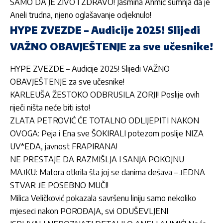
SAMO DA JE ŽIVO I ZDRAVO! Jasmina Ahmić sumnja da je
Aneli trudna, njeno oglašavanje odjeknulo!
HYPE ZVEZDE – Audicije 2025! Slijedi
VAŽNO OBAVJEŠTENJE za sve učesnike!
HYPE ZVEZDE – Audicije 2025! Slijedi VAŽNO
OBAVJEŠTENJE za sve učesnike!
KARLEUŠA ŽESTOKO ODBRUSILA ZORJI! Poslije ovih
riječi ništa neće biti isto!
ZLATA PETROVIĆ ĆE TOTALNO ODLIJEPITI NAKON
OVOGA: Peja i Ena sve ŠOKIRALI potezom poslije NIZA
UV*EDA, javnost FRAPIRANA!
NE PRESTAJE DA RAZMIŠLJA I SANJA POKOJNU
MAЈKU: Matora otkrila šta joj se danima dešava – ЈEDNA
STVAR ЈE POSEBNO MUČI!
Milica Veličković pokazala savršenu liniju samo nekoliko
mjeseci nakon POROĐAJA, svi ODUŠEVLJENI