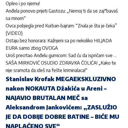
Opleo i po njemu!
Anđela ponovo prijeti Gastozu: „Nemoj ti da se zaj*bavaš
sa mnom“
Ovca pobjegla pred Kurban-bajram: “Znala je šta je čeka”
(VIDEO)
Ostaju bez honorara: Kažnjeni sa po nekoliko HILJADA
EURA samo zbog OVOGA
Uroš precrtao Anđelu gumicom: Sad ću da ispričam sve …
SAŠA MIRKOVIĆ OSUDIO ZDRAVKA ČOLIĆA! „Kako te
nije sramota da ideš na fešte kriminalaca!“
Stanislav Krofak MEGAEKSKLUZIVNO
nakon NOKAUTA Džakića u Areni –
NAJAVIO BRUTALAN MEČ sa
Aleksandrom Jankovićem: „ZASLUŽIO
JE DA DOBIJE DOBRE BATINE – BIĆE MU
NAPLAĆENO SVE“