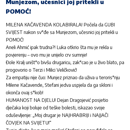
Munjezom, učesnici joj pritekli u
POMOĆ!
MILENA KAČAVENDA KOLABIRALA! Počela da GUBI
SVIJEST nakon sv*đe sa Munjezom, učesnici joj pritekli u
POMOĆ!
Aneli Ahmić ipak trudna?! Luka otkrio šta mu je rekla u
povjerenju – ovo mu je unijelo crv sumnje!
Đole Kralj uništ*o bivšu drugaricu, zak*cao je u živo blato, pa
progovorio o Terzi i Milici Veličković!
Za empatiju nije čuo: Munjez priznao da uživa u teroris*nju
Milene Kačavende, Stefani jedva uspjela da ga skloni i
okonča ovaj s*kob!
HUMANOST NA DJELU! Dejan Dragojević posjetio
dječaka koji boluje od teške bolesti, iskazao svoje
oduševljenje: „Moj drugar je NAJHRABRIJI i NAJJAČI
ČOVJEK NA SVIJETU!“