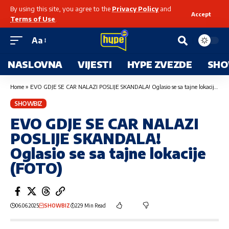
By using this site, you agree to the
Privacy Policy
and
Accept
Terms of Use
.
Aa
NASLOVNA
VIJESTI
HYPE ZVEZDE
SHO
Home
»
EVO GDJE SE CAR NALAZI POSLIJE SKANDALA! Oglasio se sa tajne lokacije (FOTO)
SHOWBIZ
EVO GDJE SE CAR NALAZI
POSLIJE SKANDALA!
Oglasio se sa tajne lokacije
(FOTO)
06.06.2025
SHOWBIZ
229 Min Read