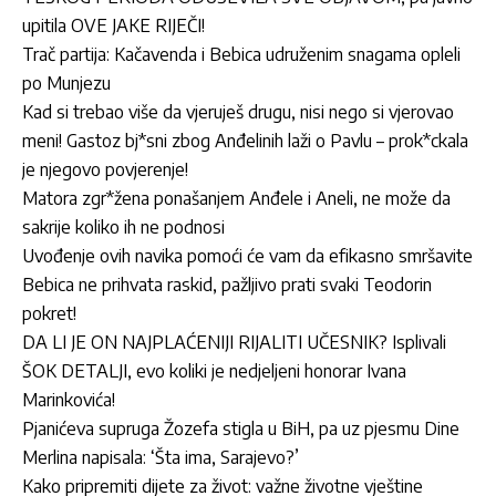
upitila OVE JAKE RIJEČI!
Trač partija: Kačavenda i Bebica udruženim snagama opleli
po Munjezu
Kad si trebao više da vjeruješ drugu, nisi nego si vjerovao
meni! Gastoz bj*sni zbog Anđelinih laži o Pavlu – prok*ckala
je njegovo povjerenje!
Matora zgr*žena ponašanjem Anđele i Aneli, ne može da
sakrije koliko ih ne podnosi
Uvođenje ovih navika pomoći će vam da efikasno smršavite
Bebica ne prihvata raskid, pažljivo prati svaki Teodorin
pokret!
DA LI JE ON NAJPLAĆENIJI RIJALITI UČESNIK? Isplivali
ŠOK DETALJI, evo koliki je nedjeljeni honorar Ivana
Marinkovića!
Pjanićeva supruga Žozefa stigla u BiH, pa uz pjesmu Dine
Merlina napisala: ‘Šta ima, Sarajevo?’
Kako pripremiti dijete za život: važne životne vještine