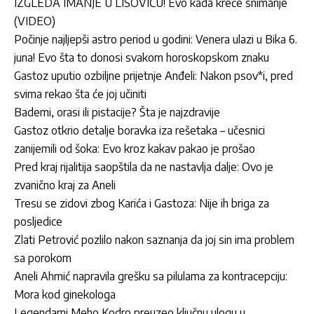
IZGLEDA IMANJE U LISOVIĆU! Evo kada kreće snimanje
(VIDEO)
Počinje najljepši astro period u godini: Venera ulazi u Bika 6.
juna! Evo šta to donosi svakom horoskopskom znaku
Gastoz uputio ozbiljne prijetnje Anđeli: Nakon psov*i, pred
svima rekao šta će joj učiniti
Bademi, orasi ili pistacije? Šta je najzdravije
Gastoz otkrio detalje boravka iza rešetaka – učesnici
zanijemili od šoka: Evo kroz kakav pakao je prošao
Pred kraj rijalitija saopštila da ne nastavlja dalje: Ovo je
zvanično kraj za Aneli
Tresu se zidovi zbog Karića i Gastoza: Nije ih briga za
posljedice
Zlati Petrović pozlilo nakon saznanja da joj sin ima problem
sa porokom
Aneli Ahmić napravila grešku sa pilulama za kontracepciju:
Mora kod ginekologa
Legendarni Meho Kodro preuzeo ključnu ulogu u