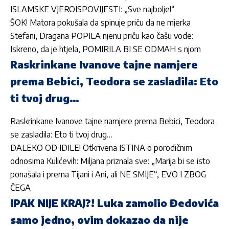
ISLAMSKE VJEROISPOVIJESTI: „Sve najbolje!“
ŠOK! Matora pokušala da spinuje priču da ne mjerka
Stefani, Dragana POPILA njenu priču kao čašu vode:
Iskreno, da je htjela, POMIRILA BI SE ODMAH s njom
Raskrinkane Ivanove tajne namjere
prema Bebici, Teodora se zasladila: Eto
ti tvoj drug…
Raskrinkane Ivanove tajne namjere prema Bebici, Teodora
se zasladila: Eto ti tvoj drug…
DALEKO OD IDILE! Otkrivena ISTINA o porodičnim
odnosima Kulićevih: Miljana priznala sve: „Marija bi se isto
ponašala i prema Tijani i Ani, ali NE SMIJE“, EVO I ZBOG
ČEGA
IPAK NIJE KRAJ?! Luka zamolio Đedovića
samo jedno, ovim dokazao da nije