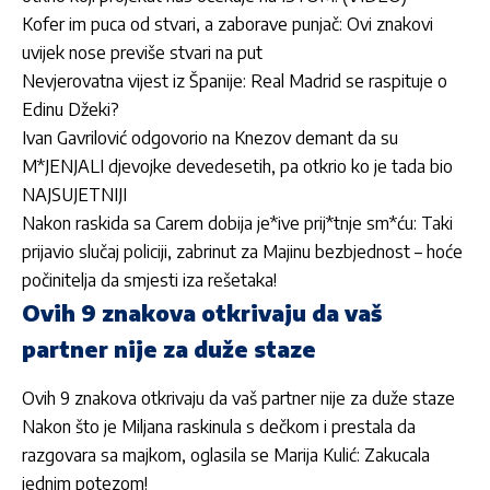
Kofer im puca od stvari, a zaborave punjač: Ovi znakovi
uvijek nose previše stvari na put
Nevjerovatna vijest iz Španije: Real Madrid se raspituje o
Edinu Džeki?
Ivan Gavrilović odgovorio na Knezov demant da su
M*JENJALI djevojke devedesetih, pa otkrio ko je tada bio
NAJSUJETNIJI
Nakon raskida sa Carem dobija je*ive prij*tnje sm*ću: Taki
prijavio slučaj policiji, zabrinut za Majinu bezbjednost – hoće
počinitelja da smjesti iza rešetaka!
Ovih 9 znakova otkrivaju da vaš
partner nije za duže staze
Ovih 9 znakova otkrivaju da vaš partner nije za duže staze
Nakon što je Miljana raskinula s dečkom i prestala da
razgovara sa majkom, oglasila se Marija Kulić: Zakucala
jednim potezom!