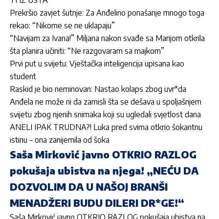
Prekršio zavjet šutnje: Za Anđelino ponašanje mnogo toga
rekao: “Nikome se ne uklapaju”
“Navijam za Ivana!” Miljana nakon svađe sa Marijom otkrila
šta planira učiniti: “Ne razgovaram sa majkom”
Prvi put u svijetu: Vještačka inteligencija upisana kao
student
Raskid je bio neminovan: Nastao kolaps zbog uvr*da
Anđela ne može ni da zamisli šta se dešava u spoljašnjem
svijetu zbog njenih snimaka koji su ugledali svjetlost dana
ANELI IPAK TRUDNA?! Luka pred svima otkrio šokantnu
istinu – ona zanijemila od šoka
Saša Mirković javno OTKRIO RAZLOG
pokušaja ubistva na njega! „NEĆU DA
DOZVOLIM DA U NAŠOJ BRANŠI
MENADŽERI BUDU DILERI DR*GE!“
Saša Mirković javno OTKRIO RAZLOG pokušaja ubistva na