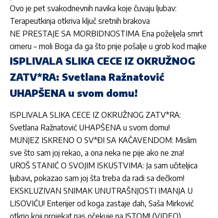
Ovo je pet svakodnevnih navika koje čuvaju ljubav:
Terapeutkinja otkriva ključ sretnih brakova
NE PRESTAJE SA MORBIDNOSTIMA Ena poželjela smrt
cimeru – moli Boga da ga što prije pošalje u grob kod majke
ISPLIVALA SLIKA CECE IZ OKRUŽNOG
ZATV*RA: Svetlana Ražnatović
UHAPŠENA u svom domu!
ISPLIVALA SLIKA CECE IZ OKRUŽNOG ZATV*RA:
Svetlana Ražnatović UHAPŠENA u svom domu!
MUNJEZ ISKRENO O SV*ĐI SA KAČAVENDOM: Mislim
sve što sam joj rekao, a ona neka ne pije ako ne zna!
UROŠ STANIĆ O SVOJIM ISKUSTVIMA: Ja sam učiteljica
ljubavi, pokazao sam joj šta treba da radi sa dečkom!
EKSKLUZIVAN SNIMAK UNUTRAŠNJOSTI IMANJA U
LISOVIĆU! Enterijer od koga zastaje dah, Saša Mirković
otkrio koji projekat nas očekuje na ISTOM! (VIDEO)