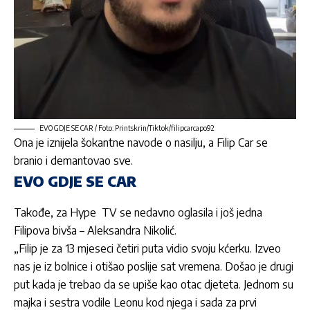
EVO GDJE SE CAR / Foto: Printskrin/Tiktok/filipcarcapo92
Ona je iznijela šokantne navode o nasilju, a Filip Car se
branio i demantovao sve.
EVO GDJE SE CAR
Takođe, za Hype
TV
se nedavno oglasila i još jedna
Filipova bivša – Aleksandra Nikolić.
„Filip je za 13 mjeseci četiri puta vidio svoju kćerku. Izveo
nas je iz bolnice i otišao poslije sat vremena. Došao je drugi
put kada je trebao da se upiše kao otac djeteta. Jednom su
majka i sestra vodile Leonu kod njega i sada za prvi