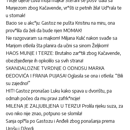
Tvoje dijete čuva moja majka! Stefani se posv*đala sa
Munjezom zbog Kačavende, vr*šti iz petnih žila! Ud*rala te
u stomak!
Bacio se u akc*ju: Gastoz ne pušta Kristinu na miru, ona
prov*lila da želi da bude njen MOMAK!
Ne razgovaram sa majkom! Miljana Kulić nakon svađe sa
Marijom otkrila šta planira da učini sa sinom Željkom!
HAOS MUNJE I TERZE: Brutalno zar*tili zbog Kačavende,
obezbjeđenje ih opkolilo sa svih strana!
SKANDALOZNE TVRDNJE O ODNOSU MARKA
ĐEDOVIĆA I FRANA PUJASA! Oglasila se ona i otkrila: “Bili
su zajedno!”
HIT! Gastoz pronašao Luku kako spava u dvorištu, pa
odmah počeo da mu pravi zafrk*ncije!
MILENA JE ZALJUBLJENA U TERZU! Prolila rijeku suza, za
ovo niko nije znao, potpuno se slomila!
Sanja opl*la po Gastozu i Anđeli zbog ponašanja prema
Urošu i Džordi