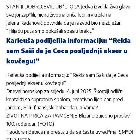
STANIJI DOBROJEVIĆ UB*LI OCA Jedva izvukla živu glavu,
sve joj zap*lili, njena životna priča ledi krv u žilama
Jelena Radanović potvrdila da je razvod bio neizbježan:
“Hiljadu puta smo pokušali spasiti brak…”
Karleuša podijelila informaciju: “Rekla
sam Saši da je Ceca posljednji ekser u
kovčegu!”
Karleuša podijelila informaciju: “Rekla sam Saši da je Ceca
posljednji ekser u kovčegu!”
Dnevni horoskop za srijedu, 4. juni 2025: Škorpiji odlični
kontakti sa suprotnim spolom, emotivno lijep dan pred
Jarcem, Biku finansijski dobar dan, a Vama?
ŽIVOTNA PRIČA ZA PAMĆENJE Blizanci zajedno proslavili
100. rođendan (FOTO)
Teodora i Bebica ne prestaju da se časte uvred*ma: SM*DI
TI IZ USTA