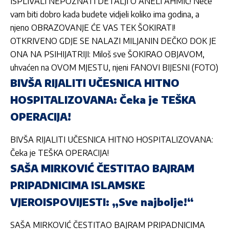
ISPLIVALI NEPOZNATI DETALJI O ANELI AHMIĆ! Neće
vam biti dobro kada budete vidjeli koliko ima godina, a
njeno OBRAZOVANJE ĆE VAS TEK ŠOKIRATI!
OTKRIVENO GDJE SE NALAZI MILJANIN DEČKO DOK JE
ONA NA PSIHIJATRIJI: Miloš sve ŠOKIRAO OBJAVOM,
uhvaćen na OVOM MJESTU, njeni FANOVI BIJESNI (FOTO)
BIVŠA RIJALITI UČESNICA HITNO
HOSPITALIZOVANA: Čeka je TEŠKA
OPERACIJA!
BIVŠA RIJALITI UČESNICA HITNO HOSPITALIZOVANA:
Čeka je TEŠKA OPERACIJA!
SAŠA MIRKOVIĆ ČESTITAO BAJRAM
PRIPADNICIMA ISLAMSKE
VJEROISPOVIJESTI: „Sve najbolje!“
SAŠA MIRKOVIĆ ČESTITAO BAJRAM PRIPADNICIMA