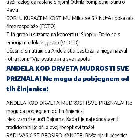
traži razlog da raskine s njom! Otkrila kompletnu istinu o
Pavlu
GORI U KUPAĆEM KOSTIMU Milica se SKINU*A i pokazala
čime raspolaže (FOTO)
Tifa grcao u suzama na koncertu u Skoplju: Borio se s
emocijama dok je pjevao (VIDEO)
Učesnici smatraju da Anđela štiti Gastoza, a njega nazvali
folirantom: “Vjerovatno ima sve napolju”
ANĐELA KOD DRVETA MUDROSTI SVE
PRIZNALA! Ne mogu da pobjegnem od
tih činjenica!
ANĐELA KOD DRVETA MUDROSTI SVE PRIZNALA! Ne
mogu da pobjegnem od tih činjenica!
Nek’ zamiriše uoči Bajrama: Kadaif je najjednostavniji
tradicionalni kolač, a ovaj recept svi traže!
RADI VASIĆ SE PROŠIRO KANCER! Bivša rijaliti učesnica