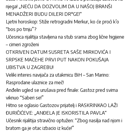
njega! „NEĆU DA DOZVOLIM DA U NAŠOJ BRANŠI
MENADŽERI BUDU DILERI DR*GE!“
Ljetni horoskop: Stiže retrogradni Merkur, ko će proći k’o
“bos po trnju”?
Učesnica rijalitija stavljena na stub srama zbog lične higijene
– cimeri zgroženi
OTKRIVEN DATUM SUSRETA SAŠE MIRKOVIĆA I
SRPSKE MAĆEHE PRVI PUT NAKON POKUŠAJA
UBISTVA U ZAGREBU!
Veliki interes navijača za utakmicu BiH – San Marino:
Rasprodane ulaznice za meč!
Anđelin ugled se urušava pred finale: Gastoz pred svima
viknuo “Saberi se!”
Hitno se oglasio Gastozov prijatelj i RASKRINKAO LAŽI
ĐURIČIĆEVE: „ANĐELA JE ISKORISTILA PAVLA“
Učesnik rijalitija stravično optužen: “Zbog nasilja nad njom i
bratom ga je otac izbacio iz kuće!”