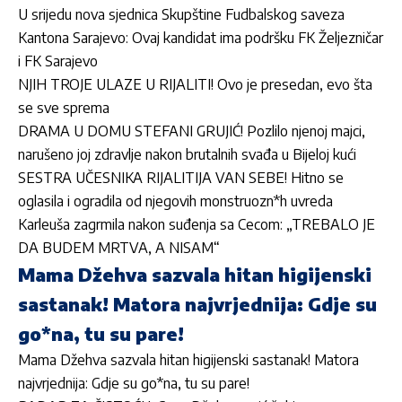
U srijedu nova sjednica Skupštine Fudbalskog saveza
Kantona Sarajevo: Ovaj kandidat ima podršku FK Željezničar
i FK Sarajevo
NJIH TROJE ULAZE U RIJALITI! Ovo je presedan, evo šta
se sve sprema
DRAMA U DOMU STEFANI GRUJIĆ! Pozlilo njenoj majci,
narušeno joj zdravlje nakon brutalnih svađa u Bijeloj kući
SESTRA UČESNIKA RIJALITIJA VAN SEBE! Hitno se
oglasila i ogradila od njegovih monstruozn*h uvreda
Karleuša zagrmila nakon suđenja sa Cecom: „TREBALO JE
DA BUDEM MRTVA, A NISAM“
Mama Džehva sazvala hitan higijenski
sastanak! Matora najvrjednija: Gdje su
go*na, tu su pare!
Mama Džehva sazvala hitan higijenski sastanak! Matora
najvrjednija: Gdje su go*na, tu su pare!