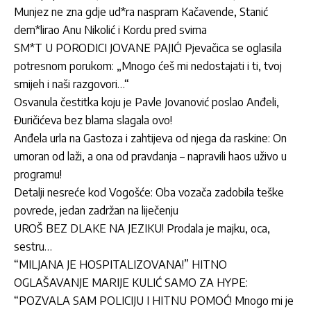
Munjez ne zna gdje ud*ra naspram Kačavende, Stanić
dem*lirao Anu Nikolić i Kordu pred svima
SM*T U PORODICI JOVANE PAJIĆ! Pjevačica se oglasila
potresnom porukom: „Mnogo ćeš mi nedostajati i ti, tvoj
smijeh i naši razgovori…“
Osvanula čestitka koju je Pavle Jovanović poslao Anđeli,
Đuričićeva bez blama slagala ovo!
Anđela urla na Gastoza i zahtijeva od njega da raskine: On
umoran od laži, a ona od pravdanja – napravili haos uživo u
programu!
Detalji nesreće kod Vogošće: Oba vozača zadobila teške
povrede, jedan zadržan na liječenju
UROŠ BEZ DLAKE NA JEZIKU! Prodala je majku, oca,
sestru…
“MILJANA JE HOSPITALIZOVANA!” HITNO
OGLAŠAVANJE MARIJE KULIĆ SAMO ZA HYPE:
“POZVALA SAM POLICIJU I HITNU POMOĆ! Mnogo mi je