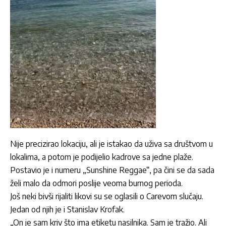
Nije precizirao lokaciju, ali je istakao da uživa sa društvom u
lokalima, a potom je podijelio kadrove sa jedne plaže.
Postavio je i numeru „Sunshine Reggae“, pa čini se da sada
želi malo da odmori poslije veoma burnog perioda.
Još neki bivši rijaliti likovi su se oglasili o Carevom slučaju.
Jedan od njih je i Stanislav Krofak.
„On je sam kriv što ima etiketu nasilnika. Sam je tražio. Ali