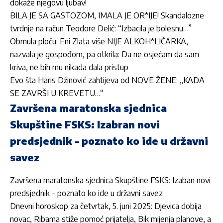
dokaže njegovu ljubav!
BILA JE SA GASTOZOM, IMALA JE OR*IJE! Skandalozne
tvrdnje na račun Teodore Delić: “Izbacila je bolesnu…”
Obrnula ploču: Eni Zlata više NIJE ALKOH*LIČARKA,
nazvala je gospođom, pa otkrila: Da ne osjećam da sam
kriva, ne bih mu nikada dala pristup
Evo šta Haris Džinović zahtijeva od NOVE ŽENE: „KADA
SE ZAVRŠI U KREVETU…“
Završena maratonska sjednica
Skupštine FSKS: Izabran novi
predsjednik – poznato ko ide u državni
savez
Završena maratonska sjednica Skupštine FSKS: Izaban novi
predsjednik – poznato ko ide u državni savez
Dnevni horoskop za četvrtak, 5. juni 2025: Djevica dobija
novac, Ribama stiže pomoć prijatelja, Bik mijenja planove, a