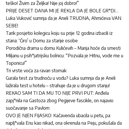
teško! Živim za Željka! Nije joj dobro!”
PRIJE DESET DANA MI JE REKLA DA JE BOLE GR*DI…
Luka Vuković sumnja da je Aneli TRUDNA, Ahmićeva VAN
SEBE!
Tarik posjetio kolegicu koju su prije 12 godina izbacili iz
stana: ‘Ćiro’ u Domu za starije osobe
Porodična drama u domu Kulićevih – Marija hoće da smesti
Miljanu u psih*jatrijsku bolnicu: “Pozvala je Hitnu, vode me u
Toponicu!”
Tri vrste voća za ravan stomak
Gurala test za trudnoću u vodu? Luka sumnja da je Aneli
lažirala test u hotelu – strahuje da je u drugom stanju!
REKAO SAM TI DA MU TO NIJE PRVI PUT: Anđela
zapj*nila na Gastoza zbog Pegijeve fascikle, on najavio
suočavanje sa Pavlom
OVO JE NJEN FIJASKO: Kačavenda ubacila u petu, pa
naplj*vala Enu kao nikad, ona okrenula na Peju, pokušala da