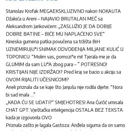
Stanislav Krofak MEGAEKSKLUZIVNO nakon NOKAUTA
Džakića u Areni – NAJAVIO BRUTALAN MEČ sa
Aleksandrom Jankovićem: „ZASLUŽIO JE DA DOBIJE
DOBRE BATINE – BIĆE MU NAPLAĆENO SVE“
Kineska gumena patka povučena sa tržišta BiH
UZNEMIRUJU*I SNIMAK ODVOĐENJA MILJANE KULIĆ U
TOPONICU: “Molim vas, pomozi*e mi! Tjerala me je da
GLUMIM da sam LU*A zbog para – ” POTRESNO!
KRISTIJAN NIJE IZDRŽAO!? Pred kraj se bacio u akciju sa
OVOM RIJALITI UČESNICOM!?
Aneli priznala da se kaje što Janjušu nije rodila dijete: “Nora
bi sad imala …”
„KADA ĆU SE UDATI?“ SMJEHOTRES! Ana Ćurčić urnisala
CHAT GPT: Vještačka inteligencija OSTALA BEZ TEKSTA
kada je izgovorila OVO
Priznala zašto je lagala Gastoza: Anđela sigurna da on samo