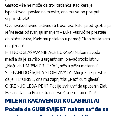
Gastoz više ne može da trpi Jordanku: Kao kera je
isponiž*vao i poslao na mjesto, ona mu se po prvi put
suprotstavila!
Ove svakodnevne aktivnosti troše više kalorija od vježbanja
Je*ivi jecaji odzvanjaju imanjem – Luka Vujović ne prestaje
da plače i kuka, Karić mu pritekao u pomoć: “Kao brata sam
ga gledao!”
HITNO OGLAŠAVANJE ACE LUKASA! Nakon navoda
medija da je završio u urgentnom, pjevač otkrio istinu:
„Neću da UMR*M PRIJE VAS, m*š u pi*ku materinu“
STEFANI DOŽIVJELA SLOM ŽIVACA! Munjez ne prestaje
da je TE*ORIŠE, ona mu zaprij*tila: „Raz*iću ti glavu!“
OKRENUO LEĐA PEJI!? Poslije svih uvr*da upućenih Zlati,
Hasan stao na Eninu stranu, evo šta je rekao o Peji!
MILENA KAČAVENDA KOLABIRALA!
Počela da GUBI SVIJEST nakon sv*đe sa