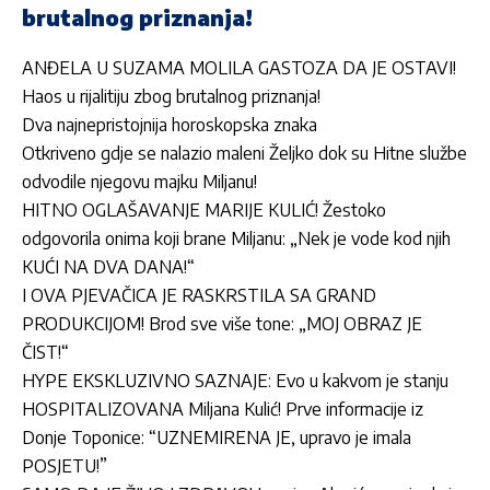
brutalnog priznanja!
ANĐELA U SUZAMA MOLILA GASTOZA DA JE OSTAVI!
Haos u rijalitiju zbog brutalnog priznanja!
Dva najnepristojnija horoskopska znaka
Otkriveno gdje se nalazio maleni Željko dok su Hitne službe
odvodile njegovu majku Miljanu!
HITNO OGLAŠAVANJE MARIJE KULIĆ! Žestoko
odgovorila onima koji brane Miljanu: „Nek je vode kod njih
KUĆI NA DVA DANA!“
I OVA PJEVAČICA JE RASKRSTILA SA GRAND
PRODUKCIJOM! Brod sve više tone: „MOJ OBRAZ JE
ČIST!“
HYPE EKSKLUZIVNO SAZNAJE: Evo u kakvom je stanju
HOSPITALIZOVANA Miljana Kulić! Prve informacije iz
Donje Toponice: “UZNEMIRENA JE, upravo je imala
POSJETU!”