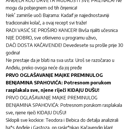
ANĐELA KOD DRVETA MUDROSTI SVE PRIZNALA! Ne
mogu da pobjegnem od tih činjenica!
Nek’ zamiriše uoči Bajrama: Kadaif je najjednostavniji
tradicionalni kolač, a ovaj recept svi traže!
RADI VASIĆ SE PROŠIRO KANCER! Bivša rijaliti učesnica
NIJE DOBRO, sve otkriveno u programu uživo,
DAČI DOSTA KAČAVENDE! Devedesete su prošle prije 30
godina!
Ne prestaje da je blati na sva usta: Uroš se razočarao u
Anđelu, preko ovoga neće da joj pređe
PRVO OGLAŠAVANJE MAJKE PREMINULOG
BENJAMINA SPAHOVIĆA: Potresnom porukom
rasplakala sve, njene riječi KIDAJU DUŠU!
PRVO OGLAŠAVANJE MAJKE PREMINULOG
BENJAMINA SPAHOVIĆA: Potresnom porukom rasplakala
sve, njene riječi KIDAJU DUŠU!
Sklopili sve kockice: Teodora i Bebica do detalja analizirali
ha*s Anđele i Gastoza, on raskr*nkao Kačavendin klan!