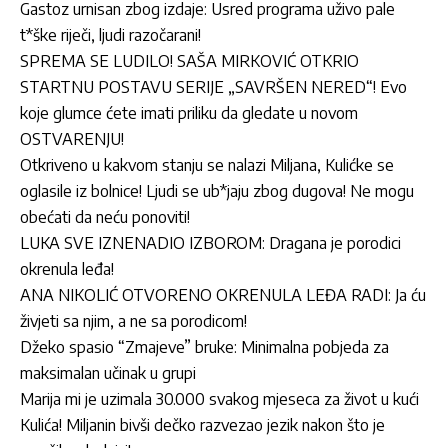
Gastoz urnisan zbog izdaje: Usred programa uživo pale
t*ške riječi, ljudi razočarani!
SPREMA SE LUDILO! SAŠA MIRKOVIĆ OTKRIO
STARTNU POSTAVU SERIJE „SAVRŠEN NERED“! Evo
koje glumce ćete imati priliku da gledate u novom
OSTVARENJU!
Otkriveno u kakvom stanju se nalazi Miljana, Kulićke se
oglasile iz bolnice! Ljudi se ub*jaju zbog dugova! Ne mogu
obećati da neću ponoviti!
LUKA SVE IZNENADIO IZBOROM: Dragana je porodici
okrenula leđa!
ANA NIKOLIĆ OTVORENO OKRENULA LEĐA RADI: Ja ću
živjeti sa njim, a ne sa porodicom!
Džeko spasio “Zmajeve” bruke: Minimalna pobjeda za
maksimalan učinak u grupi
Marija mi je uzimala 30.000 svakog mjeseca za život u kući
Kulića! Miljanin bivši dečko razvezao jezik nakon što je