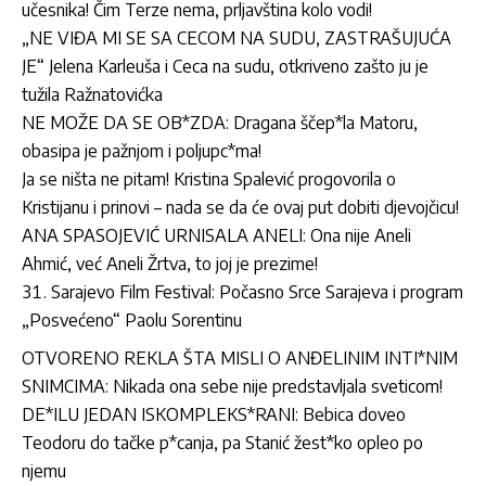
učesnika! Čim Terze nema, prljavština kolo vodi!
„NE VIĐA MI SE SA CECOM NA SUDU, ZASTRAŠUJUĆA
JE“ Jelena Karleuša i Ceca na sudu, otkriveno zašto ju je
tužila Ražnatovićka
NE MOŽE DA SE OB*ZDA: Dragana ščep*la Matoru,
obasipa je pažnjom i poljupc*ma!
Ja se ništa ne pitam! Kristina Spalević progovorila o
Kristijanu i prinovi – nada se da će ovaj put dobiti djevojčicu!
ANA SPASOJEVIĆ URNISALA ANELI: Ona nije Aneli
Ahmić, već Aneli Žrtva, to joj je prezime!
Sarajevo Film Festival: Počasno Srce Sarajeva i program
„Posvećeno“ Paolu Sorentinu
OTVORENO REKLA ŠTA MISLI O ANĐELINIM INTI*NIM
SNIMCIMA: Nikada ona sebe nije predstavljala sveticom!
DE*ILU JEDAN ISKOMPLEKS*RANI: Bebica doveo
Teodoru do tačke p*canja, pa Stanić žest*ko opleo po
njemu