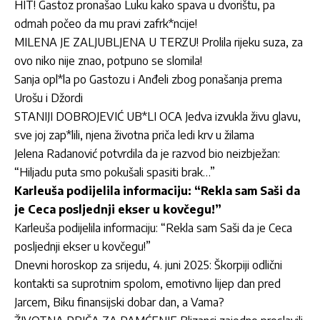
HIT! Gastoz pronašao Luku kako spava u dvorištu, pa
odmah počeo da mu pravi zafrk*ncije!
MILENA JE ZALJUBLJENA U TERZU! Prolila rijeku suza, za
ovo niko nije znao, potpuno se slomila!
Sanja opl*la po Gastozu i Anđeli zbog ponašanja prema
Urošu i Džordi
STANIJI DOBROJEVIĆ UB*LI OCA Jedva izvukla živu glavu,
sve joj zap*lili, njena životna priča ledi krv u žilama
Jelena Radanović potvrdila da je razvod bio neizbježan:
“Hiljadu puta smo pokušali spasiti brak…”
Karleuša podijelila informaciju: “Rekla sam Saši da
je Ceca posljednji ekser u kovčegu!”
Karleuša podijelila informaciju: “Rekla sam Saši da je Ceca
posljednji ekser u kovčegu!”
Dnevni horoskop za srijedu, 4. juni 2025: Škorpiji odlični
kontakti sa suprotnim spolom, emotivno lijep dan pred
Jarcem, Biku finansijski dobar dan, a Vama?