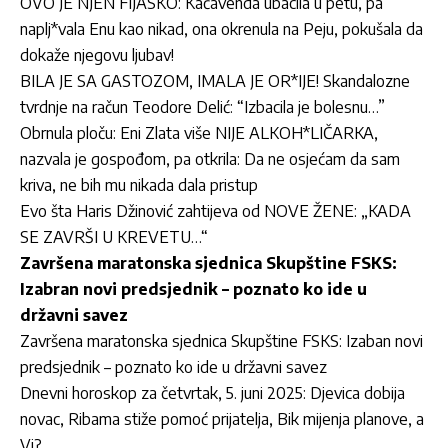
OVO JE NJEN FIJASKO: Kačavenda ubacila u petu, pa
naplj*vala Enu kao nikad, ona okrenula na Peju, pokušala da
dokaže njegovu ljubav!
BILA JE SA GASTOZOM, IMALA JE OR*IJE! Skandalozne
tvrdnje na račun Teodore Delić: “Izbacila je bolesnu…”
Obrnula ploču: Eni Zlata više NIJE ALKOH*LIČARKA,
nazvala je gospođom, pa otkrila: Da ne osjećam da sam
kriva, ne bih mu nikada dala pristup
Evo šta Haris Džinović zahtijeva od NOVE ŽENE: „KADA
SE ZAVRŠI U KREVETU…“
Završena maratonska sjednica Skupštine FSKS:
Izabran novi predsjednik – poznato ko ide u
državni savez
Završena maratonska sjednica Skupštine FSKS: Izaban novi
predsjednik – poznato ko ide u državni savez
Dnevni horoskop za četvrtak, 5. juni 2025: Djevica dobija
novac, Ribama stiže pomoć prijatelja, Bik mijenja planove, a
Vi?