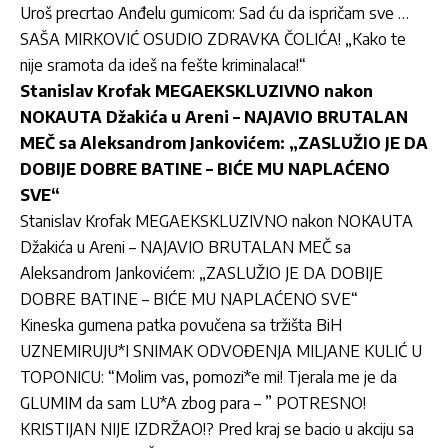
Uroš precrtao Anđelu gumicom: Sad ću da ispričam sve …
SAŠA MIRKOVIĆ OSUDIO ZDRAVKA ČOLIĆA! „Kako te
nije sramota da ideš na fešte kriminalaca!“
Stanislav Krofak MEGAEKSKLUZIVNO nakon
NOKAUTA Džakića u Areni – NAJAVIO BRUTALAN
MEČ sa Aleksandrom Jankovićem: „ZASLUŽIO JE DA
DOBIJE DOBRE BATINE – BIĆE MU NAPLAĆENO
SVE“
Stanislav Krofak MEGAEKSKLUZIVNO nakon NOKAUTA
Džakića u Areni – NAJAVIO BRUTALAN MEČ sa
Aleksandrom Jankovićem: „ZASLUŽIO JE DA DOBIJE
DOBRE BATINE – BIĆE MU NAPLAĆENO SVE“
Kineska gumena patka povučena sa tržišta BiH
UZNEMIRUJU*I SNIMAK ODVOĐENJA MILJANE KULIĆ U
TOPONICU: “Molim vas, pomozi*e mi! Tjerala me je da
GLUMIM da sam LU*A zbog para – ” POTRESNO!
KRISTIJAN NIJE IZDRŽAO!? Pred kraj se bacio u akciju sa