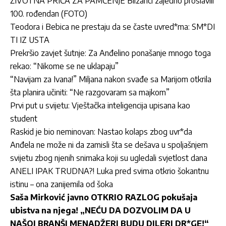
ŽIVOTNA PRIČA ZA PAMĆENJE Blizanci zajedno proslavili
100. rođendan (FOTO)
Teodora i Bebica ne prestaju da se časte uvred*ma: SM*DI
TI IZ USTA
Prekršio zavjet šutnje: Za Anđelino ponašanje mnogo toga
rekao: “Nikome se ne uklapaju”
“Navijam za Ivana!” Miljana nakon svađe sa Marijom otkrila
šta planira učiniti: “Ne razgovaram sa majkom”
Prvi put u svijetu: Vještačka inteligencija upisana kao
student
Raskid je bio neminovan: Nastao kolaps zbog uvr*da
Anđela ne može ni da zamisli šta se dešava u spoljašnjem
svijetu zbog njenih snimaka koji su ugledali svjetlost dana
ANELI IPAK TRUDNA?! Luka pred svima otkrio šokantnu
istinu – ona zanijemila od šoka
Saša Mirković javno OTKRIO RAZLOG pokušaja
ubistva na njega! „NEĆU DA DOZVOLIM DA U
NAŠOJ BRANŠI MENADŽERI BUDU DILERI DR*GE!“