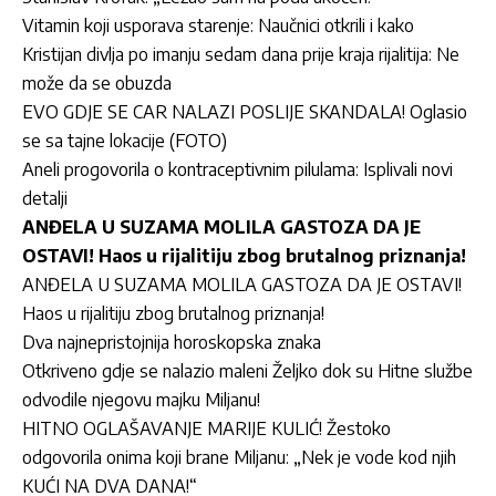
Vitamin koji usporava starenje: Naučnici otkrili i kako
Kristijan divlja po imanju sedam dana prije kraja rijalitija: Ne
može da se obuzda
EVO GDJE SE CAR NALAZI POSLIJE SKANDALA! Oglasio
se sa tajne lokacije (FOTO)
Aneli progovorila o kontraceptivnim pilulama: Isplivali novi
detalji
ANĐELA U SUZAMA MOLILA GASTOZA DA JE
OSTAVI! Haos u rijalitiju zbog brutalnog priznanja!
ANĐELA U SUZAMA MOLILA GASTOZA DA JE OSTAVI!
Haos u rijalitiju zbog brutalnog priznanja!
Dva najnepristojnija horoskopska znaka
Otkriveno gdje se nalazio maleni Željko dok su Hitne službe
odvodile njegovu majku Miljanu!
HITNO OGLAŠAVANJE MARIJE KULIĆ! Žestoko
odgovorila onima koji brane Miljanu: „Nek je vode kod njih
KUĆI NA DVA DANA!“