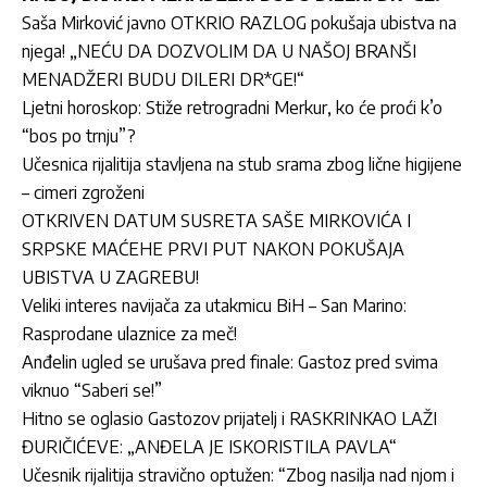
Saša Mirković javno OTKRIO RAZLOG pokušaja ubistva na
njega! „NEĆU DA DOZVOLIM DA U NAŠOJ BRANŠI
MENADŽERI BUDU DILERI DR*GE!“
Ljetni horoskop: Stiže retrogradni Merkur, ko će proći k’o
“bos po trnju”?
Učesnica rijalitija stavljena na stub srama zbog lične higijene
– cimeri zgroženi
OTKRIVEN DATUM SUSRETA SAŠE MIRKOVIĆA I
SRPSKE MAĆEHE PRVI PUT NAKON POKUŠAJA
UBISTVA U ZAGREBU!
Veliki interes navijača za utakmicu BiH – San Marino:
Rasprodane ulaznice za meč!
Anđelin ugled se urušava pred finale: Gastoz pred svima
viknuo “Saberi se!”
Hitno se oglasio Gastozov prijatelj i RASKRINKAO LAŽI
ĐURIČIĆEVE: „ANĐELA JE ISKORISTILA PAVLA“
Učesnik rijalitija stravično optužen: “Zbog nasilja nad njom i