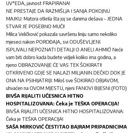
UV*EDA, javnost FRAPIRANA!
NE PRESTAJE DA RAZMIŠLJA I SANJA POKOJNU
MAЈKU: Matora otkrila šta joj se danima dešava – ЈEDNA
STVAR ЈE POSEBNO MUČI!
Milica Veličković pokazala savršenu liniju samo nekoliko
mjeseci nakon POROĐAJA, svi ODUŠEVLJENI
ISPLIVALI NEPOZNATI DETALJI O ANELI AHMIĆ! Neće
vam biti dobro kada budete vidjeli koliko ima godina, a
njeno OBRAZOVANJE ĆE VAS TEK ŠOKIRATI!
OTKRIVENO GDJE SE NALAZI MILJANIN DEČKO DOK JE
ONA NA PSIHIJATRIJI: Miloš sve ŠOKIRAO OBJAVOM,
uhvaćen na OVOM MJESTU, njeni FANOVI BIJESNI (FOTO)
BIVŠA RIJALITI UČESNICA HITNO
HOSPITALIZOVANA: Čeka je TEŠKA OPERACIJA!
BIVŠA RIJALITI UČESNICA HITNO HOSPITALIZOVANA:
Čeka je TEŠKA OPERACIJA!
SAŠA MIRKOVIĆ ČESTITAO BAJRAM PRIPADNICIMA