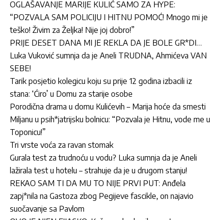
OGLAŠAVANJE MARIJE KULIĆ SAMO ZA HYPE:
“POZVALA SAM POLICIJU I HITNU POMOĆ! Mnogo mi je
teško! Živim za Željka! Nije joj dobro!”
PRIJE DESET DANA MI JE REKLA DA JE BOLE GR*DI…
Luka Vuković sumnja da je Aneli TRUDNA, Ahmićeva VAN
SEBE!
Tarik posjetio kolegicu koju su prije 12 godina izbacili iz
stana: ‘Ćiro’ u Domu za starije osobe
Porodična drama u domu Kulićevih – Marija hoće da smesti
Miljanu u psih*jatrijsku bolnicu: “Pozvala je Hitnu, vode me u
Toponicu!”
Tri vrste voća za ravan stomak
Gurala test za trudnoću u vodu? Luka sumnja da je Aneli
lažirala test u hotelu – strahuje da je u drugom stanju!
REKAO SAM TI DA MU TO NIJE PRVI PUT: Anđela
zapj*nila na Gastoza zbog Pegijeve fascikle, on najavio
suočavanje sa Pavlom