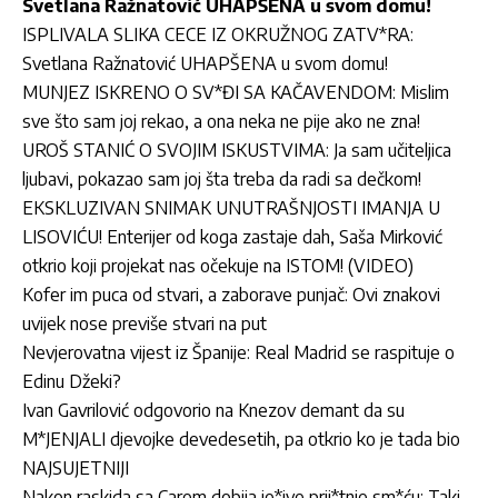
Svetlana Ražnatović UHAPŠENA u svom domu!
ISPLIVALA SLIKA CECE IZ OKRUŽNOG ZATV*RA:
Svetlana Ražnatović UHAPŠENA u svom domu!
MUNJEZ ISKRENO O SV*ĐI SA KAČAVENDOM: Mislim
sve što sam joj rekao, a ona neka ne pije ako ne zna!
UROŠ STANIĆ O SVOJIM ISKUSTVIMA: Ja sam učiteljica
ljubavi, pokazao sam joj šta treba da radi sa dečkom!
EKSKLUZIVAN SNIMAK UNUTRAŠNJOSTI IMANJA U
LISOVIĆU! Enterijer od koga zastaje dah, Saša Mirković
otkrio koji projekat nas očekuje na ISTOM! (VIDEO)
Kofer im puca od stvari, a zaborave punjač: Ovi znakovi
uvijek nose previše stvari na put
Nevjerovatna vijest iz Španije: Real Madrid se raspituje o
Edinu Džeki?
Ivan Gavrilović odgovorio na Knezov demant da su
M*JENJALI djevojke devedesetih, pa otkrio ko je tada bio
NAJSUJETNIJI
Nakon raskida sa Carem dobija je*ive prij*tnje sm*ću: Taki