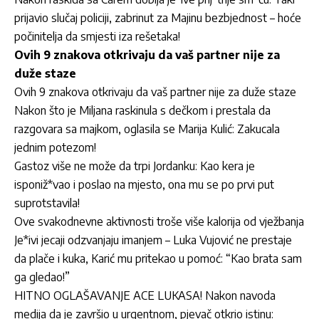
prijavio slučaj policiji, zabrinut za Majinu bezbjednost – hoće
počinitelja da smjesti iza rešetaka!
Ovih 9 znakova otkrivaju da vaš partner nije za
duže staze
Ovih 9 znakova otkrivaju da vaš partner nije za duže staze
Nakon što je Miljana raskinula s dečkom i prestala da
razgovara sa majkom, oglasila se Marija Kulić: Zakucala
jednim potezom!
Gastoz više ne može da trpi Jordanku: Kao kera je
isponiž*vao i poslao na mjesto, ona mu se po prvi put
suprotstavila!
Ove svakodnevne aktivnosti troše više kalorija od vježbanja
Je*ivi jecaji odzvanjaju imanjem – Luka Vujović ne prestaje
da plače i kuka, Karić mu pritekao u pomoć: “Kao brata sam
ga gledao!”
HITNO OGLAŠAVANJE ACE LUKASA! Nakon navoda
medija da je završio u urgentnom, pjevač otkrio istinu: