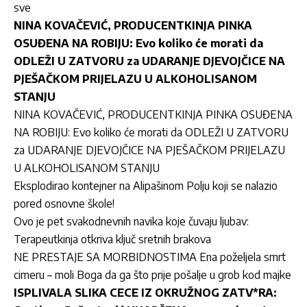
sve
NINA KOVAČEVIĆ, PRODUCENTKINJA PINKA
OSUĐENA NA ROBIJU: Evo koliko će morati da
ODLEŽI U ZATVORU za UDARANJE DJEVOJČICE NA
PJEŠAČKOM PRIJELAZU U ALKOHOLISANOM
STANJU
NINA KOVAČEVIĆ, PRODUCENTKINJA PINKA OSUĐENA
NA ROBIJU: Evo koliko će morati da ODLEŽI U ZATVORU
za UDARANJE DJEVOJČICE NA PJEŠAČKOM PRIJELAZU
U ALKOHOLISANOM STANJU
Eksplodirao kontejner na Alipašinom Polju koji se nalazio
pored osnovne škole!
Ovo je pet svakodnevnih navika koje čuvaju ljubav:
Terapeutkinja otkriva ključ sretnih brakova
NE PRESTAJE SA MORBIDNOSTIMA Ena poželjela smrt
cimeru – moli Boga da ga što prije pošalje u grob kod majke
ISPLIVALA SLIKA CECE IZ OKRUŽNOG ZATV*RA: