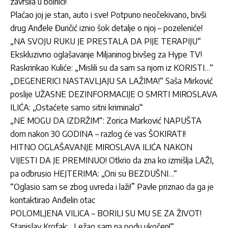
završila u bolnici!
Plaćao joj je stan, auto i sve! Potpuno neočekivano, bivši
drug Anđele Đuričić iznio šok detalje o njoj – pozeleniće!
„NA SVOJU RUKU JE PRESTALA DA PIJE TERAPIJU“
Ekskluzivno oglašavanje Miljaninog bivšeg za Hype TV!
Raskrinkao Kuliće: „Mislili su da sam sa njom iz KORISTI…“
„DEGENERICI NASTAVLJAJU SA LAŽIMA!“ Saša Mirković
poslije UŽASNE DEZINFORMACIJE O SMRTI MIROSLAVA
ILIĆA: „Ostaćete samo sitni kriminalci“
„NE MOGU DA IZDRŽIM“: Zorica Marković NAPUŠTA
dom nakon 30 GODINA – razlog će vas ŠOKIRATI!
HITNO OGLAŠAVANJE MIROSLAVA ILIĆA NAKON
VIJESTI DA JE PREMINUO! Otkrio da zna ko izmišlja LAŽI,
pa odbrusio HEJTERIMA: „Oni su BEZDUŠNI…“
“Oglasio sam se zbog uvreda i laži!” Pavle priznao da ga je
kontaktirao Anđelin otac
POLOMLJENA VILICA – BORILI SU MU SE ZA ŽIVOT!
Stanislav Krofak: „Ležao sam na podu ukočen!“