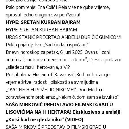
Palo pomirenje: Ena Čolić i Peja više ne gube vrijeme,
oprostili jedno drugom sva pon*ženja!
HYPE: SRETAN KURBAN BAJRAM
HYPE: SRETAN KURBAN BAJRAM
UROŠ STANIĆ PRECRTAO ANĐELU ĐURIČIĆ GUMICOM!
Puklo prijateljstvo: „Sad ću da ti ispričam..“
Dnevni horoskop za petak, 6. juni 2025: Ovan u “zoni
komfora”, Jarac u vremenskom „cajtnotu”, Djevica prelazi u
„sljedeću fazu“ flertovanja, a Vi?
Reisul-ulema Husein-ef. Kavazović: Kurban-bajram je
vrijeme žrtve, radosti i bliskosti sa svim ljudima
„OVO NE BIH POŽELIO NIKOME!“ Dino Merlin o
zdravstvenom problemu: „Nekim čudom sam se izvukao“.
SAŠA MIRKOVIĆ PREDSTAVIO FILMSKI GRAD U
LISOVIĆIMA NA 11 HEKTARA! Ekskluzivno u emisiji
„Ko si kad ne gleda niko“ (VIDEO)
SAŠA MIRKOVIĆ PREDSTAVIO FILMSKI GRAD U