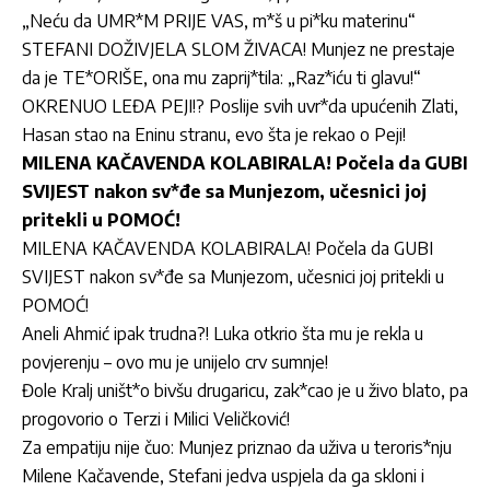
„Neću da UMR*M PRIJE VAS, m*š u pi*ku materinu“
STEFANI DOŽIVJELA SLOM ŽIVACA! Munjez ne prestaje
da je TE*ORIŠE, ona mu zaprij*tila: „Raz*iću ti glavu!“
OKRENUO LEĐA PEJI!? Poslije svih uvr*da upućenih Zlati,
Hasan stao na Eninu stranu, evo šta je rekao o Peji!
MILENA KAČAVENDA KOLABIRALA! Počela da GUBI
SVIJEST nakon sv*đe sa Munjezom, učesnici joj
pritekli u POMOĆ!
MILENA KAČAVENDA KOLABIRALA! Počela da GUBI
SVIJEST nakon sv*đe sa Munjezom, učesnici joj pritekli u
POMOĆ!
Aneli Ahmić ipak trudna?! Luka otkrio šta mu je rekla u
povjerenju – ovo mu je unijelo crv sumnje!
Đole Kralj uništ*o bivšu drugaricu, zak*cao je u živo blato, pa
progovorio o Terzi i Milici Veličković!
Za empatiju nije čuo: Munjez priznao da uživa u teroris*nju
Milene Kačavende, Stefani jedva uspjela da ga skloni i