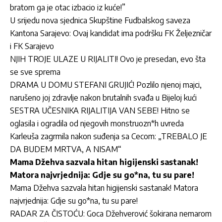
bratom ga je otac izbacio iz kuće!”
U srijedu nova sjednica Skupštine Fudbalskog saveza
Kantona Sarajevo: Ovaj kandidat ima podršku FK Željezničar
i FK Sarajevo
NJIH TROJE ULAZE U RIJALITI! Ovo je presedan, evo šta
se sve sprema
DRAMA U DOMU STEFANI GRUJIĆ! Pozlilo njenoj majci,
narušeno joj zdravlje nakon brutalnih svađa u Bijeloj kući
SESTRA UČESNIKA RIJALITIJA VAN SEBE! Hitno se
oglasila i ogradila od njegovih monstruozn*h uvreda
Karleuša zagrmila nakon suđenja sa Cecom: „TREBALO JE
DA BUDEM MRTVA, A NISAM“
Mama Džehva sazvala hitan higijenski sastanak!
Matora najvrjednija: Gdje su go*na, tu su pare!
Mama Džehva sazvala hitan higijenski sastanak! Matora
najvrjednija: Gdje su go*na, tu su pare!
RADAR ZA ČISTOĆU: Goca Džehverović šokirana nemarom