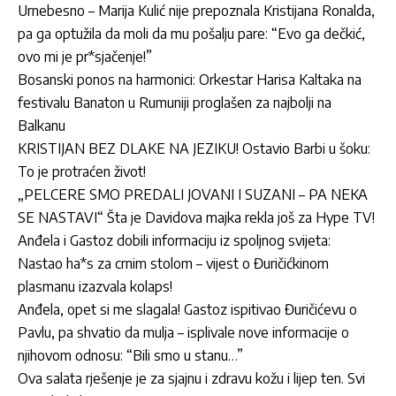
Urnebesno – Marija Kulić nije prepoznala Kristijana Ronalda,
pa ga optužila da moli da mu pošalju pare: “Evo ga dečkić,
ovo mi je pr*sjačenje!”
Bosanski ponos na harmonici: Orkestar Harisa Kaltaka na
festivalu Banaton u Rumuniji proglašen za najbolji na
Balkanu
KRISTIJAN BEZ DLAKE NA JEZIKU! Ostavio Barbi u šoku:
To je protraćen život!
„PELCERE SMO PREDALI JOVANI I SUZANI – PA NEKA
SE NASTAVI“ Šta je Davidova majka rekla još za Hype TV!
Anđela i Gastoz dobili informaciju iz spoljnog svijeta:
Nastao ha*s za crnim stolom – vijest o Đuričićkinom
plasmanu izazvala kolaps!
Anđela, opet si me slagala! Gastoz ispitivao Đuričićevu o
Pavlu, pa shvatio da mulja – isplivale nove informacije o
njihovom odnosu: “Bili smo u stanu…”
Ova salata rješenje je za sjajnu i zdravu kožu i lijep ten. Svi