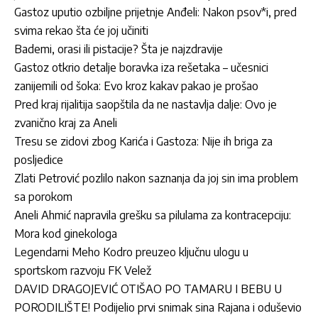
Gastoz uputio ozbiljne prijetnje Anđeli: Nakon psov*i, pred
svima rekao šta će joj učiniti
Bademi, orasi ili pistacije? Šta je najzdravije
Gastoz otkrio detalje boravka iza rešetaka – učesnici
zanijemili od šoka: Evo kroz kakav pakao je prošao
Pred kraj rijalitija saopštila da ne nastavlja dalje: Ovo je
zvanično kraj za Aneli
Tresu se zidovi zbog Karića i Gastoza: Nije ih briga za
posljedice
Zlati Petrović pozlilo nakon saznanja da joj sin ima problem
sa porokom
Aneli Ahmić napravila grešku sa pilulama za kontracepciju:
Mora kod ginekologa
Legendarni Meho Kodro preuzeo ključnu ulogu u
sportskom razvoju FK Velež
DAVID DRAGOJEVIĆ OTIŠAO PO TAMARU I BEBU U
PORODILIŠTE! Podijelio prvi snimak sina Rajana i oduševio