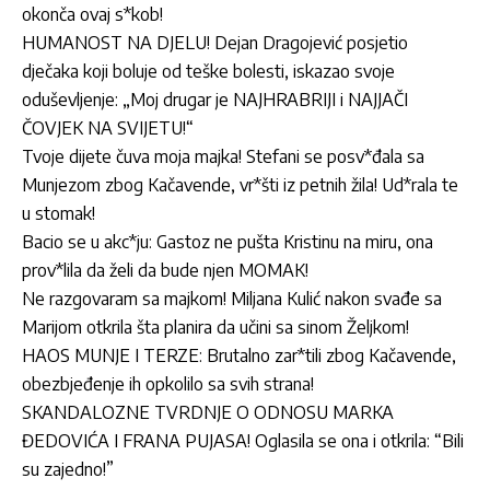
okonča ovaj s*kob!
HUMANOST NA DJELU! Dejan Dragojević posjetio
dječaka koji boluje od teške bolesti, iskazao svoje
oduševljenje: „Moj drugar je NAJHRABRIJI i NAJJAČI
ČOVJEK NA SVIJETU!“
Tvoje dijete čuva moja majka! Stefani se posv*đala sa
Munjezom zbog Kačavende, vr*šti iz petnih žila! Ud*rala te
u stomak!
Bacio se u akc*ju: Gastoz ne pušta Kristinu na miru, ona
prov*lila da želi da bude njen MOMAK!
Ne razgovaram sa majkom! Miljana Kulić nakon svađe sa
Marijom otkrila šta planira da učini sa sinom Željkom!
HAOS MUNJE I TERZE: Brutalno zar*tili zbog Kačavende,
obezbjeđenje ih opkolilo sa svih strana!
SKANDALOZNE TVRDNJE O ODNOSU MARKA
ĐEDOVIĆA I FRANA PUJASA! Oglasila se ona i otkrila: “Bili
su zajedno!”