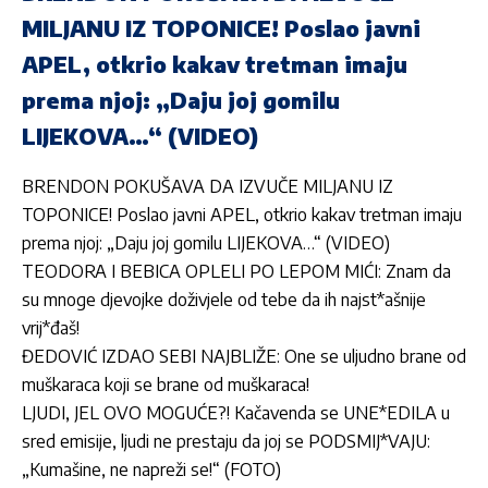
MILJANU IZ TOPONICE! Poslao javni
APEL, otkrio kakav tretman imaju
prema njoj: „Daju joj gomilu
LIJEKOVA…“ (VIDEO)
BRENDON POKUŠAVA DA IZVUČE MILJANU IZ
TOPONICE! Poslao javni APEL, otkrio kakav tretman imaju
prema njoj: „Daju joj gomilu LIJEKOVA…“ (VIDEO)
TEODORA I BEBICA OPLELI PO LEPOM MIĆI: Znam da
su mnoge djevojke doživjele od tebe da ih najst*ašnije
vrij*đaš!
ĐEDOVIĆ IZDAO SEBI NAJBLIŽE: One se uljudno brane od
muškaraca koji se brane od muškaraca!
LJUDI, JEL OVO MOGUĆE?! Kačavenda se UNE*EDILA u
sred emisije, ljudi ne prestaju da joj se PODSMIJ*VAJU:
„Kumašine, ne napreži se!“ (FOTO)