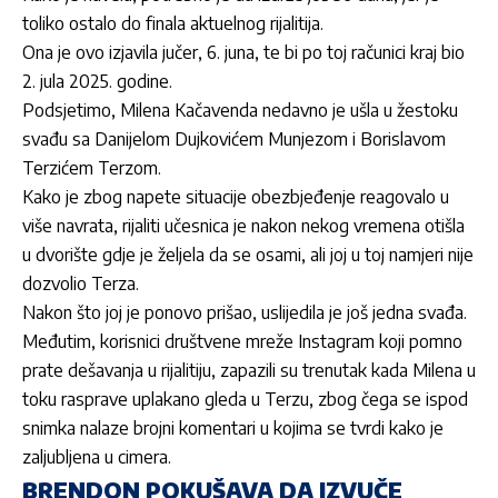
toliko ostalo do finala aktuelnog rijalitija.
Ona je ovo izjavila jučer, 6. juna, te bi po toj računici kraj bio
2. jula 2025. godine.
Podsjetimo,
Milena Kačavenda
nedavno je ušla u žestoku
svađu sa
Danijelom Dujkovićem Munjezom
i
Borislavom
Terzićem Terzom.
Kako je zbog napete situacije obezbjeđenje reagovalo u
više navrata, rijaliti učesnica je nakon nekog vremena otišla
u dvorište gdje je željela da se osami, ali joj u toj namjeri nije
dozvolio
Terza
.
Nakon što joj je ponovo prišao, uslijedila je još jedna svađa.
Međutim, korisnici društvene mreže Instagram koji pomno
prate dešavanja u rijalitiju, zapazili su trenutak kada
Milena
u
toku rasprave uplakano gleda u
Terzu
, zbog čega se ispod
snimka nalaze brojni komentari u kojima se tvrdi kako je
zaljubljena u cimera.
BRENDON POKUŠAVA DA IZVUČE