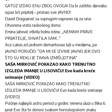
GATOZ IZDAO ENU ZBOG OVOGA! Da bi zaštitio djevojku
ispao loš prijatelj – priznao sve JAVNO!
David Dragojević sa suprugom napravio raj za sina:
Otvorena vrata raskošnog doma
Emina Jahović otkrila bolnu istinu: „NEMAM PRAVE
PRIJATELJE, SHVATILA SAM…“
Aca Lukas još jednom demantovao laži u medijima, pa
JAVNO PORUČIO: “DA MI SE IZVINE JAVNO JER OVO
ŠTO SU REKLI JE TAKVA IZMIŠLJOTINA“
SAŠA MIRKOVIĆ POKAZAO KAKO TRENUTNO
IZGLEDA IMANJE U LISOVIĆU! Evo kada kreće
snimanje (VIDEO)
SAŠA MIRKOVIĆ POKAZAO KAKO TRENUTNO
IZGLEDA IMANJE U LISOVIĆU! Evo kada kreće snimanje
(VIDEO)
Počinje najljepši astro period u godini: Venera ulazi u Bika 6.
juna! Evo šta to donosi svakom horoskopskom znaku