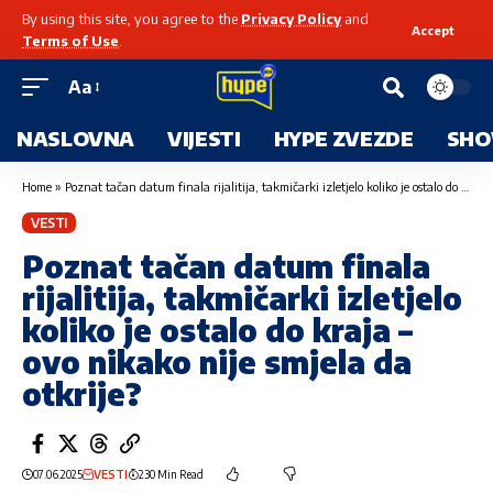
By using this site, you agree to the
Privacy Policy
and
Accept
Terms of Use
.
Aa
NASLOVNA
VIJESTI
HYPE ZVEZDE
SHO
Home
»
Poznat tačan datum finala rijalitija, takmičarki izletjelo koliko je ostalo do kraja – ovo nikako nije smjela da otkrije?
VESTI
Poznat tačan datum finala
rijalitija, takmičarki izletjelo
koliko je ostalo do kraja –
ovo nikako nije smjela da
otkrije?
07.06.2025
VESTI
230 Min Read