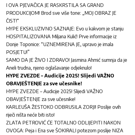
I OVA PJEVAČICA JE RASKRSTILA SA GRAND
PRODUKCIJOM! Brod sve više tone: „MOJ OBRAZ JE
ČIST!“
HYPE EKSKLUZIVNO SAZNAJE: Evo u kakvom je stanju
HOSPITALIZOVANA Miljana Kulić! Prve informacije iz
Donje Toponice: “UZNEMIRENA JE, upravo je imala
POSJETU!”
SAMO DA JE ŽIVO I ZDRAVO! Jasmina Ahmić sumnja da je
Aneli trudna, njeno oglašavanje odjeknulo!
HYPE ZVEZDE – Audicije 2025! Slijedi VAŽNO
OBAVJEŠTENJE za sve učesnike!
HYPE ZVEZDE – Audicije 2025! Slijedi VAŽNO
OBAVJEŠTENJE za sve učesnike!
KARLEUŠA ŽESTOKO ODBRUSILA ZORJI! Poslije ovih
riječi ništa neće biti isto!
ZLATA PETROVIĆ ĆE TOTALNO ODLIJEPITI NAKON
OVOGA: Peja i Ena sve ŠOKIRALI potezom poslije NIZA