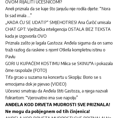
OVOM RIJALITI UČESNICOM!?
Aneli priznala da se kaje što Janjušu nije rodila dijete: “Nora
bi sad imala …”
„KADA ĆU SE UDATI?“ SMJEHOTRES! Ana Ćurčić urnisala
CHAT GPT: Vještačka inteligencija OSTALA BEZ TEKSTA
kada je izgovorila OVO
Priznala zašto je lagala Gastoza: Anđela sigurna da on samo
traži razlog da raskine s njom! Otkrila kompletnu istinu o
Pavlu
GORI U KUPAĆEM KOSTIMU Milica se SKINU*A i pokazala
čime raspolaže (FOTO)
Tifa grcao u suzama na koncertu u Skoplju: Borio se s
emocijama dok je pjevao (VIDEO)
Učesnici smatraju da Anđela štiti Gastoza, a njega nazvali
folirantom: “Vjerovatno ima sve napolju”
ANĐELA KOD DRVETA MUDROSTI SVE PRIZNALA!
Ne mogu da pobjegnem od tih činjenica!