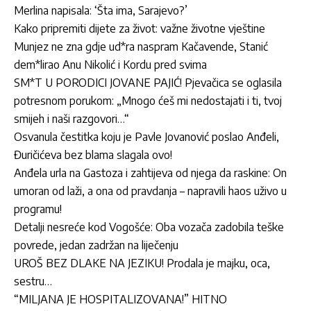
Merlina napisala: ‘Šta ima, Sarajevo?’
Kako pripremiti dijete za život: važne životne vještine
Munjez ne zna gdje ud*ra naspram Kačavende, Stanić
dem*lirao Anu Nikolić i Kordu pred svima
SM*T U PORODICI JOVANE PAJIĆ! Pjevačica se oglasila
potresnom porukom: „Mnogo ćeš mi nedostajati i ti, tvoj
smijeh i naši razgovori…“
Osvanula čestitka koju je Pavle Jovanović poslao Anđeli,
Đuričićeva bez blama slagala ovo!
Anđela urla na Gastoza i zahtijeva od njega da raskine: On
umoran od laži, a ona od pravdanja – napravili haos uživo u
programu!
Detalji nesreće kod Vogošće: Oba vozača zadobila teške
povrede, jedan zadržan na liječenju
UROŠ BEZ DLAKE NA JEZIKU! Prodala je majku, oca,
sestru…
“MILJANA JE HOSPITALIZOVANA!” HITNO