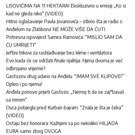
LISOVIĆIMA NA 11 HEKTARA! Ekskluzivno u emisiji „Ko si
kad ne gleda niko“ (VIDEO)
Hitno oglašavanje Pavla Jovanovića – otkrio šta je radio s
Anđelom na Zlatiboru! NE MOŽE VIŠE DA ĆUTI
Potresna ispovijest Samira Ramovića: “MISLIO SAM DA
ĆU UMRIJETI“
Jeftini trikovi za rashlađivanje bez klime i ventilatora
Evo kada će se održati finale rijalitija: Njima dvoma je već
odbrojano vrijeme?
Gastozov drug udario na Anđelu: “IMAM SVE KLIPOVE!”
Opleo i po njemu!
Anđela ponovo prijeti Gastozu: „Nemoj ti da se zaj*bavaš
sa mnom“
Ovca pobjegla pred Kurban-bajram: “Znala je šta je čeka”
(VIDEO)
Ostaju bez honorara: Kažnjeni sa po nekoliko HILJADA
EURA samo zbog OVOGA