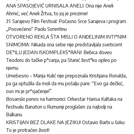
ANA SPASOJEVIĆ URNISALA ANELI: Ona nije Aneli
Ahmić, već Aneli Žrtva, to joj je prezime!
31. Sarajevo Film Festival: Počasno Srce Sarajeva i program
„Posvećeno“ Paolu Sorentinu
OTVORENO REKLA ŠTA MISLI O ANĐELINIM INTI*NIM
SNIMCIMA: Nikada ona sebe nije predstavljala sveticom!
DE*ILU JEDAN ISKOMPLEKS*RANI: Bebica doveo
Teodoru do tačke p*canja, pa Stanić žest*ko opleo po
njemu
Urnebesno – Marija Kulić nije prepoznala Kristijana Ronalda,
pa ga optužila da moli da mu pošalju pare: “Evo ga dečkić,
ovo mi je pr*sjačenje!”
Bosanski ponos na harmonici: Orkestar Harisa Kaltaka na
festivalu Banaton u Rumuniji proglašen za najbolji na
Balkanu
KRISTIJAN BEZ DLAKE NA JEZIKU! Ostavio Barbi u šoku:
To je protraćen život!