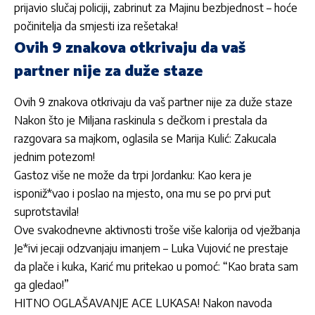
prijavio slučaj policiji, zabrinut za Majinu bezbjednost – hoće
počinitelja da smjesti iza rešetaka!
Ovih 9 znakova otkrivaju da vaš
partner nije za duže staze
Ovih 9 znakova otkrivaju da vaš partner nije za duže staze
Nakon što je Miljana raskinula s dečkom i prestala da
razgovara sa majkom, oglasila se Marija Kulić: Zakucala
jednim potezom!
Gastoz više ne može da trpi Jordanku: Kao kera je
isponiž*vao i poslao na mjesto, ona mu se po prvi put
suprotstavila!
Ove svakodnevne aktivnosti troše više kalorija od vježbanja
Je*ivi jecaji odzvanjaju imanjem – Luka Vujović ne prestaje
da plače i kuka, Karić mu pritekao u pomoć: “Kao brata sam
ga gledao!”
HITNO OGLAŠAVANJE ACE LUKASA! Nakon navoda