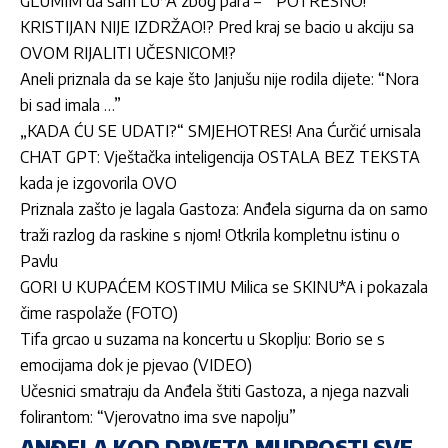
GLUMIM da sam LU*A zbog para – ” POTRESNO!
KRISTIJAN NIJE IZDRŽAO!? Pred kraj se bacio u akciju sa
OVOM RIJALITI UČESNICOM!?
Aneli priznala da se kaje što Janjušu nije rodila dijete: “Nora
bi sad imala …”
„KADA ĆU SE UDATI?“ SMJEHOTRES! Ana Ćurčić urnisala
CHAT GPT: Vještačka inteligencija OSTALA BEZ TEKSTA
kada je izgovorila OVO
Priznala zašto je lagala Gastoza: Anđela sigurna da on samo
traži razlog da raskine s njom! Otkrila kompletnu istinu o
Pavlu
GORI U KUPAĆEM KOSTIMU Milica se SKINU*A i pokazala
čime raspolaže (FOTO)
Tifa grcao u suzama na koncertu u Skoplju: Borio se s
emocijama dok je pjevao (VIDEO)
Učesnici smatraju da Anđela štiti Gastoza, a njega nazvali
folirantom: “Vjerovatno ima sve napolju”
ANĐELA KOD DRVETA MUDROSTI SVE