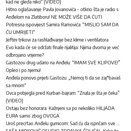
kad ne gleda niko“ (VIDEO)
Hitno oglašavanje Pavla Jovanovića – otkrio šta je radio s
Anđelom na Zlatiboru! NE MOŽE VIŠE DA ĆUTI
Potresna ispovijest Samira Ramovića: “MISLIO SAM DA
ĆU UMRIJETI“
Jeftini trikovi za rashlađivanje bez klime i ventilatora
Evo kada će se održati finale rijalitija: Njima dvoma je već
odbrojano vrijeme?
Gastozov drug udario na Anđelu: “IMAM SVE KLIPOVE!”
Opleo i po njemu!
Anđela ponovo prijeti Gastozu: „Nemoj ti da se zaj*bavaš
sa mnom“
Ovca pobjegla pred Kurban-bajram: “Znala je šta je čeka”
(VIDEO)
Ostaju bez honorara: Kažnjeni sa po nekoliko HILJADA
EURA samo zbog OVOGA
Uroš precrtao Anđelu gumicom: Sad ću da ispričam sve …