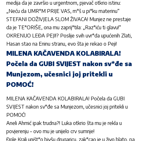
medija da je završio u urgentnom, pjevač otkrio istinu:
„Neću da UMR*M PRIJE VAS, m*š u pi*ku materinu“
STEFANI DOŽIVJELA SLOM ŽIVACA! Munjez ne prestaje
da je TE*ORIŠE, ona mu zaprij*tila: „Raz*iću ti glavu!“
OKRENUO LEĐA PEJI!? Poslije svih uvr*da upućenih Zlati,
Hasan stao na Eninu stranu, evo šta je rekao o Peji!
MILENA KAČAVENDA KOLABIRALA!
Počela da GUBI SVIJEST nakon sv*đe sa
Munjezom, učesnici joj pritekli u
POMOĆ!
MILENA KAČAVENDA KOLABIRALA! Počela da GUBI
SVIJEST nakon sv*đe sa Munjezom, učesnici joj pritekli u
POMOĆ!
Aneli Ahmić ipak trudna?! Luka otkrio šta mu je rekla u
povjerenju – ovo mu je unijelo crv sumnje!
Đole Kralj uništ*o bivšu drugaricu, zak*cao je u živo blato, pa