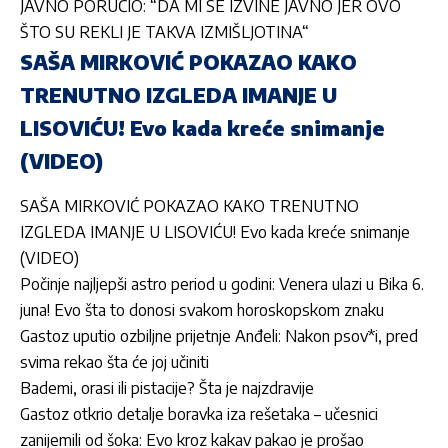
JAVNO PORUČIO: “DA MI SE IZVINE JAVNO JER OVO
ŠTO SU REKLI JE TAKVA IZMIŠLJOTINA“
SAŠA MIRKOVIĆ POKAZAO KAKO
TRENUTNO IZGLEDA IMANJE U
LISOVIĆU! Evo kada kreće snimanje
(VIDEO)
SAŠA MIRKOVIĆ POKAZAO KAKO TRENUTNO
IZGLEDA IMANJE U LISOVIĆU! Evo kada kreće snimanje
(VIDEO)
Počinje najljepši astro period u godini: Venera ulazi u Bika 6.
juna! Evo šta to donosi svakom horoskopskom znaku
Gastoz uputio ozbiljne prijetnje Anđeli: Nakon psov*i, pred
svima rekao šta će joj učiniti
Bademi, orasi ili pistacije? Šta je najzdravije
Gastoz otkrio detalje boravka iza rešetaka – učesnici
zanijemili od šoka: Evo kroz kakav pakao je prošao