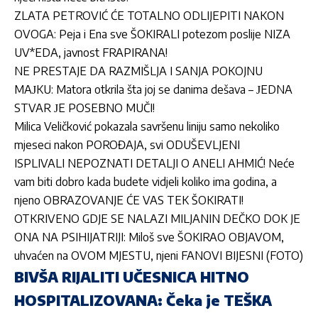
ZLATA PETROVIĆ ĆE TOTALNO ODLIJEPITI NAKON
OVOGA: Peja i Ena sve ŠOKIRALI potezom poslije NIZA
UV*EDA, javnost FRAPIRANA!
NE PRESTAJE DA RAZMIŠLJA I SANJA POKOJNU
MAЈKU: Matora otkrila šta joj se danima dešava – ЈEDNA
STVAR ЈE POSEBNO MUČI!
Milica Veličković pokazala savršenu liniju samo nekoliko
mjeseci nakon POROĐAJA, svi ODUŠEVLJENI
ISPLIVALI NEPOZNATI DETALJI O ANELI AHMIĆ! Neće
vam biti dobro kada budete vidjeli koliko ima godina, a
njeno OBRAZOVANJE ĆE VAS TEK ŠOKIRATI!
OTKRIVENO GDJE SE NALAZI MILJANIN DEČKO DOK JE
ONA NA PSIHIJATRIJI: Miloš sve ŠOKIRAO OBJAVOM,
uhvaćen na OVOM MJESTU, njeni FANOVI BIJESNI (FOTO)
BIVŠA RIJALITI UČESNICA HITNO
HOSPITALIZOVANA: Čeka je TEŠKA