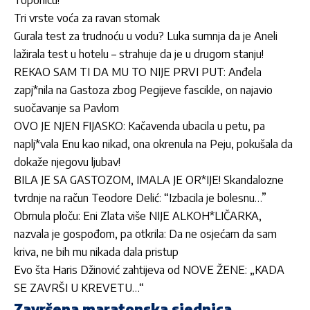
Tri vrste voća za ravan stomak
Gurala test za trudnoću u vodu? Luka sumnja da je Aneli
lažirala test u hotelu – strahuje da je u drugom stanju!
REKAO SAM TI DA MU TO NIJE PRVI PUT: Anđela
zapj*nila na Gastoza zbog Pegijeve fascikle, on najavio
suočavanje sa Pavlom
OVO JE NJEN FIJASKO: Kačavenda ubacila u petu, pa
naplj*vala Enu kao nikad, ona okrenula na Peju, pokušala da
dokaže njegovu ljubav!
BILA JE SA GASTOZOM, IMALA JE OR*IJE! Skandalozne
tvrdnje na račun Teodore Delić: “Izbacila je bolesnu…”
Obrnula ploču: Eni Zlata više NIJE ALKOH*LIČARKA,
nazvala je gospođom, pa otkrila: Da ne osjećam da sam
kriva, ne bih mu nikada dala pristup
Evo šta Haris Džinović zahtijeva od NOVE ŽENE: „KADA
SE ZAVRŠI U KREVETU…“
Završena maratonska sjednica