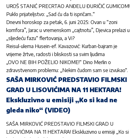
UROŠ STANIĆ PRECRTAO ANĐELU ĐURIČIĆ GUMICOM!
Puklo prijateljstvo: „Sad ću da ti ispričam..“
Dnevni horoskop za petak, 6. juni 2025: Ovan u “zoni
komfora”, Jarac u vremenskom „cajtnotu”, Djevica prelazi u
„sljedeću fazu“ flertovanja, a Vi?
Reisul-ulema Husein-ef. Kavazović: Kurban-bajram je
vrijeme žrtve, radosti i bliskosti sa svim ljudima
„OVO NE BIH POŽELIO NIKOME!“ Dino Merlin o
zdravstvenom problemu: „Nekim čudom sam se izvukao“.
SAŠA MIRKOVIĆ PREDSTAVIO FILMSKI
GRAD U LISOVIĆIMA NA 11 HEKTARA!
Ekskluzivno u emisiji „Ko si kad ne
gleda niko“ (VIDEO)
SAŠA MIRKOVIĆ PREDSTAVIO FILMSKI GRAD U
LISOVIĆIMA NA 11 HEKTARA! Ekskluzivno u emisiji „Ko si