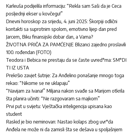
Karleuša podijelila informaciju: “Rekla sam Saši da je Ceca
posljednji ekser u kovčegu!”
Dnevni horoskop za srijedu, 4. juni 2025: Škorpiji odlični
kontakti sa suprotnim spolom, emotivno lijep dan pred
Jarcem, Biku finansijski dobar dan, a Vama?
ŽIVOTNA PRIČA ZA PAMĆENJE Blizanci zajedno proslavili
100. rođendan (FOTO)
Teodora i Bebica ne prestaju da se časte uvred*ma: SM*DI
TI IZ USTA
Prekršio zavjet šutnje: Za Anđelino ponašanje mnogo toga
rekao: “Nikome se ne uklapaju”
“Navijam za Ivana!” Miljana nakon svađe sa Marijom otkrila
šta planira učiniti: “Ne razgovaram sa majkom”
Prvi put u svijetu: Vještačka inteligencija upisana kao
student
Raskid je bio neminovan: Nastao kolaps zbog uvr*da
Anđela ne može ni da zamisli šta se dešava u spoljašnjem