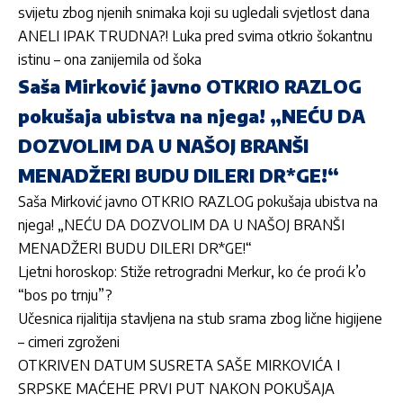
svijetu zbog njenih snimaka koji su ugledali svjetlost dana
ANELI IPAK TRUDNA?! Luka pred svima otkrio šokantnu
istinu – ona zanijemila od šoka
Saša Mirković javno OTKRIO RAZLOG
pokušaja ubistva na njega! „NEĆU DA
DOZVOLIM DA U NAŠOJ BRANŠI
MENADŽERI BUDU DILERI DR*GE!“
Saša Mirković javno OTKRIO RAZLOG pokušaja ubistva na
njega! „NEĆU DA DOZVOLIM DA U NAŠOJ BRANŠI
MENADŽERI BUDU DILERI DR*GE!“
Ljetni horoskop: Stiže retrogradni Merkur, ko će proći k’o
“bos po trnju”?
Učesnica rijalitija stavljena na stub srama zbog lične higijene
– cimeri zgroženi
OTKRIVEN DATUM SUSRETA SAŠE MIRKOVIĆA I
SRPSKE MAĆEHE PRVI PUT NAKON POKUŠAJA