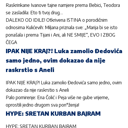
Raskrinkane Ivanove tajne namjere prema Bebici, Teodora
se zasladila: Eto ti tvoj drug…
DALEKO OD IDILE! Otkrivena ISTINA o porodičnim
odnosima Kulićevih: Miljana priznala sve: „Marija bi se isto
ponašala i prema Tijani i Ani, ali NE SMIJE“, EVO I ZBOG
ČEGA
IPAK NIJE KRAJ?! Luka zamolio Đedovića
samo jedno, ovim dokazao da nije
raskrstio s Aneli
IPAK NIJE KRAJ?! Luka zamolio Đedovića samo jedno, ovim
dokazao da nije raskrstio s Aneli
Palo pomirenje: Ena Čolić i Peja više ne gube vrijeme,
oprostili jedno drugom sva pon*ženja!
HYPE: SRETAN KURBAN BAJRAM
HYPE: SRETAN KURBAN BAJRAM