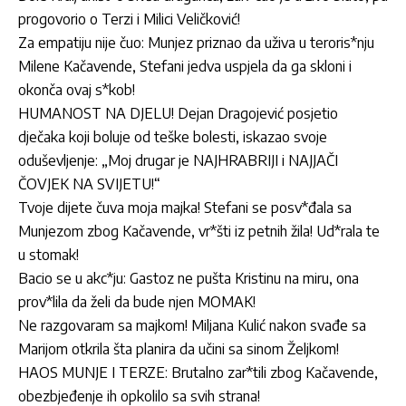
progovorio o Terzi i Milici Veličković!
Za empatiju nije čuo: Munjez priznao da uživa u teroris*nju
Milene Kačavende, Stefani jedva uspjela da ga skloni i
okonča ovaj s*kob!
HUMANOST NA DJELU! Dejan Dragojević posjetio
dječaka koji boluje od teške bolesti, iskazao svoje
oduševljenje: „Moj drugar je NAJHRABRIJI i NAJJAČI
ČOVJEK NA SVIJETU!“
Tvoje dijete čuva moja majka! Stefani se posv*đala sa
Munjezom zbog Kačavende, vr*šti iz petnih žila! Ud*rala te
u stomak!
Bacio se u akc*ju: Gastoz ne pušta Kristinu na miru, ona
prov*lila da želi da bude njen MOMAK!
Ne razgovaram sa majkom! Miljana Kulić nakon svađe sa
Marijom otkrila šta planira da učini sa sinom Željkom!
HAOS MUNJE I TERZE: Brutalno zar*tili zbog Kačavende,
obezbjeđenje ih opkolilo sa svih strana!