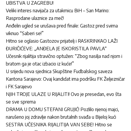
UBISTVA U ZAGREBU!
Veliki interes navijača za utakmicu BiH – San Marino:
Rasprodane ulaznice za meč!
Anđelin ugled se urušava pred finale: Gastoz pred svima
viknuo “Saberi se!”
Hitno se oglasio Gastozov prijatelj i RASKRINKAO LAŽI
ĐURIČIĆEVE: „ANĐELA JE ISKORISTILA PAVLA“
Učesnik rijalitija stravično optužen: “Zbog nasilja nad njom i
bratom ga je otac izbacio iz kuće!”
U srijedu nova sjednica Skupštine Fudbalskog saveza
Kantona Sarajevo: Ovaj kandidat ima podršku FK Željezničar
i FK Sarajevo
NJIH TROJE ULAZE U RIJALITI! Ovo je presedan, evo šta
se sve sprema
DRAMA U DOMU STEFANI GRUJIĆ! Pozlilo njenoj majci,
narušeno joj zdravlje nakon brutalnih svađa u Bijeloj kući
SESTRA UČESNIKA RIJALITIJA VAN SEBE! Hitno se