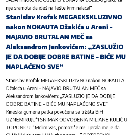
SAŠA MIRKOVIĆ OSUDIO ZDRAVKA ČOLIĆA! „Kako te
nije sramota da ideš na fešte kriminalaca!“
Stanislav Krofak MEGAEKSKLUZIVNO
nakon NOKAUTA Džakića u Areni –
NAJAVIO BRUTALAN MEČ sa
Aleksandrom Jankovićem: „ZASLUŽIO
JE DA DOBIJE DOBRE BATINE – BIĆE MU
NAPLAĆENO SVE“
Stanislav Krofak MEGAEKSKLUZIVNO nakon NOKAUTA
Džakića u Areni – NAJAVIO BRUTALAN MEČ sa
Aleksandrom Jankovićem: „ZASLUŽIO JE DA DOBIJE
DOBRE BATINE – BIĆE MU NAPLAĆENO SVE“
Kineska gumena patka povučena sa tržišta BiH
UZNEMIRUJU*I SNIMAK ODVOĐENJA MILJANE KULIĆ U
TOPONICU: “Molim vas, pomozi*e mi! Tjerala me je da