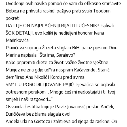
Uvođenje ovih navika pomoći će vam da efikasno smršavite
Bebica ne prihvata raskid, pažljivo prati svaki Teodorin
pokret!
DA LI JE ON NAJPLAĆENIJI RIJALITI UČESNIK? Isplivali
ŠOK DETALJI, evo koliki je nedjeljeni honorar Ivana
Marinkovića!
Pjanićeva supruga Žozefa stigla u BiH, pa uz pjesmu Dine
Merlina napisala: ‘Šta ima, Sarajevo?’
Kako pripremiti dijete za život: važne životne vještine
Munjez ne zna gdje ud*ra naspram Kačavende, Stanić
dem*lirao Anu Nikolić i Kordu pred svima
SM*T U PORODICI JOVANE PAJIĆ! Pjevačica se oglasila
potresnom porukom: „Mnogo ćeš mi nedostajati i ti, tvoj
smijeh i naši razgovori…“
Osvanula čestitka koju je Pavle Jovanović poslao Anđeli,
Đuričićeva bez blama slagala ovo!
Anđela urla na Gastoza i zahtijeva od njega da raskine: On