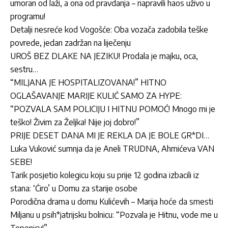
umoran od laži, a ona od pravdanja – napravili haos uživo u
programu!
Detalji nesreće kod Vogošće: Oba vozača zadobila teške
povrede, jedan zadržan na liječenju
UROŠ BEZ DLAKE NA JEZIKU! Prodala je majku, oca,
sestru…
“MILJANA JE HOSPITALIZOVANA!” HITNO
OGLAŠAVANJE MARIJE KULIĆ SAMO ZA HYPE:
“POZVALA SAM POLICIJU I HITNU POMOĆ! Mnogo mi je
teško! Živim za Željka! Nije joj dobro!”
PRIJE DESET DANA MI JE REKLA DA JE BOLE GR*DI…
Luka Vuković sumnja da je Aneli TRUDNA, Ahmićeva VAN
SEBE!
Tarik posjetio kolegicu koju su prije 12 godina izbacili iz
stana: ‘Ćiro’ u Domu za starije osobe
Porodična drama u domu Kulićevih – Marija hoće da smesti
Miljanu u psih*jatrijsku bolnicu: “Pozvala je Hitnu, vode me u
Toponicu!”