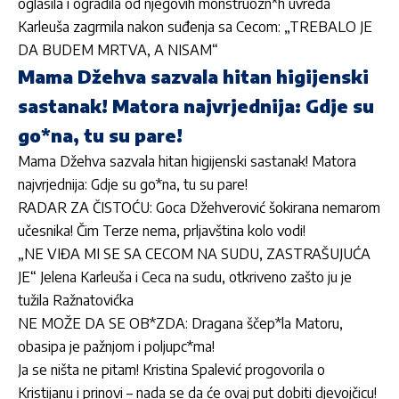
oglasila i ogradila od njegovih monstruozn*h uvreda
Karleuša zagrmila nakon suđenja sa Cecom: „TREBALO JE
DA BUDEM MRTVA, A NISAM“
Mama Džehva sazvala hitan higijenski
sastanak! Matora najvrjednija: Gdje su
go*na, tu su pare!
Mama Džehva sazvala hitan higijenski sastanak! Matora
najvrjednija: Gdje su go*na, tu su pare!
RADAR ZA ČISTOĆU: Goca Džehverović šokirana nemarom
učesnika! Čim Terze nema, prljavština kolo vodi!
„NE VIĐA MI SE SA CECOM NA SUDU, ZASTRAŠUJUĆA
JE“ Jelena Karleuša i Ceca na sudu, otkriveno zašto ju je
tužila Ražnatovićka
NE MOŽE DA SE OB*ZDA: Dragana ščep*la Matoru,
obasipa je pažnjom i poljupc*ma!
Ja se ništa ne pitam! Kristina Spalević progovorila o
Kristijanu i prinovi – nada se da će ovaj put dobiti djevojčicu!