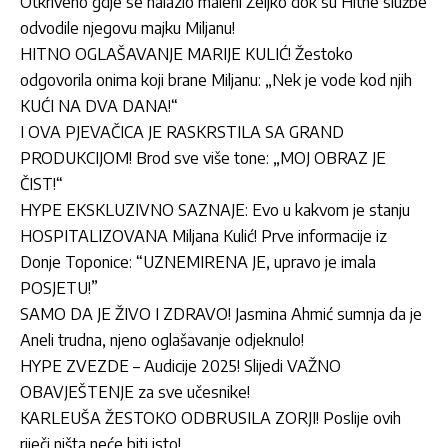
Otkriveno gdje se nalazio maleni Željko dok su Hitne službe
odvodile njegovu majku Miljanu!
HITNO OGLAŠAVANJE MARIJE KULIĆ! Žestoko
odgovorila onima koji brane Miljanu: „Nek je vode kod njih
KUĆI NA DVA DANA!“
I OVA PJEVAČICA JE RASKRSTILA SA GRAND
PRODUKCIJOM! Brod sve više tone: „MOJ OBRAZ JE
ČIST!“
HYPE EKSKLUZIVNO SAZNAJE: Evo u kakvom je stanju
HOSPITALIZOVANA Miljana Kulić! Prve informacije iz
Donje Toponice: “UZNEMIRENA JE, upravo je imala
POSJETU!”
SAMO DA JE ŽIVO I ZDRAVO! Jasmina Ahmić sumnja da je
Aneli trudna, njeno oglašavanje odjeknulo!
HYPE ZVEZDE – Audicije 2025! Slijedi VAŽNO
OBAVJEŠTENJE za sve učesnike!
KARLEUŠA ŽESTOKO ODBRUSILA ZORJI! Poslije ovih
riječi ništa neće biti isto!