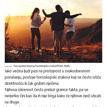
Dva najnepristojnija horoskopska znaka/Photo: Pexels
Iako većina ljudi pazi na pristojnost u svakodnevnom
ponašanju, postoje horoskopski znakovi koji se često ističu
direktnošću ili čak grubim riječima.
Njihova iskrenost često prelazi granice takta, pa se
nerijetko čini kao da ih nije briga kako će njihove riječi uticati
na druge.