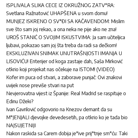
ISPLIVALA SLIKA CECE IZ OKRUŽNOG ZATV*RA:
Svetlana Ražnatović UHAPŠENA u svom domu!
MUNJEZ ISKRENO O SV*ĐI SA KAČAVENDOM: Mislim
sve što sam joj rekao, a ona neka ne pije ako ne zna!
UROŠ STANIĆ O SVOJIM ISKUSTVIMA: Ja sam učiteljica
ljubavi, pokazao sam joj šta treba da radi sa dečkom!
EKSKLUZIVAN SNIMAK UNUTRAŠNJOSTI IMANJA U
LISOVIĆU! Enterijer od koga zastaje dah, Saša Mirković
otkrio koji projekat nas očekuje na ISTOM! (VIDEO)
Kofer im puca od stvari, a zaborave punjač: Ovi znakovi
uvijek nose previše stvari na put
Nevjerovatna vijest iz Španije: Real Madrid se raspituje o
Edinu Džeki?
Ivan Gavrilović odgovorio na Knezov demant da su
M*JENJALI djevojke devedesetih, pa otkrio ko je tada bio
NAJSUJETNIJI
Nakon raskida sa Carem dobija je*ive prij*tnje sm*ću: Taki