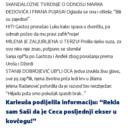
SKANDALOZNE TVRDNJE O ODNOSU MARKA
ĐEDOVIĆA I FRANA PUJASA! Oglasila se ona i otkrila: “Bili
su zajedno!”
HIT! Gastoz pronašao Luku kako spava u dvorištu, pa
odmah počeo da mu pravi zafrk*ncije!
MILENA JE ZALJUBLJENA U TERZU! Prolila rijeku suza, za
ovo niko nije znao, potpuno se slomila!
Sanja opl*la po Gastozu i Anđeli zbog ponašanja prema
Urošu i Džordi
STANIJI DOBROJEVIĆ UB*LI OCA Jedva izvukla živu glavu,
sve joj zap*lili, njena životna priča ledi krv u žilama
Jelena Radanović potvrdila da je razvod bio neizbježan:
“Hiljadu puta smo pokušali spasiti brak…”
Karleuša podijelila informaciju: “Rekla
sam Saši da je Ceca posljednji ekser u
kovčegu!”