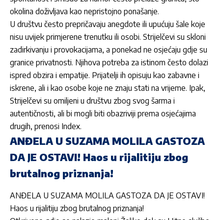
okolina doživljava kao nepristojno ponašanje.
U društvu često prepričavaju anegdote ili upućuju šale koje
nisu uvijek primjerene trenutku ili osobi.
Strijelčevi
su skloni
zadirkivanju i provokacijama, a ponekad ne osjećaju gdje su
granice privatnosti. Njihova potreba za istinom često dolazi
ispred obzira i empatije. Prijatelji ih opisuju kao zabavne i
iskrene, ali i kao osobe koje ne znaju stati na vrijeme. Ipak,
Strijelčevi
su omiljeni u društvu zbog svog šarma i
autentičnosti, ali bi mogli biti obazriviji prema osjećajima
drugih, prenosi Index.
ANĐELA U SUZAMA MOLILA GASTOZA
DA JE OSTAVI! Haos u rijalitiju zbog
brutalnog priznanja!
ANĐELA U SUZAMA MOLILA GASTOZA DA JE OSTAVI!
Haos u rijalitiju zbog brutalnog priznanja!