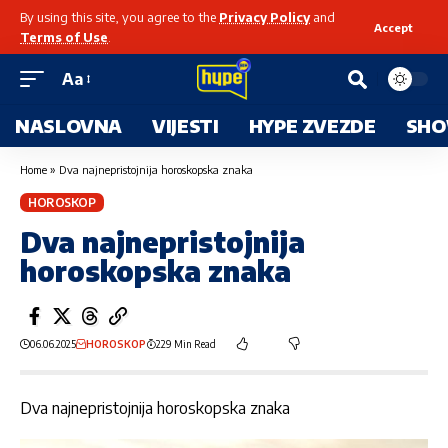
By using this site, you agree to the
Privacy Policy
and
Accept
Terms of Use
.
Aa
NASLOVNA
VIJESTI
HYPE ZVEZDE
SHO
Home
»
Dva najnepristojnija horoskopska znaka
HOROSKOP
Dva najnepristojnija
horoskopska znaka
06.06.2025
HOROSKOP
229 Min Read
Dva najnepristojnija horoskopska znaka