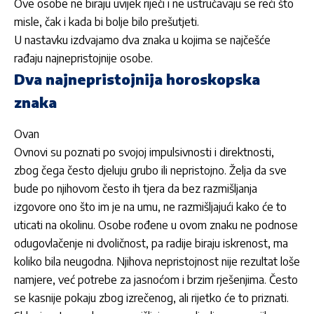
Ove osobe ne biraju uvijek riječi i ne ustručavaju se reći što
misle, čak i kada bi bolje bilo prešutjeti.
U nastavku izdvajamo dva znaka u kojima se najčešće
rađaju najnepristojnije osobe.
Dva najnepristojnija horoskopska
znaka
Ovan
Ovnovi
su poznati po svojoj impulsivnosti i direktnosti,
zbog čega često djeluju grubo ili nepristojno. Želja da sve
bude po njihovom često ih tjera da bez razmišljanja
izgovore ono što im je na umu, ne razmišljajući kako će to
uticati na okolinu. Osobe rođene u ovom znaku ne podnose
odugovlačenje ni dvoličnost, pa radije biraju iskrenost, ma
koliko bila neugodna. Njihova nepristojnost nije rezultat loše
namjere, već potrebe za jasnoćom i brzim rješenjima. Često
se kasnije pokaju zbog izrečenog, ali rijetko će to priznati.