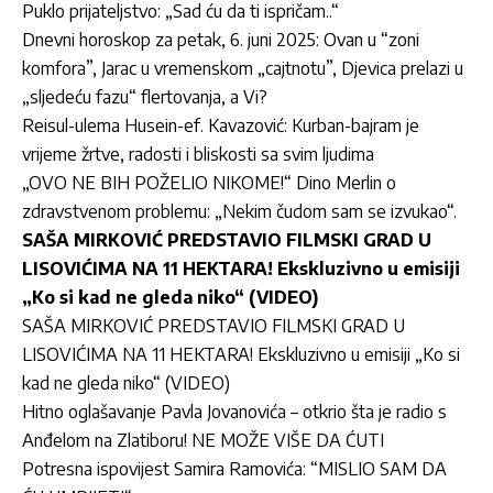
Puklo prijateljstvo: „Sad ću da ti ispričam..“
Dnevni horoskop za petak, 6. juni 2025: Ovan u “zoni
komfora”, Jarac u vremenskom „cajtnotu”, Djevica prelazi u
„sljedeću fazu“ flertovanja, a Vi?
Reisul-ulema Husein-ef. Kavazović: Kurban-bajram je
vrijeme žrtve, radosti i bliskosti sa svim ljudima
„OVO NE BIH POŽELIO NIKOME!“ Dino Merlin o
zdravstvenom problemu: „Nekim čudom sam se izvukao“.
SAŠA MIRKOVIĆ PREDSTAVIO FILMSKI GRAD U
LISOVIĆIMA NA 11 HEKTARA! Ekskluzivno u emisiji
„Ko si kad ne gleda niko“ (VIDEO)
SAŠA MIRKOVIĆ PREDSTAVIO FILMSKI GRAD U
LISOVIĆIMA NA 11 HEKTARA! Ekskluzivno u emisiji „Ko si
kad ne gleda niko“ (VIDEO)
Hitno oglašavanje Pavla Jovanovića – otkrio šta je radio s
Anđelom na Zlatiboru! NE MOŽE VIŠE DA ĆUTI
Potresna ispovijest Samira Ramovića: “MISLIO SAM DA