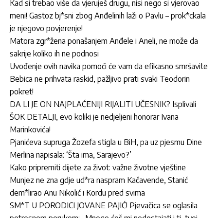
Kad si trebao više da vjeruješ drugu, nisi nego si vjerovao
meni! Gastoz bj*sni zbog Anđelinih laži o Pavlu – prok*ckala
je njegovo povjerenje!
Matora zgr*žena ponašanjem Anđele i Aneli, ne može da
sakrije koliko ih ne podnosi
Uvođenje ovih navika pomoći će vam da efikasno smršavite
Bebica ne prihvata raskid, pažljivo prati svaki Teodorin
pokret!
DA LI JE ON NAJPLAĆENIJI RIJALITI UČESNIK? Isplivali
ŠOK DETALJI, evo koliki je nedjeljeni honorar Ivana
Marinkovića!
Pjanićeva supruga Žozefa stigla u BiH, pa uz pjesmu Dine
Merlina napisala: ‘Šta ima, Sarajevo?’
Kako pripremiti dijete za život: važne životne vještine
Munjez ne zna gdje ud*ra naspram Kačavende, Stanić
dem*lirao Anu Nikolić i Kordu pred svima
SM*T U PORODICI JOVANE PAJIĆ! Pjevačica se oglasila
potresnom porukom: „Mnogo ćeš mi nedostajati i ti, tvoj