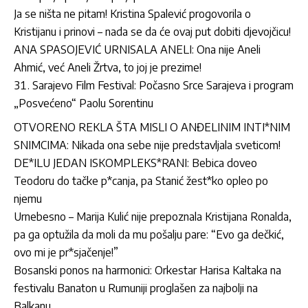
Ja se ništa ne pitam! Kristina Spalević progovorila o
Kristijanu i prinovi – nada se da će ovaj put dobiti djevojčicu!
ANA SPASOJEVIĆ URNISALA ANELI: Ona nije Aneli
Ahmić, već Aneli Žrtva, to joj je prezime!
Sarajevo Film Festival: Počasno Srce Sarajeva i program
„Posvećeno“ Paolu Sorentinu
OTVORENO REKLA ŠTA MISLI O ANĐELINIM INTI*NIM
SNIMCIMA: Nikada ona sebe nije predstavljala sveticom!
DE*ILU JEDAN ISKOMPLEKS*RANI: Bebica doveo
Teodoru do tačke p*canja, pa Stanić žest*ko opleo po
njemu
Urnebesno – Marija Kulić nije prepoznala Kristijana Ronalda,
pa ga optužila da moli da mu pošalju pare: “Evo ga dečkić,
ovo mi je pr*sjačenje!”
Bosanski ponos na harmonici: Orkestar Harisa Kaltaka na
festivalu Banaton u Rumuniji proglašen za najbolji na
Balkanu