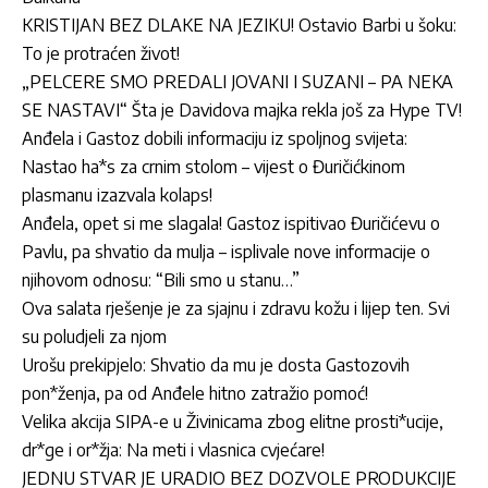
KRISTIJAN BEZ DLAKE NA JEZIKU! Ostavio Barbi u šoku:
To je protraćen život!
„PELCERE SMO PREDALI JOVANI I SUZANI – PA NEKA
SE NASTAVI“ Šta je Davidova majka rekla još za Hype TV!
Anđela i Gastoz dobili informaciju iz spoljnog svijeta:
Nastao ha*s za crnim stolom – vijest o Đuričićkinom
plasmanu izazvala kolaps!
Anđela, opet si me slagala! Gastoz ispitivao Đuričićevu o
Pavlu, pa shvatio da mulja – isplivale nove informacije o
njihovom odnosu: “Bili smo u stanu…”
Ova salata rješenje je za sjajnu i zdravu kožu i lijep ten. Svi
su poludjeli za njom
Urošu prekipjelo: Shvatio da mu je dosta Gastozovih
pon*ženja, pa od Anđele hitno zatražio pomoć!
Velika akcija SIPA-e u Živinicama zbog elitne prosti*ucije,
dr*ge i or*žja: Na meti i vlasnica cvjećare!
JEDNU STVAR JE URADIO BEZ DOZVOLE PRODUKCIJE