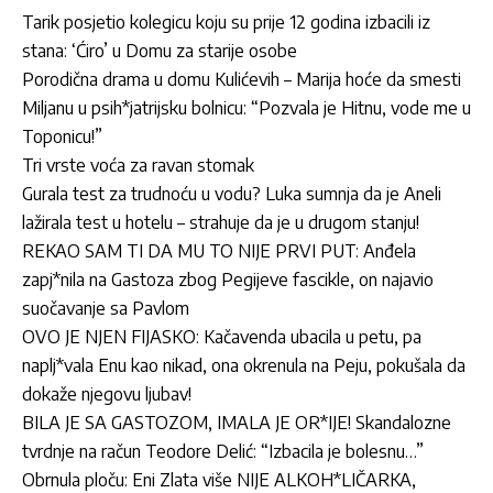
Tarik posjetio kolegicu koju su prije 12 godina izbacili iz
stana: ‘Ćiro’ u Domu za starije osobe
Porodična drama u domu Kulićevih – Marija hoće da smesti
Miljanu u psih*jatrijsku bolnicu: “Pozvala je Hitnu, vode me u
Toponicu!”
Tri vrste voća za ravan stomak
Gurala test za trudnoću u vodu? Luka sumnja da je Aneli
lažirala test u hotelu – strahuje da je u drugom stanju!
REKAO SAM TI DA MU TO NIJE PRVI PUT: Anđela
zapj*nila na Gastoza zbog Pegijeve fascikle, on najavio
suočavanje sa Pavlom
OVO JE NJEN FIJASKO: Kačavenda ubacila u petu, pa
naplj*vala Enu kao nikad, ona okrenula na Peju, pokušala da
dokaže njegovu ljubav!
BILA JE SA GASTOZOM, IMALA JE OR*IJE! Skandalozne
tvrdnje na račun Teodore Delić: “Izbacila je bolesnu…”
Obrnula ploču: Eni Zlata više NIJE ALKOH*LIČARKA,