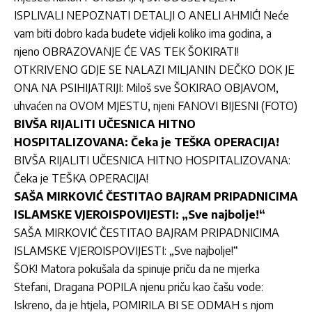
ISPLIVALI NEPOZNATI DETALJI O ANELI AHMIĆ! Neće
vam biti dobro kada budete vidjeli koliko ima godina, a
njeno OBRAZOVANJE ĆE VAS TEK ŠOKIRATI!
OTKRIVENO GDJE SE NALAZI MILJANIN DEČKO DOK JE
ONA NA PSIHIJATRIJI: Miloš sve ŠOKIRAO OBJAVOM,
uhvaćen na OVOM MJESTU, njeni FANOVI BIJESNI (FOTO)
BIVŠA RIJALITI UČESNICA HITNO
HOSPITALIZOVANA: Čeka je TEŠKA OPERACIJA!
BIVŠA RIJALITI UČESNICA HITNO HOSPITALIZOVANA:
Čeka je TEŠKA OPERACIJA!
SAŠA MIRKOVIĆ ČESTITAO BAJRAM PRIPADNICIMA
ISLAMSKE VJEROISPOVIJESTI: „Sve najbolje!“
SAŠA MIRKOVIĆ ČESTITAO BAJRAM PRIPADNICIMA
ISLAMSKE VJEROISPOVIJESTI: „Sve najbolje!“
ŠOK! Matora pokušala da spinuje priču da ne mjerka
Stefani, Dragana POPILA njenu priču kao čašu vode:
Iskreno, da je htjela, POMIRILA BI SE ODMAH s njom