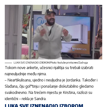
LUKA SVE IZNENADIO IZBOROM/Photo: Youtube printscreen/Zadruga
Tokom nove ankete, učesnici rijalitija su trebali izabrati
najneuljudnije među njima.
– Neartikulisana, ujedno i neuljudna je Jordanka. Također i
Slađana
, čiju gol*tinju i ponašanje diskutabilno gledamo
svakodnevno. Na trećem mjestu je Kristina, razlozi su
identični – rekla je
Sandra
.
LUKA SVE IZNENADIO IZBOROM