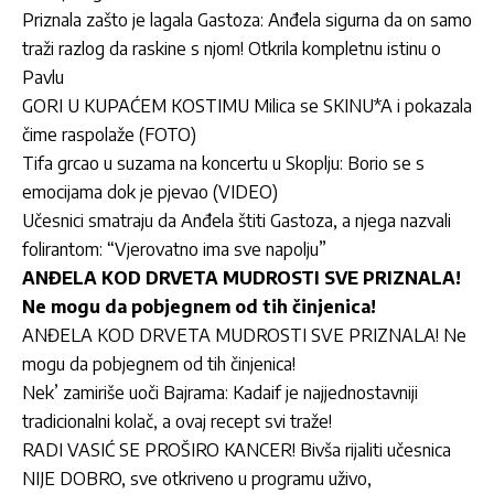
Priznala zašto je lagala Gastoza: Anđela sigurna da on samo
traži razlog da raskine s njom! Otkrila kompletnu istinu o
Pavlu
GORI U KUPAĆEM KOSTIMU Milica se SKINU*A i pokazala
čime raspolaže (FOTO)
Tifa grcao u suzama na koncertu u Skoplju: Borio se s
emocijama dok je pjevao (VIDEO)
Učesnici smatraju da Anđela štiti Gastoza, a njega nazvali
folirantom: “Vjerovatno ima sve napolju”
ANĐELA KOD DRVETA MUDROSTI SVE PRIZNALA!
Ne mogu da pobjegnem od tih činjenica!
ANĐELA KOD DRVETA MUDROSTI SVE PRIZNALA! Ne
mogu da pobjegnem od tih činjenica!
Nek’ zamiriše uoči Bajrama: Kadaif je najjednostavniji
tradicionalni kolač, a ovaj recept svi traže!
RADI VASIĆ SE PROŠIRO KANCER! Bivša rijaliti učesnica
NIJE DOBRO, sve otkriveno u programu uživo,