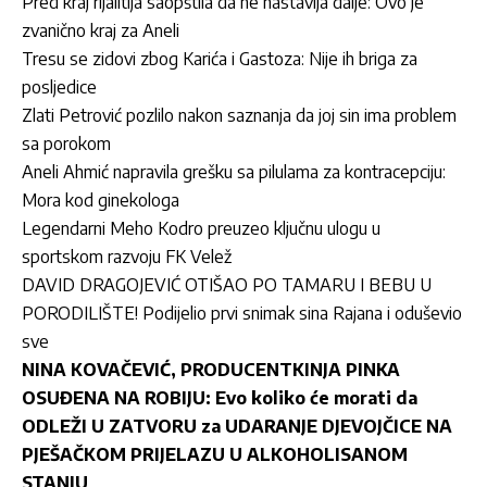
Pred kraj rijalitija saopštila da ne nastavlja dalje: Ovo je
zvanično kraj za Aneli
Tresu se zidovi zbog Karića i Gastoza: Nije ih briga za
posljedice
Zlati Petrović pozlilo nakon saznanja da joj sin ima problem
sa porokom
Aneli Ahmić napravila grešku sa pilulama za kontracepciju:
Mora kod ginekologa
Legendarni Meho Kodro preuzeo ključnu ulogu u
sportskom razvoju FK Velež
DAVID DRAGOJEVIĆ OTIŠAO PO TAMARU I BEBU U
PORODILIŠTE! Podijelio prvi snimak sina Rajana i oduševio
sve
NINA KOVAČEVIĆ, PRODUCENTKINJA PINKA
OSUĐENA NA ROBIJU: Evo koliko će morati da
ODLEŽI U ZATVORU za UDARANJE DJEVOJČICE NA
PJEŠAČKOM PRIJELAZU U ALKOHOLISANOM
STANJU