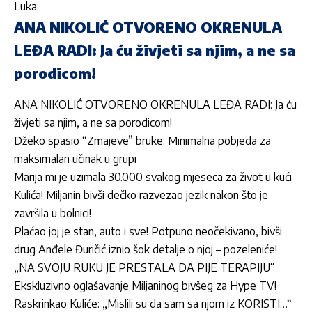
Luka
.
ANA NIKOLIĆ OTVORENO OKRENULA
LEĐA RADI: Ja ću živjeti sa njim, a ne sa
porodicom!
ANA NIKOLIĆ OTVORENO OKRENULA LEĐA RADI: Ja ću
živjeti sa njim, a ne sa porodicom!
Džeko spasio “Zmajeve” bruke: Minimalna pobjeda za
maksimalan učinak u grupi
Marija mi je uzimala 30.000 svakog mjeseca za život u kući
Kulića! Miljanin bivši dečko razvezao jezik nakon što je
završila u bolnici!
Plaćao joj je stan, auto i sve! Potpuno neočekivano, bivši
drug Anđele Đuričić iznio šok detalje o njoj – pozeleniće!
„NA SVOJU RUKU JE PRESTALA DA PIJE TERAPIJU“
Ekskluzivno oglašavanje Miljaninog bivšeg za Hype TV!
Raskrinkao Kuliće: „Mislili su da sam sa njom iz KORISTI…“