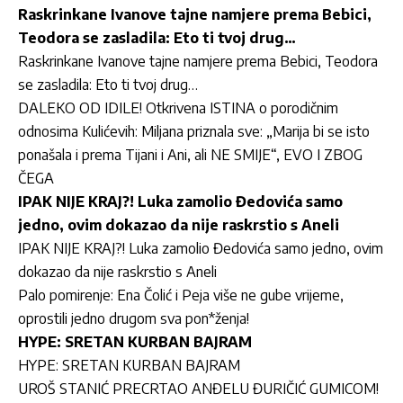
Raskrinkane Ivanove tajne namjere prema Bebici,
Teodora se zasladila: Eto ti tvoj drug…
Raskrinkane Ivanove tajne namjere prema Bebici, Teodora
se zasladila: Eto ti tvoj drug…
DALEKO OD IDILE! Otkrivena ISTINA o porodičnim
odnosima Kulićevih: Miljana priznala sve: „Marija bi se isto
ponašala i prema Tijani i Ani, ali NE SMIJE“, EVO I ZBOG
ČEGA
IPAK NIJE KRAJ?! Luka zamolio Đedovića samo
jedno, ovim dokazao da nije raskrstio s Aneli
IPAK NIJE KRAJ?! Luka zamolio Đedovića samo jedno, ovim
dokazao da nije raskrstio s Aneli
Palo pomirenje: Ena Čolić i Peja više ne gube vrijeme,
oprostili jedno drugom sva pon*ženja!
HYPE: SRETAN KURBAN BAJRAM
HYPE: SRETAN KURBAN BAJRAM
UROŠ STANIĆ PRECRTAO ANĐELU ĐURIČIĆ GUMICOM!