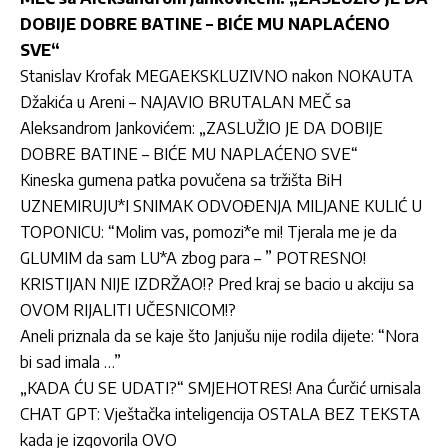
DOBIJE DOBRE BATINE – BIĆE MU NAPLAĆENO
SVE“
Stanislav Krofak MEGAEKSKLUZIVNO nakon NOKAUTA
Džakića u Areni – NAJAVIO BRUTALAN MEČ sa
Aleksandrom Jankovićem: „ZASLUŽIO JE DA DOBIJE
DOBRE BATINE – BIĆE MU NAPLAĆENO SVE“
Kineska gumena patka povučena sa tržišta BiH
UZNEMIRUJU*I SNIMAK ODVOĐENJA MILJANE KULIĆ U
TOPONICU: “Molim vas, pomozi*e mi! Tjerala me je da
GLUMIM da sam LU*A zbog para – ” POTRESNO!
KRISTIJAN NIJE IZDRŽAO!? Pred kraj se bacio u akciju sa
OVOM RIJALITI UČESNICOM!?
Aneli priznala da se kaje što Janjušu nije rodila dijete: “Nora
bi sad imala …”
„KADA ĆU SE UDATI?“ SMJEHOTRES! Ana Ćurčić urnisala
CHAT GPT: Vještačka inteligencija OSTALA BEZ TEKSTA
kada je izgovorila OVO