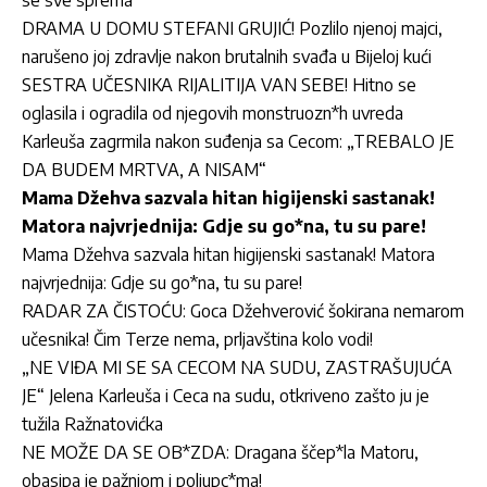
DRAMA U DOMU STEFANI GRUJIĆ! Pozlilo njenoj majci,
narušeno joj zdravlje nakon brutalnih svađa u Bijeloj kući
SESTRA UČESNIKA RIJALITIJA VAN SEBE! Hitno se
oglasila i ogradila od njegovih monstruozn*h uvreda
Karleuša zagrmila nakon suđenja sa Cecom: „TREBALO JE
DA BUDEM MRTVA, A NISAM“
Mama Džehva sazvala hitan higijenski sastanak!
Matora najvrjednija: Gdje su go*na, tu su pare!
Mama Džehva sazvala hitan higijenski sastanak! Matora
najvrjednija: Gdje su go*na, tu su pare!
RADAR ZA ČISTOĆU: Goca Džehverović šokirana nemarom
učesnika! Čim Terze nema, prljavština kolo vodi!
„NE VIĐA MI SE SA CECOM NA SUDU, ZASTRAŠUJUĆA
JE“ Jelena Karleuša i Ceca na sudu, otkriveno zašto ju je
tužila Ražnatovićka
NE MOŽE DA SE OB*ZDA: Dragana ščep*la Matoru,
obasipa je pažnjom i poljupc*ma!