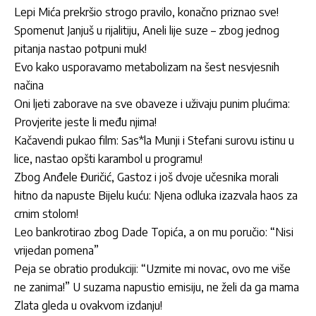
Lepi Mića prekršio strogo pravilo, konačno priznao sve!
Spomenut Janjuš u rijalitiju, Aneli lije suze – zbog jednog
pitanja nastao potpuni muk!
Evo kako usporavamo metabolizam na šest nesvjesnih
načina
Oni ljeti zaborave na sve obaveze i uživaju punim plućima:
Provjerite jeste li među njima!
Kačavendi pukao film: Sas*la Munji i Stefani surovu istinu u
lice, nastao opšti karambol u programu!
Zbog Anđele Đuričić, Gastoz i još dvoje učesnika morali
hitno da napuste Bijelu kuću: Njena odluka izazvala haos za
crnim stolom!
Leo bankrotirao zbog Dade Topića, a on mu poručio: “Nisi
vrijedan pomena”
Peja se obratio produkciji: “Uzmite mi novac, ovo me više
ne zanima!” U suzama napustio emisiju, ne želi da ga mama
Zlata gleda u ovakvom izdanju!