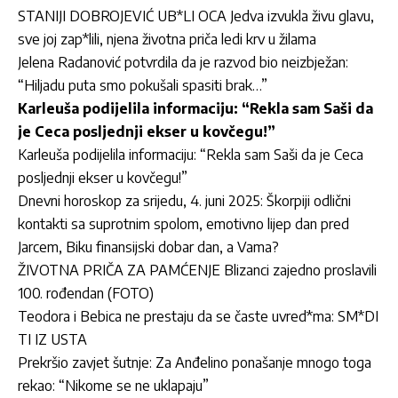
STANIJI DOBROJEVIĆ UB*LI OCA Jedva izvukla živu glavu,
sve joj zap*lili, njena životna priča ledi krv u žilama
Jelena Radanović potvrdila da je razvod bio neizbježan:
“Hiljadu puta smo pokušali spasiti brak…”
Karleuša podijelila informaciju: “Rekla sam Saši da
je Ceca posljednji ekser u kovčegu!”
Karleuša podijelila informaciju: “Rekla sam Saši da je Ceca
posljednji ekser u kovčegu!”
Dnevni horoskop za srijedu, 4. juni 2025: Škorpiji odlični
kontakti sa suprotnim spolom, emotivno lijep dan pred
Jarcem, Biku finansijski dobar dan, a Vama?
ŽIVOTNA PRIČA ZA PAMĆENJE Blizanci zajedno proslavili
100. rođendan (FOTO)
Teodora i Bebica ne prestaju da se časte uvred*ma: SM*DI
TI IZ USTA
Prekršio zavjet šutnje: Za Anđelino ponašanje mnogo toga
rekao: “Nikome se ne uklapaju”