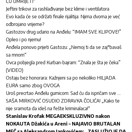
ĆU UMRIJETI“
Jeftini trikovi za rashlađivanje bez klime i ventilatora
Evo kada će se održati finale rijalitija: Njima dvoma je već
odbrojano vrijeme?
Gastozov drug udario na Anđelu: “IMAM SVE KLIPOVE!”
Opleo i po njemu!
Anđela ponovo prijeti Gastozu: „Nemoj ti da se zaj*bavaš
sa mnom“
Ovca pobjegla pred Kurban-bajram: “Znala je šta je čeka”
(VIDEO)
Ostaju bez honorara: Kažnjeni sa po nekoliko HILJADA
EURA samo zbog OVOGA
Uroš precrtao Anđelu gumicom: Sad ću da ispričam sve …
SAŠA MIRKOVIĆ OSUDIO ZDRAVKA ČOLIĆA! „Kako te
nije sramota da ideš na fešte kriminalaca!“
Stanislav Krofak MEGAEKSKLUZIVNO nakon
NOKAUTA Džakića u Areni – NAJAVIO BRUTALAN
MEČ sa Aleksandrom Jankovićem: „ZASLUŽIO JE DA