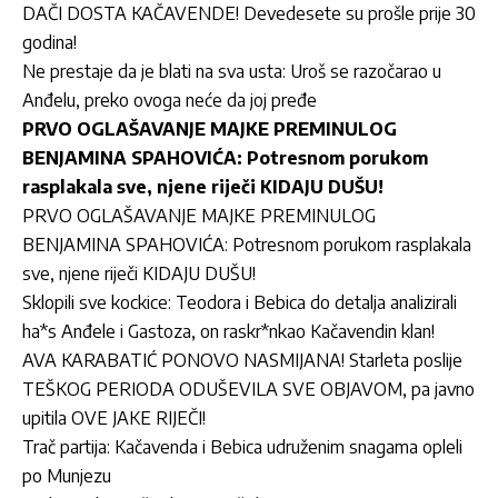
DAČI DOSTA KAČAVENDE! Devedesete su prošle prije 30
godina!
Ne prestaje da je blati na sva usta: Uroš se razočarao u
Anđelu, preko ovoga neće da joj pređe
PRVO OGLAŠAVANJE MAJKE PREMINULOG
BENJAMINA SPAHOVIĆA: Potresnom porukom
rasplakala sve, njene riječi KIDAJU DUŠU!
PRVO OGLAŠAVANJE MAJKE PREMINULOG
BENJAMINA SPAHOVIĆA: Potresnom porukom rasplakala
sve, njene riječi KIDAJU DUŠU!
Sklopili sve kockice: Teodora i Bebica do detalja analizirali
ha*s Anđele i Gastoza, on raskr*nkao Kačavendin klan!
AVA KARABATIĆ PONOVO NASMIJANA! Starleta poslije
TEŠKOG PERIODA ODUŠEVILA SVE OBJAVOM, pa javno
upitila OVE JAKE RIJEČI!
Trač partija: Kačavenda i Bebica udruženim snagama opleli
po Munjezu