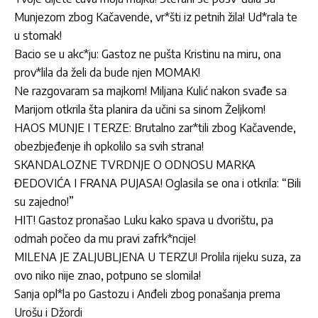
Munjezom zbog Kačavende, vr*šti iz petnih žila! Ud*rala te
u stomak!
Bacio se u akc*ju: Gastoz ne pušta Kristinu na miru, ona
prov*lila da želi da bude njen MOMAK!
Ne razgovaram sa majkom! Miljana Kulić nakon svađe sa
Marijom otkrila šta planira da učini sa sinom Željkom!
HAOS MUNJE I TERZE: Brutalno zar*tili zbog Kačavende,
obezbjeđenje ih opkolilo sa svih strana!
SKANDALOZNE TVRDNJE O ODNOSU MARKA
ĐEDOVIĆA I FRANA PUJASA! Oglasila se ona i otkrila: “Bili
su zajedno!”
HIT! Gastoz pronašao Luku kako spava u dvorištu, pa
odmah počeo da mu pravi zafrk*ncije!
MILENA JE ZALJUBLJENA U TERZU! Prolila rijeku suza, za
ovo niko nije znao, potpuno se slomila!
Sanja opl*la po Gastozu i Anđeli zbog ponašanja prema
Urošu i Džordi