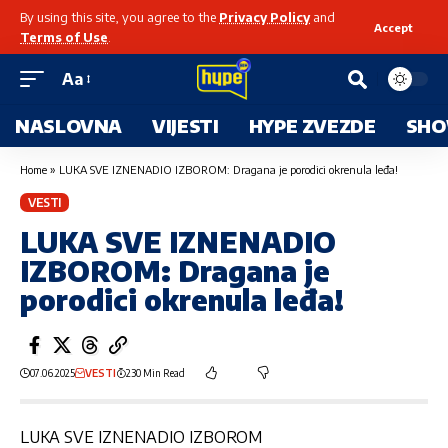
By using this site, you agree to the
Privacy Policy
and
Accept
Terms of Use
.
Aa
NASLOVNA
VIJESTI
HYPE ZVEZDE
SHO
Home
»
LUKA SVE IZNENADIO IZBOROM: Dragana je porodici okrenula leđa!
VESTI
LUKA SVE IZNENADIO
IZBOROM: Dragana je
porodici okrenula leđa!
07.06.2025
VESTI
230 Min Read
LUKA SVE IZNENADIO IZBOROM