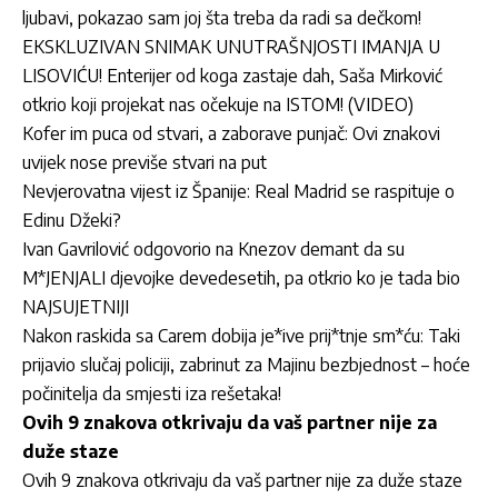
ljubavi, pokazao sam joj šta treba da radi sa dečkom!
EKSKLUZIVAN SNIMAK UNUTRAŠNJOSTI IMANJA U
LISOVIĆU! Enterijer od koga zastaje dah, Saša Mirković
otkrio koji projekat nas očekuje na ISTOM! (VIDEO)
Kofer im puca od stvari, a zaborave punjač: Ovi znakovi
uvijek nose previše stvari na put
Nevjerovatna vijest iz Španije: Real Madrid se raspituje o
Edinu Džeki?
Ivan Gavrilović odgovorio na Knezov demant da su
M*JENJALI djevojke devedesetih, pa otkrio ko je tada bio
NAJSUJETNIJI
Nakon raskida sa Carem dobija je*ive prij*tnje sm*ću: Taki
prijavio slučaj policiji, zabrinut za Majinu bezbjednost – hoće
počinitelja da smjesti iza rešetaka!
Ovih 9 znakova otkrivaju da vaš partner nije za
duže staze
Ovih 9 znakova otkrivaju da vaš partner nije za duže staze