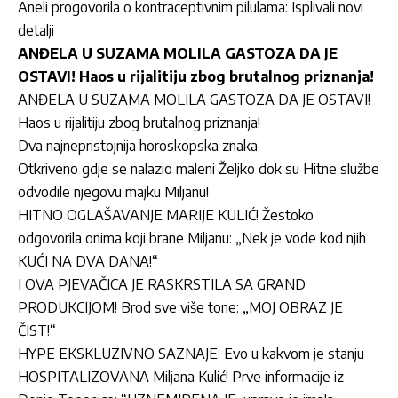
Aneli progovorila o kontraceptivnim pilulama: Isplivali novi
detalji
ANĐELA U SUZAMA MOLILA GASTOZA DA JE
OSTAVI! Haos u rijalitiju zbog brutalnog priznanja!
ANĐELA U SUZAMA MOLILA GASTOZA DA JE OSTAVI!
Haos u rijalitiju zbog brutalnog priznanja!
Dva najnepristojnija horoskopska znaka
Otkriveno gdje se nalazio maleni Željko dok su Hitne službe
odvodile njegovu majku Miljanu!
HITNO OGLAŠAVANJE MARIJE KULIĆ! Žestoko
odgovorila onima koji brane Miljanu: „Nek je vode kod njih
KUĆI NA DVA DANA!“
I OVA PJEVAČICA JE RASKRSTILA SA GRAND
PRODUKCIJOM! Brod sve više tone: „MOJ OBRAZ JE
ČIST!“
HYPE EKSKLUZIVNO SAZNAJE: Evo u kakvom je stanju
HOSPITALIZOVANA Miljana Kulić! Prve informacije iz