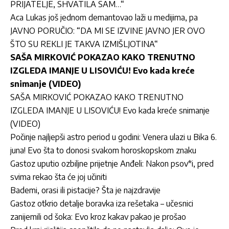
PRIJATELJE, SHVATILA SAM…“
Aca Lukas još jednom demantovao laži u medijima, pa
JAVNO PORUČIO: “DA MI SE IZVINE JAVNO JER OVO
ŠTO SU REKLI JE TAKVA IZMIŠLJOTINA“
SAŠA MIRKOVIĆ POKAZAO KAKO TRENUTNO
IZGLEDA IMANJE U LISOVIĆU! Evo kada kreće
snimanje (VIDEO)
SAŠA MIRKOVIĆ POKAZAO KAKO TRENUTNO
IZGLEDA IMANJE U LISOVIĆU! Evo kada kreće snimanje
(VIDEO)
Počinje najljepši astro period u godini: Venera ulazi u Bika 6.
juna! Evo šta to donosi svakom horoskopskom znaku
Gastoz uputio ozbiljne prijetnje Anđeli: Nakon psov*i, pred
svima rekao šta će joj učiniti
Bademi, orasi ili pistacije? Šta je najzdravije
Gastoz otkrio detalje boravka iza rešetaka – učesnici
zanijemili od šoka: Evo kroz kakav pakao je prošao