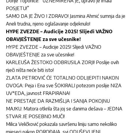
Donje Toponice: “UZNEMIRENA JE, upravo je imala
POSJETU!”
SAMO DA JE ŽIVO I ZDRAVO! Jasmina Ahmić sumnja da je
Aneli trudna, njeno oglašavanje odjeknulo!
HYPE ZVEZDE – Audicije 2025! Slijedi VAŽNO
OBAVJEŠTENJE za sve učesnike!
HYPE ZVEZDE – Audicije 2025! Slijedi VAŽNO
OBAVJEŠTENJE za sve učesnike!
KARLEUŠA ŽESTOKO ODBRUSILA ZORJI! Poslije ovih
riječi ništa neće biti isto!
ZLATA PETROVIĆ ĆE TOTALNO ODLIJEPITI NAKON
OVOGA: Peja i Ena sve ŠOKIRALI potezom poslije NIZA
UV*EDA, javnost FRAPIRANA!
NE PRESTAJE DA RAZMIŠLJA I SANJA POKOJNU
MAЈKU: Matora otkrila šta joj se danima dešava – ЈEDNA
STVAR ЈE POSEBNO MUČI!
Milica Veličković pokazala savršenu liniju samo nekoliko
mjeseci nakon POROĐAJA, svi ODUŠEVLJENI