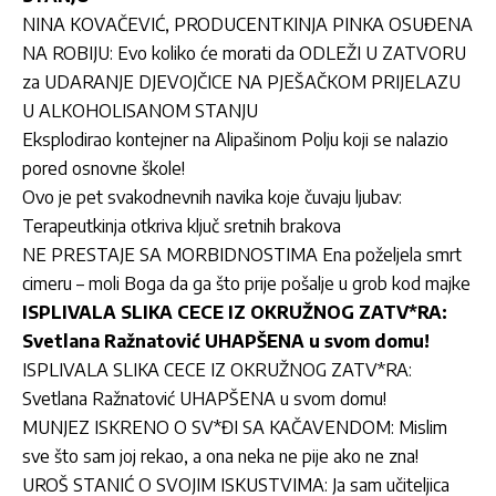
NINA KOVAČEVIĆ, PRODUCENTKINJA PINKA OSUĐENA
NA ROBIJU: Evo koliko će morati da ODLEŽI U ZATVORU
za UDARANJE DJEVOJČICE NA PJEŠAČKOM PRIJELAZU
U ALKOHOLISANOM STANJU
Eksplodirao kontejner na Alipašinom Polju koji se nalazio
pored osnovne škole!
Ovo je pet svakodnevnih navika koje čuvaju ljubav:
Terapeutkinja otkriva ključ sretnih brakova
NE PRESTAJE SA MORBIDNOSTIMA Ena poželjela smrt
cimeru – moli Boga da ga što prije pošalje u grob kod majke
ISPLIVALA SLIKA CECE IZ OKRUŽNOG ZATV*RA:
Svetlana Ražnatović UHAPŠENA u svom domu!
ISPLIVALA SLIKA CECE IZ OKRUŽNOG ZATV*RA:
Svetlana Ražnatović UHAPŠENA u svom domu!
MUNJEZ ISKRENO O SV*ĐI SA KAČAVENDOM: Mislim
sve što sam joj rekao, a ona neka ne pije ako ne zna!
UROŠ STANIĆ O SVOJIM ISKUSTVIMA: Ja sam učiteljica