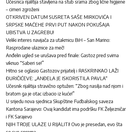
Učesnica rijalitija stavljena na stub srama zbog lične higijene
– cimeri zgroženi
OTKRIVEN DATUM SUSRETA SAŠE MIRKOVIĆA I
SRPSKE MAĆEHE PRVI PUT NAKON POKUŠAJA
UBISTVA U ZAGREBU!
Veliki interes navijača za utakmicu BiH – San Marino:
Rasprodane ulaznice za meč!
Anđelin ugled se urušava pred finale: Gastoz pred svima
viknuo “Saberi se!”
Hitno se oglasio Gastozov prijatelj i RASKRINKAO LAŽI
ĐURIČIĆEVE: „ANĐELA JE ISKORISTILA PAVLA“
Učesnik rijalitija stravično optužen: “Zbog nasilja nad njom i
bratom ga je otac izbacio iz kuće!”
U srijedu nova sjednica Skupštine Fudbalskog saveza
Kantona Sarajevo: Ovaj kandidat ima podršku FK Željezničar
i FK Sarajevo
NJIH TROJE ULAZE U RIJALITI! Ovo je presedan, evo šta
se sve sprema