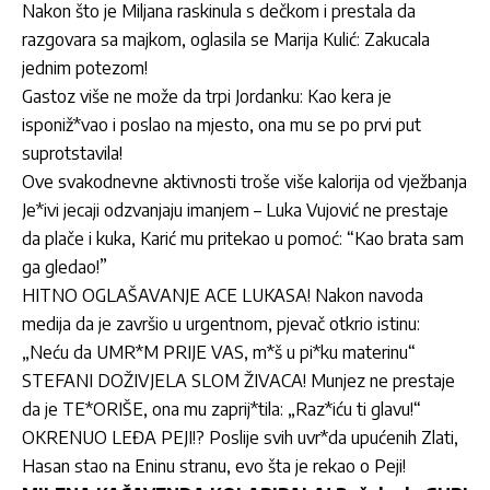
Nakon što je Miljana raskinula s dečkom i prestala da
razgovara sa majkom, oglasila se Marija Kulić: Zakucala
jednim potezom!
Gastoz više ne može da trpi Jordanku: Kao kera je
isponiž*vao i poslao na mjesto, ona mu se po prvi put
suprotstavila!
Ove svakodnevne aktivnosti troše više kalorija od vježbanja
Je*ivi jecaji odzvanjaju imanjem – Luka Vujović ne prestaje
da plače i kuka, Karić mu pritekao u pomoć: “Kao brata sam
ga gledao!”
HITNO OGLAŠAVANJE ACE LUKASA! Nakon navoda
medija da je završio u urgentnom, pjevač otkrio istinu:
„Neću da UMR*M PRIJE VAS, m*š u pi*ku materinu“
STEFANI DOŽIVJELA SLOM ŽIVACA! Munjez ne prestaje
da je TE*ORIŠE, ona mu zaprij*tila: „Raz*iću ti glavu!“
OKRENUO LEĐA PEJI!? Poslije svih uvr*da upućenih Zlati,
Hasan stao na Eninu stranu, evo šta je rekao o Peji!