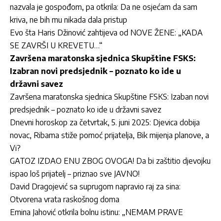
nazvala je gospođom, pa otkrila: Da ne osjećam da sam
kriva, ne bih mu nikada dala pristup
Evo šta Haris Džinović zahtijeva od NOVE ŽENE: „KADA
SE ZAVRŠI U KREVETU…“
Završena maratonska sjednica Skupštine FSKS:
Izabran novi predsjednik – poznato ko ide u
državni savez
Završena maratonska sjednica Skupštine FSKS: Izaban novi
predsjednik – poznato ko ide u državni savez
Dnevni horoskop za četvrtak, 5. juni 2025: Djevica dobija
novac, Ribama stiže pomoć prijatelja, Bik mijenja planove, a
Vi?
GATOZ IZDAO ENU ZBOG OVOGA! Da bi zaštitio djevojku
ispao loš prijatelj – priznao sve JAVNO!
David Dragojević sa suprugom napravio raj za sina:
Otvorena vrata raskošnog doma
Emina Jahović otkrila bolnu istinu: „NEMAM PRAVE