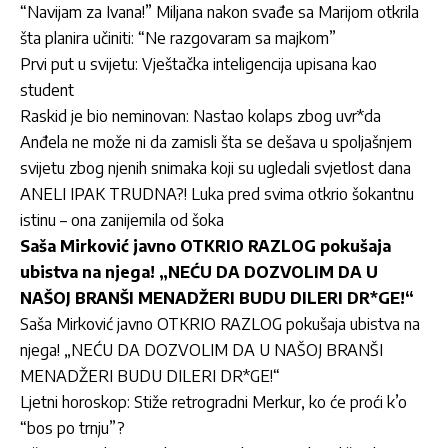
“Navijam za Ivana!” Miljana nakon svađe sa Marijom otkrila
šta planira učiniti: “Ne razgovaram sa majkom”
Prvi put u svijetu: Vještačka inteligencija upisana kao
student
Raskid je bio neminovan: Nastao kolaps zbog uvr*da
Anđela ne može ni da zamisli šta se dešava u spoljašnjem
svijetu zbog njenih snimaka koji su ugledali svjetlost dana
ANELI IPAK TRUDNA?! Luka pred svima otkrio šokantnu
istinu – ona zanijemila od šoka
Saša Mirković javno OTKRIO RAZLOG pokušaja
ubistva na njega! „NEĆU DA DOZVOLIM DA U
NAŠOJ BRANŠI MENADŽERI BUDU DILERI DR*GE!“
Saša Mirković javno OTKRIO RAZLOG pokušaja ubistva na
njega! „NEĆU DA DOZVOLIM DA U NAŠOJ BRANŠI
MENADŽERI BUDU DILERI DR*GE!“
Ljetni horoskop: Stiže retrogradni Merkur, ko će proći k’o
“bos po trnju”?