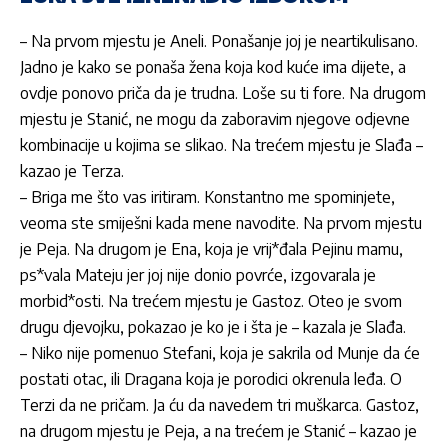
– Na prvom mjestu je Aneli. Ponašanje joj je neartikulisano.
Jadno je kako se ponaša žena koja kod kuće ima dijete, a
ovdje ponovo priča da je trudna. Loše su ti fore. Na drugom
mjestu je Stanić, ne mogu da zaboravim njegove odjevne
kombinacije u kojima se slikao. Na trećem mjestu je
Slađa
–
kazao je
Terza
.
– Briga me što vas iritiram. Konstantno me spominjete,
veoma ste smiješni kada mene navodite. Na prvom mjestu
je Peja. Na drugom je Ena, koja je vrij*đala Pejinu mamu,
ps*vala Mateju jer joj nije donio povrće, izgovarala je
morbid*osti. Na trećem mjestu je Gastoz. Oteo je svom
drugu djevojku, pokazao je ko je i šta je – kazala je
Slađa
.
– Niko nije pomenuo Stefani, koja je sakrila od Munje da će
postati otac, ili Dragana koja je porodici okrenula leđa. O
Terzi da ne pričam. Ja ću da navedem tri muškarca. Gastoz,
na drugom mjestu je Peja, a na trećem je Stanić – kazao je