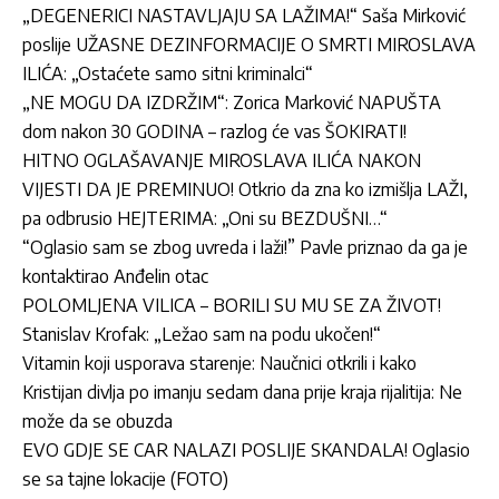
„DEGENERICI NASTAVLJAJU SA LAŽIMA!“ Saša Mirković
poslije UŽASNE DEZINFORMACIJE O SMRTI MIROSLAVA
ILIĆA: „Ostaćete samo sitni kriminalci“
„NE MOGU DA IZDRŽIM“: Zorica Marković NAPUŠTA
dom nakon 30 GODINA – razlog će vas ŠOKIRATI!
HITNO OGLAŠAVANJE MIROSLAVA ILIĆA NAKON
VIJESTI DA JE PREMINUO! Otkrio da zna ko izmišlja LAŽI,
pa odbrusio HEJTERIMA: „Oni su BEZDUŠNI…“
“Oglasio sam se zbog uvreda i laži!” Pavle priznao da ga je
kontaktirao Anđelin otac
POLOMLJENA VILICA – BORILI SU MU SE ZA ŽIVOT!
Stanislav Krofak: „Ležao sam na podu ukočen!“
Vitamin koji usporava starenje: Naučnici otkrili i kako
Kristijan divlja po imanju sedam dana prije kraja rijalitija: Ne
može da se obuzda
EVO GDJE SE CAR NALAZI POSLIJE SKANDALA! Oglasio
se sa tajne lokacije (FOTO)