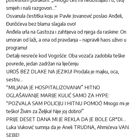
smijeh i naši razgovori…“
Osvanula čestitka koju je Pavle Jovanović poslao Anđeli,
Đuričićeva bez blama slagala ovo!
Anđela urla na Gastoza i zahtijeva od njega da raskine: On
umoran od laži, a ona od pravdanja – napravili haos uživo u
programu!
Detalji nesreće kod Vogošće: Oba vozača zadobila teške
povrede, jedan zadržan na liječenju
UROŠ BEZ DLAKE NA JEZIKU! Prodala je majku, oca,
sestru…
“MILJANA JE HOSPITALIZOVANA!” HITNO
OGLAŠAVANJE MARIJE KULIĆ SAMO ZA HYPE:
“POZVALA SAM POLICIJU I HITNU POMOĆ! Mnogo mi je
teško! Živim za Željka! Nije joj dobro!”
PRIJE DESET DANA MI JE REKLA DA JE BOLE GR*DI…
Luka Vuković sumnja da je Aneli TRUDNA, Ahmićeva VAN
SEBE!