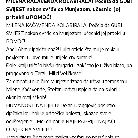
MILENA KAČAVENDA KOLABIRALA! Počela da GUBI
SVIJEST nakon sv*đe sa Munjezom, učesnici joj
pritekli u POMOĆ!
MILENA KAČAVENDA KOLABIRALA! Počela da GUBI
SVIJEST nakon sv*đe sa Munjezom, učesnici joj pritekli u
POMOĆ!
Aneli Ahmić ipak trudna?! Luka otkrio šta mu je rekla u
povjerenju – ovo mu je unijelo crv sumnje!
Đole Kralj uništ*o bivšu drugaricu, zak*cao je u živo blato, pa
progovorio o Terzi i Milici Veličković!
Za empatiju nije čuo: Munjez priznao da uživa u teroris*nju
Milene Kačavende, Stefani jedva uspjela da ga skloni i
okonča ovaj s*kob!
HUMANOST NA DJELU! Dejan Dragojević posjetio
dječaka koji boluje od teške bolesti, iskazao svoje
oduševljenje: „Moj drugar je NAJHRABRIJI i NAJJAČI
ČOVJEK NA SVIJETU!“
Tvoje dijete čuva moja majka! Stefani se posv*đala sa