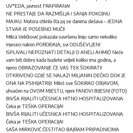
UV*EDA, javnost FRAPIRANA!
NE PRESTAJE DA RAZMIŠLJA I SANJA POKOJNU
MAЈKU: Matora otkrila šta joj se danima dešava – ЈEDNA
STVAR ЈE POSEBNO MUČI!
Milica Veličković pokazala savršenu liniju samo nekoliko
mjeseci nakon POROĐAJA, svi ODUŠEVLJENI
ISPLIVALI NEPOZNATI DETALJI O ANELI AHMIĆ! Neće
vam biti dobro kada budete vidjeli koliko ima godina, a
njeno OBRAZOVANJE ĆE VAS TEK ŠOKIRATI!
OTKRIVENO GDJE SE NALAZI MILJANIN DEČKO DOK JE
ONA NA PSIHIJATRIJI: Miloš sve ŠOKIRAO OBJAVOM,
uhvaćen na OVOM MJESTU, njeni FANOVI BIJESNI (FOTO)
BIVŠA RIJALITI UČESNICA HITNO HOSPITALIZOVANA:
Čeka je TEŠKA OPERACIJA!
BIVŠA RIJALITI UČESNICA HITNO HOSPITALIZOVANA:
Čeka je TEŠKA OPERACIJA!
SAŠA MIRKOVIĆ ČESTITAO BAJRAM PRIPADNICIMA