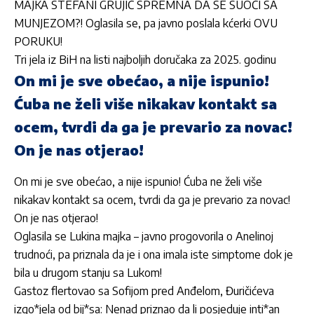
MAJKA STEFANI GRUJIĆ SPREMNA DA SE SUOČI SA
MUNJEZOM?! Oglasila se, pa javno poslala kćerki OVU
PORUKU!
Tri jela iz BiH na listi najboljih doručaka za 2025. godinu
On mi je sve obećao, a nije ispunio!
Ćuba ne želi više nikakav kontakt sa
ocem, tvrdi da ga je prevario za novac!
On je nas otjerao!
On mi je sve obećao, a nije ispunio! Ćuba ne želi više
nikakav kontakt sa ocem, tvrdi da ga je prevario za novac!
On je nas otjerao!
Oglasila se Lukina majka – javno progovorila o Anelinoj
trudnoći, pa priznala da je i ona imala iste simptome dok je
bila u drugom stanju sa Lukom!
Gastoz flertovao sa Sofijom pred Anđelom, Đuričićeva
izgo*jela od bij*sa: Nenad priznao da li posjeduje inti*an