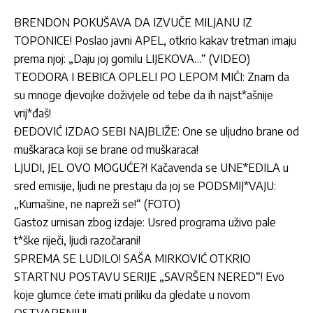
BRENDON POKUŠAVA DA IZVUČE MILJANU IZ
TOPONICE! Poslao javni APEL, otkrio kakav tretman imaju
prema njoj: „Daju joj gomilu LIJEKOVA…“ (VIDEO)
TEODORA I BEBICA OPLELI PO LEPOM MIĆI: Znam da
su mnoge djevojke doživjele od tebe da ih najst*ašnije
vrij*đaš!
ĐEDOVIĆ IZDAO SEBI NAJBLIŽE: One se uljudno brane od
muškaraca koji se brane od muškaraca!
LJUDI, JEL OVO MOGUĆE?! Kačavenda se UNE*EDILA u
sred emisije, ljudi ne prestaju da joj se PODSMIJ*VAJU:
„Kumašine, ne napreži se!“ (FOTO)
Gastoz urnisan zbog izdaje: Usred programa uživo pale
t*ške riječi, ljudi razočarani!
SPREMA SE LUDILO! SAŠA MIRKOVIĆ OTKRIO
STARTNU POSTAVU SERIJE „SAVRŠEN NERED“! Evo
koje glumce ćete imati priliku da gledate u novom