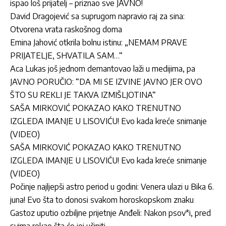
ispao loš prijatelj – priznao sve JAVNO!
David Dragojević sa suprugom napravio raj za sina:
Otvorena vrata raskošnog doma
Emina Jahović otkrila bolnu istinu: „NEMAM PRAVE
PRIJATELJE, SHVATILA SAM…“
Aca Lukas još jednom demantovao laži u medijima, pa
JAVNO PORUČIO: “DA MI SE IZVINE JAVNO JER OVO
ŠTO SU REKLI JE TAKVA IZMIŠLJOTINA“
SAŠA MIRKOVIĆ POKAZAO KAKO TRENUTNO
IZGLEDA IMANJE U LISOVIĆU! Evo kada kreće snimanje
(VIDEO)
SAŠA MIRKOVIĆ POKAZAO KAKO TRENUTNO
IZGLEDA IMANJE U LISOVIĆU! Evo kada kreće snimanje
(VIDEO)
Počinje najljepši astro period u godini: Venera ulazi u Bika 6.
juna! Evo šta to donosi svakom horoskopskom znaku
Gastoz uputio ozbiljne prijetnje Anđeli: Nakon psov*i, pred