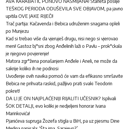
AVA KARABATIĆ PONOVO NASMIJANA! Starleta poslije
TEŠKOG PERIODA ODUŠEVILA SVE OBJAVOM, pa javno
upitila OVE JAKE RIJEČI!
Trač partija: Kačavenda i Bebica udruženim snagama opleli
po Munjezu
Kad si trebao više da vjeruješ drugu, nisi nego si vjerovao
meni! Gastoz bj*sni zbog Anđelinih laži o Pavlu – prok*ckala
je njegovo povjerenje!
Matora zgr*žena ponašanjem Anđele i Aneli, ne može da
sakrije koliko ih ne podnosi
Uvođenje ovih navika pomoći će vam da efikasno smršavite
Bebica ne prihvata raskid, pažljivo prati svaki Teodorin
pokret!
DA LI JE ON NAJPLAĆENIJI RIJALITI UČESNIK? Isplivali
ŠOK DETALJI, evo koliki je nedjeljeni honorar Ivana
Marinkovića!
Pjanićeva supruga Žozefa stigla u BiH, pa uz pjesmu Dine
Merlina napisala: ‘Šta ima, Sarajevo?’