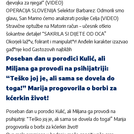
djevojka za njega!“ (VIDEO)
OPERACIJA SLOVENIJA Selektor Barbarez: Odmorili smo
glavu, San Marino ćemo analizirati poslije Celja (VIDEO)
Stravične optužbe na Matorin račun – učesnik otkrio
šokantne detalje! “SAKRILA SI DIJETE OD OCA”
Okorjeli laž*v, folirant i manipulat*r! Anđelin karakter izazvao
gađ*nje kod Gastozovih najbližih
Poseban dan u porodici Kulić, ali
Miljana ga provodi na psihijatriji:
“Teško joj je, ali sama se dovela do
toga!” Marija progovorila o borbi za
kćerkin život!
Poseban dan u porodici Kulić, ali Miljana ga provodi na
psihijatriji: “Teško joj je, ali sama se dovela do toga!” Marija
progovorila o borbi za kćerkin život!