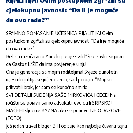
RIJALITIJA! Ovim postupkom zgr*zili su
cjelokupnu javnost: “Da li je moguće
da ovo rade?”
SR*MNO PONAŠANJE UČESNICA RIJALITIJA! Ovim
postupkom zgr*zili su cjelokupnu javnost: “Da li je moguće
da ovo rade?”
Bebica razočaran u Anđelu poslije svih l*ži o Pavlu, siguran
da Gastoz L*ŽE da ima povjerenje u nju!
Ona je generacija sa mojim roditeljima! Svježe punoljetni
učesnik rijalitija se jučer oženio, sad poručio: “Moji su
prihvatili brak, jer sam se konačno smirio!”
SVI DETALJI SUĐENJA SAŠE MIRKOVIĆA I CECE! Na
ročištu se pojavili samo advokati, evo da li SRPSKOJ
MAĆEHI sljeduje KAZNA ako se ponovo NE ODAZOVE
(FOTO)
Još jedan travel bloger BiH opisuje kao najbolje čuvanu tajnu