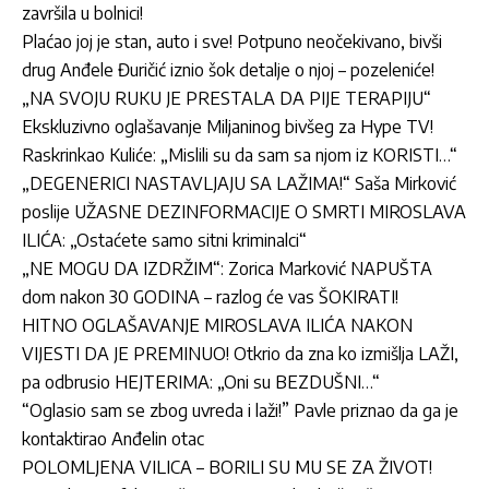
završila u bolnici!
Plaćao joj je stan, auto i sve! Potpuno neočekivano, bivši
drug Anđele Đuričić iznio šok detalje o njoj – pozeleniće!
„NA SVOJU RUKU JE PRESTALA DA PIJE TERAPIJU“
Ekskluzivno oglašavanje Miljaninog bivšeg za Hype TV!
Raskrinkao Kuliće: „Mislili su da sam sa njom iz KORISTI…“
„DEGENERICI NASTAVLJAJU SA LAŽIMA!“ Saša Mirković
poslije UŽASNE DEZINFORMACIJE O SMRTI MIROSLAVA
ILIĆA: „Ostaćete samo sitni kriminalci“
„NE MOGU DA IZDRŽIM“: Zorica Marković NAPUŠTA
dom nakon 30 GODINA – razlog će vas ŠOKIRATI!
HITNO OGLAŠAVANJE MIROSLAVA ILIĆA NAKON
VIJESTI DA JE PREMINUO! Otkrio da zna ko izmišlja LAŽI,
pa odbrusio HEJTERIMA: „Oni su BEZDUŠNI…“
“Oglasio sam se zbog uvreda i laži!” Pavle priznao da ga je
kontaktirao Anđelin otac
POLOMLJENA VILICA – BORILI SU MU SE ZA ŽIVOT!