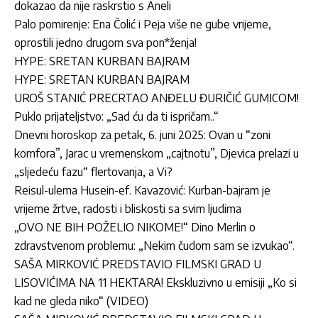
dokazao da nije raskrstio s Aneli
Palo pomirenje: Ena Čolić i Peja više ne gube vrijeme,
oprostili jedno drugom sva pon*ženja!
HYPE: SRETAN KURBAN BAJRAM
HYPE: SRETAN KURBAN BAJRAM
UROŠ STANIĆ PRECRTAO ANĐELU ĐURIČIĆ GUMICOM!
Puklo prijateljstvo: „Sad ću da ti ispričam..“
Dnevni horoskop za petak, 6. juni 2025: Ovan u “zoni
komfora”, Jarac u vremenskom „cajtnotu”, Djevica prelazi u
„sljedeću fazu“ flertovanja, a Vi?
Reisul-ulema Husein-ef. Kavazović: Kurban-bajram je
vrijeme žrtve, radosti i bliskosti sa svim ljudima
„OVO NE BIH POŽELIO NIKOME!“ Dino Merlin o
zdravstvenom problemu: „Nekim čudom sam se izvukao“.
SAŠA MIRKOVIĆ PREDSTAVIO FILMSKI GRAD U
LISOVIĆIMA NA 11 HEKTARA! Ekskluzivno u emisiji „Ko si
kad ne gleda niko“ (VIDEO)