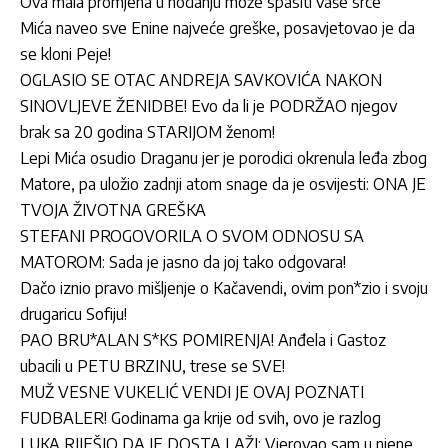
Ova mala promjena u hodanju može spasiti vaše srce
Mića naveo sve Enine najveće greške, posavjetovao je da
se kloni Peje!
OGLASIO SE OTAC ANDREJA SAVKOVIĆA NAKON
SINOVLJEVE ŽENIDBE! Evo da li je PODRŽAO njegov
brak sa 20 godina STARIJOM ženom!
Lepi Mića osudio Draganu jer je porodici okrenula leđa zbog
Matore, pa uložio zadnji atom snage da je osvijesti: ONA JE
TVOJA ŽIVOTNA GREŠKA
STEFANI PROGOVORILA O SVOM ODNOSU SA
MATOROM: Sada je jasno da joj tako odgovara!
Dačo iznio pravo mišljenje o Kačavendi, ovim pon*zio i svoju
drugaricu Sofiju!
PAO BRU*ALAN S*KS POMIRENJA! Anđela i Gastoz
ubacili u PETU BRZINU, trese se SVE!
MUŽ VESNE VUKELIĆ VENDI JE OVAJ POZNATI
FUDBALER! Godinama ga krije od svih, ovo je razlog
LUKA RIJEŠIO DA JE DOSTA LAŽI: Vjerovao sam u njene