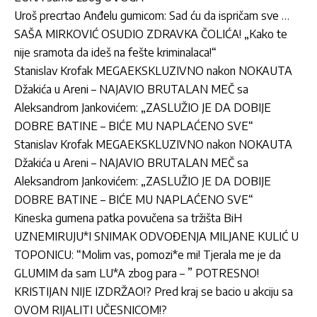
Uroš precrtao Anđelu gumicom: Sad ću da ispričam sve …
SAŠA MIRKOVIĆ OSUDIO ZDRAVKA ČOLIĆA! „Kako te
nije sramota da ideš na fešte kriminalaca!“
Stanislav Krofak MEGAEKSKLUZIVNO nakon NOKAUTA
Džakića u Areni – NAJAVIO BRUTALAN MEČ sa
Aleksandrom Jankovićem: „ZASLUŽIO JE DA DOBIJE
DOBRE BATINE – BIĆE MU NAPLAĆENO SVE“
Stanislav Krofak MEGAEKSKLUZIVNO nakon NOKAUTA
Džakića u Areni – NAJAVIO BRUTALAN MEČ sa
Aleksandrom Jankovićem: „ZASLUŽIO JE DA DOBIJE
DOBRE BATINE – BIĆE MU NAPLAĆENO SVE“
Kineska gumena patka povučena sa tržišta BiH
UZNEMIRUJU*I SNIMAK ODVOĐENJA MILJANE KULIĆ U
TOPONICU: “Molim vas, pomozi*e mi! Tjerala me je da
GLUMIM da sam LU*A zbog para – ” POTRESNO!
KRISTIJAN NIJE IZDRŽAO!? Pred kraj se bacio u akciju sa
OVOM RIJALITI UČESNICOM!?