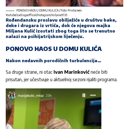
PONOVO HAOS U DOMU KULIĆA / Foto: Printscreen
Youtube/zadrugaofficial/Instagram/miljana9133
Rođendansku proslavu obilježiće u društvu bake,
deke i drugara iz vrtića, dok će njegova majka
Miljana Kulić
izostati zbog toga što se trenutno
nalazi na psihijatrijskom liječenju.
PONOVO HAOS U DOMU KULIĆA
Nakon nedavnih porodičnih turbulencija…
Sa druge strane, ni otac
Ivan Marinković
neće biti
prisutan, jer učestvuje u aktuelnoj sezoni rijaliti programa.