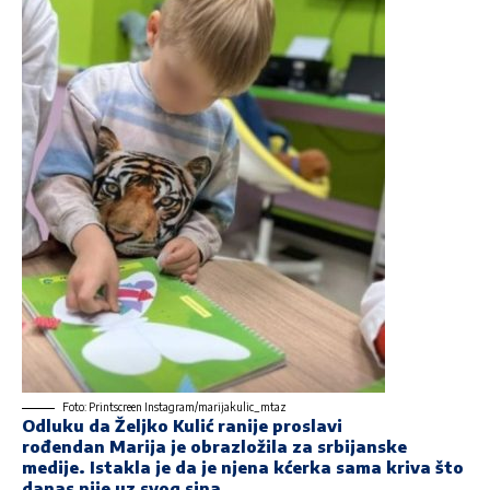
Foto: Printscreen Instagram/marijakulic_mtaz
Odluku da Željko Kulić ranije proslavi
rođendan Marija je obrazložila za srbijanske
medije. Istakla je da je njena kćerka sama kriva što
danas nije uz svog sina.