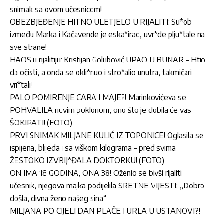
snimak sa ovom učesnicom!
OBEZBJEĐENJE HITNO ULETJELO U RIJALITI: Su*ob
između Marka i Kačavende je eska*irao, uvr*de plju*tale na
sve strane!
HAOS u rijalitiju: Kristijan Golubović UPAO U BUNAR – Htio
da očisti, a onda se okli*nuo i stro*alio unutra, takmičari
vri*tali!
PALO POMIRENJE CARA I MAJE?! Marinkovićeva se
POHVALILA novim poklonom, ono što je dobila će vas
ŠOKIRATI! (FOTO)
PRVI SNIMAK MILJANE KULIĆ IZ TOPONICE! Oglasila se
ispijena, blijeda i sa viškom kilograma – pred svima
ŽESTOKO IZVRIJ*ĐALA DOKTORKU! (FOTO)
ON IMA 18 GODINA, ONA 38! Oženio se bivši rijaliti
učesnik, njegova majka podijelila SRETNE VIJESTI: „Dobro
došla, divna ženo našeg sina“
MILJANA PO CIJELI DAN PLAČE I URLA U USTANOVI?!