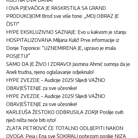
KUĆI NA DVA DANA!“
I OVA PJEVAČICA JE RASKRSTILA SA GRAND
PRODUKCIJOM! Brod sve više tone: „MOJ OBRAZ JE
ČIST!“
HYPE EKSKLUZIVNO SAZNAJE: Evo u kakvom je stanju
HOSPITALIZOVANA Miljana Kulić! Prve informacije iz
Donje Toponice: “UZNEMIRENA JE, upravo je imala
POSJETU!”
SAMO DA JE ŽIVO I ZDRAVO! Jasmina Ahmić sumnja da je
Aneli trudna, njeno oglašavanje odjeknulo!
HYPE ZVEZDE – Audicije 2025! Slijedi VAŽNO
OBAVJEŠTENJE za sve učesnike!
HYPE ZVEZDE – Audicije 2025! Slijedi VAŽNO
OBAVJEŠTENJE za sve učesnike!
KARLEUŠA ŽESTOKO ODBRUSILA ZORJI! Poslije ovih
riječi ništa neće biti isto!
ZLATA PETROVIĆ ĆE TOTALNO ODLIJEPITI NAKON
OVOGA: Peja i Ena sve ŠOKIRALI potezom poslije NIZA