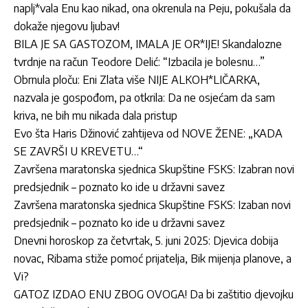
naplj*vala Enu kao nikad, ona okrenula na Peju, pokušala da
dokaže njegovu ljubav!
BILA JE SA GASTOZOM, IMALA JE OR*IJE! Skandalozne
tvrdnje na račun Teodore Delić: “Izbacila je bolesnu…”
Obrnula ploču: Eni Zlata više NIJE ALKOH*LIČARKA,
nazvala je gospođom, pa otkrila: Da ne osjećam da sam
kriva, ne bih mu nikada dala pristup
Evo šta Haris Džinović zahtijeva od NOVE ŽENE: „KADA
SE ZAVRŠI U KREVETU…“
Završena maratonska sjednica Skupštine FSKS: Izabran novi
predsjednik – poznato ko ide u državni savez
Završena maratonska sjednica Skupštine FSKS: Izaban novi
predsjednik – poznato ko ide u državni savez
Dnevni horoskop za četvrtak, 5. juni 2025: Djevica dobija
novac, Ribama stiže pomoć prijatelja, Bik mijenja planove, a
Vi?
GATOZ IZDAO ENU ZBOG OVOGA! Da bi zaštitio djevojku