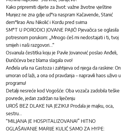
Kako pripremiti dijete za život: važne životne vještine
Munjez ne zna gdje ud*ra naspram Kačavende, Stanić
dem*lirao Anu Nikolić i Kordu pred svima
SM*T U PORODICI JOVANE PAJIĆ! Pjevačica se oglasila
potresnom porukom: „Mnogo ćeš mi nedostajati i ti, tvoj
smijeh i naši razgovori…“
Osvanula čestitka koju je Pavle Jovanović poslao Anđeli,
Đuričićeva bez blama slagala ovo!
Anđela urla na Gastoza i zahtijeva od njega da raskine: On
umoran od laži, a ona od pravdanja – napravili haos uživo u
programu!
Detalji nesreće kod Vogošće: Oba vozača zadobila teške
povrede, jedan zadržan na liječenju
UROŠ BEZ DLAKE NA JEZIKU! Prodala je majku, oca,
sestru…
“MILJANA JE HOSPITALIZOVANA!” HITNO
OGLAŠAVANJE MARIJE KULIĆ SAMO ZA HYPE: