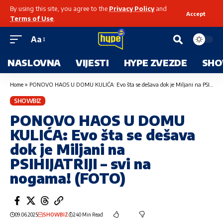
By using this site, you agree to the
Privacy Policy
and
Accept
Terms of Use
.
Aa
NASLOVNA
VIJESTI
HYPE ZVEZDE
SHO
Home
»
PONOVO HAOS U DOMU KULIĆA: Evo šta se dešava dok je Miljani na PSIHIJATRIJI – svi na nogama! (FOTO)
SHOWBIZ
PONOVO HAOS U DOMU
KULIĆA: Evo šta se dešava
dok je Miljani na
PSIHIJATRIJI – svi na
nogama! (FOTO)
09.06.2025
SHOWBIZ
240 Min Read