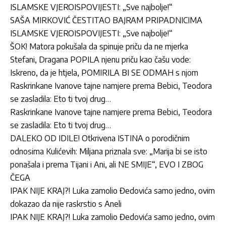
ISLAMSKE VJEROISPOVIJESTI: „Sve najbolje!“
SAŠA MIRKOVIĆ ČESTITAO BAJRAM PRIPADNICIMA
ISLAMSKE VJEROISPOVIJESTI: „Sve najbolje!“
ŠOK! Matora pokušala da spinuje priču da ne mjerka
Stefani, Dragana POPILA njenu priču kao čašu vode:
Iskreno, da je htjela, POMIRILA BI SE ODMAH s njom
Raskrinkane Ivanove tajne namjere prema Bebici, Teodora
se zasladila: Eto ti tvoj drug…
Raskrinkane Ivanove tajne namjere prema Bebici, Teodora
se zasladila: Eto ti tvoj drug…
DALEKO OD IDILE! Otkrivena ISTINA o porodičnim
odnosima Kulićevih: Miljana priznala sve: „Marija bi se isto
ponašala i prema Tijani i Ani, ali NE SMIJE“, EVO I ZBOG
ČEGA
IPAK NIJE KRAJ?! Luka zamolio Đedovića samo jedno, ovim
dokazao da nije raskrstio s Aneli
IPAK NIJE KRAJ?! Luka zamolio Đedovića samo jedno, ovim