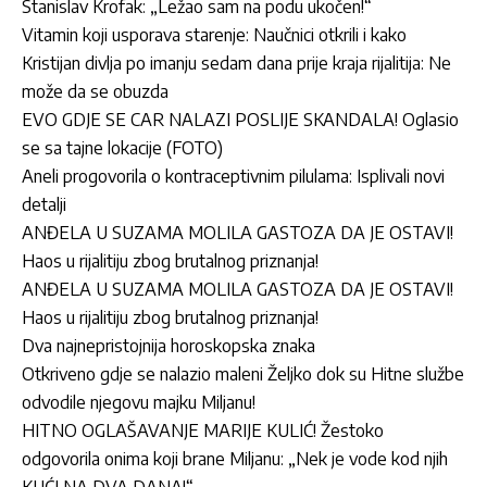
Stanislav Krofak: „Ležao sam na podu ukočen!“
Vitamin koji usporava starenje: Naučnici otkrili i kako
Kristijan divlja po imanju sedam dana prije kraja rijalitija: Ne
može da se obuzda
EVO GDJE SE CAR NALAZI POSLIJE SKANDALA! Oglasio
se sa tajne lokacije (FOTO)
Aneli progovorila o kontraceptivnim pilulama: Isplivali novi
detalji
ANĐELA U SUZAMA MOLILA GASTOZA DA JE OSTAVI!
Haos u rijalitiju zbog brutalnog priznanja!
ANĐELA U SUZAMA MOLILA GASTOZA DA JE OSTAVI!
Haos u rijalitiju zbog brutalnog priznanja!
Dva najnepristojnija horoskopska znaka
Otkriveno gdje se nalazio maleni Željko dok su Hitne službe
odvodile njegovu majku Miljanu!
HITNO OGLAŠAVANJE MARIJE KULIĆ! Žestoko
odgovorila onima koji brane Miljanu: „Nek je vode kod njih