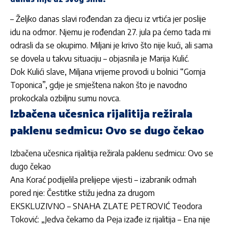
– Željko danas slavi rođendan za djecu iz vrtića jer poslije
idu na odmor. Njemu je rođendan 27. jula pa ćemo tada mi
odrasli da se okupimo. Miljani je krivo što nije kući, ali sama
se dovela u takvu situaciju – objasnila je Marija Kulić.
Dok Kulići slave, Miljana vrijeme provodi u bolnici “Gornja
Toponica”, gdje je smještena nakon što je navodno
prokockala ozbiljnu sumu novca.
Izbačena učesnica rijalitija režirala
paklenu sedmicu: Ovo se dugo čekao
Izbačena učesnica rijalitija režirala paklenu sedmicu: Ovo se
dugo čekao
Ana Korać podijelila prelijepe vijesti – izabranik odmah
pored nje: Čestitke stižu jedna za drugom
EKSKLUZIVNO – SNAHA ZLATE PETROVIĆ Teodora
Toković: „Jedva čekamo da Peja izađe iz rijalitija – Ena nije