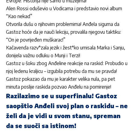
Evrope: Historija nije samo u muzejima!
Alen Rossi oduševio u Vodicama i predstavio novi album
“Kao nekad”
Otvorila dušu o njihovim problemima! Anđela sigurna da
Gastoz hoće da je nauči lekciju, provalila njegovu taktiku:
“On je povrijeđen muškarac!”
Kačavenda razv*zala jezik i žest*ko urnisala Marka i Sanju,
donijela važnu odluku o Munji i Terzi!
Gastoz u šoku zbog Anđeline reakcije na raskid: Probudio u
njoj ledenu kraljicu – izgubila potrebu da mu se pravda!
Gastoz pokazao da mu je karakter velika nula, pa pet
minuta poslije raskida pozvao Anđelu na pomirenje!
Razilazimo se u superfinalu! Gastoz
saopštio Anđeli svoj plan o raskidu – ne
želi da je vidi u svom stanu, spreman
da se suoči sa istinom!