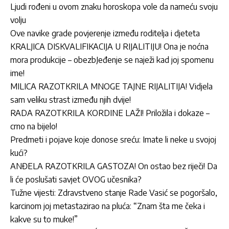
Ljudi rođeni u ovom znaku horoskopa vole da nameću svoju
volju
Ove navike grade povjerenje između roditelja i djeteta
KRALJICA DISKVALIFIKACIJA U RIJALITIJU! Ona je noćna
mora produkcije – obezbJeđenje se naježi kad joj spomenu
ime!
MILICA RAZOTKRILA MNOGE TAJNE RIJALITIJA! Vidjela
sam veliku strast između njih dvije!
RADA RAZOTKRILA KORDINE LAŽI! Priložila i dokaze –
crno na bijelo!
Predmeti i pojave koje donose sreću: Imate li neke u svojoj
kući?
ANĐELA RAZOTKRILA GASTOZA! On ostao bez riječi! Da
li će poslušati savjet OVOG učesnika?
Tužne vijesti: Zdravstveno stanje Rade Vasić se pogoršalo,
karcinom joj metastazirao na pluća: “Znam šta me čeka i
kakve su to muke!”