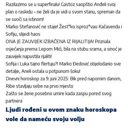
Razilazimo se u superfinalu! Gastoz saopštio Anđeli svoj
plan o raskidu – ne želi da je vidi u svom stanu, spreman da
se suoči sa istinom!
Marko Stefanović ne staje! Žest*ko isproz*vao Kačavendu i
Sofiju, slijedi haos
ONA JE ZAUVIJEK IZBAČENA IZ RIJALITIJA! Priznala
osjećanja prema Lepom Mići, bila na stubu srama, a sinoć je
zauvijek napustila rijaliti!
Sofija i Luka tajno flertuju?! Marko Đedović objelodanio sve
detalje, Aneli ostala u potpunom šoku!
Dnevni horoskop za 9. juni 2025: Bik pred napornim danom,
Ribe stavljaju sebe na prvo mjesto
Zašto se žene posebno umire kada zaspu pored svog
partnera
Ljudi rođeni u ovom znaku horoskopa
vole da nameću svoju volju