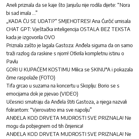
Aneli priznala da se kaje što Janjušu nije rodila dijete: “Nora
bi sad imala …”
„KADA ĆU SE UDATI?“ SMJEHOTRES! Ana Ćurčić urnisala
CHAT GPT: Vještačka inteligencija OSTALA BEZ TEKSTA
kada je izgovorila OVO
Priznala zašto je lagala Gastoza: Anđela sigurna da on samo
traži razlog da raskine s njom! Otkrila kompletnu istinu o
Pavlu
GORI U KUPAĆEM KOSTIMU Milica se SKINU*A i pokazala
čime raspolaže (FOTO)
Tifa grcao u suzama na koncertu u Skoplju: Borio se s
emocijama dok je pjevao (VIDEO)
Učesnici smatraju da Anđela štiti Gastoza, a njega nazvali
folirantom: “Vjerovatno ima sve napolju”
ANĐELA KOD DRVETA MUDROSTI SVE PRIZNALA! Ne
mogu da pobjegnem od tih činjenica!
ANĐELA KOD DRVETA MUDROSTI SVE PRIZNALA! Ne