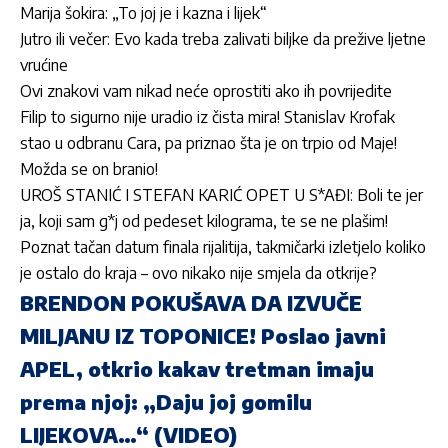
Marija šokira: „To joj je i kazna i lijek“
Jutro ili večer: Evo kada treba zalivati biljke da prežive ljetne
vrućine
Ovi znakovi vam nikad neće oprostiti ako ih povrijedite
Filip to sigurno nije uradio iz čista mira! Stanislav Krofak
stao u odbranu Cara, pa priznao šta je on trpio od Maje!
Možda se on branio!
UROŠ STANIĆ I STEFAN KARIĆ OPET U S*AĐI: Boli te jer
ja, koji sam g*j od pedeset kilograma, te se ne plašim!
Poznat tačan datum finala rijalitija, takmičarki izletjelo koliko
je ostalo do kraja – ovo nikako nije smjela da otkrije?
BRENDON POKUŠAVA DA IZVUČE
MILJANU IZ TOPONICE! Poslao javni
APEL, otkrio kakav tretman imaju
prema njoj: „Daju joj gomilu
LIJEKOVA…“ (VIDEO)