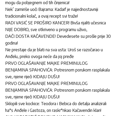
mogu da pobjegnem od tih činjenica!
Nek’ zamiriše uoči Bajrama: Kadaif je najjednostavniji
tradicionalni kolač, a ovaj recept svi traže!
RADI VASIĆ SE PROŠIRO KANCER! Bivša rijaliti učesnica
NIJE DOBRO, sve otkriveno u programu uživo,
DAČI DOSTA KAČAVENDE! Devedesete su prošle prije 30
godina!
Ne prestaje da je blati na sva usta: Uroš se razočarao u
Anđelu, preko ovoga neće da joj pređe
PRVO OGLAŠAVANJE MAJKE PREMINULOG
BENJAMINA SPAHOVIĆA: Potresnom porukom rasplakala
sve, njene riječi KIDAJU DUŠU!
PRVO OGLAŠAVANJE MAJKE PREMINULOG
BENJAMINA SPAHOVIĆA: Potresnom porukom rasplakala
sve, njene riječi KIDAJU DUŠU!
Sklopili sve kockice: Teodora i Bebica do detalja analizirali
ha*s Anđele i Gastoza, on raskr*nkao Kačavendin klan!