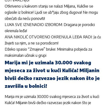
OSTVARENJU!
Otkriveno u kakvom stanju se nalazi Miljana, Kulićke se
oglasile iz bolnice! Ljudi se ub*jaju zbog dugova! Ne mogu
obećati da neću ponoviti!
LUKA SVE IZNENADIO IZBOROM: Dragana je porodici
okrenula leđa!
ANA NIKOLIĆ OTVORENO OKRENULA LEĐA RADI: Ja ću
živjeti sa njim, a ne sa porodicom!
Džeko spasio “Zmajeve” bruke: Minimalna pobjeda za
maksimalan učinak u grupi
Marija mi je uzimala 30.000 svakog
mjeseca za život u kući Kulića! Miljanin
bivši dečko razvezao jezik nakon što je
završila u bolnici!
Marija mi je uzimala 30.000 svakog mjeseca za život u kući
Kulića! Miljanin bivši dečko razvezao jezik nakon što je