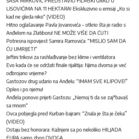
SAŠA MIRKOVIĆ PREDSTAVIO FILMSKI GRAD U
LISOVIĆIMA NA 11 HEKTARA! Ekskluzivno u emisiji „Ko si
kad ne gleda niko“ (VIDEO)
Hitno oglašavanje Pavla Jovanovića – otkrio šta je radio s
Anđelom na Zlatiboru! NE MOŽE VIŠE DA ĆUTI
Potresna ispovijest Samira Ramovića: “MISLIO SAM DA
ĆU UMRIJETI“
Jeftini trikovi za rashlađivanje bez klime i ventilatora
Evo kada će se održati finale rijalitija: Njima dvoma je već
odbrojano vrijeme?
Gastozov drug udario na Anđelu: “IMAM SVE KLIPOVE!”
Opleo i po njemu!
Anđela ponovo prijeti Gastozu: „Nemoj ti da se zaj*bavaš
sa mnom“
Ovca pobjegla pred Kurban-bajram: “Znala je šta je čeka”
(VIDEO)
Ostaju bez honorara: Kažnjeni sa po nekoliko HILJADA
EURA samo zbog OVOGA