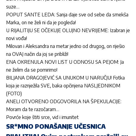
suze…
POPUT SANTE LEDA: Sanja daje sve od sebe da smekša
Marka, on ne želi ni da je pogleda!
U RIJALITIJU SE OČEKUJE OLUJNO NEVRIJEME: Izabran je
novi vođa!
Milovan i Aleksandra na metar jedno od drugog, on riješio
na OVAJ način da joj se približi!
ENA OKRENULA NOVI LIST U ODNOSU SA PEJOM: Ja
ne želim da se pomirimo!
BILJANA DRAGOJEVIĆ SA UNUKOM U NARUČJU! Fotka
koja je raznježila SVE, baka opčinjena NASLJEDNIKOM
(FOTO)
ANELI OTVORENO ODGOVORILA NA ŠPEKULACIJE:
Moram da te razočaram…
Povrće koje štiti srce, vid i imunitet
SR*MNO PONAŠANJE UČESNICA