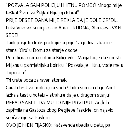
“POZVALA SAM POLICIJU I HITNU POMOĆ! Mnogo mi je
teško! Živim za Željka! Nije joj dobro!”
PRIJE DESET DANA MI JE REKLA DA JE BOLE GR*DI…
Luka Vuković sumnja da je Aneli TRUDNA, Ahmićeva VAN
SEBE!
Tarik posjetio kolegicu koju su prije 12 godina izbacili iz
stana: ‘Ćiro’ u Domu za starije osobe
Porodična drama u domu Kulićevih – Marija hoće da smesti
Miljanu u psih*jatrijsku bolnicu: “Pozvala je Hitnu, vode me u
Toponicu!”
Tri vrste voća za ravan stomak
Gurala test za trudnoću u vodu? Luka sumnja da je Aneli
lažirala test u hotelu – strahuje da je u drugom stanju!
REKAO SAM TI DA MU TO NIJE PRVI PUT: Anđela
zapj*nila na Gastoza zbog Pegijeve fascikle, on najavio
suočavanje sa Pavlom
OVO JE NJEN FIJASKO: Kačavenda ubacila u petu, pa