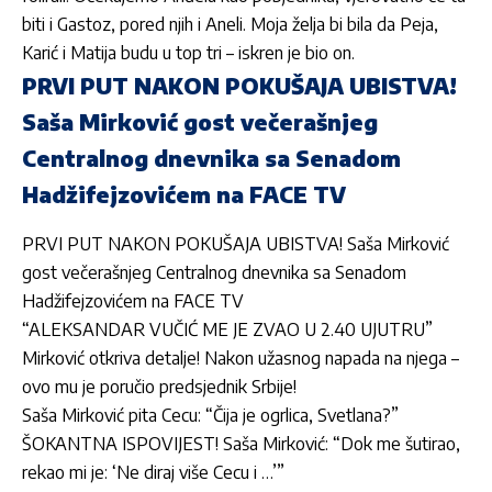
biti i Gastoz, pored njih i Aneli. Moja želja bi bila da Peja,
Karić i Matija budu u top tri – iskren je bio on.
PRVI PUT NAKON POKUŠAJA UBISTVA!
Saša Mirković gost večerašnjeg
Centralnog dnevnika sa Senadom
Hadžifejzovićem na FACE TV
PRVI PUT NAKON POKUŠAJA UBISTVA! Saša Mirković
gost večerašnjeg Centralnog dnevnika sa Senadom
Hadžifejzovićem na FACE TV
“ALEKSANDAR VUČIĆ ME JE ZVAO U 2.40 UJUTRU”
Mirković otkriva detalje! Nakon užasnog napada na njega –
ovo mu je poručio predsjednik Srbije!
Saša Mirković pita Cecu: “Čija je ogrlica, Svetlana?”
ŠOKANTNA ISPOVIJEST! Saša Mirković: “Dok me šutirao,
rekao mi je: ‘Ne diraj više Cecu i …’”