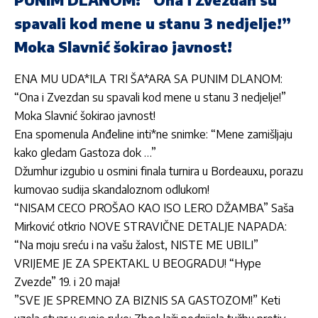
spavali kod mene u stanu 3 nedjelje!”
Moka Slavnić šokirao javnost!
ENA MU UDA*ILA TRI ŠA*ARA SA PUNIM DLANOM:
“Ona i Zvezdan su spavali kod mene u stanu 3 nedjelje!”
Moka Slavnić šokirao javnost!
Ena spomenula Anđeline inti*ne snimke: “Mene zamišljaju
kako gledam Gastoza dok …”
Džumhur izgubio u osmini finala turnira u Bordeauxu, porazu
kumovao sudija skandaloznom odlukom!
“NISAM CECO PROŠAO KAO ISO LERO DŽAMBA” Saša
Mirković otkrio NOVE STRAVIČNE DETALJE NAPADA:
“Na moju sreću i na vašu žalost, NISTE ME UBILI”
VRIJEME JE ZA SPEKTAKL U BEOGRADU! “Hype
Zvezde” 19. i 20 maja!
”SVE JE SPREMNO ZA BIZNIS SA GASTOZOM!” Keti