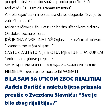
podijelio utiske i uputio snažnu poruku podrške Saši
Mirkoviću: “Tu sam da stanem uz istinu”
Anđelu zajau*ala čim je saznala šta se dogodilo: “Sve je to
zato što ima cilj”
Milica Veličković ušla u vezu sa bivšim učesnikom rijalitija?!
On dobro poznaje Terzu
JOŠ JEDNA ANĐELINA LAŽ! Oglasio se bivši rijaliti učesnik:
”Sramota me je šta slušam…”
GASTOZ ŽALI ŠTO NIJE BIO NA MJESTU FILIPA ĐUKIĆA!
“Video sam njihove prepiske”
SMRŠAJTE NAKON POROĐAJA ZA SAMO NEKOLIKO
NEDJELJA – ove načine morate ISPROBATI
BILA SAM SA U*ICOM ZBOG RIJALITIJA!
Anđela Đuričić u naletu bijesa priznala
previše o Zvezdanu Slavniću: “Sve je
bilo zbog rijalitija…”