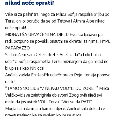
nikad neće oprati!
Više si za psihij*tra, nego za Milicu: Sofija raspalila p*ljbu po
Terzi, on joj poručio da se od Tetova i Atmira Albe nikad
neće oprati!
MIONA I ŠA UHVAĆENI NA DJELU Evo šta ljubavni par
radi, potpuno se povukli, prisutni se okretali za njima, HYPE
PAPARAZZO
Sa Janjušem sam željela dijete: Aneli zada*a Luki bolan
udar*c, Sofija raspametila Terzu priznanjem da ga nikad ne
bi upisala kao NN oca!
Anđela zadala Eni žest*k udar*c preko Peje, tenzija ponovo
raste!
“TAMO SMO LJUB*V NEKAD VOD*LI DO ZORE…” Milica
Veličković sve zaintrigirala objavom! Zbog ovih riječi svi
misle da još uvijek VOLI Terzu: “Vidi se da PATI”
Mogla sam da imam kamion djece: Aneli otkrila dokad će
praviti nasljednike sa svakim ko joj se svidi!