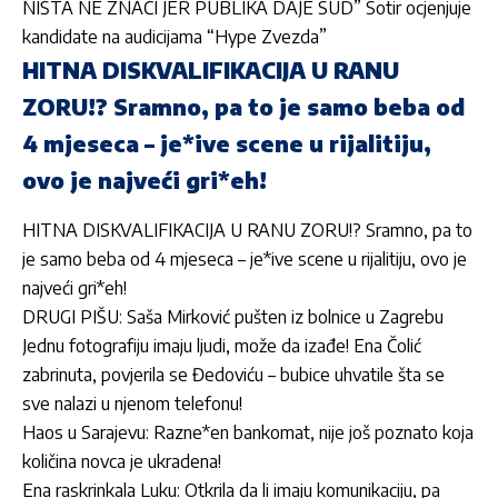
NIŠTA NE ZNAČI JER PUBLIKA DAJE SUD” Sotir ocjenjuje
kandidate na audicijama “Hype Zvezda”
HITNA DISKVALIFIKACIJA U RANU
ZORU!? Sramno, pa to je samo beba od
4 mjeseca – je*ive scene u rijalitiju,
ovo je najveći gri*eh!
HITNA DISKVALIFIKACIJA U RANU ZORU!? Sramno, pa to
je samo beba od 4 mjeseca – je*ive scene u rijalitiju, ovo je
najveći gri*eh!
DRUGI PIŠU: Saša Mirković pušten iz bolnice u Zagrebu
Jednu fotografiju imaju ljudi, može da izađe! Ena Čolić
zabrinuta, povjerila se Đedoviću – bubice uhvatile šta se
sve nalazi u njenom telefonu!
Haos u Sarajevu: Razne*en bankomat, nije još poznato koja
količina novca je ukradena!
Ena raskrinkala Luku: Otkrila da li imaju komunikaciju, pa