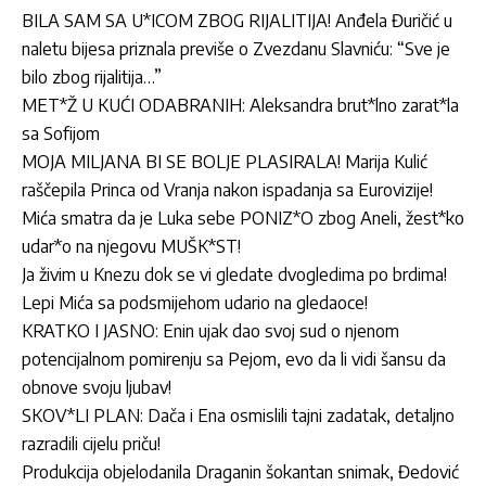
BILA SAM SA U*ICOM ZBOG RIJALITIJA! Anđela Đuričić u
naletu bijesa priznala previše o Zvezdanu Slavniću: “Sve je
bilo zbog rijalitija…”
MET*Ž U KUĆI ODABRANIH: Aleksandra brut*lno zarat*la
sa Sofijom
MOJA MILJANA BI SE BOLJE PLASIRALA! Marija Kulić
raščepila Princa od Vranja nakon ispadanja sa Eurovizije!
Mića smatra da je Luka sebe PONIZ*O zbog Aneli, žest*ko
udar*o na njegovu MUŠK*ST!
Ja živim u Knezu dok se vi gledate dvogledima po brdima!
Lepi Mića sa podsmijehom udario na gledaoce!
KRATKO I JASNO: Enin ujak dao svoj sud o njenom
potencijalnom pomirenju sa Pejom, evo da li vidi šansu da
obnove svoju ljubav!
SKOV*LI PLAN: Dača i Ena osmislili tajni zadatak, detaljno
razradili cijelu priču!
Produkcija objelodanila Draganin šokantan snimak, Đedović