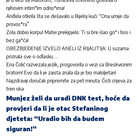
je u vezi sa Matorom, Tomićeva otvoreno govorila o
njihovim intim*im odno*ima!
Anđela otkrila šta se dešavalo u Bijeloj kući: “Ona umije da
provoc*ra”
Zola dobio korpu! Matei prekipjelo: Ti si bre išao go* i bos i
bez ga*ća!
OBEZBJEĐENJE IZVELO ANELI IZ RIJALITIJA: U suzama
priznala sve o odlasku …
Ena Čolić razvezala jezik, progovorila o vezi sa Breskvicinim
bratom! Evo da li je zaista znala da je bio maloljetan!
Najzdraviji doručak pripremite za pet minuta: Čisti crijeva za
tren oka
Munjez želi da uradi DNK test, hoće da
provjeri da li je otac Stefaninog
djeteta: “Uradio bih da budem
siguran!”