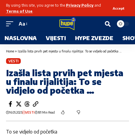
By using this site, you agree to the
Privacy Policy
and
Accept
Terms of Use
.
Aa
NASLOVNA
VIJESTI
HYPE ZVEZDE
SHO
Home
»
Izašla lista prvih pet mjesta u finalu rijalitija: To se vidjelo od početka …
VESTI
Izašla lista prvih pet mjesta
u finalu rijalitija: To se
vidjelo od početka …
16.05.2025
VESTI
181 Min Read
To se vidjelo od početka