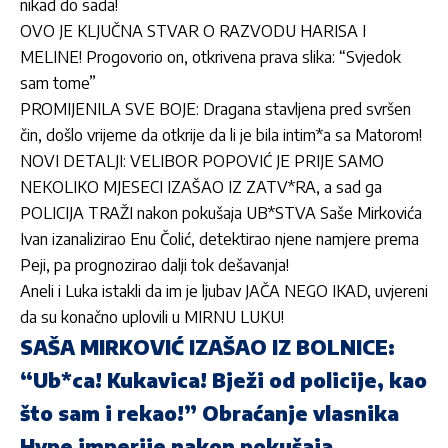
nikad do sada!
OVO JE KLJUČNA STVAR O RAZVODU HARISA I
MELINE! Progovorio on, otkrivena prava slika: “Svjedok
sam tome”
PROMIJENILA SVE BOJE: Dragana stavljena pred svršen
čin, došlo vrijeme da otkrije da li je bila intim*a sa Matorom!
NOVI DETALJI: VELIBOR POPOVIĆ JE PRIJE SAMO
NEKOLIKO MJESECI IZAŠAO IZ ZATV*RA, a sad ga
POLICIJA TRAŽI nakon pokušaja UB*STVA Saše Mirkovića
Ivan izanalizirao Enu Čolić, detektirao njene namjere prema
Peji, pa prognozirao dalji tok dešavanja!
Aneli i Luka istakli da im je ljubav JAČA NEGO IKAD, uvjereni
da su konačno uplovili u MIRNU LUKU!
SAŠA MIRKOVIĆ IZAŠAO IZ BOLNICE:
“Ub*ca! Kukavica! Bježi od policije, kao
što sam i rekao!” Obraćanje vlasnika
Hype imperije nakon pokušaja