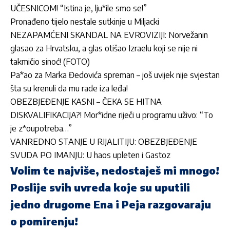
UČESNICOM! “Istina je, lju*ile smo se!”
Pronađeno tijelo nestale sutkinje u Miljacki
NEZAPAMĆENI SKANDAL NA EVROVIZIJI: Norvežanin
glasao za Hrvatsku, a glas otišao Izraelu koji se nije ni
takmičio sinoć! (FOTO)
Pa*ao za Marka Đedovića spreman – još uvijek nije svjestan
šta su krenuli da mu rade iza leđa!
OBEZBJEĐENJE KASNI – ČEKA SE HITNA
DISKVALIFIKACIJA?! Mor*idne riječi u programu uživo: “To
je z*oupotreba…”
VANREDNO STANJE U RIJALITIJU: OBEZBJEĐENJE
SVUDA PO IMANJU: U haos upleten i Gastoz
Volim te najviše, nedostaješ mi mnogo!
Poslije svih uvreda koje su uputili
jedno drugome Ena i Peja razgovaraju
o pomirenju!