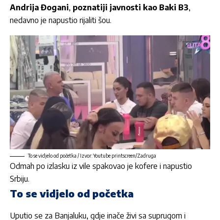
Andrija Đogani
,
poznatiji javnosti kao Baki B3
,
nedavno je napustio rijaliti šou.
To se vidjelo od početka / Izvor: Youtube printscreen/Zadruga
Odmah po izlasku iz vile spakovao je kofere i napustio
Srbiju.
To se vidjelo od početka
Uputio se za Banjaluku, gdje inače živi sa suprugom i