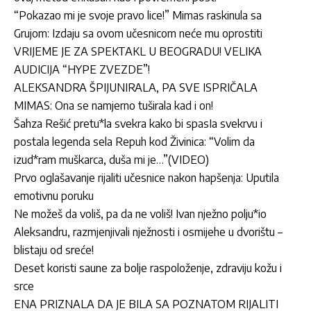
“Pokazao mi je svoje pravo lice!” Mimas raskinula sa
Grujom: Izdaju sa ovom učesnicom neće mu oprostiti
VRIJEME JE ZA SPEKTAKL U BEOGRADU! VELIKA
AUDICIJA “HYPE ZVEZDE”!
ALEKSANDRA ŠPIJUNIRALA, PA SVE ISPRIČALA
MIMAS: Ona se namjerno tuširala kad i on!
Šahza Rešić pretu*la svekra kako bi spasIa svekrvu i
postala legenda sela Repuh kod Živinica: “Volim da
izud*ram muškarca, duša mi je…”(VIDEO)
Prvo oglašavanje rijaliti učesnice nakon hapšenja: Uputila
emotivnu poruku
Ne možeš da voliš, pa da ne voliš! Ivan nježno polju*io
Aleksandru, razmjenjivali nježnosti i osmijehe u dvorištu –
blistaju od sreće!
Deset koristi saune za bolje raspoloženje, zdraviju kožu i
srce
ENA PRIZNALA DA JE BILA SA POZNATOM RIJALITI