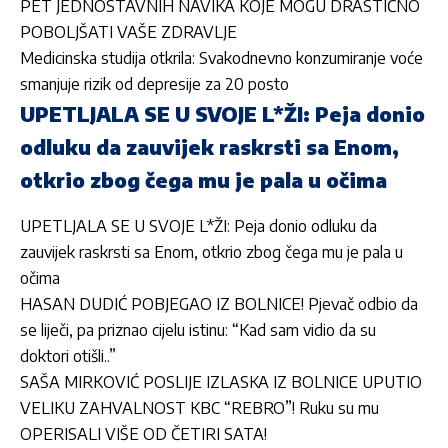
PET JEDNOSTAVNIH NAVIKA KOJE MOGU DRASTIČNO
POBOLJŠATI VAŠE ZDRAVLJE
Medicinska studija otkrila: Svakodnevno konzumiranje voće
smanjuje rizik od depresije za 20 posto
UPETLJALA SE U SVOJE L*ŽI: Peja donio
odluku da zauvijek raskrsti sa Enom,
otkrio zbog čega mu je pala u očima
UPETLJALA SE U SVOJE L*ŽI: Peja donio odluku da
zauvijek raskrsti sa Enom, otkrio zbog čega mu je pala u
očima
HASAN DUDIĆ POBJEGAO IZ BOLNICE! Pjevač odbio da
se liječi, pa priznao cijelu istinu: “Kad sam vidio da su
doktori otišli..”
SAŠA MIRKOVIĆ POSLIJE IZLASKA IZ BOLNICE UPUTIO
VELIKU ZAHVALNOST KBC “REBRO”! Ruku su mu
OPERISALI VIŠE OD ČETIRI SATA!