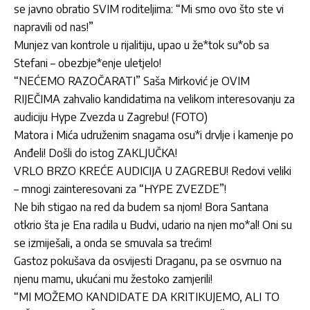
se javno obratio SVIM roditeljima: “Mi smo ovo što ste vi
napravili od nas!”
Munjez van kontrole u rijalitiju, upao u že*tok su*ob sa
Stefani – obezbje*enje uletjelo!
“NEĆEMO RAZOČARATI” Saša Mirković je OVIM
RIJEČIMA zahvalio kandidatima na velikom interesovanju za
audiciju Hype Zvezda u Zagrebu! (FOTO)
Matora i Mića udruženim snagama osu*i drvlje i kamenje po
Anđeli! Došli do istog ZAKLJUČKA!
VRLO BRZO KREĆE AUDICIJA U ZAGREBU! Redovi veliki
– mnogi zainteresovani za “HYPE ZVEZDE”!
Ne bih stigao na red da budem sa njom! Bora Santana
otkrio šta je Ena radila u Budvi, udario na njen mo*al! Oni su
se izmiješali, a onda se smuvala sa trećim!
Gastoz pokušava da osvijesti Draganu, pa se osvrnuo na
njenu mamu, ukućani mu žestoko zamjerili!
“MI MOŽEMO KANDIDATE DA KRITIKUJEMO, ALI TO