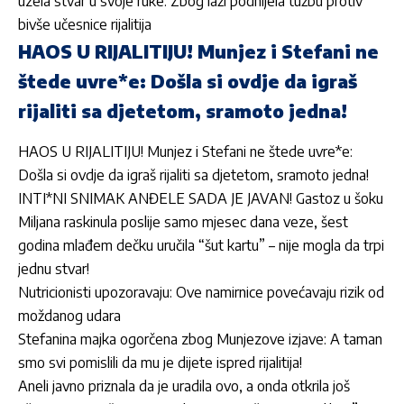
uzela stvar u svoje ruke: Zbog laži podnijela tužbu protiv
bivše učesnice rijalitija
HAOS U RIJALITIJU! Munjez i Stefani ne
štede uvre*e: Došla si ovdje da igraš
rijaliti sa djetetom, sramoto jedna!
HAOS U RIJALITIJU! Munjez i Stefani ne štede uvre*e:
Došla si ovdje da igraš rijaliti sa djetetom, sramoto jedna!
INTI*NI SNIMAK ANĐELE SADA JE JAVAN! Gastoz u šoku
Miljana raskinula poslije samo mjesec dana veze, šest
godina mlađem dečku uručila “šut kartu” – nije mogla da trpi
jednu stvar!
Nutricionisti upozoravaju: Ove namirnice povećavaju rizik od
moždanog udara
Stefanina majka ogorčena zbog Munjezove izjave: A taman
smo svi pomislili da mu je dijete ispred rijalitija!
Aneli javno priznala da je uradila ovo, a onda otkrila još