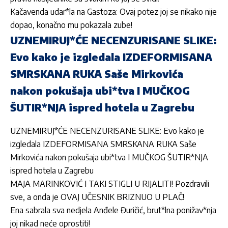
Kačavenda udar*la na Gastoza: Ovaj potez joj se nikako nije
dopao, konačno mu pokazala zube!
UZNEMIRUJ*ĆE NECENZURISANE SLIKE:
Evo kako je izgledala IZDEFORMISANA
SMRSKANA RUKA Saše Mirkovića
nakon pokušaja ubi*tva I MUČKOG
ŠUTIR*NJA ispred hotela u Zagrebu
UZNEMIRUJ*ĆE NECENZURISANE SLIKE: Evo kako je
izgledala IZDEFORMISANA SMRSKANA RUKA Saše
Mirkovića nakon pokušaja ubi*tva I MUČKOG ŠUTIR*NJA
ispred hotela u Zagrebu
MAJA MARINKOVIĆ I TAKI STIGLI U RIJALITI! Pozdravili
sve, a onda je OVAJ UČESNIK BRIZNUO U PLAČ!
Ena sabrala sva nedjela Anđele Đuričić, brut*lna ponižav*nja
joj nikad neće oprostiti!