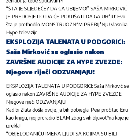
ženidbi: Ja tebe sputavam?!
“ŠTA JE SLJEDEĆE? DA GA UBIJEMO!” SAŠA MIRKOVIĆ
JE PREDOSJETIO DA ĆE POKUŠATI DA GA UB*JU: Evo
šta je prethodilo MONSTRUOZN*M PREBIJ*NJU vlasnika
Hype televizije
EKSPLOZIJA TALENATA U PODGORICI:
Saša Mirković se oglasio nakon
ZAVRŠNE AUDICIJE ZA HYPE ZVEZDE:
Njegove riječi ODZVANJAJU!
EKSPLOZIJA TALENATA U PODGORICI: Saša Mirković se
oglasio nakon ZAVRŠNE AUDICIJE ZA HYPE ZVEZDE:
Njegove riječi ODZVANJAJU!
Kad bi Zlata došla ovdje, ja bih pobjegla: Peja pročitao Enu
kao knjigu, njoj proradio BLAM zbog svih bljuvot*na koje je
izrekla!
“OBJELODANIĆU IMENA LJUDI SA KOJIMA SU BILI