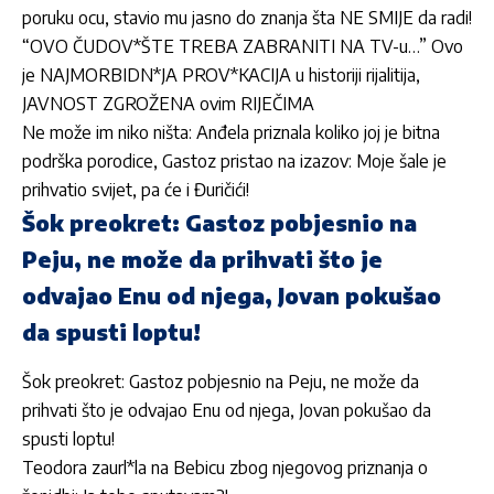
poruku ocu, stavio mu jasno do znanja šta NE SMIJE da radi!
“OVO ČUDOV*ŠTE TREBA ZABRANITI NA TV-u…” Ovo
je NAJMORBIDN*JA PROV*KACIJA u historiji rijalitija,
JAVNOST ZGROŽENA ovim RIJEČIMA
Ne može im niko ništa: Anđela priznala koliko joj je bitna
podrška porodice, Gastoz pristao na izazov: Moje šale je
prihvatio svijet, pa će i Đuričići!
Šok preokret: Gastoz pobjesnio na
Peju, ne može da prihvati što je
odvajao Enu od njega, Jovan pokušao
da spusti loptu!
Šok preokret: Gastoz pobjesnio na Peju, ne može da
prihvati što je odvajao Enu od njega, Jovan pokušao da
spusti loptu!
Teodora zaurl*la na Bebicu zbog njegovog priznanja o