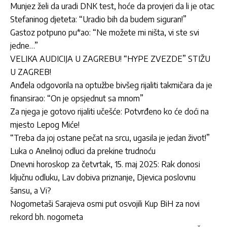
Munjez želi da uradi DNK test, hoće da provjeri da li je otac
Stefaninog djeteta: “Uradio bih da budem siguran!”
Gastoz potpuno pu*ao: “Ne možete mi ništa, vi ste svi
jedne…”
VELIKA AUDICIJA U ZAGREBU! “HYPE ZVEZDE” STIŽU
U ZAGREB!
Anđela odgovorila na optužbe bivšeg rijaliti takmičara da je
finansirao: “On je opsjednut sa mnom”
Za njega je gotovo rijaliti učešće: Potvrđeno ko će doći na
mjesto Lepog Miće!
“Treba da joj ostane pečat na srcu, ugasila je jedan život!”
Luka o Anelinoj odluci da prekine trudnoću
Dnevni horoskop za četvrtak, 15. maj 2025: Rak donosi
ključnu odluku, Lav dobiva priznanje, Djevica poslovnu
šansu, a Vi?
Nogometaši Sarajeva osmi put osvojili Kup BiH za novi
rekord bh. nogometa