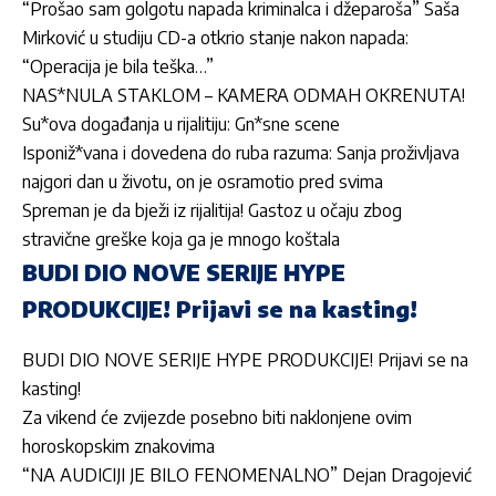
“Prošao sam golgotu napada kriminalca i džeparoša” Saša
Mirković u studiju CD-a otkrio stanje nakon napada:
“Operacija je bila teška…”
NAS*NULA STAKLOM – KAMERA ODMAH OKRENUTA!
Su*ova događanja u rijalitiju: Gn*sne scene
Isponiž*vana i dovedena do ruba razuma: Sanja proživljava
najgori dan u životu, on je osramotio pred svima
Spreman je da bježi iz rijalitija! Gastoz u očaju zbog
stravične greške koja ga je mnogo koštala
BUDI DIO NOVE SERIJE HYPE
PRODUKCIJE! Prijavi se na kasting!
BUDI DIO NOVE SERIJE HYPE PRODUKCIJE! Prijavi se na
kasting!
Za vikend će zvijezde posebno biti naklonjene ovim
horoskopskim znakovima
“NA AUDICIJI JE BILO FENOMENALNO” Dejan Dragojević