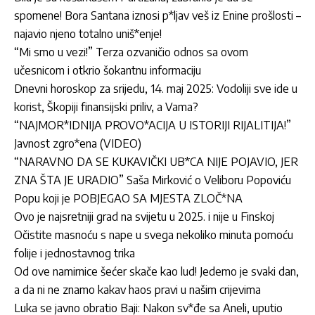
spomene! Bora Santana iznosi p*ljav veš iz Enine prošlosti –
najavio njeno totalno uniš*enje!
“Mi smo u vezi!” Terza ozvaničio odnos sa ovom
učesnicom i otkrio šokantnu informaciju
Dnevni horoskop za srijedu, 14. maj 2025: Vodoliji sve ide u
korist, Škopiji finansijski priliv, a Vama?
“NAJMOR*IDNIJA PROVO*ACIJA U ISTORIJI RIJALITIJA!”
Javnost zgro*ena (VIDEO)
“NARAVNO DA SE KUKAVIČKI UB*CA NIJE POJAVIO, JER
ZNA ŠTA JE URADIO” Saša Mirković o Veliboru Popoviću
Popu koji je POBJEGAO SA MJESTA ZLOČ*NA
Ovo je najsretniji grad na svijetu u 2025. i nije u Finskoj
Očistite masnoću s nape u svega nekoliko minuta pomoću
folije i jednostavnog trika
Od ove namirnice šećer skače kao lud! Jedemo je svaki dan,
a da ni ne znamo kakav haos pravi u našim crijevima
Luka se javno obratio Baji: Nakon sv*đe sa Aneli, uputio