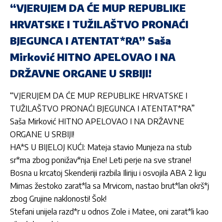
“VJERUJEM DA ĆE MUP REPUBLIKE
HRVATSKE I TUŽILAŠTVO PRONAĆI
BJEGUNCA I ATENTAT*RA” Saša
Mirković HITNO APELOVAO I NA
DRŽAVNE ORGANE U SRBIJI!
“VJERUJEM DA ĆE MUP REPUBLIKE HRVATSKE I
TUŽILAŠTVO PRONAĆI BJEGUNCA I ATENTAT*RA”
Saša Mirković HITNO APELOVAO I NA DRŽAVNE
ORGANE U SRBIJI!
HA*S U BIJELOJ KUĆI: Mateja stavio Munjeza na stub
sr*ma zbog ponižav*nja Ene! Leti perje na sve strane!
Bosna u krcatoj Skenderiji razbila Iliriju i osvojila ABA 2 ligu
Mimas žestoko zarat*la sa Mrvicom, nastao brut*lan okrš*j
zbog Grujine naklonosti! Šok!
Stefani unijela razd*r u odnos Zole i Matee, oni zarat*li kao