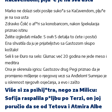
Marko ne dolazi sebi poslije suko*a sa Kačavendom, plju*e
je na sva usta
Zdravko Čolić o af*ri sa konobaricom, nakon špekulacija
priznao istinu
Želite izgledati mlađe: S ovih 5 detalja to ćete i postići
Ena shvatila da ju je prijateljstvo sa Gastozom skupo
koštalo!
Seli li se Đuro na selo: Glumac već 20 godina ne jede meso i
meditira
Ona je okrenula igricu: Gastozov drug Pegi priznao da je
promijenio mišljenje o njegovoj vezi sa Anđelom! Sumnjao je
u iskrenost njegovih osjećanja, a evo i zašto
Više si za psihij*tra, nego za Milicu:
Sofija raspalila p*ljbu po Terzi, on joj
poručio da se od Tetova i Atmira Albe