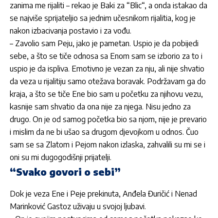
zanima me rijaliti – rekao je Baki za
“Blic“
, a onda istakao da
se najviše sprijateljio sa jednim učesnikom rijalitia, kog je
nakon izbacivanja postavio i za vođu.
– Zavolio sam Peju, jako je pametan. Uspio je da pobijedi
sebe, a što se tiče odnosa sa Enom sam se izborio za to i
uspio je da ispliva. Emotivno je vezan za nju, ali nije shvatio
da veza u rijalitiju samo otežava boravak. Podržavam ga do
kraja, a što se tiče Ene bio sam u početku za njihovu vezu,
kasnije sam shvatio da ona nije za njega. Nisu jedno za
drugo. On je od samog početka bio sa njom, nije je prevario
i mislim da ne bi ušao sa drugom djevojkom u odnos. Čuo
sam se sa Zlatom i Pejom nakon izlaska, zahvalili su mi se i
oni su mi dugogodišnji prijatelji.
“Svako govori o sebi”
Dok je veza Ene i Peje prekinuta, Anđela Đuričić i Nenad
Marinković Gastoz uživaju u svojoj ljubavi.