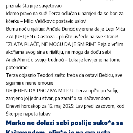
priznala šta ju je savjetovao
Idemo pravo na sud! Terza odlučan u namjeri da se bori za
kćerku – Milici Veličković postavio uslov!
Burna noć u rijalitiju: Anđela Đuričić uvjerena da je Lepi Mića
ZALJUBLJEN u Gastoza – pljušte uv*ede na sve strane!
“ZLATA PLAČE, NE MOGU DA JE SMIRIM” Peja o vr*lim
akc*jama svog sina u rijalitiju, ne mogu da dođu sebi
Aneli Ahmić o svojoj trudnoći – Luka je kriv jer je na tome
potencirao!
Terza objasnio Teodori zašto treba da ostavi Bebicu, sve
sigurniji u njene emocije
UBIJEĐEN DA PROZIVA MILICU: Terza opl*o po Sofiji,
zamjerio joj jednu stvar, pa zarat*o sa Kačavendom
Dnevni horoskop za 16. maj 2025: Lav pred izazovom, kod
Škorpije napeta ljubav
Marko ne dolazi sebi poslije suko*a sa
Kačavendom, plju*e je na sva usta