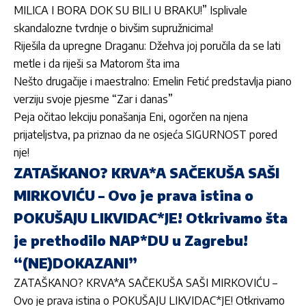
MILICA I BORA DOK SU BILI U BRAKU!” Isplivale
skandalozne tvrdnje o bivšim supružnicima!
Riješila da upregne Draganu: Džehva joj poručila da se lati
metle i da riješi sa Matorom šta ima
Nešto drugačije i maestralno: Emelin Fetić predstavlja piano
verziju svoje pjesme “Zar i danas”
Peja očitao lekciju ponašanja Eni, ogorčen na njena
prijateljstva, pa priznao da ne osjeća SIGURNOST pored
nje!
ZATAŠKANO? KRVA*A SAČEKUŠA SAŠI
MIRKOVIĆU – Ovo je prava istina o
POKUŠAJU LIKVIDAC*JE! Otkrivamo šta
je prethodilo NAP*DU u Zagrebu!
“(NE)DOKAZANI”
ZATAŠKANO? KRVA*A SAČEKUŠA SAŠI MIRKOVIĆU –
Ovo je prava istina o POKUŠAJU LIKVIDAC*JE! Otkrivamo