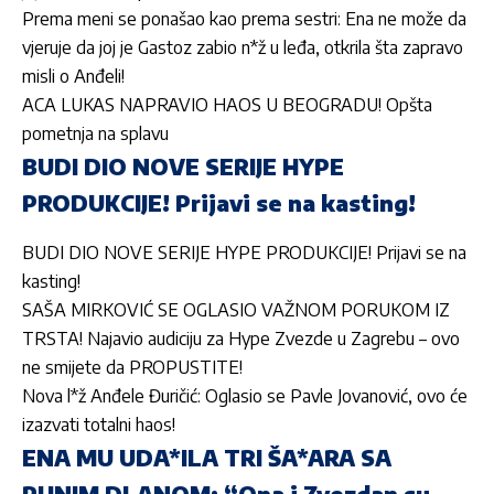
Prema meni se ponašao kao prema sestri: Ena ne može da
vjeruje da joj je Gastoz zabio n*ž u leđa, otkrila šta zapravo
misli o Anđeli!
ACA LUKAS NAPRAVIO HAOS U BEOGRADU! Opšta
pometnja na splavu
BUDI DIO NOVE SERIJE HYPE
PRODUKCIJE! Prijavi se na kasting!
BUDI DIO NOVE SERIJE HYPE PRODUKCIJE! Prijavi se na
kasting!
SAŠA MIRKOVIĆ SE OGLASIO VAŽNOM PORUKOM IZ
TRSTA! Najavio audiciju za Hype Zvezde u Zagrebu – ovo
ne smijete da PROPUSTITE!
Nova l*ž Anđele Đuričić: Oglasio se Pavle Jovanović, ovo će
izazvati totalni haos!
ENA MU UDA*ILA TRI ŠA*ARA SA
PUNIM DLANOM: “Ona i Zvezdan su