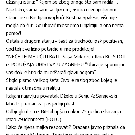
užasniju istinu: “Kajem se zbog onoga što sam radila …”
Nije lako, sama sam sa djecom, živimo u iznajmljenom
stanu, ne u Kristijanovoj kući! Kristina Spalević više nije
mogla da šuti, Golubović mjesecima u rijalitiju, a ona nema
pomoć!
Ostala u drugom stanju – test za trudnoću ipak pozitivan,
voditelj sve lično potvrdio u ime produkcije!
“NEĆETE ME UĆUTKATI” Saša Mirković otkrio KO STOJI
iz POKUŠAJA UBISTVA U ZAGREBU “Ubica je spominjao
vas dok je htio da mi odšarafi glavu nogom”
Stiglo pismo Velikog šefa: Ovo je razlog zbog kojeg je
nastala otimačina u rijalitiju
Italijani najavljuju povratak Džeke u Seriju A: Sarajevski
labud spreman za posljednji ples!
Odbjegli ubica iz BiH uhapšen nakon 25 godina skrivanja:
Imao 29 identiteta (FOTO)
Kako će njena majka reagovati? Dragana javno priznala da