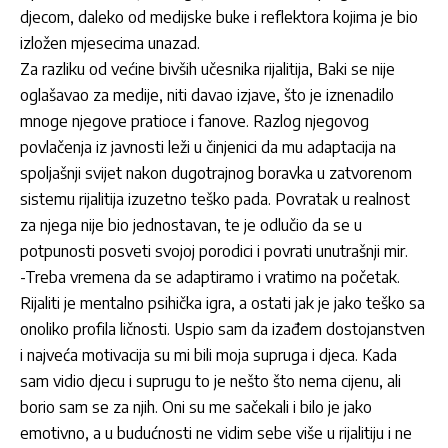
djecom, daleko od medijske buke i reflektora kojima je bio
izložen mjesecima unazad.
Za razliku od većine bivših učesnika rijalitija, Baki se nije
oglašavao za medije, niti davao izjave, što je iznenadilo
mnoge njegove pratioce i fanove. Razlog njegovog
povlačenja iz javnosti leži u činjenici da mu adaptacija na
spoljašnji svijet nakon dugotrajnog boravka u zatvorenom
sistemu rijalitija izuzetno teško pada. Povratak u realnost
za njega nije bio jednostavan, te je odlučio da se u
potpunosti posveti svojoj porodici i povrati unutrašnji mir.
-Treba vremena da se adaptiramo i vratimo na početak.
Rijaliti je mentalno psihička igra, a ostati jak je jako teško sa
onoliko profila ličnosti. Uspio sam da izađem dostojanstven
i najveća motivacija su mi bili moja supruga i djeca. Kada
sam vidio djecu i suprugu to je nešto što nema cijenu, ali
borio sam se za njih. Oni su me sačekali i bilo je jako
emotivno, a u budućnosti ne vidim sebe više u rijalitiju i ne