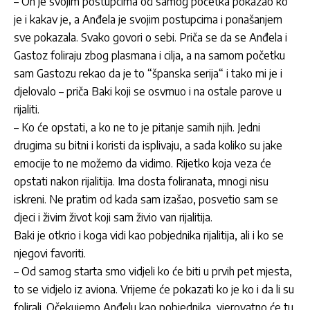
– On je svojim postupcima od samog početka pokazao ko
je i kakav je, a Anđela je svojim postupcima i ponašanjem
sve pokazala. Svako govori o sebi. Priča se da se Anđela i
Gastoz foliraju zbog plasmana i cilja, a na samom početku
sam Gastozu rekao da je to “španska serija“ i tako mi je i
djelovalo – priča Baki koji se osvrnuo i na ostale parove u
rijaliti.
– Ko će opstati, a ko ne to je pitanje samih njih. Jedni
drugima su bitni i koristi da isplivaju, a sada koliko su jake
emocije to ne možemo da vidimo. Rijetko koja veza će
opstati nakon rijalitija. Ima dosta foliranata, mnogi nisu
iskreni. Ne pratim od kada sam izašao, posvetio sam se
djeci i živim život koji sam živio van rijalitija.
Baki je otkrio i koga vidi kao pobjednika rijalitija, ali i ko se
njegovi favoriti.
– Od samog starta smo vidjeli ko će biti u prvih pet mjesta,
to se vidjelo iz aviona. Vrijeme će pokazati ko je ko i da li su
folirali. Očekujemo Anđelu kao pobjednika, vjerovatno će tu