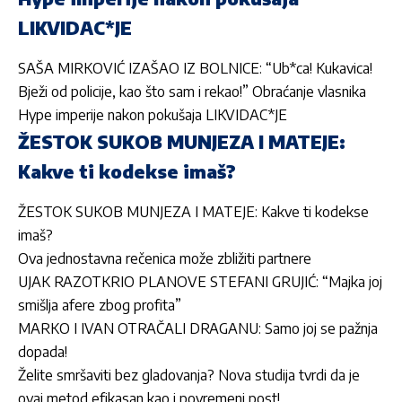
LIKVIDAC*JE
SAŠA MIRKOVIĆ IZAŠAO IZ BOLNICE: “Ub*ca! Kukavica!
Bježi od policije, kao što sam i rekao!” Obraćanje vlasnika
Hype imperije nakon pokušaja LIKVIDAC*JE
ŽESTOK SUKOB MUNJEZA I MATEJE:
Kakve ti kodekse imaš?
ŽESTOK SUKOB MUNJEZA I MATEJE: Kakve ti kodekse
imaš?
Ova jednostavna rečenica može zbližiti partnere
UJAK RAZOTKRIO PLANOVE STEFANI GRUJIĆ: “Majka joj
smišlja afere zbog profita”
MARKO I IVAN OTRAČALI DRAGANU: Samo joj se pažnja
dopada!
Želite smršaviti bez gladovanja? Nova studija tvrdi da je
ovaj metod efikasan kao i povremeni post!