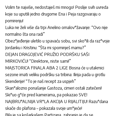
Volim te najviše, nedostaješ mi mnogo! Poslije svih uvreda
koje su uputili jedno drugome Ena i Peja razgovaraju o
pomirenju!
Luka ne želi više da trpi Anelino omalov*žavanje: “Ovo nije
normalno šta ona radi”
Obez*jeđenje uletilo u spavaću sobu, svi sko*ili da raz*voje
Jordanku i Kristinu: “Šta mi spominješ mamu?”
DEJAN DRAGOJEVIĆ PRUŽIO PODRŠKU SAŠI
MIRKOVIĆU! “Direktore, niste sami!”
MAJSTORICA FINALA ABA 2 LIGE Bosna će u utakmici
sezone imati veliku podršku sa tribina: Ilirija pada u grotlu
Skenderije! “To je naš recept za uspjeh”
Skan*alozno ponašanje Gastoza, cimeri ostali zatečeni!
Ski*uo g*će pred kamerama, pa pokazao SVE!
NAJBRU*ALNIJA VR*LA AKCIJA U RIJALITIJU! Razu*dana
skače do plafona – pokazala svoje um*jeće!
Bila je sa košarkašem Partizana, zabranio je da se