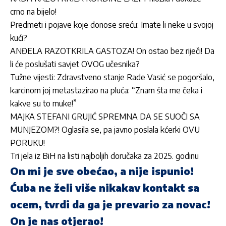
crno na bijelo!
Predmeti i pojave koje donose sreću: Imate li neke u svojoj
kući?
ANĐELA RAZOTKRILA GASTOZA! On ostao bez riječi! Da
li će poslušati savjet OVOG učesnika?
Tužne vijesti: Zdravstveno stanje Rade Vasić se pogoršalo,
karcinom joj metastazirao na pluća: “Znam šta me čeka i
kakve su to muke!”
MAJKA STEFANI GRUJIĆ SPREMNA DA SE SUOČI SA
MUNJEZOM?! Oglasila se, pa javno poslala kćerki OVU
PORUKU!
Tri jela iz BiH na listi najboljih doručaka za 2025. godinu
On mi je sve obećao, a nije ispunio!
Ćuba ne želi više nikakav kontakt sa
ocem, tvrdi da ga je prevario za novac!
On je nas otjerao!