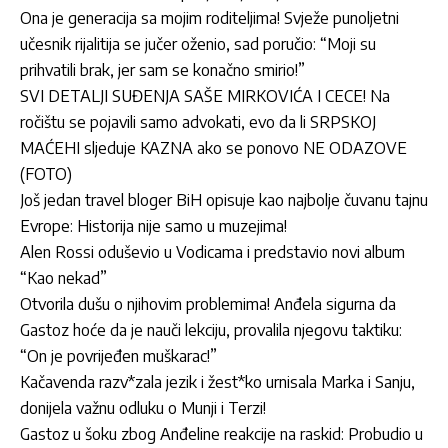
Ona je generacija sa mojim roditeljima! Svježe punoljetni
učesnik rijalitija se jučer oženio, sad poručio: “Moji su
prihvatili brak, jer sam se konačno smirio!”
SVI DETALJI SUĐENJA SAŠE MIRKOVIĆA I CECE! Na
ročištu se pojavili samo advokati, evo da li SRPSKOJ
MAĆEHI sljeduje KAZNA ako se ponovo NE ODAZOVE
(FOTO)
Još jedan travel bloger BiH opisuje kao najbolje čuvanu tajnu
Evrope: Historija nije samo u muzejima!
Alen Rossi oduševio u Vodicama i predstavio novi album
“Kao nekad”
Otvorila dušu o njihovim problemima! Anđela sigurna da
Gastoz hoće da je nauči lekciju, provalila njegovu taktiku:
“On je povrijeđen muškarac!”
Kačavenda razv*zala jezik i žest*ko urnisala Marka i Sanju,
donijela važnu odluku o Munji i Terzi!
Gastoz u šoku zbog Anđeline reakcije na raskid: Probudio u