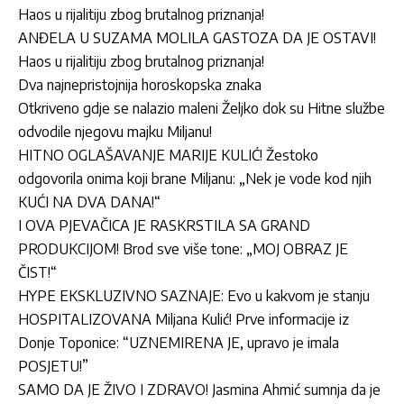
Haos u rijalitiju zbog brutalnog priznanja!
ANĐELA U SUZAMA MOLILA GASTOZA DA JE OSTAVI!
Haos u rijalitiju zbog brutalnog priznanja!
Dva najnepristojnija horoskopska znaka
Otkriveno gdje se nalazio maleni Željko dok su Hitne službe
odvodile njegovu majku Miljanu!
HITNO OGLAŠAVANJE MARIJE KULIĆ! Žestoko
odgovorila onima koji brane Miljanu: „Nek je vode kod njih
KUĆI NA DVA DANA!“
I OVA PJEVAČICA JE RASKRSTILA SA GRAND
PRODUKCIJOM! Brod sve više tone: „MOJ OBRAZ JE
ČIST!“
HYPE EKSKLUZIVNO SAZNAJE: Evo u kakvom je stanju
HOSPITALIZOVANA Miljana Kulić! Prve informacije iz
Donje Toponice: “UZNEMIRENA JE, upravo je imala
POSJETU!”
SAMO DA JE ŽIVO I ZDRAVO! Jasmina Ahmić sumnja da je