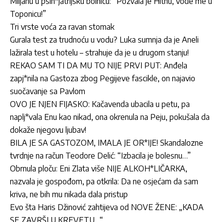
Miljanu u psih*jatrijsku bolnicu: “Pozvala je Hitnu, vode me u
Toponicu!”
Tri vrste voća za ravan stomak
Gurala test za trudnoću u vodu? Luka sumnja da je Aneli
lažirala test u hotelu – strahuje da je u drugom stanju!
REKAO SAM TI DA MU TO NIJE PRVI PUT: Anđela
zapj*nila na Gastoza zbog Pegijeve fascikle, on najavio
suočavanje sa Pavlom
OVO JE NJEN FIJASKO: Kačavenda ubacila u petu, pa
naplj*vala Enu kao nikad, ona okrenula na Peju, pokušala da
dokaže njegovu ljubav!
BILA JE SA GASTOZOM, IMALA JE OR*IJE! Skandalozne
tvrdnje na račun Teodore Delić: “Izbacila je bolesnu…”
Obrnula ploču: Eni Zlata više NIJE ALKOH*LIČARKA,
nazvala je gospođom, pa otkrila: Da ne osjećam da sam
kriva, ne bih mu nikada dala pristup
Evo šta Haris Džinović zahtijeva od NOVE ŽENE: „KADA
SE ZAVRŠI U KREVETU…“