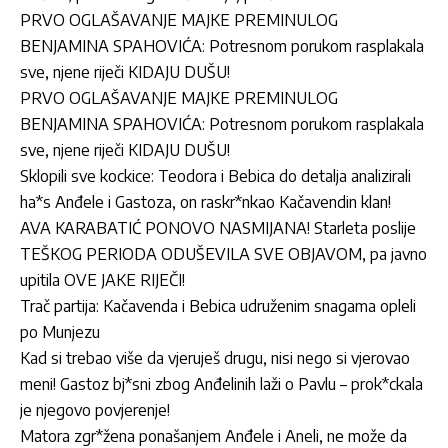
PRVO OGLAŠAVANJE MAJKE PREMINULOG
BENJAMINA SPAHOVIĆA: Potresnom porukom rasplakala
sve, njene riječi KIDAJU DUŠU!
PRVO OGLAŠAVANJE MAJKE PREMINULOG
BENJAMINA SPAHOVIĆA: Potresnom porukom rasplakala
sve, njene riječi KIDAJU DUŠU!
Sklopili sve kockice: Teodora i Bebica do detalja analizirali
ha*s Anđele i Gastoza, on raskr*nkao Kačavendin klan!
AVA KARABATIĆ PONOVO NASMIJANA! Starleta poslije
TEŠKOG PERIODA ODUŠEVILA SVE OBJAVOM, pa javno
upitila OVE JAKE RIJEČI!
Trač partija: Kačavenda i Bebica udruženim snagama opleli
po Munjezu
Kad si trebao više da vjeruješ drugu, nisi nego si vjerovao
meni! Gastoz bj*sni zbog Anđelinih laži o Pavlu – prok*ckala
je njegovo povjerenje!
Matora zgr*žena ponašanjem Anđele i Aneli, ne može da