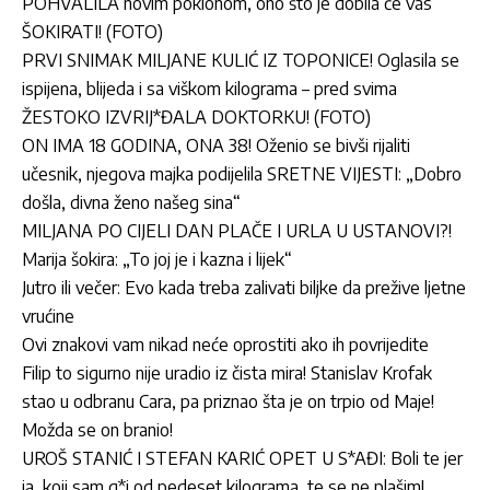
POHVALILA novim poklonom, ono što je dobila će vas
ŠOKIRATI! (FOTO)
PRVI SNIMAK MILJANE KULIĆ IZ TOPONICE! Oglasila se
ispijena, blijeda i sa viškom kilograma – pred svima
ŽESTOKO IZVRIJ*ĐALA DOKTORKU! (FOTO)
ON IMA 18 GODINA, ONA 38! Oženio se bivši rijaliti
učesnik, njegova majka podijelila SRETNE VIJESTI: „Dobro
došla, divna ženo našeg sina“
MILJANA PO CIJELI DAN PLAČE I URLA U USTANOVI?!
Marija šokira: „To joj je i kazna i lijek“
Jutro ili večer: Evo kada treba zalivati biljke da prežive ljetne
vrućine
Ovi znakovi vam nikad neće oprostiti ako ih povrijedite
Filip to sigurno nije uradio iz čista mira! Stanislav Krofak
stao u odbranu Cara, pa priznao šta je on trpio od Maje!
Možda se on branio!
UROŠ STANIĆ I STEFAN KARIĆ OPET U S*AĐI: Boli te jer
ja, koji sam g*j od pedeset kilograma, te se ne plašim!