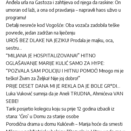
Anđela urla na Gastoza i zahtijeva od njega da raskine: On
umoran od laži, a ona od pravdanja – napravili haos uživo u
programu!
Detalji nesreće kod Vogošće: Oba vozača zadobila teške
povrede, jedan zadržan na liječenju
UROŠ BEZ DLAKE NA JEZIKU! Prodala je majku, oca,
sestru…
“MILJANA JE HOSPITALIZOVANA!” HITNO
OGLAŠAVANJE MARIJE KULIĆ SAMO ZA HYPE:
“POZVALA SAM POLICIJU I HITNU POMOĆ! Mnogo mi je
teško! Živim za Željka! Nije joj dobro!”
PRIJE DESET DANA MI JE REKLA DA JE BOLE GR*DI…
Luka Vuković sumnja da je Aneli TRUDNA, Ahmićeva VAN
SEBE!
Tarik posjetio kolegicu koju su prije 12 godina izbacili iz
stana: ‘Ćiro’ u Domu za starije osobe
Porodična drama u domu Kulićevih – Marija hoće da smesti