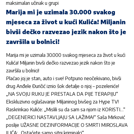
maksimalan učinak u grupi
Marija mi je uzimala 30.000 svakog
mjeseca za život u kući Kulića! Miljanin
bivši dečko razvezao jezik nakon što je
završila u bolnici!
Marija mi je uzimala 30.000 svakog mjeseca za život u kući
Kulića! Miljanin bivši dečko razvezao jezik nakon što je
završila u bolnici!
Plaćao joj je stan, auto i sve! Potpuno neočekivano, bivši
drug Anđele Đuričić iznio šok detalje o njoj – pozeleniće!
„NA SVOJU RUKU JE PRESTALA DA PIJE TERAPIJU“
Ekskluzivno oglašavanje Miljaninog bivšeg za Hype TV!
Raskrinkao Kuliće: „Mislili su da sam sa njom iz KORISTI…“
„DEGENERICI NASTAVLJAJU SA LAŽIMA!“ Saša Mirković
poslije UŽASNE DEZINFORMACIJE O SMRTI MIROSLAVA
ILIĆA: „Ostaćete samo sitni kriminalci“