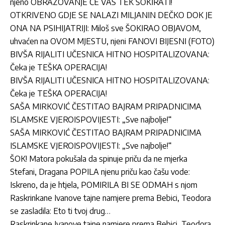
njeno OBRAZOVANJE ĆE VAS TEK ŠOKIRATI!
OTKRIVENO GDJE SE NALAZI MILJANIN DEČKO DOK JE
ONA NA PSIHIJATRIJI: Miloš sve ŠOKIRAO OBJAVOM,
uhvaćen na OVOM MJESTU, njeni FANOVI BIJESNI (FOTO)
BIVŠA RIJALITI UČESNICA HITNO HOSPITALIZOVANA:
Čeka je TEŠKA OPERACIJA!
BIVŠA RIJALITI UČESNICA HITNO HOSPITALIZOVANA:
Čeka je TEŠKA OPERACIJA!
SAŠA MIRKOVIĆ ČESTITAO BAJRAM PRIPADNICIMA
ISLAMSKE VJEROISPOVIJESTI: „Sve najbolje!“
SAŠA MIRKOVIĆ ČESTITAO BAJRAM PRIPADNICIMA
ISLAMSKE VJEROISPOVIJESTI: „Sve najbolje!“
ŠOK! Matora pokušala da spinuje priču da ne mjerka
Stefani, Dragana POPILA njenu priču kao čašu vode:
Iskreno, da je htjela, POMIRILA BI SE ODMAH s njom
Raskrinkane Ivanove tajne namjere prema Bebici, Teodora
se zasladila: Eto ti tvoj drug…
Raskrinkane Ivanove tajne namjere prema Bebici, Teodora