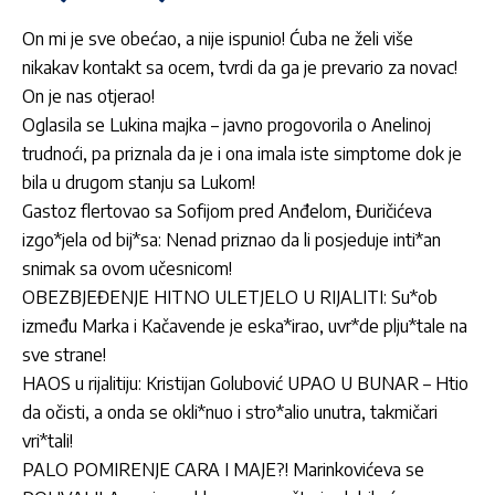
On mi je sve obećao, a nije ispunio! Ćuba ne želi više
nikakav kontakt sa ocem, tvrdi da ga je prevario za novac!
On je nas otjerao!
Oglasila se Lukina majka – javno progovorila o Anelinoj
trudnoći, pa priznala da je i ona imala iste simptome dok je
bila u drugom stanju sa Lukom!
Gastoz flertovao sa Sofijom pred Anđelom, Đuričićeva
izgo*jela od bij*sa: Nenad priznao da li posjeduje inti*an
snimak sa ovom učesnicom!
OBEZBJEĐENJE HITNO ULETJELO U RIJALITI: Su*ob
između Marka i Kačavende je eska*irao, uvr*de plju*tale na
sve strane!
HAOS u rijalitiju: Kristijan Golubović UPAO U BUNAR – Htio
da očisti, a onda se okli*nuo i stro*alio unutra, takmičari
vri*tali!
PALO POMIRENJE CARA I MAJE?! Marinkovićeva se