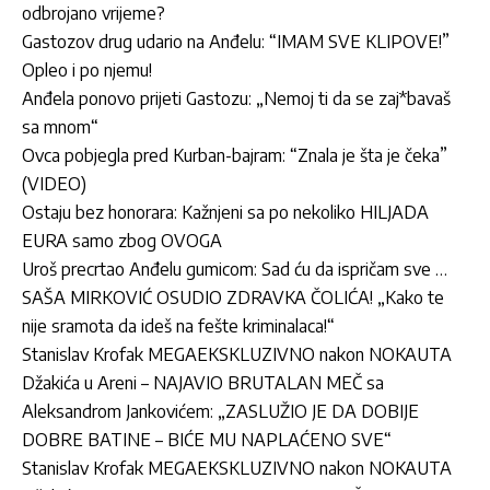
odbrojano vrijeme?
Gastozov drug udario na Anđelu: “IMAM SVE KLIPOVE!”
Opleo i po njemu!
Anđela ponovo prijeti Gastozu: „Nemoj ti da se zaj*bavaš
sa mnom“
Ovca pobjegla pred Kurban-bajram: “Znala je šta je čeka”
(VIDEO)
Ostaju bez honorara: Kažnjeni sa po nekoliko HILJADA
EURA samo zbog OVOGA
Uroš precrtao Anđelu gumicom: Sad ću da ispričam sve …
SAŠA MIRKOVIĆ OSUDIO ZDRAVKA ČOLIĆA! „Kako te
nije sramota da ideš na fešte kriminalaca!“
Stanislav Krofak MEGAEKSKLUZIVNO nakon NOKAUTA
Džakića u Areni – NAJAVIO BRUTALAN MEČ sa
Aleksandrom Jankovićem: „ZASLUŽIO JE DA DOBIJE
DOBRE BATINE – BIĆE MU NAPLAĆENO SVE“
Stanislav Krofak MEGAEKSKLUZIVNO nakon NOKAUTA