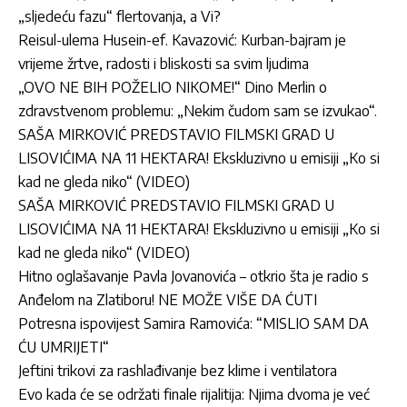
„sljedeću fazu“ flertovanja, a Vi?
Reisul-ulema Husein-ef. Kavazović: Kurban-bajram je
vrijeme žrtve, radosti i bliskosti sa svim ljudima
„OVO NE BIH POŽELIO NIKOME!“ Dino Merlin o
zdravstvenom problemu: „Nekim čudom sam se izvukao“.
SAŠA MIRKOVIĆ PREDSTAVIO FILMSKI GRAD U
LISOVIĆIMA NA 11 HEKTARA! Ekskluzivno u emisiji „Ko si
kad ne gleda niko“ (VIDEO)
SAŠA MIRKOVIĆ PREDSTAVIO FILMSKI GRAD U
LISOVIĆIMA NA 11 HEKTARA! Ekskluzivno u emisiji „Ko si
kad ne gleda niko“ (VIDEO)
Hitno oglašavanje Pavla Jovanovića – otkrio šta je radio s
Anđelom na Zlatiboru! NE MOŽE VIŠE DA ĆUTI
Potresna ispovijest Samira Ramovića: “MISLIO SAM DA
ĆU UMRIJETI“
Jeftini trikovi za rashlađivanje bez klime i ventilatora
Evo kada će se održati finale rijalitija: Njima dvoma je već