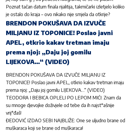
Poznat tačan datum finala rijalitija, takmičarki izletjelo koliko
je ostalo do kraja – ovo nikako nije smjela da otkrije?
BRENDON POKUŠAVA DA IZVUČE
MILJANU IZ TOPONICE! Poslao javni
APEL, otkrio kakav tretman imaju
prema njoj: „Daju joj gomilu
LIJEKOVA…“ (VIDEO)
BRENDON POKUŠAVA DA IZVUČE MILJANU IZ
TOPONICE! Poslao javni APEL, otkrio kakav tretman imaju
prema njoj: „Daju joj gomilu LIJEKOVA…“ (VIDEO)
TEODORA I BEBICA OPLELI PO LEPOM MIĆI: Znam da
su mnoge djevojke doživjele od tebe da ih najst*ašnije
vrij*đaš!
ĐEDOVIĆ IZDAO SEBI NAJBLIŽE: One se uljudno brane od
muškaraca koji se brane od muškaraca!