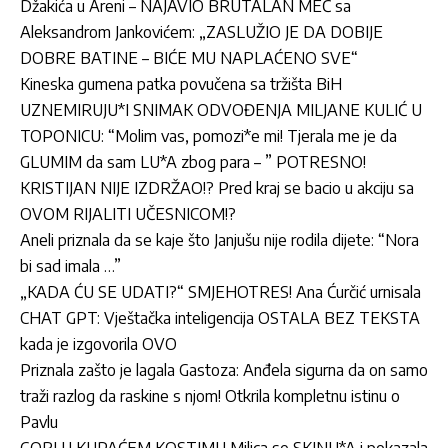
Džakića u Areni – NAJAVIO BRUTALAN MEČ sa
Aleksandrom Jankovićem: „ZASLUŽIO JE DA DOBIJE
DOBRE BATINE – BIĆE MU NAPLAĆENO SVE“
Kineska gumena patka povučena sa tržišta BiH
UZNEMIRUJU*I SNIMAK ODVOĐENJA MILJANE KULIĆ U
TOPONICU: “Molim vas, pomozi*e mi! Tjerala me je da
GLUMIM da sam LU*A zbog para – ” POTRESNO!
KRISTIJAN NIJE IZDRŽAO!? Pred kraj se bacio u akciju sa
OVOM RIJALITI UČESNICOM!?
Aneli priznala da se kaje što Janjušu nije rodila dijete: “Nora
bi sad imala …”
„KADA ĆU SE UDATI?“ SMJEHOTRES! Ana Ćurčić urnisala
CHAT GPT: Vještačka inteligencija OSTALA BEZ TEKSTA
kada je izgovorila OVO
Priznala zašto je lagala Gastoza: Anđela sigurna da on samo
traži razlog da raskine s njom! Otkrila kompletnu istinu o
Pavlu