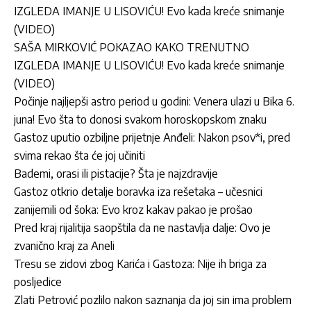
IZGLEDA IMANJE U LISOVIĆU! Evo kada kreće snimanje
(VIDEO)
SAŠA MIRKOVIĆ POKAZAO KAKO TRENUTNO
IZGLEDA IMANJE U LISOVIĆU! Evo kada kreće snimanje
(VIDEO)
Počinje najljepši astro period u godini: Venera ulazi u Bika 6.
juna! Evo šta to donosi svakom horoskopskom znaku
Gastoz uputio ozbiljne prijetnje Anđeli: Nakon psov*i, pred
svima rekao šta će joj učiniti
Bademi, orasi ili pistacije? Šta je najzdravije
Gastoz otkrio detalje boravka iza rešetaka – učesnici
zanijemili od šoka: Evo kroz kakav pakao je prošao
Pred kraj rijalitija saopštila da ne nastavlja dalje: Ovo je
zvanično kraj za Aneli
Tresu se zidovi zbog Karića i Gastoza: Nije ih briga za
posljedice
Zlati Petrović pozlilo nakon saznanja da joj sin ima problem