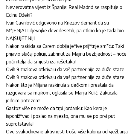
Nevjerovatna vijest iz Španije: Real Madrid se raspituje o
Edinu Džeki?
Ivan Gavrilović odgovorio na Knezov demant da su
M*JENJALI djevojke devedesetih, pa otkrio ko je tada bio
NAJSUJETNIJI
Nakon raskida sa Carem dobija je*ive prij*tnje sm*ću: Taki
prijavio slučaj policiji, zabrinut za Majinu bezbjednost – hoće
počinitelja da smjesti iza rešetaka!
Ovih 9 znakova otkrivaju da vaš partner nije za duže staze
Ovih 9 znakova otkrivaju da vaš partner nije za duže staze
Nakon što je Miljana raskinula s dečkom i prestala da
razgovara sa majkom, oglasila se Marija Kulić: Zakucala
jednim potezom!
Gastoz više ne može da trpi Jordanku: Kao kera je
isponiž*vao i poslao na mjesto, ona mu se po prvi put
suprotstavila!
Ove svakodnevne aktivnosti troše više kalorija od vježbanja