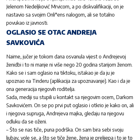
Jelenom Nedeljković Mrvicom
, a po diskvalifikaciji, on je
nastavio sa svojim Onli*ens nalogom, ali se totalno
povukao iz javnosti.
OGLASIO SE OTAC ANDREJA
SAVKOVIĆA
Naime, jučer je tokom dana osvanula vijest o
Andrejevoj
ženidbi i to ni manje ni više nego 20 godina starijom ženom.
Kako se i sam oglasio na tiktoku, istakao je da ju je
upoznao na Tinderu (aplikacija za upoznavanje). Kao i da je
ona generacija njegovih roditelja.
Sada, mediji su stupili u kontakt sa njegovim ocem, Darkom
Savkovićem. On se po prvi put oglasio i otkrio je kako on, ali
i njegova supruga,
Andrejeva
majka, gledaju na njegovu
odluku da se oženi.
– Što se nas tiče, puna podrška. On sam bira sebi svoju
ljubav, vole se, a što se tiče žene, žena je prelijepa i to je to