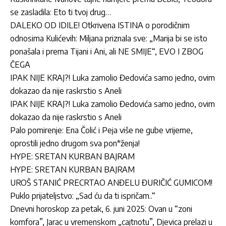
se zasladila: Eto ti tvoj drug…
DALEKO OD IDILE! Otkrivena ISTINA o porodičnim
odnosima Kulićevih: Miljana priznala sve: „Marija bi se isto
ponašala i prema Tijani i Ani, ali NE SMIJE“, EVO I ZBOG
ČEGA
IPAK NIJE KRAJ?! Luka zamolio Đedovića samo jedno, ovim
dokazao da nije raskrstio s Aneli
IPAK NIJE KRAJ?! Luka zamolio Đedovića samo jedno, ovim
dokazao da nije raskrstio s Aneli
Palo pomirenje: Ena Čolić i Peja više ne gube vrijeme,
oprostili jedno drugom sva pon*ženja!
HYPE: SRETAN KURBAN BAJRAM
HYPE: SRETAN KURBAN BAJRAM
UROŠ STANIĆ PRECRTAO ANĐELU ĐURIČIĆ GUMICOM!
Puklo prijateljstvo: „Sad ću da ti ispričam..“
Dnevni horoskop za petak, 6. juni 2025: Ovan u “zoni
komfora”, Jarac u vremenskom „cajtnotu”, Djevica prelazi u