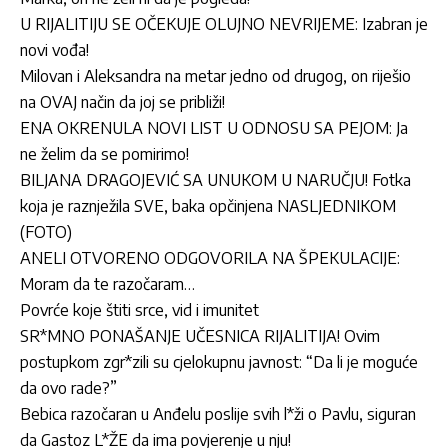
U RIJALITIJU SE OČEKUJE OLUJNO NEVRIJEME: Izabran je
novi vođa!
Milovan i Aleksandra na metar jedno od drugog, on riješio
na OVAJ način da joj se približi!
ENA OKRENULA NOVI LIST U ODNOSU SA PEJOM: Ja
ne želim da se pomirimo!
BILJANA DRAGOJEVIĆ SA UNUKOM U NARUČJU! Fotka
koja je raznježila SVE, baka opčinjena NASLJEDNIKOM
(FOTO)
ANELI OTVORENO ODGOVORILA NA ŠPEKULACIJE:
Moram da te razočaram…
Povrće koje štiti srce, vid i imunitet
SR*MNO PONAŠANJE UČESNICA RIJALITIJA! Ovim
postupkom zgr*zili su cjelokupnu javnost: “Da li je moguće
da ovo rade?”
Bebica razočaran u Anđelu poslije svih l*ži o Pavlu, siguran
da Gastoz L*ŽE da ima povjerenje u nju!