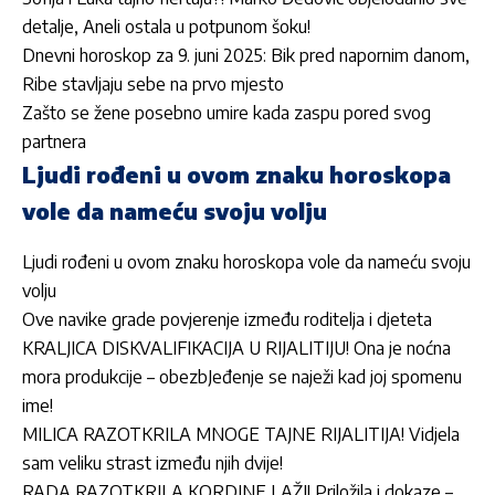
detalje, Aneli ostala u potpunom šoku!
Dnevni horoskop za 9. juni 2025: Bik pred napornim danom,
Ribe stavljaju sebe na prvo mjesto
Zašto se žene posebno umire kada zaspu pored svog
partnera
Ljudi rođeni u ovom znaku horoskopa
vole da nameću svoju volju
Ljudi rođeni u ovom znaku horoskopa vole da nameću svoju
volju
Ove navike grade povjerenje između roditelja i djeteta
KRALJICA DISKVALIFIKACIJA U RIJALITIJU! Ona je noćna
mora produkcije – obezbJeđenje se naježi kad joj spomenu
ime!
MILICA RAZOTKRILA MNOGE TAJNE RIJALITIJA! Vidjela
sam veliku strast između njih dvije!
RADA RAZOTKRILA KORDINE LAŽI! Priložila i dokaze –