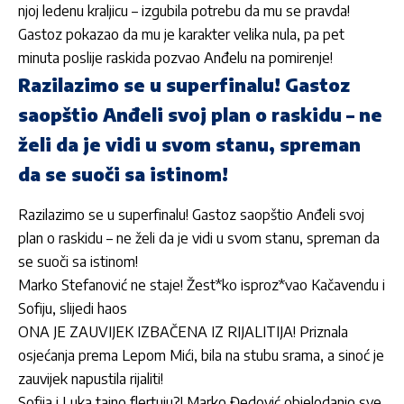
njoj ledenu kraljicu – izgubila potrebu da mu se pravda!
Gastoz pokazao da mu je karakter velika nula, pa pet
minuta poslije raskida pozvao Anđelu na pomirenje!
Razilazimo se u superfinalu! Gastoz
saopštio Anđeli svoj plan o raskidu – ne
želi da je vidi u svom stanu, spreman
da se suoči sa istinom!
Razilazimo se u superfinalu! Gastoz saopštio Anđeli svoj
plan o raskidu – ne želi da je vidi u svom stanu, spreman da
se suoči sa istinom!
Marko Stefanović ne staje! Žest*ko isproz*vao Kačavendu i
Sofiju, slijedi haos
ONA JE ZAUVIJEK IZBAČENA IZ RIJALITIJA! Priznala
osjećanja prema Lepom Mići, bila na stubu srama, a sinoć je
zauvijek napustila rijaliti!
Sofija i Luka tajno flertuju?! Marko Đedović objelodanio sve