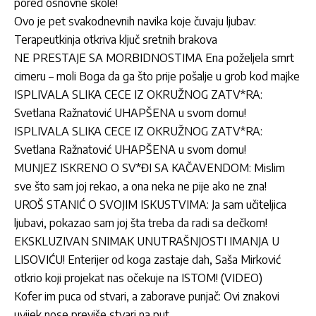
pored osnovne škole!
Ovo je pet svakodnevnih navika koje čuvaju ljubav:
Terapeutkinja otkriva ključ sretnih brakova
NE PRESTAJE SA MORBIDNOSTIMA Ena poželjela smrt
cimeru – moli Boga da ga što prije pošalje u grob kod majke
ISPLIVALA SLIKA CECE IZ OKRUŽNOG ZATV*RA:
Svetlana Ražnatović UHAPŠENA u svom domu!
ISPLIVALA SLIKA CECE IZ OKRUŽNOG ZATV*RA:
Svetlana Ražnatović UHAPŠENA u svom domu!
MUNJEZ ISKRENO O SV*ĐI SA KAČAVENDOM: Mislim
sve što sam joj rekao, a ona neka ne pije ako ne zna!
UROŠ STANIĆ O SVOJIM ISKUSTVIMA: Ja sam učiteljica
ljubavi, pokazao sam joj šta treba da radi sa dečkom!
EKSKLUZIVAN SNIMAK UNUTRAŠNJOSTI IMANJA U
LISOVIĆU! Enterijer od koga zastaje dah, Saša Mirković
otkrio koji projekat nas očekuje na ISTOM! (VIDEO)
Kofer im puca od stvari, a zaborave punjač: Ovi znakovi
uvijek nose previše stvari na put