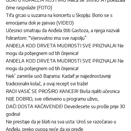
GORI U KUPAĆEM KOSTIMU Milica se SKINU*A i pokazala
čime raspolaže (FOTO)
Tifa grcao u suzama na koncertu u Skoplju: Borio se s
emocijama dok je pjevao (VIDEO)
Učesnici smatraju da Anđela štiti Gastoza, a njega nazvali
folirantom: “Vjerovatno ima sve napolju”
ANĐELA KOD DRVETA MUDROSTI SVE PRIZNALA! Ne
mogu da pobjegnem od tih činjenica!
ANĐELA KOD DRVETA MUDROSTI SVE PRIZNALA! Ne
mogu da pobjegnem od tih činjenica!
Nek’ zamiriše uoči Bajrama: Kadaif je najjednostavniji
tradicionalni kolač, a ovaj recept svi traže!
RADI VASIĆ SE PROŠIRO KANCER! Bivša rijaliti učesnica
NIJE DOBRO, sve otkriveno u programu uživo,
DAČI DOSTA KAČAVENDE! Devedesete su prošle prije 30
godina!
Ne prestaje da je blati na sva usta: Uroš se razočarao u
Anđelu, preko ovoga neće da joj pređe