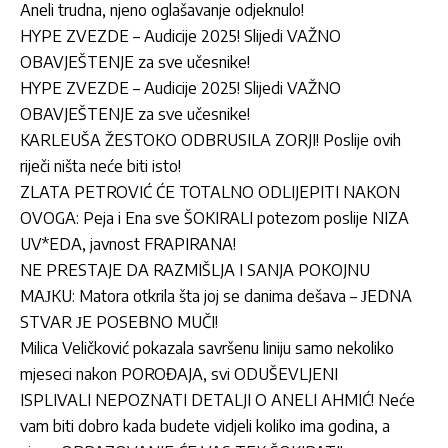
Aneli trudna, njeno oglašavanje odjeknulo!
HYPE ZVEZDE – Audicije 2025! Slijedi VAŽNO
OBAVJEŠTENJE za sve učesnike!
HYPE ZVEZDE – Audicije 2025! Slijedi VAŽNO
OBAVJEŠTENJE za sve učesnike!
KARLEUŠA ŽESTOKO ODBRUSILA ZORJI! Poslije ovih
riječi ništa neće biti isto!
ZLATA PETROVIĆ ĆE TOTALNO ODLIJEPITI NAKON
OVOGA: Peja i Ena sve ŠOKIRALI potezom poslije NIZA
UV*EDA, javnost FRAPIRANA!
NE PRESTAJE DA RAZMIŠLJA I SANJA POKOJNU
MAЈKU: Matora otkrila šta joj se danima dešava – ЈEDNA
STVAR ЈE POSEBNO MUČI!
Milica Veličković pokazala savršenu liniju samo nekoliko
mjeseci nakon POROĐAJA, svi ODUŠEVLJENI
ISPLIVALI NEPOZNATI DETALJI O ANELI AHMIĆ! Neće
vam biti dobro kada budete vidjeli koliko ima godina, a