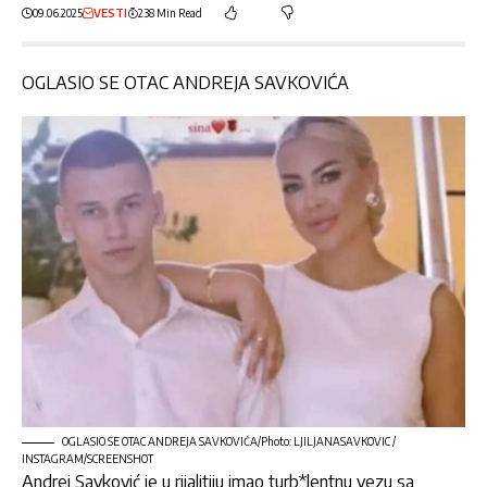
09.06.2025
VESTI
238 Min Read
OGLASIO SE OTAC ANDREJA SAVKOVIĆA
OGLASIO SE OTAC ANDREJA SAVKOVIĆA/Photo: LJILJANASAVKOVIC /
INSTAGRAM/SCREENSHOT
Andrej Savković
je u rijalitiju imao turb*lentnu vezu sa