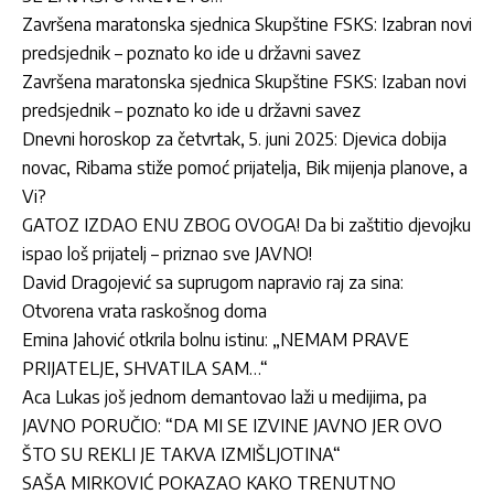
Završena maratonska sjednica Skupštine FSKS: Izabran novi
predsjednik – poznato ko ide u državni savez
Završena maratonska sjednica Skupštine FSKS: Izaban novi
predsjednik – poznato ko ide u državni savez
Dnevni horoskop za četvrtak, 5. juni 2025: Djevica dobija
novac, Ribama stiže pomoć prijatelja, Bik mijenja planove, a
Vi?
GATOZ IZDAO ENU ZBOG OVOGA! Da bi zaštitio djevojku
ispao loš prijatelj – priznao sve JAVNO!
David Dragojević sa suprugom napravio raj za sina:
Otvorena vrata raskošnog doma
Emina Jahović otkrila bolnu istinu: „NEMAM PRAVE
PRIJATELJE, SHVATILA SAM…“
Aca Lukas još jednom demantovao laži u medijima, pa
JAVNO PORUČIO: “DA MI SE IZVINE JAVNO JER OVO
ŠTO SU REKLI JE TAKVA IZMIŠLJOTINA“
SAŠA MIRKOVIĆ POKAZAO KAKO TRENUTNO