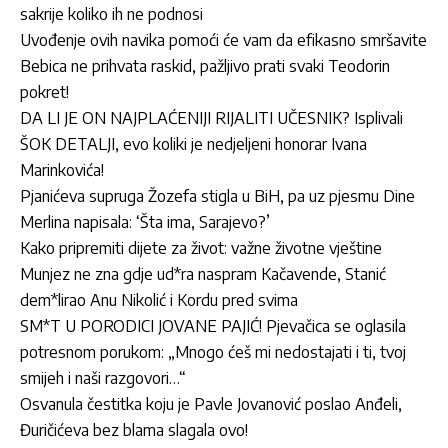
sakrije koliko ih ne podnosi
Uvođenje ovih navika pomoći će vam da efikasno smršavite
Bebica ne prihvata raskid, pažljivo prati svaki Teodorin
pokret!
DA LI JE ON NAJPLAĆENIJI RIJALITI UČESNIK? Isplivali
ŠOK DETALJI, evo koliki je nedjeljeni honorar Ivana
Marinkovića!
Pjanićeva supruga Žozefa stigla u BiH, pa uz pjesmu Dine
Merlina napisala: ‘Šta ima, Sarajevo?’
Kako pripremiti dijete za život: važne životne vještine
Munjez ne zna gdje ud*ra naspram Kačavende, Stanić
dem*lirao Anu Nikolić i Kordu pred svima
SM*T U PORODICI JOVANE PAJIĆ! Pjevačica se oglasila
potresnom porukom: „Mnogo ćeš mi nedostajati i ti, tvoj
smijeh i naši razgovori…“
Osvanula čestitka koju je Pavle Jovanović poslao Anđeli,
Đuričićeva bez blama slagala ovo!