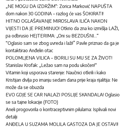
„NE MOGU DA IZDRŽIM“: Zorica Marković NAPUŠTA
dom nakon 30 GODINA – razlog će vas ŠOKIRATI!
HITNO OGLAŠAVANJE MIROSLAVA ILIĆA NAKON
VIJESTI DA JE PREMINUO! Otkrio da zna ko izmišlja LAŽI,
pa odbrusio HEJTERIMA: „Oni su BEZDUŠNI…“
“Oglasio sam se zbog uvreda i laži!” Pavle priznao da ga je
kontaktirao Anđelin otac
POLOMLJENA VILICA – BORILI SU MU SE ZA ŽIVOT!
Stanislav Krofak: „Ležao sam na podu ukočen!“
Vitamin koji usporava starenje: Naučnici otkrili i kako
Kristijan divlja po imanju sedam dana prije kraja rijalitija: Ne
može da se obuzda
EVO GDJE SE CAR NALAZI POSLIJE SKANDALA! Oglasio
se sa tajne lokacije (FOTO)
Aneli progovorila o kontraceptivnim pilulama: Isplivali novi
detalji
ANĐELA U SUZAMA MOLILA GASTOZA DA JE OSTAVI!