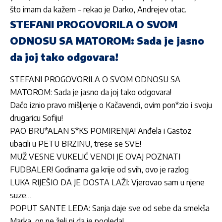
što imam da kažem – rekao je Darko,
Andrejev
otac.
STEFANI PROGOVORILA O SVOM
ODNOSU SA MATOROM: Sada je jasno
da joj tako odgovara!
STEFANI PROGOVORILA O SVOM ODNOSU SA
MATOROM: Sada je jasno da joj tako odgovara!
Dačo iznio pravo mišljenje o Kačavendi, ovim pon*zio i svoju
drugaricu Sofiju!
PAO BRU*ALAN S*KS POMIRENJA! Anđela i Gastoz
ubacili u PETU BRZINU, trese se SVE!
MUŽ VESNE VUKELIĆ VENDI JE OVAJ POZNATI
FUDBALER! Godinama ga krije od svih, ovo je razlog
LUKA RIJEŠIO DA JE DOSTA LAŽI: Vjerovao sam u njene
suze…
POPUT SANTE LEDA: Sanja daje sve od sebe da smekša
Marka, on ne želi ni da je pogleda!