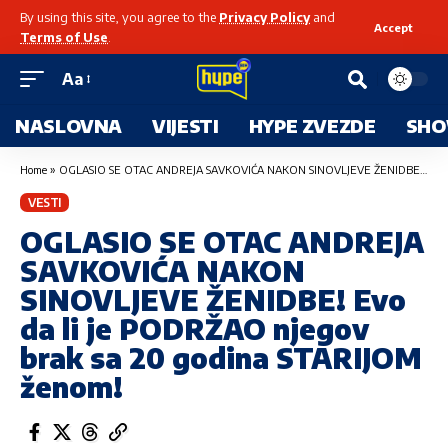
By using this site, you agree to the
Privacy Policy
and
Accept
Terms of Use
.
Aa
NASLOVNA
VIJESTI
HYPE ZVEZDE
SHO
Home
»
OGLASIO SE OTAC ANDREJA SAVKOVIĆA NAKON SINOVLJEVE ŽENIDBE! Evo da li je PODRŽAO njegov brak sa 20 godina STARIJOM ženom!
VESTI
OGLASIO SE OTAC ANDREJA
SAVKOVIĆA NAKON
SINOVLJEVE ŽENIDBE! Evo
da li je PODRŽAO njegov
brak sa 20 godina STARIJOM
ženom!