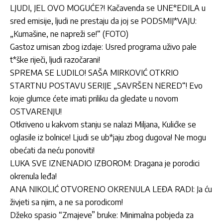
LJUDI, JEL OVO MOGUĆE?! Kačavenda se UNE*EDILA u
sred emisije, ljudi ne prestaju da joj se PODSMIJ*VAJU:
„Kumašine, ne napreži se!“ (FOTO)
Gastoz urnisan zbog izdaje: Usred programa uživo pale
t*ške riječi, ljudi razočarani!
SPREMA SE LUDILO! SAŠA MIRKOVIĆ OTKRIO
STARTNU POSTAVU SERIJE „SAVRŠEN NERED“! Evo
koje glumce ćete imati priliku da gledate u novom
OSTVARENJU!
Otkriveno u kakvom stanju se nalazi Miljana, Kulićke se
oglasile iz bolnice! Ljudi se ub*jaju zbog dugova! Ne mogu
obećati da neću ponoviti!
LUKA SVE IZNENADIO IZBOROM: Dragana je porodici
okrenula leđa!
ANA NIKOLIĆ OTVORENO OKRENULA LEĐA RADI: Ja ću
živjeti sa njim, a ne sa porodicom!
Džeko spasio “Zmajeve” bruke: Minimalna pobjeda za