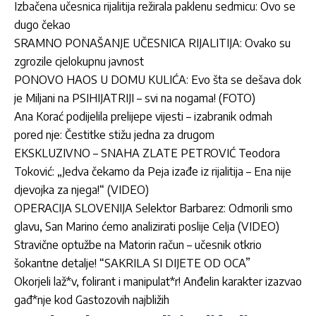
Izbačena učesnica rijalitija režirala paklenu sedmicu: Ovo se
dugo čekao
SRAMNO PONAŠANJE UČESNICA RIJALITIJA: Ovako su
zgrozile cjelokupnu javnost
PONOVO HAOS U DOMU KULIĆA: Evo šta se dešava dok
je Miljani na PSIHIJATRIJI – svi na nogama! (FOTO)
Ana Korać podijelila prelijepe vijesti – izabranik odmah
pored nje: Čestitke stižu jedna za drugom
EKSKLUZIVNO – SNAHA ZLATE PETROVIĆ Teodora
Toković: „Jedva čekamo da Peja izađe iz rijalitija – Ena nije
djevojka za njega!“ (VIDEO)
OPERACIJA SLOVENIJA Selektor Barbarez: Odmorili smo
glavu, San Marino ćemo analizirati poslije Celja (VIDEO)
Stravične optužbe na Matorin račun – učesnik otkrio
šokantne detalje! “SAKRILA SI DIJETE OD OCA”
Okorjeli laž*v, folirant i manipulat*r! Anđelin karakter izazvao
gađ*nje kod Gastozovih najbližih