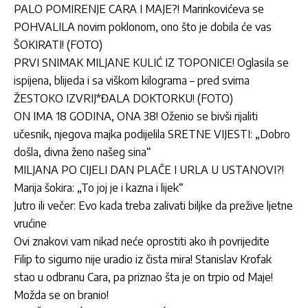
PALO POMIRENJE CARA I MAJE?! Marinkovićeva se
POHVALILA novim poklonom, ono što je dobila će vas
ŠOKIRATI! (FOTO)
PRVI SNIMAK MILJANE KULIĆ IZ TOPONICE! Oglasila se
ispijena, blijeda i sa viškom kilograma – pred svima
ŽESTOKO IZVRIJ*ĐALA DOKTORKU! (FOTO)
ON IMA 18 GODINA, ONA 38! Oženio se bivši rijaliti
učesnik, njegova majka podijelila SRETNE VIJESTI: „Dobro
došla, divna ženo našeg sina“
MILJANA PO CIJELI DAN PLAČE I URLA U USTANOVI?!
Marija šokira: „To joj je i kazna i lijek“
Jutro ili večer: Evo kada treba zalivati biljke da prežive ljetne
vrućine
Ovi znakovi vam nikad neće oprostiti ako ih povrijedite
Filip to sigurno nije uradio iz čista mira! Stanislav Krofak
stao u odbranu Cara, pa priznao šta je on trpio od Maje!
Možda se on branio!