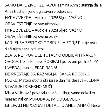
SAMO DA JE ŽIVO I ZDRAVO! Jasmina Ahmić sumnja da je
Aneli trudna, njeno oglašavanje odjeknulo!
HYPE ZVEZDE – Audicije 2025! Slijedi VAŽNO
OBAVJEŠTENJE za sve učesnike!
HYPE ZVEZDE – Audicije 2025! Slijedi VAŽNO
OBAVJEŠTENJE za sve učesnike!
KARLEUŠA ŽESTOKO ODBRUSILA ZORJI! Poslije ovih
riječi ništa neće biti isto!
ZLATA PETROVIĆ ĆE TOTALNO ODLIJEPITI NAKON
OVOGA: Peja i Ena sve ŠOKIRALI potezom poslije NIZA
UV*EDA, javnost FRAPIRANA!
NE PRESTAJE DA RAZMIŠLJA I SANJA POKOJNU
MAЈKU: Matora otkrila šta joj se danima dešava – ЈEDNA
STVAR ЈE POSEBNO MUČI!
Milica Veličković pokazala savršenu liniju samo nekoliko
mjeseci nakon POROĐAJA, svi ODUŠEVLJENI
ISPLIVALI NEPOZNATI DETALJI O ANELI AHMIĆ! Neće