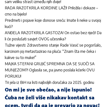
sam veliku strast između njih dvije!
RADA RAZOTKRILA KORDINE LAŽI! Priložila i dokaze –
crno na bijelo!
Predmeti i pojave koje donose sreću: Imate li neke u svojoj
kući?
ANĐELA RAZOTKRILA GASTOZA! On ostao bez riječi! Da
li će poslušati savjet OVOG učesnika?
Tužne vijesti: Zdravstveno stanje Rade Vasić se pogoršalo,
karcinom joj metastazirao na pluća: “Znam šta me čeka i
kakve su to muke!”
MAJKA STEFANI GRUJIĆ SPREMNA DA SE SUOČI SA
MUNJEZOM?! Oglasila se, pa javno poslala kćerki OVU
PORUKU!
Tri jela iz BiH na listi najboljih doručaka za 2025. godinu
On mi je sve obećao, a nije ispunio!
Ćuba ne želi više nikakav kontakt sa
ocem, tvrdi da ga je prevario za novac!