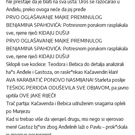
Ne prestaje da je blati na sva usta: Uroš se razočarao u
Anđelu, preko ovoga neće da joj pređe
PRVO OGLAŠAVANJE MAJKE PREMINULOG
BENJAMINA SPAHOVIĆA: Potresnom porukom rasplakala
sve, njene riječi KIDAJU DUŠU!
PRVO OGLAŠAVANJE MAJKE PREMINULOG
BENJAMINA SPAHOVIĆA: Potresnom porukom rasplakala
sve, njene riječi KIDAJU DUŠU!
Sklopili sve kockice: Teodora i Bebica do detalja analizirali
ha*s Anđele i Gastoza, on raskr*nkao Kačavendin klan!
AVA KARABATIĆ PONOVO NASMIJANA! Starleta poslije
TEŠKOG PERIODA ODUŠEVILA SVE OBJAVOM, pa javno
upitila OVE JAKE RIJEČI!
Trač partija: Kačavenda i Bebica udruženim snagama opleli
po Munjezu
Kad si trebao više da vjeruješ drugu, nisi nego si vjerovao
meni! Gastoz bj*sni zbog Anđelinih laži o Pavlu – prok*ckala
je njegovo povjerenje!