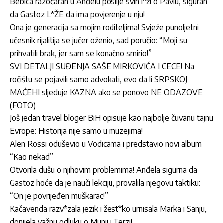
Bebica razočaran u Anđelu poslije svih l*ži o Pavlu, siguran
da Gastoz L*ŽE da ima povjerenje u nju!
Ona je generacija sa mojim roditeljima! Svježe punoljetni
učesnik rijalitija se jučer oženio, sad poručio: “Moji su
prihvatili brak, jer sam se konačno smirio!”
SVI DETALJI SUĐENJA SAŠE MIRKOVIĆA I CECE! Na
ročištu se pojavili samo advokati, evo da li SRPSKOJ
MAĆEHI sljeduje KAZNA ako se ponovo NE ODAZOVE
(FOTO)
Još jedan travel bloger BiH opisuje kao najbolje čuvanu tajnu
Evrope: Historija nije samo u muzejima!
Alen Rossi oduševio u Vodicama i predstavio novi album
“Kao nekad”
Otvorila dušu o njihovim problemima! Anđela sigurna da
Gastoz hoće da je nauči lekciju, provalila njegovu taktiku:
“On je povrijeđen muškarac!”
Kačavenda razv*zala jezik i žest*ko urnisala Marka i Sanju,
donijela važnu odluku o Munji i Terzi!