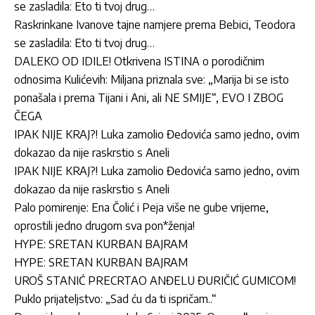
se zasladila: Eto ti tvoj drug…
Raskrinkane Ivanove tajne namjere prema Bebici, Teodora
se zasladila: Eto ti tvoj drug…
DALEKO OD IDILE! Otkrivena ISTINA o porodičnim
odnosima Kulićevih: Miljana priznala sve: „Marija bi se isto
ponašala i prema Tijani i Ani, ali NE SMIJE“, EVO I ZBOG
ČEGA
IPAK NIJE KRAJ?! Luka zamolio Đedovića samo jedno, ovim
dokazao da nije raskrstio s Aneli
IPAK NIJE KRAJ?! Luka zamolio Đedovića samo jedno, ovim
dokazao da nije raskrstio s Aneli
Palo pomirenje: Ena Čolić i Peja više ne gube vrijeme,
oprostili jedno drugom sva pon*ženja!
HYPE: SRETAN KURBAN BAJRAM
HYPE: SRETAN KURBAN BAJRAM
UROŠ STANIĆ PRECRTAO ANĐELU ĐURIČIĆ GUMICOM!
Puklo prijateljstvo: „Sad ću da ti ispričam..“