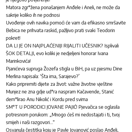
Matora zgr*žena ponašanjem Anđele i Aneli, ne može da
sakrije koliko ih ne podnosi
Uvođenje ovih navika pomoći će vam da efikasno smršavite
Bebica ne prihvata raskid, pažljivo prati svaki Teodorin
pokret!
DA LI JE ON NAJPLAĆENIJI RIJALITI UČESNIK? Isplivali
ŠOK DETALJI, evo koliki je nedjeljeni honorar Ivana
Marinkovića!
Pjanićeva supruga Žozefa stigla u BiH, pa uz pjesmu Dine
Merlina napisala: ‘Šta ima, Sarajevo?’
Kako pripremiti dijete za život: važne životne vještine
Munjez ne zna gdje ud*ra naspram Kačavende, Stanić
dem*lirao Anu Nikolić i Kordu pred svima
SM*T U PORODICI JOVANE PAJIĆ! Pjevačica se oglasila
potresnom porukom: „Mnogo ćeš mi nedostajati i ti, tvoj
smijeh i naši razgovori…“
Osvanula čestitka koju je Pavle Jovanović poslao Anđeli,