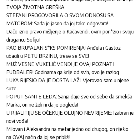
TVOJA ŽIVOTNA GREŠKA
STEFANI PROGOVORILA O SVOM ODNOSU SA
MATOROM: Sada je jasno da joj tako odgovara!
Dačo iznio pravo mišljenje o Kačavendi, ovim pon*zio i svoju
drugaricu Sofiju!
PAO BRU*ALAN S*KS POMIRENJA! Anđela i Gastoz
ubacili u PETU BRZINU, trese se SVE!
MUŽ VESNE VUKELIĆ VENDI JE OVAJ POZNATI
FUDBALER! Godinama ga krije od svih, ovo je razlog
LUKA RIJEŠIO DA JE DOSTA LAŽI: Vjerovao sam u njene
suze…
POPUT SANTE LEDA: Sanja daje sve od sebe da smekša
Marka, on ne želi ni da je pogleda!
U RIJALITIJU SE OČEKUJE OLUJNO NEVRIJEME: Izabran je
novi vođa!
Milovan i Aleksandra na metar jedno od drugog, on riješio
na OVAJ način da joj se približi!