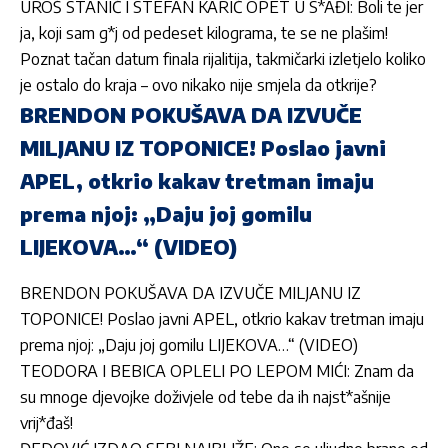
UROŠ STANIĆ I STEFAN KARIĆ OPET U S*AĐI: Boli te jer
ja, koji sam g*j od pedeset kilograma, te se ne plašim!
Poznat tačan datum finala rijalitija, takmičarki izletjelo koliko
je ostalo do kraja – ovo nikako nije smjela da otkrije?
BRENDON POKUŠAVA DA IZVUČE
MILJANU IZ TOPONICE! Poslao javni
APEL, otkrio kakav tretman imaju
prema njoj: „Daju joj gomilu
LIJEKOVA…“ (VIDEO)
BRENDON POKUŠAVA DA IZVUČE MILJANU IZ
TOPONICE! Poslao javni APEL, otkrio kakav tretman imaju
prema njoj: „Daju joj gomilu LIJEKOVA…“ (VIDEO)
TEODORA I BEBICA OPLELI PO LEPOM MIĆI: Znam da
su mnoge djevojke doživjele od tebe da ih najst*ašnije
vrij*đaš!