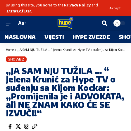
By using this site, you agree to the
Privacy Policy
and
Accept
Terms of Use
.
Aa
NASLOVNA
VIJESTI
HYPE ZVEZDE
SHO
Home
»
„JA SAM NJU TUŽILA … “ Jelena Krunić za Hype TV o suđenju sa Kijom Kockar: „Promijenila je i ADVOKATA, ali NE ZNAM KAKO ĆE SE IZVUČI!“
SHOWBIZ
„JA SAM NJU TUŽILA … “
Jelena Krunić za Hype TV o
suđenju sa Kijom Kockar:
„Promijenila je i ADVOKATA,
ali NE ZNAM KAKO ĆE SE
IZVUČI!“