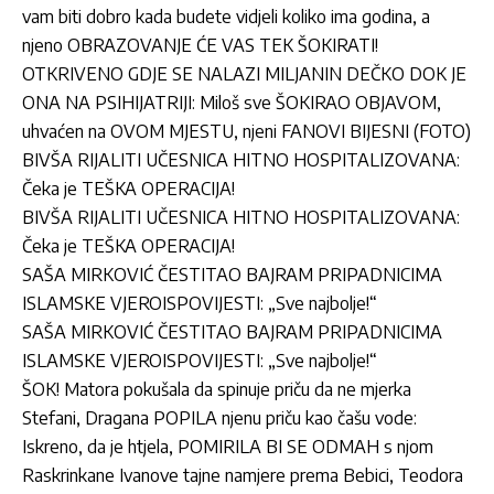
vam biti dobro kada budete vidjeli koliko ima godina, a
njeno OBRAZOVANJE ĆE VAS TEK ŠOKIRATI!
OTKRIVENO GDJE SE NALAZI MILJANIN DEČKO DOK JE
ONA NA PSIHIJATRIJI: Miloš sve ŠOKIRAO OBJAVOM,
uhvaćen na OVOM MJESTU, njeni FANOVI BIJESNI (FOTO)
BIVŠA RIJALITI UČESNICA HITNO HOSPITALIZOVANA:
Čeka je TEŠKA OPERACIJA!
BIVŠA RIJALITI UČESNICA HITNO HOSPITALIZOVANA:
Čeka je TEŠKA OPERACIJA!
SAŠA MIRKOVIĆ ČESTITAO BAJRAM PRIPADNICIMA
ISLAMSKE VJEROISPOVIJESTI: „Sve najbolje!“
SAŠA MIRKOVIĆ ČESTITAO BAJRAM PRIPADNICIMA
ISLAMSKE VJEROISPOVIJESTI: „Sve najbolje!“
ŠOK! Matora pokušala da spinuje priču da ne mjerka
Stefani, Dragana POPILA njenu priču kao čašu vode:
Iskreno, da je htjela, POMIRILA BI SE ODMAH s njom
Raskrinkane Ivanove tajne namjere prema Bebici, Teodora