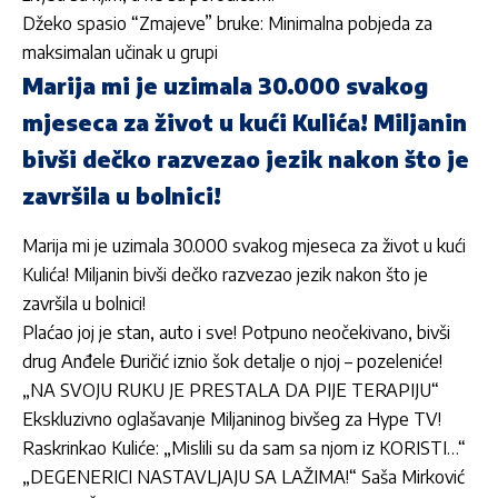
Džeko spasio “Zmajeve” bruke: Minimalna pobjeda za
maksimalan učinak u grupi
Marija mi je uzimala 30.000 svakog
mjeseca za život u kući Kulića! Miljanin
bivši dečko razvezao jezik nakon što je
završila u bolnici!
Marija mi je uzimala 30.000 svakog mjeseca za život u kući
Kulića! Miljanin bivši dečko razvezao jezik nakon što je
završila u bolnici!
Plaćao joj je stan, auto i sve! Potpuno neočekivano, bivši
drug Anđele Đuričić iznio šok detalje o njoj – pozeleniće!
„NA SVOJU RUKU JE PRESTALA DA PIJE TERAPIJU“
Ekskluzivno oglašavanje Miljaninog bivšeg za Hype TV!
Raskrinkao Kuliće: „Mislili su da sam sa njom iz KORISTI…“
„DEGENERICI NASTAVLJAJU SA LAŽIMA!“ Saša Mirković