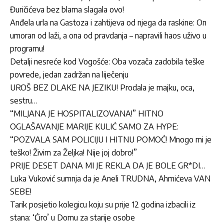
Đuričićeva bez blama slagala ovo!
Anđela urla na Gastoza i zahtijeva od njega da raskine: On
umoran od laži, a ona od pravdanja – napravili haos uživo u
programu!
Detalji nesreće kod Vogošće: Oba vozača zadobila teške
povrede, jedan zadržan na liječenju
UROŠ BEZ DLAKE NA JEZIKU! Prodala je majku, oca,
sestru…
“MILJANA JE HOSPITALIZOVANA!” HITNO
OGLAŠAVANJE MARIJE KULIĆ SAMO ZA HYPE:
“POZVALA SAM POLICIJU I HITNU POMOĆ! Mnogo mi je
teško! Živim za Željka! Nije joj dobro!”
PRIJE DESET DANA MI JE REKLA DA JE BOLE GR*DI…
Luka Vuković sumnja da je Aneli TRUDNA, Ahmićeva VAN
SEBE!
Tarik posjetio kolegicu koju su prije 12 godina izbacili iz
stana: ‘Ćiro’ u Domu za starije osobe