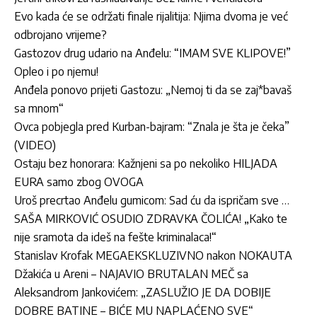
Evo kada će se održati finale rijalitija: Njima dvoma je već
odbrojano vrijeme?
Gastozov drug udario na Anđelu: “IMAM SVE KLIPOVE!”
Opleo i po njemu!
Anđela ponovo prijeti Gastozu: „Nemoj ti da se zaj*bavaš
sa mnom“
Ovca pobjegla pred Kurban-bajram: “Znala je šta je čeka”
(VIDEO)
Ostaju bez honorara: Kažnjeni sa po nekoliko HILJADA
EURA samo zbog OVOGA
Uroš precrtao Anđelu gumicom: Sad ću da ispričam sve …
SAŠA MIRKOVIĆ OSUDIO ZDRAVKA ČOLIĆA! „Kako te
nije sramota da ideš na fešte kriminalaca!“
Stanislav Krofak MEGAEKSKLUZIVNO nakon NOKAUTA
Džakića u Areni – NAJAVIO BRUTALAN MEČ sa
Aleksandrom Jankovićem: „ZASLUŽIO JE DA DOBIJE
DOBRE BATINE – BIĆE MU NAPLAĆENO SVE“