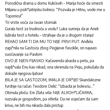
Porodična drama u domu Kulićevih – Marija hoće da smesti
Miljanu u psih*jatrijsku bolnicu: “Pozvala je Hitnu, vode me u
Toponicu!”
Tri vrste voća za ravan stomak
Gurala test za trudnoću u vodu? Luka sumnja da je Aneli
lažirala test u hotelu – strahuje da je u drugom stanju!
REKAO SAM TI DA MU TO NIJE PRVI PUT: Anđela
zapj*nila na Gastoza zbog Pegijeve fascikle, on najavio
suočavanje sa Pavlom
OVO JE NJEN FIJASKO: Kačavenda ubacila u petu, pa
naplj*vala Enu kao nikad, ona okrenula na Peju, pokušala da
dokaže njegovu ljubav!
BILA JE SA GASTOZOM, IMALA JE OR*IJE! Skandalozne
tvrdnje na račun Teodore Delić: “Izbacila je bolesnu…”
Obrnula ploču: Eni Zlata više NIJE ALKOH*LIČARKA,
nazvala je gospođom, pa otkrila: Da ne osjećam da sam
kriva, ne bih mu nikada dala pristup