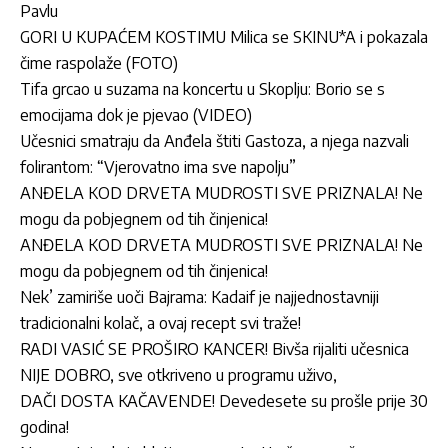
Pavlu
GORI U KUPAĆEM KOSTIMU Milica se SKINU*A i pokazala
čime raspolaže (FOTO)
Tifa grcao u suzama na koncertu u Skoplju: Borio se s
emocijama dok je pjevao (VIDEO)
Učesnici smatraju da Anđela štiti Gastoza, a njega nazvali
folirantom: “Vjerovatno ima sve napolju”
ANĐELA KOD DRVETA MUDROSTI SVE PRIZNALA! Ne
mogu da pobjegnem od tih činjenica!
ANĐELA KOD DRVETA MUDROSTI SVE PRIZNALA! Ne
mogu da pobjegnem od tih činjenica!
Nek’ zamiriše uoči Bajrama: Kadaif je najjednostavniji
tradicionalni kolač, a ovaj recept svi traže!
RADI VASIĆ SE PROŠIRO KANCER! Bivša rijaliti učesnica
NIJE DOBRO, sve otkriveno u programu uživo,
DAČI DOSTA KAČAVENDE! Devedesete su prošle prije 30
godina!