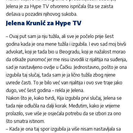
Jelena je za Hype TV otvoreno ispričala šta se zaista
dešava u pozadini njihovog sukoba.
Jelena Krunić za Hype TV
– Ovaj put sam ja nju tužila, ali sve je počelo prije šest
godina kada je ona mene tužila i izgubila. I evo sad moj bivši
advokat, koji je tada bio u Beogradu, koji je nažalost morao
da otkaže punomoć jer me nisu izvodili iz rijalitija na suđenja,
sad je nastavljeno ovdje u Čačku. Jednostavno, pošto je ona
izgubila taj slučaj, tada sam je ja lično tužila zbog njene
uvrede časti. To je bilo već van rijalitija i ovo sve traje jako
dugo, već šest godina – rekla je Jelena.
Nakon što je, kako tvrdi, Kija izgubila prvi slučaj, Jelena se
tada nije odlučila na dalji korak. Međutim, kako je vrijeme
prolazilo, sve više je osjećala potrebu da se izbori za ono
što smatra istinom.
– Kada je ona taj spor izgubila ja više nisam nastavljala sa