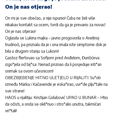
On je nas otjerao!
On mi je sve obećao, a nije ispunio! Ćuba ne želi više
nikakav kontakt sa ocem, tvrdi da ga je prevario za novac!
On je nas otjerao!
Oglasila se Lukina majka – javno progovorila o Anelinoj
trudnoći, pa priznala da je i ona imala iste simptome dok je
bila u drugom stanju sa Lukom!
Gastoz flertovao sa Sofijom pred Anđelom, Đuričićeva
izgo*jela od bij*sa: Nenad priznao da li posjeduje inti*an
snimak sa ovom učesnicom!
OBEZBJEĐENJE HITNO ULETJELO U RIJALITI: Su*ob
između Marka i Kačavende je eska*irao, uvr*de plju*tale na
sve strane!
HAOS u rijalitiju: Kristijan Golubović UPAO U BUNAR – Htio
da očisti, a onda se okli*nuo i stro*alio unutra, takmičari
vri*tali!