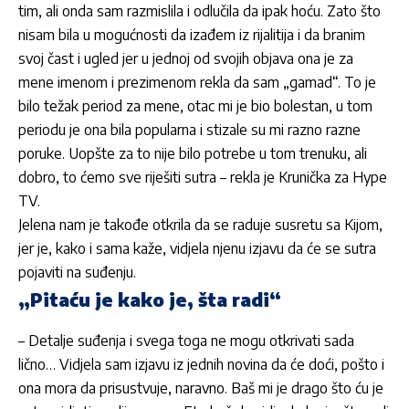
tim, ali onda sam razmislila i odlučila da ipak hoću. Zato što
nisam bila u mogućnosti da izađem iz rijalitija i da branim
svoj čast i ugled jer u jednoj od svojih objava ona je za
mene imenom i prezimenom rekla da sam „gamad“. To je
bilo težak period za mene, otac mi je bio bolestan, u tom
periodu je ona bila popularna i stizale su mi razno razne
poruke. Uopšte za to nije bilo potrebe u tom trenuku, ali
dobro, to ćemo sve riješiti sutra – rekla je Krunička za Hype
TV.
Jelena nam je takođe otkrila da se raduje susretu sa Kijom,
jer je, kako i sama kaže, vidjela njenu izjavu da će se sutra
pojaviti na suđenju.
„Pitaću je kako je, šta radi“
– Detalje suđenja i svega toga ne mogu otkrivati sada
lično… Vidjela sam izjavu iz jednih novina da će doći, pošto i
ona mora da prisustvuje, naravno. Baš mi je drago što ću je