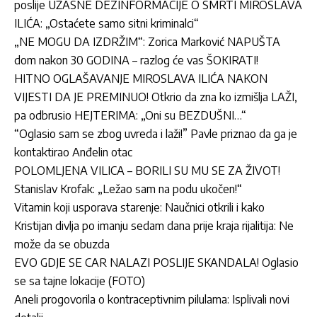
poslije UŽASNE DEZINFORMACIJE O SMRTI MIROSLAVA
ILIĆA: „Ostaćete samo sitni kriminalci“
„NE MOGU DA IZDRŽIM“: Zorica Marković NAPUŠTA
dom nakon 30 GODINA – razlog će vas ŠOKIRATI!
HITNO OGLAŠAVANJE MIROSLAVA ILIĆA NAKON
VIJESTI DA JE PREMINUO! Otkrio da zna ko izmišlja LAŽI,
pa odbrusio HEJTERIMA: „Oni su BEZDUŠNI…“
“Oglasio sam se zbog uvreda i laži!” Pavle priznao da ga je
kontaktirao Anđelin otac
POLOMLJENA VILICA – BORILI SU MU SE ZA ŽIVOT!
Stanislav Krofak: „Ležao sam na podu ukočen!“
Vitamin koji usporava starenje: Naučnici otkrili i kako
Kristijan divlja po imanju sedam dana prije kraja rijalitija: Ne
može da se obuzda
EVO GDJE SE CAR NALAZI POSLIJE SKANDALA! Oglasio
se sa tajne lokacije (FOTO)
Aneli progovorila o kontraceptivnim pilulama: Isplivali novi