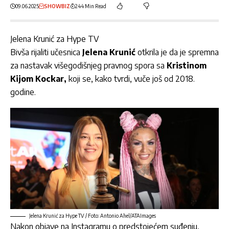
09.06.2025
SHOWBIZ
244 Min Read
Jelena Krunić za Hype TV
Bivša rijaliti učesnica
Jelena Krunić
otkrila je da je spremna
za nastavak višegodišnjeg pravnog spora sa
Kristinom
Kijom Kockar,
koji se, kako tvrdi, vuče još od 2018.
godine.
Jelena Krunić za Hype TV / Foto: Antonio Ahel/ATAImages
Nakon objave na Instagramu o predstojećem suđenju,