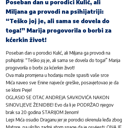
Poseban dan u porodici Kulić, ali
Miljana ga provodi na psihijatriji:
“Teško joj je, ali sama se dovela do
toga!” Marija progovorila o borbi za
kćerkin život!
Poseban dan u porodici Kulić, ali Miljana ga provodi na
psihijatriji: “Teško joj je, ali sama se dovela do toga!” Marija
progovorila o borbi za kćerkin život!
Ova mala promjena u hodanju može spasiti vaše srce
Mića naveo sve Enine najveće greške, posavjetovao je da
se kloni Peje!
OGLASIO SE OTAC ANDREJA SAVKOVIĆA NAKON
SINOVLJEVE ŽENIDBE! Evo da li je PODRŽAO njegov
brak sa 20 godina STARIJOM ženom!
Lepi Mića osudio Draganu jer je porodici okrenula leđa zbog
Matore, pa uložio zadnji atom snage da je osvijesti: ONA JE