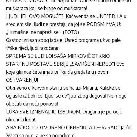
ĐEDOVIĆ IZDAO SEBI NAJBLIŽE: One se uljudno brane od
muškaraca koji se brane od muškaraca!
LJUDI, JEL OVO MOGUĆE?! Kačavenda se UNE*EDILA u
sred emisije, ljudi ne prestaju da joj se PODSMIJ*VAJU:
„Kumašine, ne napreži se!“ (FOTO)
Gastoz urnisan zbog izdaje: Usred programa uživo pale
t*ške riječi, ljudi razočarani!
SPREMA SE LUDILO! SAŠA MIRKOVIĆ OTKRIO
STARTNU POSTAVU SERIJE „SAVRŠEN NERED“! Evo
koje glumce ćete imati priliku da gledate u novom
OSTVARENJU!
Otkriveno u kakvom stanju se nalazi Miljana, Kulićke se
oglasile iz bolnice! Ljudi se ub*jaju zbog dugova! Ne mogu
obećati da neću ponoviti!
LUKA SVE IZNENADIO IZBOROM: Dragana je porodici
okrenula leđa!
ANA NIKOLIĆ OTVORENO OKRENULA LEĐA RADI: Ja ću
živjeti sa njim, a ne sa porodicom!