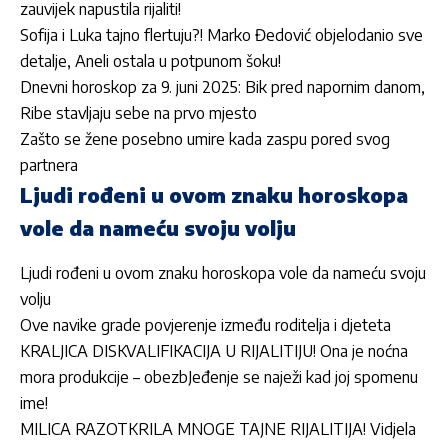
zauvijek napustila rijaliti!
Sofija i Luka tajno flertuju?! Marko Đedović objelodanio sve
detalje, Aneli ostala u potpunom šoku!
Dnevni horoskop za 9. juni 2025: Bik pred napornim danom,
Ribe stavljaju sebe na prvo mjesto
Zašto se žene posebno umire kada zaspu pored svog
partnera
Ljudi rođeni u ovom znaku horoskopa
vole da nameću svoju volju
Ljudi rođeni u ovom znaku horoskopa vole da nameću svoju
volju
Ove navike grade povjerenje između roditelja i djeteta
KRALJICA DISKVALIFIKACIJA U RIJALITIJU! Ona je noćna
mora produkcije – obezbJeđenje se naježi kad joj spomenu
ime!
MILICA RAZOTKRILA MNOGE TAJNE RIJALITIJA! Vidjela