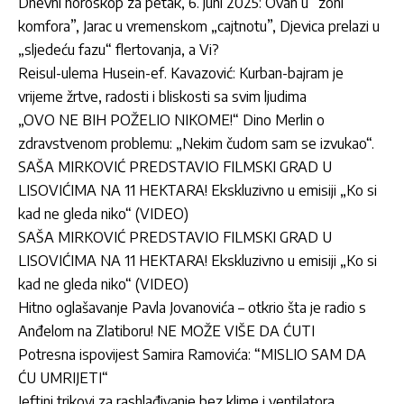
Dnevni horoskop za petak, 6. juni 2025: Ovan u “zoni
komfora”, Jarac u vremenskom „cajtnotu”, Djevica prelazi u
„sljedeću fazu“ flertovanja, a Vi?
Reisul-ulema Husein-ef. Kavazović: Kurban-bajram je
vrijeme žrtve, radosti i bliskosti sa svim ljudima
„OVO NE BIH POŽELIO NIKOME!“ Dino Merlin o
zdravstvenom problemu: „Nekim čudom sam se izvukao“.
SAŠA MIRKOVIĆ PREDSTAVIO FILMSKI GRAD U
LISOVIĆIMA NA 11 HEKTARA! Ekskluzivno u emisiji „Ko si
kad ne gleda niko“ (VIDEO)
SAŠA MIRKOVIĆ PREDSTAVIO FILMSKI GRAD U
LISOVIĆIMA NA 11 HEKTARA! Ekskluzivno u emisiji „Ko si
kad ne gleda niko“ (VIDEO)
Hitno oglašavanje Pavla Jovanovića – otkrio šta je radio s
Anđelom na Zlatiboru! NE MOŽE VIŠE DA ĆUTI
Potresna ispovijest Samira Ramovića: “MISLIO SAM DA
ĆU UMRIJETI“
Jeftini trikovi za rashlađivanje bez klime i ventilatora