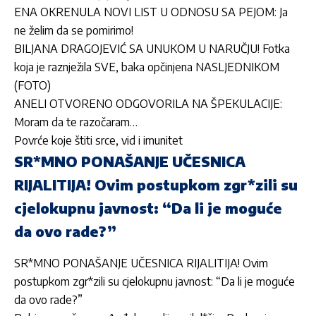
ENA OKRENULA NOVI LIST U ODNOSU SA PEJOM: Ja
ne želim da se pomirimo!
BILJANA DRAGOJEVIĆ SA UNUKOM U NARUČJU! Fotka
koja je raznježila SVE, baka opčinjena NASLJEDNIKOM
(FOTO)
ANELI OTVORENO ODGOVORILA NA ŠPEKULACIJE:
Moram da te razočaram…
Povrće koje štiti srce, vid i imunitet
SR*MNO PONAŠANJE UČESNICA
RIJALITIJA! Ovim postupkom zgr*zili su
cjelokupnu javnost: “Da li je moguće
da ovo rade?”
SR*MNO PONAŠANJE UČESNICA RIJALITIJA! Ovim
postupkom zgr*zili su cjelokupnu javnost: “Da li je moguće
da ovo rade?”