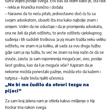
sutra vidjeti poslije svega. Eto baš da vidim kako je, šta radi
– rekla je Krunićka ironično i dodala:
– Naravno da to neću pitati, jednostavno doći ću tu sa
svojim advokatom, obaviti šta ima kako najbolje znam i
umijem. Vidim da ne odustaje i da je promijenila advokata,
ona ne želi da plati odštetu, to jeste odštetu cjelokupnog
suđenja i tih sudskih troškova. Ja joj nisam tražila neku veliku
odštetu, ne znam ni ja koliku, ali sada za ovu drugu tužbu
gdje sam ja nju tužila, tu već ne znam na koji način će da se
izvuče, zaista. Ja sam najsmirenija moguća jer, ono, poslije
šest godina, kao da li je moguće više? Kapiram da je
nekome možda ponestalo pažnje, možda eto da kažem i
natpisa – kaže bivša rijaliti učesnica.
„Ne bi me čudilo da otvori tezgu na
pijaci“
Za sam kraj Jelena nam je otkrila kakvo mišljenje o Kiji
Kockar ima nakon svega.