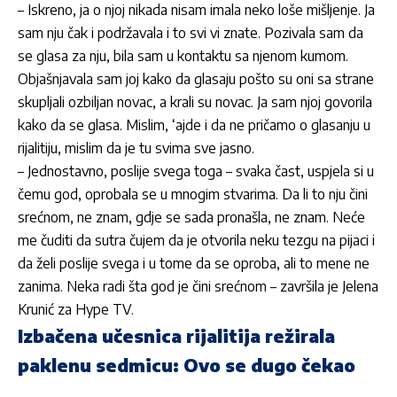
– Iskreno, ja o njoj nikada nisam imala neko loše mišljenje. Ja
sam nju čak i podržavala i to svi vi znate. Pozivala sam da
se glasa za nju, bila sam u kontaktu sa njenom kumom.
Objašnjavala sam joj kako da glasaju pošto su oni sa strane
skupljali ozbiljan novac, a krali su novac. Ja sam njoj govorila
kako da se glasa. Mislim, ‘ajde i da ne pričamo o glasanju u
rijalitiju, mislim da je tu svima sve jasno.
– Jednostavno, poslije svega toga – svaka čast, uspjela si u
čemu god, oprobala se u mnogim stvarima. Da li to nju čini
srećnom, ne znam, gdje se sada pronašla, ne znam. Neće
me čuditi da sutra čujem da je otvorila neku tezgu na pijaci i
da želi poslije svega i u tome da se oproba, ali to mene ne
zanima. Neka radi šta god je čini srećnom – završila je Jelena
Krunić za Hype TV.
Izbačena učesnica rijalitija režirala
paklenu sedmicu: Ovo se dugo čekao