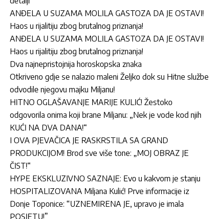
detalji
ANĐELA U SUZAMA MOLILA GASTOZA DA JE OSTAVI!
Haos u rijalitiju zbog brutalnog priznanja!
ANĐELA U SUZAMA MOLILA GASTOZA DA JE OSTAVI!
Haos u rijalitiju zbog brutalnog priznanja!
Dva najnepristojnija horoskopska znaka
Otkriveno gdje se nalazio maleni Željko dok su Hitne službe
odvodile njegovu majku Miljanu!
HITNO OGLAŠAVANJE MARIJE KULIĆ! Žestoko
odgovorila onima koji brane Miljanu: „Nek je vode kod njih
KUĆI NA DVA DANA!“
I OVA PJEVAČICA JE RASKRSTILA SA GRAND
PRODUKCIJOM! Brod sve više tone: „MOJ OBRAZ JE
ČIST!“
HYPE EKSKLUZIVNO SAZNAJE: Evo u kakvom je stanju
HOSPITALIZOVANA Miljana Kulić! Prve informacije iz
Donje Toponice: “UZNEMIRENA JE, upravo je imala
POSJETU!”