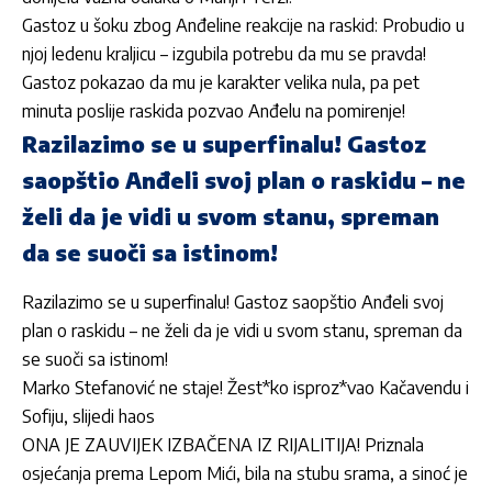
Gastoz u šoku zbog Anđeline reakcije na raskid: Probudio u
njoj ledenu kraljicu – izgubila potrebu da mu se pravda!
Gastoz pokazao da mu je karakter velika nula, pa pet
minuta poslije raskida pozvao Anđelu na pomirenje!
Razilazimo se u superfinalu! Gastoz
saopštio Anđeli svoj plan o raskidu – ne
želi da je vidi u svom stanu, spreman
da se suoči sa istinom!
Razilazimo se u superfinalu! Gastoz saopštio Anđeli svoj
plan o raskidu – ne želi da je vidi u svom stanu, spreman da
se suoči sa istinom!
Marko Stefanović ne staje! Žest*ko isproz*vao Kačavendu i
Sofiju, slijedi haos
ONA JE ZAUVIJEK IZBAČENA IZ RIJALITIJA! Priznala
osjećanja prema Lepom Mići, bila na stubu srama, a sinoć je