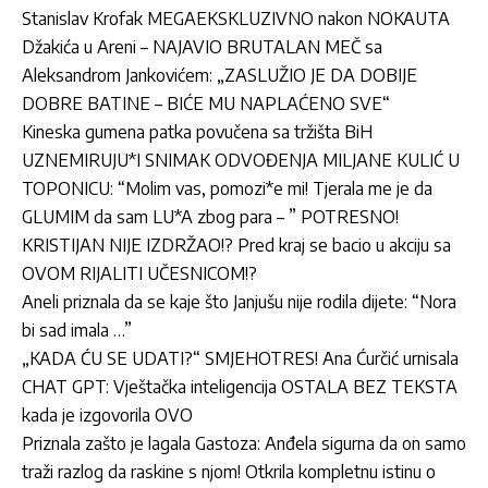
Stanislav Krofak MEGAEKSKLUZIVNO nakon NOKAUTA
Džakića u Areni – NAJAVIO BRUTALAN MEČ sa
Aleksandrom Jankovićem: „ZASLUŽIO JE DA DOBIJE
DOBRE BATINE – BIĆE MU NAPLAĆENO SVE“
Kineska gumena patka povučena sa tržišta BiH
UZNEMIRUJU*I SNIMAK ODVOĐENJA MILJANE KULIĆ U
TOPONICU: “Molim vas, pomozi*e mi! Tjerala me je da
GLUMIM da sam LU*A zbog para – ” POTRESNO!
KRISTIJAN NIJE IZDRŽAO!? Pred kraj se bacio u akciju sa
OVOM RIJALITI UČESNICOM!?
Aneli priznala da se kaje što Janjušu nije rodila dijete: “Nora
bi sad imala …”
„KADA ĆU SE UDATI?“ SMJEHOTRES! Ana Ćurčić urnisala
CHAT GPT: Vještačka inteligencija OSTALA BEZ TEKSTA
kada je izgovorila OVO
Priznala zašto je lagala Gastoza: Anđela sigurna da on samo
traži razlog da raskine s njom! Otkrila kompletnu istinu o