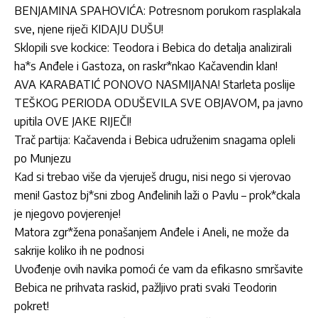
BENJAMINA SPAHOVIĆA: Potresnom porukom rasplakala
sve, njene riječi KIDAJU DUŠU!
Sklopili sve kockice: Teodora i Bebica do detalja analizirali
ha*s Anđele i Gastoza, on raskr*nkao Kačavendin klan!
AVA KARABATIĆ PONOVO NASMIJANA! Starleta poslije
TEŠKOG PERIODA ODUŠEVILA SVE OBJAVOM, pa javno
upitila OVE JAKE RIJEČI!
Trač partija: Kačavenda i Bebica udruženim snagama opleli
po Munjezu
Kad si trebao više da vjeruješ drugu, nisi nego si vjerovao
meni! Gastoz bj*sni zbog Anđelinih laži o Pavlu – prok*ckala
je njegovo povjerenje!
Matora zgr*žena ponašanjem Anđele i Aneli, ne može da
sakrije koliko ih ne podnosi
Uvođenje ovih navika pomoći će vam da efikasno smršavite
Bebica ne prihvata raskid, pažljivo prati svaki Teodorin
pokret!