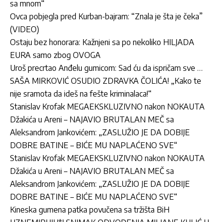
sa mnom“
Ovca pobjegla pred Kurban-bajram: “Znala je šta je čeka”
(VIDEO)
Ostaju bez honorara: Kažnjeni sa po nekoliko HILJADA
EURA samo zbog OVOGA
Uroš precrtao Anđelu gumicom: Sad ću da ispričam sve …
SAŠA MIRKOVIĆ OSUDIO ZDRAVKA ČOLIĆA! „Kako te
nije sramota da ideš na fešte kriminalaca!“
Stanislav Krofak MEGAEKSKLUZIVNO nakon NOKAUTA
Džakića u Areni – NAJAVIO BRUTALAN MEČ sa
Aleksandrom Jankovićem: „ZASLUŽIO JE DA DOBIJE
DOBRE BATINE – BIĆE MU NAPLAĆENO SVE“
Stanislav Krofak MEGAEKSKLUZIVNO nakon NOKAUTA
Džakića u Areni – NAJAVIO BRUTALAN MEČ sa
Aleksandrom Jankovićem: „ZASLUŽIO JE DA DOBIJE
DOBRE BATINE – BIĆE MU NAPLAĆENO SVE“
Kineska gumena patka povučena sa tržišta BiH