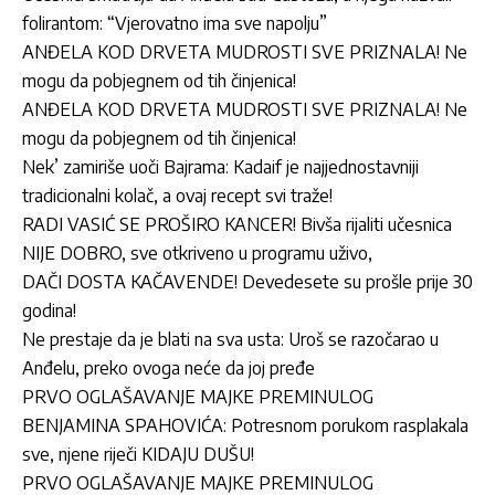
folirantom: “Vjerovatno ima sve napolju”
ANĐELA KOD DRVETA MUDROSTI SVE PRIZNALA! Ne
mogu da pobjegnem od tih činjenica!
ANĐELA KOD DRVETA MUDROSTI SVE PRIZNALA! Ne
mogu da pobjegnem od tih činjenica!
Nek’ zamiriše uoči Bajrama: Kadaif je najjednostavniji
tradicionalni kolač, a ovaj recept svi traže!
RADI VASIĆ SE PROŠIRO KANCER! Bivša rijaliti učesnica
NIJE DOBRO, sve otkriveno u programu uživo,
DAČI DOSTA KAČAVENDE! Devedesete su prošle prije 30
godina!
Ne prestaje da je blati na sva usta: Uroš se razočarao u
Anđelu, preko ovoga neće da joj pređe
PRVO OGLAŠAVANJE MAJKE PREMINULOG
BENJAMINA SPAHOVIĆA: Potresnom porukom rasplakala
sve, njene riječi KIDAJU DUŠU!
PRVO OGLAŠAVANJE MAJKE PREMINULOG