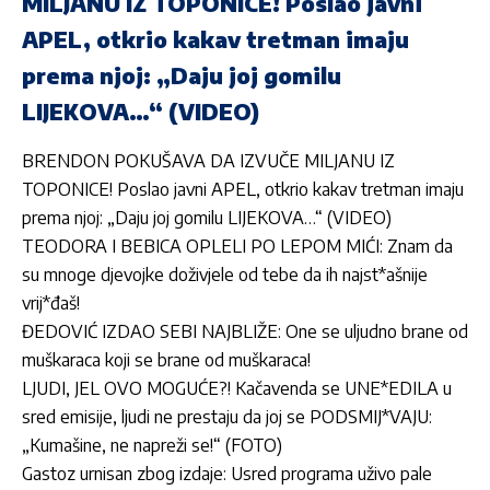
MILJANU IZ TOPONICE! Poslao javni
APEL, otkrio kakav tretman imaju
prema njoj: „Daju joj gomilu
LIJEKOVA…“ (VIDEO)
BRENDON POKUŠAVA DA IZVUČE MILJANU IZ
TOPONICE! Poslao javni APEL, otkrio kakav tretman imaju
prema njoj: „Daju joj gomilu LIJEKOVA…“ (VIDEO)
TEODORA I BEBICA OPLELI PO LEPOM MIĆI: Znam da
su mnoge djevojke doživjele od tebe da ih najst*ašnije
vrij*đaš!
ĐEDOVIĆ IZDAO SEBI NAJBLIŽE: One se uljudno brane od
muškaraca koji se brane od muškaraca!
LJUDI, JEL OVO MOGUĆE?! Kačavenda se UNE*EDILA u
sred emisije, ljudi ne prestaju da joj se PODSMIJ*VAJU:
„Kumašine, ne napreži se!“ (FOTO)
Gastoz urnisan zbog izdaje: Usred programa uživo pale