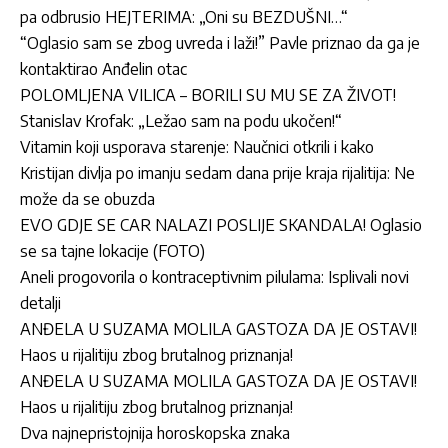
pa odbrusio HEJTERIMA: „Oni su BEZDUŠNI…“
“Oglasio sam se zbog uvreda i laži!” Pavle priznao da ga je
kontaktirao Anđelin otac
POLOMLJENA VILICA – BORILI SU MU SE ZA ŽIVOT!
Stanislav Krofak: „Ležao sam na podu ukočen!“
Vitamin koji usporava starenje: Naučnici otkrili i kako
Kristijan divlja po imanju sedam dana prije kraja rijalitija: Ne
može da se obuzda
EVO GDJE SE CAR NALAZI POSLIJE SKANDALA! Oglasio
se sa tajne lokacije (FOTO)
Aneli progovorila o kontraceptivnim pilulama: Isplivali novi
detalji
ANĐELA U SUZAMA MOLILA GASTOZA DA JE OSTAVI!
Haos u rijalitiju zbog brutalnog priznanja!
ANĐELA U SUZAMA MOLILA GASTOZA DA JE OSTAVI!
Haos u rijalitiju zbog brutalnog priznanja!
Dva najnepristojnija horoskopska znaka