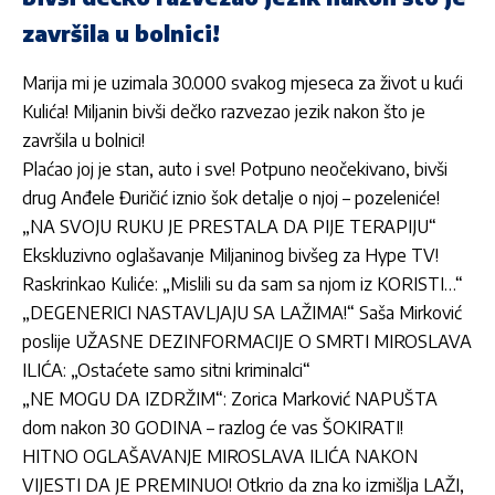
završila u bolnici!
Marija mi je uzimala 30.000 svakog mjeseca za život u kući
Kulića! Miljanin bivši dečko razvezao jezik nakon što je
završila u bolnici!
Plaćao joj je stan, auto i sve! Potpuno neočekivano, bivši
drug Anđele Đuričić iznio šok detalje o njoj – pozeleniće!
„NA SVOJU RUKU JE PRESTALA DA PIJE TERAPIJU“
Ekskluzivno oglašavanje Miljaninog bivšeg za Hype TV!
Raskrinkao Kuliće: „Mislili su da sam sa njom iz KORISTI…“
„DEGENERICI NASTAVLJAJU SA LAŽIMA!“ Saša Mirković
poslije UŽASNE DEZINFORMACIJE O SMRTI MIROSLAVA
ILIĆA: „Ostaćete samo sitni kriminalci“
„NE MOGU DA IZDRŽIM“: Zorica Marković NAPUŠTA
dom nakon 30 GODINA – razlog će vas ŠOKIRATI!
HITNO OGLAŠAVANJE MIROSLAVA ILIĆA NAKON
VIJESTI DA JE PREMINUO! Otkrio da zna ko izmišlja LAŽI,