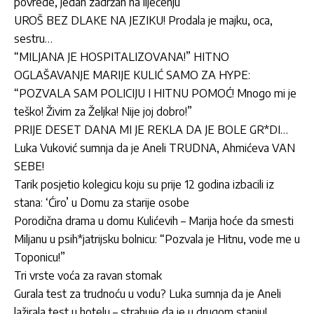
povrede, jedan zadržan na liječenju
UROŠ BEZ DLAKE NA JEZIKU! Prodala je majku, oca,
sestru…
“MILJANA JE HOSPITALIZOVANA!” HITNO
OGLAŠAVANJE MARIJE KULIĆ SAMO ZA HYPE:
“POZVALA SAM POLICIJU I HITNU POMOĆ! Mnogo mi je
teško! Živim za Željka! Nije joj dobro!”
PRIJE DESET DANA MI JE REKLA DA JE BOLE GR*DI…
Luka Vuković sumnja da je Aneli TRUDNA, Ahmićeva VAN
SEBE!
Tarik posjetio kolegicu koju su prije 12 godina izbacili iz
stana: ‘Ćiro’ u Domu za starije osobe
Porodična drama u domu Kulićevih – Marija hoće da smesti
Miljanu u psih*jatrijsku bolnicu: “Pozvala je Hitnu, vode me u
Toponicu!”
Tri vrste voća za ravan stomak
Gurala test za trudnoću u vodu? Luka sumnja da je Aneli
lažirala test u hotelu – strahuje da je u drugom stanju!