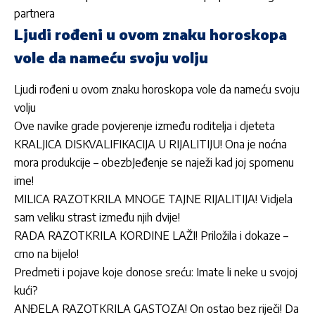
partnera
Ljudi rođeni u ovom znaku horoskopa
vole da nameću svoju volju
Ljudi rođeni u ovom znaku horoskopa vole da nameću svoju
volju
Ove navike grade povjerenje između roditelja i djeteta
KRALJICA DISKVALIFIKACIJA U RIJALITIJU! Ona je noćna
mora produkcije – obezbJeđenje se naježi kad joj spomenu
ime!
MILICA RAZOTKRILA MNOGE TAJNE RIJALITIJA! Vidjela
sam veliku strast između njih dvije!
RADA RAZOTKRILA KORDINE LAŽI! Priložila i dokaze –
crno na bijelo!
Predmeti i pojave koje donose sreću: Imate li neke u svojoj
kući?
ANĐELA RAZOTKRILA GASTOZA! On ostao bez riječi! Da