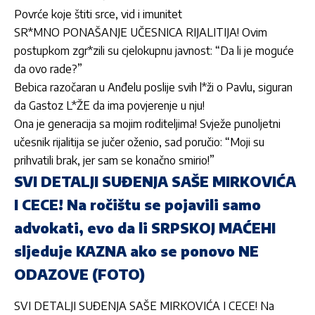
Povrće koje štiti srce, vid i imunitet
SR*MNO PONAŠANJE UČESNICA RIJALITIJA! Ovim
postupkom zgr*zili su cjelokupnu javnost: “Da li je moguće
da ovo rade?”
Bebica razočaran u Anđelu poslije svih l*ži o Pavlu, siguran
da Gastoz L*ŽE da ima povjerenje u nju!
Ona je generacija sa mojim roditeljima! Svježe punoljetni
učesnik rijalitija se jučer oženio, sad poručio: “Moji su
prihvatili brak, jer sam se konačno smirio!”
SVI DETALJI SUĐENJA SAŠE MIRKOVIĆA
I CECE! Na ročištu se pojavili samo
advokati, evo da li SRPSKOJ MAĆEHI
sljeduje KAZNA ako se ponovo NE
ODAZOVE (FOTO)
SVI DETALJI SUĐENJA SAŠE MIRKOVIĆA I CECE! Na