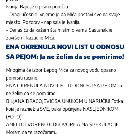
Ivanija Bajić
je u pismu poručila:
– Dragi učesnici, vrijeme je da
Mića
postavi sve na svoje
mjesto. Pozdrav – napisala je
Ivanija
.
– Danas ću da kažem šta mislim o vama. Sastanak je
završen – kazao je
Mića
.
ENA OKRENULA NOVI LIST U ODNOSU
SA PEJOM: Ja ne želim da se pomirimo!
Mnogima će izbor Lepog Miće za novog vođu opasno
pomrsiti račune.
ENA OKRENULA NOVI LIST U ODNOSU SA PEJOM: Ja
ne želim da se pomirimo!
BILJANA DRAGOJEVIĆ SA UNUKOM U NARUČJU! Fotka
koja je raznježila SVE, baka opčinjena NASLJEDNIKOM
(FOTO)
ANELI OTVORENO ODGOVORILA NA ŠPEKULACIJE:
Moram da te razočaram…