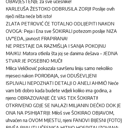
OBAVJEŠTENJE za sve učesnike!
KARLEUŠA ŽESTOKO ODBRUSILA ZORJI! Poslije ovih
riječi ništa neće biti isto!
ZLATA PETROVIĆ ĆE TOTALNO ODLIJEPITI NAKON
OVOGA: Peja i Ena sve ŠOKIRALI potezom poslije NIZA
UV*EDA, javnost FRAPIRANA!
NE PRESTAJE DA RAZMIŠLJA I SANJA POKOJNU
MAЈKU: Matora otkrila šta joj se danima dešava – ЈEDNA
STVAR ЈE POSEBNO MUČI!
Milica Veličković pokazala savršenu liniju samo nekoliko
mjeseci nakon POROĐAJA, svi ODUŠEVLJENI
ISPLIVALI NEPOZNATI DETALJI O ANELI AHMIĆ! Neće
vam biti dobro kada budete vidjeli koliko ima godina, a
njeno OBRAZOVANJE ĆE VAS TEK ŠOKIRATI!
OTKRIVENO GDJE SE NALAZI MILJANIN DEČKO DOK JE
ONA NA PSIHIJATRIJI: Miloš sve ŠOKIRAO OBJAVOM,
uhvaćen na OVOM MJESTU, njeni FANOVI BIJESNI (FOTO)
BIVŠA RIJALITI UČESNICA HITNO HOSPITALIZOVANA: