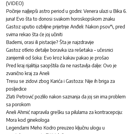
(VIDEO)
Počinje najljepši astro period u godini: Venera ulazi u Bika 6.
juna! Evo šta to donosi svakom horoskopskom znaku
Gastoz uputio ozbiljne prijetnje Anđeli: Nakon psov*i, pred
svima rekao šta će joj učiniti
Bademi, orasi ili pistacije? Šta je najzdravije
Gastoz otkrio detalje boravka iza rešetaka – učesnici
zanijemili od šoka: Evo kroz kakav pakao je prošao
Pred kraj rijalitija saopštila da ne nastavlja dalje: Ovo je
zvanično kraj za Aneli
Tresu se zidovi zbog Karića i Gastoza: Nije ih briga za
posljedice
Zlati Petrović pozlilo nakon saznanja da joj sin ima problem
sa porokom
Aneli Ahmić napravila grešku sa pilulama za kontracepciju:
Mora kod ginekologa
Legendarni Meho Kodro preuzeo ključnu ulogu u