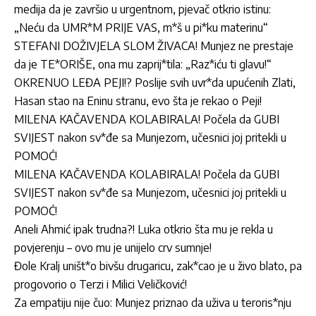
medija da je završio u urgentnom, pjevač otkrio istinu:
„Neću da UMR*M PRIJE VAS, m*š u pi*ku materinu“
STEFANI DOŽIVJELA SLOM ŽIVACA! Munjez ne prestaje
da je TE*ORIŠE, ona mu zaprij*tila: „Raz*iću ti glavu!“
OKRENUO LEĐA PEJI!? Poslije svih uvr*da upućenih Zlati,
Hasan stao na Eninu stranu, evo šta je rekao o Peji!
MILENA KAČAVENDA KOLABIRALA! Počela da GUBI
SVIJEST nakon sv*đe sa Munjezom, učesnici joj pritekli u
POMOĆ!
MILENA KAČAVENDA KOLABIRALA! Počela da GUBI
SVIJEST nakon sv*đe sa Munjezom, učesnici joj pritekli u
POMOĆ!
Aneli Ahmić ipak trudna?! Luka otkrio šta mu je rekla u
povjerenju – ovo mu je unijelo crv sumnje!
Đole Kralj uništ*o bivšu drugaricu, zak*cao je u živo blato, pa
progovorio o Terzi i Milici Veličković!
Za empatiju nije čuo: Munjez priznao da uživa u teroris*nju