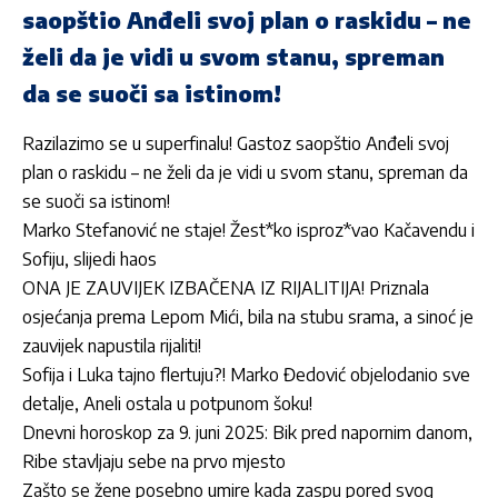
saopštio Anđeli svoj plan o raskidu – ne
želi da je vidi u svom stanu, spreman
da se suoči sa istinom!
Razilazimo se u superfinalu! Gastoz saopštio Anđeli svoj
plan o raskidu – ne želi da je vidi u svom stanu, spreman da
se suoči sa istinom!
Marko Stefanović ne staje! Žest*ko isproz*vao Kačavendu i
Sofiju, slijedi haos
ONA JE ZAUVIJEK IZBAČENA IZ RIJALITIJA! Priznala
osjećanja prema Lepom Mići, bila na stubu srama, a sinoć je
zauvijek napustila rijaliti!
Sofija i Luka tajno flertuju?! Marko Đedović objelodanio sve
detalje, Aneli ostala u potpunom šoku!
Dnevni horoskop za 9. juni 2025: Bik pred napornim danom,
Ribe stavljaju sebe na prvo mjesto
Zašto se žene posebno umire kada zaspu pored svog