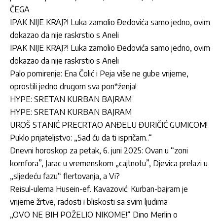
ČEGA
IPAK NIJE KRAJ?! Luka zamolio Đedovića samo jedno, ovim
dokazao da nije raskrstio s Aneli
IPAK NIJE KRAJ?! Luka zamolio Đedovića samo jedno, ovim
dokazao da nije raskrstio s Aneli
Palo pomirenje: Ena Čolić i Peja više ne gube vrijeme,
oprostili jedno drugom sva pon*ženja!
HYPE: SRETAN KURBAN BAJRAM
HYPE: SRETAN KURBAN BAJRAM
UROŠ STANIĆ PRECRTAO ANĐELU ĐURIČIĆ GUMICOM!
Puklo prijateljstvo: „Sad ću da ti ispričam..“
Dnevni horoskop za petak, 6. juni 2025: Ovan u “zoni
komfora”, Jarac u vremenskom „cajtnotu”, Djevica prelazi u
„sljedeću fazu“ flertovanja, a Vi?
Reisul-ulema Husein-ef. Kavazović: Kurban-bajram je
vrijeme žrtve, radosti i bliskosti sa svim ljudima
„OVO NE BIH POŽELIO NIKOME!“ Dino Merlin o