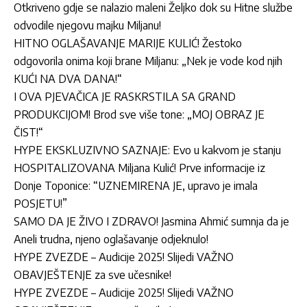
Otkriveno gdje se nalazio maleni Željko dok su Hitne službe
odvodile njegovu majku Miljanu!
HITNO OGLAŠAVANJE MARIJE KULIĆ! Žestoko
odgovorila onima koji brane Miljanu: „Nek je vode kod njih
KUĆI NA DVA DANA!“
I OVA PJEVAČICA JE RASKRSTILA SA GRAND
PRODUKCIJOM! Brod sve više tone: „MOJ OBRAZ JE
ČIST!“
HYPE EKSKLUZIVNO SAZNAJE: Evo u kakvom je stanju
HOSPITALIZOVANA Miljana Kulić! Prve informacije iz
Donje Toponice: “UZNEMIRENA JE, upravo je imala
POSJETU!”
SAMO DA JE ŽIVO I ZDRAVO! Jasmina Ahmić sumnja da je
Aneli trudna, njeno oglašavanje odjeknulo!
HYPE ZVEZDE – Audicije 2025! Slijedi VAŽNO
OBAVJEŠTENJE za sve učesnike!
HYPE ZVEZDE – Audicije 2025! Slijedi VAŽNO