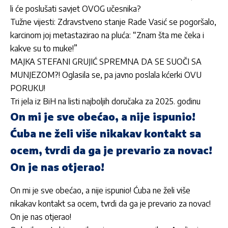
li će poslušati savjet OVOG učesnika?
Tužne vijesti: Zdravstveno stanje Rade Vasić se pogoršalo,
karcinom joj metastazirao na pluća: “Znam šta me čeka i
kakve su to muke!”
MAJKA STEFANI GRUJIĆ SPREMNA DA SE SUOČI SA
MUNJEZOM?! Oglasila se, pa javno poslala kćerki OVU
PORUKU!
Tri jela iz BiH na listi najboljih doručaka za 2025. godinu
On mi je sve obećao, a nije ispunio!
Ćuba ne želi više nikakav kontakt sa
ocem, tvrdi da ga je prevario za novac!
On je nas otjerao!
On mi je sve obećao, a nije ispunio! Ćuba ne želi više
nikakav kontakt sa ocem, tvrdi da ga je prevario za novac!
On je nas otjerao!