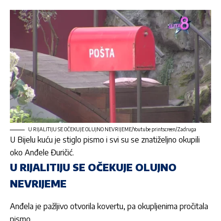
U RIJALITIJU SE OČEKUJE OLUJNO NEVRIJEME/Youtube printscreen/Zadruga
U Bijelu kuću je stiglo pismo i svi su se znatiželjno okupili
oko
Anđele Đuričić.
U RIJALITIJU SE OČEKUJE OLUJNO
NEVRIJEME
Anđela
je pažljivo otvorila kovertu, pa okupljenima pročitala
pismo.