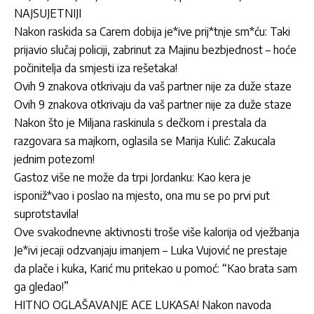
NAJSUJETNIJI
Nakon raskida sa Carem dobija je*ive prij*tnje sm*ću: Taki
prijavio slučaj policiji, zabrinut za Majinu bezbjednost – hoće
počinitelja da smjesti iza rešetaka!
Ovih 9 znakova otkrivaju da vaš partner nije za duže staze
Ovih 9 znakova otkrivaju da vaš partner nije za duže staze
Nakon što je Miljana raskinula s dečkom i prestala da
razgovara sa majkom, oglasila se Marija Kulić: Zakucala
jednim potezom!
Gastoz više ne može da trpi Jordanku: Kao kera je
isponiž*vao i poslao na mjesto, ona mu se po prvi put
suprotstavila!
Ove svakodnevne aktivnosti troše više kalorija od vježbanja
Je*ivi jecaji odzvanjaju imanjem – Luka Vujović ne prestaje
da plače i kuka, Karić mu pritekao u pomoć: “Kao brata sam
ga gledao!”
HITNO OGLAŠAVANJE ACE LUKASA! Nakon navoda