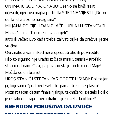
ON IMA 18 GODINA, ONA 38! Oženio se bivši rijaliti
učesnik, njegova majka podijelila SRETNE VIJESTI: „Dobro
došla, divna ženo našeg sina“
MILJANA PO CIJELI DAN PLAČE I URLA U USTANOVI?!
Marija šokira: „To joj je i kazna i lijek“
Jutro ili večer: Evo kada treba zalivati biljke da prežive ljetne
vrućine
Ovi znakovi vam nikad neće oprostiti ako ih povrijedite
Filip to sigurno nije uradio iz čista mira! Stanislav Krofak
stao u odbranu Cara, pa priznao šta je on trpio od Maje!
Možda se on branio!
UROŠ STANIĆ I STEFAN KARIĆ OPET U S*AĐI: Boli te jer
ja, koji sam g*j od pedeset kilograma, te se ne plašim!
Poznat tačan datum finala rijalitija, takmičarki izletjelo koliko
je ostalo do kraja – ovo nikako nije smjela da otkrije?
BRENDON POKUŠAVA DA IZVUČE