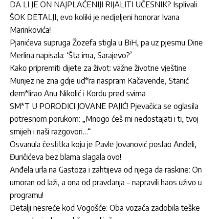
DA LI JE ON NAJPLAĆENIJI RIJALITI UČESNIK? Isplivali
ŠOK DETALJI, evo koliki je nedjeljeni honorar Ivana
Marinkovića!
Pjanićeva supruga Žozefa stigla u BiH, pa uz pjesmu Dine
Merlina napisala: ‘Šta ima, Sarajevo?’
Kako pripremiti dijete za život: važne životne vještine
Munjez ne zna gdje ud*ra naspram Kačavende, Stanić
dem*lirao Anu Nikolić i Kordu pred svima
SM*T U PORODICI JOVANE PAJIĆ! Pjevačica se oglasila
potresnom porukom: „Mnogo ćeš mi nedostajati i ti, tvoj
smijeh i naši razgovori…“
Osvanula čestitka koju je Pavle Jovanović poslao Anđeli,
Đuričićeva bez blama slagala ovo!
Anđela urla na Gastoza i zahtijeva od njega da raskine: On
umoran od laži, a ona od pravdanja – napravili haos uživo u
programu!
Detalji nesreće kod Vogošće: Oba vozača zadobila teške