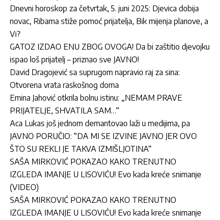
Dnevni horoskop za četvrtak, 5. juni 2025: Djevica dobija
novac, Ribama stiže pomoć prijatelja, Bik mijenja planove, a
Vi?
GATOZ IZDAO ENU ZBOG OVOGA! Da bi zaštitio djevojku
ispao loš prijatelj – priznao sve JAVNO!
David Dragojević sa suprugom napravio raj za sina:
Otvorena vrata raskošnog doma
Emina Jahović otkrila bolnu istinu: „NEMAM PRAVE
PRIJATELJE, SHVATILA SAM…“
Aca Lukas još jednom demantovao laži u medijima, pa
JAVNO PORUČIO: “DA MI SE IZVINE JAVNO JER OVO
ŠTO SU REKLI JE TAKVA IZMIŠLJOTINA“
SAŠA MIRKOVIĆ POKAZAO KAKO TRENUTNO
IZGLEDA IMANJE U LISOVIĆU! Evo kada kreće snimanje
(VIDEO)
SAŠA MIRKOVIĆ POKAZAO KAKO TRENUTNO
IZGLEDA IMANJE U LISOVIĆU! Evo kada kreće snimanje