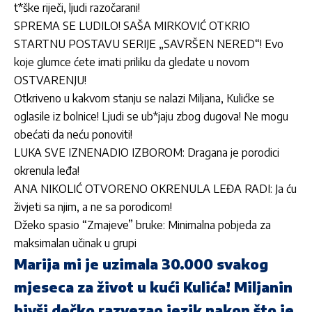
t*ške riječi, ljudi razočarani!
SPREMA SE LUDILO! SAŠA MIRKOVIĆ OTKRIO
STARTNU POSTAVU SERIJE „SAVRŠEN NERED“! Evo
koje glumce ćete imati priliku da gledate u novom
OSTVARENJU!
Otkriveno u kakvom stanju se nalazi Miljana, Kulićke se
oglasile iz bolnice! Ljudi se ub*jaju zbog dugova! Ne mogu
obećati da neću ponoviti!
LUKA SVE IZNENADIO IZBOROM: Dragana je porodici
okrenula leđa!
ANA NIKOLIĆ OTVORENO OKRENULA LEĐA RADI: Ja ću
živjeti sa njim, a ne sa porodicom!
Džeko spasio “Zmajeve” bruke: Minimalna pobjeda za
maksimalan učinak u grupi
Marija mi je uzimala 30.000 svakog
mjeseca za život u kući Kulića! Miljanin
bivši dečko razvezao jezik nakon što je