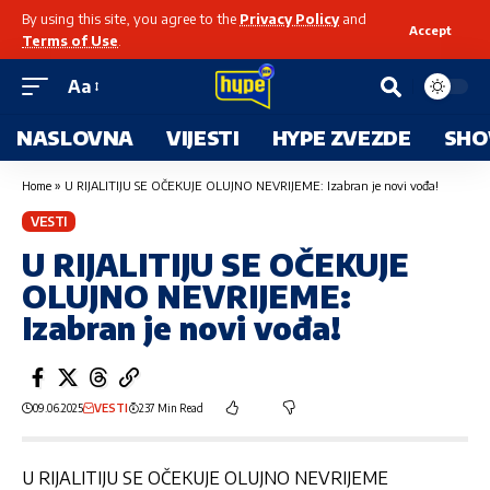
By using this site, you agree to the
Privacy Policy
and
Accept
Terms of Use
.
Aa
NASLOVNA
VIJESTI
HYPE ZVEZDE
SHO
Home
»
U RIJALITIJU SE OČEKUJE OLUJNO NEVRIJEME: Izabran je novi vođa!
VESTI
U RIJALITIJU SE OČEKUJE
OLUJNO NEVRIJEME:
Izabran je novi vođa!
09.06.2025
VESTI
237 Min Read
U RIJALITIJU SE OČEKUJE OLUJNO NEVRIJEME