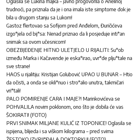
Oglasila se Lukina majka – javno progovorila o Anelinoj
trudnoći, pa priznala da je i ona imala iste simptome dok je
bila u drugom stanju sa Lukom!
Gastoz flertovao sa Sofijom pred Anđelom, Đuričićeva
izgo*jela od bij*sa: Nenad priznao da li posjeduje inti*an
snimak sa ovom učesnicom!
OBEZBJEĐENJE HITNO ULETJELO U RIJALITI: Su*ob
između Marka i Kačavende je eska*irao, uvr*de plju*tale na
sve strane!
HAOS u rijalitiju: Kristijan Golubović UPAO U BUNAR – Htio
da očisti, a onda se okli*nuo i stro*alio unutra, takmičari
vri*tali!
PALO POMIRENJE CARA I MAJE?! Marinkovićeva se
POHVALILA novim poklonom, ono što je dobila će vas
ŠOKIRATI! (FOTO)
PRVI SNIMAK MILJANE KULIĆ IZ TOPONICE! Oglasila se
ispijena, blijeda i sa viškom kilograma – pred svima
ŽESTOKO IZVRIJ*ĐALA DOKTORKU! (FOTO)