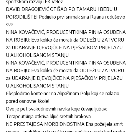
sportskom razvoju FK Velež
DAVID DRAGOJEVIĆ OTIŠAO PO TAMARU I BEBU U
PORODILIŠTE! Podijelio prvi snimak sina Rajana i oduševio
sve
NINA KOVAČEVIĆ, PRODUCENTKINJA PINKA OSUĐENA
NA ROBIJU: Evo koliko će morati da ODLEŽI U ZATVORU
za UDARANJE DJEVOJČICE NA PJEŠAČKOM PRIJELAZU
U ALKOHOLISANOM STANJU
NINA KOVAČEVIĆ, PRODUCENTKINJA PINKA OSUĐENA
NA ROBIJU: Evo koliko će morati da ODLEŽI U ZATVORU
za UDARANJE DJEVOJČICE NA PJEŠAČKOM PRIJELAZU
U ALKOHOLISANOM STANJU
Eksplodirao kontejner na Alipašinom Polju koji se nalazio
pored osnovne škole!
Ovo je pet svakodnevnih navika koje čuvaju ljubav:
Terapeutkinja otkriva ključ sretnih brakova
NE PRESTAJE SA MORBIDNOSTIMA Ena poželjela smrt
cimeru – moli Boga da ga što prije pošalje u grob kod majke