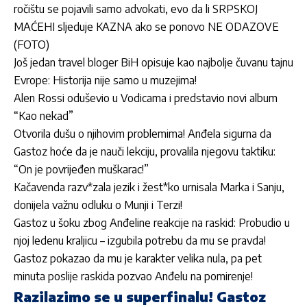
ročištu se pojavili samo advokati, evo da li SRPSKOJ
MAĆEHI sljeduje KAZNA ako se ponovo NE ODAZOVE
(FOTO)
Još jedan travel bloger BiH opisuje kao najbolje čuvanu tajnu
Evrope: Historija nije samo u muzejima!
Alen Rossi oduševio u Vodicama i predstavio novi album
“Kao nekad”
Otvorila dušu o njihovim problemima! Anđela sigurna da
Gastoz hoće da je nauči lekciju, provalila njegovu taktiku:
“On je povrijeđen muškarac!”
Kačavenda razv*zala jezik i žest*ko urnisala Marka i Sanju,
donijela važnu odluku o Munji i Terzi!
Gastoz u šoku zbog Anđeline reakcije na raskid: Probudio u
njoj ledenu kraljicu – izgubila potrebu da mu se pravda!
Gastoz pokazao da mu je karakter velika nula, pa pet
minuta poslije raskida pozvao Anđelu na pomirenje!
Razilazimo se u superfinalu! Gastoz