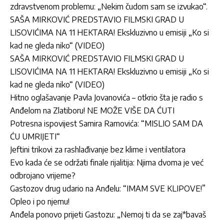
zdravstvenom problemu: „Nekim čudom sam se izvukao“.
SAŠA MIRKOVIĆ PREDSTAVIO FILMSKI GRAD U
LISOVIĆIMA NA 11 HEKTARA! Ekskluzivno u emisiji „Ko si
kad ne gleda niko“ (VIDEO)
SAŠA MIRKOVIĆ PREDSTAVIO FILMSKI GRAD U
LISOVIĆIMA NA 11 HEKTARA! Ekskluzivno u emisiji „Ko si
kad ne gleda niko“ (VIDEO)
Hitno oglašavanje Pavla Jovanovića – otkrio šta je radio s
Anđelom na Zlatiboru! NE MOŽE VIŠE DA ĆUTI
Potresna ispovijest Samira Ramovića: “MISLIO SAM DA
ĆU UMRIJETI“
Jeftini trikovi za rashlađivanje bez klime i ventilatora
Evo kada će se održati finale rijalitija: Njima dvoma je već
odbrojano vrijeme?
Gastozov drug udario na Anđelu: “IMAM SVE KLIPOVE!”
Opleo i po njemu!
Anđela ponovo prijeti Gastozu: „Nemoj ti da se zaj*bavaš