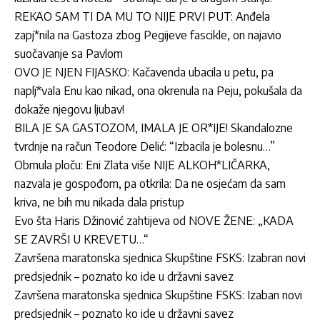
REKAO SAM TI DA MU TO NIJE PRVI PUT: Anđela
zapj*nila na Gastoza zbog Pegijeve fascikle, on najavio
suočavanje sa Pavlom
OVO JE NJEN FIJASKO: Kačavenda ubacila u petu, pa
naplj*vala Enu kao nikad, ona okrenula na Peju, pokušala da
dokaže njegovu ljubav!
BILA JE SA GASTOZOM, IMALA JE OR*IJE! Skandalozne
tvrdnje na račun Teodore Delić: “Izbacila je bolesnu…”
Obrnula ploču: Eni Zlata više NIJE ALKOH*LIČARKA,
nazvala je gospođom, pa otkrila: Da ne osjećam da sam
kriva, ne bih mu nikada dala pristup
Evo šta Haris Džinović zahtijeva od NOVE ŽENE: „KADA
SE ZAVRŠI U KREVETU…“
Završena maratonska sjednica Skupštine FSKS: Izabran novi
predsjednik – poznato ko ide u državni savez
Završena maratonska sjednica Skupštine FSKS: Izaban novi
predsjednik – poznato ko ide u državni savez