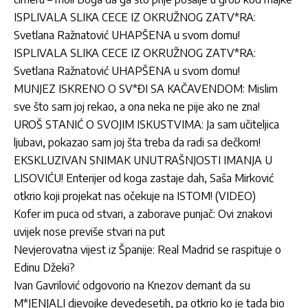
ISPLIVALA SLIKA CECE IZ OKRUŽNOG ZATV*RA:
Svetlana Ražnatović UHAPŠENA u svom domu!
ISPLIVALA SLIKA CECE IZ OKRUŽNOG ZATV*RA:
Svetlana Ražnatović UHAPŠENA u svom domu!
MUNJEZ ISKRENO O SV*ĐI SA KAČAVENDOM: Mislim
sve što sam joj rekao, a ona neka ne pije ako ne zna!
UROŠ STANIĆ O SVOJIM ISKUSTVIMA: Ja sam učiteljica
ljubavi, pokazao sam joj šta treba da radi sa dečkom!
EKSKLUZIVAN SNIMAK UNUTRAŠNJOSTI IMANJA U
LISOVIĆU! Enterijer od koga zastaje dah, Saša Mirković
otkrio koji projekat nas očekuje na ISTOM! (VIDEO)
Kofer im puca od stvari, a zaborave punjač: Ovi znakovi
uvijek nose previše stvari na put
Nevjerovatna vijest iz Španije: Real Madrid se raspituje o
Edinu Džeki?
Ivan Gavrilović odgovorio na Knezov demant da su
M*JENJALI djevojke devedesetih, pa otkrio ko je tada bio