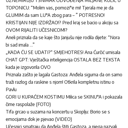
UZNEMIRUJU*I SNIMAK ODVOĐENJA MILJANE KULIĆ U
TOPONICU: “Molim vas, pomozi*e mi! Tjerala me je da
GLUMIM da sam LU*A zbog para – ” POTRESNO!
KRISTIJAN NIJE IZDRŽAO!? Pred kraj se bacio u akciju sa
OVOM RIJALITI UČESNICOM!?
Aneli priznala da se kaje što Janjušu nije rodila dijete: “Nora
bi sad imala …”
„KADA ĆU SE UDATI?“ SMJEHOTRES! Ana Ćurčić urnisala
CHAT GPT: Vještačka inteligencija OSTALA BEZ TEKSTA
kada je izgovorila OVO
Priznala zašto je lagala Gastoza: Anđela sigurna da on samo
traži razlog da raskine s njom! Otkrila kompletnu istinu o
Pavlu
GORI U KUPAĆEM KOSTIMU Milica se SKINU*A i pokazala
čime raspolaže (FOTO)
Tifa grcao u suzama na koncertu u Skoplju: Borio se s
emocijama dok je pjevao (VIDEO)
Učesnici smatraju da Anđela štiti Gastoza, a njega nazvali