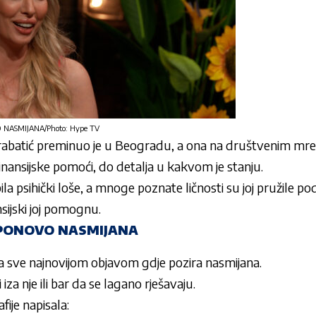
NASMIJANA/Photo: Hype TV
abatić
preminuo je u Beogradu, a ona na društvenim mrež
finansijske pomoći, do detalja u kakvom je stanju.
bila psihički loše, a mnoge poznate ličnosti su joj pružile 
nsijski joj pomognu.
 PONOVO NASMIJANA
a sve najnovijom objavom gdje pozira nasmijana.
iza nje ili bar da se lagano rješavaju.
fije napisala: