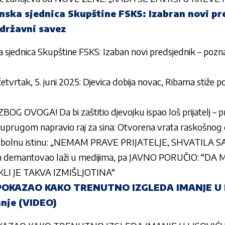
ska sjednica Skupštine FSKS: Izabran novi pr
 državni savez
sjednica Skupštine FSKS: Izaban novi predsjednik – pozna
tvrtak, 5. juni 2025: Djevica dobija novac, Ribama stiže po
 OVOGA! Da bi zaštitio djevojku ispao loš prijatelj – p
suprugom napravio raj za sina: Otvorena vrata raskošno
la bolnu istinu: „NEMAM PRAVE PRIJATELJE, SHVATILA 
m demantovao laži u medijima, pa JAVNO PORUČIO: “DA 
LI JE TAKVA IZMIŠLJOTINA“
POKAZAO KAKO TRENUTNO IZGLEDA IMANJE U L
nje (VIDEO)