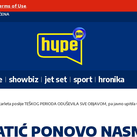
erms of Use
.
ŽENA
e
showbiz
jet set
sport
hronika
eta poslije TEŠKOG PERIODA ODUŠEVILA SVE OBJAVOM, pa javno upitila OV
ATIĆ PONOVO NASM