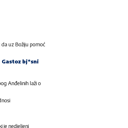
 i da uz Božiju pomoć
! Gastoz bj*sni
bog Anđelinih laži o
dnosi
je nedjeljeni