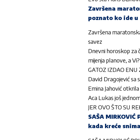
Završena maraton
poznato ko ide u
Završena maratonska 
savez
Dnevni horoskop za če
mijenja planove, a Vi?
GATOZ IZDAO ENU ZBOG
David Dragojević sa 
Emina Jahović otkri
Aca Lukas još jedno
JER OVO ŠTO SU REK
SAŠA MIRKOVIĆ 
kada kreće snima