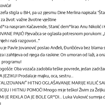
ovića!
efa stigla u BiH, pa uz pjesmu Dine Merlina napisala: ‘Šta
 za život: važne životne vještine
d*ra naspram Kačavende, Stanić dem*lirao Anu Nikolić i
ANE PAJIĆ! Pjevačica se oglasila potresnom porukom: 
smijeh i naši razgovori…“
u je Pavle Jovanović poslao Anđeli, Đuričićeva bez blama 
a i zahtijeva od njega da raskine: On umoran od laži, a on
 u programu!
ogošće: Oba vozača zadobila teške povrede, jedan zadržan
EZIKU! Prodala je majku, oca, sestru…
TALIZOVANA!” HITNO OGLAŠAVANJE MARIJE KULIĆ SA
U I HITNU POMOĆ! Mnogo mi je teško! Živim za Željka! N
I JE REKLA DA JE BOLE GR*DI… Luka Vuković sumnja d
!