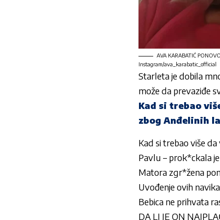
AVA KARABATIĆ PONOVO N
Instagram/ava_karabatic_official
Starleta je dobila mn
može da prevaziđe sv
Kad si trebao viš
zbog Anđelinih la
Kad si trebao više da 
Pavlu – prok*ckala je
Matora zgr*žena pona
Uvođenje ovih navika
Bebica ne prihvata ras
DA LI JE ON NAJPLAĆE