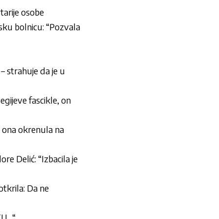
starije osobe
sku bolnicu: “Pozvala
– strahuje da je u
ijeve fascikle, on
, ona okrenula na
 Delić: “Izbacila je
tkrila: Da ne
TU…“