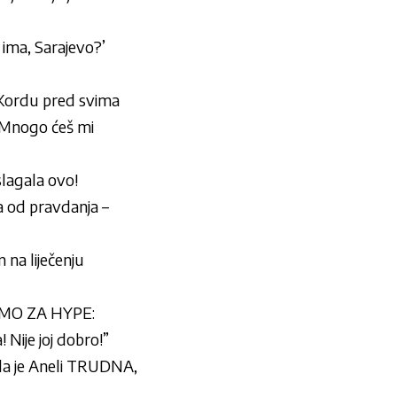
 ima, Sarajevo?’
 Kordu pred svima
„Mnogo ćeš mi
slagala ovo!
a od pravdanja –
 na liječenju
MO ZA HYPE:
ije joj dobro!”
a je Aneli TRUDNA,