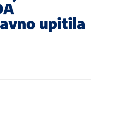
DA
vno upitila