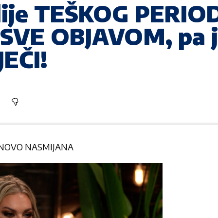
slije TEŠKOG PERIO
VE OBJAVOM, pa ja
EČI!
ONOVO NASMIJANA