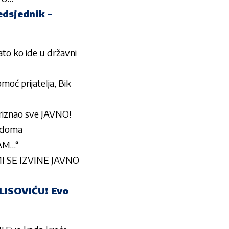
edsjednik –
to ko ide u državni
moć prijatelja, Bik
riznao sve JAVNO!
g doma
SAM…“
MI SE IZVINE JAVNO
ISOVIĆU! Evo