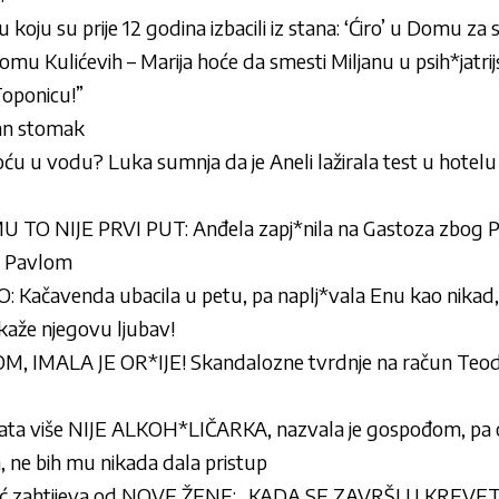
u koju su prije 12 godina izbacili iz stana: ‘Ćiro’ u Domu za 
u Kulićevih – Marija hoće da smesti Miljanu u psih*jatrij
Toponicu!”
van stomak
ću u vodu? Luka sumnja da je Aneli lažirala test u hotelu 
TO NIJE PRVI PUT: Anđela zapj*nila na Gastoza zbog Peg
a Pavlom
 Kačavenda ubacila u petu, pa naplj*vala Enu kao nikad
kaže njegovu ljubav!
 IMALA JE OR*IJE! Skandalozne tvrdnje na račun Teodore
lata više NIJE ALKOH*LIČARKA, nazvala je gospođom, pa o
, ne bih mu nikada dala pristup
vić zahtijeva od NOVE ŽENE: „KADA SE ZAVRŠI U KREVE