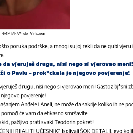
ASMIJANA/Photo: Printscreen
ošto poruka podrške, a mnogi su joj rekli da ne gubi vjeru
e.
e da vjeruješ drugu, nisi nego si vjerovao meni
ži o Pavlu – prok*ckala je njegovo povjerenje!
vjeruješ drugu, nisi nego si vjerovao meni! Gastoz bj*sni z
 njegovo povjerenje!
šanjem Anđele i Aneli, ne može da sakrije koliko ih ne po
 pomoći će vam da efikasno smršavite
kid, pažljivo prati svaki Teodorin pokret!
NIJI RIJALITI UČESNIK? Isplivali ŠOK DETALJI, evo koliki 