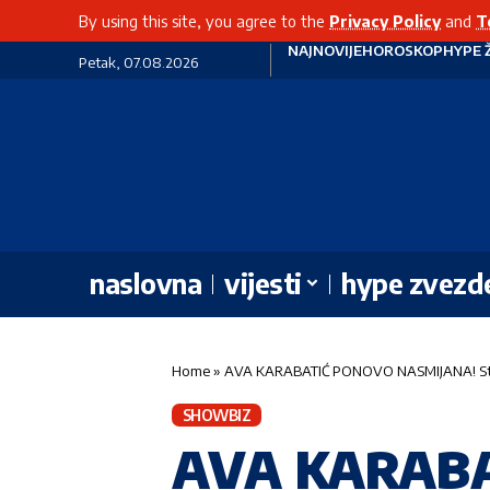
By using this site, you agree to the
Privacy Policy
and
T
NAJNOVIJE
HOROSKOP
HYPE 
Petak, 07.08.2026
naslovna
vijesti
hype zvezd
Home
»
AVA KARABATIĆ PONOVO NASMIJANA! Starl
SHOWBIZ
AVA KARAB