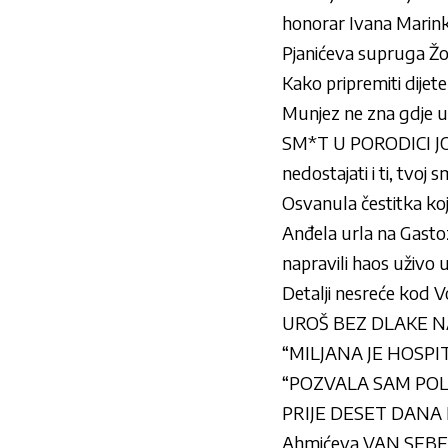
honorar Ivana Marink
Pjanićeva supruga Žoz
Kako pripremiti dijete
Munjez ne zna gdje u
SM*T U PORODICI JOV
nedostajati i ti, tvoj 
Osvanula čestitka koj
Anđela urla na Gastoz
napravili haos uživo
Detalji nesreće kod V
UROŠ BEZ DLAKE NA J
“MILJANA JE HOSPI
“POZVALA SAM POLICIJ
PRIJE DESET DANA M
Ahmićeva VAN SEBE