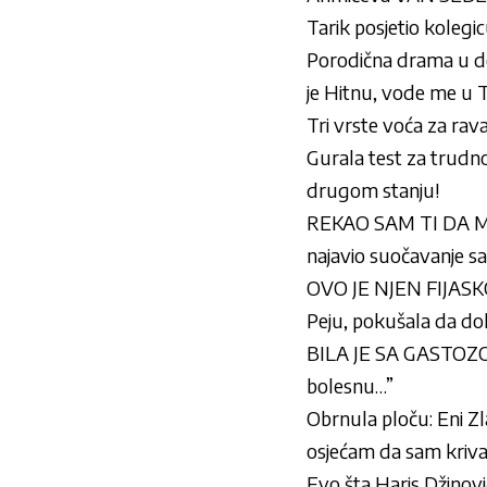
Tarik posjetio kolegic
Porodična drama u dom
je Hitnu, vode me u 
Tri vrste voća za ra
Gurala test za trudno
drugom stanju!
REKAO SAM TI DA MU 
najavio suočavanje s
OVO JE NJEN FIJASKO:
Peju, pokušala da do
BILA JE SA GASTOZOM,
bolesnu…”
Obrnula ploču: Eni Z
osjećam da sam kriva
Evo šta Haris Džino