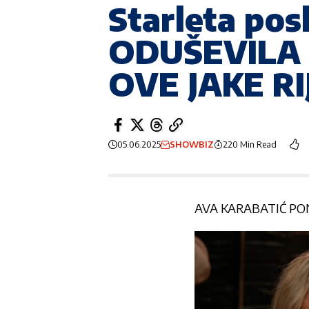
Starleta po
ODUŠEVILA S
OVE JAKE RIJ
05.06.2025
SHOWBIZ
220 Min Read
AVA KARABATIĆ P