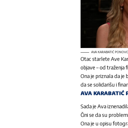
AVA KARABATIĆ PONOVO 
Otac starlete
Ave Kar
objave – od traženja 
Ona je priznala da je 
da se solidarišu i fina
AVA KARABATIĆ
Sada je
Ava
iznenadil
Čini se da su problemi 
Ona je u opisu fotogra